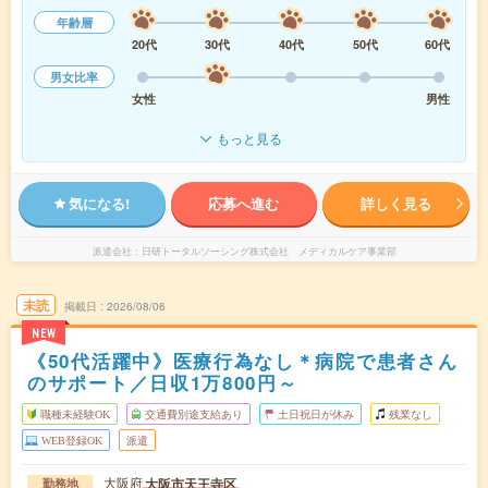
年齢層
20代
30代
40代
50代
60代
男女比率
女性
男性
もっと見る
気になる!
応募へ進む
詳しく見る
派遣会社
日研トータルソーシング株式会社 メディカルケア事業部
未読
掲載日
2026/08/06
NEW
《50代活躍中》医療行為なし＊病院で患者さん
のサポート／日収1万800円～
職種未経験OK
交通費別途支給あり
土日祝日が休み
残業なし
WEB登録OK
派遣
大阪府
大阪市天王寺区
勤務地