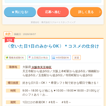
気になる!
応募へ進む
詳しく見る
派遣会社
株式会社リクルートスタッフィング
未読
掲載日
2026/08/07
NEW
〈空いた日1日のみからOK〉＊コスメの仕分け
職種未経験OK
土日祝日が休み
WEB登録OK
派遣
大阪府
大阪市天王寺区
勤務地
天王寺駅から徒歩5分／大阪上本町駅から徒歩5分／鶴橋駅か
ら徒歩5分／玉造駅から徒歩5分／寺田町駅から徒歩5分
好きな日1日～OK！＊希望シフト制で好きな曜日で働ける！
曜日頻度
9:00～18:00 など他にも▼10:00～19:00▼18:00～21:00など
時間
のシフトあり！お…
1日だけの単発OK！＃8月～ ＃9月～
期間