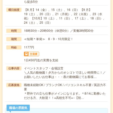
ら徒歩5分
【8 月】14（金）、15（土）、16（日） 【9 月】
曜日頻度
19（土）、20（日）、21（月祝）、22（火祝）、23（水
祝） 【10月】10（土）、11（日）、17（土）、18（日）、
24（土）、25（日）
16時30分～20時00分（休憩0分）／実働3時間30分
時間
≪短期＊単発≫ 8・9・10月限定！
期間
1177円
時給
交通費
1日450円迄の実費を支給
イベントスタッフ・会場設営
仕事内容
＼人気の動物園！夕方からのオシゴトで涼しい時間帯に！／
お願いしたいお仕事は・・・夜の動物園にてお客様…
職種未経験OK / ブランクOK / パソコンスキル不要 / 英語力不
応募資格
要
＊野外での立ち仕事がメインになります。＊8/14に勤務いた
だける方、大歓迎！！※高校生不可※--【初…
職場の雰囲気