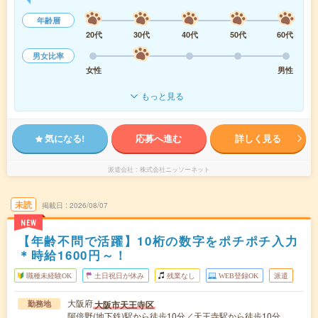
年齢層
20代
30代
40代
50代
60代
男女比率
女性
男性
もっと見る
気になる!
応募へ進む
詳しく見る
派遣会社
株式会社ニッソーネット
未読
掲載日
2026/08/07
NEW
【年齢不問で活躍】10桁の数字をポチポチ入力
＊時給1600円～！
職種未経験OK
土日祝日が休み
残業なし
WEB登録OK
派遣
大阪府
大阪市天王寺区
勤務地
阿倍野(地下鉄)駅から徒歩10分／天王寺駅から徒歩10分