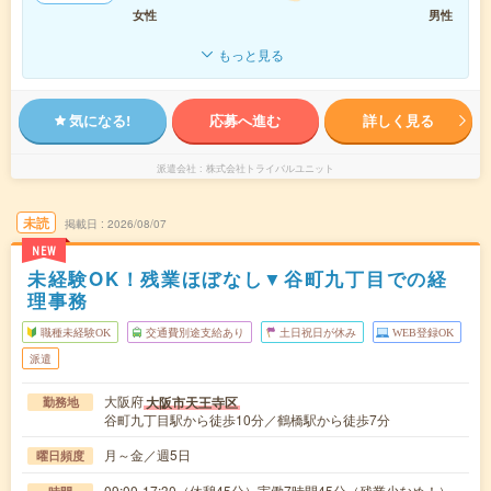
女性
男性
もっと見る
気になる!
応募へ進む
詳しく見る
派遣会社
株式会社トライバルユニット
未読
掲載日
2026/08/07
NEW
未経験OK！残業ほぼなし▼谷町九丁目での経
理事務
職種未経験OK
交通費別途支給あり
土日祝日が休み
WEB登録OK
派遣
大阪府
大阪市天王寺区
勤務地
谷町九丁目駅から徒歩10分／鶴橋駅から徒歩7分
月～金／週5日
曜日頻度
09:00-17:30（休憩45分）実働7時間45分（残業少なめ！）