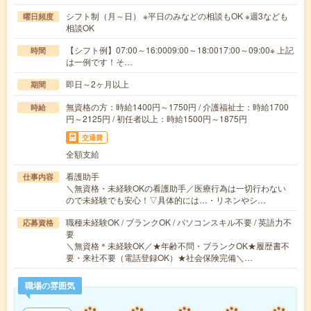
シフト制（月～日） ※平日のみなどの相談もOK ※週3なども
曜日頻度
相談OK
【シフト例】07:00～16:0009:00～18:0017:00～09:00※ 上記
時間
は一例です！そ…
即日～2ヶ月以上
期間
無資格の方：時給1400円～1750円 / 介護福祉士：時給1700
時給
円～2125円 / 初任者以上：時給1500円～1875円
交通費
全額支給
看護助手
仕事内容
＼無資格・未経験OKの看護助手／医療行為は一切行わない
ので未経験でも安心！▽具体的には…・リネンやシ…
職種未経験OK / ブランクOK / パソコンスキル不要 / 英語力不
応募資格
要
＼無資格＊未経験OK／★年齢不問・ブランクOK★履歴書不
要・来社不要（電話登録OK）★社会保険完備＼…
職場の雰囲気