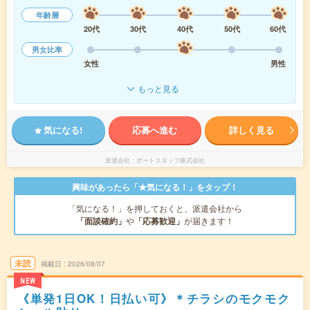
年齢層
20代
30代
40代
50代
60代
男女比率
女性
男性
もっと見る
気になる!
応募へ進む
詳しく見る
派遣会社
ポートスタッフ株式会社
興味があったら「★気になる！」をタップ！
「気になる！」を押しておくと、派遣会社から
「面談確約」
や
「応募歓迎」
が届きます！
未読
掲載日
2026/08/07
NEW
《単発1日OK！日払い可》＊チラシのモクモク