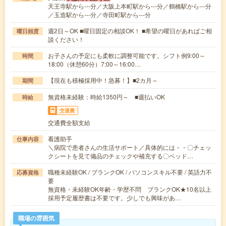
天王寺駅から---分／大阪上本町駅から---分／鶴橋駅から---分
／玉造駅から---分／寺田町駅から---分
週2日～OK ■曜日固定の相談OK！ ■希望の曜日があればご相
曜日頻度
談ください！
お子さんの予定にも柔軟に調整可能です。シフト例9:00～
時間
18:00（休憩60分）7:00～16:00…
【現在も積極採用中！急募！】■2カ月～
期間
無資格未経験：時給1350円～ ■週払いOK
時給
交通費
交通費全額支給
看護助手
仕事内容
＼病院で患者さんの生活サポート／具体的には・・〇チェッ
クシートを見て備品のチェックや補充する〇ベッド…
職種未経験OK / ブランクOK / パソコンスキル不要 / 英語力不
応募資格
要
無資格・未経験OK年齢・学歴不問 ブランクOK★10名以上
採用予定履歴書は不要です。少しでも興味があ…
職場の雰囲気