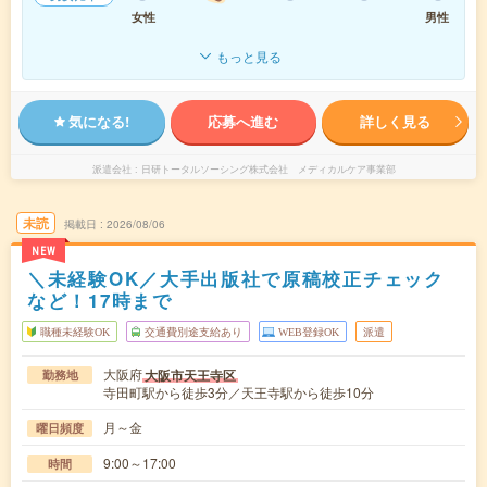
女性
男性
もっと見る
気になる!
応募へ進む
詳しく見る
派遣会社
日研トータルソーシング株式会社 メディカルケア事業部
未読
掲載日
2026/08/06
NEW
＼未経験OK／大手出版社で原稿校正チェック
など！17時まで
職種未経験OK
交通費別途支給あり
WEB登録OK
派遣
大阪府
大阪市天王寺区
勤務地
寺田町駅から徒歩3分／天王寺駅から徒歩10分
月～金
曜日頻度
9:00～17:00
時間