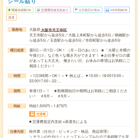
シール貼り
職種未経験OK
交通費別途支給あり
土日祝日が休み
WEB登録OK
派遣
大阪府
大阪市天王寺区
勤務地
天王寺駅から徒歩5分／大阪上本町駅から徒歩5分／鶴橋駅か
ら徒歩5分／玉造駅から徒歩5分／寺田町駅から徒歩5分
週0日～/月1日～OK！ （月～日のあいだ） ★「火曜と木曜の
曜日頻度
午後だけ」など色々な働き方ができます！ ★お仕事ゼロの週
があっても大丈夫。 働きたい日、お休みの希望はお気軽にご
相談ください！
＜1日3時間～OK！＞▼ 例えば… ▼15:00～18:0015:00～
時間
22:0017:00～22:…
単発1日～！ ★勤務開始日や期間はお気軽にご相談くださ
期間
い！ ＃8月～ ＃9月～
時給1,500円～1,875円
時給
交通費
■ 交通費規定内支給 ※派遣先による
軽作業（仕分け・ピッキング・検品、商品管理）
仕事内容
＼チラシの仕分け／＜とってもシンプルなので未経験でも安