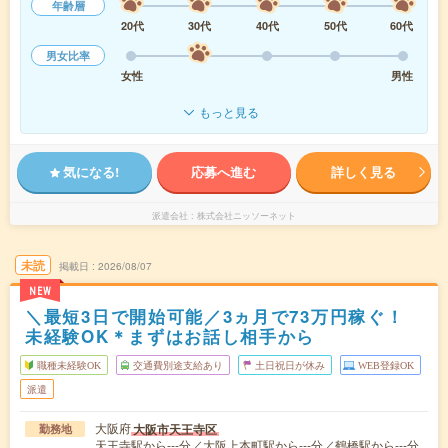
年齢層
20代
30代
40代
50代
60代
男女比率
女性
男性
もっと見る
気になる!
応募へ進む
詳しく見る
派遣会社
株式会社ニッソーネット
未読
掲載日
2026/08/07
NEW
＼最短3日で開始可能／3ヵ月で73万円稼ぐ！
未経験OK＊まずはお話し相手から
職種未経験OK
交通費別途支給あり
土日祝日が休み
WEB登録OK
派遣
大阪府
大阪市天王寺区
勤務地
天王寺駅から---分／大阪上本町駅から---分／鶴橋駅から---分