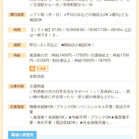
／玉造駅から---分／寺田町駅から---分
シフト制（月～日） ※平日のみなどの相談もOK ※週3なども
曜日頻度
相談OK
【シフト例】07:00～16:0009:00～18:0017:00～09:00※ 上記
時間
は一例です！そ…
即日～2ヶ月以上 ■開始日の相談OK！
期間
無資格の方：時給1400円～1750円 / 介護福祉士：時給1700
時給
円～2125円 / 初任者以上：時給1500円～1875円
交通費
全額支給
介護関連
仕事内容
／利用者の方の日常生活をサポート！＼▽具体的には…・買
い物や散歩に付き添ったり・折り紙や体操などのレ…
職種未経験OK / ブランクOK / パソコンスキル不要 / 英語力不
応募資格
要
＼無資格＊未経験OK／★年齢不問・ブランクOK★履歴書不
要・来社不要（電話登録OK）★社会保険完備＼…
職場の雰囲気