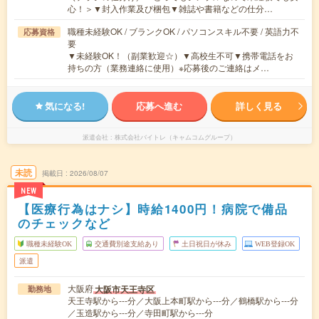
心！＞▼封入作業及び梱包▼雑誌や書籍などの仕分…
職種未経験OK / ブランクOK / パソコンスキル不要 / 英語力不
応募資格
要
▼未経験OK！（副業歓迎☆）▼高校生不可▼携帯電話をお
持ちの方（業務連絡に使用）※応募後のご連絡はメ…
気になる!
応募へ進む
詳しく見る
派遣会社
株式会社バイトレ（キャムコムグループ）
未読
掲載日
2026/08/07
NEW
【医療行為はナシ】時給1400円！病院で備品
のチェックなど
職種未経験OK
交通費別途支給あり
土日祝日が休み
WEB登録OK
派遣
大阪府
大阪市天王寺区
勤務地
天王寺駅から---分／大阪上本町駅から---分／鶴橋駅から---分
／玉造駅から---分／寺田町駅から---分