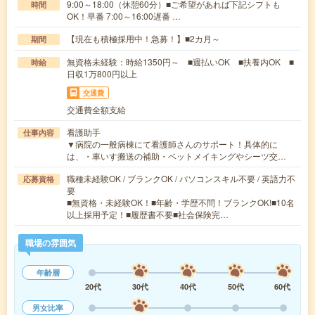
9:00～18:00（休憩60分）■ご希望があれば下記シフトも
時間
OK！早番 7:00～16:00遅番 …
【現在も積極採用中！急募！】■2カ月～
期間
無資格未経験：時給1350円～ ■週払いOK ■扶養内OK ■
時給
日収1万800円以上
交通費
交通費全額支給
看護助手
仕事内容
▼病院の一般病棟にて看護師さんのサポート！具体的に
は、・車いす搬送の補助・ベットメイキングやシーツ交…
職種未経験OK / ブランクOK / パソコンスキル不要 / 英語力不
応募資格
要
■無資格・未経験OK！■年齢・学歴不問！ブランクOK!■10名
以上採用予定！■履歴書不要■社会保険完…
職場の雰囲気
年齢層
20代
30代
40代
50代
60代
男女比率