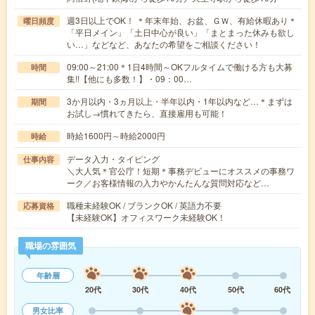
週3日以上でOK！ ＊年末年始、お盆、ＧＷ、有給休暇あり＊
曜日頻度
「平日メイン」「土日中心が良い」「まとまった休みも欲し
い…」などなど、あなたの希望をご相談ください！
09:00～21:00＊1日4時間～OKフルタイムで働ける方も大募
時間
集!!【他にも多数！】・09：00…
3か月以内・3ヵ月以上・半年以内・1年以内など…＊まずは
期間
お試し→慣れてきたら、直接雇用も可能！
時給1600円～時給2000円
時給
データ入力・タイピング
仕事内容
＼大人気＊官公庁！短期＊事務デビューにオススメの事務ワ
ーク／お客様情報の入力やかんたんな質問対応など…
職種未経験OK / ブランクOK / 英語力不要
応募資格
【未経験OK】オフィスワーク未経験OK！
職場の雰囲気
年齢層
20代
30代
40代
50代
60代
男女比率