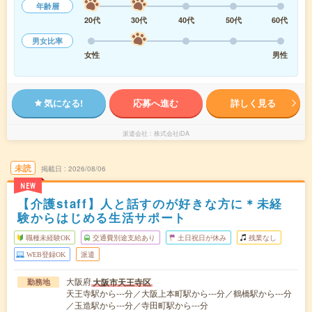
年齢層
20代
30代
40代
50代
60代
男女比率
女性
男性
気になる!
応募へ進む
詳しく見る
派遣会社
株式会社iDA
未読
掲載日
2026/08/06
NEW
【介護staff】人と話すのが好きな方に＊未経
験からはじめる生活サポート
職種未経験OK
交通費別途支給あり
土日祝日が休み
残業なし
WEB登録OK
派遣
大阪府
大阪市天王寺区
勤務地
天王寺駅から---分／大阪上本町駅から---分／鶴橋駅から---分
／玉造駅から---分／寺田町駅から---分