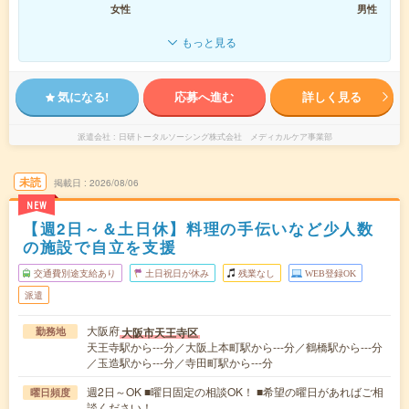
女性
男性
もっと見る
気になる!
応募へ進む
詳しく見る
派遣会社
日研トータルソーシング株式会社 メディカルケア事業部
未読
掲載日
2026/08/06
NEW
【週2日～＆土日休】料理の手伝いなど少人数
の施設で自立を支援
交通費別途支給あり
土日祝日が休み
残業なし
WEB登録OK
派遣
大阪府
大阪市天王寺区
勤務地
天王寺駅から---分／大阪上本町駅から---分／鶴橋駅から---分
／玉造駅から---分／寺田町駅から---分
週2日～OK ■曜日固定の相談OK！ ■希望の曜日があればご相
曜日頻度
談ください！