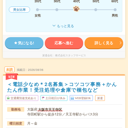
20代
30代
40代
50代
60代
男女比率
女性
男性
もっと見る
気になる!
応募へ進む
詳しく見る
派遣会社
株式会社スタッフサービス
未読
掲載日
2026/08/06
NEW
＜電話少なめ＊2名募集＞コツコツ事務＋かん
たん作業！受注処理や倉庫で梱包など
交通費別途支給あり
土日祝日が休み
WEB登録OK
派遣
大阪府
大阪市天王寺区
勤務地
寺田町駅から徒歩12分／天王寺駅からバス3分
月～金
曜日頻度