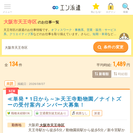
メニュー
気になる!
ログイン
検索
大阪市天王寺区
のお仕事一覧
天王寺区の派遣のお仕事情報です。
オフィスワーク・事務系
、
営業・販売・サービス
系
、
クリエイティブ系
などのお仕事を取り揃えています。さらに、
短期
・
単発
などの
期間や、
職種未経験OK
などのこだわり条件で絞り込んでいただけます。
条件の変更
また、
中央区
・
浪速区
・
生野区
・
東成区
・
西成区
など隣接エリアのお仕事もご確認い
大阪市天王寺区
ただけます。
134
1,489
全
件
平均時給:
円
時給順
新着順
未読
掲載日
2026/08/07
NEW
≪単発＊1日から～≫天王寺動物園／ナイトズ
ーの受付案内メンバー大募集！
職種未経験OK
交通費別途支給あり
残業なし
派遣
大阪府
大阪市天王寺区
勤務地
天王寺駅から徒歩5分／動物園前駅から徒歩5分／新今宮駅か