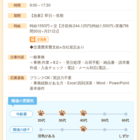
9:00～17:30
時間
【急募】即日～長期
期間
時給1550円＋交【月収例:244,125円(時給1,550円×実働7時
時給
間30分×月21日)】
交通費
◆交通費実費支給※当社規定あり
一般事務
仕事内容
＜事務:作業＝8:2＞・受注処理・出荷手配・納品書・請求書
作成・入金チェック・電話・メール対応(電話…
ブランクOK / 英語力不要
応募資格
・事務経験がある方・Excel:四則演算・Word・PowerPoint:
基本操作
職場の雰囲気
年齢層
20代
30代
40代
50代
60代
職場の様子
活気がある
しずか