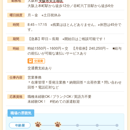
大阪府
大阪市天王寺区
勤務地
大阪上本町駅から徒歩12分／谷町六丁目駅から徒歩6分
月～金 ※土日祝休み
曜日頻度
8:45～17:15 ※残業はほとんどありません。※休憩は45分で
時間
す。
【急募】即日～長期 ※開始日はご相談可能です！
期間
時給1550円～1600円＋交 【月収例】240,250円～ ■給与
時給
の前払いが可能な速払いサービスあり
交通費
交通費支給あり
営業事務
仕事内容
＊在庫管理＊受発注業務＊納期回答＊出荷作業＊問い合わせ
回答＊電話応対など
職種未経験OK / ブランクOK / 英語力不要
応募資格
未経験OK！ #初めての派遣歓迎
職場の雰囲気
年齢層