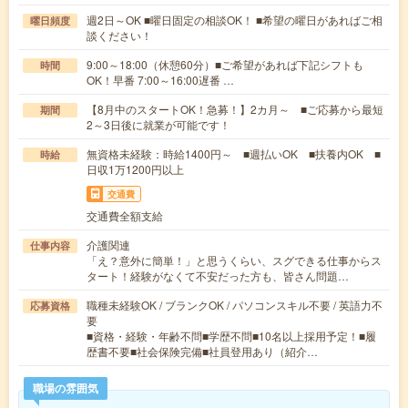
週2日～OK ■曜日固定の相談OK！ ■希望の曜日があればご相
曜日頻度
談ください！
9:00～18:00（休憩60分）■ご希望があれば下記シフトも
時間
OK！早番 7:00～16:00遅番 …
【8月中のスタートOK！急募！】2カ月～ ■ご応募から最短
期間
2～3日後に就業が可能です！
無資格未経験：時給1400円～ ■週払いOK ■扶養内OK ■
時給
日収1万1200円以上
交通費
交通費全額支給
介護関連
仕事内容
「え？意外に簡単！」と思うくらい、スグできる仕事からス
タート！経験がなくて不安だった方も、皆さん問題…
職種未経験OK / ブランクOK / パソコンスキル不要 / 英語力不
応募資格
要
■資格・経験・年齢不問■学歴不問■10名以上採用予定！■履
歴書不要■社会保険完備■社員登用あり（紹介…
職場の雰囲気