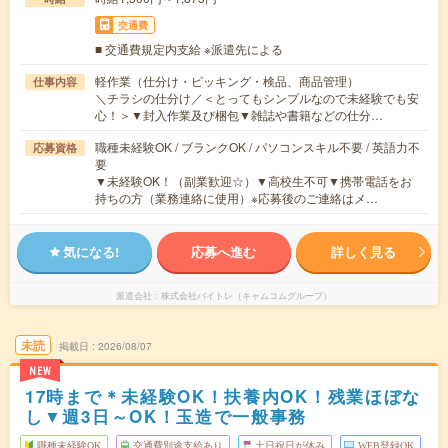
交通費
■ 交通費規定内支給 ※派遣先による
軽作業（仕分け・ピッキング・検品、商品管理）
仕事内容
＼チラシの仕分け／＜とってもシンプルなので未経験でも安
心！＞▼封入作業及び梱包▼雑誌や書籍などの仕分…
職種未経験OK / ブランクOK / パソコンスキル不要 / 英語力不
応募資格
要
▼未経験OK！（副業歓迎☆）▼高校生不可▼携帯電話をお
持ちの方（業務連絡に使用）※応募後のご連絡はメ…
気になる!
応募へ進む
詳しく見る
派遣会社
株式会社バイトレ（キャムコムグループ）
未読
掲載日
2026/08/07
NEW
17時まで＊未経験OK！扶養内OK！残業ほぼな
し▼週3日～OK！玉造で一般事務
職種未経験OK
交通費別途支給あり
土日祝日が休み
WEB登録OK