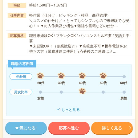
時給1,500円～1,875円
時給
軽作業（仕分け・ピッキング・検品、商品管理）
仕事内容
＼コスメの仕分け／＜とってもシンプルなので未経験でも安
心！＞▼封入作業及び梱包▼雑誌や書籍などの仕分…
職種未経験OK / ブランクOK / パソコンスキル不要 / 英語力不
応募資格
要
▼未経験OK！（副業歓迎☆）▼高校生不可▼携帯電話をお
持ちの方（業務連絡に使用）※応募後のご連絡はメ…
職場の雰囲気
年齢層
20代
30代
40代
50代
60代
男女比率
女性
男性
もっと見る
気になる!
応募へ進む
詳しく見る