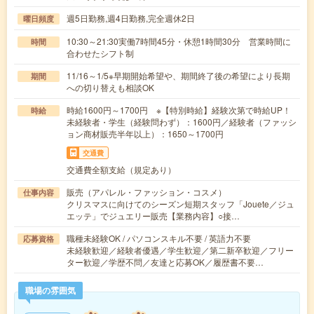
週5日勤務,週4日勤務,完全週休2日
曜日頻度
10:30～21:30実働7時間45分・休憩1時間30分 営業時間に
時間
合わせたシフト制
11/16～1/5※早期開始希望や、期間終了後の希望により長期
期間
への切り替えも相談OK
時給1600円～1700円 ※【特別時給】経験次第で時給UP！
時給
未経験者・学生（経験問わず）：1600円／経験者（ファッシ
ョン商材販売半年以上）：1650～1700円
交通費
交通費全額支給（規定あり）
販売（アパレル・ファッション・コスメ）
仕事内容
クリスマスに向けてのシーズン短期スタッフ「Jouete／ジュ
エッテ」でジュエリー販売【業務内容】○接…
職種未経験OK / パソコンスキル不要 / 英語力不要
応募資格
未経験歓迎／経験者優遇／学生歓迎／第二新卒歓迎／フリー
ター歓迎／学歴不問／友達と応募OK／履歴書不要…
職場の雰囲気