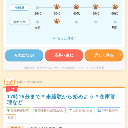
年齢層
20代
30代
40代
50代
60代
男女比率
女性
男性
もっと見る
気になる!
応募へ進む
詳しく見る
派遣会社
日研トータルソーシング株式会社 メディカルケア事業部
未読
掲載日
2026/08/06
NEW
17時15分まで＊未経験から始めよう＊在庫管
理など
職種未経験OK
交通費別途支給あり
土日祝日が休み
WEB登録OK
派遣