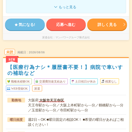
もっと見る
気になる!
応募へ進む
詳しく見る
派遣会社
マンパワーグループ株式会社
未読
掲載日
2026/08/06
NEW
【医療行為ナシ＊履歴書不要！】病院で車いす
の補助など
職種未経験OK
交通費別途支給あり
土日祝日が休み
残業なし
WEB登録OK
派遣
大阪府
大阪市天王寺区
勤務地
天王寺駅から---分／大阪上本町駅から---分／鶴橋駅から---分
／玉造駅から---分／寺田町駅から---分
週2日～OK ■曜日固定の相談OK！ ■希望の曜日があればご相
曜日頻度
談ください！