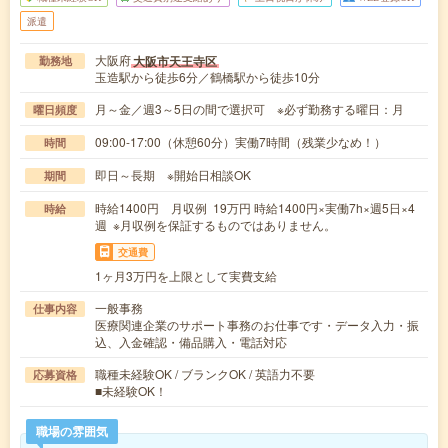
派遣
大阪府
大阪市天王寺区
勤務地
玉造駅から徒歩6分／鶴橋駅から徒歩10分
月～金／週3～5日の間で選択可 ※必ず勤務する曜日：月
曜日頻度
09:00-17:00（休憩60分）実働7時間（残業少なめ！）
時間
即日～長期 ※開始日相談OK
期間
時給1400円 月収例 19万円 時給1400円×実働7h×週5日×4
時給
週 ※月収例を保証するものではありません。
交通費
1ヶ月3万円を上限として実費支給
一般事務
仕事内容
医療関連企業のサポート事務のお仕事です・データ入力・振
込、入金確認・備品購入・電話対応
職種未経験OK / ブランクOK / 英語力不要
応募資格
■未経験OK！
職場の雰囲気