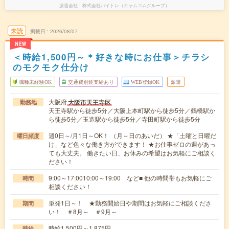
派遣会社
株式会社バイトレ（キャムコムグループ）
未読
掲載日
2026/08/07
NEW
＜時給1,500円～＊好きな時にお仕事＞チラシ
のモクモク仕分け
職種未経験OK
交通費別途支給あり
WEB登録OK
派遣
大阪府
大阪市天王寺区
勤務地
天王寺駅から徒歩5分／大阪上本町駅から徒歩5分／鶴橋駅か
ら徒歩5分／玉造駅から徒歩5分／寺田町駅から徒歩5分
週0日～/月1日～OK！ （月～日のあいだ） ★「土曜と日曜だ
曜日頻度
け」など色々な働き方ができます！ ★お仕事ゼロの週があっ
ても大丈夫。 働きたい日、お休みの希望はお気軽にご相談く
ださい！
9:00～17:0010:00～19:00 など■ 他の時間帯もお気軽にご
時間
相談ください！
単発1日～！ ★勤務開始日や期間はお気軽にご相談くださ
期間
い！ ＃8月～ ＃9月～
時給1,500円～1,875円
時給