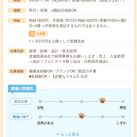
時間
即日～長期 ※開始日相談OK
期間
時給1620円 月収例 25万円 時給1620円×実働7h45m×週5
時給
日×4週 ※月収例を保証するものではありません。
交通費
1ヶ月3万円を上限として実費支給
経理・財務・会計・英文経理
仕事内容
老舗貿易会社で経理事務をお願いします・売上、入金処理
→会計ソフトにデータ取り込み・日程表作成(Ex…
職種未経験OK / ブランクOK / 英語力不要
応募資格
■未経験OK！【必要なスキル】仕訳
職場の雰囲気
男女比率
女性
男性
職場の様子
活気がある
しずか
もっと見る