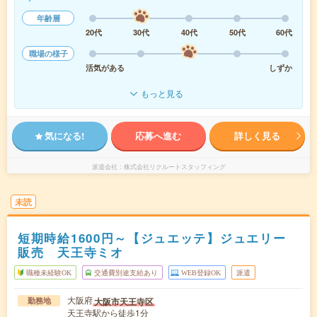
年齢層
20代
30代
40代
50代
60代
職場の様子
活気がある
しずか
もっと見る
気になる!
応募へ進む
詳しく見る
派遣会社
株式会社リクルートスタッフィング
未読
短期時給1600円～【ジュエッテ】ジュエリー
販売 天王寺ミオ
職種未経験OK
交通費別途支給あり
WEB登録OK
派遣
大阪府
大阪市天王寺区
勤務地
天王寺駅から徒歩1分