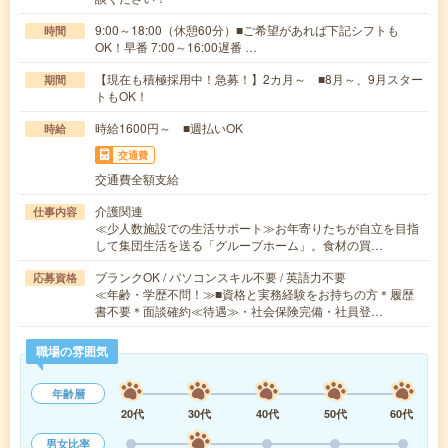
9:00～18:00（休憩60分）■ご希望があれば下記シフトも
時間
OK！早番 7:00～16:00遅番 …
【現在も積極採用中！急募！】2カ月～ ■8月～、9月スター
期間
トもOK！
時給1600円～ ■週払いOK
時給
交通費
交通費全額支給
介護関連
仕事内容
≪少人数施設での生活サポート≫お年寄りたちが自立を目指
して集団生活を送る「グループホーム」。食材の買…
ブランクOK / パソコンスキル不要 / 英語力不要
応募資格
≪年齢・学歴不問！≫■資格と実務経験をお持ちの方＊履歴
書不要＊面談確約≪待遇≫・社会保険完備・社員登…
職場の雰囲気
年齢層
20代
30代
40代
50代
60代
男女比率