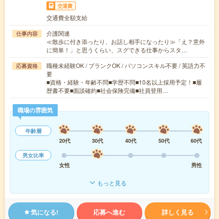
交通費
交通費全額支給
介護関連
仕事内容
≪散歩に付き添ったり、お話し相手になったり≫「え？意外
に簡単！」と思うくらい、スグできる仕事からスタ…
職種未経験OK / ブランクOK / パソコンスキル不要 / 英語力不
応募資格
要
■資格・経験・年齢不問■学歴不問■10名以上採用予定！■履
歴書不要■面談確約■社会保険完備■社員登用…
職場の雰囲気
年齢層
20代
30代
40代
50代
60代
男女比率
女性
男性
もっと見る
気になる!
応募へ進む
詳しく見る