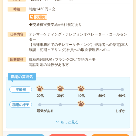
時給1450円＋交
時給
交通費
◆交通費実費支給※当社規定あり
テレマーケティング・テレフォンオペレーター・コールセン
仕事内容
ター
【法律事務所でのテレマーケティング】登録者への架電(本人
確認・初期ヒアリング)社員への取次管理表への…
職種未経験OK / ブランクOK / 英語力不要
応募資格
電話対応の経験がある方
職場の雰囲気
年齢層
20代
30代
40代
50代
60代
職場の様子
活気がある
しずか
もっと見る