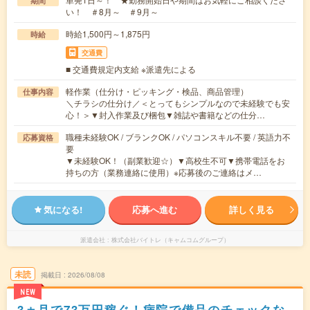
期間
い！ ＃8月～ ＃9月～
時給1,500円～1,875円
時給
交通費
■ 交通費規定内支給 ※派遣先による
軽作業（仕分け・ピッキング・検品、商品管理）
仕事内容
＼チラシの仕分け／＜とってもシンプルなので未経験でも安
心！＞▼封入作業及び梱包▼雑誌や書籍などの仕分…
職種未経験OK / ブランクOK / パソコンスキル不要 / 英語力不
応募資格
要
▼未経験OK！（副業歓迎☆）▼高校生不可▼携帯電話をお
持ちの方（業務連絡に使用）※応募後のご連絡はメ…
気になる!
応募へ進む
詳しく見る
派遣会社
株式会社バイトレ（キャムコムグループ）
未読
掲載日
2026/08/08
NEW
3ヵ月で73万円稼ぐ！病院で備品のチェックな