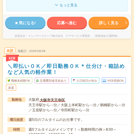
もっと見る
気になる!
応募へ進む
詳しく見る
派遣会社
マンパワーグループ株式会社 ケアサービス事業部 （医療福祉介護関連）
未読
掲載日
2026/08/08
NEW
＼即払いＯＫ／即日勤務ＯＫ＊仕分け・箱詰め
など人気の軽作業！
職種未経験OK
交通費別途支給あり
土日祝日が休み
WEB登録OK
派遣
大阪府
大阪市天王寺区
勤務地
天王寺駅から---分／大阪上本町駅から---分／鶴橋駅から---分
／玉造駅から---分／寺田町駅から---分
週5日のフルタイムのお仕事です。
曜日頻度
週5フルタイムがメインです！＜勤務時間の例＞8:00～
時間