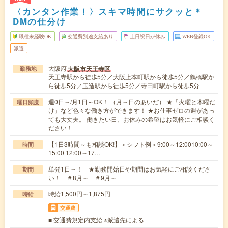
〈カンタン作業！〉スキマ時間にサクッと＊
DMの仕分け
職種未経験OK
交通費別途支給あり
土日祝日が休み
WEB登録OK
派遣
大阪府
大阪市天王寺区
勤務地
天王寺駅から徒歩5分／大阪上本町駅から徒歩5分／鶴橋駅か
ら徒歩5分／玉造駅から徒歩5分／寺田町駅から徒歩5分
週0日～/月1日～OK！ （月～日のあいだ） ★「火曜と木曜だ
曜日頻度
け」など色々な働き方ができます！ ★お仕事ゼロの週があっ
ても大丈夫。 働きたい日、お休みの希望はお気軽にご相談く
ださい！
【1日3時間～も相談OK!】＜シフト例＞9:00～12:0010:00～
時間
15:00 12:00～17…
単発1日～！ ★勤務開始日や期間はお気軽にご相談くださ
期間
い！ ＃8月～ ＃9月～
時給1,500円～1,875円
時給
交通費
■ 交通費規定内支給 ※派遣先による