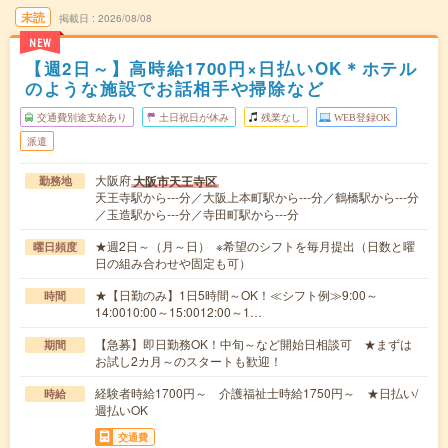
未読
掲載日
2026/08/08
NEW
【週2日～】高時給1700円×日払いOK＊ホテル
のような施設でお話相手や掃除など
交通費別途支給あり
土日祝日が休み
残業なし
WEB登録OK
派遣
大阪府
大阪市天王寺区
勤務地
天王寺駅から---分／大阪上本町駅から---分／鶴橋駅から---分
／玉造駅から---分／寺田町駅から---分
★週2日～（月～日） ※希望のシフトを毎月提出（日数と曜
曜日頻度
日の組み合わせや固定も可）
★【日勤のみ】1日5時間～OK！≪シフト例≫9:00～
時間
14:0010:00～15:0012:00～1…
【急募】即日勤務OK！中旬～など開始日相談可 ★まずは
期間
お試し2カ月～のスタートも歓迎！
経験者時給1700円～ 介護福祉士時給1750円～ ★日払い/
時給
週払いOK
交通費