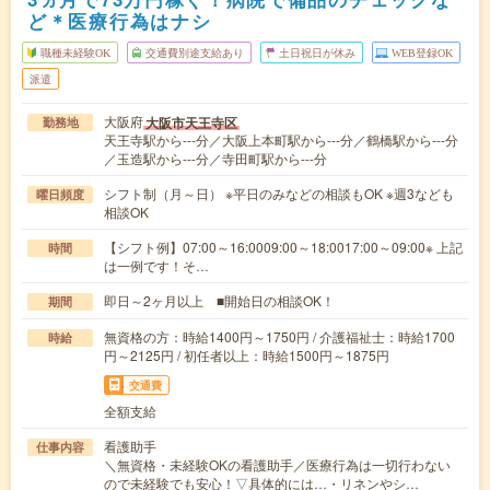
ど＊医療行為はナシ
職種未経験OK
交通費別途支給あり
土日祝日が休み
WEB登録OK
派遣
大阪府
大阪市天王寺区
勤務地
天王寺駅から---分／大阪上本町駅から---分／鶴橋駅から---分
／玉造駅から---分／寺田町駅から---分
シフト制（月～日） ※平日のみなどの相談もOK ※週3なども
曜日頻度
相談OK
【シフト例】07:00～16:0009:00～18:0017:00～09:00※ 上記
時間
は一例です！そ…
即日～2ヶ月以上 ■開始日の相談OK！
期間
無資格の方：時給1400円～1750円 / 介護福祉士：時給1700
時給
円～2125円 / 初任者以上：時給1500円～1875円
交通費
全額支給
看護助手
仕事内容
＼無資格・未経験OKの看護助手／医療行為は一切行わない
ので未経験でも安心！▽具体的には…・リネンやシ…