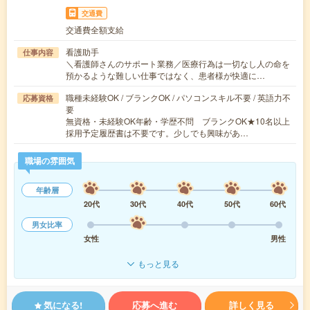
交通費
交通費全額支給
看護助手
仕事内容
＼看護師さんのサポート業務／医療行為は一切なし人の命を
預かるような難しい仕事ではなく、患者様が快適に…
職種未経験OK / ブランクOK / パソコンスキル不要 / 英語力不
応募資格
要
無資格・未経験OK年齢・学歴不問 ブランクOK★10名以上
採用予定履歴書は不要です。少しでも興味があ…
職場の雰囲気
年齢層
20代
30代
40代
50代
60代
男女比率
女性
男性
もっと見る
気になる!
応募へ進む
詳しく見る