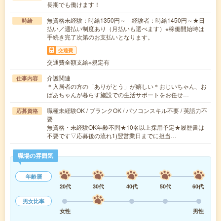
長期でも働けます！
無資格未経験：時給1350円～ 経験者：時給1450円～★日
時給
払い／週払い制度あり（月払いも選べます）※稼働開始時は
手続き完了次第のお支払いとなります。
交通費
交通費全額支給※規定有
介護関連
仕事内容
＊入居者の方の「ありがとう」が嬉しい＊おじいちゃん、お
ばあちゃんが暮らす施設での生活サポートをお任せ…
職種未経験OK / ブランクOK / パソコンスキル不要 / 英語力不
応募資格
要
無資格・未経験OK年齢不問★10名以上採用予定★履歴書は
不要です▽応募後の流れ1)翌営業日までに担当…
職場の雰囲気
年齢層
20代
30代
40代
50代
60代
男女比率
女性
男性