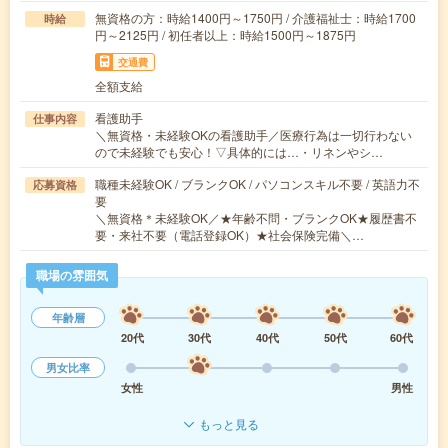
無資格の方：時給1400円～1750円 / 介護福祉士：時給1700
時給
円～2125円 / 初任者以上：時給1500円～1875円
交通費
全額支給
看護助手
仕事内容
＼無資格・未経験OKの看護助手／医療行為は一切行わない
ので未経験でも安心！▽具体的には…・リネンやシ…
職種未経験OK / ブランクOK / パソコンスキル不要 / 英語力不
応募資格
要
＼無資格＊未経験OK／★年齢不問・ブランクOK★履歴書不
要・来社不要（電話登録OK）★社会保険完備＼…
職場の雰囲気
年齢層
20代
30代
40代
50代
60代
男女比率
女性
男性
もっと見る