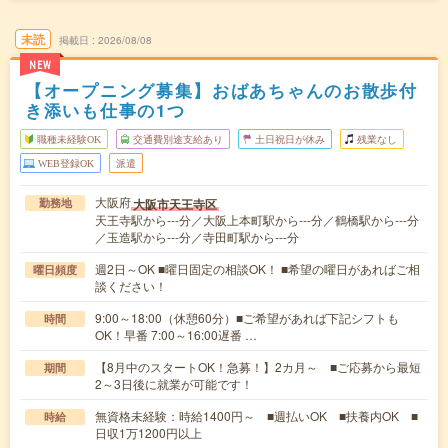
未読
掲載日
2026/08/08
NEW
【オープニング募集】おばあちゃんのお散歩付
き添いも仕事の1つ
職種未経験OK
交通費別途支給あり
土日祝日が休み
残業なし
WEB登録OK
派遣
大阪府
大阪市天王寺区
勤務地
天王寺駅から---分／大阪上本町駅から---分／鶴橋駅から---分
／玉造駅から---分／寺田町駅から---分
週2日～OK ■曜日固定の相談OK！ ■希望の曜日があればご相
曜日頻度
談ください！
9:00～18:00（休憩60分）■ご希望があれば下記シフトも
時間
OK！早番 7:00～16:00遅番 …
【8月中のスタートOK！急募！】2カ月～ ■ご応募から最短
期間
2～3日後に就業が可能です！
無資格未経験：時給1400円～ ■週払いOK ■扶養内OK ■
時給
日収1万1200円以上