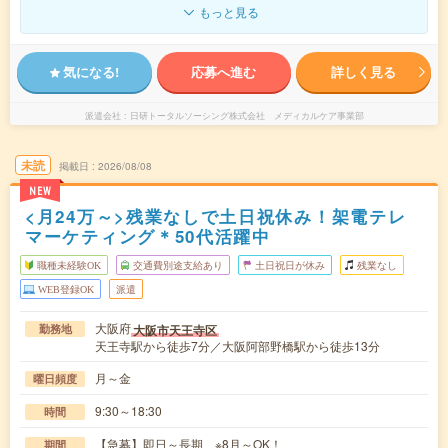
もっと見る
気になる!
応募へ進む
詳しく見る
派遣会社
日研トータルソーシング株式会社 メディカルケア事業部
未読
掲載日
2026/08/08
NEW
<月24万～>残業なしで土日祝休み！架電テレ
マーケティング＊50代活躍中
職種未経験OK
交通費別途支給あり
土日祝日が休み
残業なし
WEB登録OK
派遣
大阪府
大阪市天王寺区
勤務地
天王寺駅から徒歩7分／大阪阿部野橋駅から徒歩13分
月～金
曜日頻度
9:30～18:30
時間
【急募】即日～長期 ※8月～OK！
期間