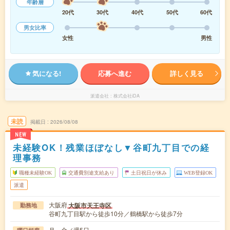
年齢層
20代
30代
40代
50代
60代
男女比率
女性
男性
気になる!
応募へ進む
詳しく見る
派遣会社
株式会社iDA
未読
掲載日
2026/08/08
NEW
未経験OK！残業ほぼなし▼谷町九丁目での経
理事務
職種未経験OK
交通費別途支給あり
土日祝日が休み
WEB登録OK
派遣
大阪府
大阪市天王寺区
勤務地
谷町九丁目駅から徒歩10分／鶴橋駅から徒歩7分
月～金／週5日