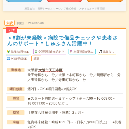
派遣会社
日研トータルソーシング株式会社 メディカルケア事業部
未読
掲載日
2026/08/08
NEW
＜8割が未経験＞病院で備品チェックや患者さ
んのサポート＊しゅふさん活躍中！
職種未経験OK
交通費別途支給あり
土日祝日が休み
残業なし
WEB登録OK
派遣
大阪府
大阪市天王寺区
勤務地
天王寺駅から---分／大阪上本町駅から---分／鶴橋駅から---分
／玉造駅から---分／寺田町駅から---分
週2日～OK ※曜日固定の相談OK
曜日頻度
★スタート時間選べます～シフト例～7:00～16:009:00～
時間
18:0011:00～20:00など…
【現在も積極採用中・急募】2カ月～
期間
無資格未経験：時給1350円～（日収1万800円以上） ※扶養
時給
内OK