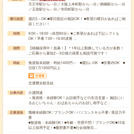
天王寺駅から---分／大阪上本町駅から---分／鶴橋駅から---分
／玉造駅から---分／寺田町駅から---分
週2日～OK ■曜日固定の相談OK！ ■希望の曜日があればご相
曜日頻度
談ください！
9:00～18:00（休憩60分）■ご希望があれば下記シフトも
時間
OK！早番 7:00～16:00遅番 …
【積極採用中！急募！】＊1年以上勤務している方が多数！
期間
ご応募から最短2～3日後の就業も相談可能です！
無資格未経験：時給1400円～ ■週払いOK ■扶養内OK ■
時給
日収1万1200円以上
交通費
交通費全額支給
介護関連
仕事内容
＜無資格・未経験OK！お話相手などの生活支援＞ 施設にい
るおじいちゃん・おばあちゃんのお話し相手など…
職種未経験OK / ブランクOK / パソコンスキル不要 / 英語力不
応募資格
要
■無資格・未経験OK！■年齢・学歴不問！ブランクOK!■10名
以上採用予定！■履歴書不要■社会保険完…