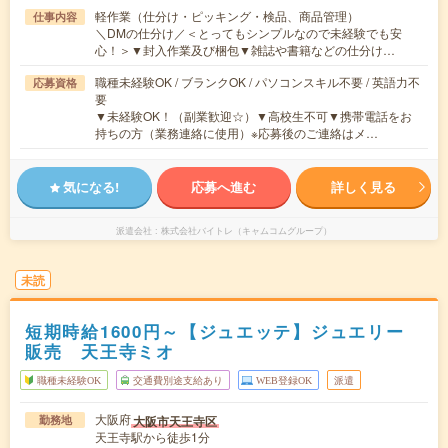
軽作業（仕分け・ピッキング・検品、商品管理）
仕事内容
＼DMの仕分け／＜とってもシンプルなので未経験でも安
心！＞▼封入作業及び梱包▼雑誌や書籍などの仕分け…
職種未経験OK / ブランクOK / パソコンスキル不要 / 英語力不
応募資格
要
▼未経験OK！（副業歓迎☆）▼高校生不可▼携帯電話をお
持ちの方（業務連絡に使用）※応募後のご連絡はメ…
気になる!
応募へ進む
詳しく見る
派遣会社
株式会社バイトレ（キャムコムグループ）
未読
短期時給1600円～【ジュエッテ】ジュエリー
販売 天王寺ミオ
職種未経験OK
交通費別途支給あり
WEB登録OK
派遣
大阪府
大阪市天王寺区
勤務地
天王寺駅から徒歩1分