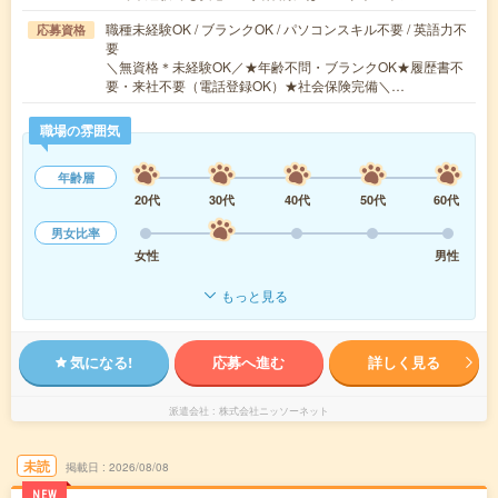
職種未経験OK / ブランクOK / パソコンスキル不要 / 英語力不
応募資格
要
＼無資格＊未経験OK／★年齢不問・ブランクOK★履歴書不
要・来社不要（電話登録OK）★社会保険完備＼…
職場の雰囲気
年齢層
20代
30代
40代
50代
60代
男女比率
女性
男性
もっと見る
気になる!
応募へ進む
詳しく見る
派遣会社
株式会社ニッソーネット
未読
掲載日
2026/08/08
NEW