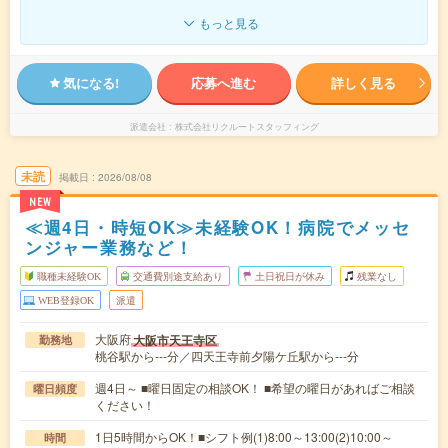
もっと見る
気になる!
応募へ進む
詳しく見る
派遣会社
株式会社リクルートスタッフィング
未読
掲載日
2026/08/08
NEW
≪週4日・時短OK≫未経験OK！病院でメッセ
ンジャー業務など！
職種未経験OK
交通費別途支給あり
土日祝日が休み
残業なし
WEB登録OK
派遣
大阪府
大阪市天王寺区
勤務地
桃谷駅から---分／四天王寺前夕陽ケ丘駅から---分
週4日～ ■曜日固定の相談OK！ ■希望の曜日があればご相談
曜日頻度
ください！
1日5時間からOK！■シフト例(1)8:00～13:00(2)10:00～
時間