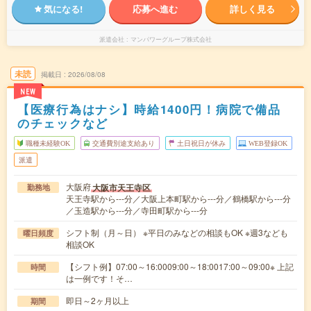
気になる!
応募へ進む
詳しく見る
派遣会社
マンパワーグループ株式会社
未読
掲載日
2026/08/08
NEW
【医療行為はナシ】時給1400円！病院で備品
のチェックなど
職種未経験OK
交通費別途支給あり
土日祝日が休み
WEB登録OK
派遣
大阪府
大阪市天王寺区
勤務地
天王寺駅から---分／大阪上本町駅から---分／鶴橋駅から---分
／玉造駅から---分／寺田町駅から---分
シフト制（月～日） ※平日のみなどの相談もOK ※週3なども
曜日頻度
相談OK
【シフト例】07:00～16:0009:00～18:0017:00～09:00※ 上記
時間
は一例です！そ…
即日～2ヶ月以上
期間