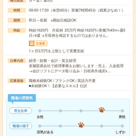
曜日頻度
09:00-17:30（休憩45分）実働7時間45分（残業少なめ！）
時間
即日～長期 ※開始日相談OK
期間
時給1620円 月収例 25万円 時給1620円×実働7h45m×週5
時給
日×4週 ※月収例を保証するものではありません。
交通費
1ヶ月3万円を上限として実費支給
経理・財務・会計・英文経理
仕事内容
老舗貿易会社で経理事務をお願いします・売上、入金処理
→会計ソフトにデータ取り込み・日程表作成(Ex…
職種未経験OK / ブランクOK / 英語力不要
応募資格
■未経験OK！【必要なスキル】仕訳
職場の雰囲気
男女比率
女性
男性
職場の様子
活気がある
しずか