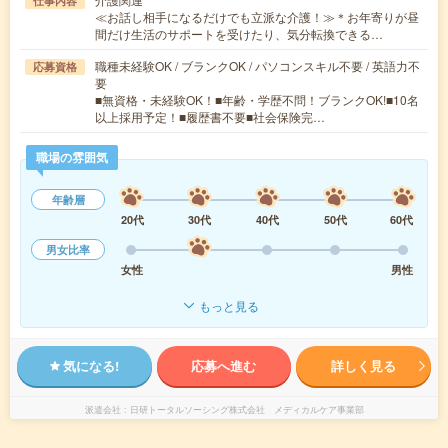
仕事内容
≪お話し相手になるだけでも立派な介護！≫＊お年寄りが昼
間だけ生活のサポートを受けたり、気分転換できる…
職種未経験OK / ブランクOK / パソコンスキル不要 / 英語力不
応募資格
要
■無資格・未経験OK！■年齢・学歴不問！ブランクOK!■10名
以上採用予定！■履歴書不要■社会保険完…
職場の雰囲気
年齢層
20代
30代
40代
50代
60代
男女比率
女性
男性
もっと見る
気になる!
応募へ進む
詳しく見る
派遣会社
日研トータルソーシング株式会社 メディカルケア事業部