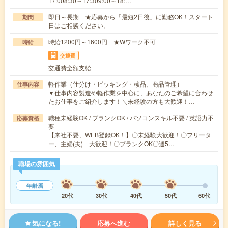
17:008:30～17:309:00～18:…
即日～長期 ★応募から「最短2日後」に勤務OK！スタート
期間
日はご相談ください。
時給1200円～1600円 ★Wワーク不可
時給
交通費
交通費全額支給
軽作業（仕分け・ピッキング・検品、商品管理）
仕事内容
▼仕事内容製造や軽作業を中心に、あなたのご希望に合わせ
たお仕事をご紹介します！＼未経験の方も大歓迎！…
職種未経験OK / ブランクOK / パソコンスキル不要 / 英語力不
応募資格
要
【来社不要、WEB登録OK！】〇未経験大歓迎！〇フリータ
ー、主婦(夫) 大歓迎！〇ブランクOK〇週5…
職場の雰囲気
年齢層
20代
30代
40代
50代
60代
気になる!
応募へ進む
詳しく見る