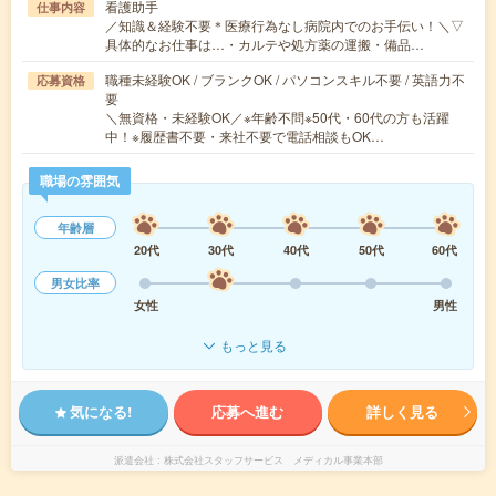
看護助手
仕事内容
／知識＆経験不要＊医療行為なし病院内でのお手伝い！＼▽
具体的なお仕事は…・カルテや処方薬の運搬・備品…
職種未経験OK / ブランクOK / パソコンスキル不要 / 英語力不
応募資格
要
＼無資格・未経験OK／※年齢不問※50代・60代の方も活躍
中！※履歴書不要・来社不要で電話相談もOK…
職場の雰囲気
年齢層
20代
30代
40代
50代
60代
男女比率
女性
男性
もっと見る
気になる!
応募へ進む
詳しく見る
派遣会社
株式会社スタッフサービス メディカル事業本部