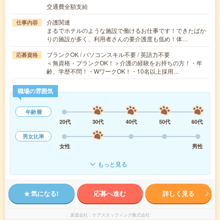
交通費全額支給
介護関連
仕事内容
まるでホテルのような施設で働けるお仕事です！できたばか
りの施設が多く、利用者さんの要介護度も低め！体…
ブランクOK / パソコンスキル不要 / 英語力不要
応募資格
＜無資格・ブランクOK！＞介護の経験をお持ちの方！・年
齢、学歴不問！・WワークOK！・10名以上採用…
職場の雰囲気
年齢層
20代
30代
40代
50代
60代
男女比率
女性
男性
もっと見る
気になる!
応募へ進む
詳しく見る
派遣会社
ケアスタッフィング株式会社