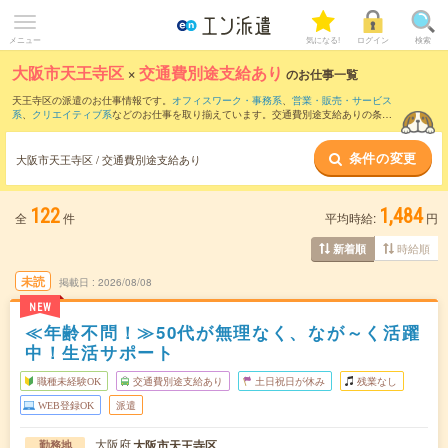
メニュー
気になる!
ログイン
検索
大阪市天王寺区
×
交通費別途支給あり
のお仕事一覧
天王寺区の派遣のお仕事情報です。
オフィスワーク・事務系
、
営業・販売・サービス
系
、
クリエイティブ系
などのお仕事を取り揃えています。交通費別途支給ありの条件
の他に、
職種未経験OK
、
友だちと一緒の応募OK
、
残業なし
などのこだわり条件も取
り揃えています。
条件の変更
大阪市天王寺区 / 交通費別途支給あり
122
1,484
全
件
平均時給:
円
時給順
新着順
未読
掲載日
2026/08/08
NEW
≪年齢不問！≫50代が無理なく、なが～く活躍
中！生活サポート
職種未経験OK
交通費別途支給あり
土日祝日が休み
残業なし
WEB登録OK
派遣
大阪府
大阪市天王寺区
勤務地