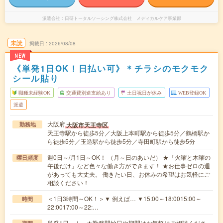
派遣会社
日研トータルソーシング株式会社 メディカルケア事業部
未読
掲載日
2026/08/08
NEW
《単発1日OK！日払い可》＊チラシのモクモク
シール貼り
職種未経験OK
交通費別途支給あり
土日祝日が休み
WEB登録OK
派遣
大阪府
大阪市天王寺区
勤務地
天王寺駅から徒歩5分／大阪上本町駅から徒歩5分／鶴橋駅か
ら徒歩5分／玉造駅から徒歩5分／寺田町駅から徒歩5分
週0日～/月1日～OK！ （月～日のあいだ） ★「火曜と木曜の
曜日頻度
午後だけ」など色々な働き方ができます！ ★お仕事ゼロの週
があっても大丈夫。 働きたい日、お休みの希望はお気軽にご
相談ください！
＜1日3時間～OK！＞▼ 例えば… ▼15:00～18:0015:00～
時間
22:0017:00～22:…
単発1日～！ ★勤務開始日や期間はお気軽にご相談くださ