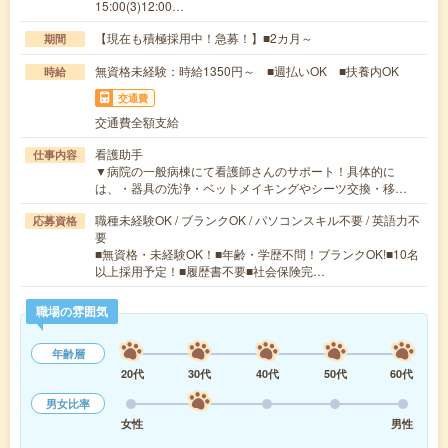
15:00(3)12:00…
【現在も積極採用中！急募！】■2カ月～
期間
無資格未経験：時給1350円～ ■週払いOK ■扶養内OK
時給
交通費
交通費全額支給
看護助手
仕事内容
▼病院の一般病棟にて看護師さんのサポート！具体的に
は、・器具の洗浄・ベットメイキングやシーツ交換・移…
職種未経験OK / ブランクOK / パソコンスキル不要 / 英語力不
応募資格
要
■無資格・未経験OK！■年齢・学歴不問！ブランクOK!■10名
以上採用予定！■履歴書不要■社会保険完…
職場の雰囲気
年齢層
20代
30代
40代
50代
60代
男女比率
女性
男性