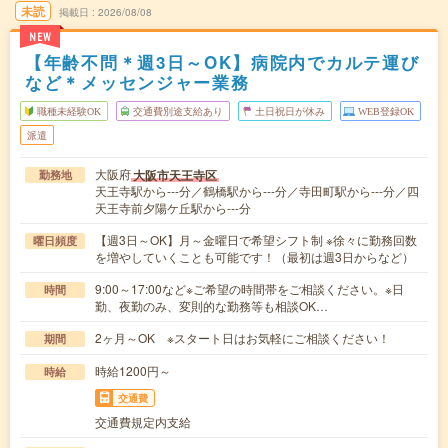
未読
掲載日
2026/08/08
NEW
【年齢不問＊週3日～OK】病院内でカルテ運び
など＊メッセンジャー業務
職種未経験OK
交通費別途支給あり
土日祝日が休み
WEB登録OK
派遣
大阪府
大阪市天王寺区
勤務地
天王寺駅から---分／鶴橋駅から---分／寺田町駅から---分／四
天王寺前夕陽ケ丘駅から---分
【週3日～OK】月～金曜日で希望シフト制 ※徐々に勤務回数
曜日頻度
を増やしていくことも可能です！（最初は週3日からなど）
9:00～17:00など※ご希望の時間帯をご相談ください。※日
時間
勤、夜勤のみ、変則的な勤務等も相談OK…
2ヶ月～OK ※スタート日はお気軽にご相談ください！
期間
時給1200円～
時給
交通費
交通費規定内支給