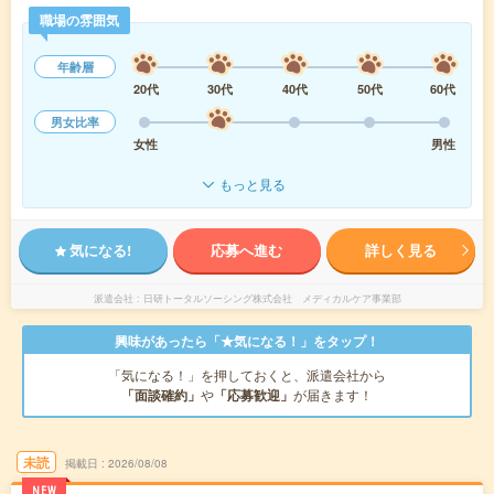
職場の雰囲気
年齢層
20代
30代
40代
50代
60代
男女比率
女性
男性
もっと見る
気になる!
応募へ進む
詳しく見る
派遣会社
日研トータルソーシング株式会社 メディカルケア事業部
興味があったら「★気になる！」をタップ！
「気になる！」を押しておくと、派遣会社から
「面談確約」
や
「応募歓迎」
が届きます！
未読
掲載日
2026/08/08
NEW