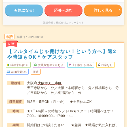
気になる!
応募へ進む
詳しく見る
派遣会社
株式会社ニッソーネット
未読
掲載日
2026/08/08
NEW
【フルタイムじゃ働けない！という方へ】週2
や時短もOK＊ケアスタッフ
職種未経験OK
交通費別途支給あり
土日祝日が休み
残業なし
WEB登録OK
派遣
大阪府
大阪市天王寺区
勤務地
天王寺駅から---分／大阪上本町駅から---分／鶴橋駅から---分
／玉造駅から---分／桃谷駅から---分
週2日～5日OK（月～金） ★土日休みOK
曜日頻度
★1日4時間～の時短シフトOK★スタート時間選べます！
時間
7:00～16:009:00～17:0011:…
開始日はご相談ください！ ★急募 ★職場が気に入れば、
期間