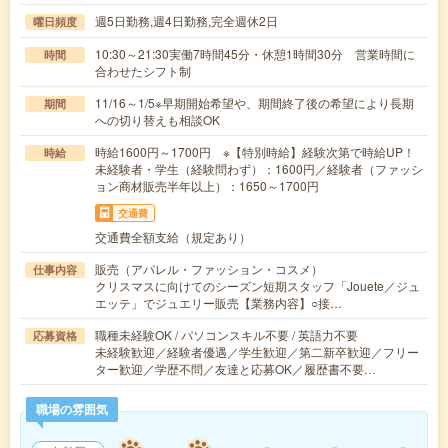
週5日勤務,週4日勤務,完全週休2日
曜日頻度
10:30～21:30実働7時間45分・休憩1時間30分 営業時間に
時間
合わせたシフト制
11/16～1/5※早期開始希望や、期間終了後の希望により長期
期間
への切り替えも相談OK
時給1600円～1700円 ※【特別時給】経験次第で時給UP！
時給
未経験者・学生（経験問わず）：1600円／経験者（ファッシ
ョン商材販売半年以上）：1650～1700円
交通費
交通費全額支給（規定あり）
販売（アパレル・ファッション・コスメ）
仕事内容
クリスマスに向けてのシーズン短期スタッフ「Jouete／ジュ
エッテ」でジュエリー販売【業務内容】○接…
職種未経験OK / パソコンスキル不要 / 英語力不要
応募資格
未経験歓迎／経験者優遇／学生歓迎／第二新卒歓迎／フリー
ター歓迎／学歴不問／友達と応募OK／履歴書不要…
職場の雰囲気