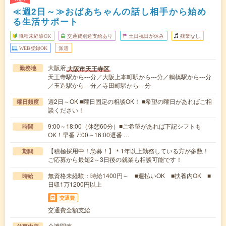
≪週2日～≫おばあちゃんの話し相手から始め
る生活サポート
職種未経験OK
交通費別途支給あり
土日祝日が休み
残業なし
WEB登録OK
派遣
大阪府
大阪市天王寺区
勤務地
天王寺駅から---分／大阪上本町駅から---分／鶴橋駅から---分
／玉造駅から---分／寺田町駅から---分
週2日～OK ■曜日固定の相談OK！ ■希望の曜日があればご相
曜日頻度
談ください！
9:00～18:00（休憩60分）■ご希望があれば下記シフトも
時間
OK！早番 7:00～16:00遅番 …
【積極採用中！急募！】＊1年以上勤務している方が多数！
期間
ご応募から最短2～3日後の就業も相談可能です！
無資格未経験：時給1400円～ ■週払いOK ■扶養内OK ■
時給
日収1万1200円以上
交通費
交通費全額支給
介護関連