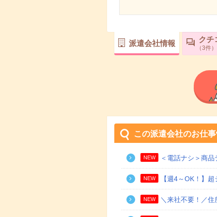
クチ
派遣会社情報
3
件
この派遣会社のお仕事
＜電話ナシ＞商品
NEW
【週4～OK！】
NEW
＼来社不要！／住
NEW