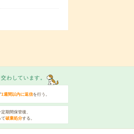
を交わしています。
ず
1週間以内に返信
を行う。
一定期間保管後、
って
破棄処分
する。