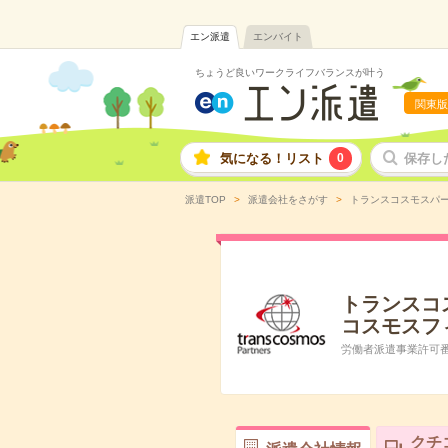
エン派遣
エンバイト
ちょうど良いワークライフバランスが叶う
関東版
気になる！リスト
0
保存し
派遣TOP
派遣会社をさがす
トランスコスモスパ
トランスコ
コスモスフ
労働者派遣事業許可番号:
クチ