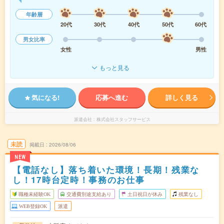
年齢層
20代
30代
40代
50代
60代
男女比率
女性
男性
もっと見る
気になる!
応募へ進む
詳しく見る
派遣会社
株式会社スタッフサービス
未読
掲載日
2026/08/06
NEW
【電話なし】落ち着いた環境！長期！残業な
し！17時台定時！事務のお仕事
職種未経験OK
交通費別途支給あり
土日祝日が休み
残業なし
WEB登録OK
派遣