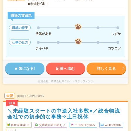
■未経験OK！
職場の雰囲気
職場の様子
活気がある
しずか
仕事の仕方
テキパキ
コツコツ
気になる!
応募へ進む
詳しく見る
派遣会社
株式会社リクルートスタッフィング
未読
掲載日
2026/08/07
NEW
＼未経験スタートの中途入社多数♥／総合物流
会社での初歩的な事務✧土日祝休
職種未経験OK
交通費別途支給あり
土日祝日が休み
WEB登録OK