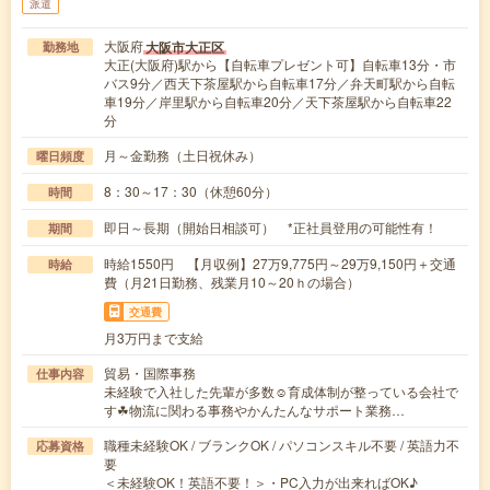
派遣
大阪府
大阪市大正区
勤務地
大正(大阪府)駅から【自転車プレゼント可】自転車13分・市
バス9分／西天下茶屋駅から自転車17分／弁天町駅から自転
車19分／岸里駅から自転車20分／天下茶屋駅から自転車22
分
月～金勤務（土日祝休み）
曜日頻度
8：30～17：30（休憩60分）
時間
即日～長期（開始日相談可） *正社員登用の可能性有！
期間
時給1550円 【月収例】27万9,775円～29万9,150円＋交通
時給
費（月21日勤務、残業月10～20ｈの場合）
交通費
月3万円まで支給
貿易・国際事務
仕事内容
未経験で入社した先輩が多数☺育成体制が整っている会社で
す☘︎物流に関わる事務やかんたんなサポート業務…
職種未経験OK / ブランクOK / パソコンスキル不要 / 英語力不
応募資格
要
＜未経験OK！英語不要！＞・PC入力が出来ればOK♪