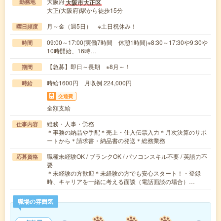
大阪府
大阪市大正区
勤務地
大正(大阪府)駅から徒歩15分
月～金（週5日） ※土日祝休み！
曜日頻度
09:00～17:00(実働7時間 休憩1時間)※8:30～17:30や9:30や
時間
10時開始、16時…
【急募】即日～長期 ※8月～！
期間
時給1600円 月収例 224,000円
時給
交通費
全額支給
総務・人事・労務
仕事内容
＊事務の納品や手配＊売上・仕入伝票入力＊月次決算のサポ
ートから＊請求書・納品書の発送＊総務業務
職種未経験OK / ブランクOK / パソコンスキル不要 / 英語力不
応募資格
要
＊未経験の方歓迎＊未経験の方でも安心スタート！・登録
時、キャリアを一緒に考える面談（電話面談の場合）…
職場の雰囲気