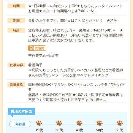
★1日4時間～の時短シフトOK★もちろんフルタイムシフト
時間
も可能★スタート時間選べます7:00～16:…
長期のお仕事です。開始日はご相談ください！ ★急募
期間
無資格未経験：時給1350円～ 経験者：時給1450円～ ★
時給
日払い／週払い制度あり（月払いも選べます）※稼働開始時
は手続き完了次第のお支払いとなります。
交通費
交通費支給※規定有
看護助手
仕事内容
≪病院でちょっとしたお手伝い≫○カルテ整理などの看護師
さんのお手伝い○シーツの交換やベッドメイキング…
職種未経験OK / ブランクOK / パソコンスキル不要 / 英語力不
応募資格
要
無資格・未経験OK年齢不問★10名以上採用予定★履歴書は
不要です▽応募後の流れ1)翌営業日までに担当…
職場の雰囲気
年齢層
20代
30代
40代
50代
60代