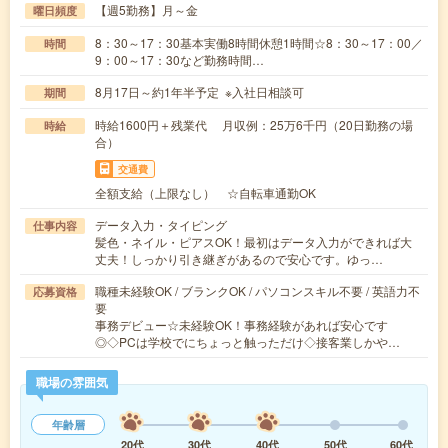
【週5勤務】月～金
曜日頻度
8：30～17：30基本実働8時間休憩1時間☆8：30～17：00／
時間
9：00～17：30など勤務時間…
8月17日～約1年半予定 ※入社日相談可
期間
時給1600円＋残業代 月収例：25万6千円（20日勤務の場
時給
合）
交通費
全額支給（上限なし） ☆自転車通勤OK
データ入力・タイピング
仕事内容
髪色・ネイル・ピアスOK！最初はデータ入力ができれば大
丈夫！しっかり引き継ぎがあるので安心です。ゆっ…
職種未経験OK / ブランクOK / パソコンスキル不要 / 英語力不
応募資格
要
事務デビュー☆未経験OK！事務経験があれば安心です
◎◇PCは学校でにちょっと触っただけ◇接客業しかや…
職場の雰囲気
年齢層
20代
30代
40代
50代
60代