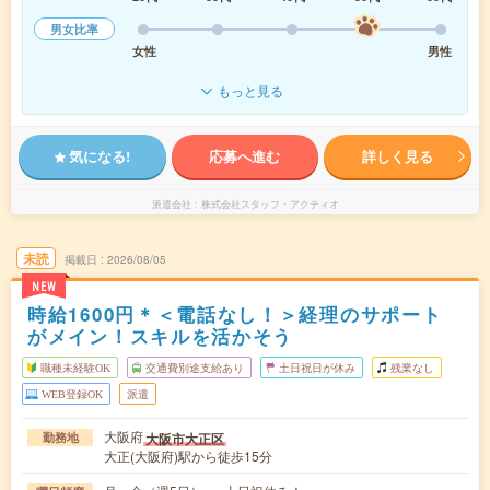
男女比率
女性
男性
もっと見る
気になる!
応募へ進む
詳しく見る
派遣会社
株式会社スタッフ・アクティオ
未読
掲載日
2026/08/05
NEW
時給1600円＊＜電話なし！＞経理のサポート
がメイン！スキルを活かそう
職種未経験OK
交通費別途支給あり
土日祝日が休み
残業なし
WEB登録OK
派遣
大阪府
大阪市大正区
勤務地
大正(大阪府)駅から徒歩15分