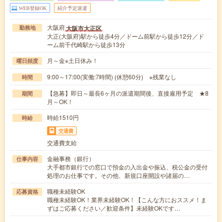
WEB登録OK
紹介予定派遣
大阪府
大阪市大正区
勤務地
大正(大阪府)駅から徒歩4分／ドーム前駅から徒歩12分／ド
ーム前千代崎駅から徒歩13分
月～金※土日休み！
曜日頻度
9:00～17:00(実働:7時間) (休憩60分) ※残業なし
時間
【急募】即日～最長6ヶ月の派遣期間後、直接雇用予定 ★8
期間
月～OK！
時給1510円
時給
交通費
交通費支給
金融事務（銀行）
仕事内容
大手都市銀行での窓口で預金の入出金や振込、税公金の受付
処理のお仕事です。その他、新規口座開設や諸届の…
職種未経験OK
応募資格
職種未経験OK！業界未経験OK！【こんな方におススメ！ま
ずはご応募ください／歓迎条件】未経験OKです…