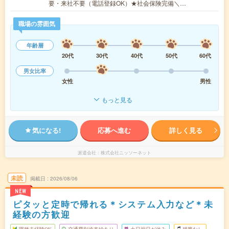
要・来社不要（電話登録OK）★社会保険完備＼…
職場の雰囲気
年齢層
20代
30代
40代
50代
60代
男女比率
女性
男性
もっと見る
気になる!
応募へ進む
詳しく見る
派遣会社
株式会社ニッソーネット
未読
掲載日
2026/08/06
NEW
ピタッと定時で帰れる＊システム入力など＊未
経験の方歓迎
職種未経験OK
交通費別途支給あり
土日祝日が休み
残業なし