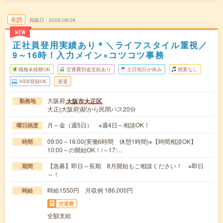
未読
掲載日
2026/08/06
NEW
正社員登用実績あり＊＼ライフスタイル重視／
9～16時！入力メイン×コツコツ事務
職種未経験OK
交通費別途支給あり
土日祝日が休み
残業なし
WEB登録OK
派遣
大阪府
大阪市大正区
勤務地
大正(大阪府)駅から民間バス20分
月～金（週5日） ※週4日～相談OK！
曜日頻度
09:00～16:00(実働6時間 休憩1時間)※【時間相談OK】
時間
10:00～の開始OK！/～17:…
【急募】即日～長期 8月開始もご相談ください！ ※即日
期間
～！
時給1550円 月収例 186,000円
時給
交通費
全額支給