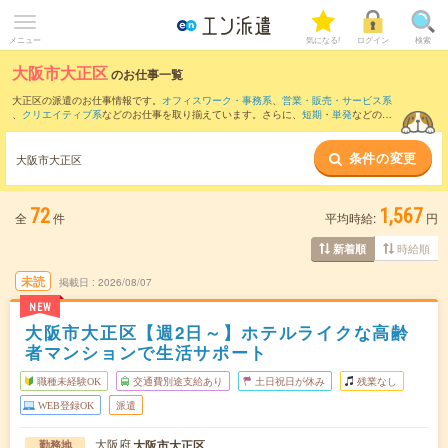
メニュー
気になる!
ログイン
検索
大阪市大正区
のお仕事一覧
大正区の派遣のお仕事情報です。
オフィスワーク・事務系
、
営業・販売・サービス系
、
クリエイティブ系
などのお仕事を取り揃えています。さらに、
短期
・
単発
などの期
間や、
職種未経験OK
などのこだわり条件で絞り込んでいただけます。
条件の変更
また、
西区
・
浪速区
・
阿倍野区
・
港区
・
西成区
など隣接エリアのお仕事もご確認いた
大阪市大正区
だけます。
72
1,567
全
件
平均時給:
円
時給順
新着順
未読
掲載日
2026/08/07
NEW
大阪市大正区【週2日～】ホテルライクな高齢
者マンションで生活サポート
職種未経験OK
交通費別途支給あり
土日祝日が休み
残業なし
WEB登録OK
派遣
大阪府
大阪市大正区
勤務地