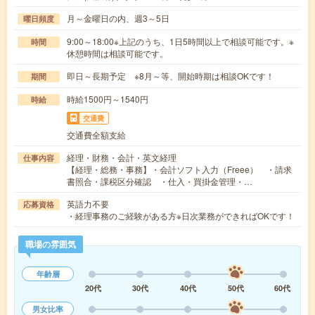
月～金曜日の内、週3～5日
曜日頻度
9:00～18:00※上記のうち、1日5時間以上で相談可能です。※
時間
休憩時間は相談可能です。
即日～長期予定 ※8月～等、開始時期は相談OKです！
期間
時給1500円～1540円
時給
交通費
交通費全額支給
経理・財務・会計・英文経理
仕事内容
【経理・総務・事務】・会計ソフト入力（Freee） ・請求
書照合・課税区分確認 ・仕入・買掛金管理・…
英語力不要
応募資格
・経理事務のご経験がある方※日次業務ができればOKです！
職場の雰囲気
年齢層
20代
30代
40代
50代
60代
男女比率