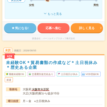
男女比率
女性
男性
もっと見る
気になる!
応募へ進む
詳しく見る
派遣会社
パーソルテンプスタッフ株式会社
未読
掲載日
2026/08/05
NEW
未経験OK＊貿易書類の作成など＊土日祝休み
＊歴史ある企業
職種未経験OK
交通費別途支給あり
土日祝日が休み
WEB登録OK
派遣
大阪府
大阪市大正区
勤務地
大正(大阪府)駅から徒歩10分
月～金 ※土日祝休み
曜日頻度