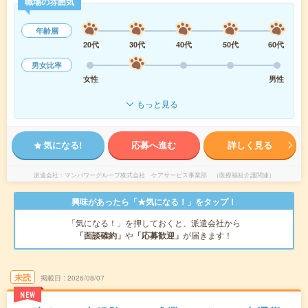
職場の雰囲気
年齢層
20代
30代
40代
50代
60代
男女比率
女性
男性
もっと見る
気になる!
応募へ進む
詳しく見る
派遣会社
マンパワーグループ株式会社 ケアサービス事業部 （医療福祉介護関連）
興味があったら「★気になる！」をタップ！
「気になる！」を押しておくと、派遣会社から
「面談確約」
や
「応募歓迎」
が届きます！
未読
掲載日
2026/08/07
NEW