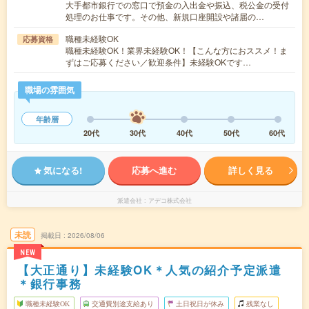
大手都市銀行での窓口で預金の入出金や振込、税公金の受付
処理のお仕事です。その他、新規口座開設や諸届の…
職種未経験OK
応募資格
職種未経験OK！業界未経験OK！【こんな方におススメ！ま
ずはご応募ください／歓迎条件】未経験OKです…
職場の雰囲気
年齢層
20代
30代
40代
50代
60代
気になる!
応募へ進む
詳しく見る
派遣会社
アデコ株式会社
未読
掲載日
2026/08/06
NEW
【大正通り】未経験OK＊人気の紹介予定派遣
＊銀行事務
職種未経験OK
交通費別途支給あり
土日祝日が休み
残業なし