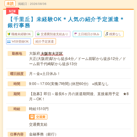
未読
掲載日
2026/08/06
NEW
【千里丘】未経験OK＊人気の紹介予定派遣＊
銀行事務
職種未経験OK
交通費別途支給あり
土日祝日が休み
残業なし
WEB登録OK
紹介予定派遣
大阪府
大阪市大正区
勤務地
大正(大阪府)駅から徒歩4分／ドーム前駅から徒歩12分／ド
ーム前千代崎駅から徒歩13分
月～金※土日休み！
曜日頻度
9:00～17:00(実働:7時間) (休憩60分) ※残業なし
時間
【急募】即日～最長6ヶ月の派遣期間後、直接雇用予定 ★8
期間
月～OK！
時給1510円
時給
交通費
交通費支給
金融事務（銀行）
仕事内容