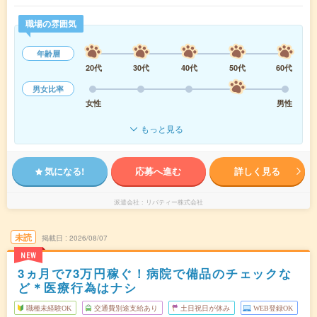
職場の雰囲気
年齢層
20代
30代
40代
50代
60代
男女比率
女性
男性
もっと見る
気になる!
応募へ進む
詳しく見る
派遣会社
リバティー株式会社
未読
掲載日
2026/08/07
NEW
3ヵ月で73万円稼ぐ！病院で備品のチェックな
ど＊医療行為はナシ
職種未経験OK
交通費別途支給あり
土日祝日が休み
WEB登録OK