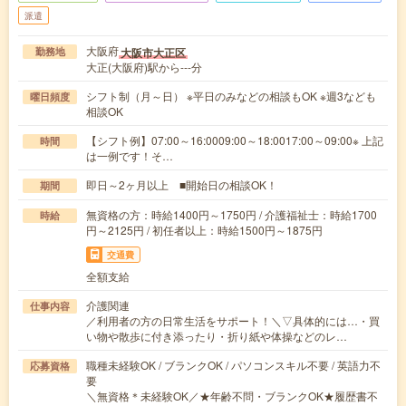
派遣
大阪府
大阪市大正区
勤務地
大正(大阪府)駅から---分
シフト制（月～日） ※平日のみなどの相談もOK ※週3なども
曜日頻度
相談OK
【シフト例】07:00～16:0009:00～18:0017:00～09:00※ 上記
時間
は一例です！そ…
即日～2ヶ月以上 ■開始日の相談OK！
期間
無資格の方：時給1400円～1750円 / 介護福祉士：時給1700
時給
円～2125円 / 初任者以上：時給1500円～1875円
交通費
全額支給
介護関連
仕事内容
／利用者の方の日常生活をサポート！＼▽具体的には…・買
い物や散歩に付き添ったり・折り紙や体操などのレ…
職種未経験OK / ブランクOK / パソコンスキル不要 / 英語力不
応募資格
要
＼無資格＊未経験OK／★年齢不問・ブランクOK★履歴書不