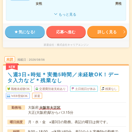
女性
男性
もっと見る
気になる!
応募へ進む
詳しく見る
派遣会社
株式会社キャリアエンジン
未読
掲載日
2026/08/06
NEW
＼週3日×時短＊実働5時間／未経験OK！デー
タ入力など＊残業なし
職種未経験OK
交通費別途支給あり
土日祝日が休み
残業なし
WEB登録OK
派遣
大阪府
大阪市大正区
勤務地
大正(大阪府)駅からバス15分
月・水・金 ※週3日の勤務。表記の曜日は例です。
曜日頻度
9:00～18:00 ※休憩は60分。表記のうち実働5hの勤務で
時間