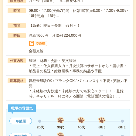
月～金（週5日） ※土日祝休み！
曜日頻度
09:00～17:00(実働7時間 休憩1時間)※8:30～17:30や9:30や
時間
10時開始、16時…
【急募】即日～長期 ※8月～！
期間
時給1600円 月収例 224,000円
時給
交通費
全額支給
経理・財務・会計・英文経理
仕事内容
＊売上・仕入伝票入力＊月次決算のサポートから＊請求書・
納品書の発送＊総務業務＊事務の納品や手配
職種未経験OK / ブランクOK / パソコンスキル不要 / 英語力不
応募資格
要
＊未経験の方歓迎＊未経験の方でも安心スタート！・登録
時、キャリアを一緒に考える面談（電話面談の場合）…
職場の雰囲気
年齢層
20代
30代
40代
50代
60代