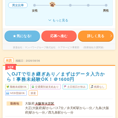
男女比率
女性
男性
もっと見る
気になる!
応募へ進む
詳しく見る
派遣会社
マンパワーグループ株式会社 ケアサービス事業部 （医療福祉介護関連）
未読
掲載日
2026/08/06
NEW
＼OJTで引き継ぎあり／まずはデータ入力か
ら！事務未経験OK！＠1600円
職種未経験OK
交通費別途支給あり
土日祝日が休み
残業なし
WEB登録OK
派遣
大阪府
大阪市大正区
勤務地
大正(大阪府)駅からバス7分／弁天町駅から---分／九条(大阪
府)駅から---分／西九条駅から---分