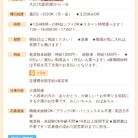
大正(大阪府)駅から---分
週2日～5日OK（月～金） ★土日休みOK
曜日頻度
★1日4時間～の時短シフトOK★スタート時間選べます！
時間
7:00～16:009:00～17:0011:…
開始日はご相談ください！ ★急募 ★職場が気に入れば、
期間
長期でも働けます！
無資格未経験：時給1350円～ 経験者：時給1450円～ ★
時給
日払い／週払い制度あり（月払いも選べます）※稼働開始時
は手続き完了次第のお支払いとなります。
交通費
交通費全額支給※規定有
介護関連
仕事内容
＊入居者の方の「ありがとう」が嬉しい＊お年寄りを笑顔に
する介護のお仕事です。おじいちゃん、おばあちゃ…
職種未経験OK / ブランクOK / パソコンスキル不要 / 英語力不
応募資格
要
無資格・未経験OK年齢不問★10名以上採用予定★履歴書は
不要です▽応募後の流れ1)翌営業日までに担当…