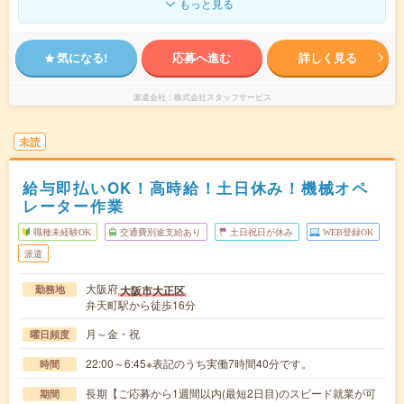
もっと見る
気になる!
応募へ進む
詳しく見る
派遣会社
株式会社スタッフサービス
未読
給与即払いOK！高時給！土日休み！機械オペ
レーター作業
職種未経験OK
交通費別途支給あり
土日祝日が休み
WEB登録OK
派遣
大阪府
大阪市大正区
勤務地
弁天町駅から徒歩16分
月～金・祝
曜日頻度
22:00～6:45※表記のうち実働7時間40分です。
時間
長期【ご応募から1週間以内(最短2日目)のスピード就業が可
期間