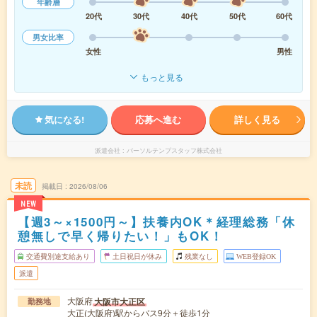
年齢層
20代
30代
40代
50代
60代
男女比率
女性
男性
もっと見る
気になる!
応募へ進む
詳しく見る
派遣会社
パーソルテンプスタッフ株式会社
未読
掲載日
2026/08/06
NEW
【週3～×1500円～】扶養内OK＊経理総務「休
憩無しで早く帰りたい！」もOK！
交通費別途支給あり
土日祝日が休み
残業なし
WEB登録OK
派遣
大阪府
大阪市大正区
勤務地
大正(大阪府)駅からバス9分＋徒歩1分