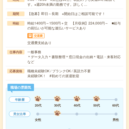
す。※週20h未満の勤務です。詳しく…
【急募】即日～長期 ※開始日はご相談可能です！
期間
時給1400円～1500円＋交 【月収例】224,000円～ ■給与
時給
の前払いが可能な速払いサービスあり
交通費
交通費支給あり
一般事務
仕事内容
＊データ入力＊書類整理＊窓口現金の出納＊電話・来客対応
など
職種未経験OK / ブランクOK / 英語力不要
応募資格
未経験OK！ #初めての派遣歓迎
職場の雰囲気
年齢層
20代
30代
40代
50代
60代
男女比率
女性
男性