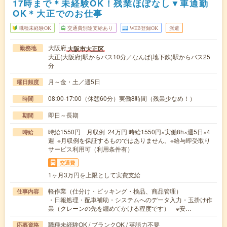
17時まで＊未経験OK！残業ほぼなし▼車通勤
OK＊大正でのお仕事
職種未経験OK
交通費別途支給あり
WEB登録OK
派遣
大阪府
大阪市大正区
勤務地
大正(大阪府)駅からバス10分／なんば(地下鉄)駅からバス25
分
月～金・土／週5日
曜日頻度
08:00-17:00（休憩60分）実働8時間（残業少なめ！）
時間
即日～長期
期間
時給1550円 月収例 24万円 時給1550円×実働8h×週5日×4
時給
週 ※月収例を保証するものではありません。※給与即受取り
サービス利用可（利用条件有）
交通費
1ヶ月3万円を上限として実費支給
軽作業（仕分け・ピッキング・検品、商品管理）
仕事内容
・日報処理・配車補助・システムへのデータ入力・玉掛け作
業（クレーンの先を纏めてかける程度です） ※安…
職種未経験OK / ブランクOK / 英語力不要
応募資格