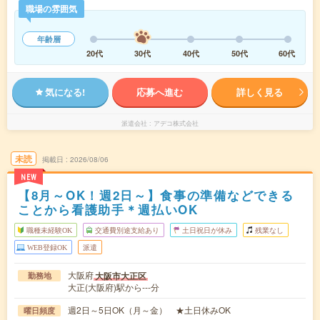
職場の雰囲気
年齢層
20代
30代
40代
50代
60代
気になる!
応募へ進む
詳しく見る
派遣会社
アデコ株式会社
未読
掲載日
2026/08/06
NEW
【8月～OK！週2日～】食事の準備などできる
ことから看護助手＊週払いOK
職種未経験OK
交通費別途支給あり
土日祝日が休み
残業なし
WEB登録OK
派遣
大阪府
大阪市大正区
勤務地
大正(大阪府)駅から---分
週2日～5日OK（月～金） ★土日休みOK
曜日頻度