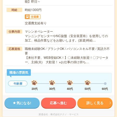
能】即日～
時給1300円
時給
交通費
交通費支給有り
マシンオペレーター
仕事内容
マシニングセンターやNC旋盤（安全装置有）を使用しての
加工、検品作業などをお願いします。(派遣)時給…
職種未経験OK / ブランクOK / パソコンスキル不要 / 英語力不
応募資格
要
【来社不要、WEB登録OK！】〇未経験大歓迎！〇フリータ
ー、主婦(夫) 大歓迎！ ※お仕事の掛け持ち…
職場の雰囲気
年齢層
20代
30代
40代
50代
60代
気になる!
応募へ進む
詳しく見る
派遣会社
株式会社テクノ・サービス