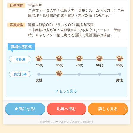
営業事務
仕事内容
＊注文データ入力＊伝票入力（専用システムへ入力！）＊在
庫管理＊見積書の作成＊電話・来客対応【OAスキ…
職種未経験OK / ブランクOK / 英語力不要
応募資格
＊未経験の方歓迎＊未経験の方でも安心スタート！・登録
時、キャリアを一緒に考える面談（電話面談の場合）…
職場の雰囲気
年齢層
20代
30代
40代
50代
60代
男女比率
女性
男性
もっと見る
気になる!
応募へ進む
詳しく見る
派遣会社
パーソルテンプスタッフ株式会社