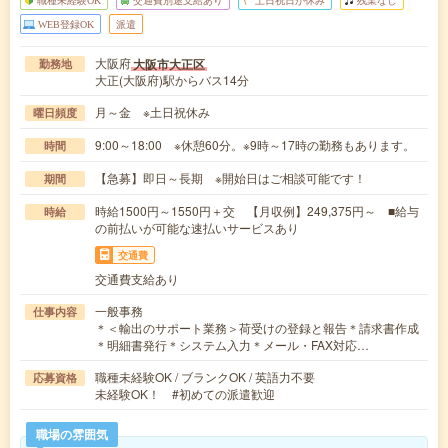
WEB登録OK
派遣
大阪府
大阪市大正区
勤務地
大正(大阪府)駅からバス14分
月～金 ※土日祝休み
曜日頻度
9:00～18:00 ※休憩60分。※9時～17時の勤務もあります。
時間
【急募】即日～長期 ※開始日はご相談可能です！
期間
時給1500円～1550円＋交 【月収例】249,375円～ ■給与
時給
の前払いが可能な速払いサービスあり
交通費
交通費支給あり
一般事務
仕事内容
＊＜輸出のサポート業務＞荷受けの登録と報告＊請求書作成
＊明細書発行＊システム入力＊メール・FAX対応…
職種未経験OK / ブランクOK / 英語力不要
応募資格
未経験OK！ #初めての派遣歓迎
職場の雰囲気