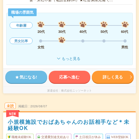
職場の雰囲気
年齢層
20代
30代
40代
50代
60代
男女比率
女性
男性
もっと見る
気になる!
応募へ進む
詳しく見る
派遣会社
株式会社ニッソーネット
未読
掲載日
2026/08/07
NEW
小規模施設でおばあちゃんのお話相手など＊未
経験OK
職種未経験OK
交通費別途支給あり
土日祝日が休み
WEB登録OK