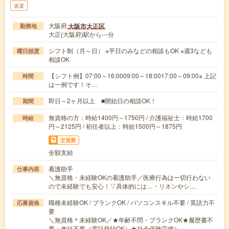
派遣
大阪府
大阪市大正区
勤務地
大正(大阪府)駅から---分
シフト制（月～日） ※平日のみなどの相談もOK ※週3なども
曜日頻度
相談OK
【シフト例】07:00～16:0009:00～18:0017:00～09:00※ 上記
時間
は一例です！そ…
即日～2ヶ月以上 ■開始日の相談OK！
期間
無資格の方：時給1400円～1750円 / 介護福祉士：時給1700
時給
円～2125円 / 初任者以上：時給1500円～1875円
交通費
全額支給
看護助手
仕事内容
＼無資格・未経験OKの看護助手／医療行為は一切行わない
ので未経験でも安心！▽具体的には…・リネンやシ…
職種未経験OK / ブランクOK / パソコンスキル不要 / 英語力不
応募資格
要
＼無資格＊未経験OK／★年齢不問・ブランクOK★履歴書不
要・来社不要（電話登録OK）★社会保険完備＼…