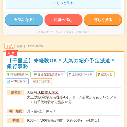
もっと見る
気になる!
応募へ進む
詳しく見る
派遣会社
パーソルテンプスタッフ株式会社
未読
掲載日
2026/08/06
NEW
【千里丘】未経験OK＊人気の紹介予定派遣＊
銀行事務
職種未経験OK
交通費別途支給あり
土日祝日が休み
残業なし
WEB登録OK
紹介予定派遣
大阪府
大阪市大正区
勤務地
大正(大阪府)駅から徒歩4分／ドーム前駅から徒歩12分／ド
ーム前千代崎駅から徒歩13分
月～金※土日休み！
曜日頻度
9:00～17:00(実働:7時間) (休憩60分) ※残業なし
時間