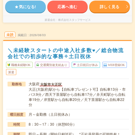
気になる!
応募へ進む
詳しく見る
派遣会社
株式会社スタッフサービス
未読
掲載日
2026/08/03
＼未経験スタートの中途入社多数♥／総合物流
会社での初歩的な事務✧土日祝休
職種未経験OK
交通費別途支給あり
土日祝日が休み
WEB登録OK
派遣
大阪府
大阪市大正区
勤務地
大正(大阪府)駅から【自転車プレゼント可】自転車13分・市
バス9分／西天下茶屋駅から自転車17分／弁天町駅から自転
車19分／岸里駅から自転車20分／天下茶屋駅から自転車22
分
月～金勤務（土日祝休み）
曜日頻度
8：30～17：30（休憩60分）
時間
即日～長期（開始日相談可） *正社員登用の可能性有！
期間