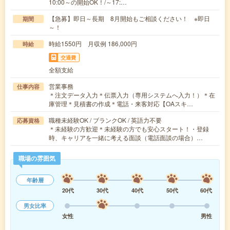
10:00～の開始OK！/～17:…
【急募】即日～長期 8月開始もご相談ください！ ※即日
期間
～！
時給1550円 月収例 186,000円
時給
交通費
全額支給
営業事務
仕事内容
＊注文データ入力＊伝票入力（専用システムへ入力！）＊在
庫管理＊見積書の作成＊電話・来客対応【OAスキ…
職種未経験OK / ブランクOK / 英語力不要
応募資格
＊未経験の方歓迎＊未経験の方でも安心スタート！・登録
時、キャリアを一緒に考える面談（電話面談の場合）…
職場の雰囲気
年齢層
20代
30代
40代
50代
60代
男女比率
女性
男性