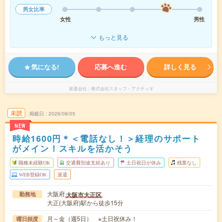
男女比率
女性
男性
もっと見る
気になる!
応募へ進む
詳しく見る
派遣会社
株式会社スタッフ・アクティオ
未読
掲載日
2026/08/05
NEW
時給1600円＊＜電話なし！＞経理のサポート
がメイン！スキルを活かそう
職種未経験OK
交通費別途支給あり
土日祝日が休み
残業なし
WEB登録OK
派遣
大阪府
大阪市大正区
勤務地
大正(大阪府)駅から徒歩15分
月～金（週5日） ※土日祝休み！
曜日頻度