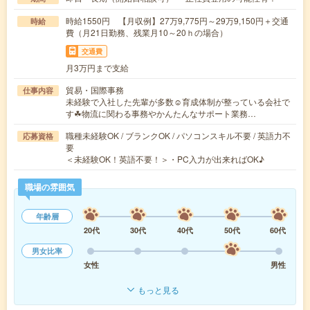
時給1550円 【月収例】27万9,775円～29万9,150円＋交通
時給
費（月21日勤務、残業月10～20ｈの場合）
交通費
月3万円まで支給
貿易・国際事務
仕事内容
未経験で入社した先輩が多数☺育成体制が整っている会社で
す☘︎物流に関わる事務やかんたんなサポート業務…
職種未経験OK / ブランクOK / パソコンスキル不要 / 英語力不
応募資格
要
＜未経験OK！英語不要！＞・PC入力が出来ればOK♪
職場の雰囲気
年齢層
20代
30代
40代
50代
60代
男女比率
女性
男性
もっと見る