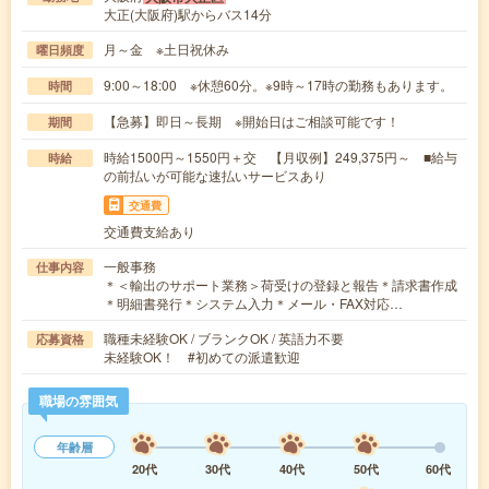
大正(大阪府)駅からバス14分
月～金 ※土日祝休み
曜日頻度
9:00～18:00 ※休憩60分。※9時～17時の勤務もあります。
時間
【急募】即日～長期 ※開始日はご相談可能です！
期間
時給1500円～1550円＋交 【月収例】249,375円～ ■給与
時給
の前払いが可能な速払いサービスあり
交通費
交通費支給あり
一般事務
仕事内容
＊＜輸出のサポート業務＞荷受けの登録と報告＊請求書作成
＊明細書発行＊システム入力＊メール・FAX対応…
職種未経験OK / ブランクOK / 英語力不要
応募資格
未経験OK！ #初めての派遣歓迎
職場の雰囲気
年齢層
20代
30代
40代
50代
60代