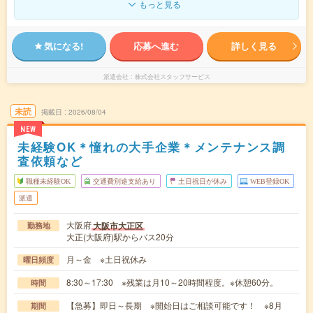
もっと見る
気になる!
応募へ進む
詳しく見る
派遣会社
株式会社スタッフサービス
未読
掲載日
2026/08/04
NEW
未経験OK＊憧れの大手企業＊メンテナンス調
査依頼など
職種未経験OK
交通費別途支給あり
土日祝日が休み
WEB登録OK
派遣
大阪府
大阪市大正区
勤務地
大正(大阪府)駅からバス20分
月～金 ※土日祝休み
曜日頻度
8:30～17:30 ※残業は月10～20時間程度。※休憩60分。
時間
【急募】即日～長期 ※開始日はご相談可能です！ ※8月
期間