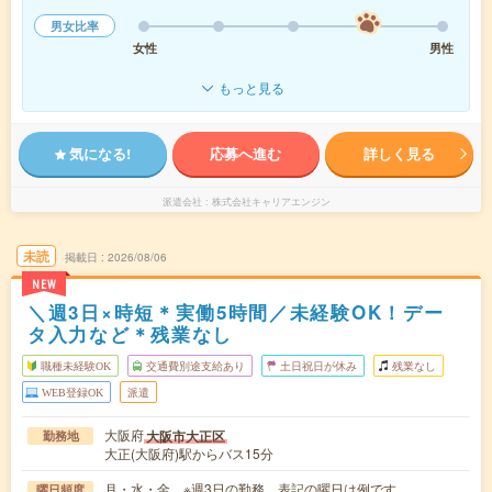
男女比率
女性
男性
もっと見る
気になる!
応募へ進む
詳しく見る
派遣会社
株式会社キャリアエンジン
未読
掲載日
2026/08/06
NEW
＼週3日×時短＊実働5時間／未経験OK！デー
タ入力など＊残業なし
職種未経験OK
交通費別途支給あり
土日祝日が休み
残業なし
WEB登録OK
派遣
大阪府
大阪市大正区
勤務地
大正(大阪府)駅からバス15分
月・水・金 ※週3日の勤務。表記の曜日は例です。
曜日頻度