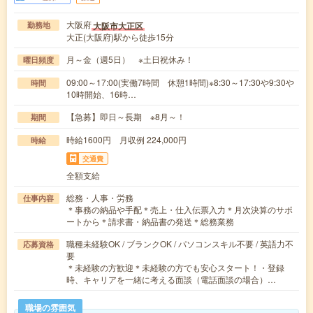
大阪府
大阪市大正区
勤務地
大正(大阪府)駅から徒歩15分
月～金（週5日） ※土日祝休み！
曜日頻度
09:00～17:00(実働7時間 休憩1時間)※8:30～17:30や9:30や
時間
10時開始、16時…
【急募】即日～長期 ※8月～！
期間
時給1600円 月収例 224,000円
時給
交通費
全額支給
総務・人事・労務
仕事内容
＊事務の納品や手配＊売上・仕入伝票入力＊月次決算のサポ
ートから＊請求書・納品書の発送＊総務業務
職種未経験OK / ブランクOK / パソコンスキル不要 / 英語力不
応募資格
要
＊未経験の方歓迎＊未経験の方でも安心スタート！・登録
時、キャリアを一緒に考える面談（電話面談の場合）…
職場の雰囲気