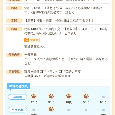
9:00～18:00 ※休憩は60分。表記のうち実働5hの勤務で
時間
す。※週20h未満の勤務です。詳しく…
【急募】即日～長期 ※開始日はご相談可能です！
期間
時給1400円～1500円＋交 【月収例】224,000円～ ■給与
時給
の前払いが可能な速払いサービスあり
交通費
交通費支給あり
一般事務
仕事内容
＊データ入力＊書類整理＊窓口現金の出納＊電話・来客対応
など
職種未経験OK / ブランクOK / 英語力不要
応募資格
未経験OK！ #初めての派遣歓迎
職場の雰囲気
年齢層
20代
30代
40代
50代
60代
男女比率
女性
男性