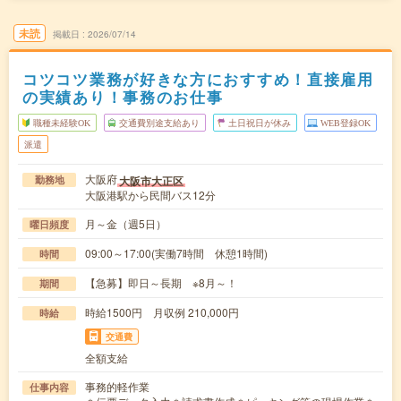
未読
掲載日
2026/07/14
コツコツ業務が好きな方におすすめ！直接雇用
の実績あり！事務のお仕事
職種未経験OK
交通費別途支給あり
土日祝日が休み
WEB登録OK
派遣
大阪府
大阪市大正区
勤務地
大阪港駅から民間バス12分
月～金（週5日）
曜日頻度
09:00～17:00(実働7時間 休憩1時間)
時間
【急募】即日～長期 ※8月～！
期間
時給1500円 月収例 210,000円
時給
交通費
全額支給
事務的軽作業
仕事内容