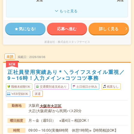
もっと見る
気になる!
応募へ進む
詳しく見る
派遣会社
株式会社スタッフサービス
未読
掲載日
2026/08/06
NEW
正社員登用実績あり＊＼ライフスタイル重視／
9～16時！入力メイン×コツコツ事務
職種未経験OK
交通費別途支給あり
土日祝日が休み
残業なし
WEB登録OK
派遣
大阪府
大阪市大正区
勤務地
大正(大阪府)駅から民間バス20分
月～金（週5日） ※週4日～相談OK！
曜日頻度
09:00～16:00(実働6時間 休憩1時間)※【時間相談OK】
時間