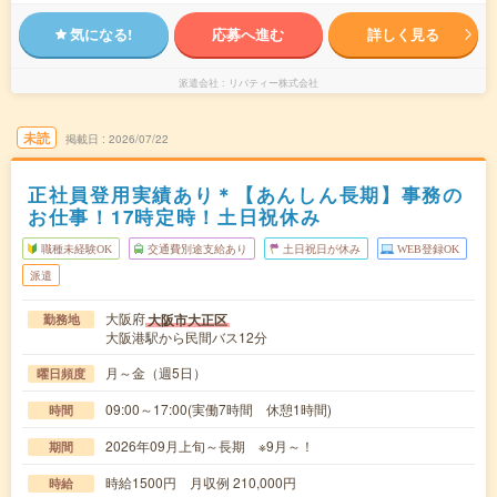
気になる!
応募へ進む
詳しく見る
派遣会社
リバティー株式会社
未読
掲載日
2026/07/22
正社員登用実績あり＊【あんしん長期】事務の
お仕事！17時定時！土日祝休み
職種未経験OK
交通費別途支給あり
土日祝日が休み
WEB登録OK
派遣
大阪府
大阪市大正区
勤務地
大阪港駅から民間バス12分
月～金（週5日）
曜日頻度
09:00～17:00(実働7時間 休憩1時間)
時間
2026年09月上旬～長期 ※9月～！
期間
時給1500円 月収例 210,000円
時給