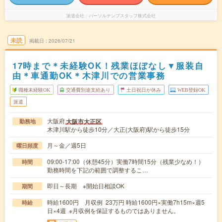
派遣会社
パーソルテンプスタッフ株式会社
未読
掲載日
2026/07/21
17時まで＊未経験OK！残業ほぼなし▼服装自
由＊車通勤OK＊木津川での営業事務
職種未経験OK
交通費別途支給あり
土日祝日が休み
WEB登録OK
派遣
大阪府
大阪市大正区
勤務地
木津川駅から徒歩10分／大正(大阪府)駅から徒歩15分
月～金／週5日
曜日頻度
09:00-17:00（休憩45分）実働7時間15分（残業少なめ！）
時間
勤務時間を下記の範囲で調整するこ…
即日～長期 ※開始日相談OK
期間
時給1600円 月収例 23万円 時給1600円×実働7h15m×週5
時給
日×4週 ※月収例を保証するものではありません。