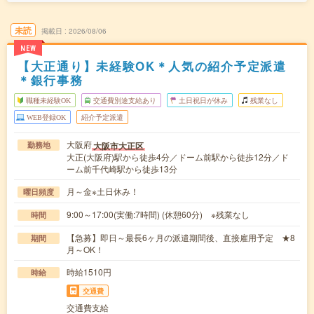
未読
掲載日
2026/08/06
NEW
【大正通り】未経験OK＊人気の紹介予定派遣
＊銀行事務
職種未経験OK
交通費別途支給あり
土日祝日が休み
残業なし
WEB登録OK
紹介予定派遣
大阪府
大阪市大正区
勤務地
大正(大阪府)駅から徒歩4分／ドーム前駅から徒歩12分／ド
ーム前千代崎駅から徒歩13分
月～金※土日休み！
曜日頻度
9:00～17:00(実働:7時間) (休憩60分) ※残業なし
時間
【急募】即日～最長6ヶ月の派遣期間後、直接雇用予定 ★8
期間
月～OK！
時給1510円
時給
交通費
交通費支給