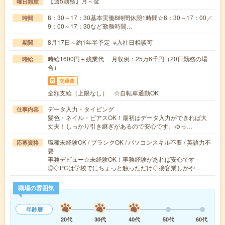
【週5勤務】月～金
曜日頻度
8：30～17：30基本実働8時間休憩1時間☆8：30～17：00／
時間
9：00～17：30など勤務時間…
8月17日～約1年半予定 ※入社日相談可
期間
時給1600円＋残業代 月収例：25万6千円（20日勤務の場
時給
合）
交通費
全額支給（上限なし） ☆自転車通勤OK
データ入力・タイピング
仕事内容
髪色・ネイル・ピアスOK！最初はデータ入力ができれば大
丈夫！しっかり引き継ぎがあるので安心です。ゆっ…
職種未経験OK / ブランクOK / パソコンスキル不要 / 英語力不
応募資格
要
事務デビュー☆未経験OK！事務経験があれば安心です
◎◇PCは学校でにちょっと触っただけ◇接客業しかや…
職場の雰囲気
年齢層
20代
30代
40代
50代
60代