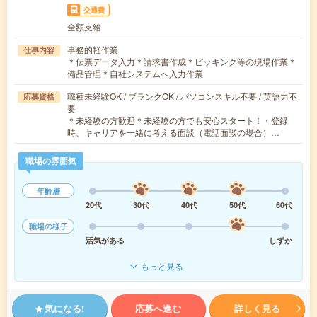
交通費
全額支給
事務的軽作業
仕事内容
＊伝票データ入力＊請求書作成＊ピッキング等の現場作業＊
備品管理＊自社システムへ入力作業
職種未経験OK / ブランクOK / パソコンスキル不要 / 英語力不
応募資格
要
＊未経験の方歓迎＊未経験の方でも安心スタート！・登録
時、キャリアを一緒に考える面談（電話面談の場合）…
職場の雰囲気
年齢層
20代
30代
40代
50代
60代
職場の様子
活気がある
しずか
もっと見る
気になる!
応募へ進む
詳しく見る