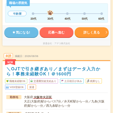
職場の雰囲気
年齢層
20代
30代
40代
50代
60代
気になる!
応募へ進む
詳しく見る
派遣会社
アデコ株式会社
未読
掲載日
2026/08/06
NEW
＼OJTで引き継ぎあり／まずはデータ入力か
ら！事務未経験OK！＠1600円
職種未経験OK
交通費別途支給あり
土日祝日が休み
残業なし
WEB登録OK
派遣
大阪府
大阪市大正区
勤務地
大正(大阪府)駅からバス7分／弁天町駅から---分／九条(大阪
府)駅から---分／西九条駅から---分