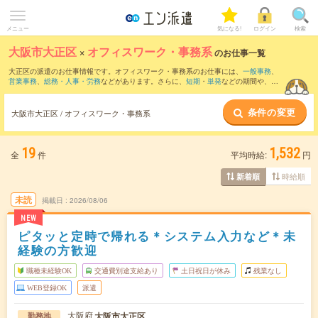
メニュー
気になる!
ログイン
検索
大阪市大正区
×
オフィスワーク・事務系
のお仕事一覧
大正区の派遣のお仕事情報です。オフィスワーク・事務系のお仕事には、
一般事務
、
営業事務
、
総務・人事・労務
などがあります。さらに、
短期
・
単発
などの期間や、
職
種未経験OK
などのこだわり条件で絞り込んでいただけます。
条件の変更
大阪市大正区 / オフィスワーク・事務系
19
1,532
全
件
平均時給:
円
時給順
新着順
未読
掲載日
2026/08/06
NEW
ピタッと定時で帰れる＊システム入力など＊未
経験の方歓迎
職種未経験OK
交通費別途支給あり
土日祝日が休み
残業なし
WEB登録OK
派遣
大阪府
大阪市大正区
勤務地