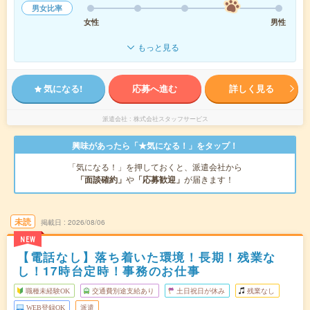
男女比率
女性
男性
もっと見る
気になる!
応募へ進む
詳しく見る
派遣会社
株式会社スタッフサービス
興味があったら「★気になる！」をタップ！
「気になる！」を押しておくと、派遣会社から
「面談確約」
や
「応募歓迎」
が届きます！
未読
掲載日
2026/08/06
NEW
【電話なし】落ち着いた環境！長期！残業な
し！17時台定時！事務のお仕事
職種未経験OK
交通費別途支給あり
土日祝日が休み
残業なし
WEB登録OK
派遣