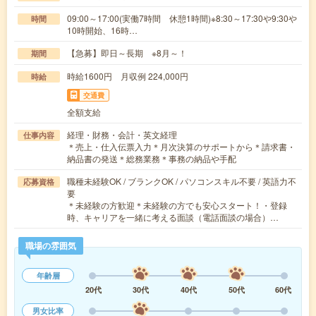
09:00～17:00(実働7時間 休憩1時間)※8:30～17:30や9:30や
時間
10時開始、16時…
【急募】即日～長期 ※8月～！
期間
時給1600円 月収例 224,000円
時給
交通費
全額支給
経理・財務・会計・英文経理
仕事内容
＊売上・仕入伝票入力＊月次決算のサポートから＊請求書・
納品書の発送＊総務業務＊事務の納品や手配
職種未経験OK / ブランクOK / パソコンスキル不要 / 英語力不
応募資格
要
＊未経験の方歓迎＊未経験の方でも安心スタート！・登録
時、キャリアを一緒に考える面談（電話面談の場合）…
職場の雰囲気
年齢層
20代
30代
40代
50代
60代
男女比率