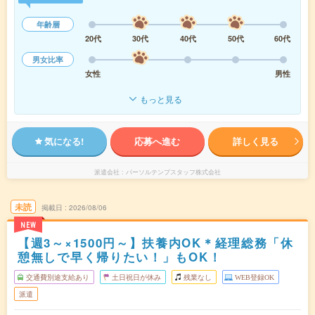
年齢層
20代
30代
40代
50代
60代
男女比率
女性
男性
もっと見る
気になる!
応募へ進む
詳しく見る
派遣会社
パーソルテンプスタッフ株式会社
未読
掲載日
2026/08/06
NEW
【週3～×1500円～】扶養内OK＊経理総務「休
憩無しで早く帰りたい！」もOK！
交通費別途支給あり
土日祝日が休み
残業なし
WEB登録OK
派遣