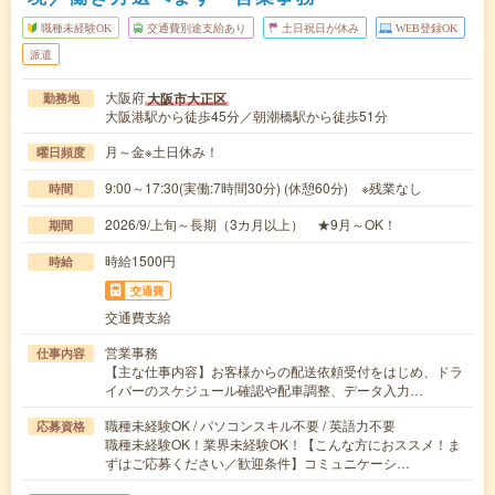
職種未経験OK
交通費別途支給あり
土日祝日が休み
WEB登録OK
派遣
大阪府
大阪市大正区
勤務地
大阪港駅から徒歩45分／朝潮橋駅から徒歩51分
月～金※土日休み！
曜日頻度
9:00～17:30(実働:7時間30分) (休憩60分) ※残業なし
時間
2026/9/上旬～長期（3カ月以上） ★9月～OK！
期間
時給1500円
時給
交通費
交通費支給
営業事務
仕事内容
【主な仕事内容】お客様からの配送依頼受付をはじめ、ドラ
イバーのスケジュール確認や配車調整、データ入力…
職種未経験OK / パソコンスキル不要 / 英語力不要
応募資格
職種未経験OK！業界未経験OK！【こんな方におススメ！ま
ずはご応募ください／歓迎条件】コミュニケーシ…