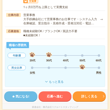
交通費
1ヶ月3万円を上限として実費支給
営業事務
仕事内容
大手鉄鋼会社にて営業事務のお仕事です・システム入力 →
在庫確認、受注指示・見積作成・受発注対応・電話…
職種未経験OK / ブランクOK / 英語力不要
応募資格
■未経験OK！
職場の雰囲気
年齢層
20代
30代
40代
50代
60代
男女比率
女性
男性
もっと見る
気になる!
応募へ進む
詳しく見る
派遣会社
株式会社リクルートスタッフィング