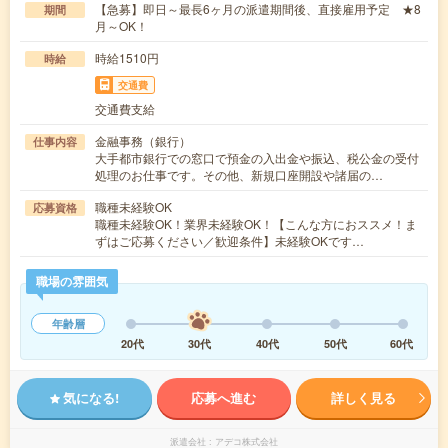
【急募】即日～最長6ヶ月の派遣期間後、直接雇用予定 ★8
期間
月～OK！
時給1510円
時給
交通費
交通費支給
金融事務（銀行）
仕事内容
大手都市銀行での窓口で預金の入出金や振込、税公金の受付
処理のお仕事です。その他、新規口座開設や諸届の…
職種未経験OK
応募資格
職種未経験OK！業界未経験OK！【こんな方におススメ！ま
ずはご応募ください／歓迎条件】未経験OKです…
職場の雰囲気
年齢層
20代
30代
40代
50代
60代
気になる!
応募へ進む
詳しく見る
派遣会社
アデコ株式会社