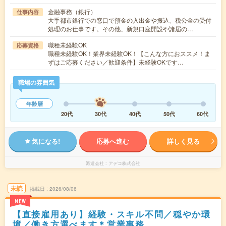
金融事務（銀行）
仕事内容
大手都市銀行での窓口で預金の入出金や振込、税公金の受付
処理のお仕事です。その他、新規口座開設や諸届の…
職種未経験OK
応募資格
職種未経験OK！業界未経験OK！【こんな方におススメ！ま
ずはご応募ください／歓迎条件】未経験OKです…
職場の雰囲気
年齢層
20代
30代
40代
50代
60代
気になる!
応募へ進む
詳しく見る
派遣会社
アデコ株式会社
未読
掲載日
2026/08/06
NEW
【直接雇用あり】経験・スキル不問／穏やか環
境／働き方選べます＊営業事務