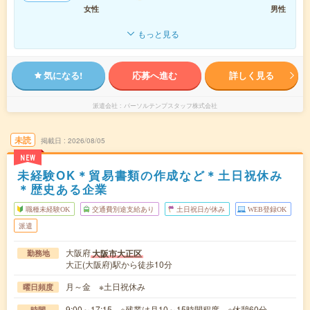
女性
男性
もっと見る
気になる!
応募へ進む
詳しく見る
派遣会社
パーソルテンプスタッフ株式会社
未読
掲載日
2026/08/05
NEW
未経験OK＊貿易書類の作成など＊土日祝休み
＊歴史ある企業
職種未経験OK
交通費別途支給あり
土日祝日が休み
WEB登録OK
派遣
大阪府
大阪市大正区
勤務地
大正(大阪府)駅から徒歩10分
月～金 ※土日祝休み
曜日頻度
9:00～17:15 ※残業は月10～15時間程度。※休憩60分。
時間