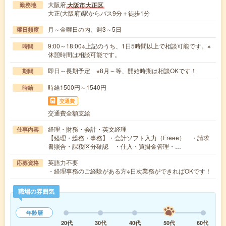
大阪府
大阪市大正区
勤務地
大正(大阪府)駅からバス9分＋徒歩1分
月～金曜日の内、週3～5日
曜日頻度
9:00～18:00※上記のうち、1日5時間以上で相談可能です。※
時間
休憩時間は相談可能です。
即日～長期予定 ※8月～等、開始時期は相談OKです！
期間
時給1500円～1540円
時給
交通費
交通費全額支給
経理・財務・会計・英文経理
仕事内容
【経理・総務・事務】・会計ソフト入力（Freee） ・請求
書照合・課税区分確認 ・仕入・買掛金管理・…
英語力不要
応募資格
・経理事務のご経験がある方※日次業務ができればOKです！
職場の雰囲気
年齢層
20代
30代
40代
50代
60代