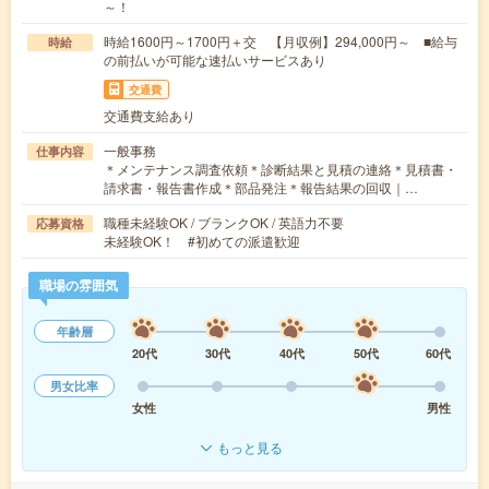
～！
時給1600円～1700円＋交 【月収例】294,000円～ ■給与
時給
の前払いが可能な速払いサービスあり
交通費
交通費支給あり
一般事務
仕事内容
＊メンテナンス調査依頼＊診断結果と見積の連絡＊見積書・
請求書・報告書作成＊部品発注＊報告結果の回収｜…
職種未経験OK / ブランクOK / 英語力不要
応募資格
未経験OK！ #初めての派遣歓迎
職場の雰囲気
年齢層
20代
30代
40代
50代
60代
男女比率
女性
男性
もっと見る