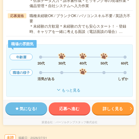
＊伝票データ入力＊請求書作成＊ピッキング等の現場作業＊
備品管理＊自社システムへ入力作業
職種未経験OK / ブランクOK / パソコンスキル不要 / 英語力不
応募資格
要
＊未経験の方歓迎＊未経験の方でも安心スタート！・登録
時、キャリアを一緒に考える面談（電話面談の場合）…
職場の雰囲気
年齢層
20代
30代
40代
50代
60代
職場の様子
活気がある
しずか
もっと見る
気になる!
応募へ進む
詳しく見る
派遣会社
パーソルテンプスタッフ株式会社
未読
掲載日
2026/07/01