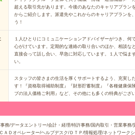
超える取引先があります。今後のあなたのキャリアプラン
からご紹介します。派遣先やこれからのキャリアプランを
う！
１人ひとりにコミュニケーションアドバイザーがつき、何
に
心がけています。定期的な連絡の取り合いのほか、相談な
直接会って話し合い、早急に対応しています。１人で悩ま
い。
スタッフの皆さまの生活を厚くサポートするよう、充実し
す！『資格取得補助制度』『財形貯蓄制度』『各種健康保
ブの法人価格ご利用』など、その他にも多くの特典がござ
事務/データエントリー/会計・経理/特許事務/国内取引・営業事務/
ＡＤオペレーター/ヘルプデスク/ＤＴＰ/情報処理/ネットワーク