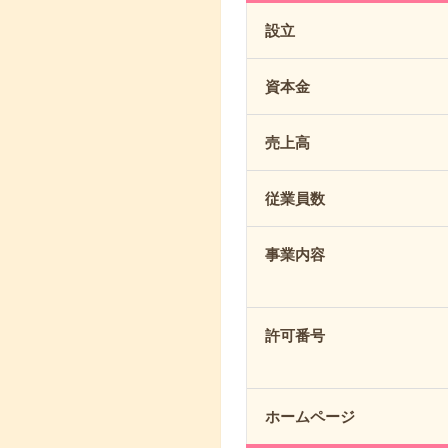
設立
資本金
売上高
従業員数
事業内容
許可番号
ホームページ