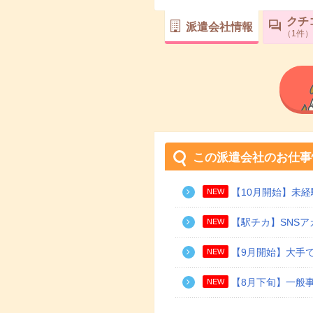
クチ
派遣会社情報
1
件
この派遣会社のお仕事
【10月開始】未
NEW
【駅チカ】SNS
NEW
【9月開始】大手で
NEW
【8月下旬】一般
NEW