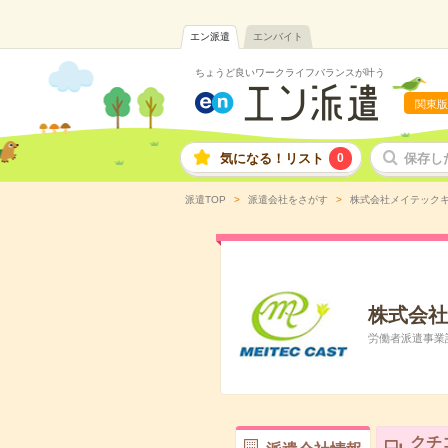
エン派遣
エンバイト
ちょうど良いワークライフバランスが叶う
関東版
気になる！リスト
0
保存し
派遣TOP
派遣会社をさがす
株式会社メイテック
株式会社
労働者派遣事業許可
クチ