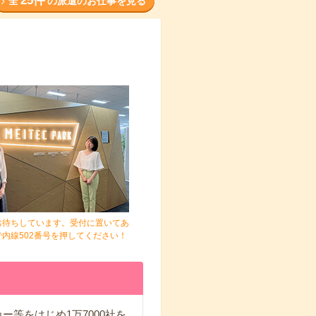
25件
全
の派遣のお仕事を見る
お待ちしています。受付に置いてあ
内線502番号を押してください！
等をはじめ1万7000社を