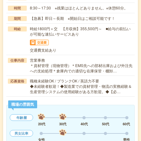
8:30～17:30 ※残業はほとんどありません。※休憩60分。
時間
【急募】即日～長期 ※開始日はご相談可能です！
期間
時給1800円＋交 【月収例】355,500円～ ■給与の前払い
時給
が可能な速払いサービスあり
交通費
交通費支給あり
営業事務
仕事内容
＊資材管理（現物管理）＊EMS先への部材出庫および外注先
への支給処理＊倉庫内での適切な在庫保管・棚卸…
職種未経験OK / ブランクOK / 英語力不要
応募資格
◆未経験者歓迎！◆製造業での資材管理・物流の実務経験＆
生産管理システムの使用経験がある方歓迎。◆【必…
職場の雰囲気
年齢層
20代
30代
40代
50代
60代
男女比率
女性
男性