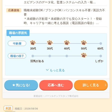
エビデンスのデータ化、監査システムへの入力・報…
職種未経験OK / ブランクOK / パソコンスキル不要 / 英語力不
応募資格
要
＊未経験の方歓迎＊未経験の方でも安心スタート！・登録
時、キャリアを一緒に考える面談（電話面談の場合）…
職場の雰囲気
年齢層
20代
30代
40代
50代
60代
職場の様子
活気がある
しずか
もっと見る
気になる!
応募へ進む
詳しく見る
派遣会社
パーソルテンプスタッフ株式会社
未読
掲載日
2026/08/06