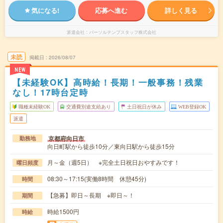
気になる!
応募へ進む
詳しく見る
派遣会社
パーソルテンプスタッフ株式会社
未読
掲載日
2026/08/07
NEW
【未経験OK】高時給！長期！一般事務！残業
なし！17時台定時
職種未経験OK
交通費別途支給あり
土日祝日が休み
WEB登録OK
派遣
京都府向日市
勤務地
向日町駅から徒歩10分／東向日駅から徒歩15分
月～金（週5日） ※完全土日祝日おやすみです！
曜日頻度
08:30～17:15(実働8時間 休憩45分)
時間
【急募】即日～長期 ※即日～！
期間
時給1500円
時給