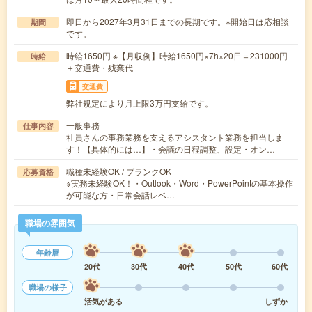
即日から2027年3月31日までの長期です。※開始日は応相談
期間
です。
時給1650円 ※【月収例】時給1650円×7h×20日＝231000円
時給
＋交通費・残業代
交通費
弊社規定により月上限3万円支給です。
一般事務
仕事内容
社員さんの事務業務を支えるアシスタント業務を担当しま
す！【具体的には…】・会議の日程調整、設定・オン…
職種未経験OK / ブランクOK
応募資格
※実務未経験OK！・Outlook・Word・PowerPointの基本操作
が可能な方・日常会話レベ…
職場の雰囲気
年齢層
20代
30代
40代
50代
60代
職場の様子
活気がある
しずか