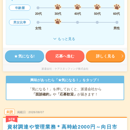
年齢層
20代
30代
40代
50代
60代
男女比率
女性
男性
もっと見る
気になる!
応募へ進む
詳しく見る
派遣会社
ケアスタッフィング株式会社
興味があったら「★気になる！」をタップ！
「気になる！」を押しておくと、派遣会社から
「面談確約」
や
「応募歓迎」
が届きます！
未読
掲載日
2026/08/07
NEW
資材調達や管理業務＊高時給2000円～向日市