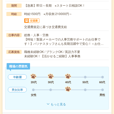
【急募】即日～長期 ※スタート日相談OK！
期間
時給1500円 ※月収例 210000円～
時給
交通費
交通費規定に基づき交通費支給
総務・人事・労務
仕事内容
【時短！製薬メーカーでの人事労務サポートのお仕事で
す！】パソナスタッフさんも長期活躍中で安心！＜お仕…
職種未経験OK / ブランクOK / 英語力不要
応募資格
未経験OK！【活かせるご経験】人事事務
職場の雰囲気
年齢層
20代
30代
40代
50代
60代
男女比率
女性
男性
もっと見る