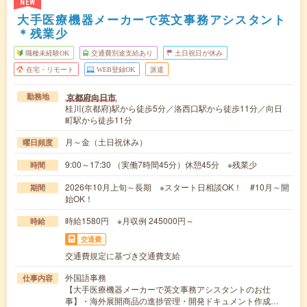
NEW
大手医療機器メーカーで英文事務アシスタント
＊残業少
職種未経験OK
交通費別途支給あり
土日祝日が休み
在宅・リモート
WEB登録OK
派遣
京都府向日市
勤務地
桂川(京都府)駅から徒歩5分／洛西口駅から徒歩11分／向日
町駅から徒歩11分
月～金（土日祝休み）
曜日頻度
9:00～17:30 （実働7時間45分）休憩45分 ※残業少
時間
2026年10月上旬～長期 ※スタート日相談OK！ #10月～開
期間
始OK！
時給1580円 ※月収例 245000円～
時給
交通費
交通費規定に基づき交通費支給
外国語事務
仕事内容
【大手医療機器メーカーで英文事務アシスタントのお仕
事】・海外展開商品の進捗管理・開発ドキュメント作成…