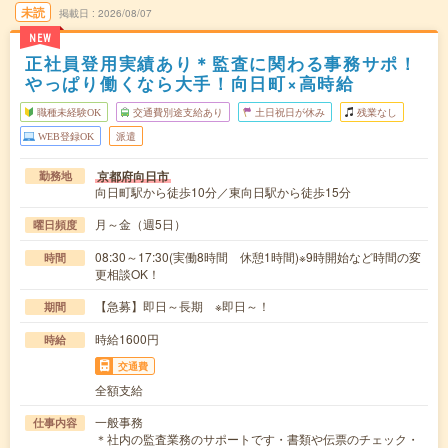
未読
掲載日
2026/08/07
NEW
正社員登用実績あり＊監査に関わる事務サポ！
やっぱり働くなら大手！向日町×高時給
職種未経験OK
交通費別途支給あり
土日祝日が休み
残業なし
WEB登録OK
派遣
京都府向日市
勤務地
向日町駅から徒歩10分／東向日駅から徒歩15分
月～金（週5日）
曜日頻度
08:30～17:30(実働8時間 休憩1時間)※9時開始など時間の変
時間
更相談OK！
【急募】即日～長期 ※即日～！
期間
時給1600円
時給
交通費
全額支給
一般事務
仕事内容
＊社内の監査業務のサポートです・書類や伝票のチェック・