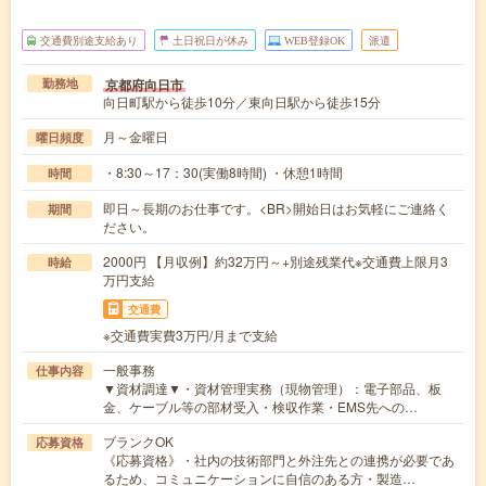
交通費別途支給あり
土日祝日が休み
WEB登録OK
派遣
京都府向日市
勤務地
向日町駅から徒歩10分／東向日駅から徒歩15分
月～金曜日
曜日頻度
・8:30～17：30(実働8時間) ・休憩1時間
時間
即日～長期のお仕事です。<BR>開始日はお気軽にご連絡く
期間
ださい。
2000円 【月収例】約32万円～+別途残業代※交通費上限月3
時給
万円支給
交通費
※交通費実費3万円/月まで支給
一般事務
仕事内容
▼資材調達▼・資材管理実務（現物管理）：電子部品、板
金、ケーブル等の部材受入・検収作業・EMS先への…
ブランクOK
応募資格
《応募資格》・社内の技術部門と外注先との連携が必要であ
るため、コミュニケーションに自信のある方・製造…