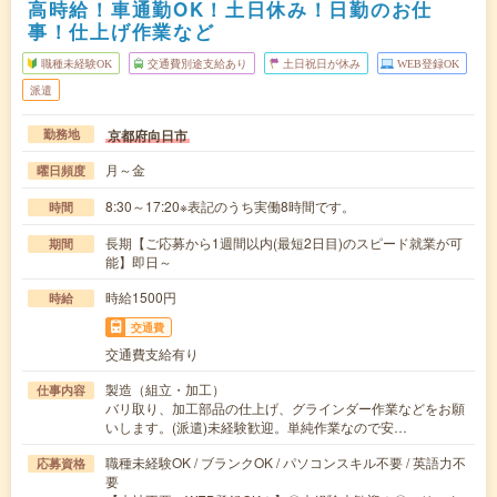
高時給！車通勤OK！土日休み！日勤のお仕
事！仕上げ作業など
職種未経験OK
交通費別途支給あり
土日祝日が休み
WEB登録OK
派遣
京都府向日市
勤務地
月～金
曜日頻度
8:30～17:20※表記のうち実働8時間です。
時間
長期【ご応募から1週間以内(最短2日目)のスピード就業が可
期間
能】即日～
時給1500円
時給
交通費
交通費支給有り
製造（組立・加工）
仕事内容
バリ取り、加工部品の仕上げ、グラインダー作業などをお願
いします。(派遣)未経験歓迎。単純作業なので安…
職種未経験OK / ブランクOK / パソコンスキル不要 / 英語力不
応募資格
要