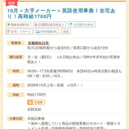
NEW
10月＜大手メーカー＞英語使用事務！在宅あ
り！高時給1700円
職種未経験OK
交通費別途支給あり
土日祝日が休み
在宅・リモート
WEB登録OK
派遣
京都府向日市
勤務地
桂川(京都府)駅から徒歩5分／洛西口駅から徒歩10分
月～金（週5日） ※土日祝お休み／GWや年末年始の長期休
曜日頻度
暇あり！
09:00～17:30(実働7時間45分 休憩45分)※時差出勤の相談も
時間
OK！例：8:00～16:3…
2026年10月上旬～長期 ※10月～！
期間
時給1700円
時給
交通費
全額支給
外国語事務
仕事内容
＊海外へ展開していく商品の開発業務のサポート・開発ドキ
ュメント作成・印刷物内容確認・進捗状況の管理・…