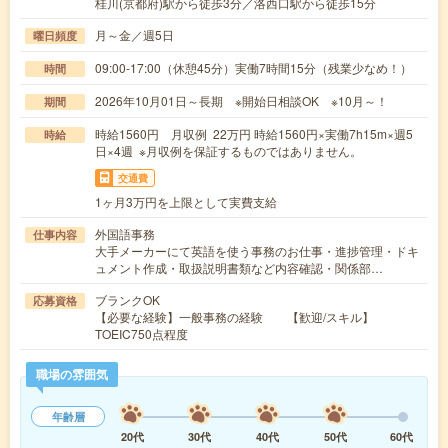
桂川(京都府)駅から徒歩3分／洛西口駅から徒歩15分
月～金／週5日
曜日頻度
09:00-17:00（休憩45分）実働7時間15分（残業少なめ！）
時間
2026年10月01日～長期 ※開始日相談OK ※10月～！
期間
時給1560円 月収例 22万円 時給1560円×実働7h15m×週5
時給
日×4週 ※月収例を保証するものではありません。
交通費
1ヶ月3万円を上限として実費支給
外国語事務
仕事内容
大手メーカーにて英語を使う事務のお仕事・進捗管理・ドキ
ュメント作成・取扱説明書類など内容確認・関係部…
ブランクOK
応募資格
【必要な経験】一般事務の経験 【歓迎/スキル】
TOEIC750点程度
職場の雰囲気
年齢層
20代
30代
40代
50代
60代