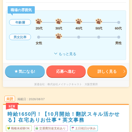
職場の雰囲気
年齢層
20代
30代
40代
50代
60代
男女比率
女性
男性
もっと見る
気になる!
応募へ進む
詳しく見る
派遣会社
株式会社メイテックキャスト 大阪営業所
未読
掲載日
2026/08/07
NEW
時給1650円！【10月開始！翻訳スキル活かせ
る】在宅ありお仕事＊英文事務
職種未経験OK
交通費別途支給あり
土日祝日が休み