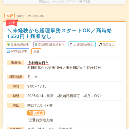
派遣会社
パーソルテンプスタッフ株式会社
未読
掲載日
2026/08/05
NEW
＼未経験から経理事務スタートOK／高時給
1550円！残業なし
職種未経験OK
交通費別途支給あり
土日祝日が休み
残業なし
WEB登録OK
派遣
京都府向日市
勤務地
向日町駅から徒歩10分／東向日駅から徒歩12分
月～金
曜日頻度
9:00～17:15
時間
2026/9/14～長期 ※開始日相談可 ※9月～OK！
期間
時給1550円＋交
時給
交通費
*交通費別途支給
経理・財務・会計・英文経理