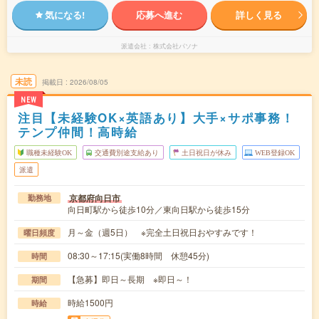
気になる!
応募へ進む
詳しく見る
派遣会社
株式会社パソナ
未読
掲載日
2026/08/05
NEW
注目【未経験OK×英語あり】大手×サポ事務！
テンプ仲間！高時給
職種未経験OK
交通費別途支給あり
土日祝日が休み
WEB登録OK
派遣
京都府向日市
勤務地
向日町駅から徒歩10分／東向日駅から徒歩15分
月～金（週5日） ※完全土日祝日おやすみです！
曜日頻度
08:30～17:15(実働8時間 休憩45分)
時間
【急募】即日～長期 ※即日～！
期間
時給1500円
時給