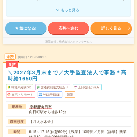
もっと見る
気になる!
応募へ進む
詳しく見る
派遣会社
株式会社スタッフサービス
未読
掲載日
2026/08/06
NEW
＼2027年3月末まで／大手監査法人で事務＊高
時給1650円
職種未経験OK
交通費別途支給あり
土日祝日が休み
在宅・リモート
WEB登録OK
派遣
京都府向日市
勤務地
向日町駅から徒歩12分
【月火水木金】
曜日頻度
9:15～17:15(休憩60分)【残業】10時間／月間【詳細】残業
時間
は月10～最大20時間程です。