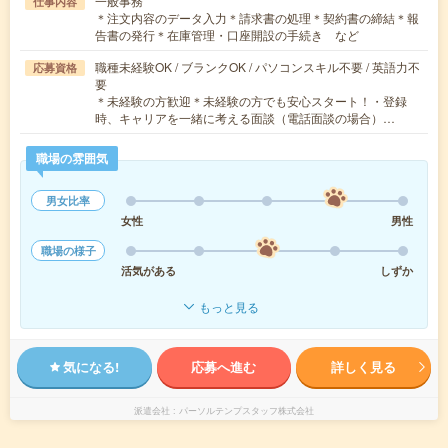
一般事務
仕事内容
＊注文内容のデータ入力＊請求書の処理＊契約書の締結＊報
告書の発行＊在庫管理・口座開設の手続き など
職種未経験OK / ブランクOK / パソコンスキル不要 / 英語力不
応募資格
要
＊未経験の方歓迎＊未経験の方でも安心スタート！・登録
時、キャリアを一緒に考える面談（電話面談の場合）…
職場の雰囲気
男女比率
女性
男性
職場の様子
活気がある
しずか
もっと見る
気になる!
応募へ進む
詳しく見る
派遣会社
パーソルテンプスタッフ株式会社