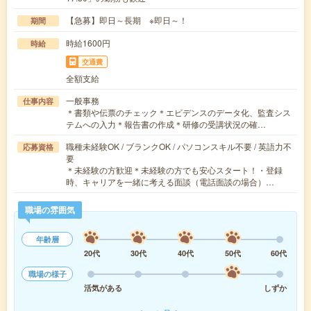
【急募】即日～長期 ※即日～！
期間
時給1600円
時給
交通費
全額支給
一般事務
仕事内容
＊書類や伝票のチェック＊エビデンスのデータ化、監査シス
テムへの入力＊報告書の作成＊研修の受講状況の確…
職種未経験OK / ブランクOK / パソコンスキル不要 / 英語力不
応募資格
要
＊未経験の方歓迎＊未経験の方でも安心スタート！・登録
時、キャリアを一緒に考える面談（電話面談の場合）…
職場の雰囲気
年齢層
20代
30代
40代
50代
60代
職場の様子
活気がある
しずか