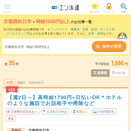
メニュー
気になる!
ログイン
検索
京都府向日市
×
時給1500円以上
のお仕事一覧
向日市の派遣のお仕事情報です。
オフィスワーク・事務系
、
営業・販売・サービス系
、
クリエイティブ系
などのお仕事を取り揃えています。さらに、
短期
・
単発
などの期
間や、
職種未経験OK
などのこだわり条件で絞り込んでいただけます。
条件の変更
京都府向日市 / 時給1500円以上
35
1,666
全
件
平均時給:
円
時給順
新着順
未読
掲載日
2026/08/07
NEW
【週2日～】高時給1700円×日払いOK＊ホテル
のような施設でお話相手や掃除など
交通費別途支給あり
土日祝日が休み
残業なし
WEB登録OK
派遣
京都府向日市
勤務地