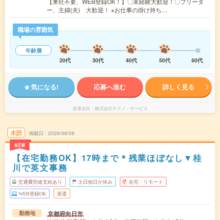
【来社不要、WEB登録OK！】〇未経験大歓迎！〇フリータ
ー、主婦(夫) 大歓迎！ ※お仕事の掛け持ち…
職場の雰囲気
年齢層
20代
30代
40代
50代
60代
気になる!
応募へ進む
詳しく見る
派遣会社
株式会社テクノ・サービス
未読
掲載日
2026/08/06
NEW
【在宅勤務OK】17時まで＊残業ほぼなし▼桂
川で英文事務
交通費別途支給あり
土日祝日が休み
在宅・リモート
WEB登録OK
派遣
京都府向日市
勤務地