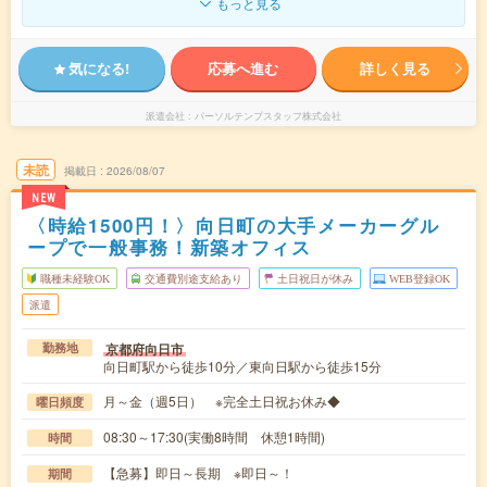
もっと見る
気になる!
応募へ進む
詳しく見る
派遣会社
パーソルテンプスタッフ株式会社
未読
掲載日
2026/08/07
NEW
〈時給1500円！〉向日町の大手メーカーグル
ープで一般事務！新築オフィス
職種未経験OK
交通費別途支給あり
土日祝日が休み
WEB登録OK
派遣
京都府向日市
勤務地
向日町駅から徒歩10分／東向日駅から徒歩15分
月～金（週5日） ※完全土日祝お休み◆
曜日頻度
08:30～17:30(実働8時間 休憩1時間)
時間
【急募】即日～長期 ※即日～！
期間