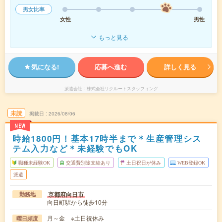
男女比率
女性
男性
もっと見る
気になる!
応募へ進む
詳しく見る
派遣会社
株式会社リクルートスタッフィング
未読
掲載日
2026/08/06
NEW
時給1800円！基本17時半まで＊生産管理シス
テム入力など＊未経験でもOK
職種未経験OK
交通費別途支給あり
土日祝日が休み
WEB登録OK
派遣
京都府向日市
勤務地
向日町駅から徒歩10分
月～金 ※土日祝休み
曜日頻度