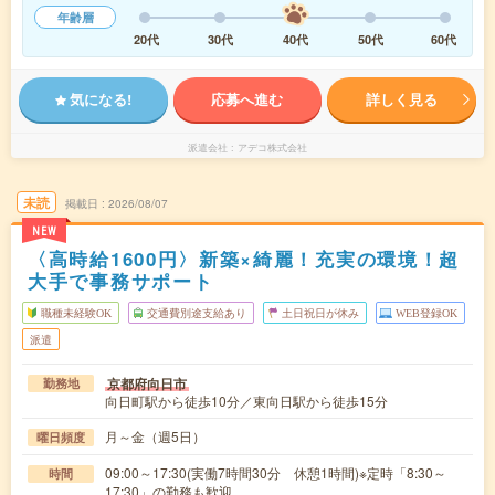
年齢層
20代
30代
40代
50代
60代
気になる!
応募へ進む
詳しく見る
派遣会社
アデコ株式会社
未読
掲載日
2026/08/07
NEW
〈高時給1600円〉新築×綺麗！充実の環境！超
大手で事務サポート
職種未経験OK
交通費別途支給あり
土日祝日が休み
WEB登録OK
派遣
京都府向日市
勤務地
向日町駅から徒歩10分／東向日駅から徒歩15分
月～金（週5日）
曜日頻度
09:00～17:30(実働7時間30分 休憩1時間)※定時「8:30～
時間
17:30」の勤務も歓迎