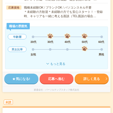
職種未経験OK / ブランクOK / パソコンスキル不要
応募資格
＊未経験の方歓迎＊未経験の方でも安心スタート！・登録
時、キャリアを一緒に考える面談（TEL面談の場合…
職場の雰囲気
年齢層
20代
30代
40代
50代
60代
男女比率
女性
男性
もっと見る
気になる!
応募へ進む
詳しく見る
派遣会社
パーソルテンプスタッフ株式会社
未読