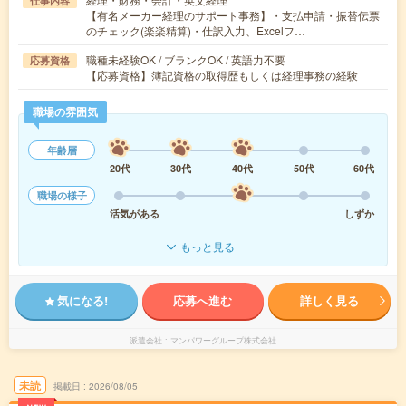
仕事内容
【有名メーカー経理のサポート事務】・支払申請・振替伝票
のチェック(楽楽精算)・仕訳入力、Excelフ…
職種未経験OK / ブランクOK / 英語力不要
応募資格
【応募資格】簿記資格の取得歴もしくは経理事務の経験
職場の雰囲気
年齢層
20代
30代
40代
50代
60代
職場の様子
活気がある
しずか
もっと見る
気になる!
応募へ進む
詳しく見る
派遣会社
マンパワーグループ株式会社
未読
掲載日
2026/08/05