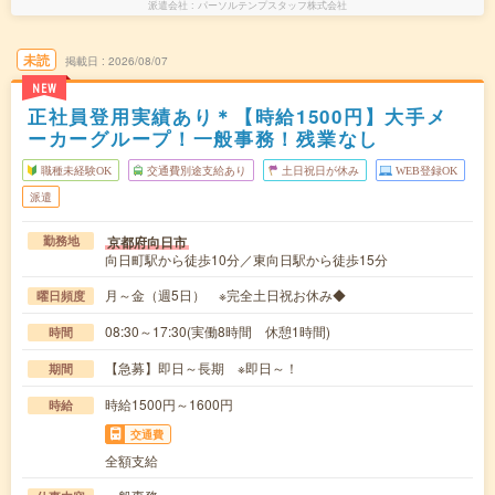
派遣会社
パーソルテンプスタッフ株式会社
未読
掲載日
2026/08/07
NEW
正社員登用実績あり＊【時給1500円】大手メ
ーカーグループ！一般事務！残業なし
職種未経験OK
交通費別途支給あり
土日祝日が休み
WEB登録OK
派遣
京都府向日市
勤務地
向日町駅から徒歩10分／東向日駅から徒歩15分
月～金（週5日） ※完全土日祝お休み◆
曜日頻度
08:30～17:30(実働8時間 休憩1時間)
時間
【急募】即日～長期 ※即日～！
期間
時給1500円～1600円
時給
交通費
全額支給