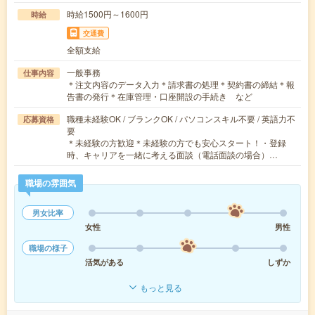
時給1500円～1600円
時給
交通費
全額支給
一般事務
仕事内容
＊注文内容のデータ入力＊請求書の処理＊契約書の締結＊報
告書の発行＊在庫管理・口座開設の手続き など
職種未経験OK / ブランクOK / パソコンスキル不要 / 英語力不
応募資格
要
＊未経験の方歓迎＊未経験の方でも安心スタート！・登録
時、キャリアを一緒に考える面談（電話面談の場合）…
職場の雰囲気
男女比率
女性
男性
職場の様子
活気がある
しずか
もっと見る