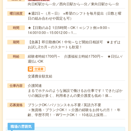
向日町駅から---分／西向日駅から---分／東向日駅から---分
★週2日～（月～日） ※希望のシフトを毎月提出（日数と曜
曜日頻度
日の組み合わせや固定も可）
★【日勤のみ】1日5時間～OK！≪シフト例≫9:00～
時間
14:0010:00～15:0012:00～1…
【急募】即日勤務OK！中旬～など開始日相談可 ★まずは
期間
お試し2カ月～のスタートも歓迎！
経験者時給1700円～ 介護福祉士時給1750円～ ★日払い/
時給
週払いOK
交通費
交通費全額支給
介護関連
仕事内容
まるでホテルのような施設で働けるお仕事です！できたばか
りの施設が多く、利用者さんの要介護度も低め！体…
ブランクOK / パソコンスキル不要 / 英語力不要
応募資格
＜無資格・ブランクOK！＞介護の経験をお持ちの方！・年
齢、学歴不問！・WワークOK！・10名以上採用…
職場の雰囲気