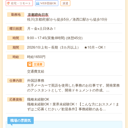
在宅・リモート
WEB登録OK
派遣
京都府向日市
勤務地
桂川(京都府)駅から徒歩5分／洛西口駅から徒歩10分
月～金※土日休み！
曜日頻度
9:00～17:45(実働:8時間) (休憩45分)
時間
2026/10/上旬～長期（3カ月以上） ★10月～OK！
期間
時給1650円
時給
交通費
交通費支給
外国語事務
仕事内容
大手メーカーで英語を使用した事務のお仕事です。開発業務
のアシスタントとして、開発ドキュメントの作成、…
職種未経験OK
応募資格
職種未経験OK！業界未経験OK！【こんな方におススメ！ま
ずはご応募ください／歓迎条件】事務経験のある…
職場の雰囲気