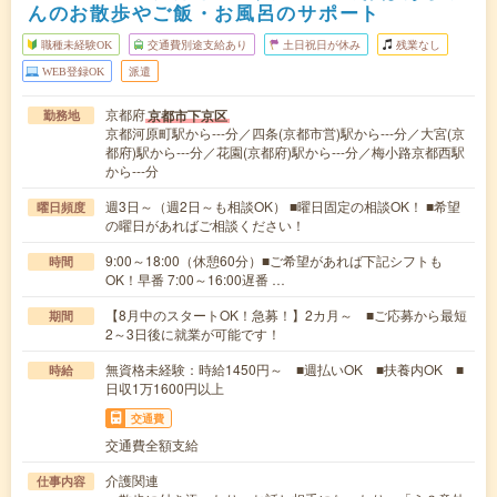
んのお散歩やご飯・お風呂のサポート
職種未経験OK
交通費別途支給あり
土日祝日が休み
残業なし
WEB登録OK
派遣
京都府
京都市下京区
勤務地
京都河原町駅から---分／四条(京都市営)駅から---分／大宮(京
都府)駅から---分／花園(京都府)駅から---分／梅小路京都西駅
から---分
週3日～（週2日～も相談OK） ■曜日固定の相談OK！ ■希望
曜日頻度
の曜日があればご相談ください！
9:00～18:00（休憩60分）■ご希望があれば下記シフトも
時間
OK！早番 7:00～16:00遅番 …
【8月中のスタートOK！急募！】2カ月～ ■ご応募から最短
期間
2～3日後に就業が可能です！
無資格未経験：時給1450円～ ■週払いOK ■扶養内OK ■
時給
日収1万1600円以上
交通費
交通費全額支給
介護関連
仕事内容