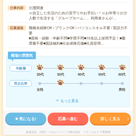
介護関連
仕事内容
≪自立した生活のための見守りやお手伝い！≫お年寄りが少
人数で生活する「グループホーム」。利用者さんが…
職種未経験OK / ブランクOK / パソコンスキル不要 / 英語力不
応募資格
要
■資格・経験・年齢不問■学歴不問■10名以上採用予定！■履
歴書不要■面談確約■社会保険完備■社員登用…
職場の雰囲気
年齢層
20代
30代
40代
50代
60代
男女比率
女性
男性
もっと見る
気になる!
応募へ進む
詳しく見る
派遣会社
日研トータルソーシング株式会社 メディカルケア事業部