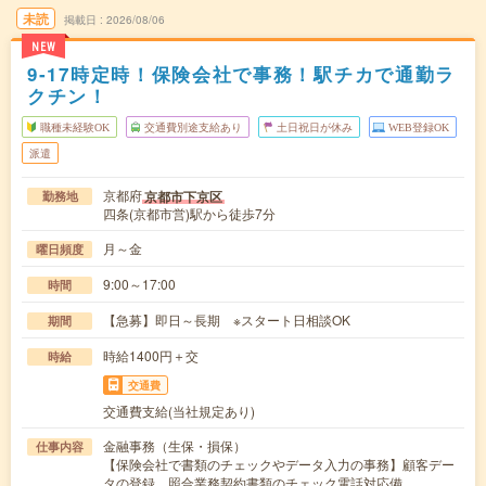
未読
掲載日
2026/08/06
NEW
9‐17時定時！保険会社で事務！駅チカで通勤ラ
クチン！
職種未経験OK
交通費別途支給あり
土日祝日が休み
WEB登録OK
派遣
京都府
京都市下京区
勤務地
四条(京都市営)駅から徒歩7分
月～金
曜日頻度
9:00～17:00
時間
【急募】即日～長期 ※スタート日相談OK
期間
時給1400円＋交
時給
交通費
交通費支給(当社規定あり)
金融事務（生保・損保）
仕事内容
【保険会社で書類のチェックやデータ入力の事務】顧客デー
タの登録、照合業務契約書類のチェック電話対応備…