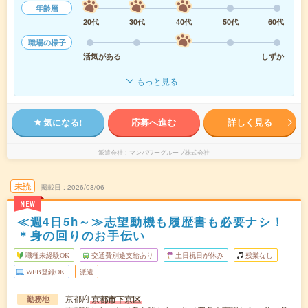
年齢層
20代
30代
40代
50代
60代
職場の様子
活気がある
しずか
もっと見る
気になる!
応募へ進む
詳しく見る
派遣会社
マンパワーグループ株式会社
未読
掲載日
2026/08/06
NEW
≪週4日5h～≫志望動機も履歴書も必要ナシ！
＊身の回りのお手伝い
職種未経験OK
交通費別途支給あり
土日祝日が休み
残業なし
WEB登録OK
派遣
京都府
京都市下京区
勤務地