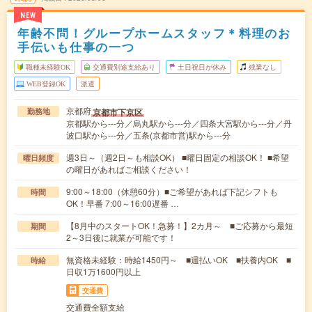
NEW
年齢不問！グループホームスタッフ＊料理のお
手伝いも仕事の一つ
職種未経験OK
交通費別途支給あり
土日祝日が休み
残業なし
WEB登録OK
派遣
京都府
京都市下京区
勤務地
京都駅から---分／烏丸駅から---分／四条大宮駅から---分／丹
波口駅から---分／五条(京都市営)駅から---分
週3日～（週2日～も相談OK） ■曜日固定の相談OK！ ■希望
曜日頻度
の曜日があればご相談ください！
9:00～18:00（休憩60分）■ご希望があれば下記シフトも
時間
OK！早番 7:00～16:00遅番 …
【8月中のスタートOK！急募！】2カ月～ ■ご応募から最短
期間
2～3日後に就業が可能です！
無資格未経験：時給1450円～ ■週払いOK ■扶養内OK ■
時給
日収1万1600円以上
交通費
交通費全額支給