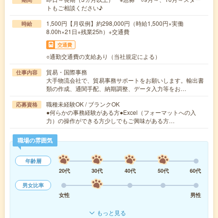
トもご相談ください♪
1,500円【月収例】約298,000円（時給1,500円×実働
時給
8.00h×21日+残業25h）+交通費
交通費
○通勤交通費の支給あり（当社規定による）
貿易・国際事務
仕事内容
大手物流会社で、貿易事務サポートをお願いします。輸出書
類の作成、通関手配、納期調整、データ入力等をお…
職種未経験OK / ブランクOK
応募資格
●何らかの事務経験がある方●Excel（フォーマットへの入
力）の操作ができる方少しでもご興味がある方…
職場の雰囲気
年齢層
20代
30代
40代
50代
60代
男女比率
女性
男性
もっと見る