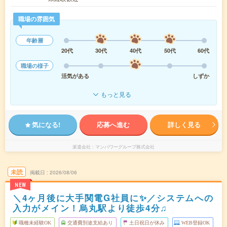
職場の雰囲気
年齢層
20代
30代
40代
50代
60代
職場の様子
活気がある
しずか
もっと見る
気になる!
応募へ進む
詳しく見る
派遣会社
マンパワーグループ株式会社
未読
掲載日
2026/08/06
NEW
＼4ヶ月後に大手関電G社員に✨／システムへの
入力がメイン！烏丸駅より徒歩4分♫
職種未経験OK
交通費別途支給あり
土日祝日が休み
WEB登録OK