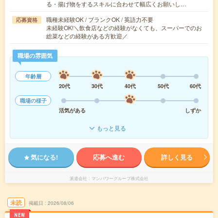
る・揚げ物をするスキルに合わせて幅広くお願いし…
職種未経験OK / ブランクOK / 英語力不要
応募資格
未経験OK!＼飲食店などの経験がなくても、スーパーでのお
総菜などの経験がある方歓迎／
職場の雰囲気
年齢層
20代
30代
40代
50代
60代
職場の様子
活気がある
しずか
もっと見る
気になる!
応募へ進む
詳しく見る
派遣会社
マンパワーグループ株式会社
未読
掲載日
2026/08/06
NEW