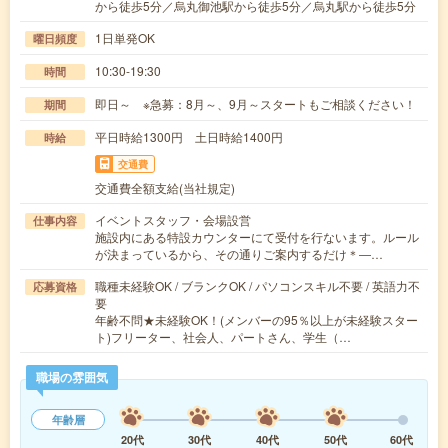
から徒歩5分／烏丸御池駅から徒歩5分／烏丸駅から徒歩5分
1日単発OK
曜日頻度
10:30-19:30
時間
即日～ ※急募：8月～、9月～スタートもご相談ください！
期間
平日時給1300円 土日時給1400円
時給
交通費
交通費全額支給(当社規定)
イベントスタッフ・会場設営
仕事内容
施設内にある特設カウンターにて受付を行ないます。ルール
が決まっているから、その通りご案内するだけ＊―…
職種未経験OK / ブランクOK / パソコンスキル不要 / 英語力不
応募資格
要
年齢不問★未経験OK！(メンバーの95％以上が未経験スター
ト)フリーター、社会人、パートさん、学生（…
職場の雰囲気
年齢層
20代
30代
40代
50代
60代