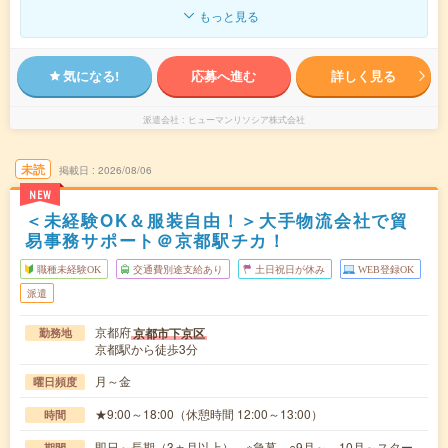
もっと見る
気になる!
応募へ進む
詳しく見る
派遣会社
ヒューマンリソシア株式会社
未読
掲載日
2026/08/06
NEW
＜未経験OK＆服装自由！＞大手物流会社で貿
易事務サポート＠京都駅チカ！
職種未経験OK
交通費別途支給あり
土日祝日が休み
WEB登録OK
派遣
京都府
京都市下京区
勤務地
京都駅から徒歩3分
月～金
曜日頻度
★9:00～18:00（休憩時間 12:00～13:00）
時間
即日～長期（3ヵ月以上） ※急募 ○9月～、10月～スター
期間