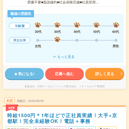
歴書不要■面談確約■社会保険完備■社員登用…
職場の雰囲気
年齢層
20代
30代
40代
50代
60代
男女比率
女性
男性
もっと見る
気になる!
応募へ進む
詳しく見る
派遣会社
日研トータルソーシング株式会社 メディカルケア事業部
未読
掲載日
2026/08/06
NEW
時給1500円＊1年ほどで正社員実績！大手×京
都駅！完全未経験OK！電話＋事務