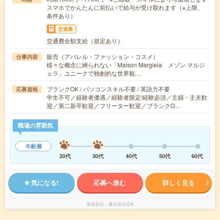
スマホでかんたんに前払いで給与が受け取れます（※上限、
条件あり）
交通費
交通費全額支給（規定あり）
販売（アパレル・ファッション・コスメ）
仕事内容
様々な概念に縛られない「Maison Margiela メゾン マルジ
ェラ」ユニークで独創的な世界観…
ブランクOK / パソコンスキル不要 / 英語力不要
応募資格
学生不可／経験者優遇／経験者限定/経験必須／主婦・主夫歓
迎／第二新卒歓迎／フリーター歓迎／ブランクO…
職場の雰囲気
年齢層
20代
30代
40代
50代
60代
気になる!
応募へ進む
詳しく見る
派遣会社
株式会社iDA