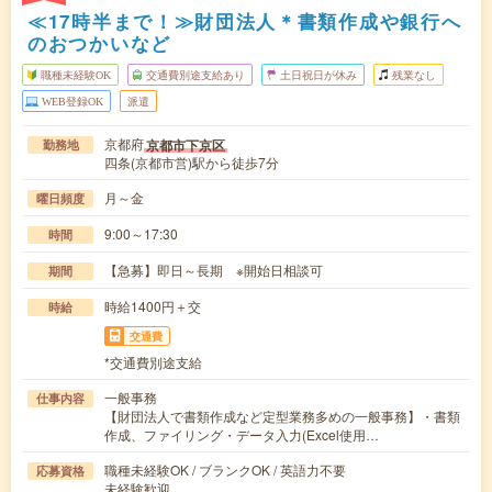
≪17時半まで！≫財団法人＊書類作成や銀行へ
のおつかいなど
職種未経験OK
交通費別途支給あり
土日祝日が休み
残業なし
WEB登録OK
派遣
京都府
京都市下京区
勤務地
四条(京都市営)駅から徒歩7分
月～金
曜日頻度
9:00～17:30
時間
【急募】即日～長期 ※開始日相談可
期間
時給1400円＋交
時給
交通費
*交通費別途支給
一般事務
仕事内容
【財団法人で書類作成など定型業務多めの一般事務】・書類
作成、ファイリング・データ入力(Excel使用…
職種未経験OK / ブランクOK / 英語力不要
応募資格
未経験歓迎