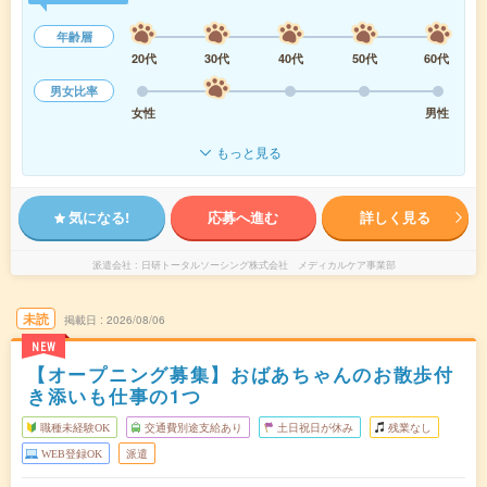
年齢層
20代
30代
40代
50代
60代
男女比率
女性
男性
もっと見る
気になる!
応募へ進む
詳しく見る
派遣会社
日研トータルソーシング株式会社 メディカルケア事業部
未読
掲載日
2026/08/06
NEW
【オープニング募集】おばあちゃんのお散歩付
き添いも仕事の1つ
職種未経験OK
交通費別途支給あり
土日祝日が休み
残業なし
WEB登録OK
派遣