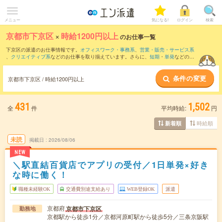
メニュー
気になる!
ログイン
検索
京都市下京区
×
時給1200円以上
のお仕事一覧
下京区の派遣のお仕事情報です。
オフィスワーク・事務系
、
営業・販売・サービス系
、
クリエイティブ系
などのお仕事を取り揃えています。さらに、
短期
・
単発
などの期
間や、
職種未経験OK
などのこだわり条件で絞り込んでいただけます。
条件の変更
京都市下京区 / 時給1200円以上
431
1,502
全
件
平均時給:
円
時給順
新着順
未読
掲載日
2026/08/06
NEW
＼駅直結百貨店でアプリの受付／1日単発×好き
な時に働く！
職種未経験OK
交通費別途支給あり
WEB登録OK
派遣
京都府
京都市下京区
勤務地
京都駅から徒歩1分／京都河原町駅から徒歩5分／三条京阪駅