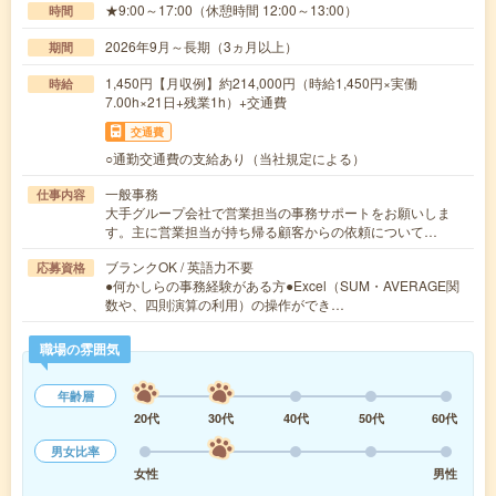
★9:00～17:00（休憩時間 12:00～13:00）
時間
2026年9月～長期（3ヵ月以上）
期間
1,450円【月収例】約214,000円（時給1,450円×実働
時給
7.00h×21日+残業1h）+交通費
交通費
○通勤交通費の支給あり（当社規定による）
一般事務
仕事内容
大手グループ会社で営業担当の事務サポートをお願いしま
す。主に営業担当が持ち帰る顧客からの依頼について…
ブランクOK / 英語力不要
応募資格
●何かしらの事務経験がある方●Excel（SUM・AVERAGE関
数や、四則演算の利用）の操作ができ…
職場の雰囲気
年齢層
20代
30代
40代
50代
60代
男女比率
女性
男性