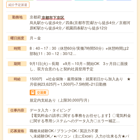
紹介予定派遣
京都府
京都市下京区
勤務地
烏丸駅から徒歩4分／四条(京都市営)駅から徒歩4分／京都河
原町駅から徒歩4分／祇園四条駅から徒歩12分
月～金
曜日頻度
8：40～17：30（休憩60分/実働7時間50分）※休憩時間は2
時間
部制(11：30～12：30/12…
9月1日(火)～長期 ※9月～10月～開始OK 3ヶ月目に面接
期間
し、双方合意のもと契約社員登用予定
1500円 ※社会保険・雇用保険：就業初日から加入あり ★
時給
月収例23,625円＝1,500円×7.5時間×21日勤務
交通費
規定内支給あり（上限30,000円/月）
データ入力・タイピング
仕事内容
【電気料金の請求に関する事務をお任せします】〇電気料金
に関する専用システムへのデータ入力〇エラー補正…
職種未経験OK / ブランクOK / 英語力不要
応募資格
＼未経験OK／●パソコン（主にExcel）入力が出来る方★パ