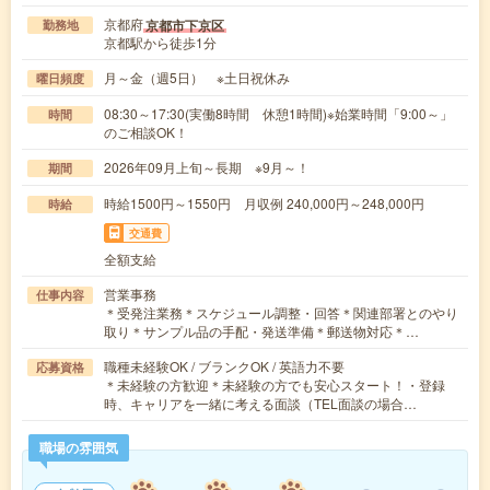
京都府
京都市下京区
勤務地
京都駅から徒歩1分
月～金（週5日） ※土日祝休み
曜日頻度
08:30～17:30(実働8時間 休憩1時間)※始業時間「9:00～」
時間
のご相談OK！
2026年09月上旬～長期 ※9月～！
期間
時給1500円～1550円 月収例 240,000円～248,000円
時給
交通費
全額支給
営業事務
仕事内容
＊受発注業務＊スケジュール調整・回答＊関連部署とのやり
取り＊サンプル品の手配・発送準備＊郵送物対応＊…
職種未経験OK / ブランクOK / 英語力不要
応募資格
＊未経験の方歓迎＊未経験の方でも安心スタート！・登録
時、キャリアを一緒に考える面談（TEL面談の場合…
職場の雰囲気