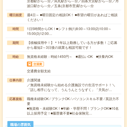
京都駅から---分／烏丸駅から---分／四条大宮駅から---分／丹
波口駅から---分／五条(京都市営)駅から---分
週4日～ ■曜日固定の相談OK！ ■希望の曜日があればご相談
曜日頻度
ください！
1日5時間からOK！■シフト例(1)8:00～13:00(2)10:00～
時間
15:00(3)12:00…
【積極採用中！】＊1年以上勤務している方が多数！ご応募
期間
から最短2～3日後の就業も相談可能です！
無資格未経験：時給1450円～ ■週払いOK ■扶養内OK
時給
交通費
交通費全額支給
介護関連
仕事内容
／無資格未経験から始める介護施設での生活サポート！＼
「話し相手になって、うんうんとうなずく」「天気が…
職種未経験OK / ブランクOK / パソコンスキル不要 / 英語力不
応募資格
要
■無資格・未経験OK！■年齢・学歴不問！ブランクOK!■10名
以上採用予定！■履歴書不要■社会保険完…
職場の雰囲気