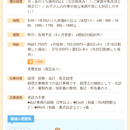
月～金のうち週4日以上（土日祝休み） ＼ご家庭や私生活と
曜日頻度
両立◎！／ お子さんの行事や急な体調不良にも対応しやす
い！
9:00～18:00のうち実働6ｈ以上（休憩1ｈ）※例：9時～16
時間
時、10時～17時、9時～18時な…
即日～長期予定（3ヶ月更新） ※開始日相談OK！
期間
時給1,700円 ※月収例：163,200円＝週4日×6ｈ（月16日勤
時給
務した場合）、272,000円＝週5日×8ｈ（月20日勤務した場
合）
交通費
実費支給（規定あり）
経理・財務・会計・英文経理
仕事内容
税理士事務所での会計事務です。税理士の補助として・仕訳
入力・書類作成・領収書の整理、集計・申告書のス…
英語力不要
応募資格
■会計事務の経験（2年以上）■Excel（初級：SUM関数な
ど）■Word（初級：書式設定など）※週…
職場の雰囲気