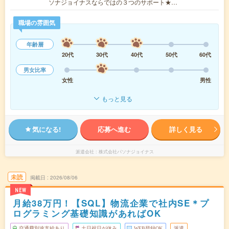
ソナジョイナスならではの３つのサポート★…
職場の雰囲気
年齢層
20代
30代
40代
50代
60代
男女比率
女性
男性
もっと見る
気になる!
応募へ進む
詳しく見る
派遣会社
株式会社パソナジョイナス
未読
掲載日
2026/08/06
NEW
月給38万円！【SQL】物流企業で社内SE＊プ
ログラミング基礎知識があればOK
交通費別途支給あり
土日祝日が休み
WEB登録OK
派遣