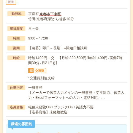
派遣
京都府
京都市下京区
勤務地
竹田(京都府)駅から徒歩10分
月～金
曜日頻度
9:00～17:30
時間
【急募】即日～長期 ※開始日相談可
期間
時給1400円＋交 【月給:220,500円(時給1,400円×実働7時
時給
間30分×月21日))】
交通費
*交通費別途支給
一般事務
仕事内容
【メーカーで伝票入力メインの一般事務・受注対応、伝票入
力・Excelフォーマットへの入力・電話対応、…
職種未経験OK / ブランクOK / 英語力不要
応募資格
【応募資格】未経験歓迎
職場の雰囲気