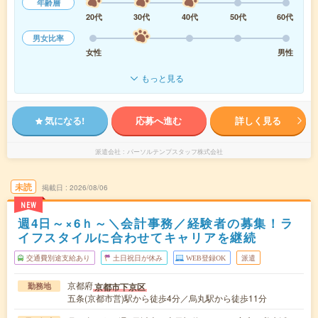
年齢層
20代
30代
40代
50代
60代
男女比率
女性
男性
もっと見る
気になる!
応募へ進む
詳しく見る
派遣会社
パーソルテンプスタッフ株式会社
未読
掲載日
2026/08/06
NEW
週4日～×6ｈ～＼会計事務／経験者の募集！ラ
イフスタイルに合わせてキャリアを継続
交通費別途支給あり
土日祝日が休み
WEB登録OK
派遣
京都府
京都市下京区
勤務地
五条(京都市営)駅から徒歩4分／烏丸駅から徒歩11分