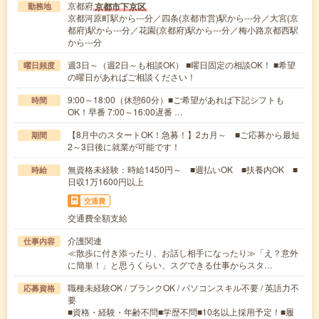
京都府
京都市下京区
勤務地
京都河原町駅から---分／四条(京都市営)駅から---分／大宮(京
都府)駅から---分／花園(京都府)駅から---分／梅小路京都西駅
から---分
週3日～（週2日～も相談OK） ■曜日固定の相談OK！ ■希望
曜日頻度
の曜日があればご相談ください！
9:00～18:00（休憩60分）■ご希望があれば下記シフトも
時間
OK！早番 7:00～16:00遅番 …
【8月中のスタートOK！急募！】2カ月～ ■ご応募から最短
期間
2～3日後に就業が可能です！
無資格未経験：時給1450円～ ■週払いOK ■扶養内OK ■
時給
日収1万1600円以上
交通費
交通費全額支給
介護関連
仕事内容
≪散歩に付き添ったり、お話し相手になったり≫「え？意外
に簡単！」と思うくらい、スグできる仕事からスタ…
職種未経験OK / ブランクOK / パソコンスキル不要 / 英語力不
応募資格
要
■資格・経験・年齢不問■学歴不問■10名以上採用予定！■履