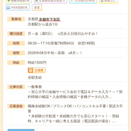
職種未経験OK
交通費別途支給あり
土日祝日が休み
残業なし
WEB登録OK
派遣
京都府
京都市下京区
勤務地
京都駅から徒歩1分
月～金（週5日） ※完全土日祝日おやすみ！
曜日頻度
08:30～17:10(実働7時間40分 休憩1時間)
時間
2026年08月中旬～長期 ※8月～！
期間
時給1500円
時給
交通費
全額支給
一般事務
仕事内容
～安心大手の金融サービス会社で電話＆データ入力＊～＊契
約情報の確認＊入金情報の確認＊各種データの入力…
職種未経験OK / ブランクOK / パソコンスキル不要 / 英語力不
応募資格
要
＊未経験の方歓迎＊未経験の方でも安心スタート！・登録
時、キャリアを一緒に考える面談（電話面談の場合）…