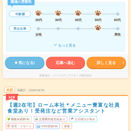
職場の雰囲気
年齢層
20代
30代
40代
50代
60代
男女比率
女性
男性
もっと見る
気になる!
応募へ進む
詳しく見る
派遣会社
パーソルテンプスタッフ株式会社
未読
掲載日
2026/08/06
NEW
【週2在宅】ローム本社＊メニュー豊富な社員
食堂あり！受発注など営業アシスタント
職種未経験OK
交通費別途支給あり
土日祝日が休み
在宅・リモート
WEB登録OK
派遣