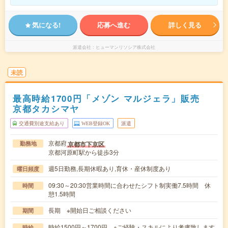
気になる!
応募へ進む
詳しく見る
派遣会社
ヒューマンリソシア株式会社
未読
最高時給1700円「メゾン マルジェラ」販売
京都タカシマヤ
交通費別途支給あり
WEB登録OK
派遣
京都府
京都市下京区
勤務地
京都河原町駅から徒歩3分
週5日勤務,長期休暇あり,育休・産休制度あり
曜日頻度
09:30～20:30営業時間に合わせたシフト制実働7.5時間 休
時間
憩1.5時間
長期 ※開始日ご相談ください
期間
時給1500円～1700円 ※ご経験・スキルにより考慮致します
時給