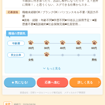
≪散歩に付き添ったり、お話し相手になったり≫「え？意外
に簡単！」と思うくらい、スグできる仕事からスタ…
職種未経験OK / ブランクOK / パソコンスキル不要 / 英語力不
応募資格
要
■資格・経験・年齢不問■学歴不問■10名以上採用予定！■履
歴書不要■面談確約■社会保険完備■社員登用…
職場の雰囲気
年齢層
20代
30代
40代
50代
60代
男女比率
女性
男性
もっと見る
気になる!
応募へ進む
詳しく見る
派遣会社
日研トータルソーシング株式会社 メディカルケア事業部
未読
掲載日
2026/08/06