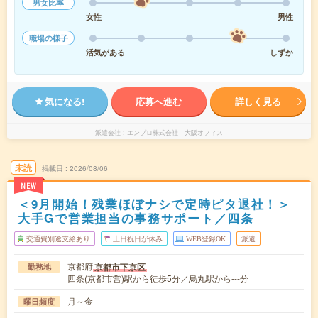
男女比率
女性
男性
職場の様子
活気がある
しずか
気になる!
応募へ進む
詳しく見る
派遣会社
エンプロ株式会社 大阪オフィス
未読
掲載日
2026/08/06
NEW
＜9月開始！残業ほぼナシで定時ピタ退社！＞
大手Gで営業担当の事務サポート／四条
交通費別途支給あり
土日祝日が休み
WEB登録OK
派遣
京都府
京都市下京区
勤務地
四条(京都市営)駅から徒歩5分／烏丸駅から---分
月～金
曜日頻度