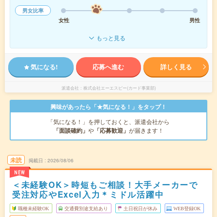
男女比率
女性
男性
もっと見る
気になる!
応募へ進む
詳しく見る
派遣会社
株式会社エーエスピー(カード事業部)
興味があったら「★気になる！」をタップ！
「気になる！」を押しておくと、派遣会社から
「面談確約」
や
「応募歓迎」
が届きます！
未読
掲載日
2026/08/06
NEW
＜未経験OK＞時短もご相談！大手メーカーで
受注対応やExcel入力＊ミドル活躍中
職種未経験OK
交通費別途支給あり
土日祝日が休み
WEB登録OK