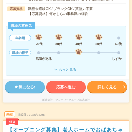
職種未経験OK / ブランクOK / 英語力不要
応募資格
【応募資格】何かしらの事務職の経験
職場の雰囲気
年齢層
20代
30代
40代
50代
60代
職場の様子
活気がある
しずか
もっと見る
気になる!
応募へ進む
詳しく見る
派遣会社
マンパワーグループ株式会社
未読
掲載日
2026/08/06
NEW
【オープニング募集】老人ホームでおばあちゃ