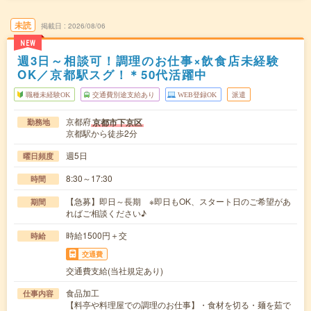
未読
掲載日
2026/08/06
NEW
週3日～相談可！調理のお仕事×飲食店未経験
OK／京都駅スグ！＊50代活躍中
職種未経験OK
交通費別途支給あり
WEB登録OK
派遣
京都府
京都市下京区
勤務地
京都駅から徒歩2分
週5日
曜日頻度
8:30～17:30
時間
【急募】即日～長期 ※即日もOK、スタート日のご希望があ
期間
ればご相談ください♪
時給1500円＋交
時給
交通費
交通費支給(当社規定あり)
食品加工
仕事内容
【料亭や料理屋での調理のお仕事】・食材を切る・麺を茹で