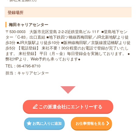
登録場所
梅田キャリアセンター
〒530-0003 大阪市北区堂島 2-2-2近鉄堂島ビル 11Ｆ ■堂島地下セン
ター「C-83」出口直結 ■地下鉄四ツ橋線西梅田駅／JR北新地駅より徒
歩3分 ■JR大阪駅より徒歩10分 ■阪神線梅田駅／京阪線渡辺橋駅より徒
歩5分 【電話登録】 来社不要！30分程度のお電話で登録が完了いたし
ます。 来社登録】 平日（月～金）毎日登録会を実施しております。 ●
弊社HPより、Web予約も承っております●
TEL：06-4795-8710
担当：キャリアセンター
この派遣会社にエントリーする
お気に入りに追加
お仕事情報を見る