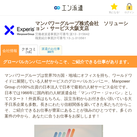
気になる!
ログイン
マンパワーグループ株式会社 ソリューシ
ョン・サービス大阪支店
労働者派遣事業許可番号:派13 - 315642
職業紹介事業許可番号:13-ユ-313561
クチコミ
派遣のお仕事
会社情報
30
件
1
件
グローバルカンパニーだからこそ、ご紹介できる仕事があります。
マンパワーグループは世界70カ国・地域にオフィスを持ち、ワールドワ
イドに展開している人材サービスのグローバルカンパニー、Manpower
Group の100%出資の日本法人で日本で最初の人材サービス会社です。
日本では1966年に国内初の人材派遣会社「マンパワー・ジャパン」とし
てスタート！外資系はもちろん、設立当初からお付き合い頂いている大
手日系企業も多数。長きにわたり信頼関係を築いてきた私たちだからこ
そ、ご紹介できるお仕事が豊富にあることが強みのひとつです。多くの
案件の中から、あなたに合うお仕事をお探しします！