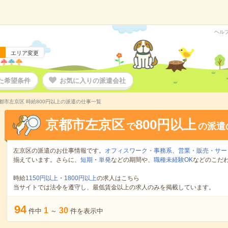
ヘル
エリア変更
た希望条件
お気に入りの派遣会社
都市左京区 時給800円以上の派遣の仕事一覧
京都市左京区
800円以上
で
の派遣
左京区の派遣のお仕事情報です。
オフィスワーク・事務系
、
営業・販売・サー
揃えています。さらに、
短期
・
単発
などの期間や、
職種未経験OK
などのこだ
時給
1150円以上
・
1800円以上
の求人はこちら
当サイトでは法令を遵守し、最低賃金以上の求人のみを掲載しています。
94
1
30
件中
～
件を表示中