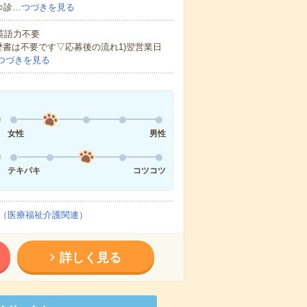
○診…
つづきを見る
 英語力不要
歴書は不要です▽応募後の流れ1)翌営業日
つづきを見る
女性
男性
テキパキ
コツコツ
（医療福祉介護関連）
詳しく見る