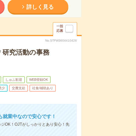
詳しく見る
一括
応募
No.STFW3604410426
で＊研究活動の事務
しゅふ歓迎
WEB登録OK
業少
交費支給
社食/補助あり
も就業中なので安心です！
ジOK！OJTがしっかりとあり安心！先