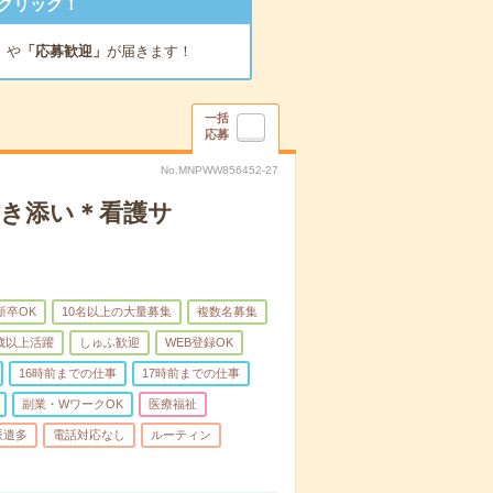
クリック！
」
や
「応募歓迎」
が届きます！
一括
応募
No.MNPWW856452-27
付き添い＊看護サ
新卒OK
10名以上の大量募集
複数名募集
0歳以上活躍
しゅふ歓迎
WEB登録OK
16時前までの仕事
17時前までの仕事
副業・WワークOK
医療福祉
派遣多
電話対応なし
ルーティン