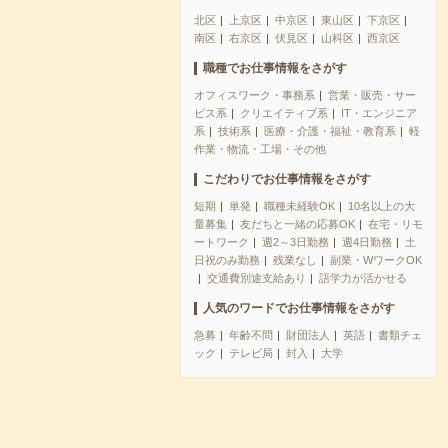
北区
上京区
中京区
東山区
下京区
南区
右京区
伏見区
山科区
西京区
職種でお仕事情報をさがす
オフィスワーク・事務系
営業・販売・サー
ビス系
クリエイティブ系
IT・エンジニア
系
技術系
医療・介護・福祉・教育系
軽
作業・物流・工場・その他
こだわりでお仕事情報をさがす
短期
単発
職種未経験OK
10名以上の大
量募集
友だちと一緒の応募OK
在宅・リモ
ートワーク
週2～3日勤務
週4日勤務
土
日祝のみ勤務
残業なし
副業・WワークOK
交通費別途支給あり
語学力が活かせる
人気のワードでお仕事情報をさがす
急募
年齢不問
財団法人
英語
書類チェ
ック
テレビ局
封入
大学