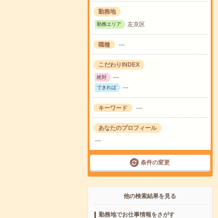
勤務地
左京区
勤務エリア
職種
---
こだわりINDEX
---
絶対
---
できれば
キーワード
---
あなたのプロフィール
---
条件の変更
他の検索結果を見る
勤務地でお仕事情報をさがす