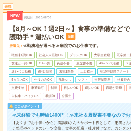
未読
NEW
掲載日
2026/08/06
【8月～OK！週2日～】食事の準備など
護助手＊週払いOK
派遣
≪勤務地が選べる≫病院でのお仕事です。
派遣先
職種未経験OK
社会人未経験OK
ブランクOK
大学生歓迎
既卒第二
友達と一緒OK
OA不要
英語不要
履歴書不要
40～50代活躍
6
週2～3日勤務
週4日勤務
週5日勤務
土日祝休
朝10時以降スタート
5ｈ以内OK
午後のみOK
残業なし
シフト
交替制勤務
扶養控内
交費支給
車通勤可
制服
日払いOK
週払いOK
職場が禁煙
自転車・バイクOK
看護師
介護士
ここがポイント！
≪未経験でも時給1400円！≫来社＆履歴書不要なので
【あくまでお手伝いから】看護師さんのサポート役として、患者さん
テ整理やベッドのシーツ交換、食事の配膳・後片付けなど、カンタン