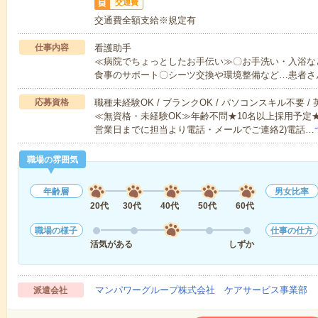
交通費
交通費全額支給※規定有
仕事内容
看護助手
≪病院でちょっとしたお手伝い≫〇お手洗い・入浴な
食事のサポート〇シーツ交換や環境整備など…患者さ
応募資格
職種未経験OK / ブランクOK / パソコンスキル不要 /
≪無資格・未経験OK≫年齢不問★10名以上採用予定
営業日までに担当より電話・メールでご連絡2)電話…
職場の雰囲気
年齢層
男女比率
20代
30代
40代
50代
60代
職場の様子
仕事の仕方
活気がある
しずか
マンパワーグループ株式会社 ケアサービス事業部 
派遣会社