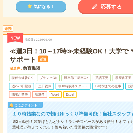
応募する
気になる！
未読
NEW
掲載日
2026/08/06
≪週3日！10～17時≫未経験OK！大学
サポート
派遣
教育機関
派遣先
職種未経験OK
ブランクOK
既卒第二新卒OK
英語不要
履歴書不要
週2～3日勤務
土日祝休
朝10時以降スタート
17時前までの仕事
残
職場が禁煙
派遣多
Word
Excel
ここがポイント！
１０時始業なので朝はゆっくり準備可能！当社スタッフ
週3日勤務！残業ほとんどナシ！ランチスペースがあり便利！オフィカ
輩社員が教えてくれる！落ち着いた雰囲気の職場です！