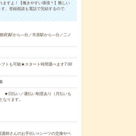
れますよ！【働きやすい環境＊】難しい
ます。登録面談も電話で完結するので、
都府)駅から---分／市原駅から---分／二ノ
フトも可能★スタート時間選べます7:00
募
円～ ★日払い／週払い制度あり（月払いも
となります。
看護師さんのお手伝い○シーツの交換やベ