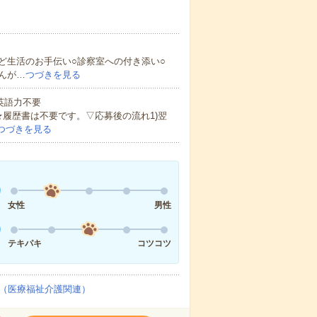
ど生活のお手伝い○診察室への付き添い○
んが…
つづきを見る
 英語力不要
★履歴書は不要です。▽応募後の流れ1)翌
つづきを見る
女性
男性
テキパキ
コツコツ
（医療福祉介護関連）