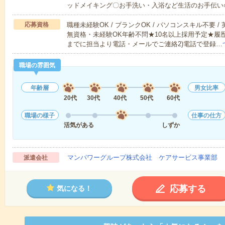
ッドメイキング〇お手洗い・入浴など生活のお手伝い
応募資格
職種未経験OK / ブランクOK / パソコンスキル不要 /
無資格・未経験OK年齢不問★10名以上採用予定★履
までに担当より電話・メールでご連絡2)電話で登録…
職場の雰囲気
年齢層
男女比率
20代
30代
40代
50代
60代
職場の様子
仕事の仕方
活気がある
しずか
マンパワーグループ株式会社 ケアサービス事業部 
派遣会社
応募する
気になる！