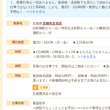
く、医療行為も一切ありません。無資格・未経験でも安心して始めら
仕事ではないけど高時給。しかも、週2日・1日4時間～無理なく働け
手間なく…
つづきを見る
勤務地
京都府
京都市左京区
出町柳駅から---分／神宮丸太町駅から---分／八幡前(京
瀬駅から---分
曜日頻度
週2日～5日OK（月～金） ★土日休みOK
時間
★1日4時間～の時短シフトOK★もちろんフルタイムシ
～16:009:00～18:0011:00～2…
つづきを見る
期間
長期のお仕事です。開始日はご相談ください！ ★急
時給
無資格未経験：時給1400円～ 経験者：時給1500
選べます）※稼働開始時は手続き完了次第のお支払い
交通費
交通費支給※規定有
仕事内容
看護助手
≪病院でちょっとしたお手伝い≫○カルテ整理などの