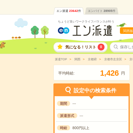
エン派遣
23642
件
エンバイト
28905
件
ちょうど良いワークライフバランスが叶う
関西版
気になる！リスト
0
保存し
派遣TOP
関西
京都府
京都市左京区
京
,
1
4
2
6
平均時給:
円
設定中の検索条件
期間
---
派遣形式
---
時給
800円以上