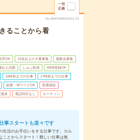
一括
応募
No.MNPWW856452-25
できることから看
新卒OK
10名以上の大量募集
複数名募集
0歳以上活躍
しゅふ歓迎
WEB登録OK
16時前までの仕事
17時前までの仕事
副業・WワークOK
医療福祉
派遣多
電話対応なし
ルーティン
お仕事スタートも楽々です
の生活のお手伝いをする仕事です。カル
なことからスタート！難しい仕事は無