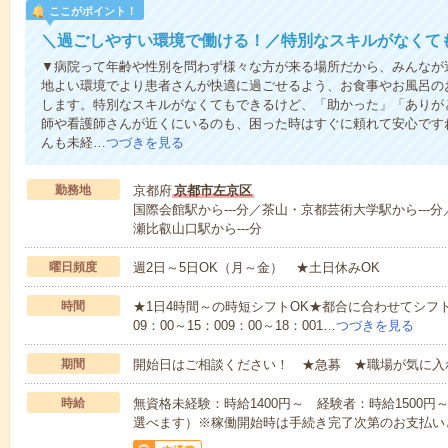
ここがポイント！
＼過ごしやすい環境で働ける！／特別なスキルがなくて
▼病院って年齢や性別を問わず様々な方が来る場所だから、みんなが
地よい環境でより患者さんが快適に過ごせるよう、お食事やお風呂の
します。特別なスキルがなくてもできるけど、「助かった」「ありが
師や看護師さんが近くにいるのも、困った時はすぐに頼れて安心です
んも未経…
つづきを見る
勤務地
京都府
京都市左京区
国際会館駅から---分／茶山・京都芸術大学駅から---分
瀬比叡山口駅から---分
曜日頻度
週2日～5日OK（月～金） ★土日休みOK
時間
★1日4時間～の時短シフトOK★都合に合わせてシフト
09：00～15：009：00～18：001…
つづきを見る
期間
開始日はご相談ください！ ★急募 ★職場が気に入
時給
無資格未経験：時給1400円～ 経験者：時給1500
選べます）※稼働開始時は手続き完了次第のお支払い