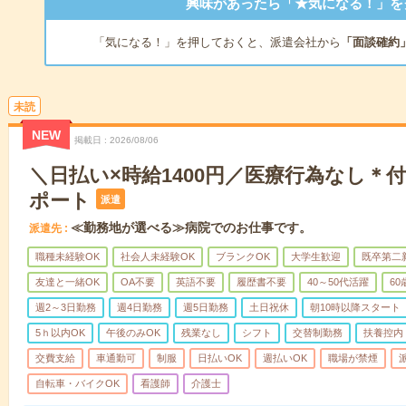
興味があったら「★気になる！」を
「気になる！」を押しておくと、派遣会社から
「面談確約
未読
NEW
掲載日
2026/08/06
＼日払い×時給1400円／医療行為なし＊
ポート
派遣
≪勤務地が選べる≫病院でのお仕事です。
派遣先
職種未経験OK
社会人未経験OK
ブランクOK
大学生歓迎
既卒第二
友達と一緒OK
OA不要
英語不要
履歴書不要
40～50代活躍
6
週2～3日勤務
週4日勤務
週5日勤務
土日祝休
朝10時以降スタート
5ｈ以内OK
午後のみOK
残業なし
シフト
交替制勤務
扶養控内
交費支給
車通勤可
制服
日払いOK
週払いOK
職場が禁煙
自転車・バイクOK
看護師
介護士