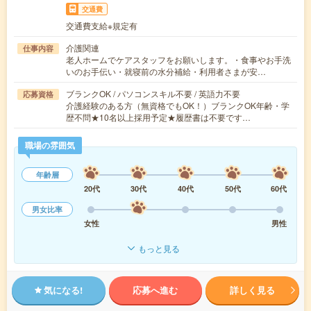
交通費
交通費支給※規定有
介護関連
仕事内容
老人ホームでケアスタッフをお願いします。・食事やお手洗
いのお手伝い・就寝前の水分補給・利用者さまが安…
ブランクOK / パソコンスキル不要 / 英語力不要
応募資格
介護経験のある方（無資格でもOK！）ブランクOK年齢・学
歴不問★10名以上採用予定★履歴書は不要です…
職場の雰囲気
年齢層
20代
30代
40代
50代
60代
男女比率
女性
男性
もっと見る
気になる!
応募へ進む
詳しく見る