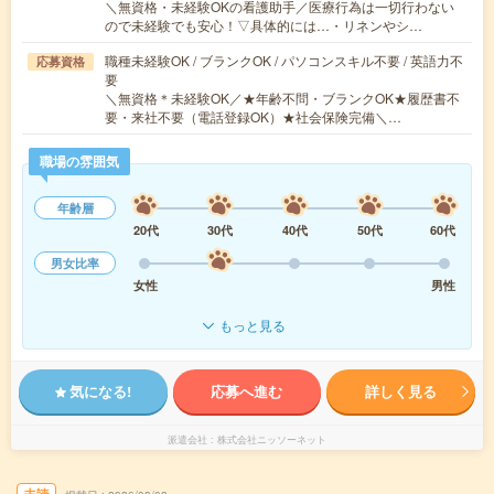
＼無資格・未経験OKの看護助手／医療行為は一切行わない
ので未経験でも安心！▽具体的には…・リネンやシ…
職種未経験OK / ブランクOK / パソコンスキル不要 / 英語力不
応募資格
要
＼無資格＊未経験OK／★年齢不問・ブランクOK★履歴書不
要・来社不要（電話登録OK）★社会保険完備＼…
職場の雰囲気
年齢層
20代
30代
40代
50代
60代
男女比率
女性
男性
もっと見る
気になる!
応募へ進む
詳しく見る
派遣会社
株式会社ニッソーネット