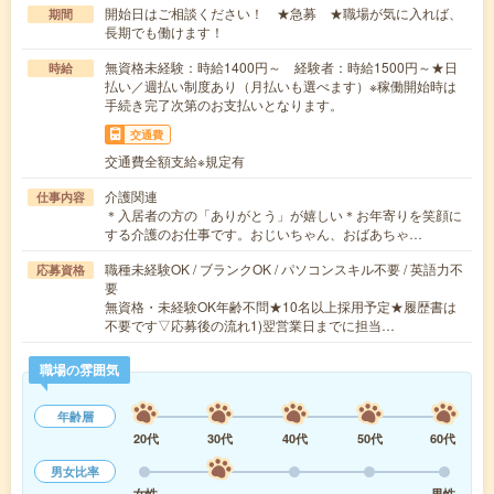
開始日はご相談ください！ ★急募 ★職場が気に入れば、
期間
長期でも働けます！
無資格未経験：時給1400円～ 経験者：時給1500円～★日
時給
払い／週払い制度あり（月払いも選べます）※稼働開始時は
手続き完了次第のお支払いとなります。
交通費
交通費全額支給※規定有
介護関連
仕事内容
＊入居者の方の「ありがとう」が嬉しい＊お年寄りを笑顔に
する介護のお仕事です。おじいちゃん、おばあちゃ…
職種未経験OK / ブランクOK / パソコンスキル不要 / 英語力不
応募資格
要
無資格・未経験OK年齢不問★10名以上採用予定★履歴書は
不要です▽応募後の流れ1)翌営業日までに担当…
職場の雰囲気
年齢層
20代
30代
40代
50代
60代
男女比率
女性
男性