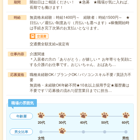
開始日はご相談ください！ ★急募 ★職場が気に入れば、
期間
長期でも働けます！
無資格未経験：時給1400円～ 経験者：時給1500円～ ★
時給
日払い／週払い制度あり（月払いも選べます）※稼働開始時
は手続き完了次第のお支払いとなります。
交通費
交通費全額支給※規定有
介護関連
仕事内容
＊入居者の方の「ありがとう」が嬉しい＊ お年寄りを笑顔に
する介護のお仕事です。おじいちゃん、おばあち…
職種未経験OK / ブランクOK / パソコンスキル不要 / 英語力不
応募資格
要
無資格・未経験OK年齢不問★10名以上採用予定★履歴書は
不要です▽応募後の流れ1)翌営業日までに担当…
職場の雰囲気
年齢層
20代
30代
40代
50代
60代
男女比率
女性
男性