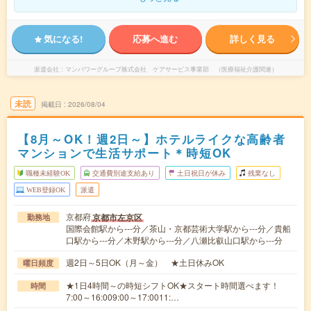
気になる!
応募へ進む
詳しく見る
派遣会社
マンパワーグループ株式会社 ケアサービス事業部 （医療福祉介護関連）
未読
掲載日
2026/08/04
【8月～OK！週2日～】ホテルライクな高齢者
マンションで生活サポート＊時短OK
職種未経験OK
交通費別途支給あり
土日祝日が休み
残業なし
WEB登録OK
派遣
京都府
京都市左京区
勤務地
国際会館駅から---分／茶山・京都芸術大学駅から---分／貴船
口駅から---分／木野駅から---分／八瀬比叡山口駅から---分
週2日～5日OK（月～金） ★土日休みOK
曜日頻度
★1日4時間～の時短シフトOK★スタート時間選べます！
時間
7:00～16:009:00～17:0011:…