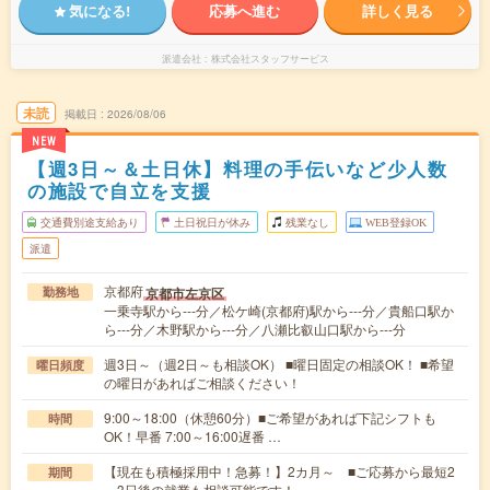
気になる!
応募へ進む
詳しく見る
派遣会社
株式会社スタッフサービス
未読
掲載日
2026/08/06
NEW
【週3日～＆土日休】料理の手伝いなど少人数
の施設で自立を支援
交通費別途支給あり
土日祝日が休み
残業なし
WEB登録OK
派遣
京都府
京都市左京区
勤務地
一乗寺駅から---分／松ケ崎(京都府)駅から---分／貴船口駅か
ら---分／木野駅から---分／八瀬比叡山口駅から---分
週3日～（週2日～も相談OK） ■曜日固定の相談OK！ ■希望
曜日頻度
の曜日があればご相談ください！
9:00～18:00（休憩60分）■ご希望があれば下記シフトも
時間
OK！早番 7:00～16:00遅番 …
【現在も積極採用中！急募！】2カ月～ ■ご応募から最短2
期間
～3日後の就業も相談可能です！