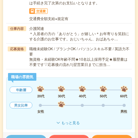
は手続き完了次第のお支払いとなります。
交通費
交通費全額支給※規定有
介護関連
仕事内容
＊入居者の方の「ありがとう」が嬉しい＊お年寄りを笑顔に
する介護のお仕事です。おじいちゃん、おばあちゃ…
職種未経験OK / ブランクOK / パソコンスキル不要 / 英語力不
応募資格
要
無資格・未経験OK年齢不問★10名以上採用予定★履歴書は
不要です▽応募後の流れ1)翌営業日までに担当…
職場の雰囲気
年齢層
20代
30代
40代
50代
60代
男女比率
女性
男性
もっと見る