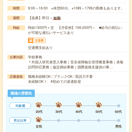
9:00～16:00 ※休憩60分。※10時～17時の勤務もあります。
時間
【急募】即日～
短期
期間
時給1300円＋交 【月収例】156,000円～ ■給与の前払い
時給
が可能な速払いサービスあり
交通費
交通費支給あり
学校事務
仕事内容
＊外国人研究者受入事務｜安全保障輸出管理審査事務｜表敬
訪問対応業務｜協定締結事務｜国際規格支援掛の事…
職種未経験OK / ブランクOK / 英語力不要
応募資格
未経験OK！ #初めての派遣歓迎
職場の雰囲気
年齢層
20代
30代
40代
50代
60代
男女比率
女性
男性