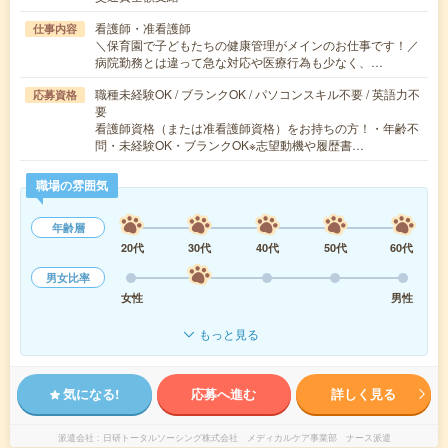
看護師・准看護師
仕事内容
＼保育園で子どもたちの健康管理がメインのお仕事です！／
病院勤務とは違って急な対応や医療行為も少なく、…
職種未経験OK / ブランクOK / パソコンスキル不要 / 英語力不
応募資格
要
看護師資格（または准看護師資格）をお持ちの方！・年齢不
問・未経験OK・ブランクOK※志望動機や履歴書…
職場の雰囲気
年齢層
20代
30代
40代
50代
60代
男女比率
女性
男性
もっと見る
気になる!
応募へ進む
詳しく見る
派遣会社
日研トータルソーシング株式会社 メディカルケア事業部 ナース派遣