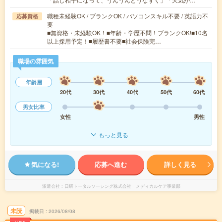
職種未経験OK / ブランクOK / パソコンスキル不要 / 英語力不
応募資格
要
■無資格・未経験OK！■年齢・学歴不問！ブランクOK!■10名
以上採用予定！■履歴書不要■社会保険完…
職場の雰囲気
年齢層
20代
30代
40代
50代
60代
男女比率
女性
男性
もっと見る
気になる!
応募へ進む
詳しく見る
派遣会社
日研トータルソーシング株式会社 メディカルケア事業部
未読
掲載日
2026/08/08