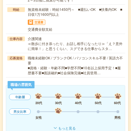
無資格未経験：時給1450円～ ■週払いOK ■扶養内OK ■
時給
日収1万1600円以上
交通費
交通費全額支給
介護関連
仕事内容
≪散歩に付き添ったり、お話し相手になったり≫「え？意外
に簡単！」と思うくらい、スグできる仕事からスタ…
職種未経験OK / ブランクOK / パソコンスキル不要 / 英語力不
応募資格
要
■資格・経験・年齢不問■学歴不問■10名以上採用予定！■履
歴書不要■面談確約■社会保険完備■社員登用…
職場の雰囲気
年齢層
20代
30代
40代
50代
60代
男女比率
女性
男性
もっと見る