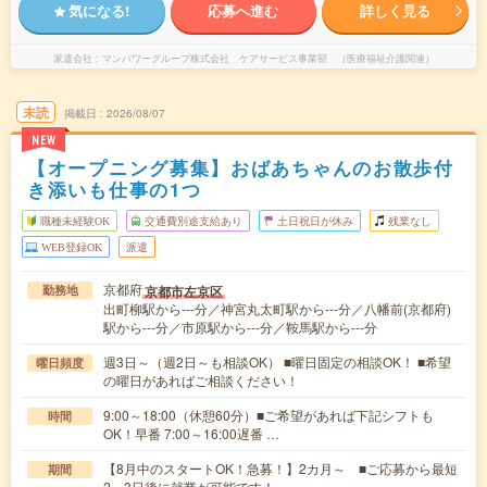
気になる!
応募へ進む
詳しく見る
派遣会社
マンパワーグループ株式会社 ケアサービス事業部 （医療福祉介護関連）
未読
掲載日
2026/08/07
NEW
【オープニング募集】おばあちゃんのお散歩付
き添いも仕事の1つ
職種未経験OK
交通費別途支給あり
土日祝日が休み
残業なし
WEB登録OK
派遣
京都府
京都市左京区
勤務地
出町柳駅から---分／神宮丸太町駅から---分／八幡前(京都府)
駅から---分／市原駅から---分／鞍馬駅から---分
週3日～（週2日～も相談OK） ■曜日固定の相談OK！ ■希望
曜日頻度
の曜日があればご相談ください！
9:00～18:00（休憩60分）■ご希望があれば下記シフトも
時間
OK！早番 7:00～16:00遅番 …
【8月中のスタートOK！急募！】2カ月～ ■ご応募から最短
期間
2～3日後に就業が可能です！