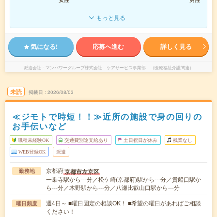
もっと見る
気になる!
応募へ進む
詳しく見る
派遣会社
マンパワーグループ株式会社 ケアサービス事業部 （医療福祉介護関連）
未読
掲載日
2026/08/03
≪ジモトで時短！！≫近所の施設で身の回りの
お手伝いなど
職種未経験OK
交通費別途支給あり
土日祝日が休み
残業なし
WEB登録OK
派遣
京都府
京都市左京区
勤務地
一乗寺駅から---分／松ケ崎(京都府)駅から---分／貴船口駅か
ら---分／木野駅から---分／八瀬比叡山口駅から---分
週4日～ ■曜日固定の相談OK！ ■希望の曜日があればご相談
曜日頻度
ください！