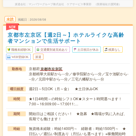
派遣会社
マンパワーグループ株式会社 ケアサービス事業部 （医療福祉介護関連）
未読
掲載日
2026/08/08
NEW
京都市左京区【週2日～】ホテルライクな高齢
者マンションで生活サポート
職種未経験OK
交通費別途支給あり
土日祝日が休み
残業なし
WEB登録OK
派遣
京都府
京都市左京区
勤務地
京都精華大前駅から---分／修学院駅から---分／宝ケ池駅から-
--分／元田中駅から---分／三宅八幡駅から---分
週2日～5日OK（月～金） ★土日休みOK
曜日頻度
★1日4時間～の時短シフトOK★スタート時間選べます！
時間
7:00～16:009:00～17:0011:…
開始日はご相談ください！ ★急募 ★職場が気に入れば、
期間
長期でも働けます！
無資格未経験：時給1400円～ 経験者：時給1500円～ ★
時給
日払い／週払い制度あり（月払いも選べます）※稼働開始時