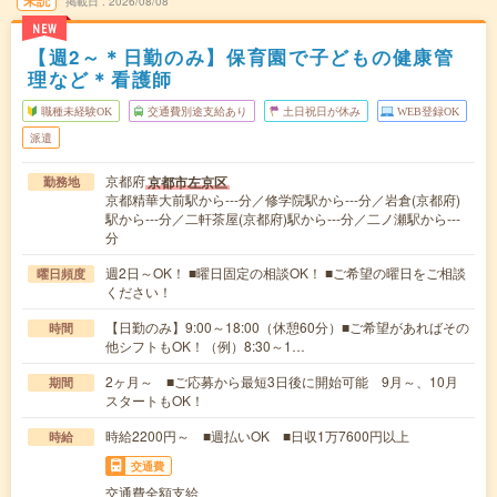
未読
掲載日
2026/08/08
NEW
【週2～＊日勤のみ】保育園で子どもの健康管
理など＊看護師
職種未経験OK
交通費別途支給あり
土日祝日が休み
WEB登録OK
派遣
京都府
京都市左京区
勤務地
京都精華大前駅から---分／修学院駅から---分／岩倉(京都府)
駅から---分／二軒茶屋(京都府)駅から---分／二ノ瀬駅から---
分
週2日～OK！ ■曜日固定の相談OK！ ■ご希望の曜日をご相談
曜日頻度
ください！
【日勤のみ】9:00～18:00（休憩60分）■ご希望があればその
時間
他シフトもOK！（例）8:30～1…
2ヶ月～ ■ご応募から最短3日後に開始可能 9月～、10月
期間
スタートもOK！
時給2200円～ ■週払いOK ■日収1万7600円以上
時給
交通費
交通費全額支給