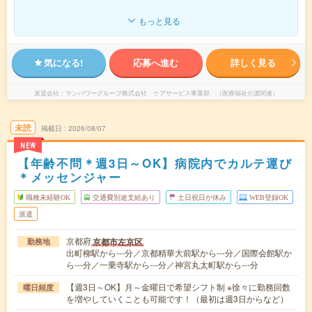
もっと見る
気になる!
応募へ進む
詳しく見る
派遣会社
マンパワーグループ株式会社 ケアサービス事業部 （医療福祉介護関連）
未読
掲載日
2026/08/07
NEW
【年齢不問＊週3日～OK】病院内でカルテ運び
＊メッセンジャー
職種未経験OK
交通費別途支給あり
土日祝日が休み
WEB登録OK
派遣
京都府
京都市左京区
勤務地
出町柳駅から---分／京都精華大前駅から---分／国際会館駅か
ら---分／一乗寺駅から---分／神宮丸太町駅から---分
【週3日～OK】月～金曜日で希望シフト制 ※徐々に勤務回数
曜日頻度
を増やしていくことも可能です！（最初は週3日からなど）