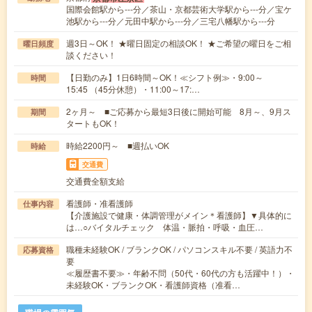
国際会館駅から---分／茶山・京都芸術大学駅から---分／宝ケ
池駅から---分／元田中駅から---分／三宅八幡駅から---分
週3日～OK！ ★曜日固定の相談OK！ ★ご希望の曜日をご相
曜日頻度
談ください！
【日勤のみ】1日6時間～OK！≪シフト例≫・9:00～
時間
15:45 （45分休憩）・11:00～17:…
2ヶ月～ ■ご応募から最短3日後に開始可能 8月～、9月ス
期間
タートもOK！
時給2200円～ ■週払いOK
時給
交通費
交通費全額支給
看護師・准看護師
仕事内容
【介護施設で健康・体調管理がメイン＊看護師】▼具体的に
は…○バイタルチェック 体温・脈拍・呼吸・血圧…
職種未経験OK / ブランクOK / パソコンスキル不要 / 英語力不
応募資格
要
≪履歴書不要≫・年齢不問（50代・60代の方も活躍中！）・
未経験OK・ブランクOK・看護師資格（准看…