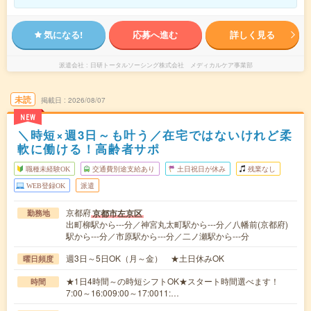
気になる!
応募へ進む
詳しく見る
派遣会社
日研トータルソーシング株式会社 メディカルケア事業部
未読
掲載日
2026/08/07
NEW
＼時短×週3日～も叶う／在宅ではないけれど柔
軟に働ける！高齢者サポ
職種未経験OK
交通費別途支給あり
土日祝日が休み
残業なし
WEB登録OK
派遣
京都府
京都市左京区
勤務地
出町柳駅から---分／神宮丸太町駅から---分／八幡前(京都府)
駅から---分／市原駅から---分／二ノ瀬駅から---分
週3日～5日OK（月～金） ★土日休みOK
曜日頻度
★1日4時間～の時短シフトOK★スタート時間選べます！
時間
7:00～16:009:00～17:0011:…