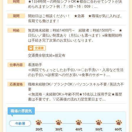
★1日4時間～の時短シフトOK★都合に合わせてシフトが決
時間
められますシフト例：7：00～16：009：…
開始日はご相談ください！ ★急募 ★職場が気に入れば、
期間
長期でも働けます！
無資格未経験：時給1400円～ 経験者：時給1500円～ ★
時給
日払い／週払い制度あり（月払いも選べます）※稼働開始時
は手続き完了次第のお支払いとなります。
交通費
交通費全額支給※規定有
看護助手
仕事内容
≪病院でちょっとしたお手伝い≫〇お手洗い・入浴など生活
のお手伝い○診察室への付き添い○食事のサポート…
職種未経験OK / ブランクOK / パソコンスキル不要 / 英語力不
応募資格
要
≪無資格・未経験OK≫年齢不問★10名以上採用予定★履歴
書は不要です。▽応募後の流れ1)翌営業日まで…
職場の雰囲気
年齢層
20代
30代
40代
50代
60代