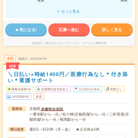
もっと見る
気になる!
応募へ進む
詳しく見る
派遣会社
株式会社スタッフサービス メディカル事業本部
未読
掲載日
2026/08/06
NEW
＼日払い×時給1400円／医療行為なし＊付き添
い＊看護サポート
職種未経験OK
交通費別途支給あり
土日祝日が休み
残業なし
WEB登録OK
派遣
京都府
京都市左京区
勤務地
一乗寺駅から---分／松ケ崎(京都府)駅から---分／二軒茶屋(京
都府)駅から---分／鞍馬駅から---分
週2日～5日OK（月～金） ★土日休みOK
曜日頻度