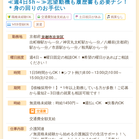
≪週4日5h～≫志望動機も履歴書も必要ナシ！
＊身の回りのお手伝い
職種未経験OK
交通費別途支給あり
土日祝日が休み
残業なし
WEB登録OK
派遣
京都府
京都市左京区
勤務地
出町柳駅から---分／神宮丸太町駅から---分／八幡前(京都府)
駅から---分／市原駅から---分／鞍馬駅から---分
週4日～ ■曜日固定の相談OK！ ■希望の曜日があればご相談
曜日頻度
ください！
1日5時間からOK！■シフト例(1)8:00～13:00(2)10:00～
時間
15:00(3)12:00…
【積極採用中！】＊1年以上勤務している方が多数！ご応募
期間
から最短2～3日後の就業も相談可能です！
無資格未経験：時給1450円～ ■週払いOK ■扶養内OK
時給
交通費
交通費全額支給
介護関連
仕事内容
／無資格未経験から始める介護施設での生活サポート！＼
「話し相手になって、うんうんとうなずく」「天気が…