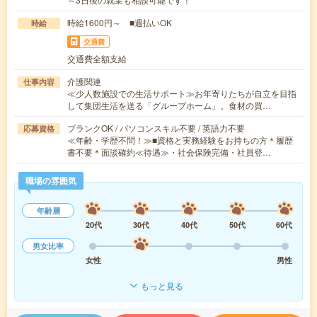
時給1600円～ ■週払いOK
時給
交通費
交通費全額支給
介護関連
仕事内容
≪少人数施設での生活サポート≫お年寄りたちが自立を目指
して集団生活を送る「グループホーム」。食材の買…
ブランクOK / パソコンスキル不要 / 英語力不要
応募資格
≪年齢・学歴不問！≫■資格と実務経験をお持ちの方＊履歴
書不要＊面談確約≪待遇≫・社会保険完備・社員登…
職場の雰囲気
年齢層
20代
30代
40代
50代
60代
男女比率
女性
男性
もっと見る