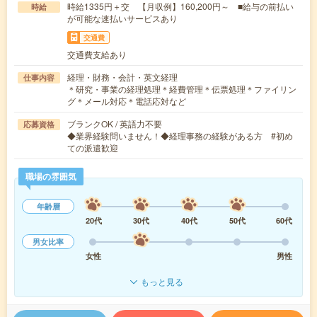
時給1335円＋交 【月収例】160,200円～ ■給与の前払い
時給
が可能な速払いサービスあり
交通費
交通費支給あり
経理・財務・会計・英文経理
仕事内容
＊研究・事業の経理処理＊経費管理＊伝票処理＊ファイリン
グ＊メール対応＊電話応対など
ブランクOK / 英語力不要
応募資格
◆業界経験問いません！◆経理事務の経験がある方 #初め
ての派遣歓迎
職場の雰囲気
年齢層
20代
30代
40代
50代
60代
男女比率
女性
男性
もっと見る