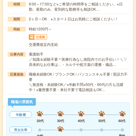
9:00～17:00など※ご希望の時間帯をご相談ください。※日
時間
勤、夜勤のみ、変則的な勤務等も相談OK…
2ヶ月～OK ※スタート日はお気軽にご相談ください！
期間
時給1200円～
時給
交通費
交通費規定内支給
看護助手
仕事内容
／知識＆経験不要＊医療行為なし病院内でのお手伝い！＼▽
具体的なお仕事は…・カルテや処方薬の運搬・備品…
職種未経験OK / ブランクOK / パソコンスキル不要 / 英語力不
応募資格
要
＼無資格・未経験OK／※年齢不問※50代・60代の方も活躍
中！※履歴書不要・来社不要で電話相談もOK…
職場の雰囲気
年齢層
20代
30代
40代
50代
60代
男女比率
女性
男性