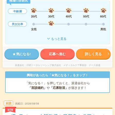
職場の雰囲気
年齢層
20代
30代
40代
50代
60代
男女比率
女性
男性
もっと見る
気になる!
応募へ進む
詳しく見る
派遣会社
日研トータルソーシング株式会社 メディカルケア事業部 ナース派遣
興味があったら「★気になる！」をタップ！
「気になる！」を押しておくと、派遣会社から
「面談確約」
や
「応募歓迎」
が届きます！
未読
掲載日
2026/08/08
NEW