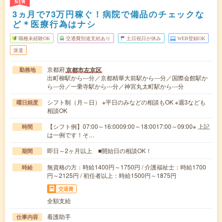
NEW
3ヵ月で73万円稼ぐ！病院で備品のチェックな
ど＊医療行為はナシ
職種未経験OK
交通費別途支給あり
土日祝日が休み
WEB登録OK
派遣
京都府
京都市左京区
勤務地
出町柳駅から---分／京都精華大前駅から---分／国際会館駅か
ら---分／一乗寺駅から---分／神宮丸太町駅から---分
シフト制（月～日） ※平日のみなどの相談もOK ※週3なども
曜日頻度
相談OK
【シフト例】07:00～16:0009:00～18:0017:00～09:00※ 上記
時間
は一例です！そ…
即日～2ヶ月以上 ■開始日の相談OK！
期間
無資格の方：時給1400円～1750円 / 介護福祉士：時給1700
時給
円～2125円 / 初任者以上：時給1500円～1875円
交通費
全額支給
看護助手
仕事内容