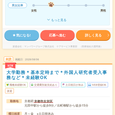
男女比率
女性
男性
もっと見る
気になる!
応募へ進む
詳しく見る
派遣会社
マンパワーグループ株式会社 ケアサービス事業部 （医療福祉介護関連）
未読
掲載日
2026/08/06
NEW
大学勤務＊基本定時まで＊外国人研究者受入事
務など＊未経験OK
職種未経験OK
交通費別途支給あり
土日祝日が休み
WEB登録OK
派遣
京都府
京都市左京区
勤務地
元田中駅から徒歩9分／出町柳駅から徒歩15分
月～金 ※土日祝休み
曜日頻度