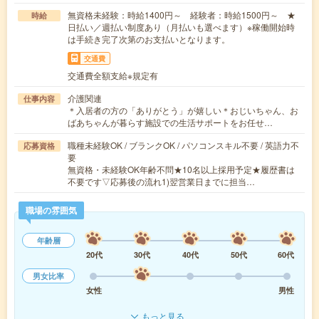
無資格未経験：時給1400円～ 経験者：時給1500円～ ★
時給
日払い／週払い制度あり（月払いも選べます）※稼働開始時
は手続き完了次第のお支払いとなります。
交通費
交通費全額支給※規定有
介護関連
仕事内容
＊入居者の方の「ありがとう」が嬉しい＊おじいちゃん、お
ばあちゃんが暮らす施設での生活サポートをお任せ…
職種未経験OK / ブランクOK / パソコンスキル不要 / 英語力不
応募資格
要
無資格・未経験OK年齢不問★10名以上採用予定★履歴書は
不要です▽応募後の流れ1)翌営業日までに担当…
職場の雰囲気
年齢層
20代
30代
40代
50代
60代
男女比率
女性
男性
もっと見る