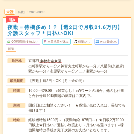
未読
掲載日
2026/08/08
NEW
夜勤＝待機多め！？【週2日で月収21.6万円】
介護スタッフ＊日払いOK!
交通費別途支給あり
土日祝日が休み
残業なし
WEB登録OK
派遣
京都府
京都市左京区
勤務地
出町柳駅から---分／神宮丸太町駅から---分／八幡前(京都府)
駅から---分／市原駅から---分／二ノ瀬駅から---分
【夜勤】週2日～OK（月～金の間）
曜日頻度
16:00～翌9:00 ※残業なし！※Wワークの場合、他のお仕事
時間
と合わせ週40時間超の就業はご案内で…
開始日はご相談ください！ ★職場が気に入れば、長期でも
期間
働けます！
経験者時給1500円～（夜勤時給1875円～）★日収2万7000
時給
円以上★日払い／週払い制度あり（月払いも選べます）※稼
働開始時は手続き完了次第のお支払いとなります。