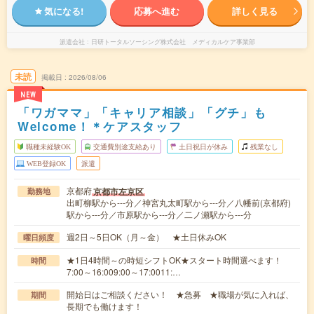
気になる!
応募へ進む
詳しく見る
派遣会社
日研トータルソーシング株式会社 メディカルケア事業部
未読
掲載日
2026/08/06
NEW
「ワガママ」「キャリア相談」「グチ」も
Welcome！＊ケアスタッフ
職種未経験OK
交通費別途支給あり
土日祝日が休み
残業なし
WEB登録OK
派遣
京都府
京都市左京区
勤務地
出町柳駅から---分／神宮丸太町駅から---分／八幡前(京都府)
駅から---分／市原駅から---分／二ノ瀬駅から---分
週2日～5日OK（月～金） ★土日休みOK
曜日頻度
★1日4時間～の時短シフトOK★スタート時間選べます！
時間
7:00～16:009:00～17:0011:…
開始日はご相談ください！ ★急募 ★職場が気に入れば、
期間
長期でも働けます！