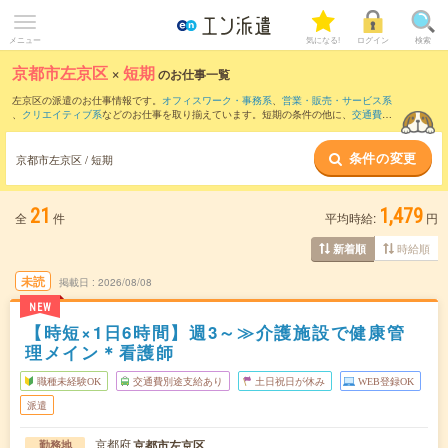
メニュー
気になる!
ログイン
検索
京都市左京区
×
短期
のお仕事一覧
左京区の派遣のお仕事情報です。
オフィスワーク・事務系
、
営業・販売・サービス系
、
クリエイティブ系
などのお仕事を取り揃えています。短期の条件の他に、
交通費別
途支給あり
、
職種未経験OK
、
友だちと一緒の応募OK
などでもお探し頂けます。
条件の変更
京都市左京区 / 短期
21
1,479
全
件
平均時給:
円
時給順
新着順
未読
掲載日
2026/08/08
NEW
【時短×1日6時間】週3～≫介護施設で健康管
理メイン＊看護師
職種未経験OK
交通費別途支給あり
土日祝日が休み
WEB登録OK
派遣
京都府
京都市左京区
勤務地