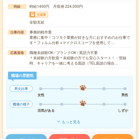
時給1400円 月収例 224,000円
時給
交通費
全額支給
事務的軽作業
仕事内容
業務に集中！コツモク業務が好きな方におすすめのお仕事で
す＊フィルム分析 ※マイクロスコープを使用して…
職種未経験OK / ブランクOK / 英語力不要
応募資格
＊未経験の方歓迎＊未経験の方でも安心スタート！・登録
時、キャリアを一緒に考える面談（TEL面談の場合…
職場の雰囲気
男女比率
女性
男性
職場の様子
活気がある
しずか
もっと見る