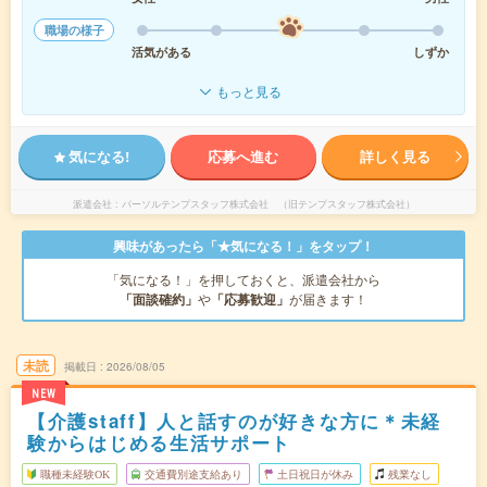
職場の様子
活気がある
しずか
もっと見る
気になる!
応募へ進む
詳しく見る
派遣会社
パーソルテンプスタッフ株式会社 （旧テンプスタッフ株式会社）
興味があったら「★気になる！」をタップ！
「気になる！」を押しておくと、派遣会社から
「面談確約」
や
「応募歓迎」
が届きます！
未読
掲載日
2026/08/05
NEW
【介護staff】人と話すのが好きな方に＊未経
験からはじめる生活サポート
職種未経験OK
交通費別途支給あり
土日祝日が休み
残業なし