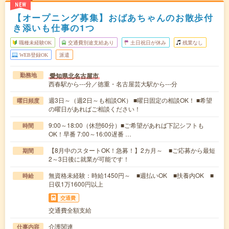
NEW
【オープニング募集】おばあちゃんのお散歩付
き添いも仕事の1つ
職種未経験OK
交通費別途支給あり
土日祝日が休み
残業なし
WEB登録OK
派遣
愛知県北名古屋市
勤務地
西春駅から---分／徳重・名古屋芸大駅から---分
週3日～（週2日～も相談OK） ■曜日固定の相談OK！ ■希望
曜日頻度
の曜日があればご相談ください！
9:00～18:00（休憩60分）■ご希望があれば下記シフトも
時間
OK！早番 7:00～16:00遅番 …
【8月中のスタートOK！急募！】2カ月～ ■ご応募から最短
期間
2～3日後に就業が可能です！
無資格未経験：時給1450円～ ■週払いOK ■扶養内OK ■
時給
日収1万1600円以上
交通費
交通費全額支給
介護関連
仕事内容