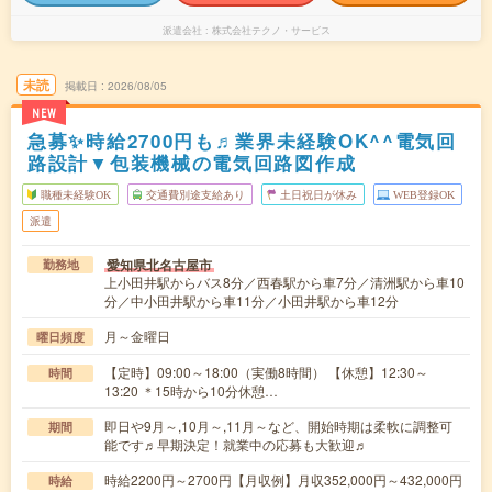
派遣会社
株式会社テクノ・サービス
未読
掲載日
2026/08/05
NEW
急募✨時給2700円も♬業界未経験OK^^電気回
路設計▼包装機械の電気回路図作成
職種未経験OK
交通費別途支給あり
土日祝日が休み
WEB登録OK
派遣
愛知県北名古屋市
勤務地
上小田井駅からバス8分／西春駅から車7分／清洲駅から車10
分／中小田井駅から車11分／小田井駅から車12分
月～金曜日
曜日頻度
【定時】09:00～18:00（実働8時間） 【休憩】12:30～
時間
13:20 ＊15時から10分休憩…
即日や9月～,10月～,11月～など、開始時期は柔軟に調整可
期間
能です♬早期決定！就業中の応募も大歓迎♬
時給2200円～2700円【月収例】月収352,000円～432,000円
時給