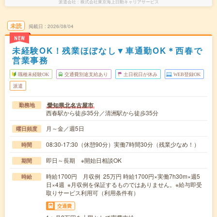
派遣会社
株式会社東京海上日動キャリアサービス
未読
掲載日
2026/08/04
NEW
未経験OK！残業ほぼなし▼車通勤OK＊西春で
営業事務
職種未経験OK
交通費別途支給あり
土日祝日が休み
WEB登録OK
派遣
愛知県北名古屋市
勤務地
西春駅から徒歩35分／清洲駅から徒歩35分
月～金／週5日
曜日頻度
08:30-17:30（休憩90分）実働7時間30分（残業少なめ！）
時間
即日～長期 ※開始日相談OK
期間
時給1700円 月収例 25万円 時給1700円×実働7h30m×週5
時給
日×4週 ※月収例を保証するものではありません。※給与即受
取りサービス利用可（利用条件有）
交通費