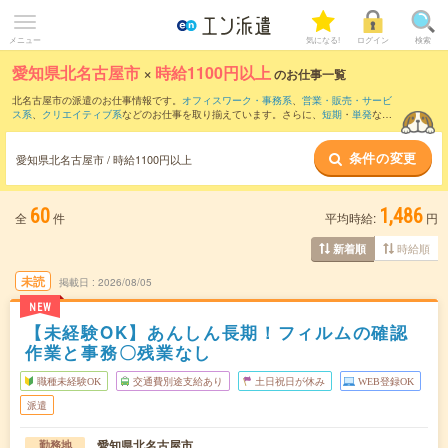
メニュー
気になる!
ログイン
検索
愛知県北名古屋市
×
時給1100円以上
のお仕事一覧
北名古屋市の派遣のお仕事情報です。
オフィスワーク・事務系
、
営業・販売・サービ
ス系
、
クリエイティブ系
などのお仕事を取り揃えています。さらに、
短期
・
単発
など
の期間や、
職種未経験OK
などのこだわり条件で絞り込んでいただけます。
条件の変更
時給
1150円以上
・
1800円以上
の求人はこちら
愛知県北名古屋市 / 時給1100円以上
当サイトでは法令を遵守し、最低賃金以上の求人のみを掲載しています。
60
1,486
全
件
平均時給:
円
時給順
新着順
未読
掲載日
2026/08/05
NEW
【未経験OK】あんしん長期！フィルムの確認
作業と事務〇残業なし
職種未経験OK
交通費別途支給あり
土日祝日が休み
WEB登録OK
派遣
愛知県北名古屋市
勤務地