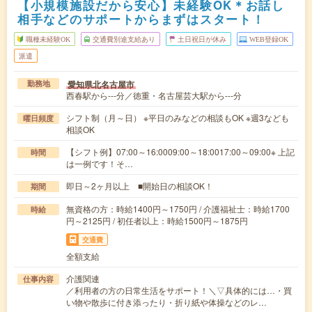
【小規模施設だから安心】未経験OK＊お話し
相手などのサポートからまずはスタート！
職種未経験OK
交通費別途支給あり
土日祝日が休み
WEB登録OK
派遣
愛知県北名古屋市
勤務地
西春駅から---分／徳重・名古屋芸大駅から---分
シフト制（月～日） ※平日のみなどの相談もOK ※週3なども
曜日頻度
相談OK
【シフト例】07:00～16:0009:00～18:0017:00～09:00※ 上記
時間
は一例です！そ…
即日～2ヶ月以上 ■開始日の相談OK！
期間
無資格の方：時給1400円～1750円 / 介護福祉士：時給1700
時給
円～2125円 / 初任者以上：時給1500円～1875円
交通費
全額支給
介護関連
仕事内容
／利用者の方の日常生活をサポート！＼▽具体的には…・買
い物や散歩に付き添ったり・折り紙や体操などのレ…