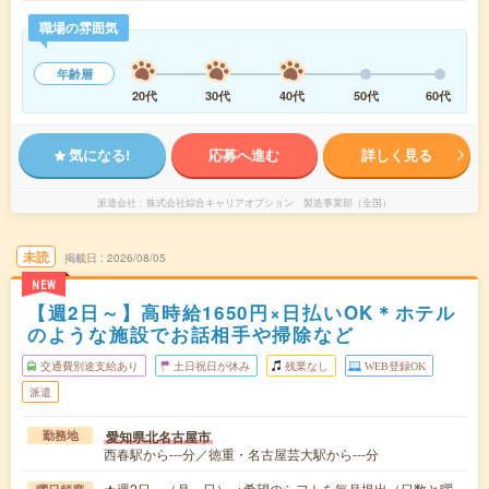
職場の雰囲気
年齢層
20代
30代
40代
50代
60代
気になる!
応募へ進む
詳しく見る
派遣会社
株式会社綜合キャリアオプション 製造事業部（全国）
未読
掲載日
2026/08/05
NEW
【週2日～】高時給1650円×日払いOK＊ホテル
のような施設でお話相手や掃除など
交通費別途支給あり
土日祝日が休み
残業なし
WEB登録OK
派遣
愛知県北名古屋市
勤務地
西春駅から---分／徳重・名古屋芸大駅から---分
★週2日～（月～日） ※希望のシフトを毎月提出（日数と曜