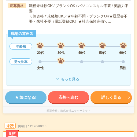
職種未経験OK / ブランクOK / パソコンスキル不要 / 英語力不
応募資格
要
＼無資格＊未経験OK／★年齢不問・ブランクOK★履歴書不
要・来社不要（電話登録OK）★社会保険完備＼…
職場の雰囲気
年齢層
20代
30代
40代
50代
60代
男女比率
女性
男性
もっと見る
気になる!
応募へ進む
詳しく見る
派遣会社
株式会社ニッソーネット
未読
掲載日
2026/08/05
NEW