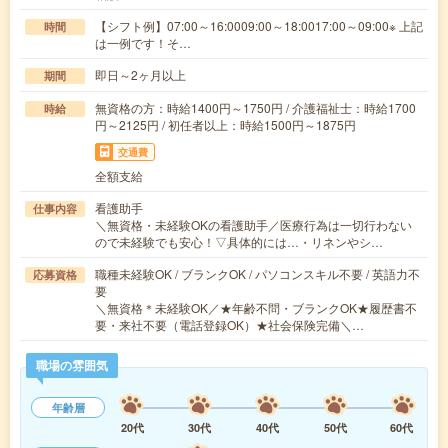
【シフト例】07:00～16:0009:00～18:0017:00～09:00※ 上記
時間
は一例です！そ…
即日～2ヶ月以上
期間
無資格の方：時給1400円～1750円 / 介護福祉士：時給1700
時給
円～2125円 / 初任者以上：時給1500円～1875円
交通費
全額支給
看護助手
仕事内容
＼無資格・未経験OKの看護助手／医療行為は一切行わない
ので未経験でも安心！▽具体的には…・リネンやシ…
職種未経験OK / ブランクOK / パソコンスキル不要 / 英語力不
応募資格
要
＼無資格＊未経験OK／★年齢不問・ブランクOK★履歴書不
要・来社不要（電話登録OK）★社会保険完備＼…
職場の雰囲気
年齢層
20代
30代
40代
50代
60代