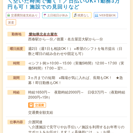
＼空いた時間で働く！／日払いOK×1勤務3万
円も可！施設での見回りなど
交通費別途支給あり
土日祝日が休み
残業なし
WEB登録OK
派遣
愛知県北名古屋市
勤務地
西春駅から---分／徳重・名古屋芸大駅から---分
週2日（週1日も相談OK！） ※希望のシフトを毎月提出（日
曜日頻度
数と曜日の組み合わせや固定も可）
≪シフト例≫10:00～15:00（実働5時間）12:00～17:00（実
時間
働5時間）17:00～翌1…
3ヵ月までの短期 ※職場が気に入れば、長期もOK！ ★急
期間
募！即日勤務もOK！
時給1650円～ 夜勤時給2000円～ 日収3万円～（夜勤時給
時給
2000円×15h）
交通費
交通費全額支給
介護関連
仕事内容
＼介護施設で見守りやお手伝い／施設を利用するお年寄りの
サポートをお任せします！＜具体的には…＞・お掃…