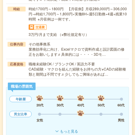
時給1700円～1800円 【月収例】月収289,000円～306,000
時給
円→時給1,700円～1,800円×実働8H×週5日勤務×4週+残業10
時間 ※月収例は一例です。
交通費
3万円/月まで支給 （※弊社規定有り）
その他事務系
仕事内容
業務効率化に向け、Excelマクロで資料作成と設計図面の修
正をお願いします♬具体的には・・・・3Dモ…
職種未経験OK / ブランクOK / 英語力不要
応募資格
CAD経験・マクロを組んだ経験をお持ちの方※CADの経験種
類と期間は不問です♬少しでもご興味があれば…
職場の雰囲気
年齢層
20代
30代
40代
50代
60代
男女比率
女性
男性
もっと見る