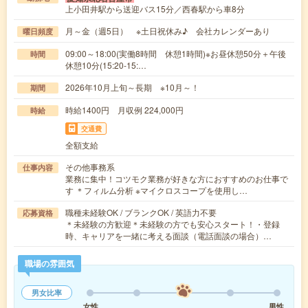
上小田井駅から送迎バス15分／西春駅から車8分
月～金（週5日） ※土日祝休み♪ 会社カレンダーあり
曜日頻度
09:00～18:00(実働8時間 休憩1時間)※お昼休憩50分＋午後
時間
休憩10分(15:20-15:…
2026年10月上旬～長期 ※10月～！
期間
時給1400円 月収例 224,000円
時給
交通費
全額支給
その他事務系
仕事内容
業務に集中！コツモク業務が好きな方におすすめのお仕事で
す ＊フィルム分析 ※マイクロスコープを使用し…
職種未経験OK / ブランクOK / 英語力不要
応募資格
＊未経験の方歓迎＊未経験の方でも安心スタート！・登録
時、キャリアを一緒に考える面談（電話面談の場合）…
職場の雰囲気
男女比率
女性
男性