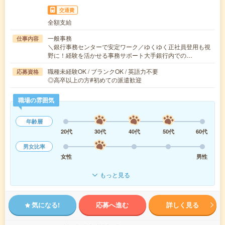
交通費
全額支給
一般事務
仕事内容
＼銀行事務センターで安定ワーク／ゆくゆく正社員登用も視
野に！経験を活かせる事務サポート大手銀行内での…
職種未経験OK / ブランクOK / 英語力不要
応募資格
◎高卒以上の方#初めての派遣歓迎
職場の雰囲気
年齢層
20代
30代
40代
50代
60代
男女比率
女性
男性
もっと見る
気になる!
応募へ進む
詳しく見る