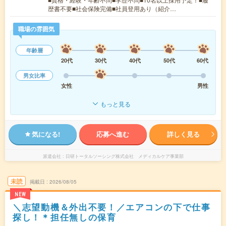
歴書不要■社会保険完備■社員登用あり（紹介…
職場の雰囲気
年齢層
20代
30代
40代
50代
60代
男女比率
女性
男性
もっと見る
気になる!
応募へ進む
詳しく見る
派遣会社
日研トータルソーシング株式会社 メディカルケア事業部
未読
掲載日
2026/08/05
NEW
＼志望動機＆外出不要！／エアコンの下で仕事
探し！＊担任無しの保育