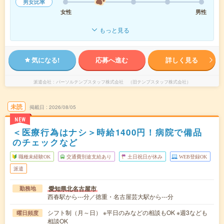
男女比率
女性
男性
もっと見る
気になる!
応募へ進む
詳しく見る
派遣会社
パーソルテンプスタッフ株式会社 （旧テンプスタッフ株式会社）
未読
掲載日
2026/08/05
NEW
＜医療行為はナシ＞時給1400円！病院で備品
のチェックなど
職種未経験OK
交通費別途支給あり
土日祝日が休み
WEB登録OK
派遣
愛知県北名古屋市
勤務地
西春駅から---分／徳重・名古屋芸大駅から---分
シフト制（月～日） ※平日のみなどの相談もOK ※週3なども
曜日頻度
相談OK