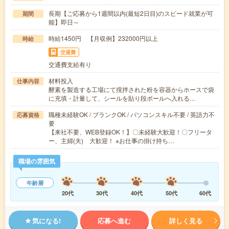
長期【ご応募から1週間以内(最短2日目)のスピード就業が可
期間
能】即日～
時給1450円 【月収例】232000円以上
時給
交通費
交通費支給有り
材料投入
仕事内容
酵素を製造する工場にて撹拌された粉を容器からホースで袋
に充填・計量して、シールを貼り段ボールへ入れる…
職種未経験OK / ブランクOK / パソコンスキル不要 / 英語力不
応募資格
要
【来社不要、WEB登録OK！】〇未経験大歓迎！〇フリータ
ー、主婦(夫) 大歓迎！ ※お仕事の掛け持ち…
職場の雰囲気
年齢層
20代
30代
40代
50代
60代
気になる!
応募へ進む
詳しく見る