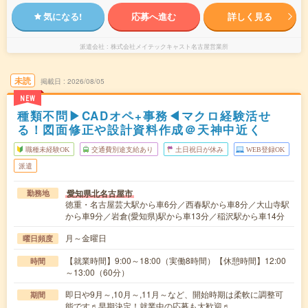
気になる!
応募へ進む
詳しく見る
派遣会社
株式会社メイテックキャスト名古屋営業所
未読
掲載日
2026/08/05
NEW
種類不問▶CADオペ+事務◀マクロ経験活せ
る！図面修正や設計資料作成＠天神中近く
職種未経験OK
交通費別途支給あり
土日祝日が休み
WEB登録OK
派遣
愛知県北名古屋市
勤務地
徳重・名古屋芸大駅から車6分／西春駅から車8分／大山寺駅
から車9分／岩倉(愛知県)駅から車13分／稲沢駅から車14分
月～金曜日
曜日頻度
【就業時間】9:00～18:00（実働8時間）【休憩時間】12:00
時間
～13:00（60分）
即日や9月～,10月～,11月～など、開始時期は柔軟に調整可
期間
能です♬早期決定！就業中の応募も大歓迎♬