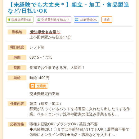
【未経験でも大丈夫＊】組立・加工・食品製造
など/日払いOK
職種未経験OK
交通費別途支給あり
WEB登録OK
派遣
愛知県北名古屋市
勤務地
上小田井駅から徒歩17分
シフト制
曜日頻度
08:15～17:15
時間
長期でお仕事できる方、大歓迎！
期間
時給1400円
時給
交通費
交通費規定内支給
製造（組立・加工）
仕事内容
酵素が入っているバットを培養室に入れたり出したりする作
業。ベルトコンベア洗浄や酵素の仕込み作業もあり…
職種未経験OK / ブランクOK / 英語力不要
応募資格
◆未経験OK！〇まずは事前登録だけでもOK！履歴書不要で
気軽にオンライン登録★氏名・職種などを入力す…