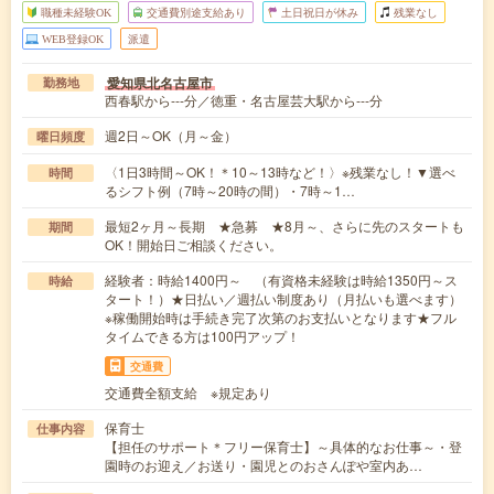
職種未経験OK
交通費別途支給あり
土日祝日が休み
残業なし
WEB登録OK
派遣
愛知県北名古屋市
勤務地
西春駅から---分／徳重・名古屋芸大駅から---分
週2日～OK（月～金）
曜日頻度
〈1日3時間～OK！＊10～13時など！〉※残業なし！▼選べ
時間
るシフト例（7時～20時の間）・7時～1…
最短2ヶ月～長期 ★急募 ★8月～、さらに先のスタートも
期間
OK！開始日ご相談ください。
経験者：時給1400円～ （有資格未経験は時給1350円～ス
時給
タート！）★日払い／週払い制度あり（月払いも選べます）
※稼働開始時は手続き完了次第のお支払いとなります★フル
タイムできる方は100円アップ！
交通費
交通費全額支給 ※規定あり
保育士
仕事内容
【担任のサポート＊フリー保育士】～具体的なお仕事～・登
園時のお迎え／お送り・園児とのおさんぽや室内あ…