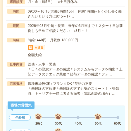
月～金（週5日） ※土日祝休み
曜日頻度
09:00～16:15(実働6時間15分 休憩1時間)※もう少し長く働
時間
きたいという方は8:45～17…
2026年08月中旬～長期 来年の3月末まで！スタート日は前
期間
倒しも含めて相談ください ※8月～！
時給1440円 月収例 180,000円
時給
交通費
全額支給
総務・人事・労務
仕事内容
＊日々の勤怠データの確認＊システムからデータを抽出＊上
記データのチエック業務＊給与データの確認＊フォ…
職種未経験OK / ブランクOK / 英語力不要
応募資格
＊未経験の方歓迎＊未経験の方でも安心スタート！・登録
時、キャリアを一緒に考える面談（電話面談の場合）…
職場の雰囲気
年齢層
20代
30代
40代
50代
60代