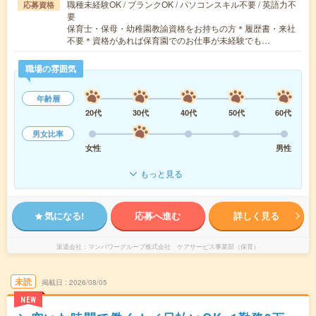
職種未経験OK / ブランクOK / パソコンスキル不要 / 英語力不
応募資格
要
保育士・保母・幼稚園教諭資格をお持ちの方＊履歴書・来社
不要＊資格があれば保育園でのお仕事が未経験でも…
職場の雰囲気
年齢層
20代
30代
40代
50代
60代
男女比率
女性
男性
もっと見る
気になる!
応募へ進む
詳しく見る
派遣会社
マンパワーグループ株式会社 ケアサービス事業部（保育）
未読
掲載日
2026/08/05
NEW