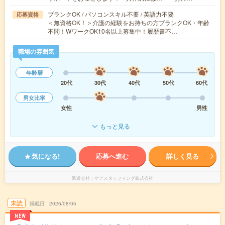
ブランクOK / パソコンスキル不要 / 英語力不要
応募資格
＜無資格OK！＞介護の経験をお持ちの方ブランクOK・年齢
不問！WワークOK10名以上募集中！履歴書不…
職場の雰囲気
年齢層
20代
30代
40代
50代
60代
男女比率
女性
男性
もっと見る
気になる!
応募へ進む
詳しく見る
派遣会社
ケアスタッフィング株式会社
未読
掲載日
2026/08/05
NEW