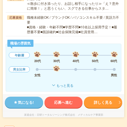
≪散歩に付き添ったり、お話し相手になったり≫「え？意外
に簡単！」と思うくらい、スグできる仕事からスタ…
職種未経験OK / ブランクOK / パソコンスキル不要 / 英語力不
応募資格
要
■資格・経験・年齢不問■学歴不問■10名以上採用予定！■履
歴書不要■面談確約■社会保険完備■社員登用…
職場の雰囲気
年齢層
20代
30代
40代
50代
60代
男女比率
女性
男性
もっと見る
気になる!
応募へ進む
詳しく見る
派遣会社
日研トータルソーシング株式会社 メディカルケア事業部