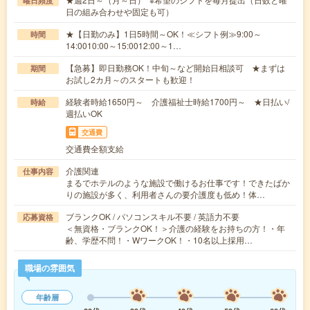
曜日頻度
日の組み合わせや固定も可）
★【日勤のみ】1日5時間～OK！≪シフト例≫9:00～
時間
14:0010:00～15:0012:00～1…
【急募】即日勤務OK！中旬～など開始日相談可 ★まずは
期間
お試し2カ月～のスタートも歓迎！
経験者時給1650円～ 介護福祉士時給1700円～ ★日払い/
時給
週払いOK
交通費
交通費全額支給
介護関連
仕事内容
まるでホテルのような施設で働けるお仕事です！できたばか
りの施設が多く、利用者さんの要介護度も低め！体…
ブランクOK / パソコンスキル不要 / 英語力不要
応募資格
＜無資格・ブランクOK！＞介護の経験をお持ちの方！・年
齢、学歴不問！・WワークOK！・10名以上採用…
職場の雰囲気
年齢層