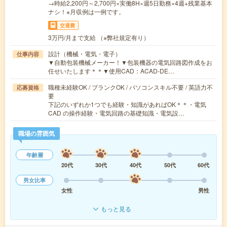
→時給2,200円～2,700円×実働8H×週5日勤務×4週+残業基本
ナシ！※月収例は一例です。
交通費
3万円/月まで支給 （※弊社規定有り）
設計（機械・電気・電子）
仕事内容
▼自動包装機械メーカー！▼包装機器の電気回路図作成をお
任せいたします＊＊▼使用CAD：ACAD-DE…
職種未経験OK / ブランクOK / パソコンスキル不要 / 英語力不
応募資格
要
下記のいずれか1つでも経験・知識があればOK＊＊・電気
CAD の操作経験・電気回路の基礎知識・電気設…
職場の雰囲気
年齢層
20代
30代
40代
50代
60代
男女比率
女性
男性
もっと見る