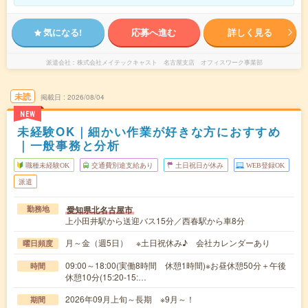
気になる!
応募へ進む
詳しく見る
派遣会社
株式会社メイテックキャスト 名古屋支店 オフィスワーク事業部
未読
掲載日
2026/08/04
NEW
未経験OK｜細かい作業が好きな方におすすめ
｜一般事務と分析
職種未経験OK
交通費別途支給あり
土日祝日が休み
WEB登録OK
派遣
愛知県北名古屋市
勤務地
上小田井駅から送迎バス15分／西春駅から車8分
月～金（週5日） ※土日祝休み♪ 会社カレンダーあり
曜日頻度
09:00～18:00(実働8時間 休憩1時間)※お昼休憩50分＋午後
時間
休憩10分(15:20-15:…
2026年09月上旬～長期 ※9月～！
期間