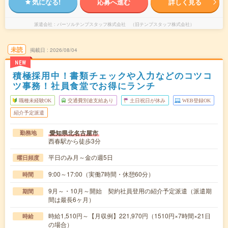
気になる!
応募へ進む
詳しく見る
派遣会社
パーソルテンプスタッフ株式会社 （旧テンプスタッフ株式会社）
未読
掲載日
2026/08/04
NEW
積極採用中！書類チェックや入力などのコツコ
ツ事務！社員食堂でお得にランチ
職種未経験OK
交通費別途支給あり
土日祝日が休み
WEB登録OK
紹介予定派遣
愛知県北名古屋市
勤務地
西春駅から徒歩3分
平日のみ月～金の週5日
曜日頻度
9:00～17:00（実働7時間・休憩60分）
時間
9月～・10月～開始 契約社員登用の紹介予定派遣（派遣期
期間
間は最長6ヶ月）
時給1,510円～【月収例】221,970円（1510円×7時間×21日
時給
の場合）