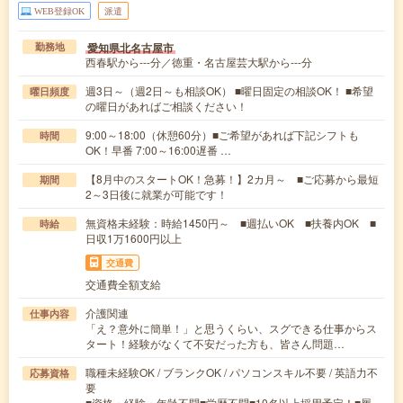
WEB登録OK
派遣
愛知県北名古屋市
勤務地
西春駅から---分／徳重・名古屋芸大駅から---分
週3日～（週2日～も相談OK） ■曜日固定の相談OK！ ■希望
曜日頻度
の曜日があればご相談ください！
9:00～18:00（休憩60分）■ご希望があれば下記シフトも
時間
OK！早番 7:00～16:00遅番 …
【8月中のスタートOK！急募！】2カ月～ ■ご応募から最短
期間
2～3日後に就業が可能です！
無資格未経験：時給1450円～ ■週払いOK ■扶養内OK ■
時給
日収1万1600円以上
交通費
交通費全額支給
介護関連
仕事内容
「え？意外に簡単！」と思うくらい、スグできる仕事からス
タート！経験がなくて不安だった方も、皆さん問題…
職種未経験OK / ブランクOK / パソコンスキル不要 / 英語力不
応募資格
要
■資格・経験・年齢不問■学歴不問■10名以上採用予定！■履