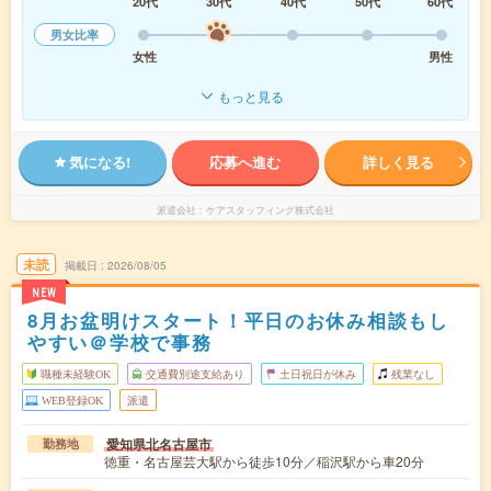
20代
30代
40代
50代
60代
男女比率
女性
男性
もっと見る
気になる!
応募へ進む
詳しく見る
派遣会社
ケアスタッフィング株式会社
未読
掲載日
2026/08/05
NEW
8月お盆明けスタート！平日のお休み相談もし
やすい＠学校で事務
職種未経験OK
交通費別途支給あり
土日祝日が休み
残業なし
WEB登録OK
派遣
愛知県北名古屋市
勤務地
徳重・名古屋芸大駅から徒歩10分／稲沢駅から車20分