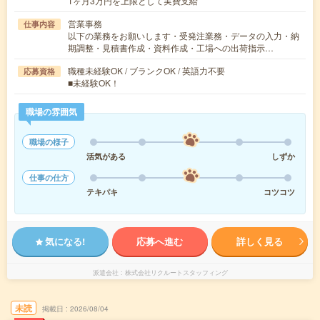
1ヶ月3万円を上限として実費支給
営業事務
仕事内容
以下の業務をお願いします・受発注業務・データの入力・納
期調整・見積書作成・資料作成・工場への出荷指示…
職種未経験OK / ブランクOK / 英語力不要
応募資格
■未経験OK！
職場の雰囲気
職場の様子
活気がある
しずか
仕事の仕方
テキパキ
コツコツ
気になる!
応募へ進む
詳しく見る
派遣会社
株式会社リクルートスタッフィング
未読
掲載日
2026/08/04