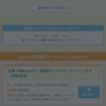
全4件をすべて見る
興味があったら「★気になる！」をタップ！
「気になる！」を押しておくと、
保存した求人を
後でまとめてチェック
できます！
あなたの閲覧履歴からのオススメのお仕事です
急募｜時給1600円｜車通勤OK｜8月中にスタートできる
｜事務[派遣]
給 与
時給1600円 月収例 224,000円+残業代
交通費
全額支給
気になる!
勤務地
徳重・名古屋芸大駅車7分 ※有名パンメーカ
ーの工場近くです（駐車場を無料で借りられます）