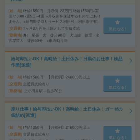
給 与
時給1550円 月収例 23万円 時給1550円×実
働7h30m×週5日×4週 ※月収例を保証するものではあり
ません。※給与即受取りサービス利用可（利用条件有）
交通費
1ヶ月3万円を上限として実費支給
気になる!
勤務地
JR 尾張一宮 徒歩90分 犬山線 徳重・名
古屋芸大 徒歩50分 ※車通勤可能
給与即払いOK！高時給！土日休み！日勤のお仕事！検品
作業[派遣]
給 与
時給1500円 【月収例】240000円以上
交通費
交通費支給有り
気になる!
勤務地
上小田井駅～徒歩20分
座り仕事！給与即払いOK！高時給！土日休み！ガーゼの
袋詰め[派遣]
給 与
時給1350円 【月収例】216000円以上
交通費
交通費支給有り
気になる!