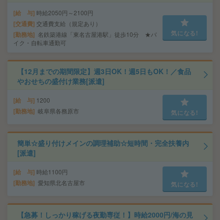
給 与
時給2050円～2100円
交通費
交通費支給（規定あり）
気になる!
勤務地
名鉄築港線「東名古屋港駅」徒歩10分 ★バ
イク・自転車通勤可
【12月までの期間限定】週3日OK！週5日もOK！／食品
やおせちの盛付け業務[派遣]
給 与
1200
勤務地
岐阜県各務原市
気になる!
簡単☆盛り付けメインの調理補助☆短時間・完全扶養内
[派遣]
給 与
時給1100円
勤務地
愛知県北名古屋市
気になる!
【急募！しっかり稼げる夜勤専従！】時給2000円/海の見