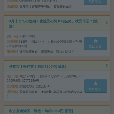
交通費
交通費全額支給（規定あり）
気になる!
勤務地
愛知県名古屋市中村区 名古屋駅直結
9月末までの短期！化粧品の簡単箱詰め、検品作業＊[派
遣]
給 与
時給1200円
交通費
613円／1日あたり ※1日の交通費上限＝74円
×所定労働時間
気になる!
勤務地
静岡県藤枝市 東海道線「藤枝」駅近く
弥富市！軽作業！時給1900円[派遣]
給 与
時給1900円 日額平均1万5200円/月額30万4
000円/残込37万5250円
交通費
交通費支給（規定あり）
気になる!
勤務地
愛知県弥富市 ★無料駐車場有 ※敷地内徒歩3
分
名古屋市港区！製造！時給2050円[派遣]