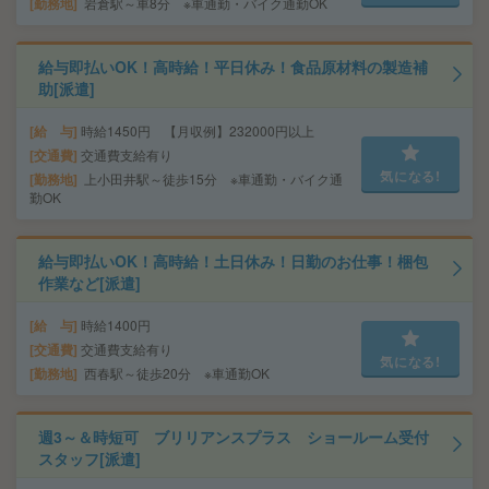
勤務地
岩倉駅～車8分 ※車通勤・バイク通勤OK
給与即払いOK！高時給！平日休み！食品原材料の製造補
助[派遣]
給 与
時給1450円 【月収例】232000円以上
交通費
交通費支給有り
気になる!
勤務地
上小田井駅～徒歩15分 ※車通勤・バイク通
勤OK
給与即払いOK！高時給！土日休み！日勤のお仕事！梱包
作業など[派遣]
給 与
時給1400円
交通費
交通費支給有り
気になる!
勤務地
西春駅～徒歩20分 ※車通勤OK
週3～＆時短可 ブリリアンスプラス ショールーム受付
スタッフ[派遣]