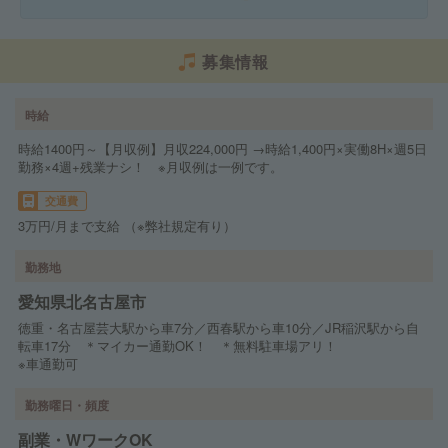
募集情報
時給
時給1400円～【月収例】月収224,000円 →時給1,400円×実働8H×週5日
勤務×4週+残業ナシ！ ※月収例は一例です。
交通費
3万円/月まで支給 （※弊社規定有り）
勤務地
愛知県北名古屋市
徳重・名古屋芸大駅から車7分／西春駅から車10分／JR稲沢駅から自
転車17分 ＊マイカー通勤OK！ ＊無料駐車場アリ！
※車通勤可
勤務曜日・頻度
副業・WワークOK