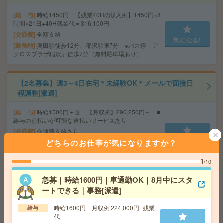
給 与
時給1450円 【残業40Hの収入例】1450円×8
時間×21日+40H残業代＝316,100円
交通費
全額支給
気になる!
勤務地
奥田駅徒歩12分、稲沢駅車7分 ※バス停「ア
クロスプラザ稲沢」徒歩7分（無料駐車場あり）
【2名募集】週3～4日在宅＊未経験OK＊メールで面接日
程調整[派遣]
給 与
時給1500円＋交 【月収例】296,250円～ ■
給与の前払いが可能な速払いサービスあり
交通費
交通費支給あり
気になる!
どちらのお仕事が気になりますか？
勤務地
愛知県名古屋市中村区 名古屋地下鉄東山
線 名古屋駅徒歩1分、名鉄名古屋本線 名鉄名古屋駅徒
歩1分
1
/10
急募｜時給1600円｜車通勤OK｜8月中にスタ
【時給1600円＊17時半定時】電話なし！お菓子食べつつ
ートできる｜事務[派遣]
ぽちぽち＊データ入力[派遣]
時給1600円 月収例 224,000円+残業
給与
代
給 与
時給1600円 【月収例】時給1600円×7時間3