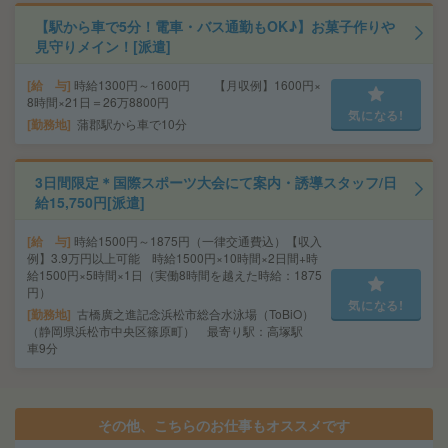
【駅から車で5分！電車・バス通勤もOK♪】お菓子作りや
見守りメイン！[派遣]
給 与
時給1300円～1600円 【月収例】1600円×
8時間×21日＝26万8800円
気になる!
勤務地
蒲郡駅から車で10分
3日間限定＊国際スポーツ大会にて案内・誘導スタッフ/日
給15,750円[派遣]
給 与
時給1500円～1875円（一律交通費込）【収入
例】3.9万円以上可能 時給1500円×10時間×2日間+時
給1500円×5時間×1日（実働8時間を越えた時給：1875
円）
気になる!
勤務地
古橋廣之進記念浜松市総合水泳場（ToBiO）
（静岡県浜松市中央区篠原町） 最寄り駅：高塚駅
車9分
その他、こちらのお仕事もオススメです