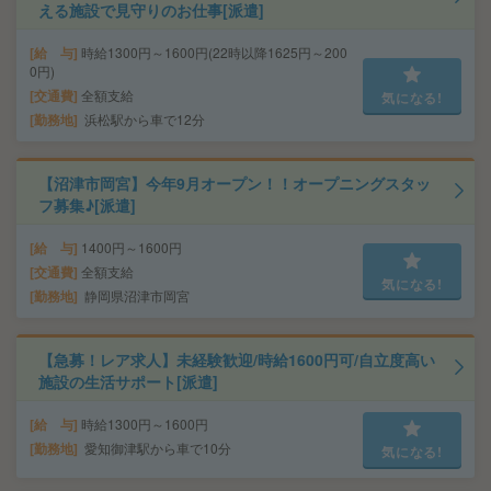
える施設で見守りのお仕事[派遣]
給 与
時給1300円～1600円(22時以降1625円～200
0円)
交通費
全額支給
気になる!
勤務地
浜松駅から車で12分
【沼津市岡宮】今年9月オープン！！オープニングスタッ
フ募集♪[派遣]
給 与
1400円～1600円
交通費
全額支給
気になる!
勤務地
静岡県沼津市岡宮
【急募！レア求人】未経験歓迎/時給1600円可/自立度高い
施設の生活サポート[派遣]
給 与
時給1300円～1600円
勤務地
愛知御津駅から車で10分
気になる!