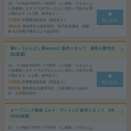
給 与
時給1500円～1600円 ※ご経験・スキルによ
り考慮致します スマホでかんたんに前払いで給与が受
け取れます（※上限、条件あり）
交通費
交通費全額支給（規定あり）
気になる!
勤務地
愛知県名古屋市西区 地下鉄桜通線・鶴舞
線 丸の内駅 8番出口より徒歩8分
週4～【かんざし屋wargo】販売スタッフ 服装＆髪色自
由[派遣]
給 与
時給1600円～1700円 ※ご経験・スキルによ
り考慮致します スマホでかんたんに前払いで給与が受
け取れます（※上限、条件あり）
交通費
交通費全額支給（規定あり）
気になる!
勤務地
愛知県名古屋市中区 上前津駅から徒歩4
分 大須商店街内
オープニング募集【ルイ・ヴィトン】販売スタッフ HA
ERA[派遣]
給 与
時給1700円～1750円 ※ご経験・スキルによ