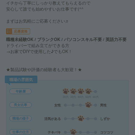
イチから丁寧にしっかり教えてもらえるので
安心して誰でも始めやすいお仕事です(^^
まずはお気軽にご応募ください♬
応募資格
職種未経験OK / ブランクOK / パソコンスキル不要 / 英語力不要
ドライバーで組み立てができる方
→お家でDIYで使用した♪でもOK！
★製品試験や評価の経験者も大歓迎！★
職場の雰囲気
年齢層
20代
30代
40代
50代
60代
男女比率
女性
男性
職場の様子
活気がある
しずか
仕事の仕方
テキパキ
コツコツ