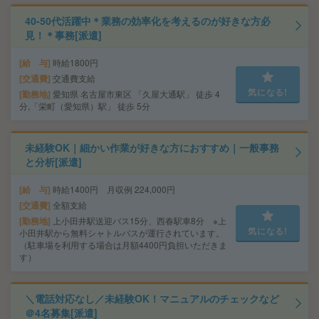
40-50代活躍中＊業務の効率化を考えるのが好きな方必
見！＊事務[派遣]
給 与
時給1800円
交通費
交通費支給
気になる!
勤務地
愛知県 名古屋市東区 「久屋大通駅」 徒歩 4
分,「栄町（愛知県）駅」 徒歩 5分
未経験OK｜細かい作業が好きな方におすすめ｜一般事務
と分析[派遣]
給 与
時給1400円 月収例 224,000円
交通費
全額支給
勤務地
上小田井駅送迎バス15分、西春駅車8分 ※上
気になる!
小田井駅から無料シャトルバスが運行されています。
（駐車場を利用する場合は月額4400円負担いただきま
す）
＼電話対応なし／未経験OK！マニュアルのチェックなど
＠4名募集[派遣]