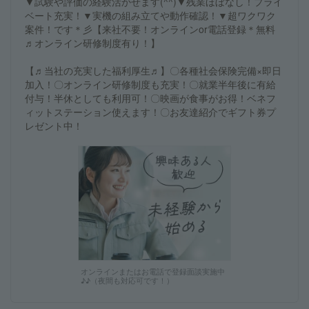
▼試験や評価の経験活かせます(^^)▼残業ほぼなし！プライ
ベート充実！▼実機の組み立てや動作確認！▼超ワクワク
案件！です＊彡【来社不要！オンラインor電話登録＊無料
♬オンライン研修制度有り！】
【♬当社の充実した福利厚生♬】〇各種社会保険完備×即日
加入！〇オンライン研修制度も充実！〇就業半年後に有給
付与！半休としても利用可！〇映画が食事がお得！ベネフ
ィットステーション使えます！〇お友達紹介でギフト券プ
レゼント中！
オンラインまたはお電話で登録面談実施中
♪♪（夜間も対応可です！）