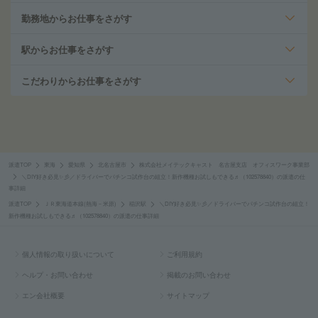
勤務地からお仕事をさがす
駅からお仕事をさがす
こだわりからお仕事をさがす
派遣TOP
東海
愛知県
北名古屋市
株式会社メイテックキャスト 名古屋支店 オフィスワーク事業部
＼DIY好き必見✨彡／ドライバーでパチンコ試作台の組立！新作機種お試しもできる♬（102578840）の派遣の仕
事詳細
派遣TOP
ＪＲ東海道本線(熱海－米原)
稲沢駅
＼DIY好き必見✨彡／ドライバーでパチンコ試作台の組立！
新作機種お試しもできる♬（102578840）の派遣の仕事詳細
個人情報の取り扱いについて
ご利用規約
ヘルプ・お問い合わせ
掲載のお問い合わせ
エン会社概要
サイトマップ