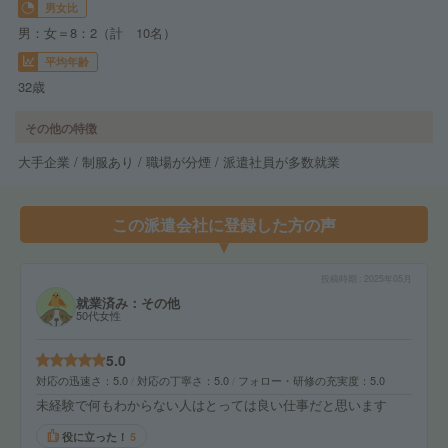
男女比
男：女＝8：2（計 10名）
平均年齢
32歳
その他の特徴
大手企業 / 制服あり / 職場が分煙 / 派遣社員が多数就業
この派遣会社に登録した方の声
投稿時期
2025年05月
就業済み：その他
50代女性
5.0
対応の迅速さ
5.0
対応の丁寧さ
5.0
フォロー・研修の充実度
5.0
未経験で何もわからない人はとっては良い仕事だと思います
役に立った！
5