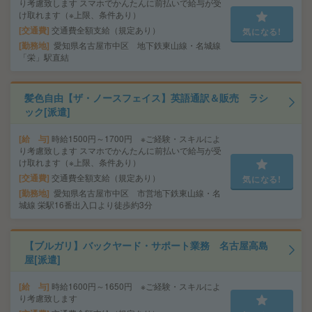
り考慮致します スマホでかんたんに前払いで給与が受
け取れます（※上限、条件あり）
交通費
交通費全額支給（規定あり）
気になる!
勤務地
愛知県名古屋市中区 地下鉄東山線・名城線
「栄」駅直結
髪色自由【ザ・ノースフェイス】英語通訳＆販売 ラシ
ック[派遣]
給 与
時給1500円～1700円 ※ご経験・スキルによ
り考慮致します スマホでかんたんに前払いで給与が受
け取れます（※上限、条件あり）
交通費
交通費全額支給（規定あり）
気になる!
勤務地
愛知県名古屋市中区 市営地下鉄東山線・名
城線 栄駅16番出入口より徒歩約3分
【ブルガリ】バックヤード・サポート業務 名古屋高島
屋[派遣]
給 与
時給1600円～1650円 ※ご経験・スキルによ
り考慮致します