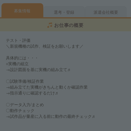
募集情報
選考・登録
派遣会社概要
お仕事の概要
テスト・評価
＼新規機種の試作、検証をお願いします／
具体的には・・・
○実機の組立
→設計図面を基に実機の組み立て♬
〇試験準備/検証作業
→組み立てた実機がきちんと動くか確認作業
→指示通りに確認するだけ♬
〇データ入力/まとめ
〇動作チェック
→試作品が量産に入る前に動作の最終チェック♬