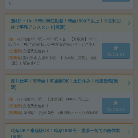
り）
週4日＊10-15時の時短勤務！時給1500円以上！非営利団
体で事務アシスタント[派遣]
給 与
時給1500円～1600円＋交 【月収例】120,0
00円～ ■給与の前払いが可能な速払いサービスあり
交通費
交通費支給あり
気になる!
勤務地
愛知県名古屋市中区 中央本線（東海） 金山
（愛知）駅徒歩6分
座り仕事！高時給！車通勤OK！土日休み！検査業務[派
遣]
給 与
時給1900円 【月収例】304000円以上
交通費
交通費支給有り
気になる!
勤務地
味美駅～徒歩13分 ※車通勤・バイク通勤OK
時短OK＊未経験OK！時給1550円！尾張一宮での軽作業
[派遣]