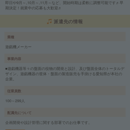
即日や9月～,10月～,11月～など、開始時期は柔軟に調整可能です♬早
期決定！就業中の応募も大歓迎♬
派遣先の情報
業種
遊戯機メーカー
事業内容
■遊戯機器等々の盤面の役物の開発と設計、及び盤面全体のトータルデ
ザイン、遊戯機器の筐体・盤面の製造販売を手掛ける愛知県が本社の
企業。
従業員数
100～299人
配属先について
企画開発や設計管理に関する部署でのお仕事です。