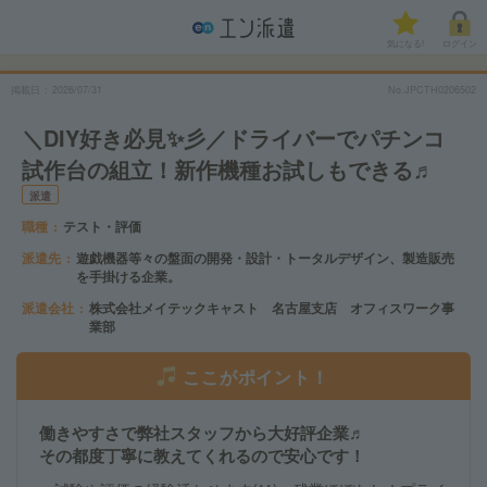
気になる!
ログイン
掲載日
2026/07/31
No.JPCTH0206502
＼DIY好き必見✨彡／ドライバーでパチンコ
試作台の組立！新作機種お試しもできる♬
派遣
職種
テスト・評価
派遣先
遊戯機器等々の盤面の開発・設計・トータルデザイン、製造販売
を手掛ける企業。
派遣会社
株式会社メイテックキャスト 名古屋支店 オフィスワーク事
業部
ここがポイント！
働きやすさで弊社スタッフから大好評企業♬
その都度丁寧に教えてくれるので安心です！