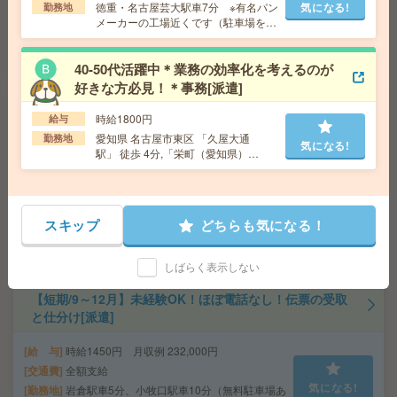
0分×月21日＝252,000円
徳重・名古屋芸大駅車7分 ※有名パン
気になる!
勤務地
メーカーの工場近くです（駐車場を無
交通費
全額支給
気になる!
料で借りられます）
勤務地
伏見駅徒歩4分、丸の内駅徒歩6分 ※鶴舞線か
らのアクセスも便利です！
40-50代活躍中＊業務の効率化を考えるのが
好きな方必見！＊事務[派遣]
時給3000円！未経験OK！【トヨタ自動車】在宅OK！豊
時給1800円
給与
田市で一般事務[派遣]
愛知県 名古屋市東区 「久屋大通
勤務地
気になる!
駅」 徒歩 4分,「栄町（愛知県）
給 与
時給3000円 月収例 59万円 時給3000円×実
駅」 徒歩 5分
働8h×週5日×4週+残業30h ※月収例を保証するもので
はありません。
交通費
1ヶ月3万円を上限として実費支給
気になる!
スキップ
どちらも気になる！
勤務地
三河線 豊田市 バス58分 三河線 土橋(愛
知県) バス75分 ※車通勤可能
しばらく表示しない
【短期/9～12月】未経験OK！ほぼ電話なし！伝票の受取
と仕分け[派遣]
給 与
時給1450円 月収例 232,000円
交通費
全額支給
気になる!
勤務地
岩倉駅車5分、小牧口駅車10分（無料駐車場あ