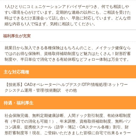
1人ひとりにコミュニケーションアドバイザーがつき、何でも相談しや
すい環境を心がけています。定期的な連絡の以外にも、ご相談を受けた
時はできるだけ直接会って話し合い、早急に対応しています。どんな些
細な内容も1人で悩まず、気軽に相談してください。
福利厚生が充実
就業日から加入できる各種保険はもちろんのこと、メイテック健保なら
ではのお得な保険料、資格取得補助制度など魅力はたくさん！財形貯蓄
制度や、半日単位で消化できる有給休暇などフォロー体制は万全です。
主な対応職種
【技術系】CADオペレーター/ヘルプデスク/DTP/情報処理/ネットワー
クシステム運用・管理/技術翻訳 その他
待遇・福利厚生
社会保険完備、無料定期健康診断、人間ドック割引制度、有給休暇制度
有（半日での消化も可能！）、年末調整、資格取得補助制度、無料パソ
コン講座、提携校スクール（語学・簿記・OAスクール各種）割引、財
形貯蓄制度等！現在、ご登録いただきました皆様に自宅で出来るｅラー