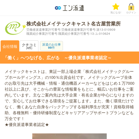
気になる!
ログイン
株式会社メイテックキャスト名古屋営業所
労働者派遣事業許可番号:労働者派遣事業許可番号:派13-010909
職業紹介事業許可番号:職業紹介事業許可番号:13-ユ-010624
クチコミ
派遣のお仕事
会社情報
99
件
4
件
「働く」へつなげる、広がる ～優良派遣事業者認定～
メイテックキャストは、東証一部上場企業「株式会社メイテックグルー
プホールディングス」の100％出資会社です。メイテックグループ全体
のお取引先は大手機械・情報・通信機器メーカーなどをはじめ１万7000
社以上に及び、そこからの豊富な情報量をもとに、幅広いお仕事をご案
内しています。主なご案内先は大手企業・有名企業が中心になりますの
で、安心してお仕事できる環境をご提案します。また、働く環境だけで
なく、働くあなた自身をバックアップする福利厚生が充実！資格取得補
助、各種無料・優待研修制度などキャリアアップサポートプランなども
万全です！
★優良派遣事業者認定★