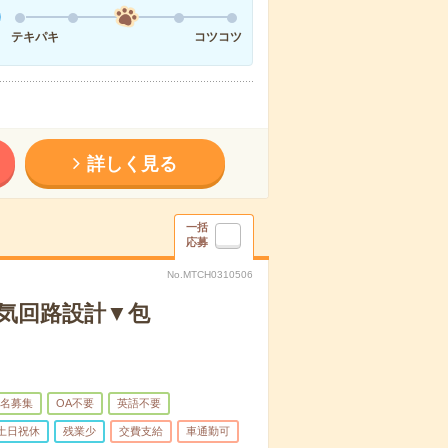
テキパキ
コツコツ
詳しく見る
一括
応募
No.MTCH0310506
電気回路設計▼包
名募集
OA不要
英語不要
土日祝休
残業少
交費支給
車通勤可