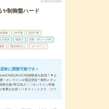
No.MTCH1903636
せる✨制御盤ハード
名募集
OA不要
英語不要
土日祝休
残業少
副業・WワークOK
遣多
電話対応なし
ルーティン
間は柔軟に調整可能です♬
toCAD以外のCAD経験者も歓迎＊▼上
要！オンラインor電話登録＊無料♬オン
保険完備×即日加入！〇オンライン研修
が食事がお得！ベネフィットステ…
つづ