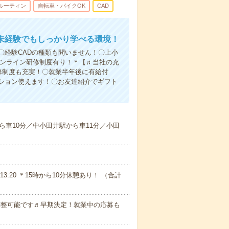
ルーティン
自転車・バイクOK
CAD
未経験でもしっかり学べる環境！
〇経験CADの種類も問いません！〇上小
オンライン研修制度有り！＊【♬当社の充
修制度も充実！〇就業半年後に有給付
ション使えます！〇お友達紹介でギフト
ら車10分／中小田井駅から車11分／小田
～13:20 ＊15時から10分休憩あり！ （合計
に調整可能です♬早期決定！就業中の応募も