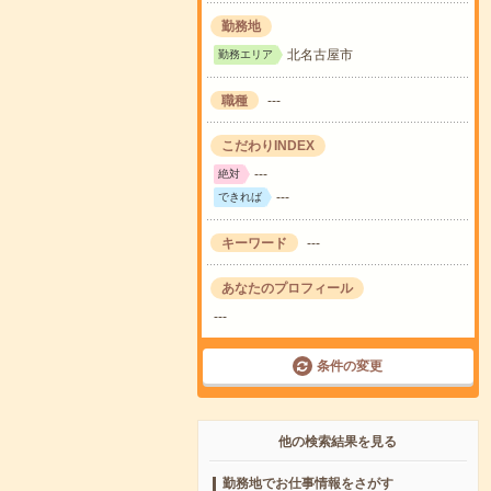
勤務地
北名古屋市
勤務エリア
職種
---
こだわりINDEX
---
絶対
---
できれば
キーワード
---
あなたのプロフィール
---
条件の変更
他の検索結果を見る
勤務地でお仕事情報をさがす