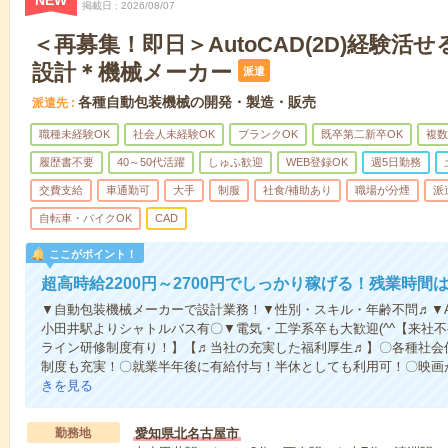
NEW
掲載日
2026/08/07
＜再募集！即日＞AutoCAD(2D)経験活
設計＊機械メーカー
派遣
各種自動包装機械の開発・製造・販売
派遣先
職種未経験OK
社会人未経験OK
ブランクOK
既卒第二新卒OK
複数
履歴書不要
40～50代活躍
しゅふ歓迎
WEB登録OK
週5日勤務
交費支給
車通勤可
大手
制服
社食/補助あり
職場が分煙
派
自転車・バイクOK
CAD
ここがポイント！
超高時給2200円～2700円でしっかり稼げる！残業時
▼自動包装機械メーカーで設計業務！▼性別・スキル・年齢不問♬▼Au
小田井駅よりシャトルバス有〇▼電気・工学系卒も大歓迎(^^【来社不
ライン研修制度有り！】【♬当社の充実した福利厚生♬】〇各種社会
制度も充実！〇就業半年後に有給付与！半休としても利用可！〇映画
きを見る
勤務地
愛知県北名古屋市