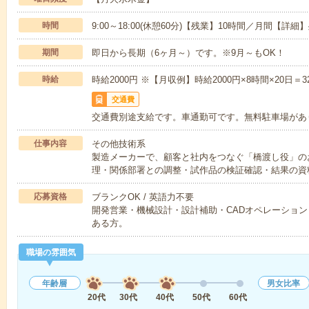
時間
9:00～18:00(休憩60分)【残業】10時間／月間【詳
期間
即日から長期（6ヶ月～）です。※9月～もOK！
時給
時給2000円 ※【月収例】時給2000円×8時間×20日＝
交通費
交通費別途支給です。車通勤可です。無料駐車場があ
仕事内容
その他技術系
製造メーカーで、顧客と社内をつなぐ「橋渡し役」の
理・関係部署との調整・試作品の検証確認・結果の資
応募資格
ブランクOK / 英語力不要
開発営業・機械設計・設計補助・CADオペレーショ
ある方。
職場の雰囲気
年齢層
男女比率
20代
30代
40代
50代
60代