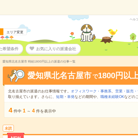
ヘル
エリア変更
た希望条件
お気に入りの派遣会社
愛知県北名古屋市 時給1800円以上の派遣の仕事一覧
愛知県北名古屋市
1800円以
で
北名古屋市の派遣のお仕事情報です。
オフィスワーク・事務系
、
営業・販売・
取り揃えています。さらに、
短期
・
単発
などの期間や、
職種未経験OK
などの
4
1
4
件中
～
件を表示中
未読