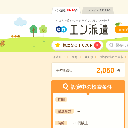
エン派遣
15490
件
エンバイト
22168
件
ちょうど良いワークライフバランスが叶う
東海版
気になる！リスト
0
保存し
派遣TOP
東海
愛知県
愛知県北名古屋市
,
2
0
5
0
平均時給:
円
設定中の検索条件
期間
---
派遣形式
---
時給
1800円以上