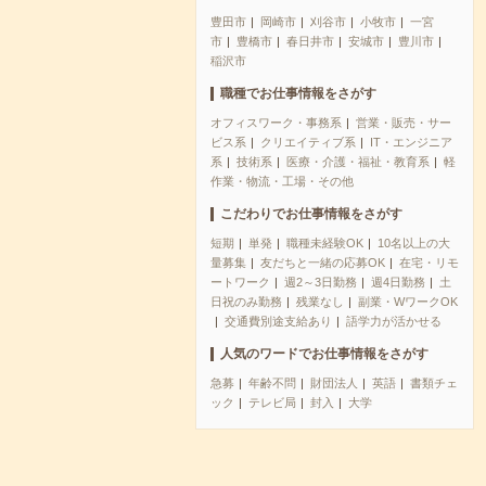
豊田市
岡崎市
刈谷市
小牧市
一宮
市
豊橋市
春日井市
安城市
豊川市
稲沢市
職種でお仕事情報をさがす
オフィスワーク・事務系
営業・販売・サー
ビス系
クリエイティブ系
IT・エンジニア
系
技術系
医療・介護・福祉・教育系
軽
作業・物流・工場・その他
こだわりでお仕事情報をさがす
短期
単発
職種未経験OK
10名以上の大
量募集
友だちと一緒の応募OK
在宅・リモ
ートワーク
週2～3日勤務
週4日勤務
土
日祝のみ勤務
残業なし
副業・WワークOK
交通費別途支給あり
語学力が活かせる
人気のワードでお仕事情報をさがす
急募
年齢不問
財団法人
英語
書類チェ
ック
テレビ局
封入
大学