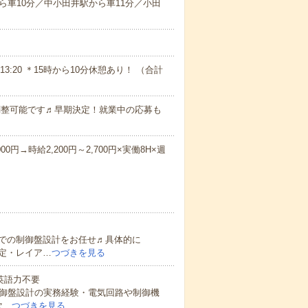
ら車10分／中小田井駅から車11分／小田
～13:20 ＊15時から10分休憩あり！ （合計
に調整可能です♬早期決定！就業中の応募も
00円→時給2,200円～2,700円×実働8H×週
。
での制御盤設計をお任せ♬具体的に
定・レイア…
つづきを見る
 英語力不要
制御盤設計の実務経験・電気回路や制御機
次…
つづきを見る