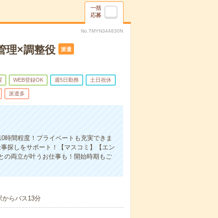
一括
応募
No.TMYN344830N
管理×調整役
派遣
躍
WEB登録OK
週5日勤務
土日祝休
派遣多
10時間程度！プライベートも充実できま
仕事探しをサポート！【マスコミ】【エン
との両立が叶うお仕事も！開始時期もご
からバス13分