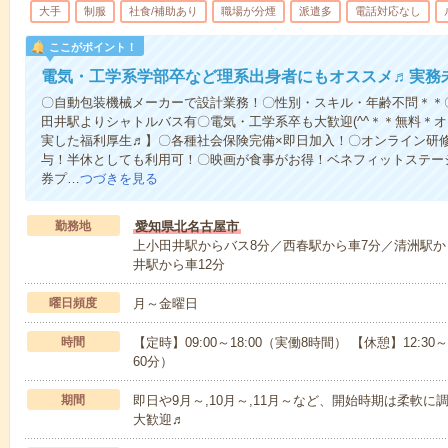
大手
制服
社食/補助あり
職場が分煙
派遣多
電話対応なし
ここがポイント！
電気・工学系学部卒など理系出身者にもオススメ♬実務
〇自動包装機械メーカーで設計業務！〇性別・スキル・年齢不問＊＊
田井駅よりシャトルバス有〇電気・工学系卒も大歓迎(^^＊＊無料＊
実した福利厚生♬】〇各種社会保険完備×即日加入！〇オンライン研
与！半休としても利用可！〇映画が食事がお得！ベネフィットステー
券プ…
つづきを見る
勤務地
愛知県北名古屋市
上小田井駅からバス8分／西春駅から車7分／清洲駅か
井駅から車12分
曜日頻度
月～金曜日
時間
【定時】09:00～18:00（実働8時間） 【休憩】12:30
60分）
期間
即日や9月～,10月～,11月～など、開始時期は柔軟
大歓迎♬