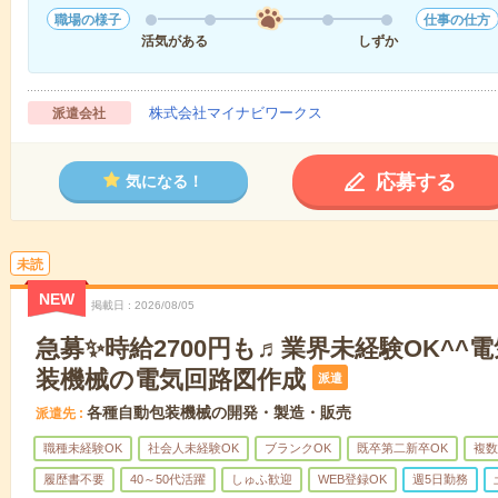
職場の様子
仕事の仕方
活気がある
しずか
株式会社マイナビワークス
派遣会社
応募する
気になる！
未読
NEW
掲載日
2026/08/05
急募✨時給2700円も♬業界未経験OK^^
装機械の電気回路図作成
派遣
各種自動包装機械の開発・製造・販売
派遣先
職種未経験OK
社会人未経験OK
ブランクOK
既卒第二新卒OK
複数
履歴書不要
40～50代活躍
しゅふ歓迎
WEB登録OK
週5日勤務