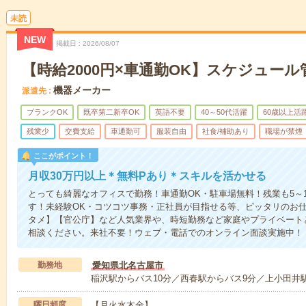
未読
NEW
掲載日
2026/08/07
【時給2000円×車通勤OK】スケジュール
機器メーカー
派遣先
ブランクOK
既卒第二新卒OK
英語不要
40～50代活躍
60歳以上活
残業少
交費支給
車通勤可
服装自由
社食/補助あり
職場が禁煙
ここがポイント！
月収30万円以上＊無料Pあり＊スキルを活かせる
とっても綺麗なオフィスで勤務！車通勤OK・駐車場無料！残業も5～
す！未経験OK・コツコツ事務・正社員が目指せる等、ピッタリのお
タメ】【官公庁】など人気業界や、時短勤務など家庭やプライベート
相談ください。来社不要！ウェブ・電話でのオンライン面談実施中！
勤務地
愛知県北名古屋市
稲沢駅からバス10分／西春駅からバス9分／上小田井駅
曜日頻度
【月火水木金】