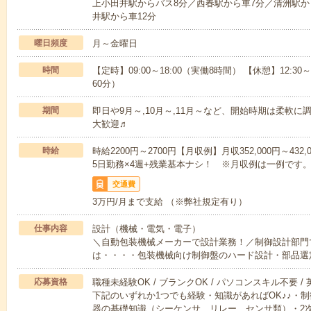
上小田井駅からバス8分／西春駅から車7分／清洲駅か
井駅から車12分
曜日頻度
月～金曜日
時間
【定時】09:00～18:00（実働8時間） 【休憩】12:30
60分）
期間
即日や9月～,10月～,11月～など、開始時期は柔軟
大歓迎♬
時給
時給2200円～2700円【月収例】月収352,000円～432,0
5日勤務×4週+残業基本ナシ！ ※月収例は一例です
交通費
3万円/月まで支給 （※弊社規定有り）
仕事内容
設計（機械・電気・電子）
＼自動包装機械メーカーで設計業務！／制御設計部門
は・・・・包装機械向け制御盤のハード設計・部品選
応募資格
職種未経験OK / ブランクOK / パソコンスキル不要 /
下記のいずれか1つでも経験・知識があればOK♪♪・
器の基礎知識（シーケンサ、リレー、センサ類）・2