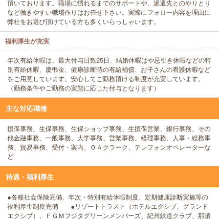
頂いております。職場に慣れるまでのサポートや、派遣先とのやりとり
など働きやすい職場作りはお任せ下さい。実際にフォロー内容を理由に
弊社をお選び頂けている方も多くいらっしゃいます。
福利厚生が充実
年次有給休暇は、最大付与日数25日、結婚休暇はや忌引き休暇などの特
別有給休暇、慶弔金、健康診断時の有給補償、お子さんの看護休暇など
をご用意しています。安心してご勤務頂ける制度が充実しています。
（勤務条件やご勤務の実態に応じた付与となります）
主な対応職種
損保事務、生保事務、生保ショップ事務、生損保営業、銀行事務、その
他金融事務、一般事務、大学事務、営業事務、経理事務、人事・総務事
務、貿易事務、受付・案内、ＯＡクラーク、テレフォンオペレーターな
ど
待遇・福利厚生
●各種社会保険完備、年次・特別有給休暇制度、定期健康診断実施等の
福利厚生制度完備 ●リゾートトラスト（ホテルエクシブ、グランド
エクシブ）、ＦＧＭフジタグリーンメンバーズ、紀州鉄道クラブ、那須