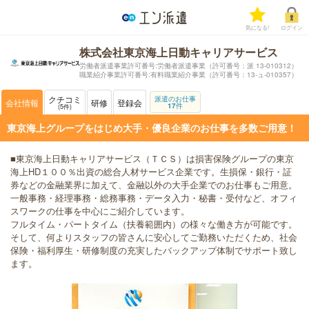
気になる!
ログイン
株式会社東京海上日動キャリアサービス
労働者派遣事業許可番号:労働者派遣事業（許可番号：派 13-010312）
職業紹介事業許可番号:有料職業紹介事業（許可番号：13-ュ-010357）
クチコミ
派遣のお仕事
会社情報
研修
登録会
17
件
5
件
東京海上グループをはじめ大手・優良企業のお仕事を多数ご用意！
■東京海上日動キャリアサービス（ＴＣＳ）は損害保険グループの東京
海上HD１００％出資の総合人材サービス企業です。生損保・銀行・証
券などの金融業界に加えて、金融以外の大手企業でのお仕事もご用意。
一般事務・経理事務・総務事務・データ入力・秘書・受付など、オフィ
スワークの仕事を中心にご紹介しています。
フルタイム・パートタイム（扶養範囲内）の様々な働き方が可能です。
そして、何よりスタッフの皆さんに安心してご勤務いただくため、社会
保険・福利厚生・研修制度の充実したバックアップ体制でサポート致し
ます。