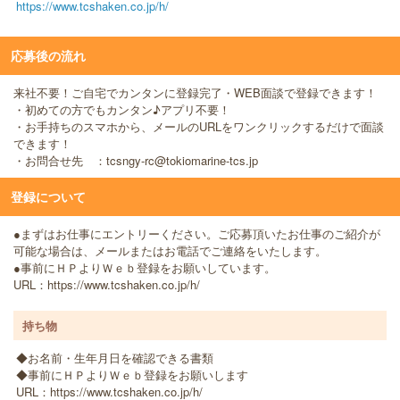
https://www.tcshaken.co.jp/h/
応募後の流れ
来社不要！ご自宅でカンタンに登録完了・WEB面談で登録できます！
・初めての方でもカンタン♪アプリ不要！
・お手持ちのスマホから、メールのURLをワンクリックするだけで面談
できます！
・お問合せ先 ：tcsngy-rc@tokiomarine-tcs.jp
登録について
●まずはお仕事にエントリーください。ご応募頂いたお仕事のご紹介が
可能な場合は、メールまたはお電話でご連絡をいたします。
●事前にＨＰよりＷｅｂ登録をお願いしています。
URL：https://www.tcshaken.co.jp/h/
持ち物
◆お名前・生年月日を確認できる書類
◆事前にＨＰよりＷｅｂ登録をお願いします
URL：https://www.tcshaken.co.jp/h/