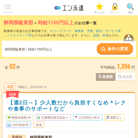
メニュー
気になる!
ログイン
検索
静岡県駿東郡
×
時給1150円以上
のお仕事一覧
駿東郡の派遣のお仕事情報です。
オフィスワーク・事務系
、
営業・販売・サービス系
、
クリエイティブ系
などのお仕事を取り揃えています。さらに、
短期
・
単発
などの期
間や、
職種未経験OK
などのこだわり条件で絞り込んでいただけます。
条件の変更
静岡県駿東郡 / 時給1150円以上
52
1,356
全
件
平均時給:
円
時給順
新着順
未読
掲載日
2026/08/10
NEW
【週2日～】少人数だから負担すくなめ＊レク
や食事のサポートなど
職種未経験OK
交通費別途支給あり
土日祝日が休み
残業なし
WEB登録OK
派遣
静岡県駿東郡
勤務地