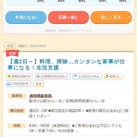
20代
30代
40代
50代
60代
気になる!
応募へ進む
詳しく見る
派遣会社
株式会社テクノ・サービス
未読
掲載日
2026/08/07
NEW
【週2日～】料理、掃除…カンタンな家事が仕
事になる！生活支援
職種未経験OK
交通費別途支給あり
土日祝日が休み
残業なし
WEB登録OK
派遣
静岡県駿東郡
勤務地
駿河小山駅から---分／足柄(静岡県)駅から---分
週2日～OK ■曜日固定の相談OK！ ■希望の曜日があればご相
曜日頻度
談ください！
9:00～18:00（休憩60分）■ご希望があれば下記シフトも
時間
OK！早番 7:00～16:00遅番 …