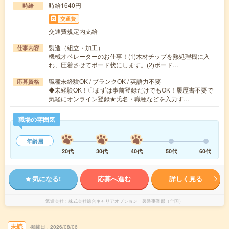
時給1640円
時給
交通費
交通費規定内支給
製造（組立・加工）
仕事内容
機械オペレーターのお仕事！(1)木材チップを熱処理機に入
れ、圧着させてボード状にします。(2)ボード…
職種未経験OK / ブランクOK / 英語力不要
応募資格
◆未経験OK！〇まずは事前登録だけでもOK！履歴書不要で
気軽にオンライン登録★氏名・職種などを入力す…
職場の雰囲気
年齢層
20代
30代
40代
50代
60代
気になる!
応募へ進む
詳しく見る
派遣会社
株式会社綜合キャリアオプション 製造事業部（全国）
未読
掲載日
2026/08/06