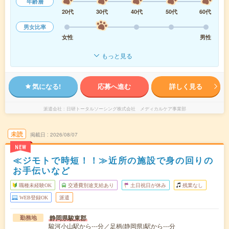
年齢層
20代
30代
40代
50代
60代
男女比率
女性
男性
もっと見る
気になる!
応募へ進む
詳しく見る
派遣会社
日研トータルソーシング株式会社 メディカルケア事業部
未読
掲載日
2026/08/07
NEW
≪ジモトで時短！！≫近所の施設で身の回りの
お手伝いなど
職種未経験OK
交通費別途支給あり
土日祝日が休み
残業なし
WEB登録OK
派遣
静岡県駿東郡
勤務地
駿河小山駅から---分／足柄(静岡県)駅から---分