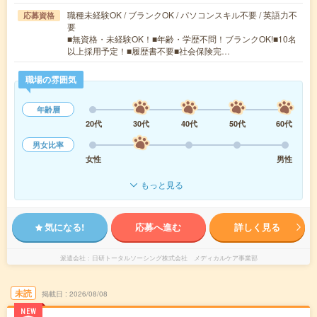
職種未経験OK / ブランクOK / パソコンスキル不要 / 英語力不
応募資格
要
■無資格・未経験OK！■年齢・学歴不問！ブランクOK!■10名
以上採用予定！■履歴書不要■社会保険完…
職場の雰囲気
年齢層
20代
30代
40代
50代
60代
男女比率
女性
男性
もっと見る
気になる!
応募へ進む
詳しく見る
派遣会社
日研トータルソーシング株式会社 メディカルケア事業部
未読
掲載日
2026/08/08
NEW