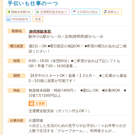
手伝いも仕事の一つ
職種未経験OK
交通費別途支給あり
土日祝日が休み
残業なし
WEB登録OK
派遣
静岡県駿東郡
勤務地
駿河小山駅から---分／足柄(静岡県)駅から---分
週2日～OK ■曜日固定の相談OK！ ■希望の曜日があればご相
曜日頻度
談ください！
9:00～18:00（休憩60分）■ご希望があれば下記シフトも
時間
OK！早番 7:00～16:00遅番 …
【8月中のスタートOK！急募！】2カ月～ ■ご応募から最短
期間
2～3日後に就業が可能です！
無資格未経験：時給1400円～ ■週払いOK ■扶養内OK ■
時給
日収1万1200円以上
交通費
交通費全額支給（ガソリン代もOK！）
介護関連
仕事内容
≪自立した生活のための見守りやお手伝い！≫お年寄りが少
人数で生活する「グループホーム」。利用者さんが…