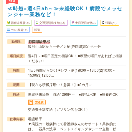
NEW
≪時短×週4日5h～≫未経験OK！病院でメッセ
ンジャー業務など！
職種未経験OK
交通費別途支給あり
土日祝日が休み
残業なし
WEB登録OK
派遣
静岡県駿東郡
勤務地
駿河小山駅から---分／足柄(静岡県)駅から---分
週4日～ ■曜日固定の相談OK！ ■希望の曜日があればご相談
曜日頻度
ください！
1日5時間からOK！■シフト例(1)8:00～13:00(2)10:00～
時間
15:00(3)12:00…
【現在も積極採用中！急募！】■2カ月～
期間
無資格未経験：時給1290円～ ■週払いOK ■扶養内OK
時給
交通費
交通費全額支給（ガソリン代もOK！）
看護助手
仕事内容
▼病院の一般病棟にて看護師さんのサポート！具体的に
は、・器具の洗浄・ベットメイキングやシーツ交換・移…