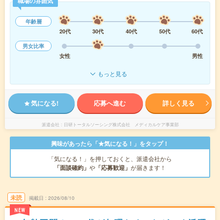
職場の雰囲気
年齢層
20代
30代
40代
50代
60代
男女比率
女性
男性
もっと見る
気になる!
応募へ進む
詳しく見る
派遣会社
日研トータルソーシング株式会社 メディカルケア事業部
興味があったら「★気になる！」をタップ！
「気になる！」を押しておくと、派遣会社から
「面談確約」
や
「応募歓迎」
が届きます！
未読
掲載日
2026/08/10
NEW