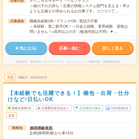
テクニカルサポート・ヘルプデスク
仕事内容
＜縁の下の力持ち！企業の情報システム部門を支える＞早さ
よりも正確さが求められるお仕事です。コツコツ丁…
職種未経験OK / ブランクOK / 英語力不要
応募資格
＜未経験、第二新卒OK！＞社会人経験、業界経験、資格は
問いません！※高卒以上の方（勉強内容は不問）▼…
気になる!
応募へ進む
詳しく見る
派遣会社
株式会社スタッフサービス エンジニアリング事業本部（無期雇用派遣）
未読
掲載日
2026/08/05
【未経験でも活躍できる！】梱包・出荷・仕分
けなど/日払いOK
職種未経験OK
交通費別途支給あり
土日祝日が休み
WEB登録OK
派遣
静岡県駿東郡
勤務地
足柄(静岡県)駅から車15分