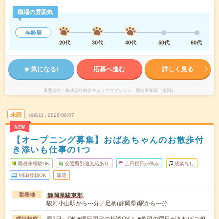
職場の雰囲気
年齢層
20代
30代
40代
50代
60代
気になる!
応募へ進む
詳しく見る
派遣会社
株式会社綜合キャリアオプション 製造事業部（全国）
未読
掲載日
2026/08/07
NEW
【オープニング募集】おばあちゃんのお散歩付
き添いも仕事の1つ
職種未経験OK
交通費別途支給あり
土日祝日が休み
残業なし
WEB登録OK
派遣
静岡県駿東郡
勤務地
駿河小山駅から---分／足柄(静岡県)駅から---分
週2日～OK ■曜日固定の相談OK！ ■希望の曜日があればご相
曜日頻度