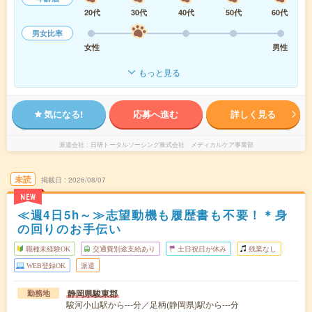
20代
30代
40代
50代
60代
男女比率
女性
男性
もっと見る
気になる!
応募へ進む
詳しく見る
派遣会社
日研トータルソーシング株式会社 メディカルケア事業部
未読
掲載日
2026/08/07
NEW
≪週4日5h～≫志望動機も履歴書も不要！＊身
の回りのお手伝い
職種未経験OK
交通費別途支給あり
土日祝日が休み
残業なし
WEB登録OK
派遣
静岡県駿東郡
勤務地
駿河小山駅から---分／足柄(静岡県)駅から---分