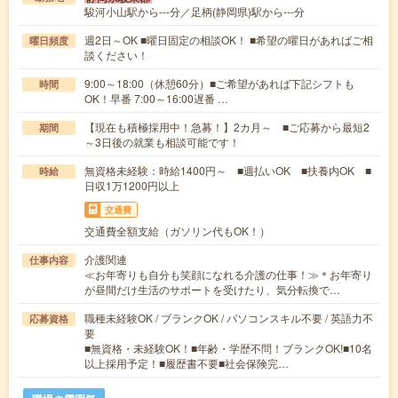
駿河小山駅から---分／足柄(静岡県)駅から---分
週2日～OK ■曜日固定の相談OK！ ■希望の曜日があればご相
曜日頻度
談ください！
9:00～18:00（休憩60分）■ご希望があれば下記シフトも
時間
OK！早番 7:00～16:00遅番 …
【現在も積極採用中！急募！】2カ月～ ■ご応募から最短2
期間
～3日後の就業も相談可能です！
無資格未経験：時給1400円～ ■週払いOK ■扶養内OK ■
時給
日収1万1200円以上
交通費
交通費全額支給（ガソリン代もOK！）
介護関連
仕事内容
≪お年寄りも自分も笑顔になれる介護の仕事！≫＊お年寄り
が昼間だけ生活のサポートを受けたり、気分転換で…
職種未経験OK / ブランクOK / パソコンスキル不要 / 英語力不
応募資格
要
■無資格・未経験OK！■年齢・学歴不問！ブランクOK!■10名
以上採用予定！■履歴書不要■社会保険完…