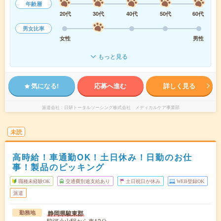
年齢層
20代
30代
40代
50代
60代
男女比率
女性
男性
もっと見る
気になる!
応募へ進む
詳しく見る
派遣会社
日研トータルソーシング株式会社 メディカルケア事業部
未読
高時給！車通勤OK！土日休み！日勤のお仕
事！製品のピッキング
職種未経験OK
交通費別途支給あり
土日祝日が休み
WEB登録OK
派遣
静岡県駿東郡
勤務地
駿河小山駅から車13分