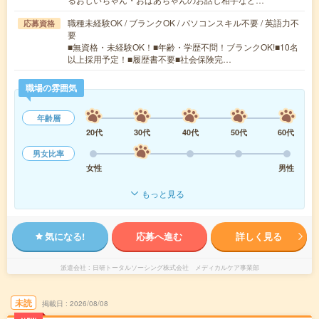
職種未経験OK / ブランクOK / パソコンスキル不要 / 英語力不
応募資格
要
■無資格・未経験OK！■年齢・学歴不問！ブランクOK!■10名
以上採用予定！■履歴書不要■社会保険完…
職場の雰囲気
年齢層
20代
30代
40代
50代
60代
男女比率
女性
男性
もっと見る
気になる!
応募へ進む
詳しく見る
派遣会社
日研トータルソーシング株式会社 メディカルケア事業部
未読
掲載日
2026/08/08