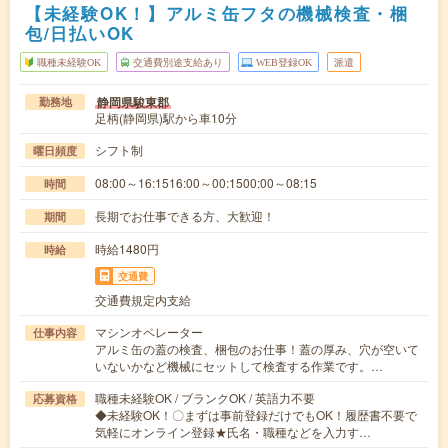
【未経験OK！】アルミ缶フタの機械検査・梱
包/日払いOK
職種未経験OK
交通費別途支給あり
WEB登録OK
派遣
静岡県駿東郡
勤務地
足柄(静岡県)駅から車10分
シフト制
曜日頻度
08:00～16:1516:00～00:1500:00～08:15
時間
長期でお仕事できる方、大歓迎！
期間
時給1480円
時給
交通費
交通費規定内支給
マシンオペレーター
仕事内容
アルミ缶の蓋の検査、梱包のお仕事！蓋の厚み、穴が空いて
いないかなど機械にセットして検査する作業です。…
職種未経験OK / ブランクOK / 英語力不要
応募資格
◆未経験OK！〇まずは事前登録だけでもOK！履歴書不要で
気軽にオンライン登録★氏名・職種などを入力す…