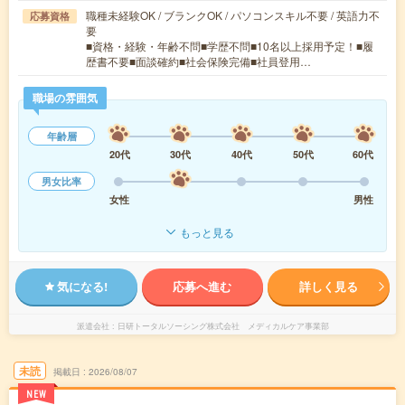
職種未経験OK / ブランクOK / パソコンスキル不要 / 英語力不
応募資格
要
■資格・経験・年齢不問■学歴不問■10名以上採用予定！■履
歴書不要■面談確約■社会保険完備■社員登用…
職場の雰囲気
年齢層
20代
30代
40代
50代
60代
男女比率
女性
男性
もっと見る
気になる!
応募へ進む
詳しく見る
派遣会社
日研トータルソーシング株式会社 メディカルケア事業部
未読
掲載日
2026/08/07
NEW