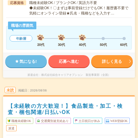
職種未経験OK / ブランクOK / 英語力不要
応募資格
◆未経験OK！〇まずは事前登録だけでもOK！履歴書不要で
気軽にオンライン登録★氏名・職種などを入力す…
職場の雰囲気
年齢層
20代
30代
40代
50代
60代
気になる!
応募へ進む
詳しく見る
派遣会社
株式会社綜合キャリアオプション 製造事業部（全国）
未読
掲載日
2026/08/06
【未経験の方大歓迎！】食品製造・加工・検
査・梱包関連/日払いOK
職種未経験OK
交通費別途支給あり
土日祝日が休み
WEB登録OK
派遣