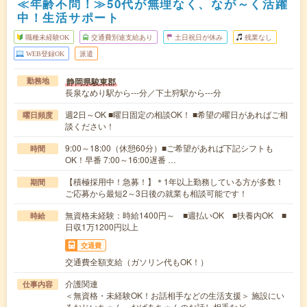
≪年齢不問！≫50代が無理なく、なが～く活躍
中！生活サポート
職種未経験OK
交通費別途支給あり
土日祝日が休み
残業なし
WEB登録OK
派遣
静岡県駿東郡
勤務地
長泉なめり駅から---分／下土狩駅から---分
週2日～OK ■曜日固定の相談OK！ ■希望の曜日があればご相
曜日頻度
談ください！
9:00～18:00（休憩60分）■ご希望があれば下記シフトも
時間
OK！早番 7:00～16:00遅番 …
【積極採用中！急募！】＊1年以上勤務している方が多数！
期間
ご応募から最短2～3日後の就業も相談可能です！
無資格未経験：時給1400円～ ■週払いOK ■扶養内OK ■
時給
日収1万1200円以上
交通費
交通費全額支給（ガソリン代もOK！）
介護関連
仕事内容
＜無資格・未経験OK！お話相手などの生活支援＞ 施設にい
るおじいちゃん・おばあちゃんのお話し相手など…