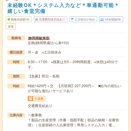
未経験OK＊システム入力など＊車通勤可能＊
嬉しい食堂完備
職種未経験OK
交通費別途支給あり
土日祝日が休み
WEB登録OK
派遣
静岡県駿東郡
勤務地
足柄(静岡県)駅から車10分
月～金 ※土日祝休み
曜日頻度
8:30～17:00 ※残業は月5～20時間程度。※休憩は45分で
時間
す。
【急募】即日～長期
期間
時給1420円＋交 【月収例】227,200円～ ■給与の前払い
時給
が可能な速払いサービスあり
交通費
交通費支給あり
一般事務
仕事内容
＊製品の生産管理（作番・指図手配｜部品の納期・在庫管
理）｜生産部材の入出庫管理｜専用システム入力｜電…