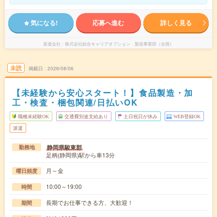
気になる!
応募へ進む
詳しく見る
派遣会社
株式会社綜合キャリアオプション 製造事業部（全国）
未読
掲載日
2026/08/06
【未経験から安心スタート！】食品製造・加
工・検査・梱包関連/日払いOK
職種未経験OK
交通費別途支給あり
土日祝日が休み
WEB登録OK
派遣
静岡県駿東郡
勤務地
足柄(静岡県)駅から車13分
月～金
曜日頻度
10:00～19:00
時間
長期でお仕事できる方、大歓迎！
期間