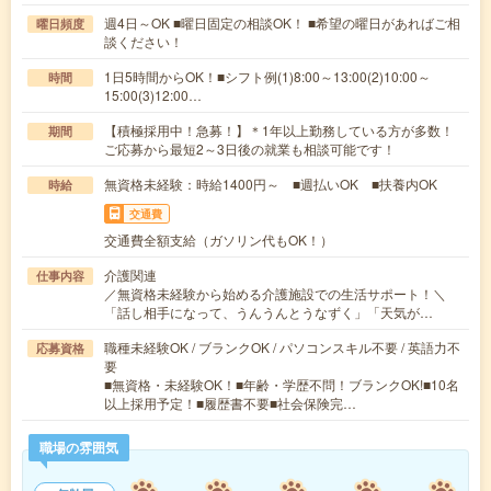
週4日～OK ■曜日固定の相談OK！ ■希望の曜日があればご相
曜日頻度
談ください！
1日5時間からOK！■シフト例(1)8:00～13:00(2)10:00～
時間
15:00(3)12:00…
【積極採用中！急募！】＊1年以上勤務している方が多数！
期間
ご応募から最短2～3日後の就業も相談可能です！
無資格未経験：時給1400円～ ■週払いOK ■扶養内OK
時給
交通費
交通費全額支給（ガソリン代もOK！）
介護関連
仕事内容
／無資格未経験から始める介護施設での生活サポート！＼
「話し相手になって、うんうんとうなずく」「天気が…
職種未経験OK / ブランクOK / パソコンスキル不要 / 英語力不
応募資格
要
■無資格・未経験OK！■年齢・学歴不問！ブランクOK!■10名
以上採用予定！■履歴書不要■社会保険完…
職場の雰囲気