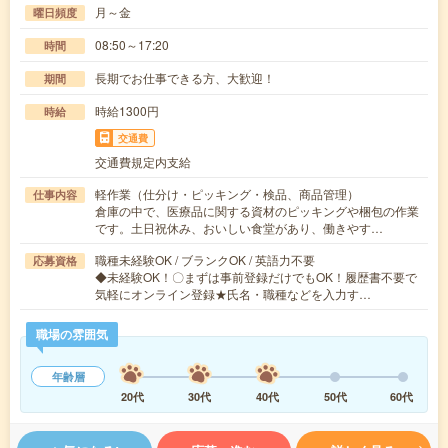
月～金
曜日頻度
08:50～17:20
時間
長期でお仕事できる方、大歓迎！
期間
時給1300円
時給
交通費
交通費規定内支給
軽作業（仕分け・ピッキング・検品、商品管理）
仕事内容
倉庫の中で、医療品に関する資材のピッキングや梱包の作業
です。土日祝休み、おいしい食堂があり、働きやす…
職種未経験OK / ブランクOK / 英語力不要
応募資格
◆未経験OK！〇まずは事前登録だけでもOK！履歴書不要で
気軽にオンライン登録★氏名・職種などを入力す…
職場の雰囲気
年齢層
20代
30代
40代
50代
60代