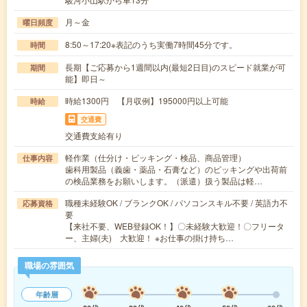
月～金
曜日頻度
8:50～17:20※表記のうち実働7時間45分です。
時間
長期【ご応募から1週間以内(最短2日目)のスピード就業が可
期間
能】即日～
時給1300円 【月収例】195000円以上可能
時給
交通費
交通費支給有り
軽作業（仕分け・ピッキング・検品、商品管理）
仕事内容
歯科用製品（義歯・薬品・石膏など）のピッキングや出荷前
の検品業務をお願いします。（派遣）扱う製品は軽…
職種未経験OK / ブランクOK / パソコンスキル不要 / 英語力不
応募資格
要
【来社不要、WEB登録OK！】〇未経験大歓迎！〇フリータ
ー、主婦(夫) 大歓迎！ ※お仕事の掛け持ち…
職場の雰囲気
年齢層