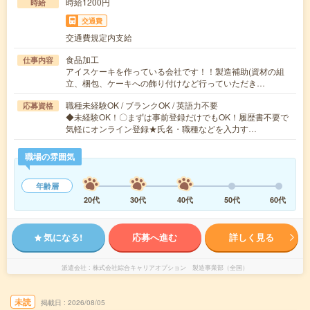
時給1200円
時給
交通費
交通費規定内支給
食品加工
仕事内容
アイスケーキを作っている会社です！！製造補助(資材の組
立、梱包、ケーキへの飾り付けなど行っていただき…
職種未経験OK / ブランクOK / 英語力不要
応募資格
◆未経験OK！〇まずは事前登録だけでもOK！履歴書不要で
気軽にオンライン登録★氏名・職種などを入力す…
職場の雰囲気
年齢層
20代
30代
40代
50代
60代
気になる!
応募へ進む
詳しく見る
派遣会社
株式会社綜合キャリアオプション 製造事業部（全国）
未読
掲載日
2026/08/05