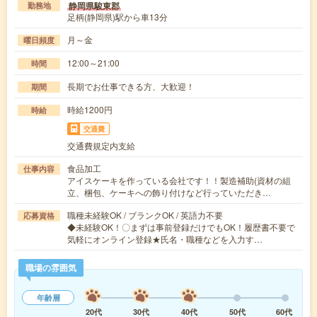
静岡県駿東郡
勤務地
足柄(静岡県)駅から車13分
月～金
曜日頻度
12:00～21:00
時間
長期でお仕事できる方、大歓迎！
期間
時給1200円
時給
交通費
交通費規定内支給
食品加工
仕事内容
アイスケーキを作っている会社です！！製造補助(資材の組
立、梱包、ケーキへの飾り付けなど行っていただき…
職種未経験OK / ブランクOK / 英語力不要
応募資格
◆未経験OK！〇まずは事前登録だけでもOK！履歴書不要で
気軽にオンライン登録★氏名・職種などを入力す…
職場の雰囲気
年齢層
20代
30代
40代
50代
60代