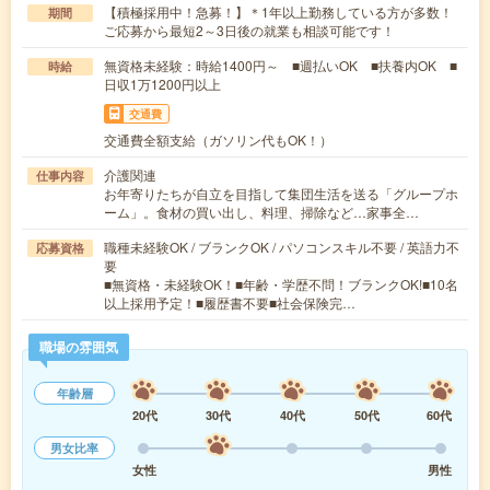
【積極採用中！急募！】＊1年以上勤務している方が多数！
期間
ご応募から最短2～3日後の就業も相談可能です！
無資格未経験：時給1400円～ ■週払いOK ■扶養内OK ■
時給
日収1万1200円以上
交通費
交通費全額支給（ガソリン代もOK！）
介護関連
仕事内容
お年寄りたちが自立を目指して集団生活を送る「グループホ
ーム」。食材の買い出し、料理、掃除など…家事全…
職種未経験OK / ブランクOK / パソコンスキル不要 / 英語力不
応募資格
要
■無資格・未経験OK！■年齢・学歴不問！ブランクOK!■10名
以上採用予定！■履歴書不要■社会保険完…
職場の雰囲気
年齢層
20代
30代
40代
50代
60代
男女比率
女性
男性