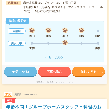
職種未経験OK / ブランクOK / 英語力不要
応募資格
未経験OK！【必要なOAスキル】Excel（マクロ・モジュール
作成） #初めての派遣歓迎
職場の雰囲気
年齢層
20代
30代
40代
50代
60代
男女比率
女性
男性
もっと見る
気になる!
応募へ進む
詳しく見る
派遣会社
株式会社スタッフサービス
未読
掲載日
2026/08/08
NEW
年齢不問！グループホームスタッフ＊料理のお