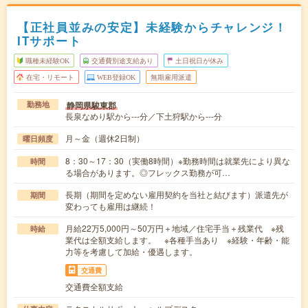
【正社員並みの安定】未経験からチャレンジ！
ITサポート
職種未経験OK
交通費別途支給あり
土日祝日が休み
在宅・リモート
WEB登録OK
無期雇用派遣
静岡県駿東郡
勤務地
長泉なめり駅から---分／下土狩駅から---分
月～金（週休2日制）
曜日頻度
8：30～17：30（実働8時間）※勤務時間は就業先により異な
時間
る場合があります。◎フレックス勤務が可…
長期（期間を定めない雇用契約を当社と結びます）派遣先が
期間
変わっても雇用は継続！
月給22万5,000円～50万円＋地域／住宅手当＋残業代 ※残
時給
業代は全額支給します。 ※各種手当あり ※経験・年齢・能
力等を考慮して加給・優遇します。
交通費
交通費全額支給