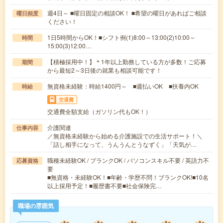
週4日～ ■曜日固定の相談OK！ ■希望の曜日があればご相談
曜日頻度
ください！
1日5時間からOK！■シフト例(1)8:00～13:00(2)10:00～
時間
15:00(3)12:00…
【積極採用中！】＊1年以上勤務している方が多数！ご応募
期間
から最短2～3日後の就業も相談可能です！
無資格未経験：時給1400円～ ■週払いOK ■扶養内OK
時給
交通費
交通費全額支給（ガソリン代もOK！）
介護関連
仕事内容
／無資格未経験から始める介護施設での生活サポート！＼
「話し相手になって、うんうんとうなずく」「天気が…
職種未経験OK / ブランクOK / パソコンスキル不要 / 英語力不
応募資格
要
■無資格・未経験OK！■年齢・学歴不問！ブランクOK!■10名
以上採用予定！■履歴書不要■社会保険完…
職場の雰囲気