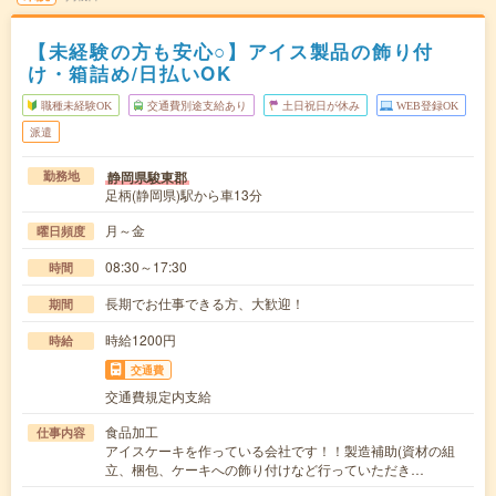
【未経験の方も安心○】アイス製品の飾り付
け・箱詰め/日払いOK
職種未経験OK
交通費別途支給あり
土日祝日が休み
WEB登録OK
派遣
静岡県駿東郡
勤務地
足柄(静岡県)駅から車13分
月～金
曜日頻度
08:30～17:30
時間
長期でお仕事できる方、大歓迎！
期間
時給1200円
時給
交通費
交通費規定内支給
食品加工
仕事内容
アイスケーキを作っている会社です！！製造補助(資材の組
立、梱包、ケーキへの飾り付けなど行っていただき…