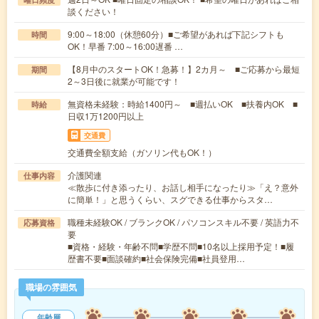
談ください！
9:00～18:00（休憩60分）■ご希望があれば下記シフトも
時間
OK！早番 7:00～16:00遅番 …
【8月中のスタートOK！急募！】2カ月～ ■ご応募から最短
期間
2～3日後に就業が可能です！
無資格未経験：時給1400円～ ■週払いOK ■扶養内OK ■
時給
日収1万1200円以上
交通費
交通費全額支給（ガソリン代もOK！）
介護関連
仕事内容
≪散歩に付き添ったり、お話し相手になったり≫「え？意外
に簡単！」と思うくらい、スグできる仕事からスタ…
職種未経験OK / ブランクOK / パソコンスキル不要 / 英語力不
応募資格
要
■資格・経験・年齢不問■学歴不問■10名以上採用予定！■履
歴書不要■面談確約■社会保険完備■社員登用…
職場の雰囲気
年齢層