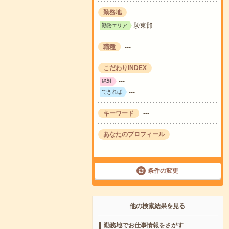
勤務地
駿東郡
勤務エリア
職種
---
こだわりINDEX
---
絶対
---
できれば
キーワード
---
あなたのプロフィール
---
条件の変更
他の検索結果を見る
勤務地でお仕事情報をさがす