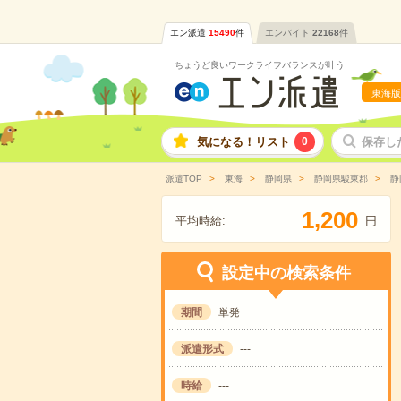
エン派遣
15490
件
エンバイト
22168
件
ちょうど良いワークライフバランスが叶う
東海版
気になる！リスト
0
保存し
派遣TOP
東海
静岡県
静岡県駿東郡
静
,
1
2
0
0
平均時給:
円
設定中の検索条件
期間
単発
派遣形式
---
時給
---