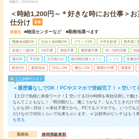
掲載日
2026/08/03
＜時給1,200円～＊好きな時にお仕事＞
仕分け
派遣
■物流センターなど ■勤務地選べます
派遣先
職種未経験OK
社会人未経験OK
ブランクOK
大学生歓迎
既卒第二
友達と一緒OK
OA不要
英語不要
履歴書不要
40～50代活躍
6
週1OK
平日休
土日祝のみ
朝10時以降スタート
シフト
扶養控
駅歩5分
服装自由
日払いOK
週払いOK
職場が分煙
派遣多
ここがポイント！
＜履歴書なしでOK！PCやスマホで登録完了！＞空いて
【土日で気軽に単発ワーク！】空いてる日や時間を有効活用して働け
なんてこともなし！「明日暇だし、働こうかな？」なんてときだけでO
しかも10～15分！≫来社不要だから、PCでもスマホでも、いつで
だけなので10分くらいで出来ちゃいます。≪‘お財布がピンチ’はもう
を見る
勤務地
静岡県駿東郡