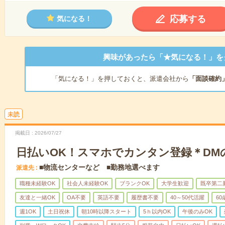
応募する
気になる！
興味があったら「★気になる！」を
「気になる！」を押しておくと、派遣会社から
「面談確約
未読
掲載日
2026/07/27
日払いOK！スマホでカンタン登録＊DM
■物流センターなど ■勤務地選べます
派遣先
職種未経験OK
社会人未経験OK
ブランクOK
大学生歓迎
既卒第二
友達と一緒OK
OA不要
英語不要
履歴書不要
40～50代活躍
6
週1OK
土日祝休
朝10時以降スタート
5ｈ以内OK
午後のみOK