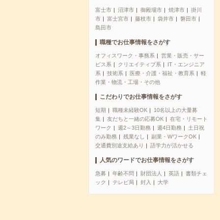
富士市
沼津市
御殿場市
焼津市
掛川
市
富士宮市
藤枝市
袋井市
磐田市
島田市
職種でお仕事情報をさがす
オフィスワーク・事務系
営業・販売・サー
ビス系
クリエイティブ系
IT・エンジニア
系
技術系
医療・介護・福祉・教育系
軽
作業・物流・工場・その他
こだわりでお仕事情報をさがす
短期
職種未経験OK
10名以上の大量募
集
友だちと一緒の応募OK
在宅・リモート
ワーク
週2～3日勤務
週4日勤務
土日祝
のみ勤務
残業なし
副業・WワークOK
交通費別途支給あり
語学力が活かせる
人気のワードでお仕事情報をさがす
急募
年齢不問
財団法人
英語
書類チェ
ック
テレビ局
封入
大学