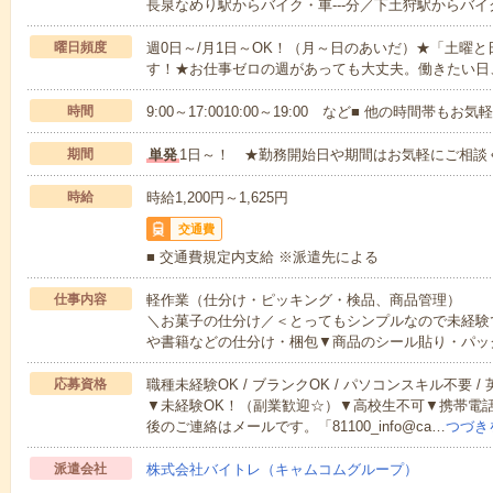
長泉なめり駅からバイク・車---分／下土狩駅からバイク
曜日頻度
週0日～/月1日～OK！（月～日のあいだ）★「土曜
す！★お仕事ゼロの週があっても大丈夫。働きたい日
時間
9:00～17:0010:00～19:00 など■ 他の時間帯も
期間
単発
1日～！ ★勤務開始日や期間はお気軽にご相談
時給
時給1,200円～1,625円
交通費
■ 交通費規定内支給 ※派遣先による
仕事内容
軽作業（仕分け・ピッキング・検品、商品管理）
＼お菓子の仕分け／＜とってもシンプルなので未経験
や書籍などの仕分け・梱包▼商品のシール貼り・パッ
応募資格
職種未経験OK / ブランクOK / パソコンスキル不要 /
▼未経験OK！（副業歓迎☆）▼高校生不可▼携帯電
後のご連絡はメールです。「81100_info@ca…
つづき
派遣会社
株式会社バイトレ（キャムコムグループ）