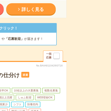
詳しく見る
クリック！
」
や
「応募歓迎」
が届きます！
一括
応募
No.BAIA8110426GT16
の仕分け
派遣
新卒OK
10名以上の大量募集
複数名募集
0歳以上活躍
しゅふ歓迎
WEB登録OK
残業少
シフト
扶養控内