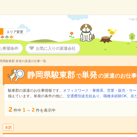
ヘル
エリア変更
た希望条件
お気に入りの派遣会社
岡県駿東郡 単発の派遣の仕事一覧
静岡県駿東郡
単発
で
の派遣のお仕事
駿東郡の派遣のお仕事情報です。
オフィスワーク・事務系
、
営業・販売・サー
揃えています。単発の条件の他に、
交通費別途支給あり
、
職種未経験OK
、
友
2
1
2
件中
～
件を表示中
未読