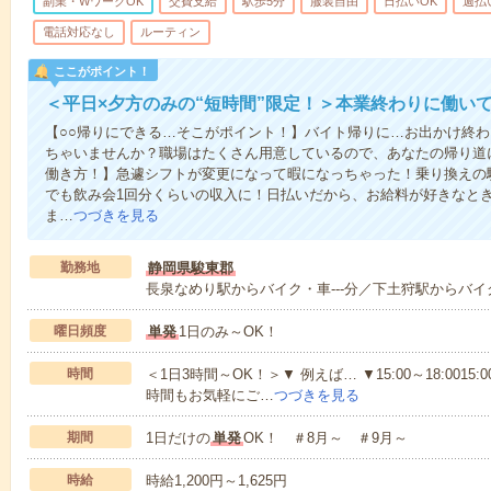
副業・WワークOK
交費支給
駅歩5分
服装自由
日払いOK
週払
電話対応なし
ルーティン
ここがポイント！
＜平日×夕方のみの“短時間”限定！＞本業終わりに働い
【○○帰りにできる…そこがポイント！】バイト帰りに…お出かけ終わ
ちゃいませんか？職場はたくさん用意しているので、あなたの帰り道
働き方！】急遽シフトが変更になって暇になっちゃった！乗り換えの
でも飲み会1回分くらいの収入に！日払いだから、お給料が好きなと
ま…
つづきを見る
勤務地
静岡県駿東郡
長泉なめり駅からバイク・車---分／下土狩駅からバイク
曜日頻度
単発
1日のみ～OK！
時間
＜1日3時間～OK！＞▼ 例えば… ▼15:00～18:0015:00
時間もお気軽にご…
つづきを見る
期間
1日だけの
単発
OK！ ＃8月～ ＃9月～
時給
時給1,200円～1,625円