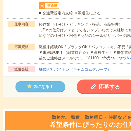
交通費
■ 交通費規定内支給 ※派遣先による
仕事内容
軽作業（仕分け・ピッキング・検品、商品管理）
＼DMの仕分け／＜とってもシンプルなので未経験で
籍などの仕分け・梱包▼商品のシール貼り・パック詰
応募資格
職種未経験OK / ブランクOK / パソコンスキル不要 /
▼未経験OK！（副業歓迎☆）▼高校生不可▼携帯電
後のご連絡はメールです。「81100_info@ca…
つづき
派遣会社
株式会社バイトレ（キャムコムグループ）
応募する
気になる！
勤務地、職種、勤務曜日・時間など
希望条件にぴったりのお仕