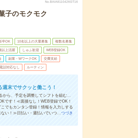
No.BAIA8110426GT16
お菓子のモクモク
新卒OK
10名以上の大量募集
複数名募集
0歳以上活躍
しゅふ歓迎
WEB登録OK
内
副業・WワークOK
交費支給
電話対応なし
ルーティン
る週末でサクッと働こう！
るから、予定を調整してシフトを組む…
Kです！≪面接なし！WEB登録でOK！
もどこでもカンタン登録！情報を入力しする
来ない！≫日払い・週払いでいつ…
つづき