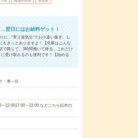
いOK
職場が分煙
派遣多
て…翌日にはお給料ゲット！
りに…“寄り道気分”でお小遣い稼ぎ、し
にもきっとありますよ！【先輩はこんな
駅で降りて、3時間働いて帰る…これだけ
きに受け取れるのも便利です！【始める
・車---分
～22:0017:00～22:00 などこちら以外の