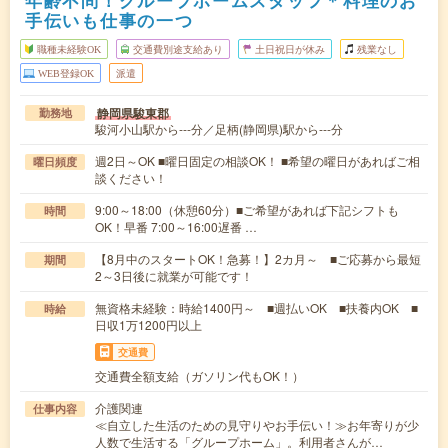
年齢不問！グループホームスタッフ＊料理のお
手伝いも仕事の一つ
職種未経験OK
交通費別途支給あり
土日祝日が休み
残業なし
WEB登録OK
派遣
静岡県駿東郡
勤務地
駿河小山駅から---分／足柄(静岡県)駅から---分
週2日～OK ■曜日固定の相談OK！ ■希望の曜日があればご相
曜日頻度
談ください！
9:00～18:00（休憩60分）■ご希望があれば下記シフトも
時間
OK！早番 7:00～16:00遅番 …
【8月中のスタートOK！急募！】2カ月～ ■ご応募から最短
期間
2～3日後に就業が可能です！
無資格未経験：時給1400円～ ■週払いOK ■扶養内OK ■
時給
日収1万1200円以上
交通費
交通費全額支給（ガソリン代もOK！）
介護関連
仕事内容
≪自立した生活のための見守りやお手伝い！≫お年寄りが少
人数で生活する「グループホーム」。利用者さんが…