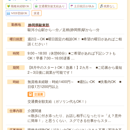
職種未経験OK
交通費別途支給あり
土日祝日が休み
残業なし
WEB登録OK
派遣
静岡県駿東郡
勤務地
駿河小山駅から---分／足柄(静岡県)駅から---分
週2日～OK ■曜日固定の相談OK！ ■希望の曜日があればご相
曜日頻度
談ください！
9:00～18:00（休憩60分）■ご希望があれば下記シフトも
時間
OK！早番 7:00～16:00遅番 …
【8月中のスタートOK！急募！】2カ月～ ■ご応募から最短
期間
2～3日後に就業が可能です！
無資格未経験：時給1400円～ ■週払いOK ■扶養内OK ■
時給
日収1万1200円以上
交通費
交通費全額支給（ガソリン代もOK！）
介護関連
仕事内容
≪散歩に付き添ったり、お話し相手になったり≫「え？意外
に簡単！」と思うくらい、スグできる仕事からスタ…
職種未経験OK / ブランクOK / パソコンスキル不要 / 英語力不
応募資格