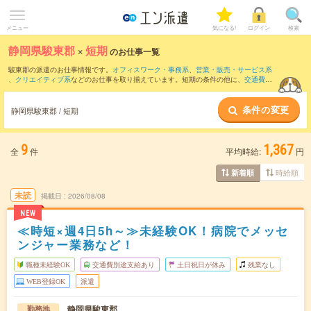
メニュー
気になる!
ログイン
検索
静岡県駿東郡
×
短期
のお仕事一覧
駿東郡の派遣のお仕事情報です。
オフィスワーク・事務系
、
営業・販売・サービス系
、
クリエイティブ系
などのお仕事を取り揃えています。短期の条件の他に、
交通費別
途支給あり
、
職種未経験OK
、
友だちと一緒の応募OK
などでもお探し頂けます。
条件の変更
静岡県駿東郡 / 短期
9
1,367
全
件
平均時給:
円
時給順
新着順
未読
掲載日
2026/08/08
NEW
≪時短×週4日5h～≫未経験OK！病院でメッセ
ンジャー業務など！
職種未経験OK
交通費別途支給あり
土日祝日が休み
残業なし
WEB登録OK
派遣
静岡県駿東郡
勤務地