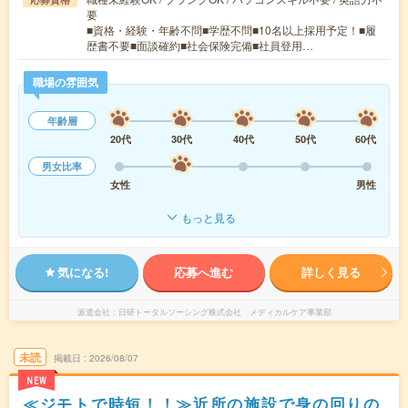
要
■資格・経験・年齢不問■学歴不問■10名以上採用予定！■履
歴書不要■面談確約■社会保険完備■社員登用…
職場の雰囲気
年齢層
20代
30代
40代
50代
60代
男女比率
女性
男性
もっと見る
気になる!
応募へ進む
詳しく見る
派遣会社
日研トータルソーシング株式会社 メディカルケア事業部
未読
掲載日
2026/08/07
NEW
≪ジモトで時短！！≫近所の施設で身の回りの