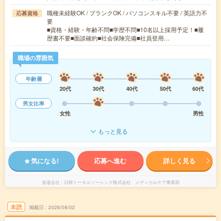
職種未経験OK / ブランクOK / パソコンスキル不要 / 英語力不
応募資格
要
■資格・経験・年齢不問■学歴不問■10名以上採用予定！■履
歴書不要■面談確約■社会保険完備■社員登用…
職場の雰囲気
年齢層
20代
30代
40代
50代
60代
男女比率
女性
男性
もっと見る
気になる!
応募へ進む
詳しく見る
派遣会社
日研トータルソーシング株式会社 メディカルケア事業部
未読
掲載日
2026/08/02