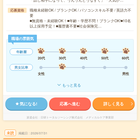
職種未経験OK / ブランクOK / パソコンスキル不要 / 英語力不
応募資格
要
■無資格・未経験OK！■年齢・学歴不問！ブランクOK!■10名
以上採用予定！■履歴書不要■社会保険完…
職場の雰囲気
年齢層
20代
30代
40代
50代
60代
男女比率
女性
男性
もっと見る
気になる!
応募へ進む
詳しく見る
派遣会社
日研トータルソーシング株式会社 メディカルケア事業部
未読
掲載日
2026/07/31