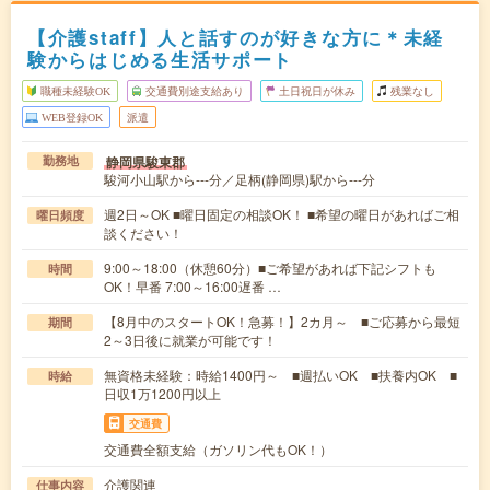
【介護staff】人と話すのが好きな方に＊未経
験からはじめる生活サポート
職種未経験OK
交通費別途支給あり
土日祝日が休み
残業なし
WEB登録OK
派遣
静岡県駿東郡
勤務地
駿河小山駅から---分／足柄(静岡県)駅から---分
週2日～OK ■曜日固定の相談OK！ ■希望の曜日があればご相
曜日頻度
談ください！
9:00～18:00（休憩60分）■ご希望があれば下記シフトも
時間
OK！早番 7:00～16:00遅番 …
【8月中のスタートOK！急募！】2カ月～ ■ご応募から最短
期間
2～3日後に就業が可能です！
無資格未経験：時給1400円～ ■週払いOK ■扶養内OK ■
時給
日収1万1200円以上
交通費
交通費全額支給（ガソリン代もOK！）
介護関連
仕事内容