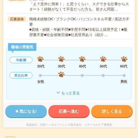
「え？意外に簡単！」と思うくらい、スグできる仕事からス
タート！経験がなくて不安だった方も、皆さん問題…
職種未経験OK / ブランクOK / パソコンスキル不要 / 英語力不
応募資格
要
■資格・経験・年齢不問■学歴不問■10名以上採用予定！■履
歴書不要■社会保険完備■社員登用あり（紹介…
職場の雰囲気
年齢層
20代
30代
40代
50代
60代
男女比率
女性
男性
もっと見る
気になる!
応募へ進む
詳しく見る
派遣会社
日研トータルソーシング株式会社 メディカルケア事業部