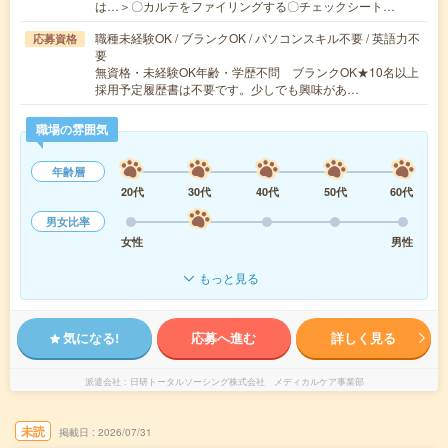
は…＞〇カルテをファイリングする〇チェックシート…
職種未経験OK / ブランクOK / パソコンスキル不要 / 英語力不
応募資格
要
無資格・未経験OK年齢・学歴不問 ブランクOK★10名以上
採用予定履歴書は不要です。少しでも興味があ…
職場の雰囲気
年齢層
20代
30代
40代
50代
60代
男女比率
女性
男性
もっと見る
気になる!
応募へ進む
詳しく見る
派遣会社
日研トータルソーシング株式会社 メディカルケア事業部
未読
掲載日
2026/07/31