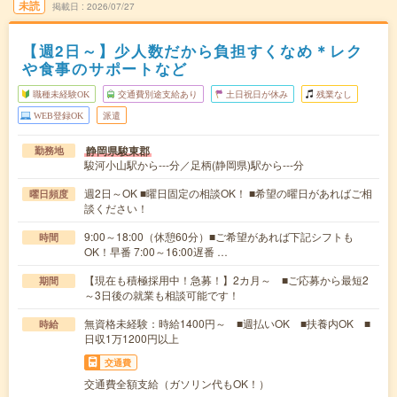
未読
掲載日
2026/07/27
【週2日～】少人数だから負担すくなめ＊レク
や食事のサポートなど
職種未経験OK
交通費別途支給あり
土日祝日が休み
残業なし
WEB登録OK
派遣
静岡県駿東郡
勤務地
駿河小山駅から---分／足柄(静岡県)駅から---分
週2日～OK ■曜日固定の相談OK！ ■希望の曜日があればご相
曜日頻度
談ください！
9:00～18:00（休憩60分）■ご希望があれば下記シフトも
時間
OK！早番 7:00～16:00遅番 …
【現在も積極採用中！急募！】2カ月～ ■ご応募から最短2
期間
～3日後の就業も相談可能です！
無資格未経験：時給1400円～ ■週払いOK ■扶養内OK ■
時給
日収1万1200円以上
交通費
交通費全額支給（ガソリン代もOK！）