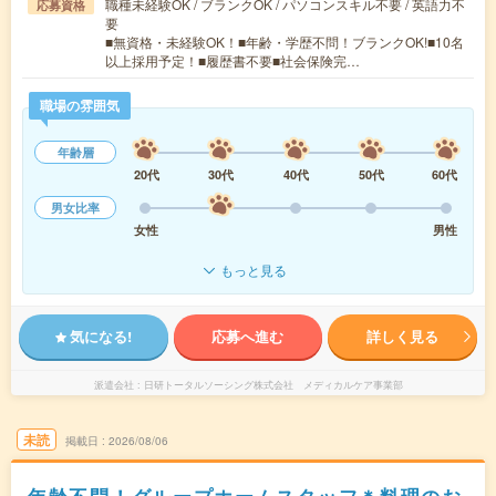
職種未経験OK / ブランクOK / パソコンスキル不要 / 英語力不
応募資格
要
■無資格・未経験OK！■年齢・学歴不問！ブランクOK!■10名
以上採用予定！■履歴書不要■社会保険完…
職場の雰囲気
年齢層
20代
30代
40代
50代
60代
男女比率
女性
男性
もっと見る
気になる!
応募へ進む
詳しく見る
派遣会社
日研トータルソーシング株式会社 メディカルケア事業部
未読
掲載日
2026/08/06