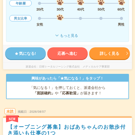
年齢層
20代
30代
40代
50代
60代
男女比率
女性
男性
もっと見る
気になる!
応募へ進む
詳しく見る
派遣会社
日研トータルソーシング株式会社 メディカルケア事業部
興味があったら「★気になる！」をタップ！
「気になる！」を押しておくと、派遣会社から
「面談確約」
や
「応募歓迎」
が届きます！
未読
掲載日
2026/08/07
NEW
【オープニング募集】おばあちゃんのお散歩付
き添いも仕事の1つ