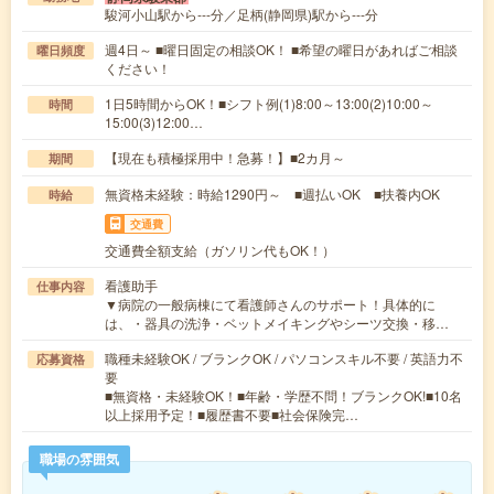
駿河小山駅から---分／足柄(静岡県)駅から---分
週4日～ ■曜日固定の相談OK！ ■希望の曜日があればご相談
曜日頻度
ください！
1日5時間からOK！■シフト例(1)8:00～13:00(2)10:00～
時間
15:00(3)12:00…
【現在も積極採用中！急募！】■2カ月～
期間
無資格未経験：時給1290円～ ■週払いOK ■扶養内OK
時給
交通費
交通費全額支給（ガソリン代もOK！）
看護助手
仕事内容
▼病院の一般病棟にて看護師さんのサポート！具体的に
は、・器具の洗浄・ベットメイキングやシーツ交換・移…
職種未経験OK / ブランクOK / パソコンスキル不要 / 英語力不
応募資格
要
■無資格・未経験OK！■年齢・学歴不問！ブランクOK!■10名
以上採用予定！■履歴書不要■社会保険完…
職場の雰囲気