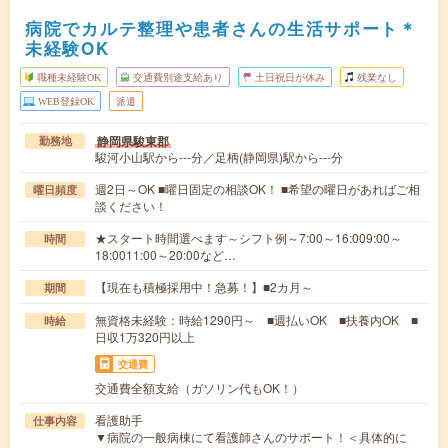
病院でカルテ整理や患者さんの生活サポート＊
未経験OK
職種未経験OK
交通費別途支給あり
土日祝日が休み
残業なし
WEB登録OK
派遣
静岡県駿東郡
勤務地
駿河小山駅から---分／足柄(静岡県)駅から---分
週2日～OK ■曜日固定の相談OK！ ■希望の曜日があればご相
曜日頻度
談ください！
★スタート時間選べます～シフト例～7:00～16:009:00～
時間
18:0011:00～20:00など…
【現在も積極採用中！急募！】■2カ月～
期間
無資格未経験：時給1290円～ ■週払いOK ■扶養内OK ■
時給
日収1万320円以上
交通費
交通費全額支給（ガソリン代もOK！）
看護助手
仕事内容
▼病院の一般病棟にて看護師さんのサポート！＜具体的に