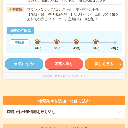
ブランクOK / パソコンスキル不要 / 英語力不要
応募資格
【来社不要、WEB登録OK！】〇クレーン・玉掛けの資格を
お持ちの方〇フリーター、主婦(夫) 大歓迎！…
職場の雰囲気
年齢層
20代
30代
40代
50代
60代
気になる!
応募へ進む
詳しく見る
派遣会社
株式会社テクノ・サービス
検索条件を追加して絞り込む
職種
でお仕事情報を絞り込む