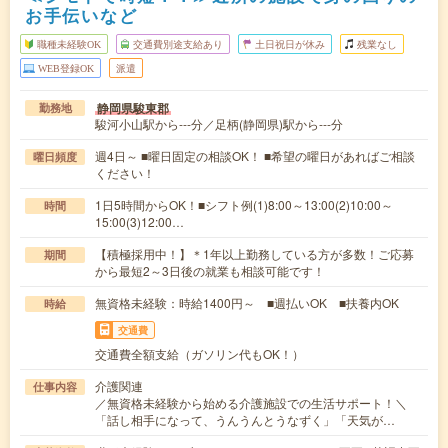
お手伝いなど
職種未経験OK
交通費別途支給あり
土日祝日が休み
残業なし
WEB登録OK
派遣
静岡県駿東郡
勤務地
駿河小山駅から---分／足柄(静岡県)駅から---分
週4日～ ■曜日固定の相談OK！ ■希望の曜日があればご相談
曜日頻度
ください！
1日5時間からOK！■シフト例(1)8:00～13:00(2)10:00～
時間
15:00(3)12:00…
【積極採用中！】＊1年以上勤務している方が多数！ご応募
期間
から最短2～3日後の就業も相談可能です！
無資格未経験：時給1400円～ ■週払いOK ■扶養内OK
時給
交通費
交通費全額支給（ガソリン代もOK！）
介護関連
仕事内容
／無資格未経験から始める介護施設での生活サポート！＼
「話し相手になって、うんうんとうなずく」「天気が…