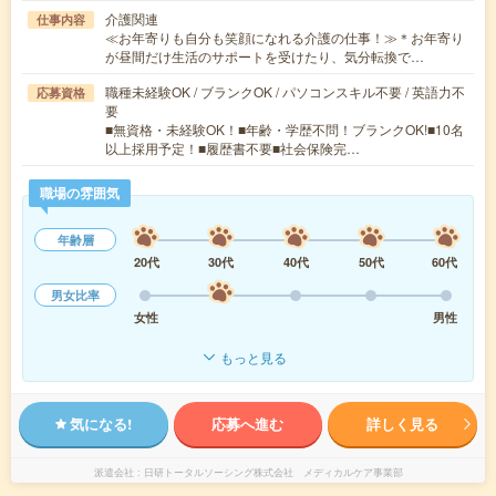
介護関連
仕事内容
≪お年寄りも自分も笑顔になれる介護の仕事！≫＊お年寄り
が昼間だけ生活のサポートを受けたり、気分転換で…
職種未経験OK / ブランクOK / パソコンスキル不要 / 英語力不
応募資格
要
■無資格・未経験OK！■年齢・学歴不問！ブランクOK!■10名
以上採用予定！■履歴書不要■社会保険完…
職場の雰囲気
年齢層
20代
30代
40代
50代
60代
男女比率
女性
男性
もっと見る
気になる!
応募へ進む
詳しく見る
派遣会社
日研トータルソーシング株式会社 メディカルケア事業部