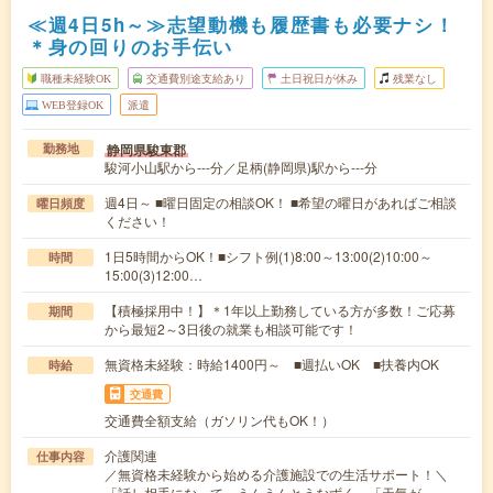
≪週4日5h～≫志望動機も履歴書も必要ナシ！
＊身の回りのお手伝い
職種未経験OK
交通費別途支給あり
土日祝日が休み
残業なし
WEB登録OK
派遣
静岡県駿東郡
勤務地
駿河小山駅から---分／足柄(静岡県)駅から---分
週4日～ ■曜日固定の相談OK！ ■希望の曜日があればご相談
曜日頻度
ください！
1日5時間からOK！■シフト例(1)8:00～13:00(2)10:00～
時間
15:00(3)12:00…
【積極採用中！】＊1年以上勤務している方が多数！ご応募
期間
から最短2～3日後の就業も相談可能です！
無資格未経験：時給1400円～ ■週払いOK ■扶養内OK
時給
交通費
交通費全額支給（ガソリン代もOK！）
介護関連
仕事内容
／無資格未経験から始める介護施設での生活サポート！＼
「話し相手になって、うんうんとうなずく」「天気が…