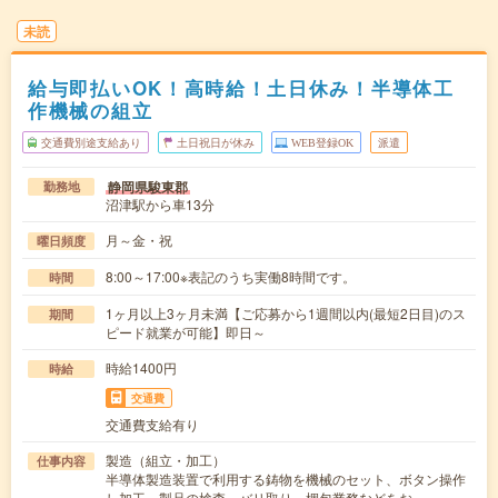
未読
給与即払いOK！高時給！土日休み！半導体工
作機械の組立
交通費別途支給あり
土日祝日が休み
WEB登録OK
派遣
静岡県駿東郡
勤務地
沼津駅から車13分
月～金・祝
曜日頻度
8:00～17:00※表記のうち実働8時間です。
時間
1ヶ月以上3ヶ月未満【ご応募から1週間以内(最短2日目)のス
期間
ピード就業が可能】即日～
時給1400円
時給
交通費
交通費支給有り
製造（組立・加工）
仕事内容
半導体製造装置で利用する鋳物を機械のセット、ボタン操作
し加工、製品の検査、バリ取り、梱包業務などをお…