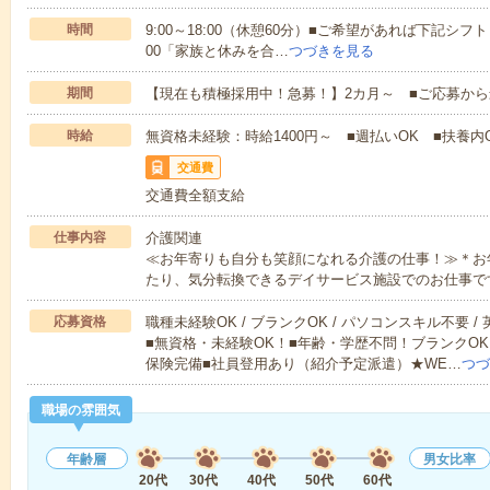
時間
9:00～18:00（休憩60分）■ご希望があれば下記シフトもOK
00「家族と休みを合…
つづきを見る
期間
【現在も積極採用中！急募！】2カ月～ ■ご応募から
時給
無資格未経験：時給1400円～ ■週払いOK ■扶養内O
交通費
交通費全額支給
仕事内容
介護関連
≪お年寄りも自分も笑顔になれる介護の仕事！≫＊お
たり、気分転換できるデイサービス施設でのお仕事で
応募資格
職種未経験OK / ブランクOK / パソコンスキル不要 /
■無資格・未経験OK！■年齢・学歴不問！ブランクOK
保険完備■社員登用あり（紹介予定派遣）★WE…
つづ
職場の雰囲気
年齢層
男女比率
20代
30代
40代
50代
60代