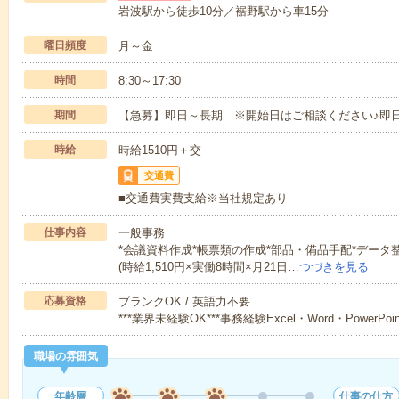
岩波駅から徒歩10分／裾野駅から車15分
曜日頻度
月～金
時間
8:30～17:30
期間
【急募】即日～長期 ※開始日はご相談ください♪即日
時給
時給1510円＋交
交通費
■交通費実費支給※当社規定あり
仕事内容
一般事務
*会議資料作成*帳票類の作成*部品・備品手配*データ整理
(時給1,510円×実働8時間×月21日…
つづきを見る
応募資格
ブランクOK / 英語力不要
***業界未経験OK***事務経験Excel・Word・PowerPo
職場の雰囲気
年齢層
仕事の仕方