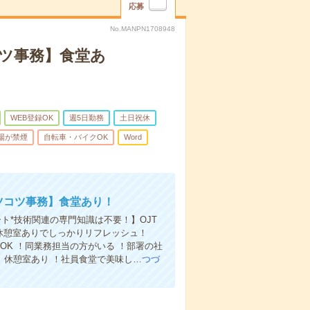
応募
No.MANPN1708948
コツ事務】食堂あ
WEB登録OK
週5日勤務
土日祝休
場が禁煙
自転車・バイクOK
Word
コツコツ事務】食堂あり！
ト*技術関連の専門知識は不要！】OJT
休憩室ありでしっかりリフレッシュ！
K ！同業務担当の方がいる ！部署の社
、休憩室あり ！社員食堂で美味し…
つづ