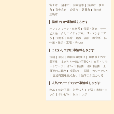
富士市
沼津市
御殿場市
焼津市
掛川
市
富士宮市
袋井市
磐田市
藤枝市
三島市
職種でお仕事情報をさがす
オフィスワーク・事務系
営業・販売・サー
ビス系
クリエイティブ系
IT・エンジニア
系
技術系
医療・介護・福祉・教育系
軽
作業・物流・工場・その他
こだわりでお仕事情報をさがす
短期
単発
職種未経験OK
10名以上の大
量募集
友だちと一緒の応募OK
在宅・リモ
ートワーク
週2～3日勤務
週4日勤務
土
日祝のみ勤務
残業なし
副業・WワークOK
交通費別途支給あり
語学力が活かせる
人気のワードでお仕事情報をさがす
急募
年齢不問
財団法人
英語
書類チェ
ック
テレビ局
封入
大学