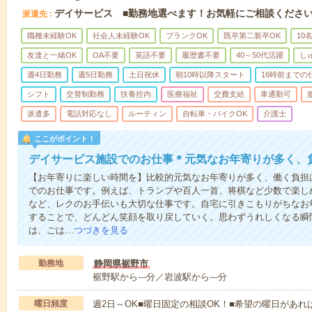
デイサービス ■勤務地選べます！お気軽にご相談くださ
派遣先
職種未経験OK
社会人未経験OK
ブランクOK
既卒第二新卒OK
10
友達と一緒OK
OA不要
英語不要
履歴書不要
40～50代活躍
し
週4日勤務
週5日勤務
土日祝休
朝10時以降スタート
16時前までの
シフト
交替制勤務
扶養控内
医療福祉
交費支給
車通勤可
派遣多
電話対応なし
ルーティン
自転車・バイクOK
介護士
ここがポイント！
デイサービス施設でのお仕事＊元気なお年寄りが多く、
【お年寄りに楽しい時間を】比較的元気なお年寄りが多く、働く負担
でのお仕事です。例えば、トランプや百人一首、将棋など少数で楽し
など、レクのお手伝いも大切な仕事です。自宅に引きこもりがちなお
することで、どんどん笑顔を取り戻していく。思わずうれしくなる瞬
は、ごは…
つづきを見る
勤務地
静岡県裾野市
裾野駅から---分／岩波駅から---分
曜日頻度
週2日～OK■曜日固定の相談OK！■希望の曜日があ