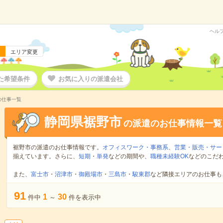
ヘル
エリア変更
た希望条件
お気に入りの派遣会社
の仕事一覧
静岡県裾野市
の派遣のお仕事情報一覧
裾野市の派遣のお仕事情報です。
オフィスワーク・事務系
、
営業・販売・サー
揃えています。さらに、
短期
・
単発
などの期間や、
職種未経験OK
などのこだ
また、
富士市
・
沼津市
・
御殿場市
・
三島市
・
駿東郡
など隣接エリアのお仕事も
91
1
30
件中
～
件を表示中