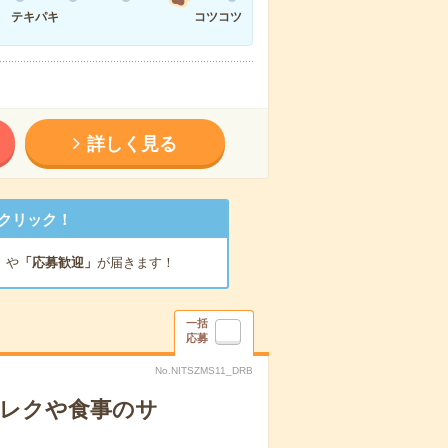
テキパキ
コツコツ
詳しく見る
クリック！
」
や
「応募歓迎」
が届きます！
一括
応募
No.NITSZMS11_DRB
＊レクや食事のサ