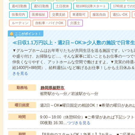
週4日勤務
週5日勤務
土日祝休
朝10時以降スタート
17時前までの
扶養控内
医療福祉
交費支給
車通勤可
服装自由
週払いOK
ルーティン
自転車・バイクOK
介護士
ここがポイント！
≪日収1.1万円以上・週2日～OK≫少人数の施設で日常
▼グループホームはお年寄りたちが共同生活を送る施設です。いつも
や盛り付け、お掃除など…。そんな家事に近いこともお仕事の一つで
仲良くなりやすく、アットホームな空間で働けますよ。▼充実の待遇＆
給1400円×8時間）、給料週払いなど稼げるお仕事！しかも土日休み
きを見る
勤務地
静岡県裾野市
裾野駅から---分／岩波駅から---分
曜日頻度
週2日～OK■曜日固定の相談OK！■希望の曜日があ
時間
9:00～18:00（休憩60分）■ご希望があれば下記シフトもOK
00夜勤 16:30…
つづきを見る
期間
【8月中のスタートOK！急募！】2カ月～ ■ご応募