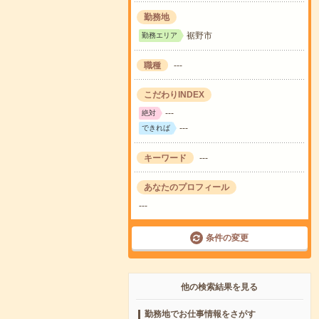
勤務地
裾野市
勤務エリア
職種
---
こだわりINDEX
---
絶対
---
できれば
キーワード
---
あなたのプロフィール
---
条件の変更
他の検索結果を見る
勤務地でお仕事情報をさがす