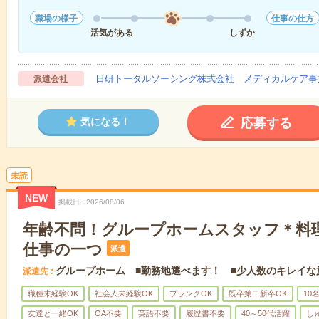
職場の様子
仕事の仕方
活気がある
しずか
日研トータルソーシング株式会社 メディカルケア事
派遣会社
応募する
気になる！
未読
NEW
掲載日
2026/08/06
年齢不問！グループホームスタッフ＊料
仕事の一つ
派遣
グループホーム ■勤務地選べます！ ■少人数のキレイな
派遣先
職種未経験OK
社会人未経験OK
ブランクOK
既卒第二新卒OK
10
友達と一緒OK
OA不要
英語不要
履歴書不要
40～50代活躍
し