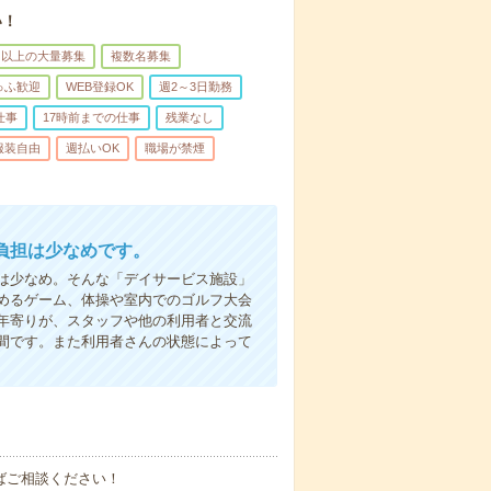
い！
名以上の大量募集
複数名募集
ゅふ歓迎
WEB登録OK
週2～3日勤務
仕事
17時前までの仕事
残業なし
服装自由
週払いOK
職場が禁煙
負担は少なめです。
は少なめ。そんな「デイサービス施設」
めるゲーム、体操や室内でのゴルフ大会
年寄りが、スタッフや他の利用者と交流
間です。また利用者さんの状態によって
ればご相談ください！