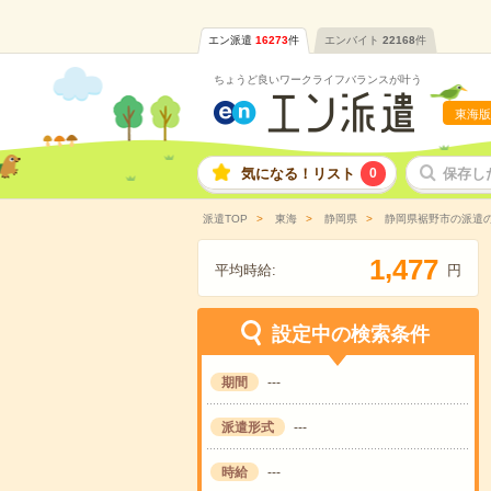
エン派遣
16273
件
エンバイト
22168
件
ちょうど良いワークライフバランスが叶う
東海版
気になる！リスト
0
保存し
派遣TOP
東海
静岡県
静岡県裾野市の派遣
,
1
4
7
7
平均時給:
円
設定中の検索条件
期間
---
派遣形式
---
時給
---