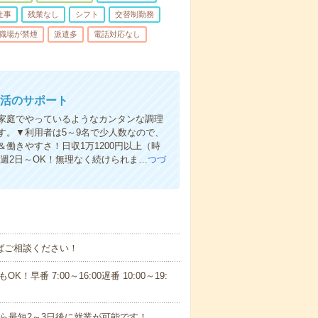
仕事
残業なし
シフト
交替制勤務
職場が禁煙
派遣多
電話対応なし
生活のサポート
家庭でやっているようなカンタンな調理
す。▼利用者は5～9名で少人数なので、
働きやすさ！日収1万1200円以上（時
＆週2日～OK！無理なく続けられま…
つづ
ればご相談ください！
！早番 7:00～16:00遅番 10:00～19:
から最短2～3日後に就業が可能です！