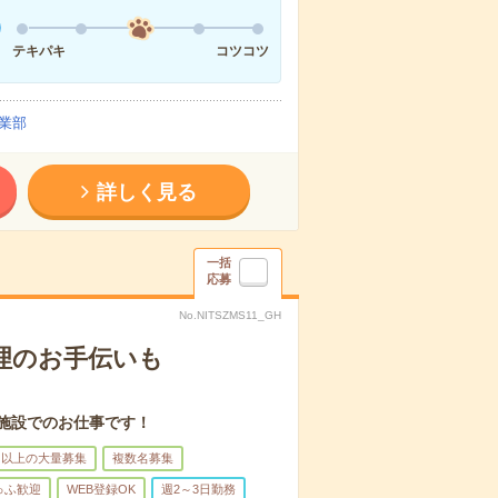
テキパキ
コツコツ
業部
詳しく見る
一括
応募
No.NITSZMS11_GH
理のお手伝いも
施設でのお仕事です！
名以上の大量募集
複数名募集
ゅふ歓迎
WEB登録OK
週2～3日勤務