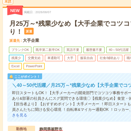
未読
NEW
掲載日
2026/08/07
月25万～*残業少なめ【大手企業でコツ
り！
派遣
大手企業
派遣先
ブランクOK
既卒第二新卒OK
英語不要
履歴書不要
40～50代活躍
残業少
交費支給
車通勤可
大手
服装自由
社食/補助あり
職
Excel
PowerPoint
ここがポイント！
＼40～50代活躍／月25万～*残業少なめ【大手企業で
即日スタートもOK！【大手メーカーの開発部門でコツコツ事務サポー
あり&部署の社員さんにスグ質問できる環境〇【残業少なめ】食堂・
【担当者より】【おすすめポイント】大手メーカー ！即日スタートもO
員さんたちに聞ける安心環境 ！自転車&マイカー通勤OK ！ロッカー
きを見る
勤務地
静岡県裾野市