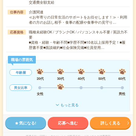
交通費全額支給
介護関連
仕事内容
≪お年寄りの日常生活のサポートをお任せします！≫・利用
者の方のお話し相手・食事の配膳や食事中の見守り…
職種未経験OK / ブランクOK / パソコンスキル不要 / 英語力不
応募資格
要
■資格・経験・年齢不問■学歴不問■10名以上採用予定！■履
歴書不要■面談確約■社会保険完備■社員登用…
職場の雰囲気
年齢層
20代
30代
40代
50代
60代
男女比率
女性
男性
もっと見る
気になる!
応募へ進む
詳しく見る