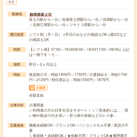
派遣
静岡県富士市
勤務地
富士川駅から---分／岳南富士岡駅から---分／須津駅から---分
／岳南江尾駅から---分／ジヤトコ前駅から---分
シフト制（月～日） ※平日のみなどの相談もOK ※週3日など
曜日頻度
の相談もOK
【シフト例】07:00～16:0009:00～18:0017:00～09:00※ 上記
時間
は一例です！そ…
即日～2ヶ月以上
期間
無資格の方：時給1400円～1750円 / 介護福祉士：時給1700
時給
円～2125円 / 初任者以上：時給1500円～1875円
交通費
全額支給
介護関連
仕事内容
／利用者の方の日常生活をサポート！＼▽具体的には…・買
い物や散歩の付き添い・折り紙や体操などのレク参…
職種未経験OK / ブランクOK / パソコンスキル不要 / 英語力不
応募資格
要
＼無資格＊未経験OK／★年齢不問・ブランクOK★履歴書不