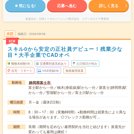
気になる!
応募へ進む
詳しく見る
派遣会社
日研トータルソーシング株式会社 メディカルケア事業部
未読
掲載日
2026/08/08
NEW
スキル0から安定の正社員デビュー！残業少な
目＊大手企業でCADオペ
職種未経験OK
交通費別途支給あり
土日祝日が休み
在宅・リモート
WEB登録OK
無期雇用派遣
静岡県富士市
勤務地
富士駅から---分／柚木(身延線)駅から---分／新富士(静岡県)駅
から---分／竪堀駅から---分／富士川駅から---分
月～金（週休2日制）
曜日頻度
8：30～17：30（実働8時間）※勤務時間は就業先により異な
時間
る場合があります。◎フレックス勤務が可…
長期（期間を定めない雇用契約を当社と結びます）派遣先が
期間
変わっても雇用は継続！