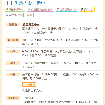
ト】生活のお手伝い
職種未経験OK
交通費別途支給あり
土日祝日が休み
残業なし
WEB登録OK
派遣
静岡県富士市
勤務地
富士川駅から---分／東田子の浦駅から---分／神谷駅から---分
／ジヤトコ前駅から---分
週2日～OK ■曜日固定の相談OK！ ■希望の曜日があればご相
曜日頻度
談ください！
9:00～18:00（休憩60分）■ご希望があれば下記シフトも
時間
OK！早番 7:00～16:00遅番 …
【現在も積極採用中！急募！】2カ月～ ■8月～、9月スター
期間
トもOK！
無資格未経験：時給1400円～ ■週払いOK ■扶養内OK ■
時給
日収1万1200円以上
交通費
交通費全額支給
介護関連
仕事内容
【利用者さんの当たり前の生活をサポート】○移動のお手伝