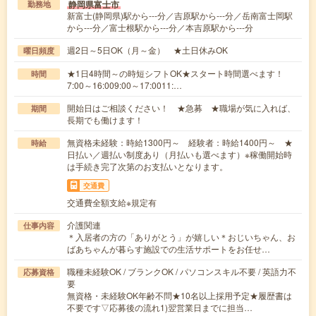
静岡県富士市
勤務地
新富士(静岡県)駅から---分／吉原駅から---分／岳南富士岡駅
から---分／富士根駅から---分／本吉原駅から---分
週2日～5日OK（月～金） ★土日休みOK
曜日頻度
★1日4時間～の時短シフトOK★スタート時間選べます！
時間
7:00～16:009:00～17:0011:…
開始日はご相談ください！ ★急募 ★職場が気に入れば、
期間
長期でも働けます！
無資格未経験：時給1300円～ 経験者：時給1400円～ ★
時給
日払い／週払い制度あり（月払いも選べます）※稼働開始時
は手続き完了次第のお支払いとなります。
交通費
交通費全額支給※規定有
介護関連
仕事内容
＊入居者の方の「ありがとう」が嬉しい＊おじいちゃん、お
ばあちゃんが暮らす施設での生活サポートをお任せ…
職種未経験OK / ブランクOK / パソコンスキル不要 / 英語力不
応募資格
要
無資格・未経験OK年齢不問★10名以上採用予定★履歴書は
不要です▽応募後の流れ1)翌営業日までに担当…