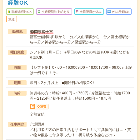
経験OK
職種未経験OK
交通費別途支給あり
土日祝日が休み
WEB登録OK
派遣
静岡県富士市
勤務地
新富士(静岡県)駅から---分／入山瀬駅から---分／富士根駅か
ら---分／神谷駅から---分／竪堀駅から---分
シフト制（月～日） ※平日のみなどの相談もOK ※週3なども
曜日頻度
相談OK
【シフト例】07:00～16:0009:00～18:0017:00～09:00※ 上記
時間
は一例です！そ…
即日～2ヶ月以上 ■開始日の相談OK！
期間
無資格の方：時給1400円～1750円 / 介護福祉士：時給1700
時給
円～2125円 / 初任者以上：時給1500円～1875円
交通費
全額支給
介護関連
仕事内容
／利用者の方の日常生活をサポート！＼▽具体的には…・買
い物や散歩に付き添ったり・折り紙や体操などのレ…