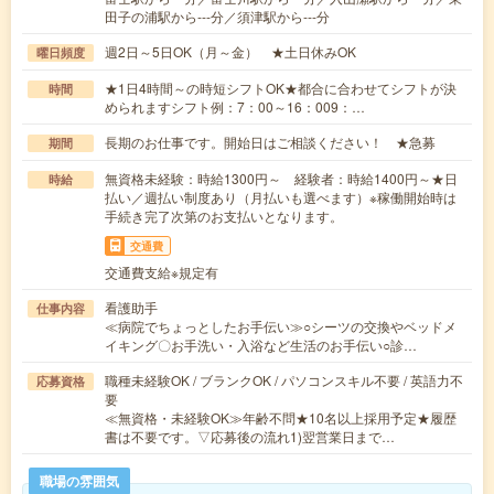
田子の浦駅から---分／須津駅から---分
週2日～5日OK（月～金） ★土日休みOK
曜日頻度
★1日4時間～の時短シフトOK★都合に合わせてシフトが決
時間
められますシフト例：7：00～16：009：…
長期のお仕事です。開始日はご相談ください！ ★急募
期間
無資格未経験：時給1300円～ 経験者：時給1400円～★日
時給
払い／週払い制度あり（月払いも選べます）※稼働開始時は
手続き完了次第のお支払いとなります。
交通費
交通費支給※規定有
看護助手
仕事内容
≪病院でちょっとしたお手伝い≫○シーツの交換やベッドメ
イキング〇お手洗い・入浴など生活のお手伝い○診…
職種未経験OK / ブランクOK / パソコンスキル不要 / 英語力不
応募資格
要
≪無資格・未経験OK≫年齢不問★10名以上採用予定★履歴
書は不要です。▽応募後の流れ1)翌営業日まで…
職場の雰囲気