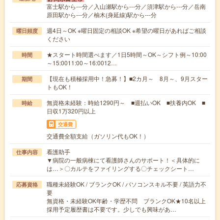
富士駅から---分／入山瀬駅から---分／須津駅から---分／岳南
原田駅から---分／柚木(身延線)駅から---分
週4日～OK ※曜日固定の相談OK ※希望の曜日があればご相談
曜日頻度
ください
★スタート時間選べます／1日5時間～OK～シフト例～10:00
時間
～15:0011:00～16:0012…
【現在も積極採用中！急募！】■2カ月～ 8月～、9月スター
期間
トもOK！
無資格未経験：時給1290円～ ■週払いOK ■扶養内OK ■
時給
日収1万320円以上
交通費
交通費全額支給（ガソリン代もOK！）
看護助手
仕事内容
▼病院の一般病棟にて看護師さんのサポート！＜具体的に
は…＞〇カルテをファイリングする〇チェックシート…
職種未経験OK / ブランクOK / パソコンスキル不要 / 英語力不
応募資格
要
無資格・未経験OK年齢・学歴不問 ブランクOK★10名以上
採用予定履歴書は不要です。少しでも興味があ…