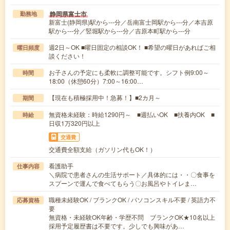
静岡県富士市
勤務地
新富士(静岡県)駅から---分／岳南富士岡駅から---分／本吉原
駅から---分／竪堀駅から---分／吉原本町駅から---分
週2日～OK ■曜日固定の相談OK！ ■希望の曜日があればご相
曜日頻度
談ください！
お子さんの予定にも柔軟に調整可能です。シフト例9:00～
時間
18:00（休憩60分）7:00～16:00…
【現在も積極採用中！急募！】■2カ月～
期間
無資格未経験：時給1290円～ ■週払いOK ■扶養内OK ■
時給
日収1万320円以上
交通費
交通費全額支給（ガソリン代もOK！）
看護助手
仕事内容
＼病院で患者さんの生活サポート／具体的には・・〇食事を
スプーンで運んで食べてもらう〇お風呂やトイレま…
職種未経験OK / ブランクOK / パソコンスキル不要 / 英語力不
応募資格
要
無資格・未経験OK年齢・学歴不問 ブランクOK★10名以上
採用予定履歴書は不要です。少しでも興味があ…