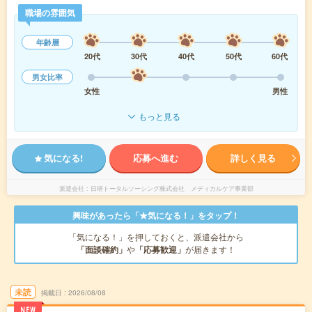
職場の雰囲気
年齢層
20代
30代
40代
50代
60代
男女比率
女性
男性
もっと見る
気になる!
応募へ進む
詳しく見る
派遣会社
日研トータルソーシング株式会社 メディカルケア事業部
興味があったら「★気になる！」をタップ！
「気になる！」を押しておくと、派遣会社から
「面談確約」
や
「応募歓迎」
が届きます！
未読
掲載日
2026/08/08
NEW