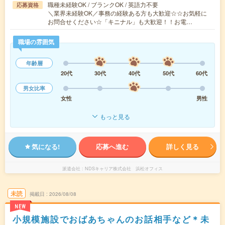
職種未経験OK / ブランクOK / 英語力不要
応募資格
＼業界未経験OK／事務の経験ある方も大歓迎☆☆お気軽に
お問合せください☆「キニナル」も大歓迎！！お電…
職場の雰囲気
年齢層
20代
30代
40代
50代
60代
男女比率
女性
男性
もっと見る
気になる!
応募へ進む
詳しく見る
派遣会社
NDSキャリア株式会社 浜松オフィス
未読
掲載日
2026/08/08
NEW
小規模施設でおばあちゃんのお話相手など＊未