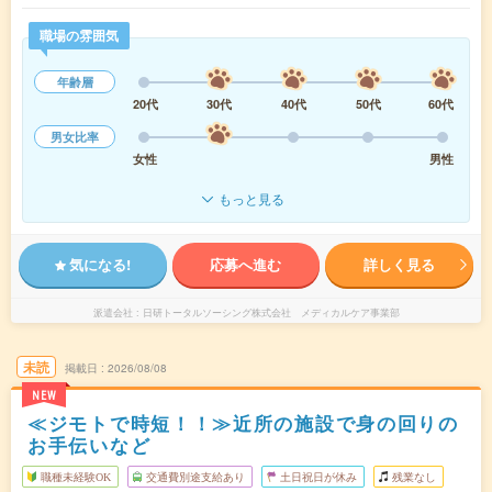
職場の雰囲気
年齢層
20代
30代
40代
50代
60代
男女比率
女性
男性
もっと見る
気になる!
応募へ進む
詳しく見る
派遣会社
日研トータルソーシング株式会社 メディカルケア事業部
未読
掲載日
2026/08/08
NEW
≪ジモトで時短！！≫近所の施設で身の回りの
お手伝いなど
職種未経験OK
交通費別途支給あり
土日祝日が休み
残業なし