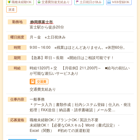
職種未経験OK
交通費別途支給あり
土日祝日が休み
WEB登録OK
派遣
静岡県富士市
勤務地
富士駅から徒歩20分
月～金 ※土日祝休み
曜日頻度
9:00～16:00 ※残業はほとんどありません。※休憩60分。
時間
【急募】即日～長期 ※開始日はご相談可能です！
期間
時給1320円＋交 【月収例】211,200円～ ■給与の前払い
時給
が可能な速払いサービスあり
交通費
交通費支給あり
一般事務
仕事内容
＊データ入力｜書類作成｜社内システム登録｜仕入れ・発注
処理｜FAX送信｜納品書・請求書確認｜メール受…
職種未経験OK / ブランクOK / 英語力不要
応募資格
未経験OK！【必要なOAスキル】Word（書式設定）・
Excel（関数） #初めての派遣歓迎