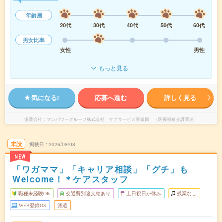
年齢層
20代
30代
40代
50代
60代
男女比率
女性
男性
もっと見る
気になる!
応募へ進む
詳しく見る
派遣会社
マンパワーグループ株式会社 ケアサービス事業部 （医療福祉介護関連）
未読
掲載日
2026/08/08
NEW
「ワガママ」「キャリア相談」「グチ」も
Welcome！＊ケアスタッフ
職種未経験OK
交通費別途支給あり
土日祝日が休み
残業なし
WEB登録OK
派遣