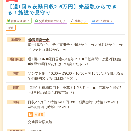
【週1回＆夜勤日収2.6万円】未経験からでき
る！施設で見守り
職種未経験OK
交通費別途支給あり
残業なし
WEB登録OK
派遣
静岡県富士市
勤務地
富士川駅から---分／東田子の浦駅から---分／神谷駅から---分
／ジヤトコ前駅から---分
週1回～OK ■曜日固定の相談OK！ ■日勤期間中は週2日勤務
曜日頻度
■希望の曜日があればご相談ください！
▽シフト例・16:30～翌9:30・16:30～翌10:30など※慣れるま
時間
での最初のうちは日勤からの…
【現在も積極採用中！急募！】2カ月～ ■ご応募から最短2
期間
～3日後の就業も相談可能です！
日収2.6万円：時給1400円×8h＋残業割増（時給1.25×8h）
時給
+深夜割増（時給0.25×5h）
交通費
交通費全額支給
介護関連