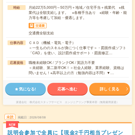
月給22万5,000円～50万円＋地域／住宅手当＋残業代 ※残
時給
業代は全額支給します。 ※各種手当あり ※経験・年齢・能
力等を考慮して加給・優遇します。
交通費
交通費全額支給
ＣＡＤ（機械・電気・電子）
仕事内容
＜一生もののスキルが身につく仕事です＞・図面作成ソフト
「CAD」を使い、設計図作成サポート・図面修正…
職種未経験OK / ブランクOK / 英語力不要
応募資格
＜未経験、第二新卒OK！＞社会人経験、業界経験、資格は
問いません！※高卒以上の方（勉強内容は不問）▼…
気になる!
応募へ進む
詳しく見る
派遣会社
株式会社スタッフサービス エンジニアリング事業本部（無期雇用派遣）
未読
掲載日
2026/08/08
NEW
説明会参加で全員に【現金2千円相当プレゼン