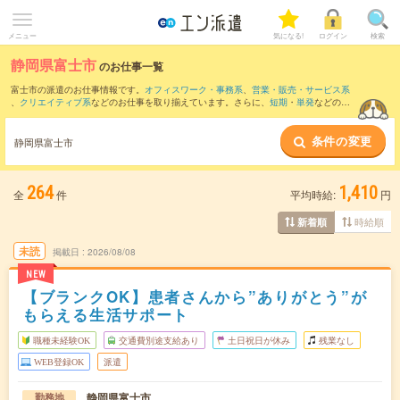
メニュー
気になる!
ログイン
検索
静岡県富士市
のお仕事一覧
富士市の派遣のお仕事情報です。
オフィスワーク・事務系
、
営業・販売・サービス系
、
クリエイティブ系
などのお仕事を取り揃えています。さらに、
短期
・
単発
などの期
間や、
職種未経験OK
などのこだわり条件で絞り込んでいただけます。
条件の変更
また、
清水区
・
沼津市
・
富士宮市
など隣接エリアのお仕事もご確認いただけます。
静岡県富士市
264
1,410
全
件
平均時給:
円
時給順
新着順
未読
掲載日
2026/08/08
NEW
【ブランクOK】患者さんから”ありがとう”が
もらえる生活サポート
職種未経験OK
交通費別途支給あり
土日祝日が休み
残業なし
WEB登録OK
派遣
静岡県富士市
勤務地