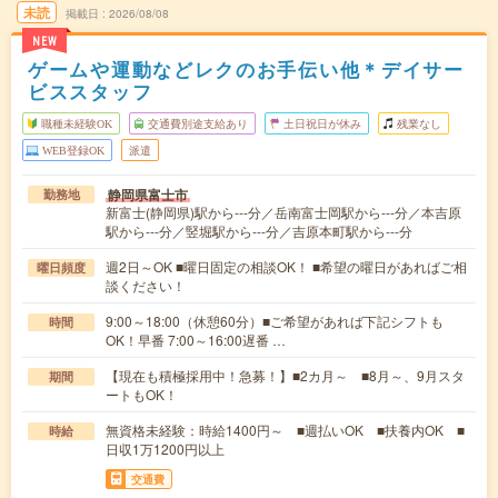
未読
掲載日
2026/08/08
NEW
ゲームや運動などレクのお手伝い他＊デイサー
ビススタッフ
職種未経験OK
交通費別途支給あり
土日祝日が休み
残業なし
WEB登録OK
派遣
静岡県富士市
勤務地
新富士(静岡県)駅から---分／岳南富士岡駅から---分／本吉原
駅から---分／竪堀駅から---分／吉原本町駅から---分
週2日～OK ■曜日固定の相談OK！ ■希望の曜日があればご相
曜日頻度
談ください！
9:00～18:00（休憩60分）■ご希望があれば下記シフトも
時間
OK！早番 7:00～16:00遅番 …
【現在も積極採用中！急募！】■2カ月～ ■8月～、9月スタ
期間
ートもOK！
無資格未経験：時給1400円～ ■週払いOK ■扶養内OK ■
時給
日収1万1200円以上
交通費