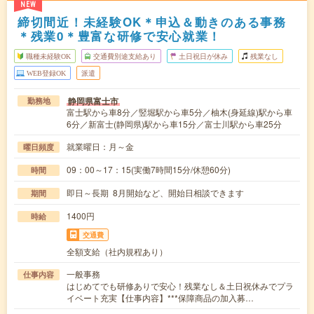
NEW
締切間近！未経験OK＊申込＆動きのある事務
＊残業0＊豊富な研修で安心就業！
職種未経験OK
交通費別途支給あり
土日祝日が休み
残業なし
WEB登録OK
派遣
静岡県富士市
勤務地
富士駅から車8分／竪堀駅から車5分／柚木(身延線)駅から車
6分／新富士(静岡県)駅から車15分／富士川駅から車25分
就業曜日：月～金
曜日頻度
09：00～17：15(実働7時間15分/休憩60分)
時間
即日～長期 8月開始など、開始日相談できます
期間
1400円
時給
交通費
全額支給（社内規程あり）
一般事務
仕事内容
はじめてでも研修ありで安心！残業なし＆土日祝休みでプラ
イベート充実【仕事内容】***保障商品の加入募…