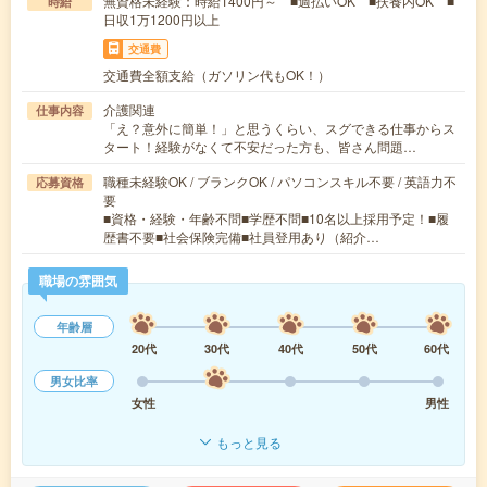
無資格未経験：時給1400円～ ■週払いOK ■扶養内OK ■
時給
日収1万1200円以上
交通費
交通費全額支給（ガソリン代もOK！）
介護関連
仕事内容
「え？意外に簡単！」と思うくらい、スグできる仕事からス
タート！経験がなくて不安だった方も、皆さん問題…
職種未経験OK / ブランクOK / パソコンスキル不要 / 英語力不
応募資格
要
■資格・経験・年齢不問■学歴不問■10名以上採用予定！■履
歴書不要■社会保険完備■社員登用あり（紹介…
職場の雰囲気
年齢層
20代
30代
40代
50代
60代
男女比率
女性
男性
もっと見る