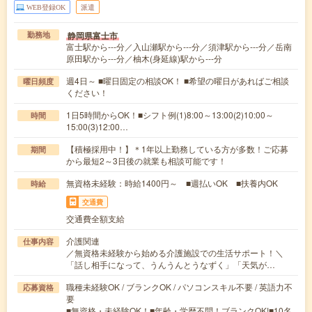
WEB登録OK
派遣
静岡県富士市
勤務地
富士駅から---分／入山瀬駅から---分／須津駅から---分／岳南
原田駅から---分／柚木(身延線)駅から---分
週4日～ ■曜日固定の相談OK！ ■希望の曜日があればご相談
曜日頻度
ください！
1日5時間からOK！■シフト例(1)8:00～13:00(2)10:00～
時間
15:00(3)12:00…
【積極採用中！】＊1年以上勤務している方が多数！ご応募
期間
から最短2～3日後の就業も相談可能です！
無資格未経験：時給1400円～ ■週払いOK ■扶養内OK
時給
交通費
交通費全額支給
介護関連
仕事内容
／無資格未経験から始める介護施設での生活サポート！＼
「話し相手になって、うんうんとうなずく」「天気が…
職種未経験OK / ブランクOK / パソコンスキル不要 / 英語力不
応募資格
要
■無資格・未経験OK！■年齢・学歴不問！ブランクOK!■10名