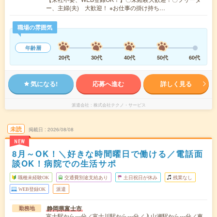
ー、主婦(夫) 大歓迎！ ※お仕事の掛け持ち…
職場の雰囲気
年齢層
20代
30代
40代
50代
60代
気になる!
応募へ進む
詳しく見る
派遣会社
株式会社テクノ・サービス
未読
掲載日
2026/08/08
NEW
8月～OK！＼好きな時間曜日で働ける／電話面
談OK！病院での生活サポ
職種未経験OK
交通費別途支給あり
土日祝日が休み
残業なし
WEB登録OK
派遣
静岡県富士市
勤務地
富士駅から---分／富士川駅から---分／入山瀬駅から---分／東