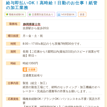
給与即払いOK！高時給！日勤のお仕事！紙管
の加工業務
職種未経験OK
交通費別途支給あり
WEB登録OK
派遣
静岡県富士市
勤務地
吉原駅から徒歩20分
月～金・土・祝
曜日頻度
8:00～17:00※表記のうち実働7時間30分です。
時間
長期【ご応募から1週間以内(最短2日目)のスピード就業が可
期間
能】即日～
時給1350円
時給
交通費
交通費支給有り
製造（組立・加工）
仕事内容
紙管の製造工場にて、材料のセッティング・加工機械のオペ
レーター・完成品の運搬等の作業をお願いします。…
職種未経験OK / ブランクOK / パソコンスキル不要 / 英語力不
応募資格
要
【来社不要、WEB登録OK！】〇未経験大歓迎！〇フリータ