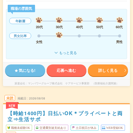
職場の雰囲気
年齢層
20代
30代
40代
50代
60代
男女比率
女性
男性
もっと見る
気になる!
応募へ進む
詳しく見る
派遣会社
マンパワーグループ株式会社 ケアサービス事業部 （医療福祉介護関連）
未読
掲載日
2026/08/08
NEW
【時給1400円】日払いOK＊プライベートと両
立⇒生活サポ
職種未経験OK
交通費別途支給あり
土日祝日が休み
WEB登録OK