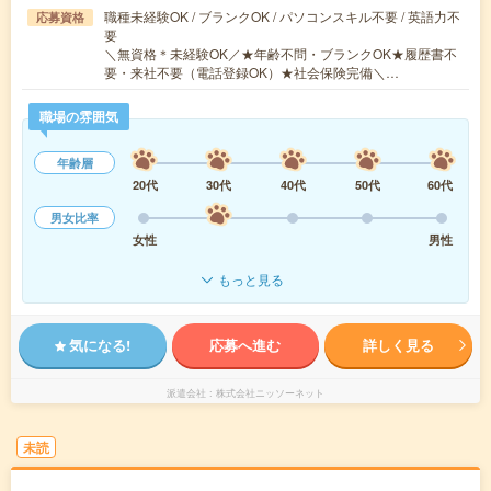
職種未経験OK / ブランクOK / パソコンスキル不要 / 英語力不
応募資格
要
＼無資格＊未経験OK／★年齢不問・ブランクOK★履歴書不
要・来社不要（電話登録OK）★社会保険完備＼…
職場の雰囲気
年齢層
20代
30代
40代
50代
60代
男女比率
女性
男性
もっと見る
気になる!
応募へ進む
詳しく見る
派遣会社
株式会社ニッソーネット
未読