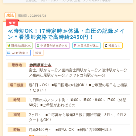
派遣会社
日研トータルソーシング株式会社 メディカルケア事業部
未読
掲載日
2026/08/08
NEW
≪時短OK！17時定時≫体温・血圧の記録メイ
ン＊看護師資格で高時給2450円！
職種未経験OK
交通費別途支給あり
土日祝日が休み
残業なし
WEB登録OK
派遣
静岡県富士市
勤務地
富士川駅から---分／岳南富士岡駅から---分／須津駅から---分
／岳南江尾駅から---分／ジヤトコ前駅から---分
週3日～OK！ ■曜日固定の相談OK！ ■ご希望の曜日をご相談
曜日頻度
ください！
＼日勤のみ／シフト例・10:00～15:00・9:00～17:00（休憩
時間
60分）■ご希望があればその…
2ヶ月～ ■ご応募から最短3日後に開始可能 8月～、9月ス
期間
タートもOK！
時給2450円～ ■週払いOK ■日収1万9600円以上
時給