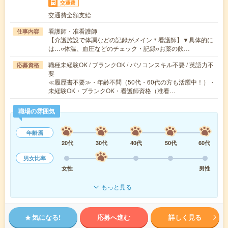
交通費
交通費全額支給
看護師・准看護師
仕事内容
【介護施設で体調などの記録がメイン＊看護師】▼具体的に
は…○体温、血圧などのチェック・記録○お薬の飲…
職種未経験OK / ブランクOK / パソコンスキル不要 / 英語力不
応募資格
要
≪履歴書不要≫・年齢不問（50代・60代の方も活躍中！）・
未経験OK・ブランクOK・看護師資格（准看…
職場の雰囲気
年齢層
20代
30代
40代
50代
60代
男女比率
女性
男性
もっと見る
気になる!
応募へ進む
詳しく見る