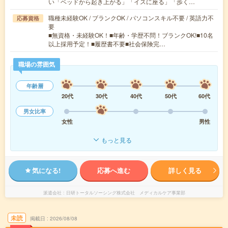
い「ベッドから起き上がる」「イスに座る」「歩く…
職種未経験OK / ブランクOK / パソコンスキル不要 / 英語力不
応募資格
要
■無資格・未経験OK！■年齢・学歴不問！ブランクOK!■10名
以上採用予定！■履歴書不要■社会保険完…
職場の雰囲気
年齢層
20代
30代
40代
50代
60代
男女比率
女性
男性
もっと見る
気になる!
応募へ進む
詳しく見る
派遣会社
日研トータルソーシング株式会社 メディカルケア事業部
未読
掲載日
2026/08/08