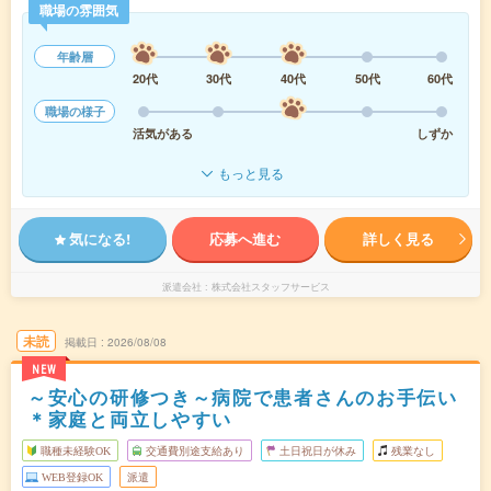
職場の雰囲気
年齢層
20代
30代
40代
50代
60代
職場の様子
活気がある
しずか
もっと見る
気になる!
応募へ進む
詳しく見る
派遣会社
株式会社スタッフサービス
未読
掲載日
2026/08/08
NEW
～安心の研修つき～病院で患者さんのお手伝い
＊家庭と両立しやすい
職種未経験OK
交通費別途支給あり
土日祝日が休み
残業なし
WEB登録OK
派遣