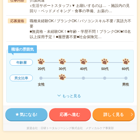
仕事内容
<生活サポートスタッフ>▼ お願いするのは… ・施設内の見
回り・ベッドメイキング・食事の準備、お薬の…
職種未経験OK / ブランクOK / パソコンスキル不要 / 英語力不
応募資格
要
■無資格・未経験OK！■年齢・学歴不問！ブランクOK!■10名
以上採用予定！■履歴書不要■社会保険完…
職場の雰囲気
年齢層
20代
30代
40代
50代
60代
男女比率
女性
男性
もっと見る
気になる!
応募へ進む
詳しく見る
派遣会社
日研トータルソーシング株式会社 メディカルケア事業部