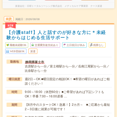
派遣会社
日研トータルソーシング株式会社 メディカルケア事業部 ナース派遣
未読
掲載日
2026/08/08
NEW
【介護staff】人と話すのが好きな方に＊未経
験からはじめる生活サポート
職種未経験OK
交通費別途支給あり
土日祝日が休み
残業なし
WEB登録OK
派遣
静岡県富士市
勤務地
吉原駅から---分／富士根駅から---分／岳南江尾駅から---分／
比奈駅から---分
週2日～OK ■曜日固定の相談OK！ ■希望の曜日があればご相
曜日頻度
談ください！
9:00～18:00（休憩60分）■ご希望があれば下記シフトも
時間
OK！早番 7:00～16:00遅番 …
【8月中のスタートOK！急募！】2カ月～ ■ご応募から最短
期間
2～3日後に就業が可能です！