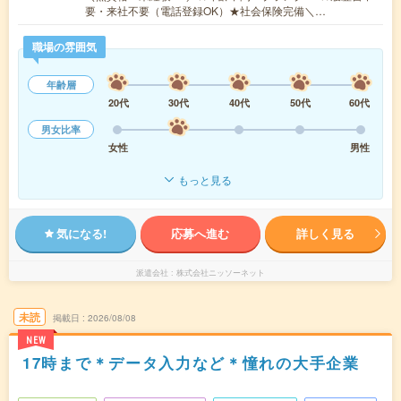
要・来社不要（電話登録OK）★社会保険完備＼…
職場の雰囲気
年齢層
20代
30代
40代
50代
60代
男女比率
女性
男性
もっと見る
気になる!
応募へ進む
詳しく見る
派遣会社
株式会社ニッソーネット
未読
掲載日
2026/08/08
NEW
17時まで＊データ入力など＊憧れの大手企業