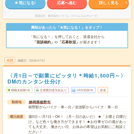
気になる!
応募へ進む
詳しく見る
派遣会社
株式会社バイトレ（キャムコムグループ）
興味があったら「★気になる！」をタップ！
「気になる！」を押しておくと、派遣会社から
「面談確約」
や
「応募歓迎」
が届きます！
未読
掲載日
2026/07/31
〈月1日～で副業にピッタリ＊時給1,500円～〉
DMのカンタン仕分け
職種未経験OK
交通費別途支給あり
WEB登録OK
派遣
静岡県裾野市
勤務地
裾野駅からバイク・車---分／岩波駅からバイク・車---分
週0日～/月1日～OK！ （月～日のあいだ） ★「土曜と日曜だ
曜日頻度
け」など色々な働き方ができます！ ★お仕事ゼロの週があっ
ても大丈夫。 働きたい日、お休みの希望はお気軽にご相談く
ださい！