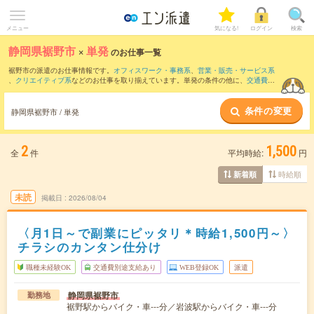
メニュー
気になる!
ログイン
検索
静岡県裾野市
×
単発
のお仕事一覧
裾野市の派遣のお仕事情報です。
オフィスワーク・事務系
、
営業・販売・サービス系
、
クリエイティブ系
などのお仕事を取り揃えています。単発の条件の他に、
交通費別
途支給あり
、
職種未経験OK
、
友だちと一緒の応募OK
などでもお探し頂けます。
条件の変更
静岡県裾野市 / 単発
2
1,500
全
件
平均時給:
円
時給順
新着順
未読
掲載日
2026/08/04
〈月1日～で副業にピッタリ＊時給1,500円～〉
チラシのカンタン仕分け
職種未経験OK
交通費別途支給あり
WEB登録OK
派遣
静岡県裾野市
勤務地
裾野駅からバイク・車---分／岩波駅からバイク・車---分