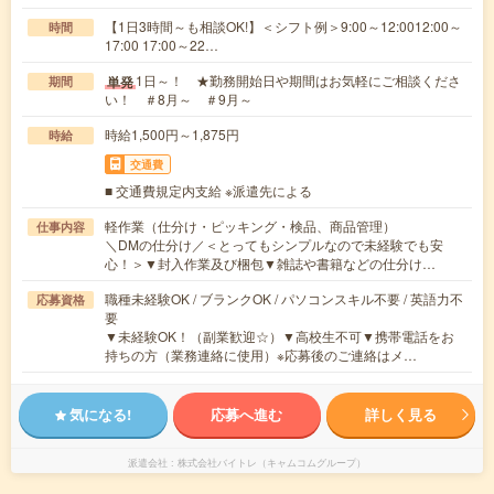
【1日3時間～も相談OK!】＜シフト例＞9:00～12:0012:00～
時間
17:00 17:00～22…
1日～！ ★勤務開始日や期間はお気軽にご相談くださ
単発
期間
い！ ＃8月～ ＃9月～
時給1,500円～1,875円
時給
交通費
■ 交通費規定内支給 ※派遣先による
軽作業（仕分け・ピッキング・検品、商品管理）
仕事内容
＼DMの仕分け／＜とってもシンプルなので未経験でも安
心！＞▼封入作業及び梱包▼雑誌や書籍などの仕分け…
職種未経験OK / ブランクOK / パソコンスキル不要 / 英語力不
応募資格
要
▼未経験OK！（副業歓迎☆）▼高校生不可▼携帯電話をお
持ちの方（業務連絡に使用）※応募後のご連絡はメ…
気になる!
応募へ進む
詳しく見る
派遣会社
株式会社バイトレ（キャムコムグループ）