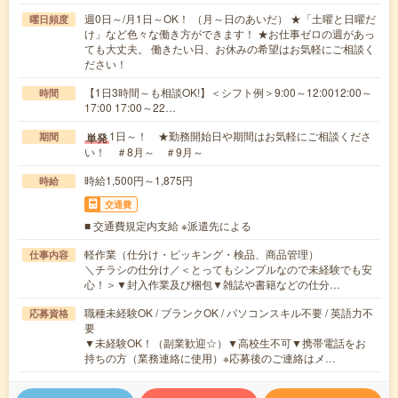
週0日～/月1日～OK！ （月～日のあいだ） ★「土曜と日曜だ
曜日頻度
け」など色々な働き方ができます！ ★お仕事ゼロの週があっ
ても大丈夫。 働きたい日、お休みの希望はお気軽にご相談く
ださい！
【1日3時間～も相談OK!】＜シフト例＞9:00～12:0012:00～
時間
17:00 17:00～22…
1日～！ ★勤務開始日や期間はお気軽にご相談くださ
単発
期間
い！ ＃8月～ ＃9月～
時給1,500円～1,875円
時給
交通費
■ 交通費規定内支給 ※派遣先による
軽作業（仕分け・ピッキング・検品、商品管理）
仕事内容
＼チラシの仕分け／＜とってもシンプルなので未経験でも安
心！＞▼封入作業及び梱包▼雑誌や書籍などの仕分…
職種未経験OK / ブランクOK / パソコンスキル不要 / 英語力不
応募資格
要
▼未経験OK！（副業歓迎☆）▼高校生不可▼携帯電話をお
持ちの方（業務連絡に使用）※応募後のご連絡はメ…