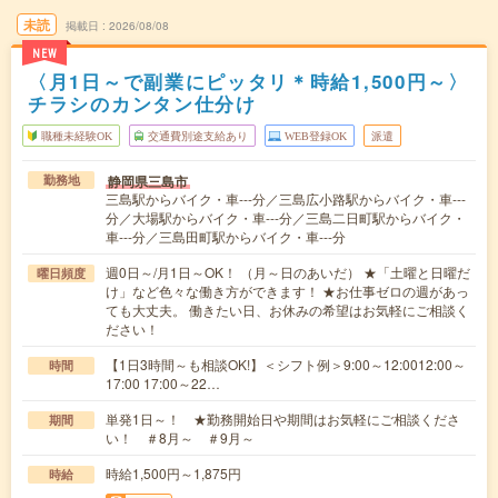
未読
掲載日
2026/08/08
NEW
〈月1日～で副業にピッタリ＊時給1,500円～〉
チラシのカンタン仕分け
職種未経験OK
交通費別途支給あり
WEB登録OK
派遣
静岡県三島市
勤務地
三島駅からバイク・車---分／三島広小路駅からバイク・車---
分／大場駅からバイク・車---分／三島二日町駅からバイク・
車---分／三島田町駅からバイク・車---分
週0日～/月1日～OK！ （月～日のあいだ） ★「土曜と日曜だ
曜日頻度
け」など色々な働き方ができます！ ★お仕事ゼロの週があっ
ても大丈夫。 働きたい日、お休みの希望はお気軽にご相談く
ださい！
【1日3時間～も相談OK!】＜シフト例＞9:00～12:0012:00～
時間
17:00 17:00～22…
単発1日～！ ★勤務開始日や期間はお気軽にご相談くださ
期間
い！ ＃8月～ ＃9月～
時給1,500円～1,875円
時給