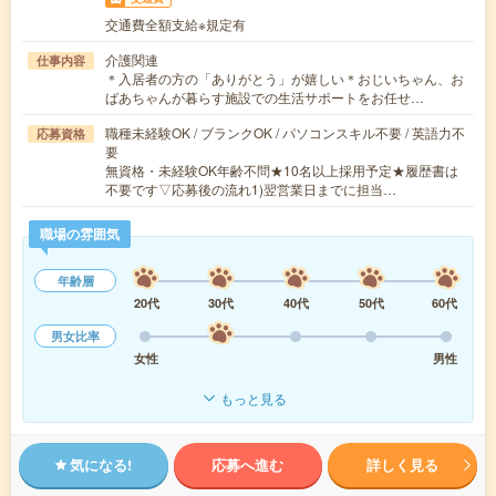
交通費全額支給※規定有
介護関連
仕事内容
＊入居者の方の「ありがとう」が嬉しい＊おじいちゃん、お
ばあちゃんが暮らす施設での生活サポートをお任せ…
職種未経験OK / ブランクOK / パソコンスキル不要 / 英語力不
応募資格
要
無資格・未経験OK年齢不問★10名以上採用予定★履歴書は
不要です▽応募後の流れ1)翌営業日までに担当…
職場の雰囲気
年齢層
20代
30代
40代
50代
60代
男女比率
女性
男性
もっと見る
気になる!
応募へ進む
詳しく見る