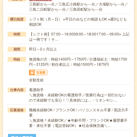
三島駅から---分／三島広小路駅から---分／大場駅から---分／
三島二日町駅から---分／三島田町駅から---分
シフト制（月～日） ※平日のみなどの相談もOK ※週3なども
曜日頻度
相談OK
【シフト例】07:00～16:0009:00～18:0017:00～09:00※ 上記
時間
は一例です！そ…
即日～2ヶ月以上
期間
無資格の方：時給1400円～1750円 / 介護福祉士：時給1700
時給
円～2125円 / 初任者以上：時給1500円～1875円
交通費
全額支給
看護助手
仕事内容
＼無資格・未経験OKの看護助手／医療行為は一切行わない
ので未経験でも安心！▽具体的には…・リネンやシ…
職種未経験OK / ブランクOK / パソコンスキル不要 / 英語力不
応募資格
要
＼無資格＊未経験OK／★年齢不問・ブランクOK★履歴書不
要・来社不要（電話登録OK）★社会保険完備＼…