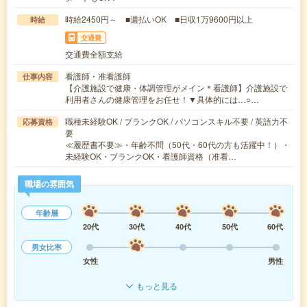
時給2450円～ ■週払いOK ■日収1万9600円以上
時給
交通費
交通費全額支給
看護師・准看護師
仕事内容
【介護施設で健康・体調管理がメイン＊看護師】介護施設で
利用者さんの健康管理をお任せ！▼具体的には…○…
職種未経験OK / ブランクOK / パソコンスキル不要 / 英語力不
応募資格
要
≪履歴書不要≫・年齢不問（50代・60代の方も活躍中！）・
未経験OK・ブランクOK・看護師資格（准看…
職場の雰囲気
年齢層
20代
30代
40代
50代
60代
男女比率
女性
男性
もっと見る