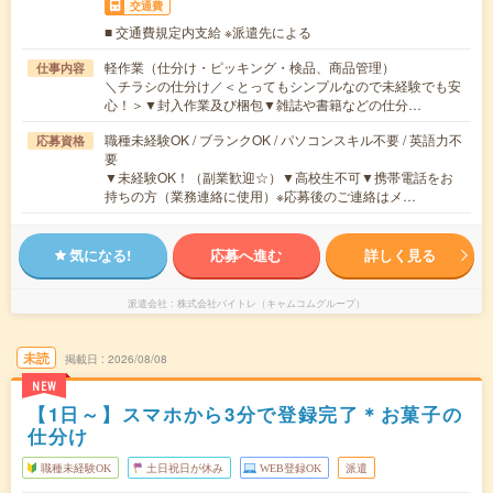
交通費
■ 交通費規定内支給 ※派遣先による
軽作業（仕分け・ピッキング・検品、商品管理）
仕事内容
＼チラシの仕分け／＜とってもシンプルなので未経験でも安
心！＞▼封入作業及び梱包▼雑誌や書籍などの仕分…
職種未経験OK / ブランクOK / パソコンスキル不要 / 英語力不
応募資格
要
▼未経験OK！（副業歓迎☆）▼高校生不可▼携帯電話をお
持ちの方（業務連絡に使用）※応募後のご連絡はメ…
気になる!
応募へ進む
詳しく見る
派遣会社
株式会社バイトレ（キャムコムグループ）
未読
掲載日
2026/08/08
NEW
【1日～】スマホから3分で登録完了＊お菓子の
仕分け
職種未経験OK
土日祝日が休み
WEB登録OK
派遣