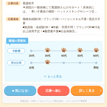
看護助手
仕事内容
▼病院の一般病棟にて看護師さんのサポート！具体的に
は、・車いす搬送の補助・ベットメイキングやシーツ交…
職種未経験OK / ブランクOK / パソコンスキル不要 / 英語力不
応募資格
要
■無資格・未経験OK！■年齢・学歴不問！ブランクOK!■10名
以上採用予定！■履歴書不要■社会保険完…
職場の雰囲気
年齢層
20代
30代
40代
50代
60代
男女比率
女性
男性
もっと見る
気になる!
応募へ進む
詳しく見る
派遣会社
日研トータルソーシング株式会社 メディカルケア事業部