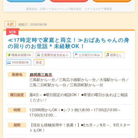
派遣会社
日研トータルソーシング株式会社 メディカルケア事業部
未読
掲載日
2026/08/08
NEW
≪17時定時で家庭と両立！≫おばあちゃんの身
の回りのお世話＊未経験OK！
職種未経験OK
交通費別途支給あり
土日祝日が休み
残業なし
WEB登録OK
派遣
静岡県三島市
勤務地
三島駅から---分／三島広小路駅から---分／大場駅から---分／
三島二日町駅から---分／三島田町駅から---分
週4日～ ■曜日固定の相談OK！ ■希望の曜日があればご相談
曜日頻度
ください！
1日5時間からOK！■シフト例(1)8:00～17:00(2)10:00～
時間
17:00(3)12:00…
【現在も積極採用中！急募！】■2カ月～／8月～、9月スター
期間
トもOK！