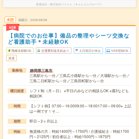
派遣会社
株式会社バイトレ（キャムコムグループ）
未読
掲載日
2026/08/08
NEW
【病院でのお仕事】備品の整理やシーツ交換な
ど看護助手＊未経験OK
職種未経験OK
交通費別途支給あり
土日祝日が休み
WEB登録OK
派遣
静岡県三島市
勤務地
三島駅から---分／三島広小路駅から---分／大場駅から---分／
三島二日町駅から---分／三島田町駅から---分
シフト制（月～日） ※平日のみなどの相談もOK ※週3なども
曜日頻度
相談OK
【シフト例】07:00～16:0009:00～18:0017:00～09:00※ 上記
時間
は一例です！そ…
即日～2ヶ月以上
期間
無資格の方：時給1400円～1750円 / 介護福祉士：時給1700
時給
円～2125円 / 初任者以上：時給1500円～1875円