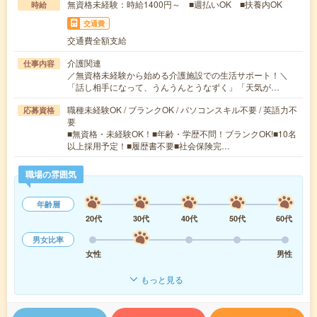
無資格未経験：時給1400円～ ■週払いOK ■扶養内OK
時給
交通費
交通費全額支給
介護関連
仕事内容
／無資格未経験から始める介護施設での生活サポート！＼
「話し相手になって、うんうんとうなずく」「天気が…
職種未経験OK / ブランクOK / パソコンスキル不要 / 英語力不
応募資格
要
■無資格・未経験OK！■年齢・学歴不問！ブランクOK!■10名
以上採用予定！■履歴書不要■社会保険完…
職場の雰囲気
年齢層
20代
30代
40代
50代
60代
男女比率
女性
男性
もっと見る