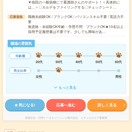
▼病院の一般病棟にて看護師さんのサポート！＜具体的に
は…＞〇カルテをファイリングする〇チェックシート…
職種未経験OK / ブランクOK / パソコンスキル不要 / 英語力不
応募資格
要
無資格・未経験OK年齢・学歴不問 ブランクOK★10名以上
採用予定履歴書は不要です。少しでも興味があ…
職場の雰囲気
年齢層
20代
30代
40代
50代
60代
男女比率
女性
男性
もっと見る
気になる!
応募へ進む
詳しく見る
派遣会社
日研トータルソーシング株式会社 メディカルケア事業部