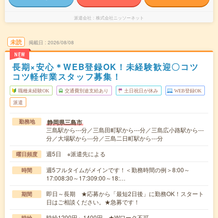
派遣会社
株式会社ニッソーネット
未読
掲載日
2026/08/08
NEW
長期×安心＊WEB登録OK！未経験歓迎〇コツ
コツ軽作業スタッフ募集！
職種未経験OK
交通費別途支給あり
土日祝日が休み
WEB登録OK
派遣
静岡県三島市
勤務地
三島駅から---分／三島田町駅から---分／三島広小路駅から---
分／大場駅から---分／三島二日町駅から---分
週5日 ※派遣先による
曜日頻度
週5フルタイムがメインです！＜勤務時間の例＞8:00～
時間
17:008:30～17:309:00～18:…
即日～長期 ★応募から「最短2日後」に勤務OK！スタート
期間
日はご相談ください。★急募です！
時給1200円～1400円 ★Wワーク不可
時給