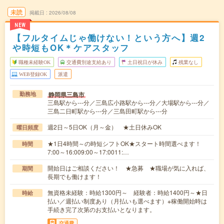
未読
掲載日
2026/08/08
NEW
【フルタイムじゃ働けない！という方へ】週2
や時短もOK＊ケアスタッフ
職種未経験OK
交通費別途支給あり
土日祝日が休み
残業なし
WEB登録OK
派遣
静岡県三島市
勤務地
三島駅から---分／三島広小路駅から---分／大場駅から---分／
三島二日町駅から---分／三島田町駅から---分
週2日～5日OK（月～金） ★土日休みOK
曜日頻度
★1日4時間～の時短シフトOK★スタート時間選べます！
時間
7:00～16:009:00～17:0011:…
開始日はご相談ください！ ★急募 ★職場が気に入れば、
期間
長期でも働けます！
無資格未経験：時給1300円～ 経験者：時給1400円～★日
時給
払い／週払い制度あり（月払いも選べます）※稼働開始時は
手続き完了次第のお支払いとなります。
交通費