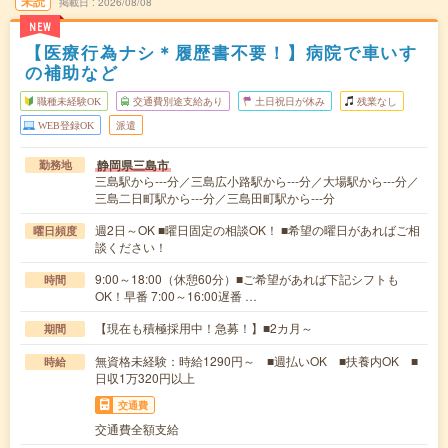
未読
掲載日
2026/08/08
NEW
【医療行為ナシ＊履歴書不要！】病院で車いす
の補助など
職種未経験OK
交通費別途支給あり
土日祝日が休み
残業なし
WEB登録OK
派遣
静岡県三島市
勤務地
三島駅から---分／三島広小路駅から---分／大場駅から---分／
三島二日町駅から---分／三島田町駅から---分
週2日～OK ■曜日固定の相談OK！ ■希望の曜日があればご相
曜日頻度
談ください！
9:00～18:00（休憩60分）■ご希望があれば下記シフトも
時間
OK！早番 7:00～16:00遅番 …
【現在も積極採用中！急募！】■2カ月～
期間
無資格未経験：時給1290円～ ■週払いOK ■扶養内OK ■
時給
日収1万320円以上
交通費
交通費全額支給