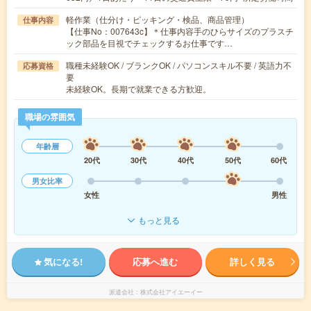
軽作業（仕分け・ピッキング・検品、商品管理）
仕事内容
【仕事No：007643c】＊仕事内容手のひらサイズのプラスチ
ック部品を目視でチェックするお仕事です…
職種未経験OK / ブランクOK / パソコンスキル不要 / 英語力不
応募資格
要
未経験OK。長期で就業できる方歓迎。
職場の雰囲気
年齢層
20代
30代
40代
50代
60代
男女比率
女性
男性
もっと見る
気になる!
応募へ進む
詳しく見る
派遣会社
株式会社アイエーイー