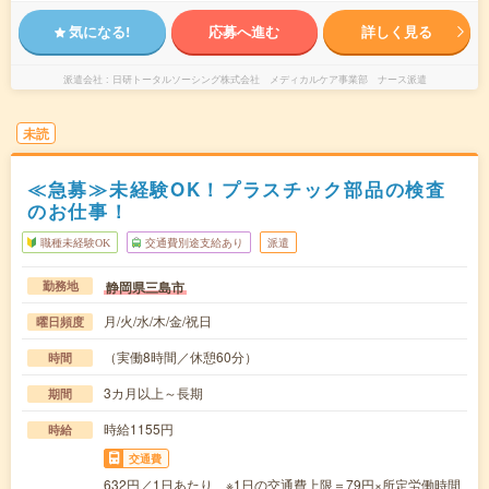
気になる!
応募へ進む
詳しく見る
派遣会社
日研トータルソーシング株式会社 メディカルケア事業部 ナース派遣
未読
≪急募≫未経験OK！プラスチック部品の検査
のお仕事！
職種未経験OK
交通費別途支給あり
派遣
静岡県三島市
勤務地
月/火/水/木/金/祝日
曜日頻度
（実働8時間／休憩60分）
時間
3カ月以上～長期
期間
時給1155円
時給
交通費
632円／1日あたり ※1日の交通費上限＝79円×所定労働時間