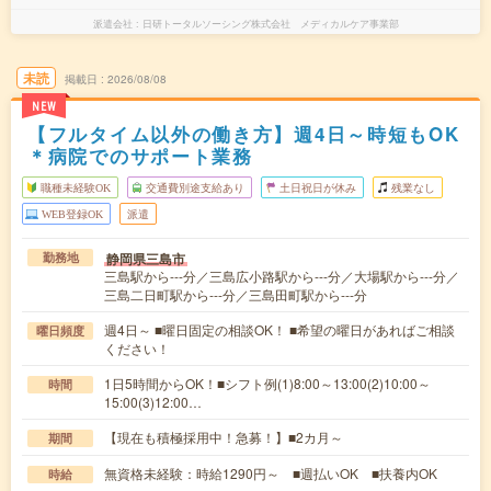
派遣会社
日研トータルソーシング株式会社 メディカルケア事業部
未読
掲載日
2026/08/08
NEW
【フルタイム以外の働き方】週4日～時短もOK
＊病院でのサポート業務
職種未経験OK
交通費別途支給あり
土日祝日が休み
残業なし
WEB登録OK
派遣
静岡県三島市
勤務地
三島駅から---分／三島広小路駅から---分／大場駅から---分／
三島二日町駅から---分／三島田町駅から---分
週4日～ ■曜日固定の相談OK！ ■希望の曜日があればご相談
曜日頻度
ください！
1日5時間からOK！■シフト例(1)8:00～13:00(2)10:00～
時間
15:00(3)12:00…
【現在も積極採用中！急募！】■2カ月～
期間
無資格未経験：時給1290円～ ■週払いOK ■扶養内OK
時給