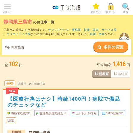
メニュー
気になる!
ログイン
検索
静岡県三島市
のお仕事一覧
三島市の派遣のお仕事情報です。
オフィスワーク・事務系
、
営業・販売・サービス系
、
クリエイティブ系
などのお仕事を取り揃えています。さらに、
短期
・
単発
などの期
間や、
職種未経験OK
などのこだわり条件で絞り込んでいただけます。
条件の変更
また、
沼津市
・
裾野市
・
駿東郡
・
伊豆の国市
・
田方郡
など隣接エリアのお仕事もご確
静岡県三島市
認いただけます。
102
1,416
全
件
平均時給:
円
時給順
新着順
未読
掲載日
2026/08/08
NEW
【医療行為はナシ】時給1400円！病院で備品
のチェックなど
職種未経験OK
交通費別途支給あり
土日祝日が休み
WEB登録OK
派遣
静岡県三島市
勤務地