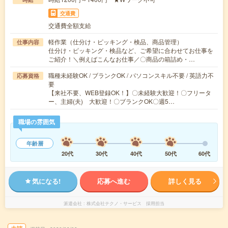
交通費
交通費全額支給
軽作業（仕分け・ピッキング・検品、商品管理）
仕事内容
仕分け・ピッキング・検品など、ご希望に合わせてお仕事を
ご紹介！＼例えばこんなお仕事／〇商品の箱詰め・…
職種未経験OK / ブランクOK / パソコンスキル不要 / 英語力不
応募資格
要
【来社不要、WEB登録OK！】〇未経験大歓迎！〇フリータ
ー、主婦(夫) 大歓迎！〇ブランクOK〇週5…
職場の雰囲気
年齢層
20代
30代
40代
50代
60代
気になる!
応募へ進む
詳しく見る
派遣会社
株式会社テクノ・サービス 採用担当