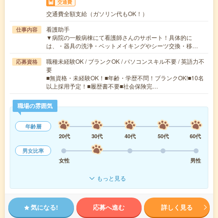
交通費
交通費全額支給（ガソリン代もOK！）
看護助手
仕事内容
▼病院の一般病棟にて看護師さんのサポート！具体的に
は、・器具の洗浄・ベットメイキングやシーツ交換・移…
職種未経験OK / ブランクOK / パソコンスキル不要 / 英語力不
応募資格
要
■無資格・未経験OK！■年齢・学歴不問！ブランクOK!■10名
以上採用予定！■履歴書不要■社会保険完…
職場の雰囲気
年齢層
20代
30代
40代
50代
60代
男女比率
女性
男性
もっと見る
気になる!
応募へ進む
詳しく見る