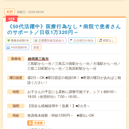
未読
掲載日
2026/08/08
NEW
《50代活躍中》医療行為なし＊病院で患者さん
のサポート／日収1万320円～
職種未経験OK
交通費別途支給あり
土日祝日が休み
残業なし
WEB登録OK
派遣
静岡県三島市
勤務地
三島駅から---分／三島広小路駅から---分／大場駅から---分／
三島二日町駅から---分／三島田町駅から---分
週2日～OK ■曜日固定の相談OK！ ■希望の曜日があればご相
曜日頻度
談ください！
お子さんの予定にも柔軟に調整可能です。シフト例9:00～
時間
18:00（休憩60分）7:00～16:00…
【現在も積極採用中！急募！】■2カ月～
期間
無資格未経験：時給1290円～ ■週払いOK
時給
交通費