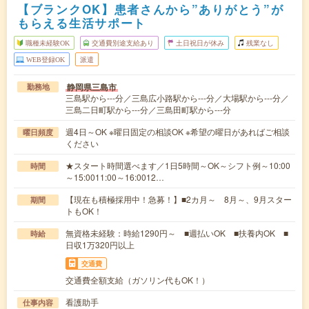
【ブランクOK】患者さんから”ありがとう”が
もらえる生活サポート
職種未経験OK
交通費別途支給あり
土日祝日が休み
残業なし
WEB登録OK
派遣
静岡県三島市
勤務地
三島駅から---分／三島広小路駅から---分／大場駅から---分／
三島二日町駅から---分／三島田町駅から---分
週4日～OK ※曜日固定の相談OK ※希望の曜日があればご相談
曜日頻度
ください
★スタート時間選べます／1日5時間～OK～シフト例～10:00
時間
～15:0011:00～16:0012…
【現在も積極採用中！急募！】■2カ月～ 8月～、9月スター
期間
トもOK！
無資格未経験：時給1290円～ ■週払いOK ■扶養内OK ■
時給
日収1万320円以上
交通費
交通費全額支給（ガソリン代もOK！）
看護助手
仕事内容