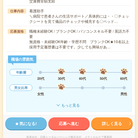
交通費全額支給
看護助手
仕事内容
＼病院で患者さんの生活サポート／具体的には・・〇チェッ
クシートを見て備品のチェックや補充する〇ベッド…
職種未経験OK / ブランクOK / パソコンスキル不要 / 英語力不
応募資格
要
無資格・未経験OK年齢・学歴不問 ブランクOK★10名以上
採用予定履歴書は不要です。少しでも興味があ…
職場の雰囲気
年齢層
20代
30代
40代
50代
60代
男女比率
女性
男性
もっと見る
気になる!
応募へ進む
詳しく見る
派遣会社
日研トータルソーシング株式会社 メディカルケア事業部