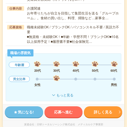
介護関連
仕事内容
お年寄りたちが自立を目指して集団生活を送る「グループホ
ーム」。食材の買い出し、料理、掃除など…家事全…
職種未経験OK / ブランクOK / パソコンスキル不要 / 英語力不
応募資格
要
■無資格・未経験OK！■年齢・学歴不問！ブランクOK!■10名
以上採用予定！■履歴書不要■社会保険完…
職場の雰囲気
年齢層
20代
30代
40代
50代
60代
男女比率
女性
男性
もっと見る
気になる!
応募へ進む
詳しく見る
派遣会社
日研トータルソーシング株式会社 メディカルケア事業部