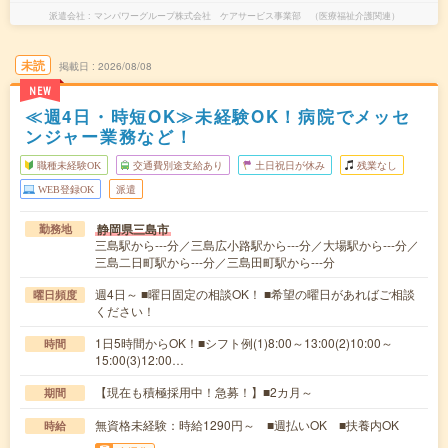
派遣会社
マンパワーグループ株式会社 ケアサービス事業部 （医療福祉介護関連）
未読
掲載日
2026/08/08
NEW
≪週4日・時短OK≫未経験OK！病院でメッセ
ンジャー業務など！
職種未経験OK
交通費別途支給あり
土日祝日が休み
残業なし
WEB登録OK
派遣
静岡県三島市
勤務地
三島駅から---分／三島広小路駅から---分／大場駅から---分／
三島二日町駅から---分／三島田町駅から---分
週4日～ ■曜日固定の相談OK！ ■希望の曜日があればご相談
曜日頻度
ください！
1日5時間からOK！■シフト例(1)8:00～13:00(2)10:00～
時間
15:00(3)12:00…
【現在も積極採用中！急募！】■2カ月～
期間
無資格未経験：時給1290円～ ■週払いOK ■扶養内OK
時給