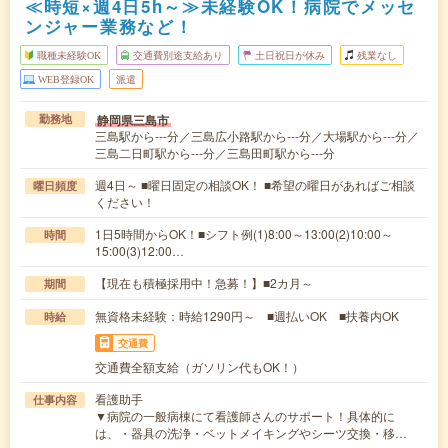
≪時短×週4日5h～≫未経験OK！病院でメッセ
ンジャー業務など！
職種未経験OK
交通費別途支給あり
土日祝日が休み
残業なし
WEB登録OK
派遣
静岡県三島市
勤務地
三島駅から---分／三島広小路駅から---分／大場駅から---分／
三島二日町駅から---分／三島田町駅から---分
週4日～ ■曜日固定の相談OK！ ■希望の曜日があればご相談
曜日頻度
ください！
1日5時間からOK！■シフト例(1)8:00～13:00(2)10:00～
時間
15:00(3)12:00…
【現在も積極採用中！急募！】■2カ月～
期間
無資格未経験：時給1290円～ ■週払いOK ■扶養内OK
時給
交通費
交通費全額支給（ガソリン代もOK！）
看護助手
仕事内容
▼病院の一般病棟にて看護師さんのサポート！具体的に
は、・器具の洗浄・ベットメイキングやシーツ交換・移…