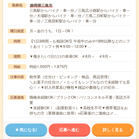
静岡県三島市
勤務地
三島駅からバイク・車---分／三島広小路駅からバイク・車---
分／大場駅からバイク・車---分／三島二日町駅からバイク・
車---分／三島田町駅からバイク・車---分
月～金のうち、1日～OK！
曜日頻度
【1日3時間～も相談OK!】午前中のみや18時以降などのシフ
時間
トあり！シフト例▼9:00～12:00▼…
▼働きたい1日だけの単発OK ＃8月～ ＃9月～
期間
時給1,500円～1,875円
時給
軽作業（仕分け・ピッキング・検品、商品管理）
仕事内容
＼お菓子の仕分け／＜とってもシンプルなので未経験でも安
心！＞▼封入作業及び梱包▼雑誌や書籍などの仕分…
職種未経験OK / ブランクOK / パソコンスキル不要 / 英語力不
応募資格
要
▼未経験OK！（副業歓迎☆）▼高校生不可▼携帯電話をお
持ちの方（業務連絡に使用）※応募後のご連絡はメ…
気になる!
応募へ進む
詳しく見る