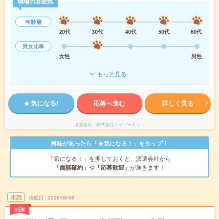
職場の雰囲気
年齢層
20代
30代
40代
50代
60代
男女比率
女性
男性
もっと見る
気になる!
応募へ進む
詳しく見る
派遣会社
株式会社ニッソーネット
興味があったら「★気になる！」をタップ！
「気になる！」を押しておくと、派遣会社から
「面談確約」
や
「応募歓迎」
が届きます！
未読
掲載日
2026/08/08
NEW