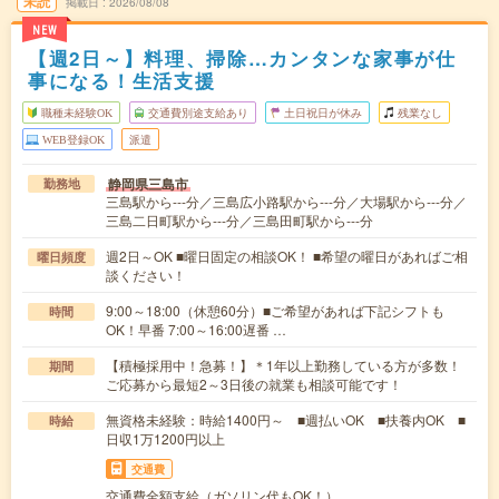
未読
掲載日
2026/08/08
NEW
【週2日～】料理、掃除…カンタンな家事が仕
事になる！生活支援
職種未経験OK
交通費別途支給あり
土日祝日が休み
残業なし
WEB登録OK
派遣
静岡県三島市
勤務地
三島駅から---分／三島広小路駅から---分／大場駅から---分／
三島二日町駅から---分／三島田町駅から---分
週2日～OK ■曜日固定の相談OK！ ■希望の曜日があればご相
曜日頻度
談ください！
9:00～18:00（休憩60分）■ご希望があれば下記シフトも
時間
OK！早番 7:00～16:00遅番 …
【積極採用中！急募！】＊1年以上勤務している方が多数！
期間
ご応募から最短2～3日後の就業も相談可能です！
無資格未経験：時給1400円～ ■週払いOK ■扶養内OK ■
時給
日収1万1200円以上
交通費
交通費全額支給（ガソリン代もOK！）