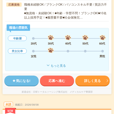
職種未経験OK / ブランクOK / パソコンスキル不要 / 英語力不
応募資格
要
■無資格・未経験OK！■年齢・学歴不問！ブランクOK!■10名
以上採用予定！■履歴書不要■社会保険完…
職場の雰囲気
年齢層
20代
30代
40代
50代
60代
男女比率
女性
男性
もっと見る
気になる!
応募へ進む
詳しく見る
派遣会社
日研トータルソーシング株式会社 メディカルケア事業部
未読
掲載日
2026/08/08
NEW