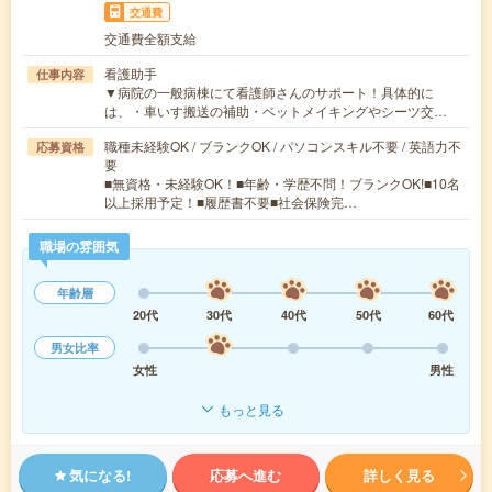
交通費
交通費全額支給
看護助手
仕事内容
▼病院の一般病棟にて看護師さんのサポート！具体的に
は、・車いす搬送の補助・ベットメイキングやシーツ交…
職種未経験OK / ブランクOK / パソコンスキル不要 / 英語力不
応募資格
要
■無資格・未経験OK！■年齢・学歴不問！ブランクOK!■10名
以上採用予定！■履歴書不要■社会保険完…
職場の雰囲気
年齢層
20代
30代
40代
50代
60代
男女比率
女性
男性
もっと見る
気になる!
応募へ進む
詳しく見る