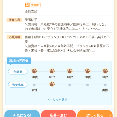
交通費
全額支給
看護助手
仕事内容
＼無資格・未経験OKの看護助手／医療行為は一切行わない
ので未経験でも安心！▽具体的には…・リネンやシ…
職種未経験OK / ブランクOK / パソコンスキル不要 / 英語力不
応募資格
要
＼無資格＊未経験OK／★年齢不問・ブランクOK★履歴書不
要・来社不要（電話登録OK）★社会保険完備＼…
職場の雰囲気
年齢層
20代
30代
40代
50代
60代
男女比率
女性
男性
もっと見る
気になる!
応募へ進む
詳しく見る