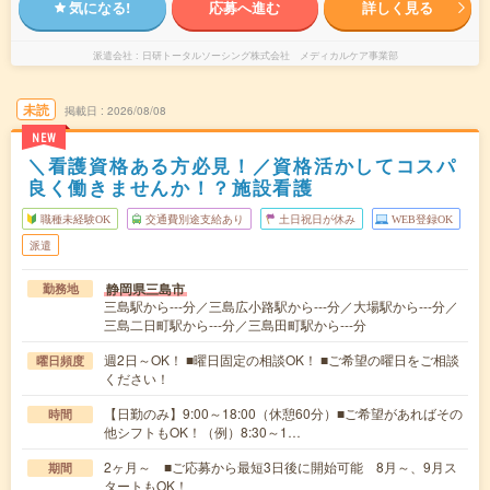
気になる!
応募へ進む
詳しく見る
派遣会社
日研トータルソーシング株式会社 メディカルケア事業部
未読
掲載日
2026/08/08
NEW
＼看護資格ある方必見！／資格活かしてコスパ
良く働きませんか！？施設看護
職種未経験OK
交通費別途支給あり
土日祝日が休み
WEB登録OK
派遣
静岡県三島市
勤務地
三島駅から---分／三島広小路駅から---分／大場駅から---分／
三島二日町駅から---分／三島田町駅から---分
週2日～OK！ ■曜日固定の相談OK！ ■ご希望の曜日をご相談
曜日頻度
ください！
【日勤のみ】9:00～18:00（休憩60分）■ご希望があればその
時間
他シフトもOK！（例）8:30～1…
2ヶ月～ ■ご応募から最短3日後に開始可能 8月～、9月ス
期間
タートもOK！