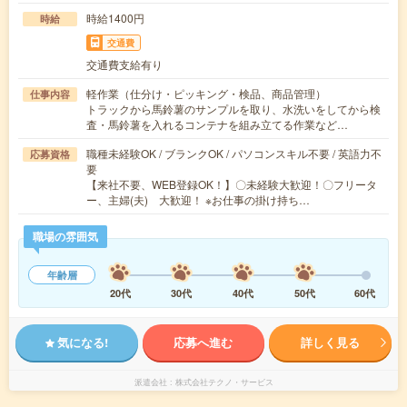
時給1400円
時給
交通費
交通費支給有り
軽作業（仕分け・ピッキング・検品、商品管理）
仕事内容
トラックから馬鈴薯のサンプルを取り、水洗いをしてから検
査・馬鈴薯を入れるコンテナを組み立てる作業など…
職種未経験OK / ブランクOK / パソコンスキル不要 / 英語力不
応募資格
要
【来社不要、WEB登録OK！】〇未経験大歓迎！〇フリータ
ー、主婦(夫) 大歓迎！ ※お仕事の掛け持ち…
職場の雰囲気
年齢層
20代
30代
40代
50代
60代
気になる!
応募へ進む
詳しく見る
派遣会社
株式会社テクノ・サービス