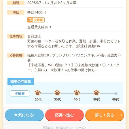
2026/9/7～1ヶ月以上3ヶ月未満
期間
時給1400円
時給
交通費
交通費支給有り
食品加工
仕事内容
野菜の種・ヘタ・芯を取る作業、選別、計量、半分にカット
する作業などをお願いします。(派遣)未経験OK…
職種未経験OK / ブランクOK / パソコンスキル不要 / 英語力不
応募資格
要
【来社不要、WEB登録OK！】〇未経験大歓迎！〇フリータ
ー、主婦(夫) 大歓迎！ ※お仕事の掛け持ち…
職場の雰囲気
年齢層
20代
30代
40代
50代
60代
気になる!
応募へ進む
詳しく見る
派遣会社
株式会社テクノ・サービス