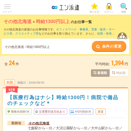
メニュー
気になる!
ログイン
検索
その他北海道
×
時給1300円以上
のお仕事一覧
その他北海道の派遣のお仕事情報です。
オフィスワーク・事務系
、
営業・販売・サー
ビス系
、
クリエイティブ系
などのお仕事を取り揃えています。さらに、
短期
・
単発
な
どの期間や、
職種未経験OK
などのこだわり条件で絞り込んでいただけます。
条件の変更
その他北海道 / 時給1300円以上
24
1,394
全
件
平均時給:
円
時給順
新着順
未読
掲載日
2026/08/05
NEW
【医療行為はナシ】時給1300円！病院で備品
のチェックなど＊
職種未経験OK
交通費別途支給あり
WEB登録OK
派遣
その他北海道
勤務地
七飯駅から---分／大沼公園駅から---分／大中山駅から---分／