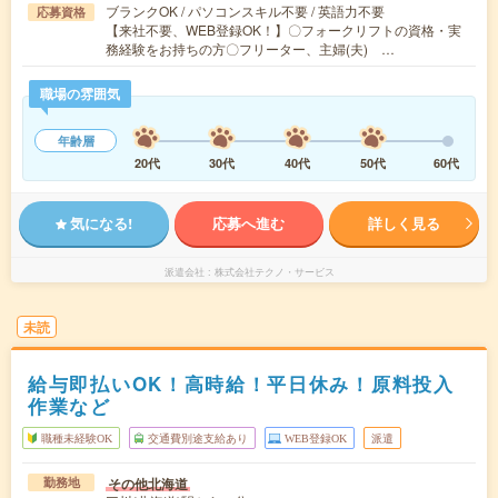
ブランクOK / パソコンスキル不要 / 英語力不要
応募資格
【来社不要、WEB登録OK！】〇フォークリフトの資格・実
務経験をお持ちの方〇フリーター、主婦(夫) …
職場の雰囲気
年齢層
20代
30代
40代
50代
60代
気になる!
応募へ進む
詳しく見る
派遣会社
株式会社テクノ・サービス
未読
給与即払いOK！高時給！平日休み！原料投入
作業など
職種未経験OK
交通費別途支給あり
WEB登録OK
派遣
その他北海道
勤務地