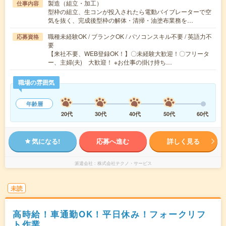
製造（組立・加工）
仕事内容
型枠の組立、生コンが投入されたら電動バイブレーターで空
気を抜く、完成後型枠の解体・清掃・油塗布業務を…
職種未経験OK / ブランクOK / パソコンスキル不要 / 英語力不
応募資格
要
【来社不要、WEB登録OK！】〇未経験大歓迎！〇フリータ
ー、主婦(夫) 大歓迎！ ※お仕事の掛け持ち…
職場の雰囲気
年齢層
20代
30代
40代
50代
60代
気になる!
応募へ進む
詳しく見る
派遣会社
株式会社テクノ・サービス
未読
高時給！車通勤OK！平日休み！フォークリフ
ト作業