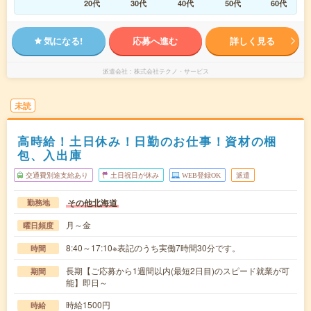
20代
30代
40代
50代
60代
気になる!
応募へ進む
詳しく見る
派遣会社
株式会社テクノ・サービス
未読
高時給！土日休み！日勤のお仕事！資材の梱
包、入出庫
交通費別途支給あり
土日祝日が休み
WEB登録OK
派遣
その他北海道
勤務地
月～金
曜日頻度
8:40～17:10※表記のうち実働7時間30分です。
時間
長期【ご応募から1週間以内(最短2日目)のスピード就業が可
期間
能】即日～
時給1500円
時給