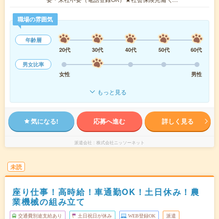
職場の雰囲気
年齢層
20代
30代
40代
50代
60代
男女比率
女性
男性
もっと見る
気になる!
応募へ進む
詳しく見る
派遣会社
株式会社ニッソーネット
未読
座り仕事！高時給！車通勤OK！土日休み！農
業機械の組み立て
交通費別途支給あり
土日祝日が休み
WEB登録OK
派遣