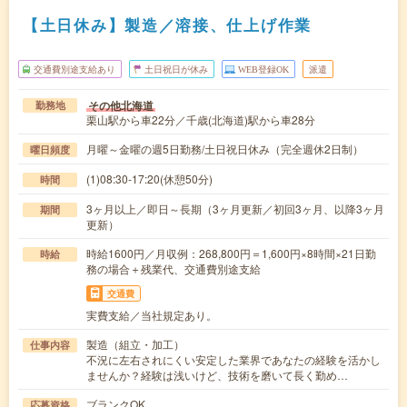
【土日休み】製造／溶接、仕上げ作業
交通費別途支給あり
土日祝日が休み
WEB登録OK
派遣
その他北海道
勤務地
栗山駅から車22分／千歳(北海道)駅から車28分
月曜～金曜の週5日勤務/土日祝日休み（完全週休2日制）
曜日頻度
(1)08:30-17:20(休憩50分)
時間
3ヶ月以上／即日～長期（3ヶ月更新／初回3ヶ月、以降3ヶ月
期間
更新）
時給1600円／月収例：268,800円＝1,600円×8時間×21日勤
時給
務の場合＋残業代、交通費別途支給
交通費
実費支給／当社規定あり。
製造（組立・加工）
仕事内容
不況に左右されにくい安定した業界であなたの経験を活かし
ませんか？経験は浅いけど、技術を磨いて長く勤め…
ブランクOK
応募資格