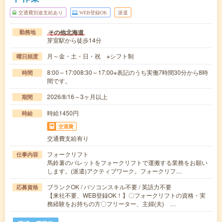
交通費別途支給あり
WEB登録OK
派遣
その他北海道
勤務地
芽室駅から徒歩14分
月～金・土・日・祝 ※シフト制
曜日頻度
8:00～17:008:30～17:00※表記のうち実働7時間30分から8時
時間
間です。
2026/8/16～3ヶ月以上
期間
時給1450円
時給
交通費
交通費支給有り
フォークリフト
仕事内容
馬鈴薯のパレットをフォークリフトで運搬する業務をお願い
します。(派遣)アクティブワーク。フォークリフ…
ブランクOK / パソコンスキル不要 / 英語力不要
応募資格
【来社不要、WEB登録OK！】〇フォークリフトの資格・実
務経験をお持ちの方〇フリーター、主婦(夫) …