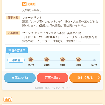
交通費
交通費支給有り
フォークリフト
仕事内容
建築プレハブ資材のピッキング・梱包・入出庫作業などをお
願いします。(派遣)人気の日勤。夜は思いっきり…
ブランクOK / パソコンスキル不要 / 英語力不要
応募資格
【来社不要、WEB登録OK！】〇フォークリフトの資格をお
持ちの方〇フリーター、主婦(夫) 大歓迎！ …
職場の雰囲気
年齢層
20代
30代
40代
50代
60代
気になる!
応募へ進む
詳しく見る
派遣会社
株式会社テクノ・サービス
未読