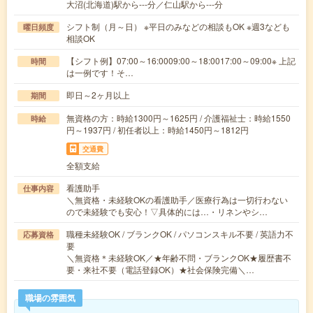
大沼(北海道)駅から---分／仁山駅から---分
シフト制（月～日） ※平日のみなどの相談もOK ※週3なども
曜日頻度
相談OK
【シフト例】07:00～16:0009:00～18:0017:00～09:00※ 上記
時間
は一例です！そ…
即日～2ヶ月以上
期間
無資格の方：時給1300円～1625円 / 介護福祉士：時給1550
時給
円～1937円 / 初任者以上：時給1450円～1812円
交通費
全額支給
看護助手
仕事内容
＼無資格・未経験OKの看護助手／医療行為は一切行わない
ので未経験でも安心！▽具体的には…・リネンやシ…
職種未経験OK / ブランクOK / パソコンスキル不要 / 英語力不
応募資格
要
＼無資格＊未経験OK／★年齢不問・ブランクOK★履歴書不
要・来社不要（電話登録OK）★社会保険完備＼…
職場の雰囲気