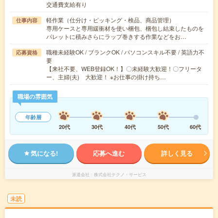
交通費支給有り
軽作業（仕分け・ピッキング・検品、商品管理）
仕事内容
専用ケースと専用緩衝材を使い梱包、梱包し結束したものを
パレットに積みさらにラップ巻きする作業などをお…
職種未経験OK / ブランクOK / パソコンスキル不要 / 英語力不
応募資格
要
【来社不要、WEB登録OK！】〇未経験大歓迎！〇フリータ
ー、主婦(夫) 大歓迎！ ※お仕事の掛け持ち…
職場の雰囲気
年齢層
20代
30代
40代
50代
60代
気になる!
応募へ進む
詳しく見る
派遣会社
株式会社テクノ・サービス
未読