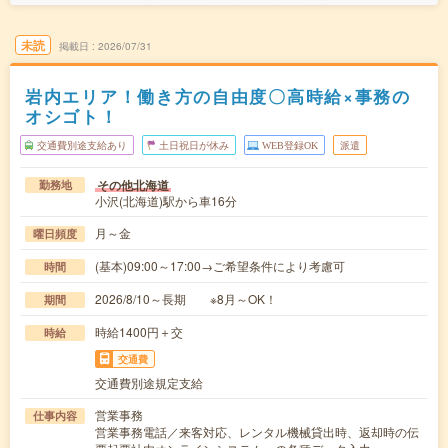
未読
掲載日
2026/07/31
岩内エリア！働き方の自由度〇高時給×事務の
オシゴト！
交通費別途支給あり
土日祝日が休み
WEB登録OK
派遣
その他北海道
勤務地
小沢(北海道)駅から車16分
月～金
曜日頻度
(基本)09:00～17:00→ご希望条件により考慮可
時間
2026/8/10～長期 ※8月～OK！
期間
時給1400円＋交
時給
交通費
交通費別途規定支給
営業事務
仕事内容
営業事務電話／来客対応、レンタル機械貸出時、返却時の伝