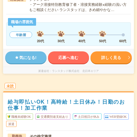
・アーク溶接特別教育修了者・溶接実務経験※経験の浅い方
もご相談ください ランスタッドは、きめ細やかな…
職場の雰囲気
年齢層
20代
30代
40代
50代
60代
気になる!
応募へ進む
詳しく見る
派遣会社
ランスタッド株式会社 北日本エリア
未読
給与即払いOK！高時給！土日休み！日勤のお
仕事！加工作業
職種未経験OK
交通費別途支給あり
土日祝日が休み
WEB登録OK
派遣
その他北海道
勤務地