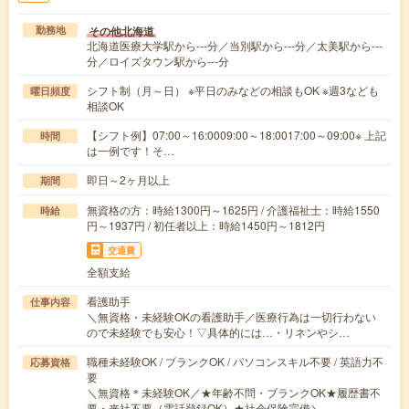
その他北海道
勤務地
北海道医療大学駅から---分／当別駅から---分／太美駅から---
分／ロイズタウン駅から---分
シフト制（月～日） ※平日のみなどの相談もOK ※週3なども
曜日頻度
相談OK
【シフト例】07:00～16:0009:00～18:0017:00～09:00※ 上記
時間
は一例です！そ…
即日～2ヶ月以上
期間
無資格の方：時給1300円～1625円 / 介護福祉士：時給1550
時給
円～1937円 / 初任者以上：時給1450円～1812円
交通費
全額支給
看護助手
仕事内容
＼無資格・未経験OKの看護助手／医療行為は一切行わない
ので未経験でも安心！▽具体的には…・リネンやシ…
職種未経験OK / ブランクOK / パソコンスキル不要 / 英語力不
応募資格
要
＼無資格＊未経験OK／★年齢不問・ブランクOK★履歴書不
要・来社不要（電話登録OK）★社会保険完備＼…