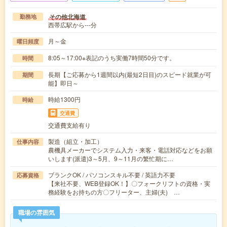
その他北海道
勤務地
西帯広駅から---分
月～金
曜日頻度
8:05～17:00※表記のうち実働7時間50分です。
時間
長期【ご応募から1週間以内(最短2日目)のスピード就業が可
期間
能】即日～
時給1300円
時給
交通費
交通費支給有り
製造（組立・加工）
仕事内容
農機具メーカーでシステム入力・来客・電話対応などをお願
いします(派遣)3～5月、9～11月の繁忙期に…
ブランクOK / パソコンスキル不要 / 英語力不要
応募資格
【来社不要、WEB登録OK！】〇フォークリフトの資格・実
務経験をお持ちの方〇フリーター、主婦(夫) …
職場の雰囲気