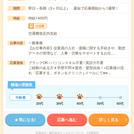
即日～長期（3ヶ月以上） 最短で応募開始から1週間！
期間
時給1400円
時給
交通費
交通費規定内支給
一般事務
仕事内容
【お仕事内容】従業員の入社・退職に関する手続きや、勤怠
データの管理など、人事・労務をサポートするお仕…
ブランクOK / パソコンスキル不要 / 英語力不要
応募資格
ご経験のある方＃学歴不問＃髪色・髪型自由！○応募後の流
れ「応募する」ボタンをクリック↓メールにてwe…
職場の雰囲気
年齢層
20代
30代
40代
50代
60代
気になる!
応募へ進む
詳しく見る
派遣会社
株式会社ウィルオブ・ワーク FO事業部