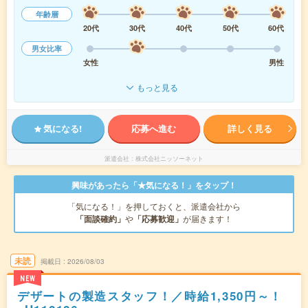
年齢層
20代
30代
40代
50代
60代
男女比率
女性
男性
もっと見る
気になる!
応募へ進む
詳しく見る
派遣会社
株式会社ニッソーネット
興味があったら「★気になる！」をタップ！
「気になる！」を押しておくと、派遣会社から
「面談確約」
や
「応募歓迎」
が届きます！
未読
掲載日
2026/08/03
NEW
デザートの製造スタッフ！／時給1,350円～！