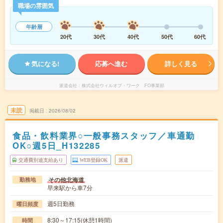
職場の雰囲気
年齢層
20代
30代
40代
50代
60代
気になる!
応募へ進む
詳しく見る
派遣会社
株式会社ウィルオブ・ワーク FO事業部
未読
掲載日
2026/08/02
食品・飲料業界○一般事務スタッフ／車通勤
OK○週5日_H132285
交通費別途支給あり
WEB登録OK
派遣
その他北海道
勤務地
早来駅から車7分
週5日勤務
曜日頻度
8:30～17:15(休憩1時間)
時間