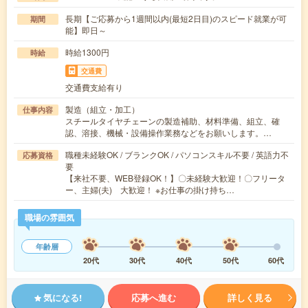
長期【ご応募から1週間以内(最短2日目)のスピード就業が可
期間
能】即日～
時給1300円
時給
交通費
交通費支給有り
製造（組立・加工）
仕事内容
スチールタイヤチェーンの製造補助、材料準備、組立、確
認、溶接、機械・設備操作業務などをお願いします。…
職種未経験OK / ブランクOK / パソコンスキル不要 / 英語力不
応募資格
要
【来社不要、WEB登録OK！】〇未経験大歓迎！〇フリータ
ー、主婦(夫) 大歓迎！ ※お仕事の掛け持ち…
職場の雰囲気
年齢層
20代
30代
40代
50代
60代
気になる!
応募へ進む
詳しく見る