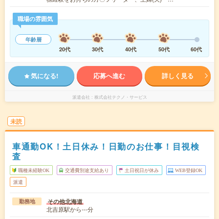
職場の雰囲気
年齢層
20代
30代
40代
50代
60代
気になる!
応募へ進む
詳しく見る
派遣会社
株式会社テクノ・サービス
未読
車通勤OK！土日休み！日勤のお仕事！目視検
査
職種未経験OK
交通費別途支給あり
土日祝日が休み
WEB登録OK
派遣
その他北海道
勤務地
北吉原駅から---分