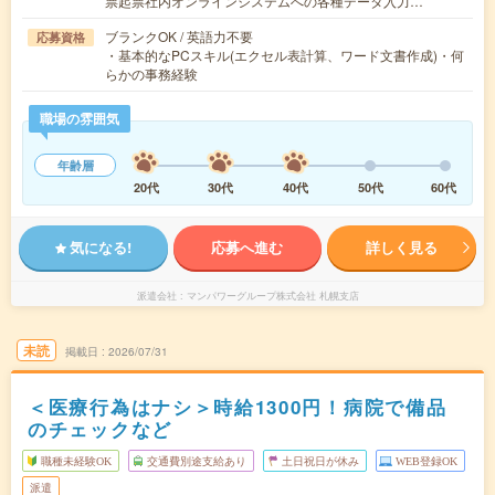
票起票社内オンラインシステムへの各種データ入力…
ブランクOK / 英語力不要
応募資格
・基本的なPCスキル(エクセル表計算、ワード文書作成)・何
らかの事務経験
職場の雰囲気
年齢層
20代
30代
40代
50代
60代
気になる!
応募へ進む
詳しく見る
派遣会社
マンパワーグループ株式会社 札幌支店
未読
掲載日
2026/07/31
＜医療行為はナシ＞時給1300円！病院で備品
のチェックなど
職種未経験OK
交通費別途支給あり
土日祝日が休み
WEB登録OK
派遣