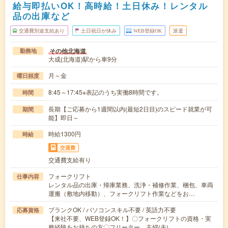
給与即払いOK！高時給！土日休み！レンタル
品の出庫など
交通費別途支給あり
土日祝日が休み
WEB登録OK
派遣
その他北海道
勤務地
大成(北海道)駅から車9分
月～金
曜日頻度
8:45～17:45※表記のうち実働8時間です。
時間
長期【ご応募から1週間以内(最短2日目)のスピード就業が可
期間
能】即日～
時給1300円
時給
交通費
交通費支給有り
フォークリフト
仕事内容
レンタル品の出庫・帰庫業務、洗浄・補修作業、梱包、車両
運搬（敷地内移動）、フォークリフト作業などをお…
ブランクOK / パソコンスキル不要 / 英語力不要
応募資格
【来社不要、WEB登録OK！】〇フォークリフトの資格・実
務経験をお持ちの方〇フリーター、主婦(夫) …