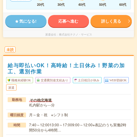
20代
30代
40代
50代
60代
気になる!
応募へ進む
詳しく見る
派遣会社
株式会社テクノ・サービス
未読
給与即払いOK！高時給！土日休み！野菜の加
工、選別作業
職種未経験OK
交通費別途支給あり
土日祝日が休み
WEB登録OK
派遣
その他北海道
勤務地
札内駅から---分
月～金・祝 ※シフト制
曜日頻度
7:40～12:0013:00～17:009:00～12:00※表記のうち実働2時
時間
間50分から4時間…