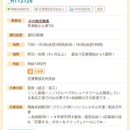
_H112126
職種未経験OK
交通費別途支給あり
WEB登録OK
派遣
その他北海道
勤務地
早来駅から車7分
週5日勤務
曜日頻度
7:00～15:45(休憩1時間)8:00～16:45(休憩1時間)
時間
即日～長期（3ヶ月以上） 最短で応募開始から1週間！
期間
時給1350円
時給
交通費
交通費規定内支給
製造（組立・加工）
仕事内容
＼＼＼新着／／／○クレープやシュークリームを製造してい
る食品工場でのお仕事です○未経験の方大歓迎です…
職種未経験OK / ブランクOK / パソコンスキル不要 / 英語力不
応募資格
要
＜未経験OK！＞＃学歴不問＃髪色・髪型自由！○応募後の流
れ「応募する」ボタンをクリック↓メールにてw…