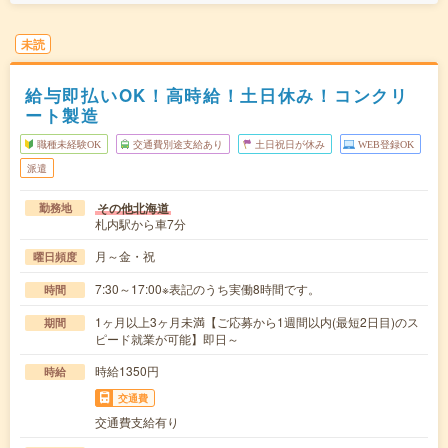
未読
給与即払いOK！高時給！土日休み！コンクリ
ート製造
職種未経験OK
交通費別途支給あり
土日祝日が休み
WEB登録OK
派遣
その他北海道
勤務地
札内駅から車7分
月～金・祝
曜日頻度
7:30～17:00※表記のうち実働8時間です。
時間
1ヶ月以上3ヶ月未満【ご応募から1週間以内(最短2日目)のス
期間
ピード就業が可能】即日～
時給1350円
時給
交通費
交通費支給有り