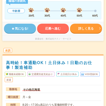
職場の雰囲気
年齢層
20代
30代
40代
50代
60代
気になる!
応募へ進む
詳しく見る
派遣会社
株式会社テクノ・サービス
未読
高時給！車通勤OK！土日休み！日勤のお仕
事！製造補助
職種未経験OK
交通費別途支給あり
土日祝日が休み
WEB登録OK
派遣
その他北海道
勤務地
月～金
曜日頻度
8:20～17:30※表記のうち実働8時間です。
時間