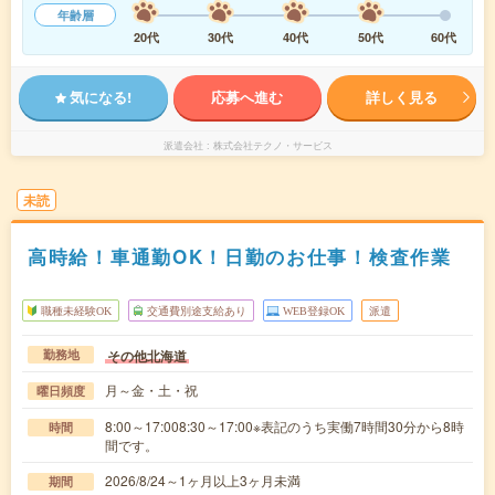
年齢層
20代
30代
40代
50代
60代
気になる!
応募へ進む
詳しく見る
派遣会社
株式会社テクノ・サービス
未読
高時給！車通勤OK！日勤のお仕事！検査作業
職種未経験OK
交通費別途支給あり
WEB登録OK
派遣
その他北海道
勤務地
月～金・土・祝
曜日頻度
8:00～17:008:30～17:00※表記のうち実働7時間30分から8時
時間
間です。
2026/8/24～1ヶ月以上3ヶ月未満
期間