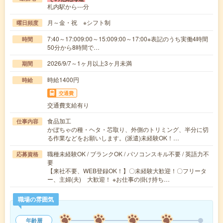
札内駅から---分
月～金・祝 ※シフト制
曜日頻度
7:40～17:009:00～15:009:00～17:00※表記のうち実働4時間
時間
50分から8時間で…
2026/9/7～1ヶ月以上3ヶ月未満
期間
時給1400円
時給
交通費
交通費支給有り
食品加工
仕事内容
かぼちゃの種・ヘタ・芯取り、外側のトリミング、半分に切
る作業などをお願いします。(派遣)未経験OK！…
職種未経験OK / ブランクOK / パソコンスキル不要 / 英語力不
応募資格
要
【来社不要、WEB登録OK！】〇未経験大歓迎！〇フリータ
ー、主婦(夫) 大歓迎！ ※お仕事の掛け持ち…
職場の雰囲気
年齢層