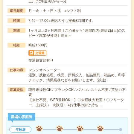
三川(北海道)駅から---分
月～金・土・日・祝 ※シフト制
曜日頻度
7:45～17:00※表記のうち実働8時間です。
時間
1ヶ月以上3ヶ月未満【ご応募から1週間以内(最短2日目)のス
期間
ピード就業が可能】即日～
時給1500円
時給
交通費
交通費支給有り
マシンオペレーター
仕事内容
選別、残物処理、検品、原料投入、缶詰整列、箱詰め、印字
チェック、清掃業務などをお願いします。(派遣)…
職種未経験OK / ブランクOK / パソコンスキル不要 / 英語力不
応募資格
要
【来社不要、WEB登録OK！】〇未経験大歓迎！〇フリータ
ー、主婦(夫) 大歓迎！ ※お仕事の掛け持ち…
職場の雰囲気
年齢層