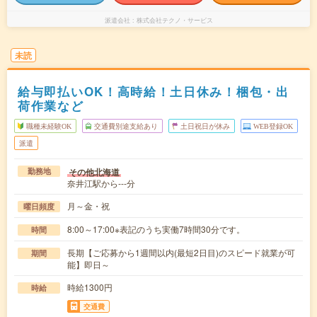
派遣会社
株式会社テクノ・サービス
未読
給与即払いOK！高時給！土日休み！梱包・出
荷作業など
職種未経験OK
交通費別途支給あり
土日祝日が休み
WEB登録OK
派遣
その他北海道
勤務地
奈井江駅から---分
月～金・祝
曜日頻度
8:00～17:00※表記のうち実働7時間30分です。
時間
長期【ご応募から1週間以内(最短2日目)のスピード就業が可
期間
能】即日～
時給1300円
時給
交通費