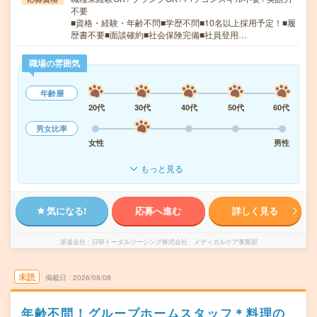
不要
■資格・経験・年齢不問■学歴不問■10名以上採用予定！■履
歴書不要■面談確約■社会保険完備■社員登用…
職場の雰囲気
年齢層
20代
30代
40代
50代
60代
男女比率
女性
男性
もっと見る
気になる!
応募へ進む
詳しく見る
派遣会社
日研トータルソーシング株式会社 メディカルケア事業部
未読
掲載日
2026/08/08
年齢不問！グループホームスタッフ＊料理の