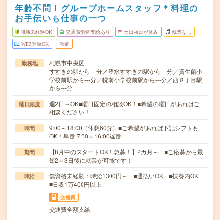
年齢不問！グループホームスタッフ＊料理の
お手伝いも仕事の一つ
職種未経験OK
交通費別途支給あり
土日祝日が休み
残業なし
WEB登録OK
派遣
札幌市中央区
勤務地
すすきの駅から---分／豊水すすきの駅から---分／資生館小
学校前駅から---分／幌南小学校前駅から---分／西８丁目駅
から---分
週2日～OK■曜日固定の相談OK！■希望の曜日があればご
曜日頻度
相談ください！
9:00～18:00（休憩60分）■ご希望があれば下記シフトも
時間
OK！早番 7:00～16:00遅番 …
【8月中のスタートOK！急募！】2カ月～ ■ご応募から最
期間
短2～3日後に就業が可能です！
無資格未経験：時給1300円～ ■週払いOK ■扶養内OK
時給
■日収1万400円以上
交通費
交通費全額支給