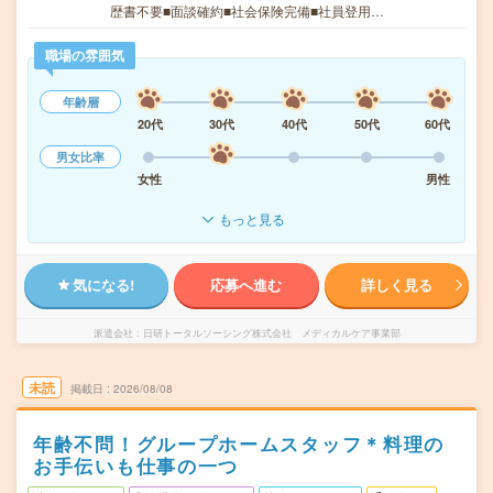
歴書不要■面談確約■社会保険完備■社員登用…
職場の雰囲気
年齢層
20代
30代
40代
50代
60代
男女比率
女性
男性
もっと見る
気になる!
応募へ進む
詳しく見る
派遣会社
日研トータルソーシング株式会社 メディカルケア事業部
未読
掲載日
2026/08/08
年齢不問！グループホームスタッフ＊料理の
お手伝いも仕事の一つ