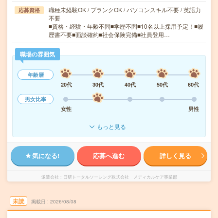
職種未経験OK / ブランクOK / パソコンスキル不要 / 英語力
応募資格
不要
■資格・経験・年齢不問■学歴不問■10名以上採用予定！■履
歴書不要■面談確約■社会保険完備■社員登用…
職場の雰囲気
年齢層
20代
30代
40代
50代
60代
男女比率
女性
男性
もっと見る
気になる!
応募へ進む
詳しく見る
派遣会社
日研トータルソーシング株式会社 メディカルケア事業部
未読
掲載日
2026/08/08