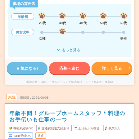
職場の雰囲気
年齢層
20代
30代
40代
50代
60代
男女比率
女性
男性
もっと見る
気になる!
応募へ進む
詳しく見る
派遣会社
日研トータルソーシング株式会社 メディカルケア事業部
未読
掲載日
2026/08/08
年齢不問！グループホームスタッフ＊料理の
お手伝いも仕事の一つ
職種未経験OK
交通費別途支給あり
土日祝日が休み
残業なし
WEB登録OK
派遣