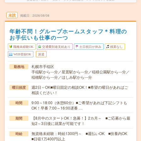
未読
掲載日
2026/08/08
年齢不問！グループホームスタッフ＊料理の
お手伝いも仕事の一つ
職種未経験OK
交通費別途支給あり
土日祝日が休み
残業なし
WEB登録OK
派遣
札幌市手稲区
勤務地
手稲駅から---分／星置駅から---分／稲積公園駅から---分／
稲穂駅から---分／ほしみ駅から---分
週2日～OK■曜日固定の相談OK！■希望の曜日があればご
曜日頻度
相談ください！
9:00～18:00（休憩60分）■ご希望があれば下記シフトも
時間
OK！早番 7:00～16:00遅番 …
【8月中のスタートOK！急募！】2カ月～ ■ご応募から最
期間
短2～3日後に就業が可能です！
無資格未経験：時給1300円～ ■週払いOK ■扶養内OK
時給
■日収1万400円以上