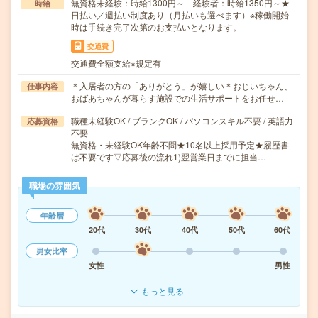
無資格未経験：時給1300円～ 経験者：時給1350円～★
時給
日払い／週払い制度あり（月払いも選べます）※稼働開始
時は手続き完了次第のお支払いとなります。
交通費
交通費全額支給※規定有
＊入居者の方の「ありがとう」が嬉しい＊おじいちゃん、
仕事内容
おばあちゃんが暮らす施設での生活サポートをお任せ…
職種未経験OK / ブランクOK / パソコンスキル不要 / 英語力
応募資格
不要
無資格・未経験OK年齢不問★10名以上採用予定★履歴書
は不要です▽応募後の流れ1)翌営業日までに担当…
職場の雰囲気
年齢層
20代
30代
40代
50代
60代
男女比率
女性
男性
もっと見る