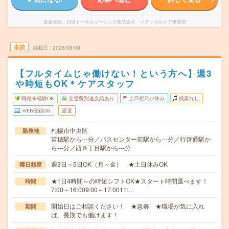
派遣会社
日研トータルソーシング株式会社 メディカルケア事業部
未読
掲載日
2026/08/08
【フルタイムじゃ働けない！という方へ】週3
や時短もOK＊ケアスタッフ
職種未経験OK
交通費別途支給あり
土日祝日が休み
残業なし
WEB登録OK
派遣
札幌市中央区
勤務地
苗穂駅から---分／バスセンター前駅から---分／行啓通駅か
ら---分／西８丁目駅から---分
週3日～5日OK（月～金） ★土日休みOK
曜日頻度
★1日4時間～の時短シフトOK★スタート時間選べます！
時間
7:00～16:009:00～17:0011:…
開始日はご相談ください！ ★急募 ★職場が気に入れ
期間
ば、長期でも働けます！