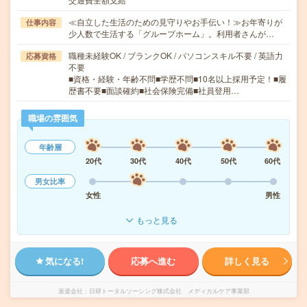
≪自立した生活のための見守りやお手伝い！≫お年寄りが
仕事内容
少人数で生活する「グループホーム」。利用者さんが…
職種未経験OK / ブランクOK / パソコンスキル不要 / 英語力
応募資格
不要
■資格・経験・年齢不問■学歴不問■10名以上採用予定！■履
歴書不要■面談確約■社会保険完備■社員登用…
職場の雰囲気
年齢層
20代
30代
40代
50代
60代
男女比率
女性
男性
もっと見る
気になる!
応募へ進む
詳しく見る
派遣会社
日研トータルソーシング株式会社 メディカルケア事業部