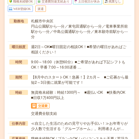
職種未経験OK
交通費別途支給あり
土日祝日が休み
残業なし
WEB登録OK
派遣
札幌市中央区
勤務地
円山公園駅から---分／東屯田通駅から---分／電車事業所前
駅から---分／中島公園通駅から---分／東本願寺前駅から---
分
週2日～OK■曜日固定の相談OK！■希望の曜日があればご
曜日頻度
相談ください！
9:00～18:00（休憩60分）■ご希望があれば下記シフトも
時間
OK！早番 7:00～16:00遅番 …
【8月中のスタートOK！急募！】2カ月～ ■ご応募から最
期間
短2～3日後に就業が可能です！
無資格未経験：時給1300円～ ■週払いOK ■扶養内OK
時給
■日収1万400円以上
交通費
交通費全額支給
≪自立した生活のための見守りやお手伝い！≫お年寄りが
仕事内容
少人数で生活する「グループホーム」。利用者さんが…
職種未経験OK / ブランクOK / パソコンスキル不要 / 英語力
応募資格