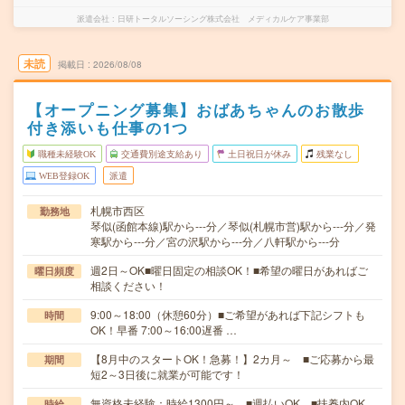
派遣会社
日研トータルソーシング株式会社 メディカルケア事業部
未読
掲載日
2026/08/08
【オープニング募集】おばあちゃんのお散歩
付き添いも仕事の1つ
職種未経験OK
交通費別途支給あり
土日祝日が休み
残業なし
WEB登録OK
派遣
札幌市西区
勤務地
琴似(函館本線)駅から---分／琴似(札幌市営)駅から---分／発
寒駅から---分／宮の沢駅から---分／八軒駅から---分
週2日～OK■曜日固定の相談OK！■希望の曜日があればご
曜日頻度
相談ください！
9:00～18:00（休憩60分）■ご希望があれば下記シフトも
時間
OK！早番 7:00～16:00遅番 …
【8月中のスタートOK！急募！】2カ月～ ■ご応募から最
期間
短2～3日後に就業が可能です！
無資格未経験：時給1300円～ ■週払いOK ■扶養内OK
時給