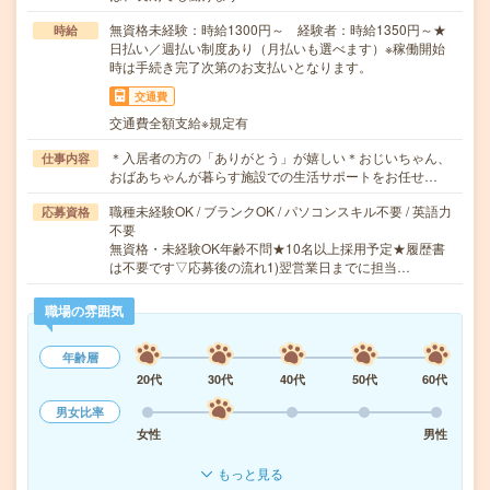
無資格未経験：時給1300円～ 経験者：時給1350円～★
時給
日払い／週払い制度あり（月払いも選べます）※稼働開始
時は手続き完了次第のお支払いとなります。
交通費
交通費全額支給※規定有
＊入居者の方の「ありがとう」が嬉しい＊おじいちゃん、
仕事内容
おばあちゃんが暮らす施設での生活サポートをお任せ…
職種未経験OK / ブランクOK / パソコンスキル不要 / 英語力
応募資格
不要
無資格・未経験OK年齢不問★10名以上採用予定★履歴書
は不要です▽応募後の流れ1)翌営業日までに担当…
職場の雰囲気
年齢層
20代
30代
40代
50代
60代
男女比率
女性
男性
もっと見る