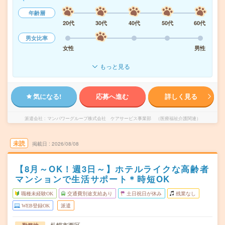
年齢層
20代
30代
40代
50代
60代
男女比率
女性
男性
もっと見る
気になる!
応募へ進む
詳しく見る
派遣会社
マンパワーグループ株式会社 ケアサービス事業部 （医療福祉介護関連）
未読
掲載日
2026/08/08
【8月～OK！週3日～】ホテルライクな高齢者
マンションで生活サポート＊時短OK
職種未経験OK
交通費別途支給あり
土日祝日が休み
残業なし
WEB登録OK
派遣
札幌市西区