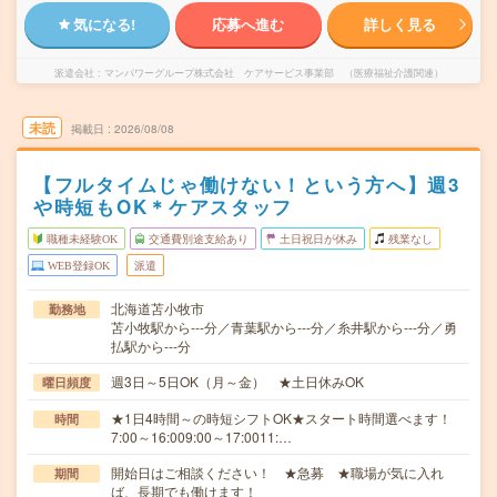
気になる!
応募へ進む
詳しく見る
派遣会社
マンパワーグループ株式会社 ケアサービス事業部 （医療福祉介護関連）
未読
掲載日
2026/08/08
【フルタイムじゃ働けない！という方へ】週3
や時短もOK＊ケアスタッフ
職種未経験OK
交通費別途支給あり
土日祝日が休み
残業なし
WEB登録OK
派遣
北海道苫小牧市
勤務地
苫小牧駅から---分／青葉駅から---分／糸井駅から---分／勇
払駅から---分
週3日～5日OK（月～金） ★土日休みOK
曜日頻度
★1日4時間～の時短シフトOK★スタート時間選べます！
時間
7:00～16:009:00～17:0011:…
開始日はご相談ください！ ★急募 ★職場が気に入れ
期間
ば、長期でも働けます！