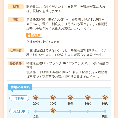
開始日はご相談ください！ ★急募 ★職場が気に入れ
期間
ば、長期でも働けます！
無資格未経験：時給1300円～ 経験者：時給1350円～
時給
★日払い／週払い制度あり（月払いも選べます）※稼働開
始時は手続き完了次第のお支払いとなります。
交通費
交通費全額支給※規定有
＊在宅勤務はできないけれど、時短も週3日勤務も叶う介
仕事内容
護＊おじいちゃん、おばあちゃんが暮らす施設での生…
職種未経験OK / ブランクOK / パソコンスキル不要 / 英語力
応募資格
不要
無資格・未経験OK年齢不問★10名以上採用予定★履歴書
は不要です▽応募後の流れ1)翌営業日までに担当…
職場の雰囲気
年齢層
20代
30代
40代
50代
60代
男女比率
女性
男性