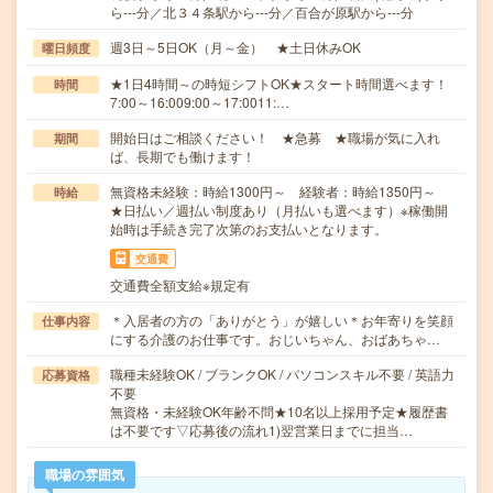
ら---分／北３４条駅から---分／百合が原駅から---分
週3日～5日OK（月～金） ★土日休みOK
曜日頻度
★1日4時間～の時短シフトOK★スタート時間選べます！
時間
7:00～16:009:00～17:0011:…
開始日はご相談ください！ ★急募 ★職場が気に入れ
期間
ば、長期でも働けます！
無資格未経験：時給1300円～ 経験者：時給1350円～
時給
★日払い／週払い制度あり（月払いも選べます）※稼働開
始時は手続き完了次第のお支払いとなります。
交通費
交通費全額支給※規定有
＊入居者の方の「ありがとう」が嬉しい＊お年寄りを笑顔
仕事内容
にする介護のお仕事です。おじいちゃん、おばあちゃ…
職種未経験OK / ブランクOK / パソコンスキル不要 / 英語力
応募資格
不要
無資格・未経験OK年齢不問★10名以上採用予定★履歴書
は不要です▽応募後の流れ1)翌営業日までに担当…
職場の雰囲気