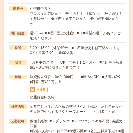
札幌市中央区
勤務地
中央区役所前駅から---分／西１１丁目駅から---分／西線１
１条駅から---分／西１５丁目駅から---分／幌平橋駅から---
分
週2日～OK■曜日固定の相談OK！■希望の曜日があればご
曜日頻度
相談ください！
9:00～18:00（休憩60分）■ご希望があれば下記シフトも
時間
OK！早番 7:00～16:00遅番 …
【8月中のスタートOK！急募！】2カ月～ ■ご応募から最
期間
短2～3日後に就業が可能です！
無資格未経験：時給1300円～ ■週払いOK ■扶養内OK
時給
■日収1万400円以上
交通費
交通費全額支給
≪自立した生活のための見守りやお手伝い！≫お年寄りが
仕事内容
少人数で生活する「グループホーム」。利用者さんが…
職種未経験OK / ブランクOK / パソコンスキル不要 / 英語力
応募資格
不要
■資格・経験・年齢不問■学歴不問■10名以上採用予定！■履