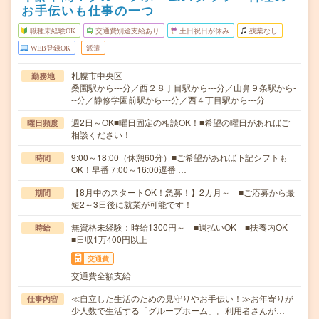
お手伝いも仕事の一つ
職種未経験OK
交通費別途支給あり
土日祝日が休み
残業なし
WEB登録OK
派遣
札幌市中央区
勤務地
桑園駅から---分／西２８丁目駅から---分／山鼻９条駅から-
--分／静修学園前駅から---分／西４丁目駅から---分
週2日～OK■曜日固定の相談OK！■希望の曜日があればご
曜日頻度
相談ください！
9:00～18:00（休憩60分）■ご希望があれば下記シフトも
時間
OK！早番 7:00～16:00遅番 …
【8月中のスタートOK！急募！】2カ月～ ■ご応募から最
期間
短2～3日後に就業が可能です！
無資格未経験：時給1300円～ ■週払いOK ■扶養内OK
時給
■日収1万400円以上
交通費
交通費全額支給
≪自立した生活のための見守りやお手伝い！≫お年寄りが
仕事内容
少人数で生活する「グループホーム」。利用者さんが…