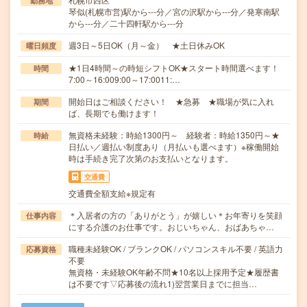
勤務地
琴似(札幌市営)駅から---分／宮の沢駅から---分／発寒南駅
から---分／二十四軒駅から---分
週3日～5日OK（月～金） ★土日休みOK
曜日頻度
★1日4時間～の時短シフトOK★スタート時間選べます！
時間
7:00～16:009:00～17:0011:…
開始日はご相談ください！ ★急募 ★職場が気に入れ
期間
ば、長期でも働けます！
無資格未経験：時給1300円～ 経験者：時給1350円～★
時給
日払い／週払い制度あり（月払いも選べます）※稼働開始
時は手続き完了次第のお支払いとなります。
交通費
交通費全額支給※規定有
＊入居者の方の「ありがとう」が嬉しい＊お年寄りを笑顔
仕事内容
にする介護のお仕事です。おじいちゃん、おばあちゃ…
職種未経験OK / ブランクOK / パソコンスキル不要 / 英語力
応募資格
不要
無資格・未経験OK年齢不問★10名以上採用予定★履歴書
は不要です▽応募後の流れ1)翌営業日までに担当…