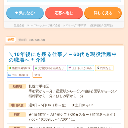
気になる!
応募へ進む
詳しく見る
派遣会社
マンパワーグループ株式会社 ケアサービス事業部 （医療福祉介護関連）
未読
掲載日
2026/08/08
＼10年後にも残る仕事／～60代も現役活躍中
の職場へ＊介護
職種未経験OK
交通費別途支給あり
土日祝日が休み
残業なし
WEB登録OK
派遣
札幌市手稲区
勤務地
手稲駅から---分／星置駅から---分／稲積公園駅から---分／
稲穂駅から---分／ほしみ駅から---分
週3日～5日OK（月～金） ★土日休みOK
曜日頻度
★1日4時間～の時短シフトOK★スタート時間選べます！
時間
7:00～16:009:00～17:0011:…