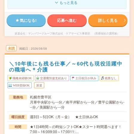
もっと見る
気になる!
応募へ進む
詳しく見る
派遣会社
マンパワーグループ株式会社 ケアサービス事業部 （医療福祉介護関連）
未読
掲載日
2026/08/08
＼10年後にも残る仕事／～60代も現役活躍中
の職場へ＊介護
職種未経験OK
交通費別途支給あり
土日祝日が休み
残業なし
WEB登録OK
派遣
札幌市豊平区
勤務地
月寒中央駅から---分／南平岸駅から---分／豊平公園駅から-
--分／美園駅から---分
週3日～5日OK（月～金） ★土日休みOK
曜日頻度
★1日4時間～の時短シフトOK★スタート時間選べます！
時間
7:00～16:009:00～17:0011:…