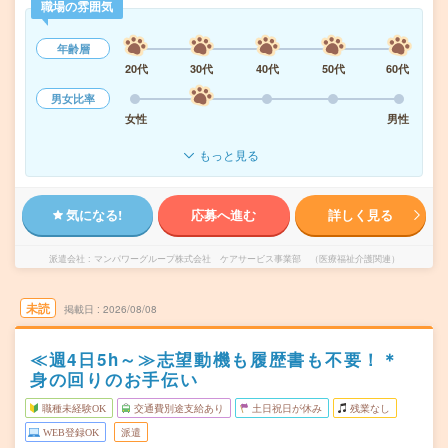
職場の雰囲気
年齢層
20代
30代
40代
50代
60代
男女比率
女性
男性
もっと見る
気になる!
応募へ進む
詳しく見る
派遣会社
マンパワーグループ株式会社 ケアサービス事業部 （医療福祉介護関連）
未読
掲載日
2026/08/08
≪週4日5h～≫志望動機も履歴書も不要！＊
身の回りのお手伝い
職種未経験OK
交通費別途支給あり
土日祝日が休み
残業なし
WEB登録OK
派遣