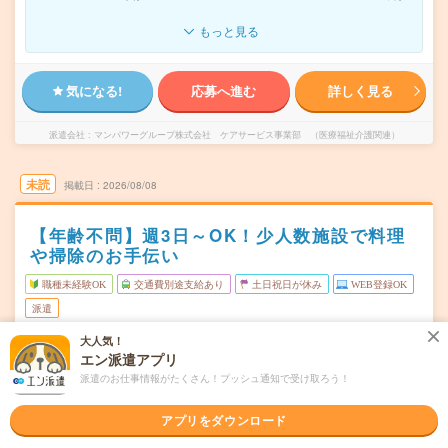
もっと見る
気になる!
応募へ進む
詳しく見る
派遣会社
マンパワーグループ株式会社 ケアサービス事業部 （医療福祉介護関連）
未読
掲載日
2026/08/08
【年齢不問】週3日～OK！少人数施設で料理
や掃除のお手伝い
職種未経験OK
交通費別途支給あり
土日祝日が休み
WEB登録OK
派遣
大人気！
北海道北広島市
勤務地
エン派遣アプリ
北広島駅から---分
派遣のお仕事情報がたくさん！プッシュ通知で受け取ろう！
★週3日～OK！月～日曜日での希望シフト制※徐々に勤務
曜日頻度
回数を増やしていくことも可能です！
アプリをダウンロード
★1日6時間～OK！【シフト例】7:00～13:009:00～
時間