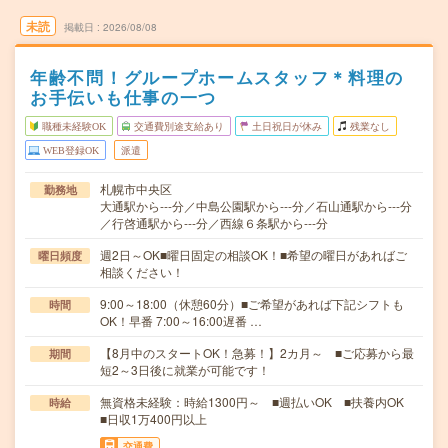
未読
掲載日
2026/08/08
年齢不問！グループホームスタッフ＊料理の
お手伝いも仕事の一つ
職種未経験OK
交通費別途支給あり
土日祝日が休み
残業なし
WEB登録OK
派遣
札幌市中央区
勤務地
大通駅から---分／中島公園駅から---分／石山通駅から---分
／行啓通駅から---分／西線６条駅から---分
週2日～OK■曜日固定の相談OK！■希望の曜日があればご
曜日頻度
相談ください！
9:00～18:00（休憩60分）■ご希望があれば下記シフトも
時間
OK！早番 7:00～16:00遅番 …
【8月中のスタートOK！急募！】2カ月～ ■ご応募から最
期間
短2～3日後に就業が可能です！
無資格未経験：時給1300円～ ■週払いOK ■扶養内OK
時給
■日収1万400円以上
交通費