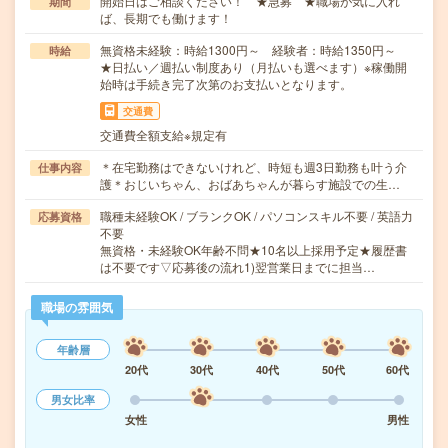
開始日はご相談ください！ ★急募 ★職場が気に入れ
期間
ば、長期でも働けます！
無資格未経験：時給1300円～ 経験者：時給1350円～
時給
★日払い／週払い制度あり（月払いも選べます）※稼働開
始時は手続き完了次第のお支払いとなります。
交通費
交通費全額支給※規定有
＊在宅勤務はできないけれど、時短も週3日勤務も叶う介
仕事内容
護＊おじいちゃん、おばあちゃんが暮らす施設での生…
職種未経験OK / ブランクOK / パソコンスキル不要 / 英語力
応募資格
不要
無資格・未経験OK年齢不問★10名以上採用予定★履歴書
は不要です▽応募後の流れ1)翌営業日までに担当…
職場の雰囲気
年齢層
20代
30代
40代
50代
60代
男女比率
女性
男性