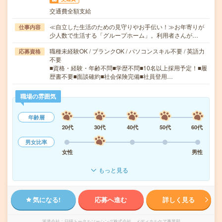
交通費全額支給
≪自立した生活のための見守りやお手伝い！≫お年寄りが
仕事内容
少人数で生活する「グループホーム」。利用者さんが…
職種未経験OK / ブランクOK / パソコンスキル不要 / 英語力
応募資格
不要
■資格・経験・年齢不問■学歴不問■10名以上採用予定！■履
歴書不要■面談確約■社会保険完備■社員登用…
職場の雰囲気
年齢層
20代
30代
40代
50代
60代
男女比率
女性
男性
もっと見る
気になる!
応募へ進む
詳しく見る
派遣会社
日研トータルソーシング株式会社 メディカルケア事業部