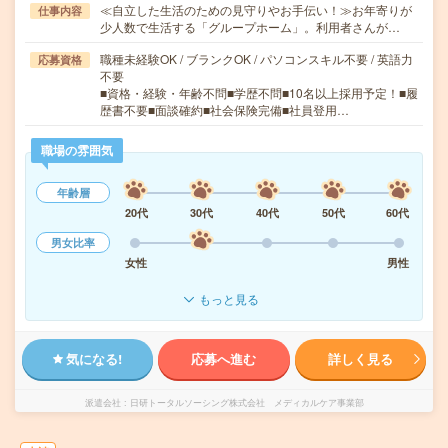
≪自立した生活のための見守りやお手伝い！≫お年寄りが
仕事内容
少人数で生活する「グループホーム」。利用者さんが…
職種未経験OK / ブランクOK / パソコンスキル不要 / 英語力
応募資格
不要
■資格・経験・年齢不問■学歴不問■10名以上採用予定！■履
歴書不要■面談確約■社会保険完備■社員登用…
職場の雰囲気
年齢層
20代
30代
40代
50代
60代
男女比率
女性
男性
もっと見る
気になる!
応募へ進む
詳しく見る
派遣会社
日研トータルソーシング株式会社 メディカルケア事業部