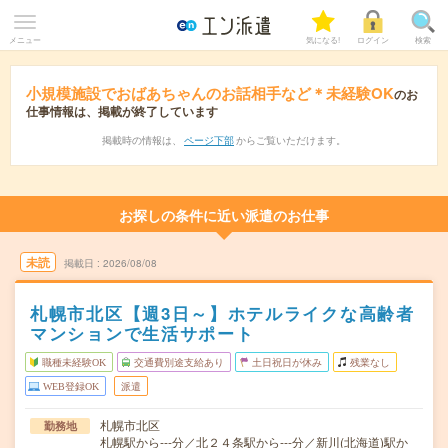
メニュー
気になる!
ログイン
検索
小規模施設でおばあちゃんのお話相手など＊未経験OK
のお
仕事情報は、掲載が終了しています
掲載時の情報は、
ページ下部
からご覧いただけます。
お探しの条件に近い派遣のお仕事
未読
掲載日
2026/08/08
札幌市北区【週3日～】ホテルライクな高齢者
マンションで生活サポート
職種未経験OK
交通費別途支給あり
土日祝日が休み
残業なし
WEB登録OK
派遣
札幌市北区
勤務地
札幌駅から---分／北２４条駅から---分／新川(北海道)駅か