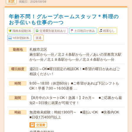
未読
掲載日
2026/08/08
年齢不問！グループホームスタッフ＊料理の
お手伝いも仕事の一つ
職種未経験OK
交通費別途支給あり
土日祝日が休み
残業なし
WEB登録OK
派遣
札幌市北区
勤務地
麻生駅から---分／北２４条駅から---分／あいの里教育大駅
から---分／北１８条駅から---分／北３４条駅から---分
週2日～OK■曜日固定の相談OK！■希望の曜日があればご
曜日頻度
相談ください！
9:00～18:00（休憩60分）■ご希望があれば下記シフトも
時間
OK！早番 7:00～16:00遅番 …
【8月中のスタートOK！急募！】2カ月～ ■ご応募から最
期間
短2～3日後に就業が可能です！
無資格未経験：時給1300円～ ■週払いOK ■扶養内OK
時給
■日収1万400円以上
交通費
交通費全額支給