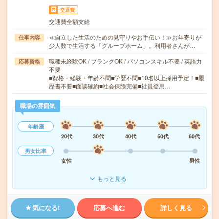
交通費
交通費全額支給
≪自立した生活のための見守りやお手伝い！≫お年寄りが
仕事内容
少人数で生活する「グループホーム」。利用者さんが…
職種未経験OK / ブランクOK / パソコンスキル不要 / 英語力
応募資格
不要
■資格・経験・年齢不問■学歴不問■10名以上採用予定！■履
歴書不要■面談確約■社会保険完備■社員登用…
職場の雰囲気
年齢層
20代
30代
40代
50代
60代
男女比率
女性
男性
もっと見る
気になる!
応募へ進む
詳しく見る