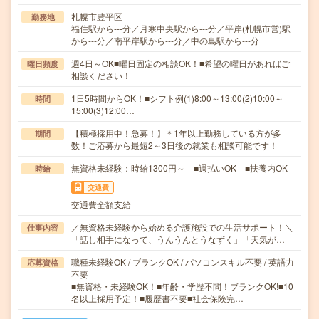
札幌市豊平区
勤務地
福住駅から---分／月寒中央駅から---分／平岸(札幌市営)駅
から---分／南平岸駅から---分／中の島駅から---分
週4日～OK■曜日固定の相談OK！■希望の曜日があればご
曜日頻度
相談ください！
1日5時間からOK！■シフト例(1)8:00～13:00(2)10:00～
時間
15:00(3)12:00…
【積極採用中！急募！】＊1年以上勤務している方が多
期間
数！ご応募から最短2～3日後の就業も相談可能です！
無資格未経験：時給1300円～ ■週払いOK ■扶養内OK
時給
交通費
交通費全額支給
／無資格未経験から始める介護施設での生活サポート！＼
仕事内容
「話し相手になって、うんうんとうなずく」「天気が…
職種未経験OK / ブランクOK / パソコンスキル不要 / 英語力
応募資格
不要
■無資格・未経験OK！■年齢・学歴不問！ブランクOK!■10
名以上採用予定！■履歴書不要■社会保険完…