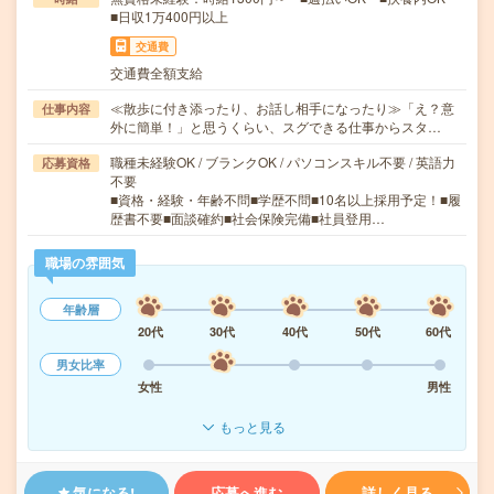
■日収1万400円以上
交通費
交通費全額支給
≪散歩に付き添ったり、お話し相手になったり≫「え？意
仕事内容
外に簡単！」と思うくらい、スグできる仕事からスタ…
職種未経験OK / ブランクOK / パソコンスキル不要 / 英語力
応募資格
不要
■資格・経験・年齢不問■学歴不問■10名以上採用予定！■履
歴書不要■面談確約■社会保険完備■社員登用…
職場の雰囲気
年齢層
20代
30代
40代
50代
60代
男女比率
女性
男性
もっと見る
気になる!
応募へ進む
詳しく見る