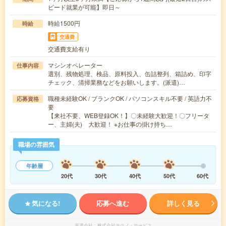
ピード就業が可能】即日～
時給1500円
時給
交通費
交通費支給有り
マシンオペレーター
仕事内容
選別、残物処理、検品、原料投入、缶詰整列、箱詰め、印字
チェック、清掃業務などをお願いします。(派遣)…
職種未経験OK / ブランクOK / パソコンスキル不要 / 英語力不
応募資格
要
【来社不要、WEB登録OK！】〇未経験大歓迎！〇フリータ
ー、主婦(夫) 大歓迎！ ※お仕事の掛け持ち…
職場の雰囲気
年齢層
20代
30代
40代
50代
60代
気になる!
応募へ進む
詳しく見る
派遣会社
株式会社テクノ・サービス