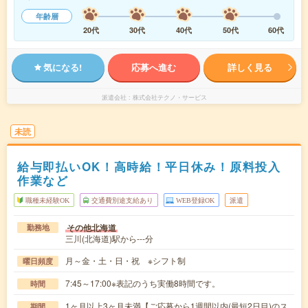
年齢層
20代
30代
40代
50代
60代
気になる!
応募へ進む
詳しく見る
派遣会社
株式会社テクノ・サービス
未読
給与即払いOK！高時給！平日休み！原料投入
作業など
職種未経験OK
交通費別途支給あり
WEB登録OK
派遣
その他北海道
勤務地
三川(北海道)駅から---分
月～金・土・日・祝 ※シフト制
曜日頻度
7:45～17:00※表記のうち実働8時間です。
時間
1ヶ月以上3ヶ月未満【ご応募から1週間以内(最短2日目)のス
期間