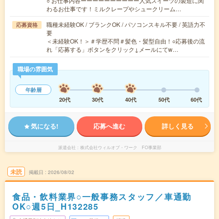
○ お仕事内容ーーーーーーーーーー人気スイーツの製造に関
わるお仕事です！ミルクレープやシュークリーム…
職種未経験OK / ブランクOK / パソコンスキル不要 / 英語力不
応募資格
要
＜未経験OK！＞＃学歴不問＃髪色・髪型自由！○応募後の流
れ「応募する」ボタンをクリック↓メールにてw…
職場の雰囲気
年齢層
20代
30代
40代
50代
60代
気になる!
応募へ進む
詳しく見る
派遣会社
株式会社ウィルオブ・ワーク FO事業部
未読
掲載日
2026/08/02
食品・飲料業界○一般事務スタッフ／車通勤
OK○週5日_H132285