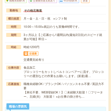
職種未経験OK
交通費別途支給あり
WEB登録OK
派遣
その他北海道
勤務地
月～金・土・日・祝 ※シフト制
曜日頻度
10:00～15:00※表記のうち実働4時間です。
時間
3ヶ月以上【ご応募から1週間以内(最短2日目)のスピード就
期間
業が可能】即日～
時給1200円
時給
交通費
交通費支給有り
食品加工
仕事内容
ブロッコリーをカットしベルトコンベアーに流す、ブロッコ
リーの選別などの作業をお願いします。(派遣)週…
職種未経験OK / ブランクOK / パソコンスキル不要 / 英語力不
応募資格
要
【来社不要、WEB登録OK！】〇未経験大歓迎！〇フリータ
ー、主婦(夫) 大歓迎！ ※お仕事の掛け持ち…
職場の雰囲気