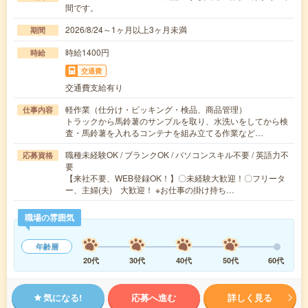
間です。
2026/8/24～1ヶ月以上3ヶ月未満
期間
時給1400円
時給
交通費
交通費支給有り
軽作業（仕分け・ピッキング・検品、商品管理）
仕事内容
トラックから馬鈴薯のサンプルを取り、水洗いをしてから検
査・馬鈴薯を入れるコンテナを組み立てる作業など…
職種未経験OK / ブランクOK / パソコンスキル不要 / 英語力不
応募資格
要
【来社不要、WEB登録OK！】〇未経験大歓迎！〇フリータ
ー、主婦(夫) 大歓迎！ ※お仕事の掛け持ち…
職場の雰囲気
年齢層
20代
30代
40代
50代
60代
気になる!
応募へ進む
詳しく見る