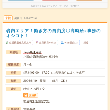
派遣会社
株式会社テクノ・サービス 採用担当
未読
掲載日
2026/07/31
岩内エリア！働き方の自由度〇高時給×事務の
オシゴト！
交通費別途支給あり
土日祝日が休み
WEB登録OK
派遣
その他北海道
勤務地
小沢(北海道)駅から車16分
月～金
曜日頻度
(基本)09:00～17:00→ご希望条件により考慮可
時間
2026/8/10～長期 ※8月～OK！
期間
時給1400円＋交
時給
交通費
交通費別途規定支給
営業事務
仕事内容