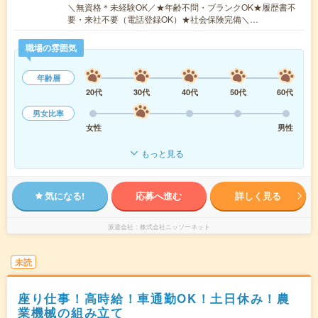
＼無資格＊未経験OK／★年齢不問・ブランクOK★履歴書不
要・来社不要（電話登録OK）★社会保険完備＼…
職場の雰囲気
年齢層
20代
30代
40代
50代
60代
男女比率
女性
男性
もっと見る
気になる!
応募へ進む
詳しく見る
派遣会社
株式会社ニッソーネット
未読
座り仕事！高時給！車通勤OK！土日休み！農
業機械の組み立て