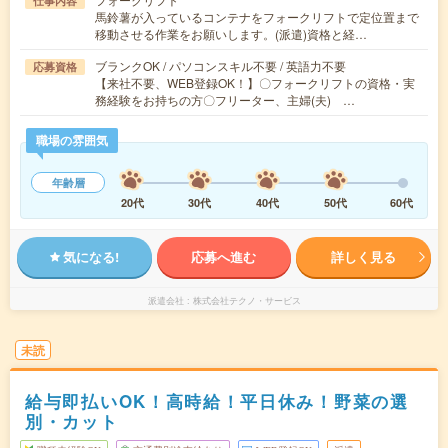
仕事内容
馬鈴薯が入っているコンテナをフォークリフトで定位置まで
移動させる作業をお願いします。(派遣)資格と経…
ブランクOK / パソコンスキル不要 / 英語力不要
応募資格
【来社不要、WEB登録OK！】〇フォークリフトの資格・実
務経験をお持ちの方〇フリーター、主婦(夫) …
職場の雰囲気
年齢層
20代
30代
40代
50代
60代
気になる!
応募へ進む
詳しく見る
派遣会社
株式会社テクノ・サービス
未読
給与即払いOK！高時給！平日休み！野菜の選
別・カット