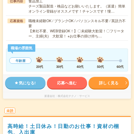
食品加工
仕事内容
チーズ製品製造・検品などお願いいたします。（派遣）簡単
オンライン登録がオススメです！チャンスです！憧…
職種未経験OK / ブランクOK / パソコンスキル不要 / 英語力不
応募資格
要
【来社不要、WEB登録OK！】〇未経験大歓迎！〇フリータ
ー、主婦(夫) 大歓迎！ ※お仕事の掛け持ち…
職場の雰囲気
年齢層
20代
30代
40代
50代
60代
気になる!
応募へ進む
詳しく見る
派遣会社
株式会社テクノ・サービス
未読
高時給！土日休み！日勤のお仕事！資材の梱
包、入出庫