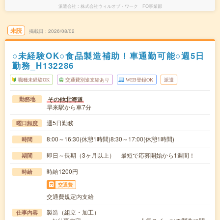
派遣会社
株式会社ウィルオブ・ワーク FO事業部
未読
掲載日
2026/08/02
○未経験OK○食品製造補助！車通勤可能○週5日
勤務_H132286
職種未経験OK
交通費別途支給あり
WEB登録OK
派遣
その他北海道
勤務地
早来駅から車7分
週5日勤務
曜日頻度
8:00～16:30(休憩1時間)8:30～17:00(休憩1時間)
時間
即日～長期（3ヶ月以上） 最短で応募開始から1週間！
期間
時給1200円
時給
交通費
交通費規定内支給
製造（組立・加工）
仕事内容