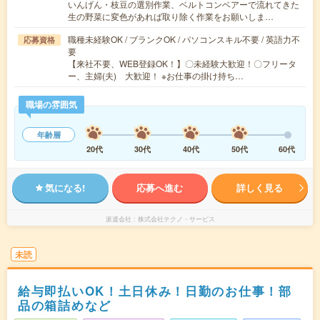
いんげん・枝豆の選別作業、ベルトコンベアーで流れてきた
生の野菜に変色があれば取り除く作業をお願いしま…
職種未経験OK / ブランクOK / パソコンスキル不要 / 英語力不
応募資格
要
【来社不要、WEB登録OK！】〇未経験大歓迎！〇フリータ
ー、主婦(夫) 大歓迎！ ※お仕事の掛け持ち…
職場の雰囲気
年齢層
20代
30代
40代
50代
60代
気になる!
応募へ進む
詳しく見る
派遣会社
株式会社テクノ・サービス
未読
給与即払いOK！土日休み！日勤のお仕事！部
品の箱詰めなど