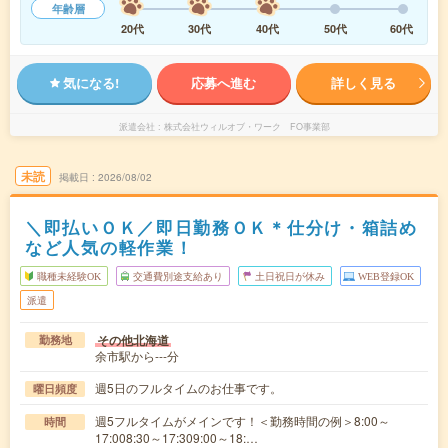
年齢層
20代
30代
40代
50代
60代
気になる!
応募へ進む
詳しく見る
派遣会社
株式会社ウィルオブ・ワーク FO事業部
未読
掲載日
2026/08/02
＼即払いＯＫ／即日勤務ＯＫ＊仕分け・箱詰め
など人気の軽作業！
職種未経験OK
交通費別途支給あり
土日祝日が休み
WEB登録OK
派遣
その他北海道
勤務地
余市駅から---分
週5日のフルタイムのお仕事です。
曜日頻度
週5フルタイムがメインです！＜勤務時間の例＞8:00～
時間
17:008:30～17:309:00～18:…