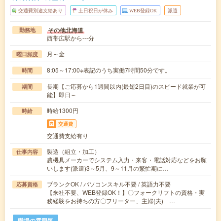
交通費別途支給あり
土日祝日が休み
WEB登録OK
派遣
その他北海道
勤務地
西帯広駅から---分
月～金
曜日頻度
8:05～17:00※表記のうち実働7時間50分です。
時間
長期【ご応募から1週間以内(最短2日目)のスピード就業が可
期間
能】即日～
時給1300円
時給
交通費
交通費支給有り
製造（組立・加工）
仕事内容
農機具メーカーでシステム入力・来客・電話対応などをお願
いします(派遣)3～5月、9～11月の繁忙期に…
ブランクOK / パソコンスキル不要 / 英語力不要
応募資格
【来社不要、WEB登録OK！】〇フォークリフトの資格・実
務経験をお持ちの方〇フリーター、主婦(夫) …
職場の雰囲気