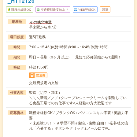
_H112126
職種未経験OK
交通費別途支給あり
WEB登録OK
派遣
その他北海道
勤務地
早来駅から車7分
週5日勤務
曜日頻度
7:00～15:45(休憩1時間)8:00～16:45(休憩1時間)
時間
即日～長期（3ヶ月以上） 最短で応募開始から1週間！
期間
時給1350円
時給
交通費
交通費規定内支給
製造（組立・加工）
仕事内容
＼＼＼新着／／／○クレープやシュークリームを製造してい
る食品工場でのお仕事です○未経験の方大歓迎です…
職種未経験OK / ブランクOK / パソコンスキル不要 / 英語力不
応募資格
要
＜未経験OK！＞＃学歴不問＃髪色・髪型自由！○応募後の流
れ「応募する」ボタンをクリック↓メールにてw…