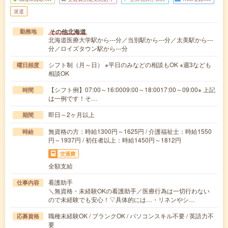
派遣
その他北海道
勤務地
北海道医療大学駅から---分／当別駅から---分／太美駅から---
分／ロイズタウン駅から---分
シフト制（月～日） ※平日のみなどの相談もOK ※週3なども
曜日頻度
相談OK
【シフト例】07:00～16:0009:00～18:0017:00～09:00※ 上記
時間
は一例です！そ…
即日～2ヶ月以上
期間
無資格の方：時給1300円～1625円 / 介護福祉士：時給1550
時給
円～1937円 / 初任者以上：時給1450円～1812円
交通費
全額支給
看護助手
仕事内容
＼無資格・未経験OKの看護助手／医療行為は一切行わない
ので未経験でも安心！▽具体的には…・リネンやシ…
職種未経験OK / ブランクOK / パソコンスキル不要 / 英語力不
応募資格
要