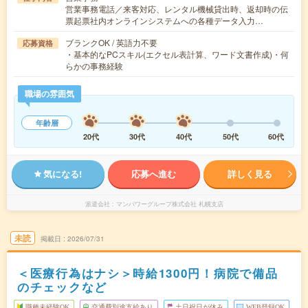
営業事務電話／来客対応、レンタル機械貸出時、返却時の伝
票起票社内オンラインシステムへの各種データ入力…
ブランクOK / 英語力不要
応募資格
・基本的なPCスキル(エクセル表計算、ワード文書作成)・何
らかの事務経験
職場の雰囲気
年齢層
20代
30代
40代
50代
60代
気になる!
応募へ進む
詳しく見る
派遣会社
マンパワーグループ株式会社 札幌支店
未読
掲載日
2026/07/31
＜医療行為はナシ＞時給1300円！病院で備品
のチェックなど
職種未経験OK
交通費別途支給あり
土日祝日が休み
WEB登録OK