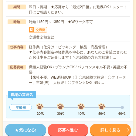
即日～長期 ★応募から「最短2日後」に勤務OK！スタート
期間
日はご相談ください。
時給1150円～1350円 ★Wワーク不可
時給
交通費
交通費全額支給
軽作業（仕分け・ピッキング・検品、商品管理）
仕事内容
▼仕事内容製造や軽作業を中心に、あなたのご希望に合わせ
たお仕事をご紹介します！＼未経験の方も大歓迎！…
職種未経験OK / ブランクOK / パソコンスキル不要 / 英語力不
応募資格
要
【来社不要、WEB登録OK！】〇未経験大歓迎！〇フリータ
ー、主婦(夫) 大歓迎！〇ブランクOK〇週5…
職場の雰囲気
年齢層
20代
30代
40代
50代
60代
気になる!
応募へ進む
詳しく見る