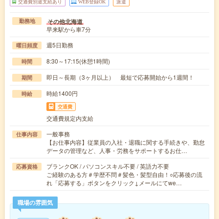
交通費別途支給あり
WEB登録OK
派遣
その他北海道
勤務地
早来駅から車7分
週5日勤務
曜日頻度
8:30～17:15(休憩1時間)
時間
即日～長期（3ヶ月以上） 最短で応募開始から1週間！
期間
時給1400円
時給
交通費
交通費規定内支給
一般事務
仕事内容
【お仕事内容】従業員の入社・退職に関する手続きや、勤怠
データの管理など、人事・労務をサポートするお仕…
ブランクOK / パソコンスキル不要 / 英語力不要
応募資格
ご経験のある方＃学歴不問＃髪色・髪型自由！○応募後の流
れ「応募する」ボタンをクリック↓メールにてwe…
職場の雰囲気