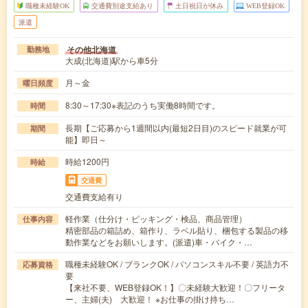
職種未経験OK
交通費別途支給あり
土日祝日が休み
WEB登録OK
派遣
その他北海道
勤務地
大成(北海道)駅から車5分
月～金
曜日頻度
8:30～17:30※表記のうち実働8時間です。
時間
長期【ご応募から1週間以内(最短2日目)のスピード就業が可
期間
能】即日～
時給1200円
時給
交通費
交通費支給有り
軽作業（仕分け・ピッキング・検品、商品管理）
仕事内容
精密部品の箱詰め、箱作り、ラベル貼り、梱包する製品の移
動作業などをお願いします。(派遣)車・バイク・…
職種未経験OK / ブランクOK / パソコンスキル不要 / 英語力不
応募資格
要
【来社不要、WEB登録OK！】〇未経験大歓迎！〇フリータ
ー、主婦(夫) 大歓迎！ ※お仕事の掛け持ち…