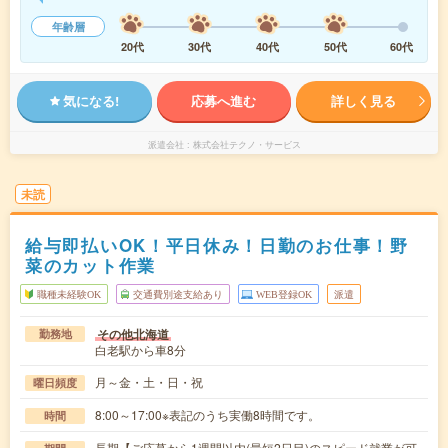
年齢層
20代
30代
40代
50代
60代
気になる!
応募へ進む
詳しく見る
派遣会社
株式会社テクノ・サービス
未読
給与即払いOK！平日休み！日勤のお仕事！野
菜のカット作業
職種未経験OK
交通費別途支給あり
WEB登録OK
派遣
その他北海道
勤務地
白老駅から車8分
月～金・土・日・祝
曜日頻度
8:00～17:00※表記のうち実働8時間です。
時間
長期【ご応募から1週間以内(最短2日目)のスピード就業が可