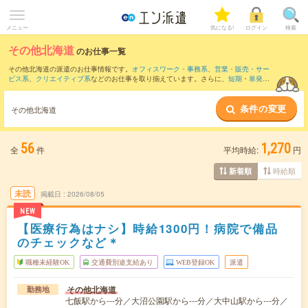
メニュー
気になる!
ログイン
検索
その他北海道
のお仕事一覧
その他北海道の派遣のお仕事情報です。
オフィスワーク・事務系
、
営業・販売・サー
ビス系
、
クリエイティブ系
などのお仕事を取り揃えています。さらに、
短期
・
単発
な
どの期間や、
職種未経験OK
などのこだわり条件で絞り込んでいただけます。
条件の変更
その他北海道
56
1,270
全
件
平均時給:
円
時給順
新着順
未読
掲載日
2026/08/05
NEW
【医療行為はナシ】時給1300円！病院で備品
のチェックなど＊
職種未経験OK
交通費別途支給あり
WEB登録OK
派遣
その他北海道
勤務地
七飯駅から---分／大沼公園駅から---分／大中山駅から---分／