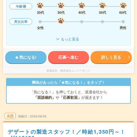
年齢層
20代
30代
40代
50代
60代
男女比率
女性
男性
もっと見る
気になる!
応募へ進む
詳しく見る
派遣会社
株式会社ニッソーネット
興味があったら「★気になる！」をタップ！
「気になる！」を押しておくと、派遣会社から
「面談確約」
や
「応募歓迎」
が届きます！
未読
掲載日
2026/08/03
デザートの製造スタッフ！／時給1,350円～！