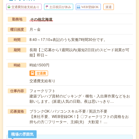
交通費別途支給あり
土日祝日が休み
WEB登録OK
派遣
その他北海道
勤務地
月～金
曜日頻度
8:40～17:10※表記のうち実働7時間30分です。
時間
長期【ご応募から1週間以内(最短2日目)のスピード就業が可
期間
能】即日～
時給1500円
時給
交通費
交通費支給有り
フォークリフト
仕事内容
建築プレハブ資材のピッキング・梱包・入出庫作業などをお
願いします。(派遣)人気の日勤。夜は思いっきり…
ブランクOK / パソコンスキル不要 / 英語力不要
応募資格
【来社不要、WEB登録OK！】〇フォークリフトの資格をお
持ちの方〇フリーター、主婦(夫) 大歓迎！ …
職場の雰囲気