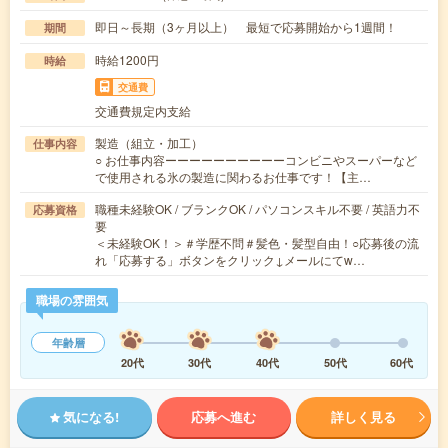
即日～長期（3ヶ月以上） 最短で応募開始から1週間！
期間
時給1200円
時給
交通費
交通費規定内支給
製造（組立・加工）
仕事内容
○ お仕事内容ーーーーーーーーーーコンビニやスーパーなど
で使用される氷の製造に関わるお仕事です！【主…
職種未経験OK / ブランクOK / パソコンスキル不要 / 英語力不
応募資格
要
＜未経験OK！＞＃学歴不問＃髪色・髪型自由！○応募後の流
れ「応募する」ボタンをクリック↓メールにてw…
職場の雰囲気
年齢層
20代
30代
40代
50代
60代
気になる!
応募へ進む
詳しく見る