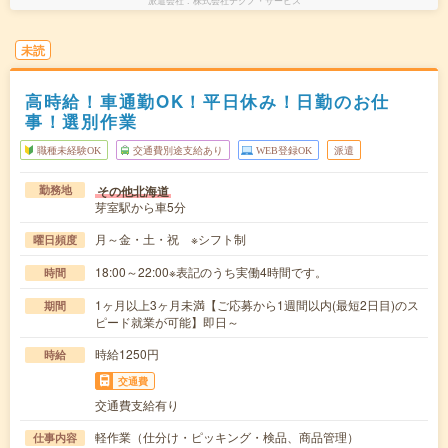
派遣会社
株式会社テクノ・サービス
未読
高時給！車通勤OK！平日休み！日勤のお仕
事！選別作業
職種未経験OK
交通費別途支給あり
WEB登録OK
派遣
その他北海道
勤務地
芽室駅から車5分
月～金・土・祝 ※シフト制
曜日頻度
18:00～22:00※表記のうち実働4時間です。
時間
1ヶ月以上3ヶ月未満【ご応募から1週間以内(最短2日目)のス
期間
ピード就業が可能】即日～
時給1250円
時給
交通費
交通費支給有り
軽作業（仕分け・ピッキング・検品、商品管理）
仕事内容