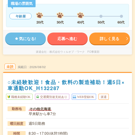
職場の雰囲気
年齢層
20代
30代
40代
50代
60代
気になる!
応募へ進む
詳しく見る
派遣会社
株式会社ウィルオブ・ワーク FO事業部
未読
掲載日
2026/08/02
○未経験歓迎！食品・飲料の製造補助！週5日×
車通勤OK_H132287
職種未経験OK
交通費別途支給あり
WEB登録OK
派遣
その他北海道
勤務地
早来駅から車7分
週5日勤務
曜日頻度
8:30～17:00(休憩1時間)
時間