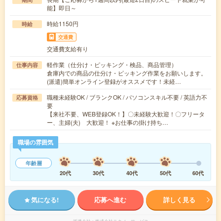
能】即日～
時給1150円
時給
交通費
交通費支給有り
軽作業（仕分け・ピッキング・検品、商品管理）
仕事内容
倉庫内での商品の仕分け・ピッキング作業をお願いします。
(派遣)簡単オンライン登録がオススメです！未経…
職種未経験OK / ブランクOK / パソコンスキル不要 / 英語力不
応募資格
要
【来社不要、WEB登録OK！】〇未経験大歓迎！〇フリータ
ー、主婦(夫) 大歓迎！ ※お仕事の掛け持ち…
職場の雰囲気
年齢層
20代
30代
40代
50代
60代
気になる!
応募へ進む
詳しく見る