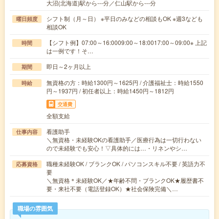
大沼(北海道)駅から---分／仁山駅から---分
シフト制（月～日） ※平日のみなどの相談もOK ※週3なども
曜日頻度
相談OK
【シフト例】07:00～16:0009:00～18:0017:00～09:00※ 上記
時間
は一例です！そ…
即日～2ヶ月以上
期間
無資格の方：時給1300円～1625円 / 介護福祉士：時給1550
時給
円～1937円 / 初任者以上：時給1450円～1812円
交通費
全額支給
看護助手
仕事内容
＼無資格・未経験OKの看護助手／医療行為は一切行わない
ので未経験でも安心！▽具体的には…・リネンやシ…
職種未経験OK / ブランクOK / パソコンスキル不要 / 英語力不
応募資格
要
＼無資格＊未経験OK／★年齢不問・ブランクOK★履歴書不
要・来社不要（電話登録OK）★社会保険完備＼…
職場の雰囲気