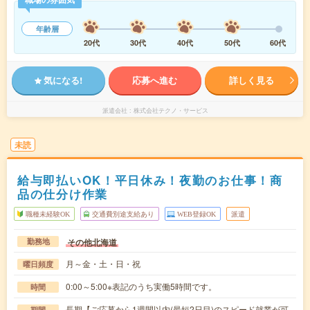
年齢層
20代
30代
40代
50代
60代
気になる!
応募へ進む
詳しく見る
派遣会社
株式会社テクノ・サービス
未読
給与即払いOK！平日休み！夜勤のお仕事！商
品の仕分け作業
職種未経験OK
交通費別途支給あり
WEB登録OK
派遣
その他北海道
勤務地
月～金・土・日・祝
曜日頻度
0:00～5:00※表記のうち実働5時間です。
時間
長期【ご応募から1週間以内(最短2日目)のスピード就業が可
期間