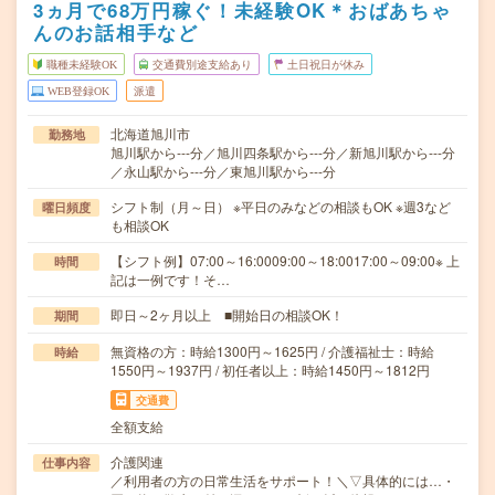
3ヵ月で68万円稼ぐ！未経験OK＊おばあちゃ
んのお話相手など
職種未経験OK
交通費別途支給あり
土日祝日が休み
WEB登録OK
派遣
北海道旭川市
勤務地
旭川駅から---分／旭川四条駅から---分／新旭川駅から---分
／永山駅から---分／東旭川駅から---分
シフト制（月～日） ※平日のみなどの相談もOK ※週3など
曜日頻度
も相談OK
【シフト例】07:00～16:0009:00～18:0017:00～09:00※ 上
時間
記は一例です！そ…
即日～2ヶ月以上 ■開始日の相談OK！
期間
無資格の方：時給1300円～1625円 / 介護福祉士：時給
時給
1550円～1937円 / 初任者以上：時給1450円～1812円
交通費
全額支給
介護関連
仕事内容
／利用者の方の日常生活をサポート！＼▽具体的には…・