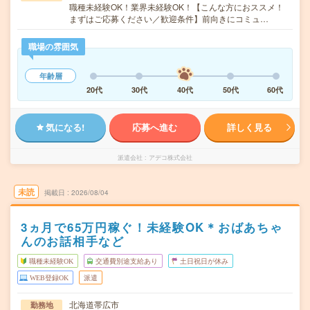
職種未経験OK！業界未経験OK！【こんな方におススメ！
まずはご応募ください／歓迎条件】前向きにコミュ…
職場の雰囲気
年齢層
20代
30代
40代
50代
60代
気になる!
応募へ進む
詳しく見る
派遣会社
アデコ株式会社
未読
掲載日
2026/08/04
3ヵ月で65万円稼ぐ！未経験OK＊おばあちゃ
んのお話相手など
職種未経験OK
交通費別途支給あり
土日祝日が休み
WEB登録OK
派遣
北海道帯広市
勤務地