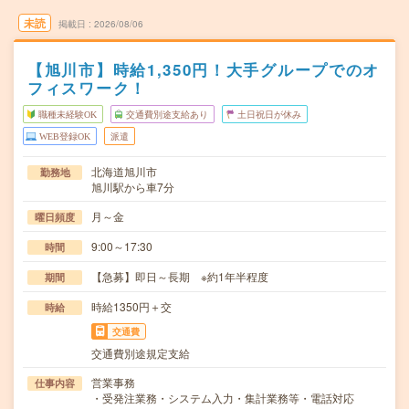
未読
掲載日
2026/08/06
【旭川市】時給1,350円！大手グループでのオ
フィスワーク！
職種未経験OK
交通費別途支給あり
土日祝日が休み
WEB登録OK
派遣
北海道旭川市
勤務地
旭川駅から車7分
月～金
曜日頻度
9:00～17:30
時間
【急募】即日～長期 ※約1年半程度
期間
時給1350円＋交
時給
交通費
交通費別途規定支給
営業事務
仕事内容
・受発注業務・システム入力・集計業務等・電話対応