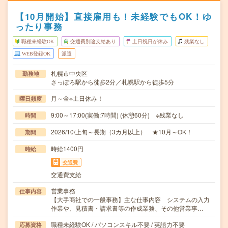
【10月開始】直接雇用も！未経験でもOK！ゆ
ったり事務
職種未経験OK
交通費別途支給あり
土日祝日が休み
残業なし
WEB登録OK
派遣
札幌市中央区
勤務地
さっぽろ駅から徒歩2分／札幌駅から徒歩5分
月～金※土日休み！
曜日頻度
9:00～17:00(実働:7時間) (休憩60分) ※残業なし
時間
2026/10/上旬～長期（3カ月以上） ★10月～OK！
期間
時給1400円
時給
交通費
交通費支給
営業事務
仕事内容
【大手商社での一般事務】主な仕事内容 システムの入力
作業や、見積書・請求書等の作成業務、その他営業事…
職種未経験OK / パソコンスキル不要 / 英語力不要
応募資格