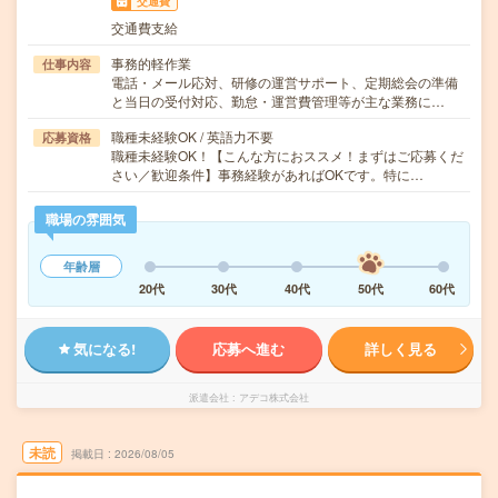
交通費
交通費支給
事務的軽作業
仕事内容
電話・メール応対、研修の運営サポート、定期総会の準備
と当日の受付対応、勤怠・運営費管理等が主な業務に…
職種未経験OK / 英語力不要
応募資格
職種未経験OK！【こんな方におススメ！まずはご応募くだ
さい／歓迎条件】事務経験があればOKです。特に…
職場の雰囲気
年齢層
20代
30代
40代
50代
60代
気になる!
応募へ進む
詳しく見る
派遣会社
アデコ株式会社
未読
掲載日
2026/08/05