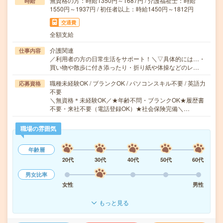
無資格の方：時給1350円～1687円 / 介護福祉士：時給
時給
1550円～1937円 / 初任者以上：時給1450円～1812円
交通費
全額支給
介護関連
仕事内容
／利用者の方の日常生活をサポート！＼▽具体的には…・
買い物や散歩に付き添ったり・折り紙や体操などのレ…
職種未経験OK / ブランクOK / パソコンスキル不要 / 英語力
応募資格
不要
＼無資格＊未経験OK／★年齢不問・ブランクOK★履歴書
不要・来社不要（電話登録OK）★社会保険完備＼…
職場の雰囲気
年齢層
20代
30代
40代
50代
60代
男女比率
女性
男性
もっと見る