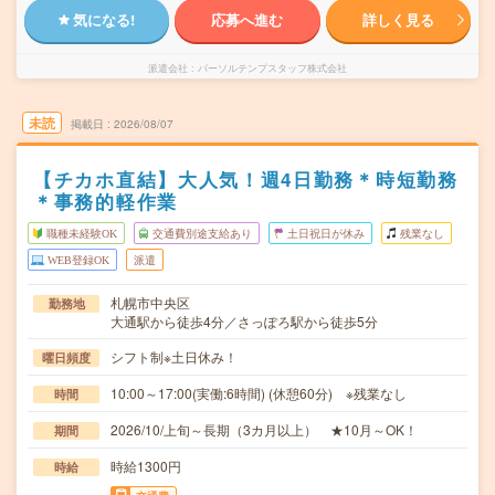
気になる!
応募へ進む
詳しく見る
派遣会社
パーソルテンプスタッフ株式会社
未読
掲載日
2026/08/07
【チカホ直結】大人気！週4日勤務＊時短勤務
＊事務的軽作業
職種未経験OK
交通費別途支給あり
土日祝日が休み
残業なし
WEB登録OK
派遣
札幌市中央区
勤務地
大通駅から徒歩4分／さっぽろ駅から徒歩5分
シフト制※土日休み！
曜日頻度
10:00～17:00(実働:6時間) (休憩60分) ※残業なし
時間
2026/10/上旬～長期（3カ月以上） ★10月～OK！
期間
時給1300円
時給