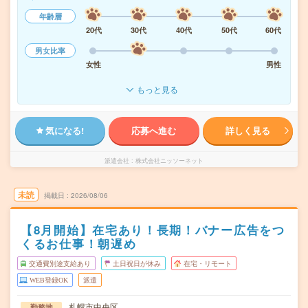
年齢層
20代
30代
40代
50代
60代
男女比率
女性
男性
もっと見る
気になる!
応募へ進む
詳しく見る
派遣会社
株式会社ニッソーネット
未読
掲載日
2026/08/06
【8月開始】在宅あり！長期！バナー広告をつ
くるお仕事！朝遅め
交通費別途支給あり
土日祝日が休み
在宅・リモート
WEB登録OK
派遣
札幌市中央区
勤務地