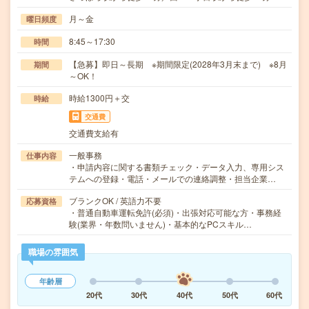
月～金
曜日頻度
8:45～17:30
時間
【急募】即日～長期 ※期間限定(2028年3月末まで) ※8月
期間
～OK！
時給1300円＋交
時給
交通費
交通費支給有
一般事務
仕事内容
・申請内容に関する書類チェック・データ入力、専用シス
テムへの登録・電話・メールでの連絡調整・担当企業…
ブランクOK / 英語力不要
応募資格
・普通自動車運転免許(必須)・出張対応可能な方・事務経
験(業界・年数問いません)・基本的なPCスキル…
職場の雰囲気
年齢層
20代
30代
40代
50代
60代