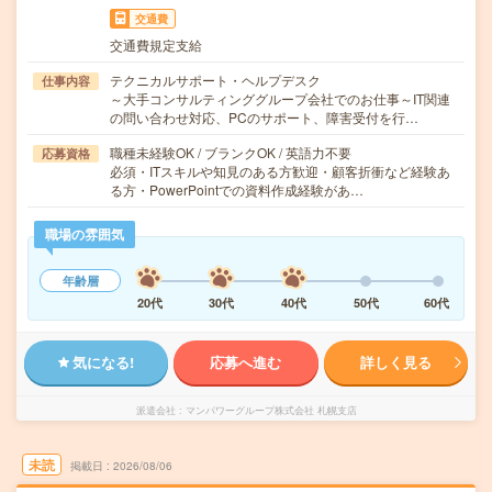
交通費
交通費規定支給
テクニカルサポート・ヘルプデスク
仕事内容
～大手コンサルティンググループ会社でのお仕事～IT関連
の問い合わせ対応、PCのサポート、障害受付を行…
職種未経験OK / ブランクOK / 英語力不要
応募資格
必須・ITスキルや知見のある方歓迎・顧客折衝など経験あ
る方・PowerPointでの資料作成経験があ…
職場の雰囲気
年齢層
20代
30代
40代
50代
60代
気になる!
応募へ進む
詳しく見る
派遣会社
マンパワーグループ株式会社 札幌支店
未読
掲載日
2026/08/06