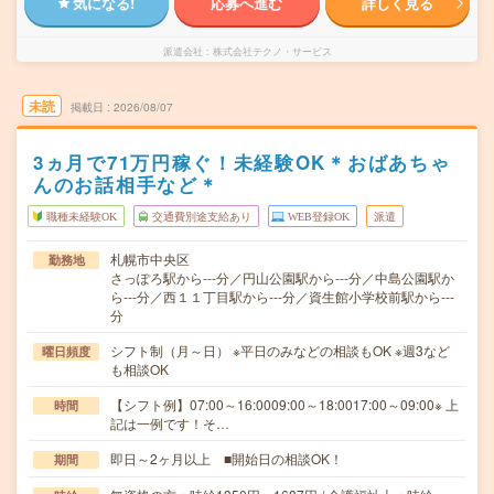
気になる!
応募へ進む
詳しく見る
派遣会社
株式会社テクノ・サービス
未読
掲載日
2026/08/07
3ヵ月で71万円稼ぐ！未経験OK＊おばあちゃ
んのお話相手など＊
職種未経験OK
交通費別途支給あり
WEB登録OK
派遣
札幌市中央区
勤務地
さっぽろ駅から---分／円山公園駅から---分／中島公園駅か
ら---分／西１１丁目駅から---分／資生館小学校前駅から---
分
シフト制（月～日） ※平日のみなどの相談もOK ※週3など
曜日頻度
も相談OK
【シフト例】07:00～16:0009:00～18:0017:00～09:00※ 上
時間
記は一例です！そ…
即日～2ヶ月以上 ■開始日の相談OK！
期間