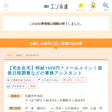
メニュー
気になる!
ログイン
検索
このお仕事情報は掲載が終了しました。
お探しの条件に近い派遣のお仕事
未読
掲載日
2026/08/07
【完全在宅】時給1400円＊メールメイン！面
接日程調整などの事務アシスタント
交通費別途支給あり
土日祝日が休み
在宅・リモート
WEB登録OK
派遣
札幌市中央区
勤務地
さっぽろ駅から徒歩3分／札幌駅から徒歩3分
月～金（週5日） ※＜完全＞土日祝休み GW・お盆・年
曜日頻度