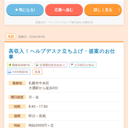
気になる!
応募へ進む
詳しく見る
派遣会社
マンパワーグループ株式会社 札幌支店
未読
掲載日
2026/08/06
高収入！ヘルプデスク立ち上げ・提案のお仕
事
職種未経験OK
交通費別途支給あり
土日祝日が休み
WEB登録OK
派遣
札幌市中央区
勤務地
大通駅から徒歩3分
月～金
曜日頻度
8:40～17:40
時間
即日～長期
期間
時給2000円＋交
時給