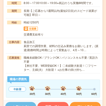
8:00～17:0010:00～19:00※表記のうち実働8時間です。
時間
長期【ご応募から1週間以内(最短2日目)のスピード就業が
期間
可能】即日～
時給1250円
時給
交通費
交通費支給有り
食品加工
仕事内容
厨房での調理作業、材料の仕込み業務をお願いします。(派
遣)勤務時間は時期によって変動あり、4月～10…
職種未経験OK / ブランクOK / パソコンスキル不要 / 英語力
応募資格
不要
【来社不要、WEB登録OK！】〇未経験大歓迎！〇フリー
ター、主婦(夫) 大歓迎！ ※お仕事の掛け持ち…
職場の雰囲気
年齢層
20代
30代
40代
50代
60代