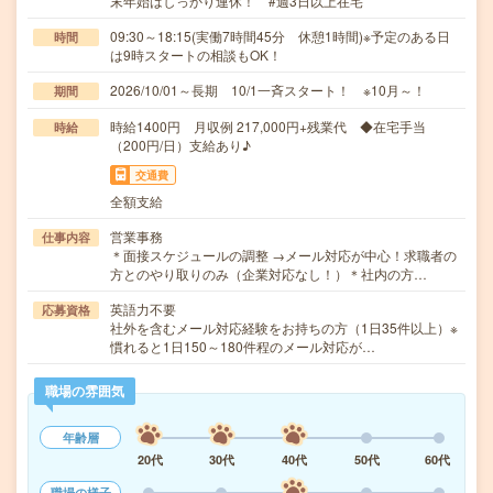
末年始はしっかり連休！ #週3日以上在宅
09:30～18:15(実働7時間45分 休憩1時間)※予定のある日
時間
は9時スタートの相談もOK！
2026/10/01～長期 10/1一斉スタート！ ※10月～！
期間
時給1400円 月収例 217,000円+残業代 ◆在宅手当
時給
（200円/日）支給あり♪
交通費
全額支給
営業事務
仕事内容
＊面接スケジュールの調整 →メール対応が中心！求職者の
方とのやり取りのみ（企業対応なし！）＊社内の方…
英語力不要
応募資格
社外を含むメール対応経験をお持ちの方（1日35件以上）※
慣れると1日150～180件程のメール対応が…
職場の雰囲気
年齢層
20代
30代
40代
50代
60代
職場の様子