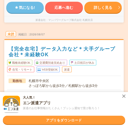
気になる!
応募へ進む
詳しく見る
派遣会社
マンパワーグループ株式会社 札幌支店
未読
掲載日
2026/08/07
【完全在宅】データ入力など＊大手グループ
会社＊未経験OK
職種未経験OK
交通費別途支給あり
土日祝日が休み
在宅・リモート
WEB登録OK
派遣
札幌市中央区
勤務地
さっぽろ駅から徒歩3分／札幌駅から徒歩3分
月～金 ※土日祝休み
曜日頻度
大人気！
エン派遣アプリ
9:30～18:15 ※残業は月10～20時間程度。※休憩は交代60
時間
派遣のお仕事情報がたくさん！プッシュ通知で受け取ろう！
分です。
【急募】即日～長期
期間
アプリをダウンロード
時給1500円＋交 【月収例】303,750円～ ■給与の前払
時給