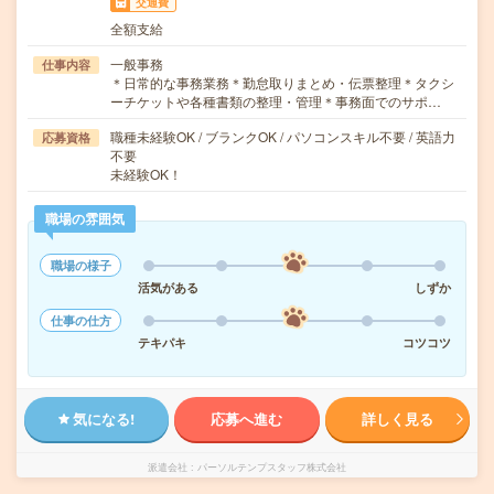
交通費
全額支給
一般事務
仕事内容
＊日常的な事務業務＊勤怠取りまとめ・伝票整理＊タクシ
ーチケットや各種書類の整理・管理＊事務面でのサポ…
職種未経験OK / ブランクOK / パソコンスキル不要 / 英語力
応募資格
不要
未経験OK！
職場の雰囲気
職場の様子
活気がある
しずか
仕事の仕方
テキパキ
コツコツ
気になる!
応募へ進む
詳しく見る
派遣会社
パーソルテンプスタッフ株式会社