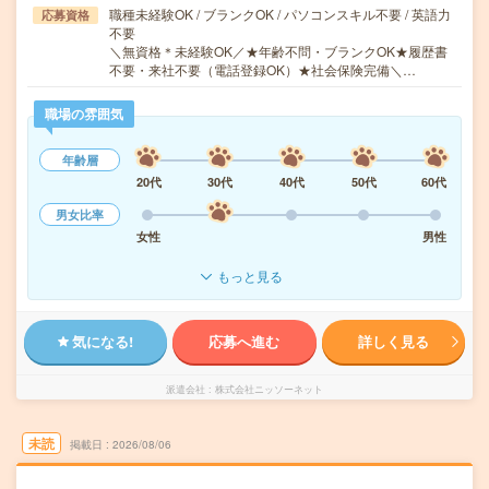
職種未経験OK / ブランクOK / パソコンスキル不要 / 英語力
応募資格
不要
＼無資格＊未経験OK／★年齢不問・ブランクOK★履歴書
不要・来社不要（電話登録OK）★社会保険完備＼…
職場の雰囲気
年齢層
20代
30代
40代
50代
60代
男女比率
女性
男性
もっと見る
気になる!
応募へ進む
詳しく見る
派遣会社
株式会社ニッソーネット
未読
掲載日
2026/08/06