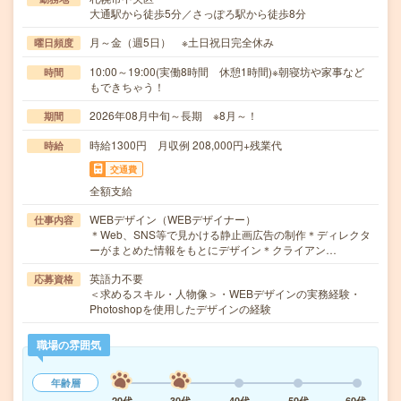
大通駅から徒歩5分／さっぽろ駅から徒歩8分
月～金（週5日） ※土日祝日完全休み
曜日頻度
10:00～19:00(実働8時間 休憩1時間)※朝寝坊や家事など
時間
もできちゃう！
2026年08月中旬～長期 ※8月～！
期間
時給1300円 月収例 208,000円+残業代
時給
交通費
全額支給
WEBデザイン（WEBデザイナー）
仕事内容
＊Web、SNS等で見かける静止画広告の制作＊ディレクタ
ーがまとめた情報をもとにデザイン＊クライアン…
英語力不要
応募資格
＜求めるスキル・人物像＞・WEBデザインの実務経験・
Photoshopを使用したデザインの経験
職場の雰囲気
年齢層
20代
30代
40代
50代
60代