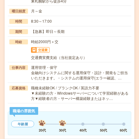
東札幌駅から徒歩4分
月～金
曜日頻度
8:30～17:00
時間
【急募】即日～長期
期間
時給2000円＋交
時給
交通費
交通費実費支給（当社規定あり）
運用管理・保守
仕事内容
金融向けシステムに関する運用保守・設計・開発をご担当
いただきます。・システムの運用保守(エラー確認、…
職種未経験OK / ブランクOK / 英語力不要
応募資格
▼未経験の方・Windowsサーバーについて学習経験がある
方▼経験者の方・サーバー構築経験またはネッ…
職場の雰囲気
年齢層
20代
30代
40代
50代
60代