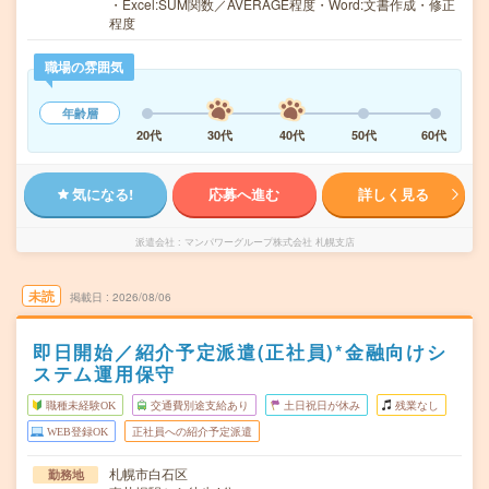
・Excel:SUM関数／AVERAGE程度・Word:文書作成・修正
程度
職場の雰囲気
年齢層
20代
30代
40代
50代
60代
気になる!
応募へ進む
詳しく見る
派遣会社
マンパワーグループ株式会社 札幌支店
未読
掲載日
2026/08/06
即日開始／紹介予定派遣(正社員)*金融向けシ
ステム運用保守
職種未経験OK
交通費別途支給あり
土日祝日が休み
残業なし
WEB登録OK
正社員への紹介予定派遣
札幌市白石区
勤務地