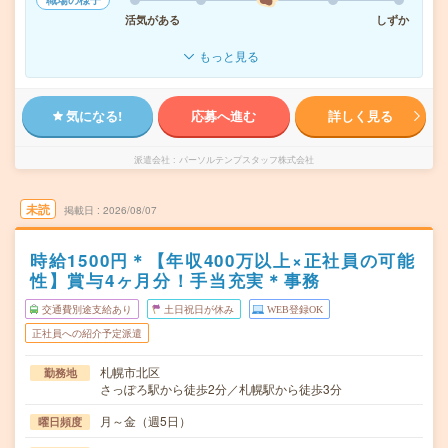
活気がある
しずか
もっと見る
気になる!
応募へ進む
詳しく見る
派遣会社
パーソルテンプスタッフ株式会社
未読
掲載日
2026/08/07
時給1500円＊【年収400万以上×正社員の可能
性】賞与4ヶ月分！手当充実＊事務
交通費別途支給あり
土日祝日が休み
WEB登録OK
正社員への紹介予定派遣
札幌市北区
勤務地
さっぽろ駅から徒歩2分／札幌駅から徒歩3分
月～金（週5日）
曜日頻度