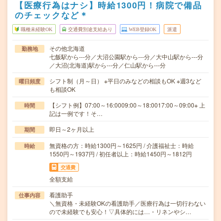
【医療行為はナシ】時給1300円！病院で備品
のチェックなど＊
職種未経験OK
交通費別途支給あり
WEB登録OK
派遣
その他北海道
勤務地
七飯駅から---分／大沼公園駅から---分／大中山駅から---分
／大沼(北海道)駅から---分／仁山駅から---分
シフト制（月～日） ※平日のみなどの相談もOK ※週3など
曜日頻度
も相談OK
【シフト例】07:00～16:0009:00～18:0017:00～09:00※ 上
時間
記は一例です！そ…
即日～2ヶ月以上
期間
無資格の方：時給1300円～1625円 / 介護福祉士：時給
時給
1550円～1937円 / 初任者以上：時給1450円～1812円
交通費
全額支給
看護助手
仕事内容
＼無資格・未経験OKの看護助手／医療行為は一切行わない
ので未経験でも安心！▽具体的には…・リネンやシ…