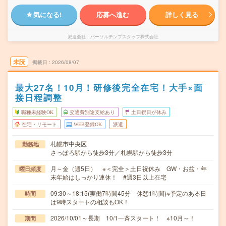
気になる!
応募へ進む
詳しく見る
派遣会社
パーソルテンプスタッフ株式会社
未読
掲載日
2026/08/07
最大27名！10月！研修後完全在宅！大手×面
接日程調整
職種未経験OK
交通費別途支給あり
土日祝日が休み
在宅・リモート
WEB登録OK
派遣
札幌市中央区
勤務地
さっぽろ駅から徒歩3分／札幌駅から徒歩3分
月～金（週5日） ※＜完全＞土日祝休み GW・お盆・年
曜日頻度
末年始はしっかり連休！ #週3日以上在宅
09:30～18:15(実働7時間45分 休憩1時間)※予定のある日
時間
は9時スタートの相談もOK！
2026/10/01～長期 10/1一斉スタート！ ※10月～！
期間