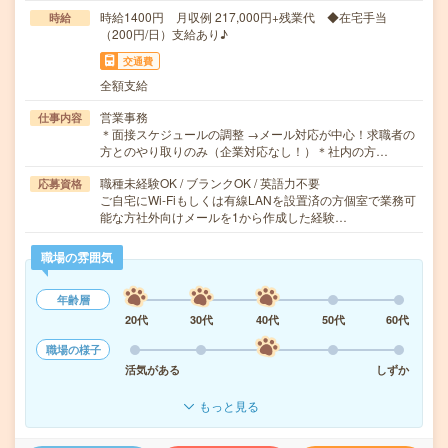
時給1400円 月収例 217,000円+残業代 ◆在宅手当
時給
（200円/日）支給あり♪
交通費
全額支給
営業事務
仕事内容
＊面接スケジュールの調整 →メール対応が中心！求職者の
方とのやり取りのみ（企業対応なし！）＊社内の方…
職種未経験OK / ブランクOK / 英語力不要
応募資格
ご自宅にWi-Fiもしくは有線LANを設置済の方個室で業務可
能な方社外向けメールを1から作成した経験…
職場の雰囲気
年齢層
20代
30代
40代
50代
60代
職場の様子
活気がある
しずか
もっと見る