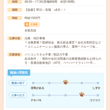
08:30～17:30(実働8時間 休憩1時間)
時間
【急募】即日～長期 ※8月～！
期間
時給1500円
時給
交通費
全額支給
法務・特許事務
仕事内容
＊法務業務＊取締役会、株主総会運営＊会社分割対応など
＊コミュニケーション施策の導入、運用＊グループ会…
パソコンスキル不要 / 英語力不要
応募資格
必須条件：・契約や会社法関連の法務業務経験をお持ちの
方・普通自動車免許（AT可、ペーパードライバー不…
職場の雰囲気
職場の様子
活気がある
しずか
仕事の仕方
テキパキ
コツコツ