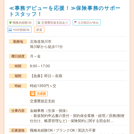
≪事務デビューを応援！≫保険事務のサポー
トスタッフ！
職種未経験OK
交通費別途支給あり
土日祝日が休み
WEB登録OK
派遣
北海道旭川市
勤務地
旭川駅から徒歩11分
月～金
曜日頻度
9:00～17:00
時間
【急募】即日～長期
期間
時給1350円＋交
時給
交通費
交通費規定支給
金融事務（生保・損保）
仕事内容
・新規契約申込書の受付・契約保全業務・経理／庶務(郵便
仕分け、帳票管理など)・保険契約に関する照会対…
職種未経験OK / ブランクOK / 英語力不要
応募資格