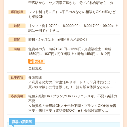
帯広駅から---分／西帯広駅から---分／柏林台駅から---分
シフト制（月～日） ※平日のみなどの相談もOK ※週3など
曜日頻度
も相談OK
【シフト例】07:00～16:0009:00～18:0017:00～09:00※ 上
時間
記は一例です！そ…
即日～2ヶ月以上 ■開始日の相談OK！
期間
無資格の方：時給1240円～1550円 / 介護福祉士：時給
時給
1550円～1937円 / 初任者以上：時給1450円～1812円
交通費
全額支給
介護関連
仕事内容
／利用者の方の日常生活をサポート！＼▽具体的には…・
買い物や散歩に付き添ったり・折り紙や体操などのレ…
職種未経験OK / ブランクOK / パソコンスキル不要 / 英語力
応募資格
不要
＼無資格＊未経験OK／★年齢不問・ブランクOK★履歴書
不要・来社不要（電話登録OK）★社会保険完備＼…
職場の雰囲気