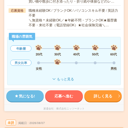
買い物や散歩に付き添ったり・折り紙や体操などのレ…
職種未経験OK / ブランクOK / パソコンスキル不要 / 英語力
応募資格
不要
＼無資格＊未経験OK／★年齢不問・ブランクOK★履歴書
不要・来社不要（電話登録OK）★社会保険完備＼…
職場の雰囲気
年齢層
20代
30代
40代
50代
60代
男女比率
女性
男性
もっと見る
気になる!
応募へ進む
詳しく見る
派遣会社
株式会社ニッソーネット
未読
掲載日
2026/08/07