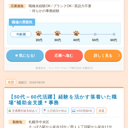
職種未経験OK / ブランクOK / 英語力不要
応募資格
・何らかの事務経験
職場の雰囲気
年齢層
20代
30代
40代
50代
60代
気になる!
応募へ進む
詳しく見る
派遣会社
マンパワーグループ株式会社 札幌支店
未読
掲載日
2026/08/05
【50代～60代活躍】経験を活かす落着いた職
場*補助金支援＊事務
交通費別途支給あり
土日祝日が休み
WEB登録OK
派遣
札幌市中央区
勤務地
さっぽろ駅から徒歩10分／西１１丁目駅から徒歩11分