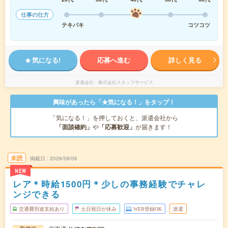
仕事の仕方
テキパキ
コツコツ
気になる!
応募へ進む
詳しく見る
派遣会社
株式会社スタッフサービス
興味があったら「★気になる！」をタップ！
「気になる！」を押しておくと、派遣会社から
「面談確約」
や
「応募歓迎」
が届きます！
未読
掲載日
2026/08/06
NEW
レア＊時給1500円＊少しの事務経験でチャレ
ンジできる
交通費別途支給あり
土日祝日が休み
WEB登録OK
派遣