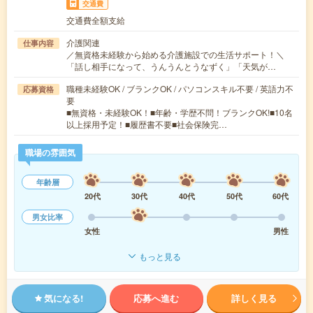
交通費
交通費全額支給
介護関連
仕事内容
／無資格未経験から始める介護施設での生活サポート！＼
「話し相手になって、うんうんとうなずく」「天気が…
職種未経験OK / ブランクOK / パソコンスキル不要 / 英語力不
応募資格
要
■無資格・未経験OK！■年齢・学歴不問！ブランクOK!■10名
以上採用予定！■履歴書不要■社会保険完…
職場の雰囲気
年齢層
20代
30代
40代
50代
60代
男女比率
女性
男性
もっと見る
気になる!
応募へ進む
詳しく見る