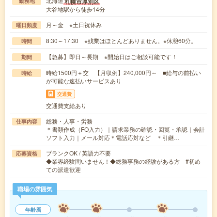
北海道
札幌市厚別区
勤務地
大谷地駅から徒歩14分
月～金 ※土日祝休み
曜日頻度
8:30～17:30 ※残業はほとんどありません。※休憩60分。
時間
【急募】即日～長期 ※開始日はご相談可能です！
期間
時給1500円＋交 【月収例】240,000円～ ■給与の前払い
時給
が可能な速払いサービスあり
交通費
交通費支給あり
総務・人事・労務
仕事内容
＊書類作成（FO入力）｜請求業務の確認・回覧・承認｜会計
ソフト入力｜メール対応＊電話応対など ＊引継…
ブランクOK / 英語力不要
応募資格
◆業界経験問いません！◆総務事務の経験がある方 #初め
ての派遣歓迎
職場の雰囲気
年齢層