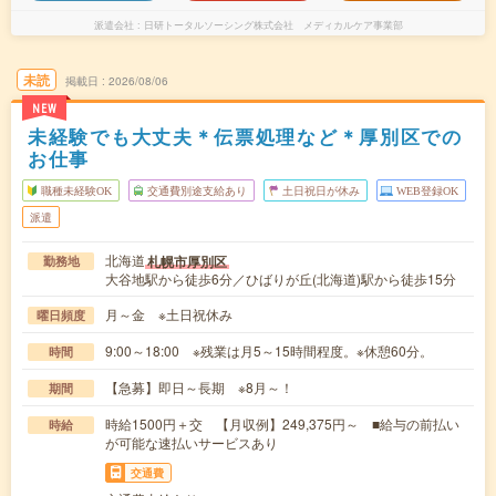
派遣会社
日研トータルソーシング株式会社 メディカルケア事業部
未読
掲載日
2026/08/06
NEW
未経験でも大丈夫＊伝票処理など＊厚別区での
お仕事
職種未経験OK
交通費別途支給あり
土日祝日が休み
WEB登録OK
派遣
北海道
札幌市厚別区
勤務地
大谷地駅から徒歩6分／ひばりが丘(北海道)駅から徒歩15分
月～金 ※土日祝休み
曜日頻度
9:00～18:00 ※残業は月5～15時間程度。※休憩60分。
時間
【急募】即日～長期 ※8月～！
期間
時給1500円＋交 【月収例】249,375円～ ■給与の前払い
時給
が可能な速払いサービスあり
交通費