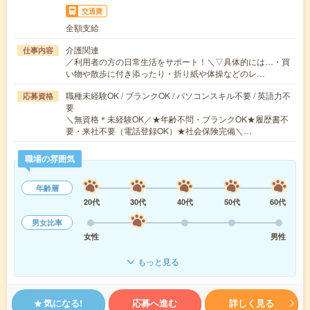
交通費
全額支給
介護関連
仕事内容
／利用者の方の日常生活をサポート！＼▽具体的には…・買
い物や散歩に付き添ったり・折り紙や体操などのレ…
職種未経験OK / ブランクOK / パソコンスキル不要 / 英語力不
応募資格
要
＼無資格＊未経験OK／★年齢不問・ブランクOK★履歴書不
要・来社不要（電話登録OK）★社会保険完備＼…
職場の雰囲気
年齢層
20代
30代
40代
50代
60代
男女比率
女性
男性
もっと見る
気になる!
応募へ進む
詳しく見る