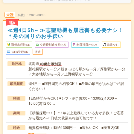
未読
掲載日
2026/08/06
NEW
≪週4日5h～≫志望動機も履歴書も必要ナシ！
＊身の回りのお手伝い
職種未経験OK
交通費別途支給あり
土日祝日が休み
残業なし
WEB登録OK
派遣
北海道
札幌市厚別区
勤務地
新札幌駅から---分／新さっぽろ駅から---分／厚別駅から---分
／大谷地駅から---分／上野幌駅から---分
週4日～ ■曜日固定の相談OK！ ■希望の曜日があればご相談
曜日頻度
ください！
1日5時間からOK！■シフト例(1)8:00～13:00(2)10:00～
時間
15:00(3)12:00…
【積極採用中！】＊1年以上勤務している方が多数！ご応募
期間
から最短2～3日後の就業も相談可能です！
無資格未経験：時給1300円～ ■週払いOK ■扶養内OK
時給