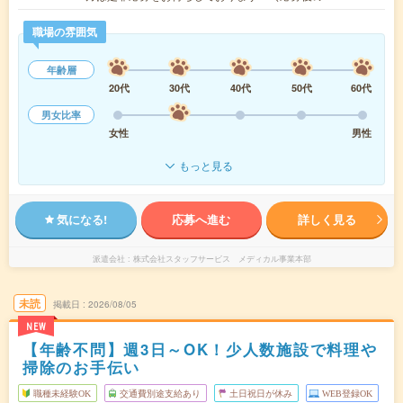
職場の雰囲気
年齢層
20代
30代
40代
50代
60代
男女比率
女性
男性
もっと見る
気になる!
応募へ進む
詳しく見る
派遣会社
株式会社スタッフサービス メディカル事業本部
未読
掲載日
2026/08/05
NEW
【年齢不問】週3日～OK！少人数施設で料理や
掃除のお手伝い
職種未経験OK
交通費別途支給あり
土日祝日が休み
WEB登録OK