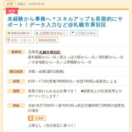
未読
掲載日
2026/08/06
NEW
未経験から事務へ＊スキルアップも長期的にサ
ポート！データ入力など@札幌市厚別区
職種未経験OK
交通費別途支給あり
土日祝日が休み
在宅・リモート
無期雇用派遣
北海道
札幌市厚別区
勤務地
新札幌駅から---分／新さっぽろ駅から---分／厚別駅から---分
／大谷地駅から---分／上野幌駅から---分
月曜～金曜(週5日勤務)
曜日頻度
9:00～17:30(実働7時間30分／休憩1時間)※就業先による
時間
長期で続けられるお仕事です！ ■就業先との社員登用もサ
期間
ポートいたします！
月給18万7300円＋賞与年2回 ※所定労働時間7.5時間の就業先
時給
の場合
交通費
上限なし（当社規定に基づく）