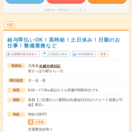
派遣会社
株式会社ニッソーネット
未読
給与即払いOK！高時給！土日休み！日勤のお
仕事！整備業務など
交通費別途支給あり
土日祝日が休み
WEB登録OK
派遣
北海道
札幌市厚別区
勤務地
新さっぽろ駅から---分
月～金・祝
曜日頻度
9:00～17:30※表記のうち実働7時間45分です。
時間
長期【ご応募から1週間以内(最短2日目)のスピード就業が可
期間
能】即日～
時給1280円
時給
交通費
交通費支給有り