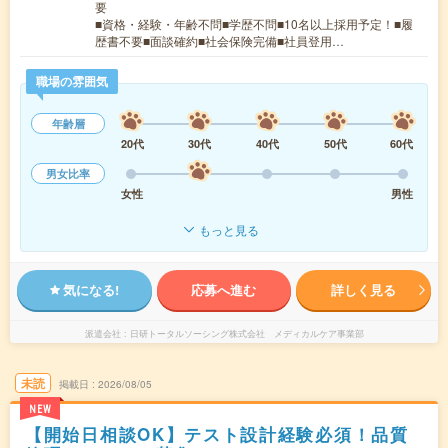
要
■資格・経験・年齢不問■学歴不問■10名以上採用予定！■履
歴書不要■面談確約■社会保険完備■社員登用…
職場の雰囲気
年齢層
20代
30代
40代
50代
60代
男女比率
女性
男性
もっと見る
気になる!
応募へ進む
詳しく見る
派遣会社
日研トータルソーシング株式会社 メディカルケア事業部
未読
掲載日
2026/08/05
NEW
【開始日相談OK】テスト設計経験必須！品質