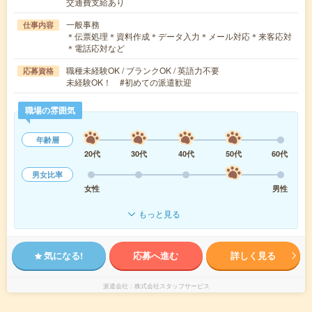
交通費支給あり
一般事務
仕事内容
＊伝票処理＊資料作成＊データ入力＊メール対応＊来客応対
＊電話応対など
職種未経験OK / ブランクOK / 英語力不要
応募資格
未経験OK！ #初めての派遣歓迎
職場の雰囲気
年齢層
20代
30代
40代
50代
60代
男女比率
女性
男性
もっと見る
気になる!
応募へ進む
詳しく見る
派遣会社
株式会社スタッフサービス