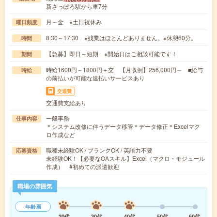
新さっぽろ駅から車7分
月～金 ※土日祝休み
曜日頻度
8:30～17:30 ※残業はほとんどありません。※休憩60分。
時間
【急募】即日～短期 ※開始日はご相談可能です！
期間
時給1600円～1800円＋交 【月収例】256,000円～ ■給与
時給
の前払いが可能な速払いサービスあり
交通費
交通費支給あり
一般事務
仕事内容
＊システム改修に伴うデータ移管＊データ修正＊Excelマク
ロ作成など
職種未経験OK / ブランクOK / 英語力不要
応募資格
未経験OK！【必要なOAスキル】Excel（マクロ・モジュール
作成） #初めての派遣歓迎
職場の雰囲気
年齢層
20代
30代
40代
50代
60代