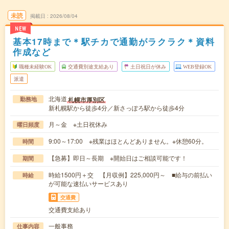
未読
掲載日
2026/08/04
NEW
基本17時まで＊駅チカで通勤がラクラク＊資料
作成など
職種未経験OK
交通費別途支給あり
土日祝日が休み
WEB登録OK
派遣
北海道
札幌市厚別区
勤務地
新札幌駅から徒歩4分／新さっぽろ駅から徒歩4分
月～金 ※土日祝休み
曜日頻度
9:00～17:00 ※残業はほとんどありません。※休憩60分。
時間
【急募】即日～長期 ※開始日はご相談可能です！
期間
時給1500円＋交 【月収例】225,000円～ ■給与の前払い
時給
が可能な速払いサービスあり
交通費
交通費支給あり
一般事務
仕事内容