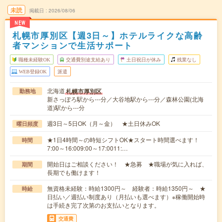
未読
掲載日
2026/08/06
NEW
札幌市厚別区【週3日～】ホテルライクな高齢
者マンションで生活サポート
職種未経験OK
交通費別途支給あり
土日祝日が休み
残業なし
WEB登録OK
派遣
北海道
札幌市厚別区
勤務地
新さっぽろ駅から---分／大谷地駅から---分／森林公園(北海
道)駅から---分
週3日～5日OK（月～金） ★土日休みOK
曜日頻度
★1日4時間～の時短シフトOK★スタート時間選べます！
時間
7:00～16:009:00～17:0011:…
開始日はご相談ください！ ★急募 ★職場が気に入れば、
期間
長期でも働けます！
無資格未経験：時給1300円～ 経験者：時給1350円～ ★
時給
日払い／週払い制度あり（月払いも選べます）※稼働開始時
は手続き完了次第のお支払いとなります。
交通費