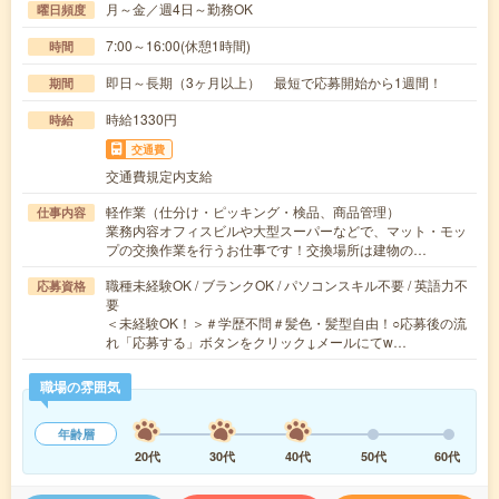
月～金／週4日～勤務OK
曜日頻度
7:00～16:00(休憩1時間)
時間
即日～長期（3ヶ月以上） 最短で応募開始から1週間！
期間
時給1330円
時給
交通費
交通費規定内支給
軽作業（仕分け・ピッキング・検品、商品管理）
仕事内容
業務内容オフィスビルや大型スーパーなどで、マット・モッ
プの交換作業を行うお仕事です！交換場所は建物の…
職種未経験OK / ブランクOK / パソコンスキル不要 / 英語力不
応募資格
要
＜未経験OK！＞＃学歴不問＃髪色・髪型自由！○応募後の流
れ「応募する」ボタンをクリック↓メールにてw…
職場の雰囲気
年齢層
20代
30代
40代
50代
60代