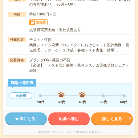
の可能性あり) ※8月～OK！
時給1800円＋交
時給
交通費
交通費実費支給（当社規定あり）
テスト・評価
仕事内容
業務システム刷新プロジェクトにおけるテスト設計業務・観
点整理、テストケース作成・各種テスト実施、結果…
ブランクOK / 英語力不要
応募資格
【必須】・テスト設計経験・業務システム開発プロジェクト
経験
職場の雰囲気
年齢層
20代
30代
40代
50代
60代
気になる!
応募へ進む
詳しく見る
派遣会社
マンパワーグループ株式会社 札幌支店