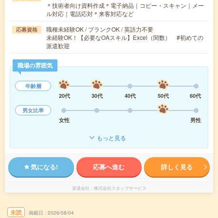
＊技術者向け資料作成＊電子納品｜コピー・スキャン｜メー
ル対応｜電話応対＊来客対応など
職種未経験OK / ブランクOK / 英語力不要
応募資格
未経験OK！【必要なOAスキル】Excel（関数） #初めての
派遣歓迎
職場の雰囲気
年齢層
20代
30代
40代
50代
60代
男女比率
女性
男性
もっと見る
気になる!
応募へ進む
詳しく見る
派遣会社
株式会社スタッフサービス
未読
掲載日
2026/08/04