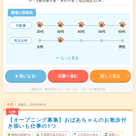
中！※履歴書不要・来社不要で電話相談もOK…
職場の雰囲気
年齢層
20代
30代
40代
50代
60代
男女比率
女性
男性
もっと見る
気になる!
応募へ進む
詳しく見る
派遣会社
株式会社スタッフサービス メディカル事業本部
未読
掲載日
2026/08/05
NEW
【オープニング募集】おばあちゃんのお散歩付
き添いも仕事の1つ
職種未経験OK
交通費別途支給あり
土日祝日が休み
残業なし