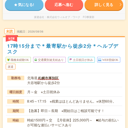
気になる!
応募へ進む
詳しく見る
派遣会社
株式会社ウィルオブ・ワーク FO事業部
未読
掲載日
2026/08/06
NEW
17時15分まで＊最寄駅から徒歩2分＊ヘルプデ
スク
職種未経験OK
交通費別途支給あり
土日祝日が休み
WEB登録OK
派遣
北海道
札幌市厚別区
勤務地
大谷地駅から徒歩2分
月～金 ※土日祝休み
曜日頻度
8:45～17:15 ※残業はほとんどありません。※休憩60分。
時間
【急募】即日～長期 ※開始日はご相談可能です！
期間
時給1500円＋交 【月収例】225,000円～ ■給与の前払い
時給
が可能な速払いサービスあり