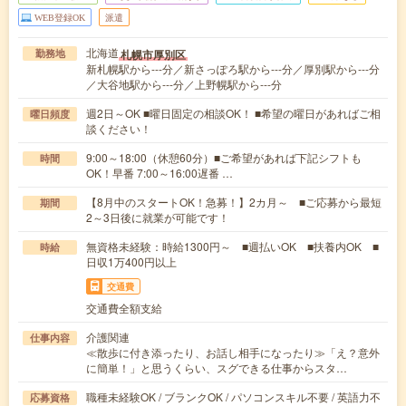
WEB登録OK
派遣
北海道
札幌市厚別区
勤務地
新札幌駅から---分／新さっぽろ駅から---分／厚別駅から---分
／大谷地駅から---分／上野幌駅から---分
週2日～OK ■曜日固定の相談OK！ ■希望の曜日があればご相
曜日頻度
談ください！
9:00～18:00（休憩60分）■ご希望があれば下記シフトも
時間
OK！早番 7:00～16:00遅番 …
【8月中のスタートOK！急募！】2カ月～ ■ご応募から最短
期間
2～3日後に就業が可能です！
無資格未経験：時給1300円～ ■週払いOK ■扶養内OK ■
時給
日収1万400円以上
交通費
交通費全額支給
介護関連
仕事内容
≪散歩に付き添ったり、お話し相手になったり≫「え？意外
に簡単！」と思うくらい、スグできる仕事からスタ…
職種未経験OK / ブランクOK / パソコンスキル不要 / 英語力不
応募資格