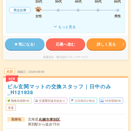
20代
30代
40代
50代
60代
男女比率
女性
男性
もっと見る
気になる!
応募へ進む
詳しく見る
派遣会社
株式会社スタッフサービス
未読
掲載日
2026/08/06
NEW
ビル玄関マットの交換スタッフ｜日中のみ
_H121938
職種未経験OK
交通費別途支給あり
土日祝日が休み
WEB登録OK
派遣
北海道
札幌市厚別区
勤務地
厚別駅から徒歩15分