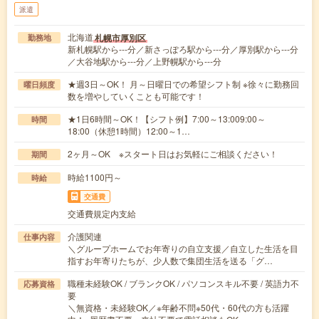
派遣
北海道
札幌市厚別区
勤務地
新札幌駅から---分／新さっぽろ駅から---分／厚別駅から---分
／大谷地駅から---分／上野幌駅から---分
★週3日～OK！ 月～日曜日での希望シフト制 ※徐々に勤務回
曜日頻度
数を増やしていくことも可能です！
★1日6時間～OK！【シフト例】7:00～13:009:00～
時間
18:00（休憩1時間）12:00～1…
2ヶ月～OK ※スタート日はお気軽にご相談ください！
期間
時給1100円～
時給
交通費
交通費規定内支給
介護関連
仕事内容
＼グループホームでお年寄りの自立支援／自立した生活を目
指すお年寄りたちが、少人数で集団生活を送る「グ…
職種未経験OK / ブランクOK / パソコンスキル不要 / 英語力不
応募資格
要
＼無資格・未経験OK／※年齢不問※50代・60代の方も活躍