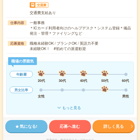
交通費
交通費支給あり
一般事務
仕事内容
＊ICカード利用者向けのヘルプデスク＊システム登録＊備品
発注・管理＊ファイリングなど
職種未経験OK / ブランクOK / 英語力不要
応募資格
未経験OK！ #初めての派遣歓迎
職場の雰囲気
年齢層
20代
30代
40代
50代
60代
男女比率
女性
男性
もっと見る
気になる!
応募へ進む
詳しく見る
派遣会社
株式会社スタッフサービス