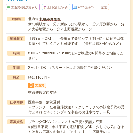
交通費別途支給あり
土日祝日が休み
WEB登録OK
派遣
北海道
札幌市厚別区
勤務地
新札幌駅から---分／新さっぽろ駅から---分／厚別駅から---分
／大谷地駅から---分／上野幌駅から---分
【週3日～OK】月～金曜日で希望シフト制 ※徐々に勤務回数
曜日頻度
を増やしていくことも可能です！（最初は週3日からなど）
8:00～17:009:00～18:00など※ご希望の時間帯をご相談くだ
時間
さい。
2ヶ月～OK ※スタート日はお気軽にご相談ください！
期間
時給1100円～
時給
交通費
交通費規定内支給
医療事務・病院受付
仕事内容
＜ブランク・社会復帰歓迎！＞クリニックでの診察予約の受
付とそれに伴うシンプルな事務のお仕事です。ー具…
ブランクOK / パソコンスキル不要 / 英語力不要
応募資格
※履歴書不要・来社不要で電話相談もOK！少しでも気になる
方は是非応募をお待ちしております！＼応募後の…