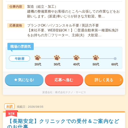
製造（組立・加工）
仕事内容
建機の整備業務やお客様のところへ出張しての作業などをお
願いします。(派遣)車いじりが好きな方歓迎。整…
ブランクOK / パソコンスキル不要 / 英語力不要
応募資格
【来社不要、WEB登録OK！】〇普通自動車第一種運転免許
をお持ちの方〇フリーター、主婦(夫) 大歓迎…
職場の雰囲気
年齢層
20代
30代
40代
50代
60代
気になる!
応募へ進む
詳しく見る
派遣会社
株式会社テクノ・サービス
未読
掲載日
2026/08/05
NEW
【長期安定】クリニックでの受付＆ご案内など
のお仕事