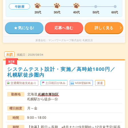
年齢層
20代
30代
40代
50代
60代
気になる!
応募へ進む
詳しく見る
派遣会社
マンパワーグループ株式会社 札幌支店
未読
掲載日
2026/08/04
NEW
システムテスト設計・実施／高時給1800円／
札幌駅徒歩圏内
交通費別途支給あり
土日祝日が休み
WEB登録OK
派遣
北海道
札幌市厚別区
勤務地
札幌駅から徒歩---分
月～金
曜日頻度
9:00～18:00
時間
【急募】即日～長期 ※8月または9月開始～12月末予定(延長
期間