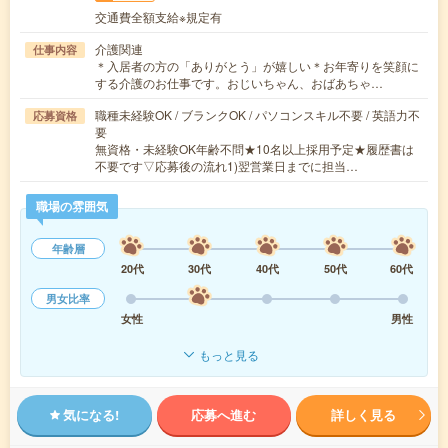
交通費全額支給※規定有
介護関連
仕事内容
＊入居者の方の「ありがとう」が嬉しい＊お年寄りを笑顔に
する介護のお仕事です。おじいちゃん、おばあちゃ…
職種未経験OK / ブランクOK / パソコンスキル不要 / 英語力不
応募資格
要
無資格・未経験OK年齢不問★10名以上採用予定★履歴書は
不要です▽応募後の流れ1)翌営業日までに担当…
職場の雰囲気
年齢層
20代
30代
40代
50代
60代
男女比率
女性
男性
もっと見る
気になる!
応募へ進む
詳しく見る