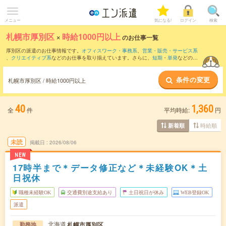
メニュー
気になる!
ログイン
検索
札幌市厚別区
×
時給1000円以上
のお仕事一覧
厚別区の派遣のお仕事情報です。
オフィスワーク・事務系
、
営業・販売・サービス系
、
クリエイティブ系
などのお仕事を取り揃えています。さらに、
短期
・
単発
などの期
間や、
職種未経験OK
などのこだわり条件で絞り込んでいただけます。
条件の変更
時給
1100円以上
・
1800円以上
の求人はこちら
札幌市厚別区 / 時給1000円以上
当サイトでは法令を遵守し、最低賃金以上の求人のみを掲載しています。
40
1,360
全
件
平均時給:
円
時給順
新着順
未読
掲載日
2026/08/06
NEW
17時半まで＊データ修正など＊未経験OK＊土
日祝休
職種未経験OK
交通費別途支給あり
土日祝日が休み
WEB登録OK
派遣
北海道
札幌市厚別区
勤務地