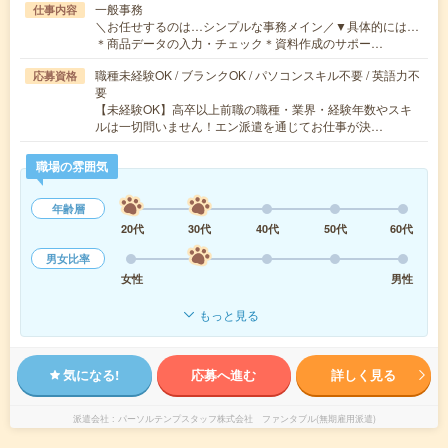
一般事務
仕事内容
＼お任せするのは…シンプルな事務メイン／▼具体的には…
＊商品データの入力・チェック＊資料作成のサポー…
職種未経験OK / ブランクOK / パソコンスキル不要 / 英語力不
応募資格
要
【未経験OK】高卒以上前職の職種・業界・経験年数やスキ
ルは一切問いません！エン派遣を通じてお仕事が決…
職場の雰囲気
年齢層
20代
30代
40代
50代
60代
男女比率
女性
男性
もっと見る
気になる!
応募へ進む
詳しく見る
派遣会社
パーソルテンプスタッフ株式会社 ファンタブル(無期雇用派遣)