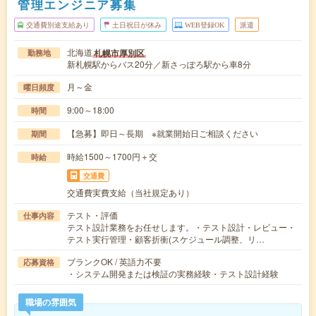
管理エンジニア募集
交通費別途支給あり
土日祝日が休み
WEB登録OK
派遣
北海道
札幌市厚別区
勤務地
新札幌駅からバス20分／新さっぽろ駅から車8分
月～金
曜日頻度
9:00～18:00
時間
【急募】即日～長期 ※就業開始日ご相談ください
期間
時給1500～1700円＋交
時給
交通費
交通費実費支給（当社規定あり）
テスト・評価
仕事内容
テスト設計業務をお任せします。・テスト設計・レビュー・
テスト実行管理・顧客折衝(スケジュール調整、リ…
ブランクOK / 英語力不要
応募資格
・システム開発または検証の実務経験・テスト設計経験
職場の雰囲気