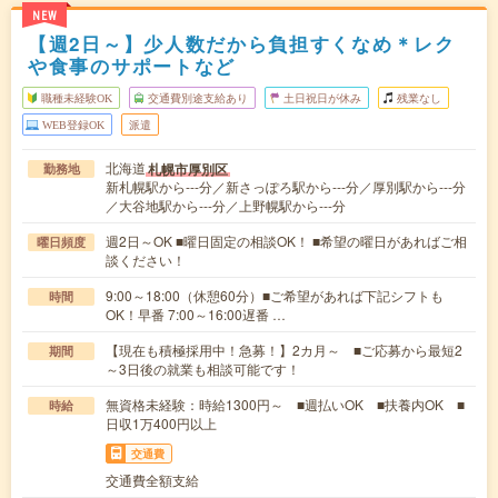
NEW
【週2日～】少人数だから負担すくなめ＊レク
や食事のサポートなど
職種未経験OK
交通費別途支給あり
土日祝日が休み
残業なし
WEB登録OK
派遣
北海道
札幌市厚別区
勤務地
新札幌駅から---分／新さっぽろ駅から---分／厚別駅から---分
／大谷地駅から---分／上野幌駅から---分
週2日～OK ■曜日固定の相談OK！ ■希望の曜日があればご相
曜日頻度
談ください！
9:00～18:00（休憩60分）■ご希望があれば下記シフトも
時間
OK！早番 7:00～16:00遅番 …
【現在も積極採用中！急募！】2カ月～ ■ご応募から最短2
期間
～3日後の就業も相談可能です！
無資格未経験：時給1300円～ ■週払いOK ■扶養内OK ■
時給
日収1万400円以上
交通費
交通費全額支給