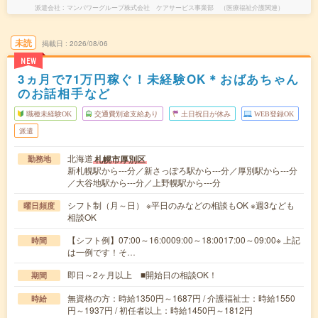
派遣会社
マンパワーグループ株式会社 ケアサービス事業部 （医療福祉介護関連）
未読
掲載日
2026/08/06
NEW
3ヵ月で71万円稼ぐ！未経験OK＊おばあちゃん
のお話相手など
職種未経験OK
交通費別途支給あり
土日祝日が休み
WEB登録OK
派遣
北海道
札幌市厚別区
勤務地
新札幌駅から---分／新さっぽろ駅から---分／厚別駅から---分
／大谷地駅から---分／上野幌駅から---分
シフト制（月～日） ※平日のみなどの相談もOK ※週3なども
曜日頻度
相談OK
【シフト例】07:00～16:0009:00～18:0017:00～09:00※ 上記
時間
は一例です！そ…
即日～2ヶ月以上 ■開始日の相談OK！
期間
無資格の方：時給1350円～1687円 / 介護福祉士：時給1550
時給
円～1937円 / 初任者以上：時給1450円～1812円