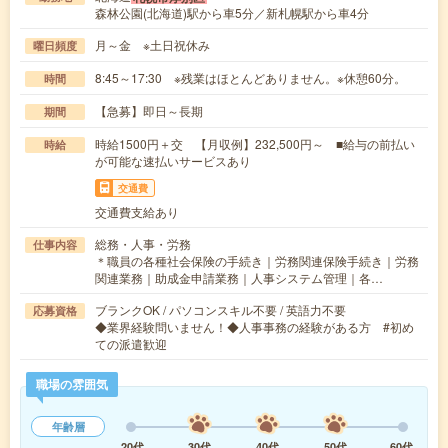
森林公園(北海道)駅から車5分／新札幌駅から車4分
月～金 ※土日祝休み
曜日頻度
8:45～17:30 ※残業はほとんどありません。※休憩60分。
時間
【急募】即日～長期
期間
時給1500円＋交 【月収例】232,500円～ ■給与の前払い
時給
が可能な速払いサービスあり
交通費
交通費支給あり
総務・人事・労務
仕事内容
＊職員の各種社会保険の手続き｜労務関連保険手続き｜労務
関連業務｜助成金申請業務｜人事システム管理｜各…
ブランクOK / パソコンスキル不要 / 英語力不要
応募資格
◆業界経験問いません！◆人事事務の経験がある方 #初め
ての派遣歓迎
職場の雰囲気
年齢層
20代
30代
40代
50代
60代