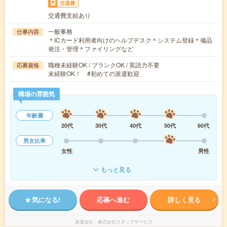
交通費
交通費支給あり
一般事務
仕事内容
＊ICカード利用者向けのヘルプデスク＊システム登録＊備品
発注・管理＊ファイリングなど
職種未経験OK / ブランクOK / 英語力不要
応募資格
未経験OK！ #初めての派遣歓迎
職場の雰囲気
年齢層
20代
30代
40代
50代
60代
男女比率
女性
男性
もっと見る
気になる!
応募へ進む
詳しく見る
派遣会社
株式会社スタッフサービス