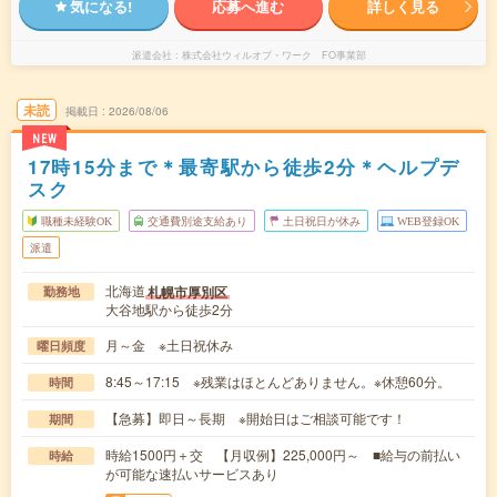
気になる!
応募へ進む
詳しく見る
派遣会社
株式会社ウィルオブ・ワーク FO事業部
未読
掲載日
2026/08/06
NEW
17時15分まで＊最寄駅から徒歩2分＊ヘルプデ
スク
職種未経験OK
交通費別途支給あり
土日祝日が休み
WEB登録OK
派遣
北海道
札幌市厚別区
勤務地
大谷地駅から徒歩2分
月～金 ※土日祝休み
曜日頻度
8:45～17:15 ※残業はほとんどありません。※休憩60分。
時間
【急募】即日～長期 ※開始日はご相談可能です！
期間
時給1500円＋交 【月収例】225,000円～ ■給与の前払い
時給
が可能な速払いサービスあり