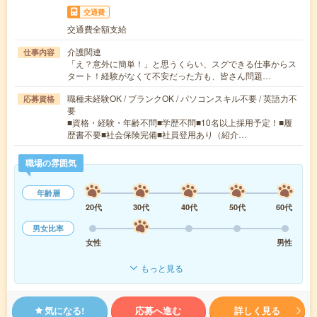
交通費
交通費全額支給
介護関連
仕事内容
「え？意外に簡単！」と思うくらい、スグできる仕事からス
タート！経験がなくて不安だった方も、皆さん問題…
職種未経験OK / ブランクOK / パソコンスキル不要 / 英語力不
応募資格
要
■資格・経験・年齢不問■学歴不問■10名以上採用予定！■履
歴書不要■社会保険完備■社員登用あり（紹介…
職場の雰囲気
年齢層
20代
30代
40代
50代
60代
男女比率
女性
男性
もっと見る
気になる!
応募へ進む
詳しく見る