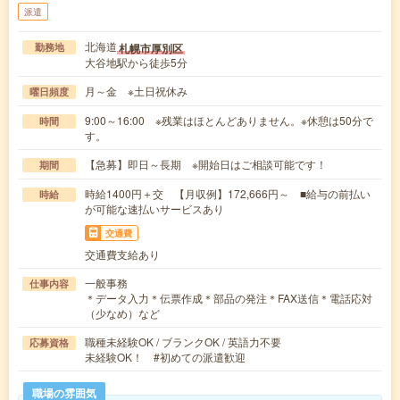
派遣
北海道
札幌市厚別区
勤務地
大谷地駅から徒歩5分
月～金 ※土日祝休み
曜日頻度
9:00～16:00 ※残業はほとんどありません。※休憩は50分で
時間
す。
【急募】即日～長期 ※開始日はご相談可能です！
期間
時給1400円＋交 【月収例】172,666円～ ■給与の前払い
時給
が可能な速払いサービスあり
交通費
交通費支給あり
一般事務
仕事内容
＊データ入力＊伝票作成＊部品の発注＊FAX送信＊電話応対
（少なめ）など
職種未経験OK / ブランクOK / 英語力不要
応募資格
未経験OK！ #初めての派遣歓迎
職場の雰囲気