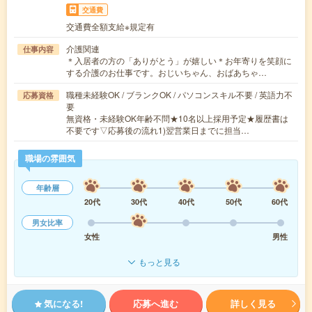
交通費
交通費全額支給※規定有
介護関連
仕事内容
＊入居者の方の「ありがとう」が嬉しい＊お年寄りを笑顔に
する介護のお仕事です。おじいちゃん、おばあちゃ…
職種未経験OK / ブランクOK / パソコンスキル不要 / 英語力不
応募資格
要
無資格・未経験OK年齢不問★10名以上採用予定★履歴書は
不要です▽応募後の流れ1)翌営業日までに担当…
職場の雰囲気
年齢層
20代
30代
40代
50代
60代
男女比率
女性
男性
もっと見る
気になる!
応募へ進む
詳しく見る