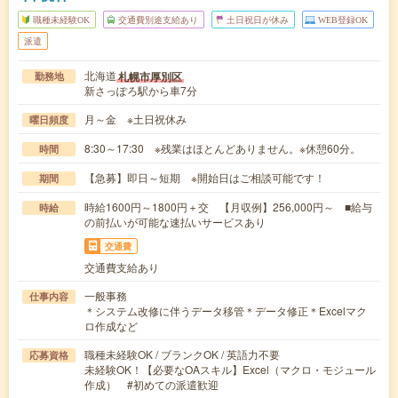
職種未経験OK
交通費別途支給あり
土日祝日が休み
WEB登録OK
派遣
北海道
札幌市厚別区
勤務地
新さっぽろ駅から車7分
月～金 ※土日祝休み
曜日頻度
8:30～17:30 ※残業はほとんどありません。※休憩60分。
時間
【急募】即日～短期 ※開始日はご相談可能です！
期間
時給1600円～1800円＋交 【月収例】256,000円～ ■給与
時給
の前払いが可能な速払いサービスあり
交通費
交通費支給あり
一般事務
仕事内容
＊システム改修に伴うデータ移管＊データ修正＊Excelマク
ロ作成など
職種未経験OK / ブランクOK / 英語力不要
応募資格
未経験OK！【必要なOAスキル】Excel（マクロ・モジュール
作成） #初めての派遣歓迎