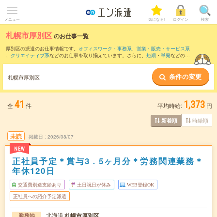
メニュー
気になる!
ログイン
検索
札幌市厚別区
のお仕事一覧
厚別区の派遣のお仕事情報です。
オフィスワーク・事務系
、
営業・販売・サービス系
、
クリエイティブ系
などのお仕事を取り揃えています。さらに、
短期
・
単発
などの期
間や、
職種未経験OK
などのこだわり条件で絞り込んでいただけます。
条件の変更
また、
中央区
・
白石区
・
豊平区
・
清田区
・
江別市
など隣接エリアのお仕事もご確認い
札幌市厚別区
ただけます。
41
1,373
全
件
平均時給:
円
時給順
新着順
未読
掲載日
2026/08/07
NEW
正社員予定＊賞与3．5ヶ月分＊労務関連業務＊
年休120日
交通費別途支給あり
土日祝日が休み
WEB登録OK
正社員への紹介予定派遣
北海道
札幌市厚別区
勤務地