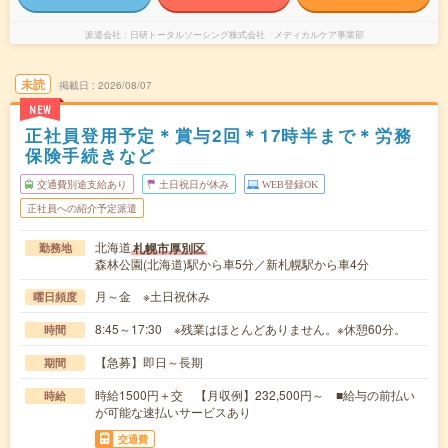
派遣会社
日研トータルソーシング株式会社 メディカルケア事業部
未読
掲載日
2026/08/07
NEW
正社員登用予定＊賞与2回＊17時半まで＊労務
保険手続きなど
交通費別途支給あり
土日祝日が休み
WEB登録OK
正社員への紹介予定派遣
北海道
札幌市厚別区
勤務地
森林公園(北海道)駅から車5分／新札幌駅から車4分
月～金 ※土日祝休み
曜日頻度
8:45～17:30 ※残業はほとんどありません。※休憩60分。
時間
【急募】即日～長期
期間
時給1500円＋交 【月収例】232,500円～ ■給与の前払い
時給
が可能な速払いサービスあり
交通費