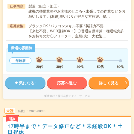
製造（組立・加工）
仕事内容
建機の整備業務やお客様のところへ出張しての作業などをお
願いします。(派遣)車いじりが好きな方歓迎。整…
ブランクOK / パソコンスキル不要 / 英語力不要
応募資格
【来社不要、WEB登録OK！】〇普通自動車第一種運転免許
をお持ちの方〇フリーター、主婦(夫) 大歓迎…
職場の雰囲気
年齢層
20代
30代
40代
50代
60代
気になる!
応募へ進む
詳しく見る
派遣会社
株式会社テクノ・サービス
未読
掲載日
2026/08/06
NEW
17時半まで＊データ修正など＊未経験OK＊土
日祝休