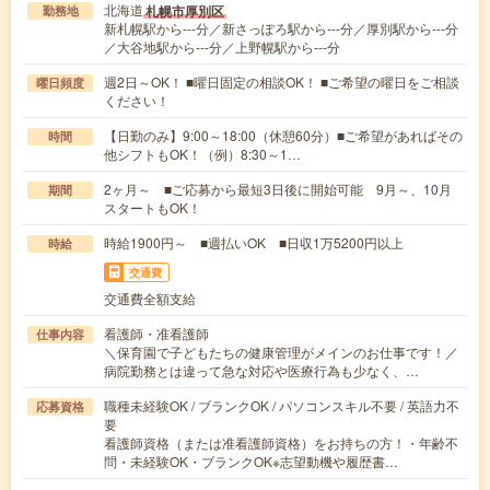
北海道
札幌市厚別区
勤務地
新札幌駅から---分／新さっぽろ駅から---分／厚別駅から---分
／大谷地駅から---分／上野幌駅から---分
週2日～OK！ ■曜日固定の相談OK！ ■ご希望の曜日をご相談
曜日頻度
ください！
【日勤のみ】9:00～18:00（休憩60分）■ご希望があればその
時間
他シフトもOK！（例）8:30～1…
2ヶ月～ ■ご応募から最短3日後に開始可能 9月～、10月
期間
スタートもOK！
時給1900円～ ■週払いOK ■日収1万5200円以上
時給
交通費
交通費全額支給
看護師・准看護師
仕事内容
＼保育園で子どもたちの健康管理がメインのお仕事です！／
病院勤務とは違って急な対応や医療行為も少なく、…
職種未経験OK / ブランクOK / パソコンスキル不要 / 英語力不
応募資格
要
看護師資格（または准看護師資格）をお持ちの方！・年齢不
問・未経験OK・ブランクOK※志望動機や履歴書…