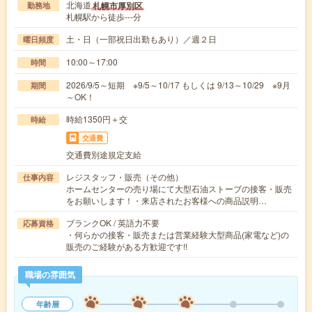
北海道
札幌市厚別区
勤務地
札幌駅から徒歩---分
土・日（一部祝日出勤もあり）／週２日
曜日頻度
10:00～17:00
時間
2026/9/5～短期 ※9/5～10/17 もしくは 9/13～10/29 ※9月
期間
～OK！
時給1350円＋交
時給
交通費
交通費別途規定支給
レジスタッフ・販売（その他）
仕事内容
ホームセンターの売り場にて大型石油ストーブの接客・販売
をお願いします！・来店されたお客様への商品説明…
ブランクOK / 英語力不要
応募資格
・何らかの接客・販売または営業経験大型商品(家電など)の
販売のご経験がある方歓迎です!!
職場の雰囲気
年齢層