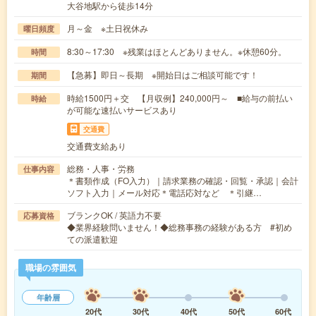
大谷地駅から徒歩14分
月～金 ※土日祝休み
曜日頻度
8:30～17:30 ※残業はほとんどありません。※休憩60分。
時間
【急募】即日～長期 ※開始日はご相談可能です！
期間
時給1500円＋交 【月収例】240,000円～ ■給与の前払い
時給
が可能な速払いサービスあり
交通費
交通費支給あり
総務・人事・労務
仕事内容
＊書類作成（FO入力）｜請求業務の確認・回覧・承認｜会計
ソフト入力｜メール対応＊電話応対など ＊引継…
ブランクOK / 英語力不要
応募資格
◆業界経験問いません！◆総務事務の経験がある方 #初め
ての派遣歓迎
職場の雰囲気
年齢層
20代
30代
40代
50代
60代