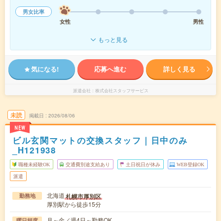
男女比率
女性
男性
もっと見る
気になる!
応募へ進む
詳しく見る
派遣会社
株式会社スタッフサービス
未読
掲載日
2026/08/06
NEW
ビル玄関マットの交換スタッフ｜日中のみ
_H121938
職種未経験OK
交通費別途支給あり
土日祝日が休み
WEB登録OK
派遣
北海道
札幌市厚別区
勤務地
厚別駅から徒歩15分
月～金／週4日～勤務OK
曜日頻度