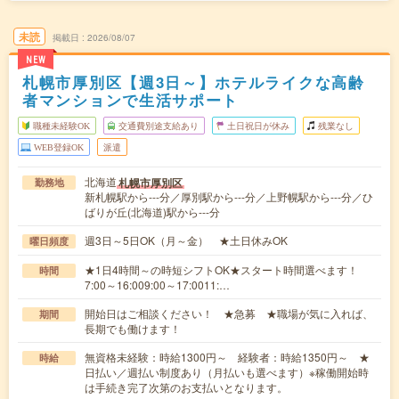
未読
掲載日
2026/08/07
NEW
札幌市厚別区【週3日～】ホテルライクな高齢
者マンションで生活サポート
職種未経験OK
交通費別途支給あり
土日祝日が休み
残業なし
WEB登録OK
派遣
北海道
札幌市厚別区
勤務地
新札幌駅から---分／厚別駅から---分／上野幌駅から---分／ひ
ばりが丘(北海道)駅から---分
週3日～5日OK（月～金） ★土日休みOK
曜日頻度
★1日4時間～の時短シフトOK★スタート時間選べます！
時間
7:00～16:009:00～17:0011:…
開始日はご相談ください！ ★急募 ★職場が気に入れば、
期間
長期でも働けます！
無資格未経験：時給1300円～ 経験者：時給1350円～ ★
時給
日払い／週払い制度あり（月払いも選べます）※稼働開始時
は手続き完了次第のお支払いとなります。