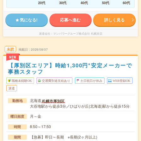
20代
30代
40代
50代
60代
気になる!
応募へ進む
詳しく見る
派遣会社
マンパワーグループ株式会社 札幌支店
未読
掲載日
2026/08/07
NEW
【厚別区エリア】時給1,300円*安定メーカーで
事務スタッフ
職種未経験OK
交通費別途支給あり
土日祝日が休み
WEB登録OK
派遣
北海道
札幌市厚別区
勤務地
大谷地駅から徒歩3分／ひばりが丘(北海道)駅から徒歩15分
月～金
曜日頻度
8:50～17:50
時間
【急募】即日～長期 ※長期(2ヶ月以上)
期間