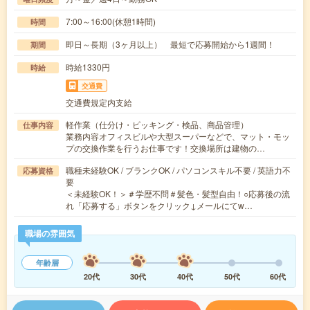
7:00～16:00(休憩1時間)
時間
即日～長期（3ヶ月以上） 最短で応募開始から1週間！
期間
時給1330円
時給
交通費
交通費規定内支給
軽作業（仕分け・ピッキング・検品、商品管理）
仕事内容
業務内容オフィスビルや大型スーパーなどで、マット・モッ
プの交換作業を行うお仕事です！交換場所は建物の…
職種未経験OK / ブランクOK / パソコンスキル不要 / 英語力不
応募資格
要
＜未経験OK！＞＃学歴不問＃髪色・髪型自由！○応募後の流
れ「応募する」ボタンをクリック↓メールにてw…
職場の雰囲気
年齢層
20代
30代
40代
50代
60代