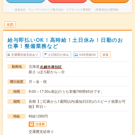
派遣会社
マンパワーグループ株式会社 ケアサービス事業部 （医療福祉介護関連）
未読
給与即払いOK！高時給！土日休み！日勤のお
仕事！整備業務など
交通費別途支給あり
土日祝日が休み
WEB登録OK
派遣
北海道
札幌市厚別区
勤務地
新さっぽろ駅から---分
月～金・祝
曜日頻度
9:00～17:30※表記のうち実働7時間45分です。
時間
長期【ご応募から1週間以内(最短2日目)のスピード就業が可
期間
能】即日～
時給1280円
時給
交通費
交通費支給有り