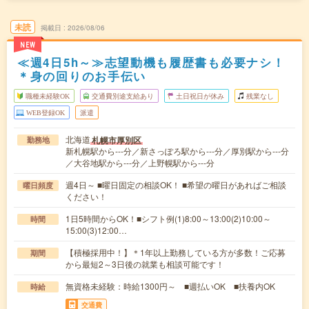
未読
掲載日
2026/08/06
NEW
≪週4日5h～≫志望動機も履歴書も必要ナシ！
＊身の回りのお手伝い
職種未経験OK
交通費別途支給あり
土日祝日が休み
残業なし
WEB登録OK
派遣
北海道
札幌市厚別区
勤務地
新札幌駅から---分／新さっぽろ駅から---分／厚別駅から---分
／大谷地駅から---分／上野幌駅から---分
週4日～ ■曜日固定の相談OK！ ■希望の曜日があればご相談
曜日頻度
ください！
1日5時間からOK！■シフト例(1)8:00～13:00(2)10:00～
時間
15:00(3)12:00…
【積極採用中！】＊1年以上勤務している方が多数！ご応募
期間
から最短2～3日後の就業も相談可能です！
無資格未経験：時給1300円～ ■週払いOK ■扶養内OK
時給
交通費