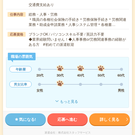
交通費支給あり
総務・人事・労務
仕事内容
＊職員の各種社会保険の手続き＊労務保険手続き＊労務関連
業務＊助成金申請業務＊人事システム管理＊各種書…
ブランクOK / パソコンスキル不要 / 英語力不要
応募資格
◆業界経験問いません！◆人事事務or労務関連事務の経験が
ある方 #初めての派遣歓迎
職場の雰囲気
年齢層
20代
30代
40代
50代
60代
男女比率
女性
男性
もっと見る
気になる!
応募へ進む
詳しく見る
派遣会社
株式会社スタッフサービス