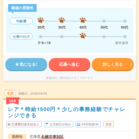
職場の雰囲気
年齢層
20代
30代
40代
50代
60代
仕事の仕方
テキパキ
コツコツ
気になる!
応募へ進む
詳しく見る
派遣会社
株式会社スタッフサービス
未読
掲載日
2026/08/06
NEW
レア＊時給1500円＊少しの事務経験でチャレ
ンジできる
交通費別途支給あり
土日祝日が休み
WEB登録OK
派遣
北海道
札幌市厚別区
勤務地