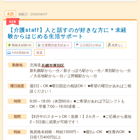
未読
掲載日
2026/08/07
NEW
【介護staff】人と話すのが好きな方に＊未経
験からはじめる生活サポート
職種未経験OK
交通費別途支給あり
土日祝日が休み
残業なし
WEB登録OK
派遣
北海道
札幌市厚別区
勤務地
新札幌駅から---分／新さっぽろ駅から---分／厚別駅から---分
／大谷地駅から---分／上野幌駅から---分
週2日～OK ■曜日固定の相談OK！ ■希望の曜日があればご相
曜日頻度
談ください！
9:00～18:00（休憩60分）■ご希望があれば下記シフトも
時間
OK！早番 7:00～16:00遅番 …
【8月中のスタートOK！急募！】2カ月～ ■ご応募から最短
期間
2～3日後に就業が可能です！
無資格未経験：時給1300円～ ■週払いOK ■扶養内OK ■
時給
日収1万400円以上