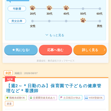
年齢層
20代
30代
40代
50代
60代
男女比率
女性
男性
もっと見る
気になる!
応募へ進む
詳しく見る
派遣会社
株式会社スタッフサービス
未読
掲載日
2026/08/07
NEW
【週2～＊日勤のみ】保育園で子どもの健康管
理など＊看護師
職種未経験OK
交通費別途支給あり
土日祝日が休み
WEB登録OK
派遣