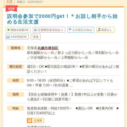
未読
掲載日
2026/08/07
NEW
説明会参加で2000円get！＊お話し相手から始
める生活支援
職種未経験OK
交通費別途支給あり
土日祝日が休み
残業なし
WEB登録OK
派遣
北海道
札幌市厚別区
勤務地
新札幌駅から---分／新さっぽろ駅から---分／厚別駅から---分
／大谷地駅から---分／上野幌駅から---分
週2日～OK ■曜日固定の相談OK！ ■希望の曜日があればご相
曜日頻度
談ください！
9:00～18:00（休憩60分）■ご希望があれば下記シフトも
時間
OK！早番 7:00～16:00遅番 …
【現在も積極採用中！急募！】勤務1年以上が多数！応募か
期間
ら最短2～3日後に就業可能！
無資格未経験：時給1300円～ ■週払いOK ■扶養内OK ■
時給
日収1万400円以上
交通費