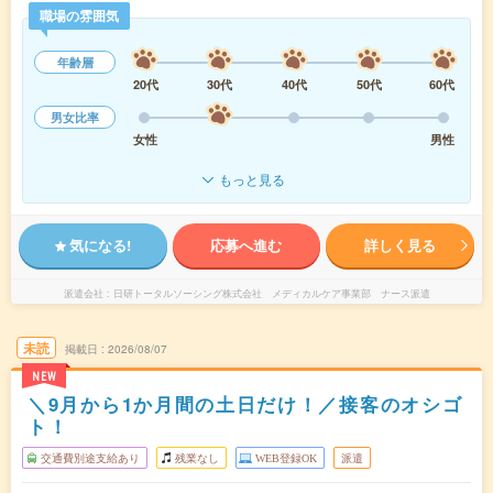
職場の雰囲気
年齢層
20代
30代
40代
50代
60代
男女比率
女性
男性
もっと見る
気になる!
応募へ進む
詳しく見る
派遣会社
日研トータルソーシング株式会社 メディカルケア事業部 ナース派遣
未読
掲載日
2026/08/07
NEW
＼9月から1か月間の土日だけ！／接客のオシゴ
ト！
交通費別途支給あり
残業なし
WEB登録OK
派遣