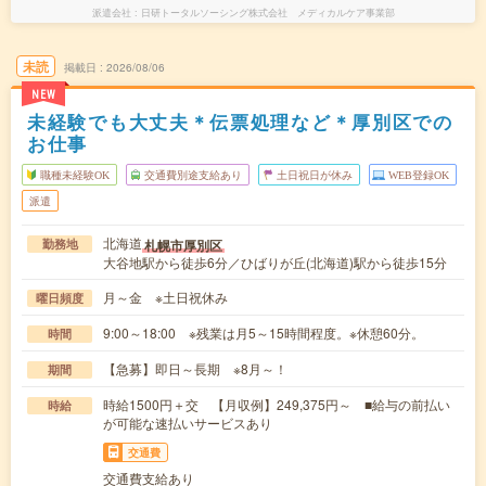
派遣会社
日研トータルソーシング株式会社 メディカルケア事業部
未読
掲載日
2026/08/06
NEW
未経験でも大丈夫＊伝票処理など＊厚別区での
お仕事
職種未経験OK
交通費別途支給あり
土日祝日が休み
WEB登録OK
派遣
北海道
札幌市厚別区
勤務地
大谷地駅から徒歩6分／ひばりが丘(北海道)駅から徒歩15分
月～金 ※土日祝休み
曜日頻度
9:00～18:00 ※残業は月5～15時間程度。※休憩60分。
時間
【急募】即日～長期 ※8月～！
期間
時給1500円＋交 【月収例】249,375円～ ■給与の前払い
時給
が可能な速払いサービスあり
交通費
交通費支給あり