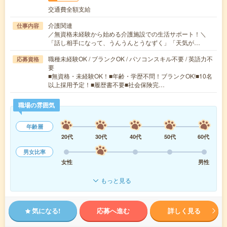
交通費全額支給
介護関連
仕事内容
／無資格未経験から始める介護施設での生活サポート！＼
「話し相手になって、うんうんとうなずく」「天気が…
職種未経験OK / ブランクOK / パソコンスキル不要 / 英語力不
応募資格
要
■無資格・未経験OK！■年齢・学歴不問！ブランクOK!■10名
以上採用予定！■履歴書不要■社会保険完…
職場の雰囲気
年齢層
20代
30代
40代
50代
60代
男女比率
女性
男性
もっと見る
気になる!
応募へ進む
詳しく見る