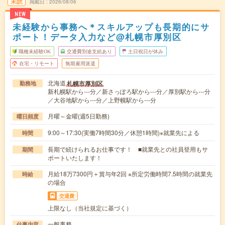
未読
掲載日
2026/08/06
NEW
未経験から事務へ＊スキルアップも長期的にサ
ポート！データ入力など@札幌市厚別区
職種未経験OK
交通費別途支給あり
土日祝日が休み
在宅・リモート
無期雇用派遣
北海道
札幌市厚別区
勤務地
新札幌駅から---分／新さっぽろ駅から---分／厚別駅から---分
／大谷地駅から---分／上野幌駅から---分
月曜～金曜(週5日勤務)
曜日頻度
9:00～17:30(実働7時間30分／休憩1時間)※就業先による
時間
長期で続けられるお仕事です！ ■就業先との社員登用もサ
期間
ポートいたします！
月給18万7300円＋賞与年2回 ※所定労働時間7.5時間の就業先
時給
の場合
交通費
上限なし（当社規定に基づく）
一般事務
仕事内容