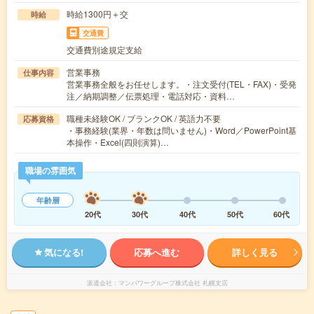
時給1300円＋交
時給
交通費
交通費別途規定支給
営業事務
仕事内容
営業事務全般をお任せします。・注文受付(TEL・FAX)・受発
注／納期調整／伝票処理・電話対応・資料…
職種未経験OK / ブランクOK / 英語力不要
応募資格
・事務経験(業界・年数は問いません)・Word／PowerPoint基
本操作・Excel(四則演算)…
職場の雰囲気
年齢層
20代
30代
40代
50代
60代
気になる!
応募へ進む
詳しく見る
派遣会社
マンパワーグループ株式会社 札幌支店