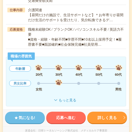
交通費全額支給
介護関連
仕事内容
【昼間だけの施設で、生活サポートなど】＊お年寄りが昼間
だけ生活のサポートを受けたり、気分転換できるデ…
職種未経験OK / ブランクOK / パソコンスキル不要 / 英語力不
応募資格
要
■資格・経験・年齢不問■学歴不問■10名以上採用予定！■履
歴書不要■面談確約■社会保険完備■社員登用…
職場の雰囲気
年齢層
20代
30代
40代
50代
60代
男女比率
女性
男性
もっと見る
気になる!
応募へ進む
詳しく見る
派遣会社
日研トータルソーシング株式会社 メディカルケア事業部