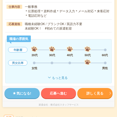
一般事務
仕事内容
＊伝票処理＊資料作成＊データ入力＊メール対応＊来客応対
＊電話応対など
職種未経験OK / ブランクOK / 英語力不要
応募資格
未経験OK！ #初めての派遣歓迎
職場の雰囲気
年齢層
20代
30代
40代
50代
60代
男女比率
女性
男性
もっと見る
気になる!
応募へ進む
詳しく見る
派遣会社
株式会社スタッフサービス