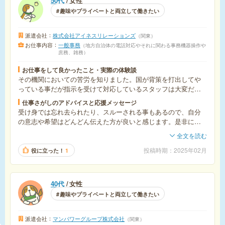
50代
女性
趣味やプライベートと両立して働きたい
派遣会社
株式会社アイネスリレーションズ
関東
お仕事内容
一般事務
地方自治体の電話対応やそれに関わる事務機器操作や
庶務、雑務
お仕事をして良かったこと・実際の体験談
その機関においての苦労を知りました。国が背策を打出してや
っている事だが指示を受けて対応しているスタッフは大変だな
と感じました。
仕事さがしのアドバイスと応援メッセージ
受け身では忘れ去られたり、スルーされる事もあるので、自分
の意志や希望はどんどん伝えた方が良いと感じます。是非にと
いう応募案件でも実際紹介する営業が選ばなければ見送られま
全文を読む
す。期待しないで数打ち、ご縁に繋がるように地道に取組む事
です。
投稿時期
2025年02月
役に立った！
1
40代
女性
趣味やプライベートと両立して働きたい
派遣会社
マンパワーグループ株式会社
関東