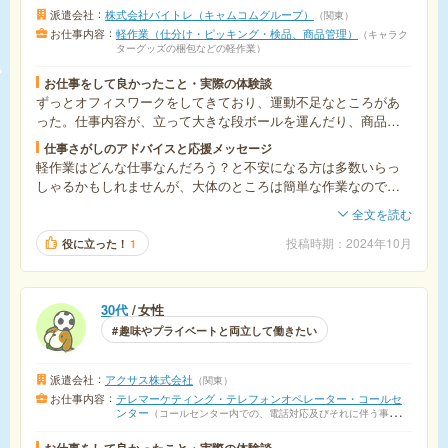
派遣会社
株式会社バイトレ（キャムコムグループ）
関東
お仕事内容
軽作業（仕分け・ピッキング・検品、商品管理）
キャラク
ターグッズの梱包などの軽作業
お仕事をして良かったこと・実際の体験談
ずっとオフィスワークをしてきており、運動不足なところがあ
った。仕事内容が、立って大きな段ボールを運んだり、商品を
箱に詰めるなど、翌日に筋肉痛になってしまうくらい身体を動
仕事さがしのアドバイスと応援メッセージ
かせて、稼ぎながらいい運動にもなるので、良かった。
軽作業はどんな仕事なんだろう？と不安になる方は多数いらっ
しゃるかもしれませんが、大体のところは簡単な作業なので、
やってみると案外できてしまいます。
全文を読む
単発で来ている方も多く、必要最低限のコミュニケーションで
仕事を進められること、お昼は静かに過ごせたり、もくもくや
投稿時期
2024年10月
役に立った！
1
りたい方には非常におすすめです。
30代
女性
趣味やプライベートと両立して働きたい
派遣会社
アクサス株式会社
関東
お仕事内容
テレマーケティング・テレフォンオペレーター・コールセ
ンター
コールセンター内での、電話対応及びそれに伴う事務処
理
お仕事をして良かったこと・実際の体験談