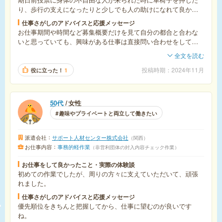
り、歩行の支えになったりと少しでも人の助けになれて良かっ
た。
仕事さがしのアドバイスと応援メッセージ
お仕事期間や時間など募集概要だけを見て自分の都合と合わな
いと思っていても、興味がある仕事は直接問い合わせをしてみ
る事をお勧めします。自分の解釈とは違っていて無理だと思っ
全文を読む
ていた仕事が就業可能だったりします。
投稿時期
2024年11月
役に立った！
1
50代
女性
趣味やプライベートと両立して働きたい
派遣会社
サポート人材センター株式会社
関西
お仕事内容
事務的軽作業
非営利団体の封入内容チェック作業
お仕事をして良かったこと・実際の体験談
初めての作業でしたが、周りの方々に支えていただいて、頑張
れました。
仕事さがしのアドバイスと応援メッセージ
優先順位をきちんと把握してから、仕事に望むのが良いです
ね。