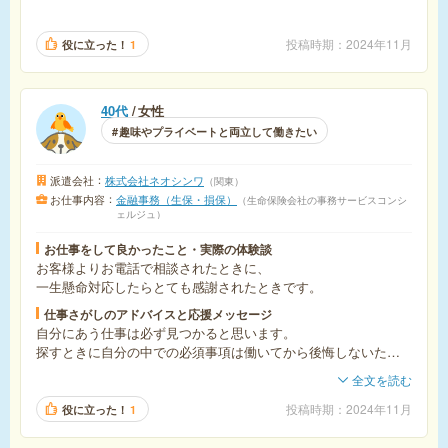
投稿時期
2024年11月
役に立った！
1
40代
女性
趣味やプライベートと両立して働きたい
派遣会社
株式会社ネオシンワ
関東
お仕事内容
金融事務（生保・損保）
生命保険会社の事務サービスコンシ
ェルジュ
お仕事をして良かったこと・実際の体験談
お客様よりお電話で相談されたときに、
一生懸命対応したらとても感謝されたときです。
仕事さがしのアドバイスと応援メッセージ
自分にあう仕事は必ず見つかると思います。
探すときに自分の中での必須事項は働いてから後悔しないため
にも絶対妥協せずにいたほうがいいです。
全文を読む
投稿時期
2024年11月
役に立った！
1