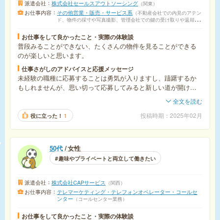
派遣会社
株式会社セールスアウトソーシング
関東
お仕事内容
その他営業・販売・サービス系
不動産会社での内見のアテン
ド、物件の採寸や写真撮影、管理会社での鍵の受け取りや返却で
す。
お仕事をして良かったこと・実際の体験談
普段みることができない、たくさんの物件を見ることができる
のが楽しいと思います。
仕事さがしのアドバイスと応援メッセージ
未経験の職種に応募することは勇気が入りますし、躊躇するか
もしれませんが、思い切って応募してみると新しい道が開ける
かもしれません。まず一歩を踏み出すことが、新しい自分を発
全文を読む
見できることになるかもしれないので、チャレンジしてみてく
ださい！
投稿時期
2025年02月
役に立った！
1
50代
女性
趣味やプライベートと両立して働きたい
派遣会社
株式会社CAPサービス
関西
お仕事内容
テレマーケティング・テレフォンオペレーター・コールセ
ンター
コールセンター業務
お仕事をして良かったこと・実際の体験談