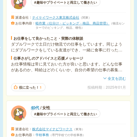
趣味やプライベートと両立して働きたい
派遣会社
テイケイワークス東京株式会社
関東
お仕事内容
軽作業（仕分け・ピッキング・検品、商品管理）
物流セン
ターでのピッキング、検品、梱包
お仕事をして良かったこと・実際の体験談
ダブルワークで土日だけ物流での仕事をしています。同じよう
にダブルワークをしている友達ができ、一緒に食事に行ったり
遊びに行ったり、まさか良い友達ができるとは思わずとても良
仕事さがしのアドバイスと応援メッセージ
かったです。(平日の仕事もエン派遣で決まり、エン派遣さんに
お仕事情報は常に見ておいた方が良いと思います。どんな仕事
は本当にお世話になっています！ありがとうございます♡)
があるのか、時給はどのくらいか、自分の希望の仕事の募集は
どのくらいあるのか、継続的に見ることで決め時や判断が迷わ
全文を読む
ずできると思います。面談はとにかく明るくハキハキ、見栄を
張らずに前向きな姿勢を見せることです！
投稿時期
2025年01月
役に立った！
1
40代
女性
趣味やプライベートと両立して働きたい
派遣会社
株式会社マイナビワークス
東海
お仕事内容
学校事務
専門学校での学校事務