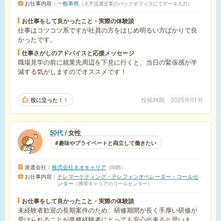
お仕事内容
一般事務
大手流通企業のバックオフィスにてデータ入力
お仕事をして良かったこと・実際の体験談
仕事はコツコツ系ですが社員の方をはじめ明るい方ばかりで良
かったです。
仕事さがしのアドバイスと応援メッセージ
職場見学の前に就業先周辺を下見に行くと、当日の緊張感が半
減する気がしますのでオススメです！
投稿時期
2025年01月
役に立った！
1
50代
女性
趣味やプライベートと両立して働きたい
派遣会社
株式会社ネオキャリア
関西
お仕事内容
テレマーケティング・テレフォンオペレーター・コールセ
ンター
携帯キャリアのコールセンター
お仕事をして良かったこと・実際の体験談
未経験者歓迎の長期案件のため、研修期間が長く手厚い研修が
受けられることが業務経験者にとっても安心出来ると思いまし