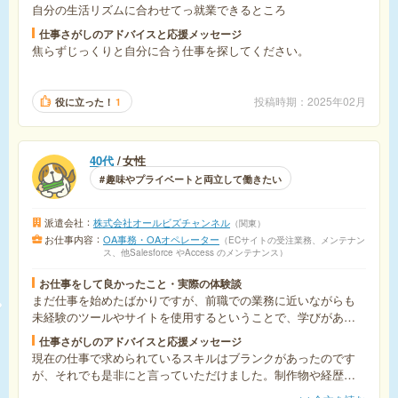
自分の生活リズムに合わせてっ就業できるところ
仕事さがしのアドバイスと応援メッセージ
焦らずじっくりと自分に合う仕事を探してください。
投稿時期
2025年02月
役に立った！
1
40代
女性
趣味やプライベートと両立して働きたい
派遣会社
株式会社オールビズチャンネル
関東
お仕事内容
OA事務・OAオペレーター
ECサイトの受注業務、メンテナン
ス、他Salesforce やAccess のメンテナンス
お仕事をして良かったこと・実際の体験談
まだ仕事を始めたばかりですが、前職での業務に近いながらも
未経験のツールやサイトを使用するということで、学びがあり
やりがいを感じる仕事という印象でした。
仕事さがしのアドバイスと応援メッセージ
現在の仕事で求められているスキルはブランクがあったのです
が、それでも是非にと言っていただけました。制作物や経歴等
によってはブランクがあってもアピールポイントになると思い