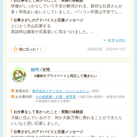
研修がしっかりしていて不安が解消される、親切な社員さんが
多く和気あいあいとしていました。パソコン作業は不安でした
がとても丁寧に教えてくれました。
仕事さがしのアドバイスと応援メッセージ
とにかく沢山応募する
面談時は服装や言葉遣いに気をつけました。
全文を読む
自分の描いてる理想を明確にしてしっかりと計画に沿った求人
を探すことが大切だと思っていたので妥協することはしません
投稿時期
2024年10月
役に立った！
1
でした。
また、担当の方との話し合いを沢山してそれでもしっかり対応
してくれる会社を選びました。
60代
女性
趣味やプライベートと両立して働きたい
派遣会社
株式会社メディカル・コンシェルジュ
関西
お仕事内容
その他医療・介護・保育系
大阪万博の期間中、救援室の医師
や看護師を補助する業務
お仕事をして良かったこと・実際の体験談
大阪に住んでいるので、何か大阪万博に携わることができたら
いいなと思い応募しました。
仕事さがしのアドバイスと応援メッセージ