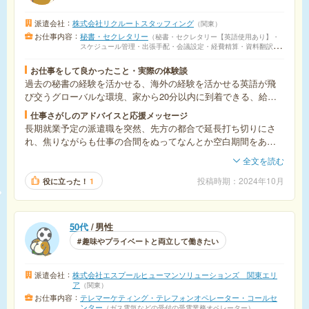
派遣会社
株式会社リクルートスタッフィング
関東
お仕事内容
秘書・セクレタリー
秘書・セクレタリー【英語使用あり】・
スケジュール管理・出張手配・会議設定・経費精算・資料翻訳・
来客対応・資料作成補助
お仕事をして良かったこと・実際の体験談
過去の秘書の経験を活かせる、海外の経験を活かせる英語が飛
び交うグローバルな環境、家から20分以内に到着できる、給料
も前職より上がった、とにかく私の希望に合った条件が揃った
仕事さがしのアドバイスと応援メッセージ
仕事場で働くことができて今とても幸せです。
長期就業予定の派遣職を突然、先方の都合で延長打ち切りにさ
れ、焦りながらも仕事の合間をぬってなんとか空白期間をあけ
ずに次の仕事に就業することができました。人事異動が多い10
全文を読む
月の求人でタイミングも良かったのかなと思います。面談の前
はYouTubeで対策動画を見てイメージトレーニングしました。
投稿時期
2024年10月
役に立った！
1
50代
男性
趣味やプライベートと両立して働きたい
派遣会社
株式会社エスプールヒューマンソリューションズ 関東エリ
ア
関東
お仕事内容
テレマーケティング・テレフォンオペレーター・コールセ
ンター
ガス電気などの受付の受電業務オペレーター