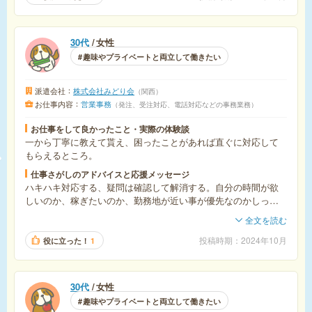
30代
女性
趣味やプライベートと両立して働きたい
派遣会社
株式会社みどり会
関西
お仕事内容
営業事務
発注、受注対応、電話対応などの事務業務
お仕事をして良かったこと・実際の体験談
一から丁寧に教えて貰え、困ったことがあれば直ぐに対応して
もらえるところ。
仕事さがしのアドバイスと応援メッセージ
ハキハキ対応する、疑問は確認して解消する。自分の時間が欲
しいのか、稼ぎたいのか、勤務地が近い事が優先なのかしっか
り決めてから仕事探ししてる方がいいと思います。
全文を読む
投稿時期
2024年10月
役に立った！
1
30代
女性
趣味やプライベートと両立して働きたい