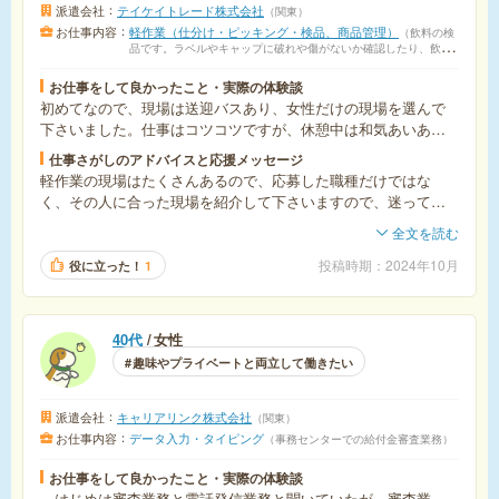
派遣会社
テイケイトレード株式会社
関東
お仕事内容
軽作業（仕分け・ピッキング・検品、商品管理）
飲料の検
品です。ラベルやキャップに破れや傷がないか確認したり、飲料
の中に異物が混入していないかを確認するお仕事です。
お仕事をして良かったこと・実際の体験談
初めてなので、現場は送迎バスあり、女性だけの現場を選んで
下さいました。仕事はコツコツですが、休憩中は和気あいあい
とお菓子をくださったり、わからないことも聞きやすい環境で
仕事さがしのアドバイスと応援メッセージ
よかったです。
軽作業の現場はたくさんあるので、応募した職種だけではな
く、その人に合った現場を紹介して下さいますので、迷っても
すぐに登録した方がいいと思いました。
全文を読む
投稿時期
2024年10月
役に立った！
1
40代
女性
趣味やプライベートと両立して働きたい
派遣会社
キャリアリンク株式会社
関東
お仕事内容
データ入力・タイピング
事務センターでの給付金審査業務
お仕事をして良かったこと・実際の体験談
はじめは審査業務と電話発信業務と聞いていたが、審査業