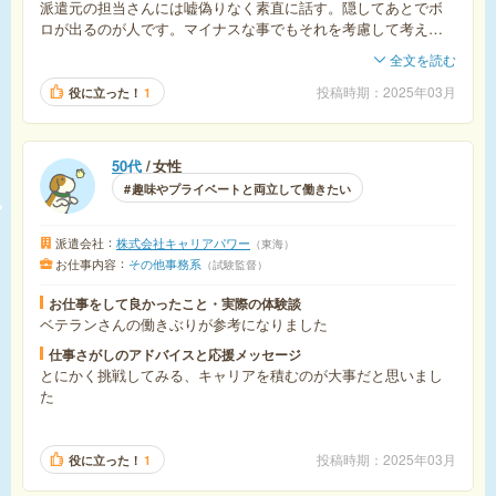
派遣元の担当さんには嘘偽りなく素直に話す。隠してあとでボ
ロが出るのが人です。マイナスな事でもそれを考慮して考える
のがコーディネーターさんなので！家から距離があると億劫に
全文を読む
なるので近場を探すのが吉
投稿時期
2025年03月
役に立った！
1
50代
女性
趣味やプライベートと両立して働きたい
派遣会社
株式会社キャリアパワー
東海
お仕事内容
その他事務系
試験監督
お仕事をして良かったこと・実際の体験談
ベテランさんの働きぶりが参考になりました
仕事さがしのアドバイスと応援メッセージ
とにかく挑戦してみる、キャリアを積むのが大事だと思いまし
た
投稿時期
2025年03月
役に立った！
1