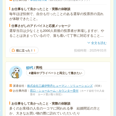
お仕事をして良かったこと・実際の体験談
毎年ほぼ恒例で、自分も行ったことのある選挙の投票所の流れ
が体験できたこと。
仕事さがしのアドバイスと応援メッセージ
選挙当日は少なくとも2000人前後の投票者が来場しますが、や
ることは決まっているので、落ち着いて丁寧に対応することを
心がけていれば問題ありません。アドバイスがあるとすれば、
全文を読む
チーム戦になるので他の人とキチンとコミニュケーションが取
れることと、最後に撤収作業があるので軍手必須です。毎回派
投稿時期
2025年03月
役に立った！
1
遣会社からは詳細がないので、経験者しか分からない情報で
す。
60代
男性
趣味やプライベートと両立して働きたい
派遣会社
株式会社三越伊勢丹ヒューマン・ソリューションズ
関東
お仕事内容
窓口・ショールーム・カウンター受付
カード会社での入会
受付 カード受け取り対応
お仕事をして良かったこと・実際の体験談
多くのお客様の人生の一コマに関われる事 結婚間近の方と
か、大きなお買い物の際に訪れていただいたり