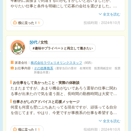
年齢的に面接まで到達するのがむずかしいと思いましたが、
やりたい仕事と条件を明確にして応募の会社を選びました。
面接では自分の状況を伝えながら、できることと応募の動機を
全文を読む
正直に話すことを念頭にいれて臨みました。
投稿時期
2024年10月
役に立った！
1
50代
女性
趣味やプライベートと両立して働きたい
派遣会社
株式会社ラヴェリオリンクスタッフ
関西
お仕事内容
その他事務系
選挙当日の受付 名簿対照 投票用紙交付 投票
所撤去作業
お仕事をして良かったこと・実際の体験談
たまたまですが、あまり機会がないであろう選挙の仕事に関わ
る事が出来たので気を遣う面と、長時間の勤務時間は大変では
あるが…思い出深い仕事となりました。
仕事さがしのアドバイスと応援メッセージ
何度も何度も壁にぶちあたってる現在ですが、頑張ってる自分
を信じてます。やはり、今更ですが事務系の仕事を希望するの
であれば、身近な知人にも聞いた意見としてスキルアップが物
全文を読む
を言う世の中なんだなと思います。
投稿時期
2024年10月
役に立った！
1