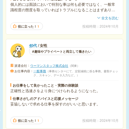
ことも全体の業務を把握する貴重な経験となりました。
個人的には面談において特別な事は何も必要ではなく、一般常
識程度の態度を取っていればトラブルになることはまずありま
せん。
全文を読む
あまりにも身勝手でブラックな条件を提示されたなど特殊な状
況でない限りは、派遣会社の担当の方、また派遣先の方ともお
投稿時期
2024年10月
役に立った！
1
互い良い人間であろうとする普通の態度で接すればお互いに利
する関係となれると思います。
40代
女性
趣味やプライベートと両立して働きたい
派遣会社
ウーマンスタッフ株式会社
関東
お仕事内容
一般事務
事務センターにて、定額減税に係る事務。書類チェッ
ク、スキャン、データ入力など。
お仕事をして良かったこと・実際の体験談
正確性と迅速さをより身につけられるようになった。
仕事さがしのアドバイスと応援メッセージ
妥協しないで求める仕事を探すのがいいと思います。
投稿時期
2024年10月
役に立った！
1