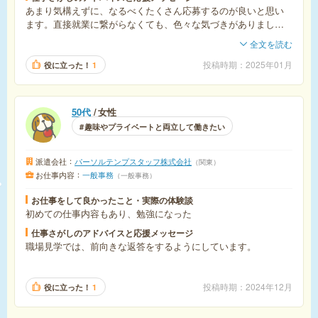
あまり気構えずに、なるべくたくさん応募するのが良いと思い
ます。直接就業に繋がらなくても、色々な気づきがありまし
た。
全文を読む
ただ当り前のことですが、連絡をいただいたときは第一希望で
なくても、すぐに対応するべきだと思います。
投稿時期
2025年01月
役に立った！
1
50代
女性
趣味やプライベートと両立して働きたい
派遣会社
パーソルテンプスタッフ株式会社
関東
お仕事内容
一般事務
一般事務
お仕事をして良かったこと・実際の体験談
初めての仕事内容もあり、勉強になった
仕事さがしのアドバイスと応援メッセージ
職場見学では、前向きな返答をするようにしています。
投稿時期
2024年12月
役に立った！
1