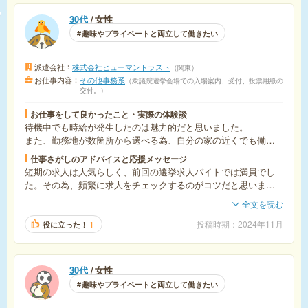
30代
女性
趣味やプライベートと両立して働きたい
派遣会社
株式会社ヒューマントラスト
関東
お仕事内容
その他事務系
衆議院選挙会場での入場案内、受付、投票用紙の
交付。
お仕事をして良かったこと・実際の体験談
待機中でも時給が発生したのは魅力的だと思いました。
また、勤務地が数箇所から選べる為、自分の家の近くでも働く
ことができるのはすごく良かったです。
仕事さがしのアドバイスと応援メッセージ
短期の求人は人気らしく、前回の選挙求人バイトでは満員でし
た。その為、頻繁に求人をチェックするのがコツだと思いま
す。
全文を読む
投稿時期
2024年11月
役に立った！
1
30代
女性
趣味やプライベートと両立して働きたい