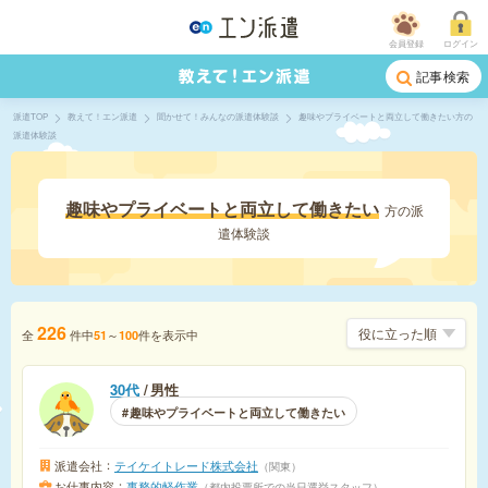
会員登録
ログイン
記事検索
派遣TOP
教えて！エン派遣
聞かせて！みんなの派遣体験談
趣味やプライベートと両立して働きたい方の
派遣体験談
趣味やプライベートと両立して働きたい
方の派
遣体験談
226
全
件中
～
件を表示中
51
100
30代
男性
趣味やプライベートと両立して働きたい
派遣会社
テイケイトレード株式会社
関東
お仕事内容
事務的軽作業
都内投票所での当日選挙スタッフ