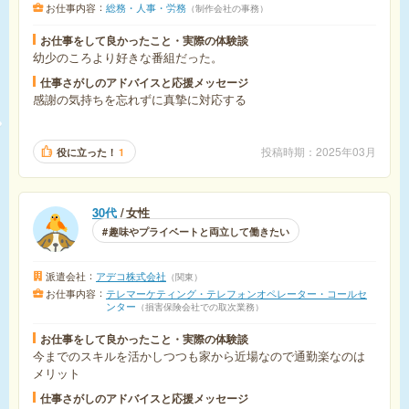
お仕事内容
総務・人事・労務
制作会社の事務
お仕事をして良かったこと・実際の体験談
幼少のころより好きな番組だった。
仕事さがしのアドバイスと応援メッセージ
感謝の気持ちを忘れずに真摯に対応する
投稿時期
2025年03月
役に立った！
1
30代
女性
趣味やプライベートと両立して働きたい
派遣会社
アデコ株式会社
関東
お仕事内容
テレマーケティング・テレフォンオペレーター・コールセ
ンター
損害保険会社での取次業務
お仕事をして良かったこと・実際の体験談
今までのスキルを活かしつつも家から近場なので通勤楽なのは
メリット
仕事さがしのアドバイスと応援メッセージ