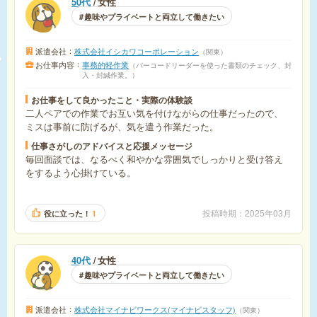
50代
女性
趣味やプライベートと両立して働きたい
派遣会社
株式会社イシカワコーポレーション
関東
お仕事内容
事務的軽作業
バーコードリーダーを使った書類のチェック、封
入・封緘作業。
お仕事をして良かったこと・実際の体験談
二人ペアでの作業でお互い気を付けながらの仕事だったので、
ミスは事前に防げるが、気を遣う作業だった。
仕事さがしのアドバイスと応援メッセージ
毎回面談では、なるべく和やかな雰囲気でしっかりと受け答え
をするよう心掛けている。
投稿時期
2025年03月
役に立った！
1
40代
女性
趣味やプライベートと両立して働きたい
派遣会社
株式会社マイナビワークス(マイナビスタッフ)
関東