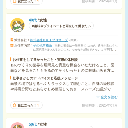
投稿時期
2025年01月
役に立った！
1
40代
女性
趣味やプライベートと両立して働きたい
派遣会社
株式会社ＯＫＩプロサーブ
関東
お仕事内容
その他事務系
当初の募集は一般事務でしたが、選考が進むうち
に選択肢が2つあるとのこと。なかなか経験できないより専門的な
部署で挑戦することを選び現在に至ります。製造関係の部署で、
組み立て指示書等の清書などを主に担っています。
お仕事をして良かったこと・実際の体験談
ものづくりの世界を垣間見る貴重な機会をいただけること、図
面などを見ることもあるのでそういったものに興味がある方に
はオススメです。実際の業務を通して学ぶというスタイルのた
仕事さがしのアドバイスと応援メッセージ
め、ExcelやWordを用いた編集作業が好き・得意だと尚良いで
面談の場ではなるべくリラックスして臨むこと。自身の経験談
す。チームワークで動く業務がほとんどなので、コミュニケー
や得意分野などあらかじめ整理しておき、スムーズに話ができ
ションは必須です。工場内での仕事になるので、外部との直接
ると良いです。アピールは2割増しくらいがベストです(笑)。
全文を読む
的やり取りはありません。
投稿時期
2025年01月
役に立った！
1
50代
女性