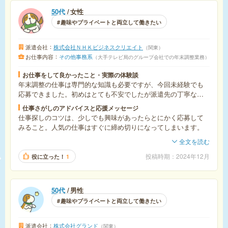
50代
女性
趣味やプライベートと両立して働きたい
派遣会社
株式会社ＮＨＫビジネスクリエイト
関東
お仕事内容
その他事務系
大手テレビ局のグループ会社での年末調整業務
お仕事をして良かったこと・実際の体験談
年末調整の仕事は専門的な知識も必要ですが、今回未経験でも
応募できました。初めはとても不安でしたが派遣先の丁寧な対
応と一緒に働く同僚が良い人ばかりで、最後まで安心して仕事
仕事さがしのアドバイスと応援メッセージ
ができました。最終日はこの仕事に応募して良かったと心から
仕事探しのコツは、少しでも興味があったらとにかく応募して
思えました。
みること。人気の仕事はすぐに締め切りになってしまいます。
全文を読む
投稿時期
2024年12月
役に立った！
1
50代
男性
趣味やプライベートと両立して働きたい
派遣会社
株式会社グランド
関東