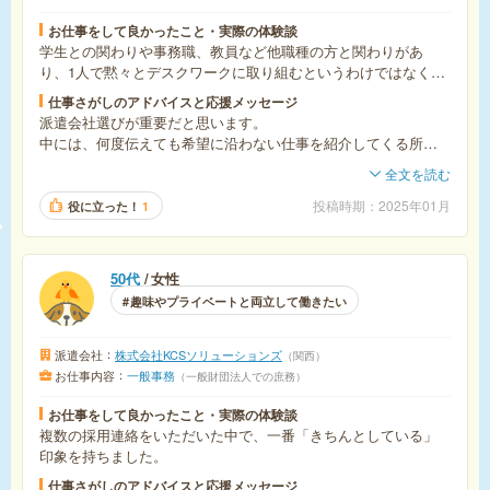
お仕事をして良かったこと・実際の体験談
学生との関わりや事務職、教員など他職種の方と関わりがあ
り、1人で黙々とデスクワークに取り組むというわけではなく、
日々の変化があり楽しく業務を行うことができる。
仕事さがしのアドバイスと応援メッセージ
派遣会社選びが重要だと思います。
中には、何度伝えても希望に沿わない仕事を紹介してくる所も
あるため、時間を有効活用するためにも自分に合った派遣会社
全文を読む
に登録して希望を詳細に伝えると良いと思います。
投稿時期
2025年01月
役に立った！
1
50代
女性
趣味やプライベートと両立して働きたい
派遣会社
株式会社KCSソリューションズ
関西
お仕事内容
一般事務
一般財団法人での庶務
お仕事をして良かったこと・実際の体験談
複数の採用連絡をいただいた中で、一番「きちんとしている」
印象を持ちました。
仕事さがしのアドバイスと応援メッセージ