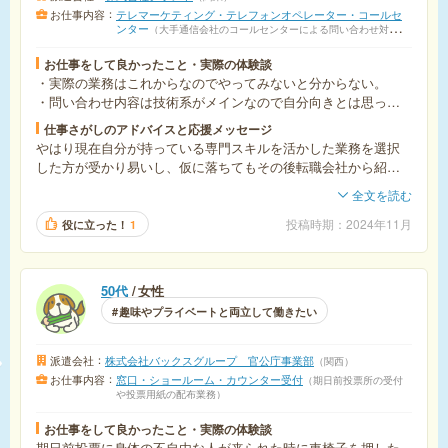
お仕事内容
テレマーケティング・テレフォンオペレーター・コールセ
ンター
大手通信会社のコールセンターによる問い合わせ対応
（研修後、ほぼ完全在宅）
お仕事をして良かったこと・実際の体験談
・実際の業務はこれからなのでやってみないと分からない。
・問い合わせ内容は技術系がメインなので自分向きとは思って
いる。
仕事さがしのアドバイスと応援メッセージ
やはり現在自分が持っている専門スキルを活かした業務を選択
した方が受かり易いし、仮に落ちてもその後転職会社から紹介
される可能性は高いと感じた。
全文を読む
投稿時期
2024年11月
役に立った！
1
50代
女性
趣味やプライベートと両立して働きたい
派遣会社
株式会社バックスグループ 官公庁事業部
関西
お仕事内容
窓口・ショールーム・カウンター受付
期日前投票所の受付
や投票用紙の配布業務
お仕事をして良かったこと・実際の体験談
期日前投票に身体の不自由な人が来られた時に車椅子を押した