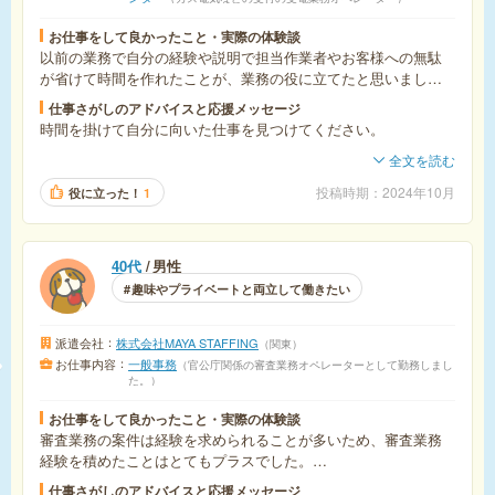
お仕事をして良かったこと・実際の体験談
以前の業務で自分の経験や説明で担当作業者やお客様への無駄
が省けて時間を作れたことが、業務の役に立てたと思いまし
た。
仕事さがしのアドバイスと応援メッセージ
時間を掛けて自分に向いた仕事を見つけてください。
全文を読む
投稿時期
2024年10月
役に立った！
1
40代
男性
趣味やプライベートと両立して働きたい
派遣会社
株式会社MAYA STAFFING
関東
お仕事内容
一般事務
官公庁関係の審査業務オペレーターとして勤務しまし
た。
お仕事をして良かったこと・実際の体験談
審査業務の案件は経験を求められることが多いため、審査業務
経験を積めたことはとてもプラスでした。
また、エスカレーションの流れや上位工程も個人的に任された
仕事さがしのアドバイスと応援メッセージ