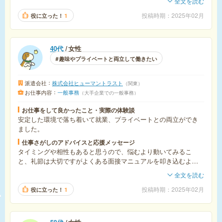
全文を読む
ますので、あきらめずチャレンジしていいと思います。業務に
就く前に学び直すのもいいかもしれません。
投稿時期
2025年02月
役に立った！
1
40代
女性
趣味やプライベートと両立して働きたい
派遣会社
株式会社ヒューマントラスト
関東
お仕事内容
一般事務
大手企業での一般事務
お仕事をして良かったこと・実際の体験談
安定した環境で落ち着いて就業、プライベートとの両立ができ
ました。
仕事さがしのアドバイスと応援メッセージ
タイミングや相性もあると思うので、悩むより動いてみるこ
と、礼節は大切ですがよくある面接マニュアルを叩き込むよ
り、本音で自然体で人と接する方がいいと思います！
全文を読む
投稿時期
2025年02月
役に立った！
1