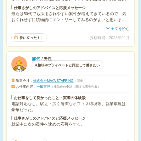
た。また大量募集の案件なので、同期がたくさんいるのも心強
仕事さがしのアドバイスと応援メッセージ
いです。
最近は50代でも採用されやすい案件が増えてきているので、気
おくれせずに積極的にエントリーしてみるのがよいと思いま
す。また職場見学まですすんでも希望と合わなかったり違和感
全文を読む
を感じたら辞退する勇気も必要かと思いました。短期で退職す
ることになるのは心理的にも経済的にも負担となるので、自分
投稿時期
2025年01月
役に立った！
1
に合った派遣先を慎重にみきわめることが大切かと思います。
50代
男性
趣味やプライベートと両立して働きたい
派遣会社
株式会社MAYA STAFFING
関東
お仕事内容
一般事務
補助金の申請に関する審査作業
お仕事をして良かったこと・実際の体験談
電話対応なし。駅近・広く清潔なオフィス環境等、就業環境は
豪華だった。
仕事さがしのアドバイスと応援メッセージ
就業中に次の案件へ速めの応募をする。