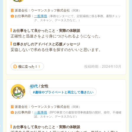
派遣会社
ウーマンスタッフ株式会社
関東
お仕事内容
一般事務
事務センターにて、定額減税に係る事務。書類チェッ
ク、スキャン、データ入力など。
お仕事をして良かったこと・実際の体験談
正確性と迅速さをより身につけられるようになった。
仕事さがしのアドバイスと応援メッセージ
妥協しないで求める仕事を探すのがいいと思います。
投稿時期
2024年10月
役に立った！
1
40代
女性
趣味やプライベートと両立して働きたい
派遣会社
ウーマンスタッフ株式会社
関東
お仕事内容
一般事務
BPO事業での書類管理事務書類の開封、捺印、不備確
認、スキャン、データ入力など
お仕事をして良かったこと・実際の体験談