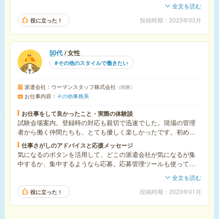
明し、お仕事紹介につなげて頂けるよう努力しました。
全文を読む
投稿時期
2023年03月
役に立った！
50代
女性
その他のスタイルで働きたい
派遣会社
ウーマンスタッフ株式会社
関東
お仕事内容
その他事務系
お仕事をして良かったこと・実際の体験談
試験会場案内。登録時の対応も親切で迅速でした。現場の管理
者から働く仲間たちも、とても優しく楽しかったです。初めて
でも安心でした。次は試験監督補佐をやりたいです。興味と積
仕事さがしのアドバイスと応援メッセージ
極性を持って働くとスキルアップができそうな様子が良かった
気になるのボタンを活用して、どこの派遣会社が気になるが集
です。
中するか、集中するようなら応募。応募管理ツールも使って、
自分が混乱しないようにしました。大概が電話とスマホで登録
全文を読む
できましたので、応募を増やしました。あとは、派遣会社から
流れてくるメールなどでのお知らせを豆にチェックしていま
投稿時期
2023年01月
役に立った！
す。