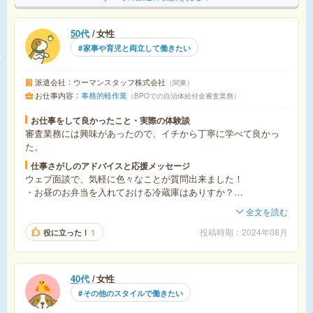
50代
女性
家事や育児と両立して働きたい
派遣会社
ウーマンスタッフ株式会社
関東
お仕事内容
事務的軽作業
BPOでの自治体給付金審査業務
お仕事をして良かったこと・実際の体験談
審査業務には興味があったので、イチから丁寧に学べて良かっ
た。
仕事さがしのアドバイスと応援メッセージ
ウェブ面談で、気軽に色々なことが質問出来ました！
・お昼のお弁当を入れておける冷蔵庫はありすか？
・スニーカーで出社してもOKですか？
全文を読む
など、
採用かどうかもわからないのに、こんな事聞いても良いのか
投稿時期
2024年08月
役に立った！
1
な？と心配していたけど、思い切って聞いておくと始業までの
心の準備が出来て不安が減り、良いスタートがきれました。
40代
女性
その他のスタイルで働きたい