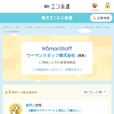
会員登録
ログイン
記事検索
派遣TOP
教えて！エン派遣
聞かせて！みんなの派遣体験談
ウーマンスタッフ株式会社（関東）に登録し
た方の派遣体験談
ウーマンスタッフ株式会社
関東
に登録した方の派遣体験談
この派遣会社への口コミ・評価を見る
8
全
件中
～
件を表示中
1
8
40代
女性
趣味やプライベートと両立して働きたい