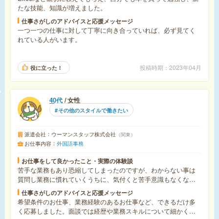
たな技能、知識が増えました。
仕事さがしのアドバイスと応援メッセージ
一つ一つの仕事に対して丁寧に向き合っていれば、必ず見てく
れている人がいます。
投稿時期
2023年04月
役に立った！
40代
女性
その他のスタイルで働きたい
派遣会社
ウーマンスタッフ株式会社
関東
お仕事内容
外国語事務
お仕事をして良かったこと・実際の体験談
苦手な業務もあり恐縮してしまったのですが、わからない事は
質問し業務に慣れていくうちに、気付くと苦手意識もなくなっ
ていました。派遣会社の担当者さんが親身に相談に乗ってくだ
仕事さがしのアドバイスと応援メッセージ
さり心強かったです。
希望条件のお仕事、業務経験のあるお仕事など、できるだけ多
く応募しました。面談では経歴や業務スキルについて細かく説