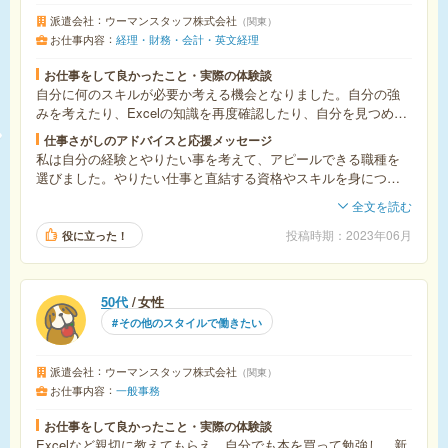
派遣会社
ウーマンスタッフ株式会社
関東
お仕事内容
経理・財務・会計・英文経理
お仕事をして良かったこと・実際の体験談
自分に何のスキルが必要か考える機会となりました。自分の強
みを考えたり、Excelの知識を再度確認したり、自分を見つめ直
すいい機会となりました。
仕事さがしのアドバイスと応援メッセージ
私は自分の経験とやりたい事を考えて、アピールできる職種を
選びました。やりたい仕事と直結する資格やスキルを身につけ
るのは大事だと思いました。
全文を読む
また掲載されてすぐに応募した方が他の人で決まる前に動ける
のでいいと思います。
投稿時期
2023年06月
役に立った！
50代
女性
その他のスタイルで働きたい
派遣会社
ウーマンスタッフ株式会社
関東
お仕事内容
一般事務
お仕事をして良かったこと・実際の体験談
Excelなど親切に教えてもらえ、自分でも本を買って勉強し、新