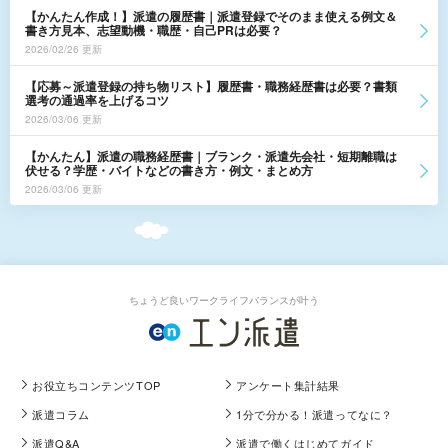
【かんたん作成！】派遣の履歴書｜派遣登録でそのまま使える例文＆
書き方見本、志望動機・職歴・自己PRは必要？
2026/02/26 更新
【応募～派遣登録の持ち物リスト】履歴書・職務経歴書は必要？書類
選考の通過率を上げるコツ
2026/03/06 更新
【かんたん】派遣の職務経歴書｜ブランク・派遣先会社・短期離職は
伏せる？学歴・バイトなどの書き方・例文・まとめ方
2026/03/06 更新
ちょうど良いワークライフバランスが叶う
お役立ちコンテンツTOP
アンケート集計結果
派遣コラム
1分で分かる！派遣ってなに？
派遣Q&A
派遣で働くはじめてガイド