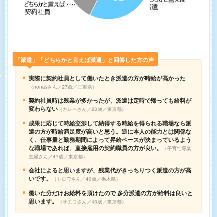
「派遣」「どちらかと言えば派遣」と回答した方の声
実際に契約社員として働いたとき派遣の方が時給が高かった
nonasさん／27歳／三重県
契約社員時は残業が多かったが、派遣は定時で帰っても給料が
変わらない
カレーさん／23歳／東京都
成果に応じて時給交渉して納得する時給を得られる職場なら派
遣の方が時給満足度が高いと思う。逆に本人の能力とは関係な
く、仕事量と勤務期間によって昇給ペースが決まっているよう
な職場であれば、直接雇用の契約職員の方が良い。
子育て専業
主婦さん／47歳／東京都
会社によると思いますが、残業代がきっちりつく派遣の方が高
いです。
トロワさん／40歳／栃木県
働いた分だけお給料を頂けたので 多分派遣の方が給料は良いと
思います。
サエコさん／43歳／東京都