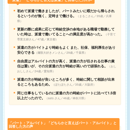
初めて派遣で働きましたが、パートみたいに暇だから帰らされ
るというのが無く、定時まで働ける。
まるこさん／35歳／兵庫
県
更新の際に成果に応じて時給交渉の余地がある職場で勤務して
いた時は、派遣で働いてることへの満足度が高かった。
子育て
専業主婦さん／47歳／東京都
派遣の方がバイトより時給もよく また、社保、福利厚生があり
安心できる
麺類大好きメンさん／29歳／千葉県
自由度はアルバイトの方が高く、派遣の方が任される仕事の責
任は重いが、その分派遣の方が時給が高いので頑張れる。
おし
おししさん／24歳／愛知県
派遣の方が時給が良いところが多く、時給に関して相談が出来
るところもあるため。
ぽたぽたさん／35歳／大阪府
同じ仕事をしているのに派遣の方の時給がパートに比べて1.5倍
以上だったので。
sato.さん／46歳／神奈川県
「パート・アルバイト」「どちらかと言えばパート・アルバイト」と
回答した方の声