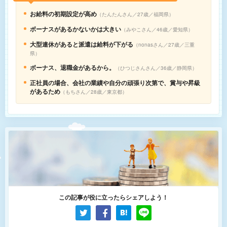
お給料の初期設定が高め
たんたんさん／27歳／福岡県
ボーナスがあるかないかは大きい
みやこさん／46歳／愛知県
大型連休があると派遣は給料が下がる
nonasさん／27歳／三重
県
ボーナス、退職金があるから。
ひつじさんさん／36歳／静岡県
正社員の場合、会社の業績や自分の頑張り次第で、賞与や昇級
があるため
もちさん／28歳／東京都
この記事が役に立ったらシェアしよう！