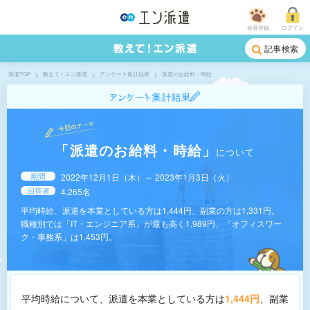
会員登録
ログイン
記事検索
派遣TOP
教えて！エン派遣
アンケート集計結果
派遣のお給料・時給
派遣のお給料・時給
について
期間
2022年12月1日（木）～ 2023年1月3日（火）
回答者
4,265名
平均時給、派遣を本業としている方は1,444円、副業の方は1,331円。
職種別では「IT・エンジニア系」が最も高く1,989円、「オフィスワー
ク・事務系」は1,453円。
平均時給について、派遣を本業としている方は
1,444円
、副業