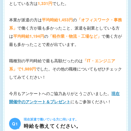
としている方は
1,331円
でした。
本業が派遣の方は
平均時給1,453円
の
「オフィスワーク・事務
系」
で働く方が最も多かったこと、派遣を副業としている方
は
平均時給1,194円
の
「軽作業・物流・工場など」
で働く方が
最も多かったことで差が出ています。
職種別の平均時給で最も高額だったのは
「IT・エンジニア
系」で1,989円
でした。その他の職種についてもぜひチェック
してみてください！
今月もアンケートへのご協力ありがとうございました。
現在
開催中のアンケート＆プレゼント
にもご参加ください！
現在派遣で働いている方に伺います。
Q1
時給を教えてください。