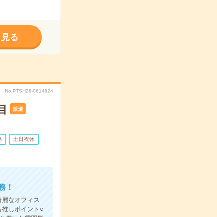
く見る
No.PTSH26-0614824
目
派遣
務
土日祝休
務！
綺麗なオフィス
推しポイント○