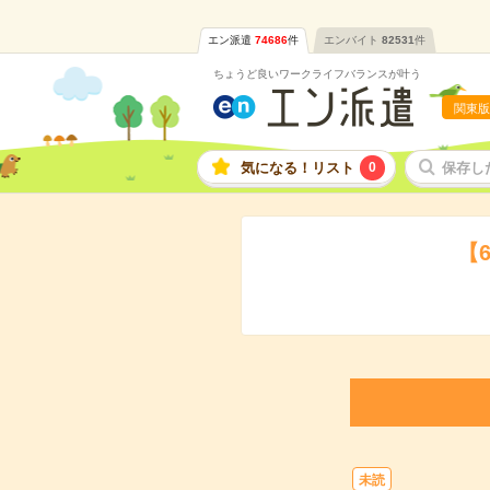
エン派遣
74686
件
エンバイト
82531
件
ちょうど良いワークライフバランスが叶う
関東版
気になる！リスト
0
保存し
【
未読