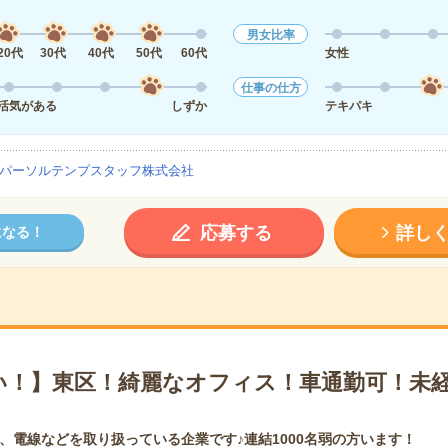
男女比率
20代
30代
40代
50代
60代
女性
仕事の仕方
活気がある
しずか
テキパキ
パーソルテンプスタッフ株式会社
応募する
詳し
になる！
い！】東区！綺麗なオフィス！車通勤可！未経
、電線などを取り扱っている企業です♪連結1000名弱の方います！