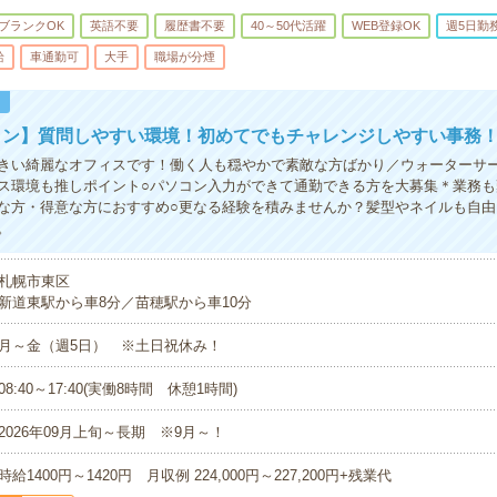
ブランクOK
英語不要
履歴書不要
40～50代活躍
WEB登録OK
週5日勤
給
車通勤可
大手
職場が分煙
！
イン】質問しやすい環境！初めてでもチャレンジしやすい事務
きい綺麗なオフィスです！働く人も穏やかで素敵な方ばかり／ウォーターサ
ス環境も推しポイント○パソコン入力ができて通勤できる方を大募集＊業務も
な方・得意な方におすすめ○更なる経験を積みませんか？髪型やネイルも自由
。
札幌市東区
新道東駅から車8分／苗穂駅から車10分
月～金（週5日） ※土日祝休み！
08:40～17:40(実働8時間 休憩1時間)
2026年09月上旬～長期 ※9月～！
時給1400円～1420円 月収例 224,000円～227,200円+残業代