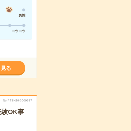
男性
コツコツ
く見る
No.PTSH26-0609987
験OK事