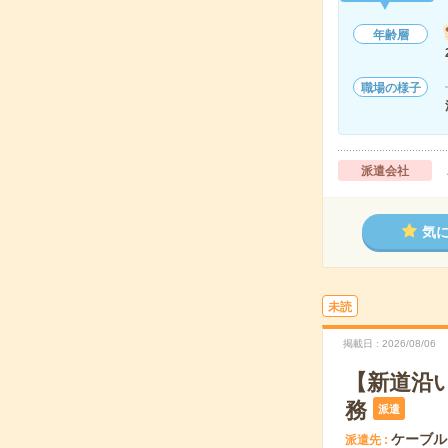
年齢層
職場の様子
派遣会社
気
未読
掲載日
2026/08/06
【新道沿
務
派遣
ケーブル
派遣先