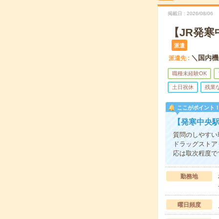
掲載日
2026/08/06
【JR発
派遣
＼国内機
派遣先
職種未経験OK
土日祝休
残業
ここがポイント
【発寒中央
質問のしやすい
ドラッグストア
応は取次程度で
勤務地
曜日頻度