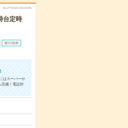
No.PTSH26-0616339
時台定時
週5日勤務
！
にはスーパーや
ム完備！電話対