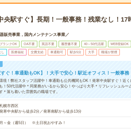
寒中央駅すぐ】長期！一般事務！残業なし！17
器販売事業，国内メンテナンス事業／
ブランクOK
OA不要
英語不要
履歴書不要
40～50代活躍
WEB登録OK
なし
医療福祉
交費支給
車通勤可
駅歩5分
大手
職場が禁煙
！
駅すぐ！車通勤もOK】！大手で安心！駅近オフィス！一般事務
環境！弊社スタッフ活躍中！車通勤も公共機関もOK！発寒中央駅すぐ！近く
も！50代活躍中＊同業務がいるから安心！やっぱり大手＊リフレッシュルー
す＊落ち着いた雰囲気の職場です。
札幌市西区
発寒中央駅から徒歩2分／発寒南駅から徒歩13分
月～金（週5日） ※土日祝おやすみ！