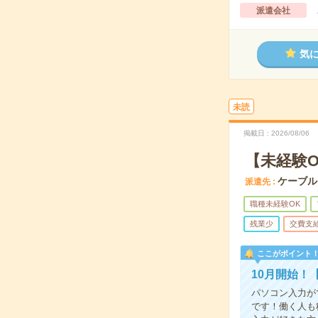
派遣会社
気
未読
掲載日
2026/08/06
【未経験
ケーブル
派遣先
職種未経験OK
残業少
交費支
ここがポイント
10月開始！
パソコン入力が
です！働く人も