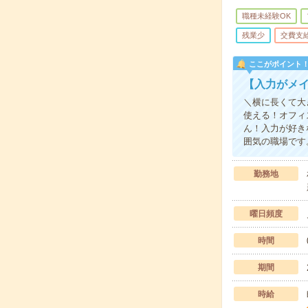
職種未経験OK
残業少
交費支
ここがポイント
【入力がメ
＼横に長くて大
使える！オフィ
ん！入力が好き
囲気の職場です
勤務地
曜日頻度
時間
期間
時給