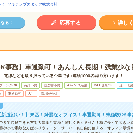
パーソルテンプスタッフ株式会社
応募する
詳し
になる！
OK事務】車通勤可！あんしん長期！残業少な
、電線などを取り扱っている企業です♪連結1000名弱の方います！
ブランクOK
英語不要
履歴書不要
40～50代活躍
WEB登録OK
週5日勤
給
車通勤可
大手
職場が分煙
！
【新道沿い！】東区！綺麗なオフィス！車通勤可！未経験OK事
できて通勤できる方を大募集＊業務も難しくありません！横に長くて大きい
穏やかで素敵な方ばかりウォーターサーバーも自由に使える！オフィス環境も