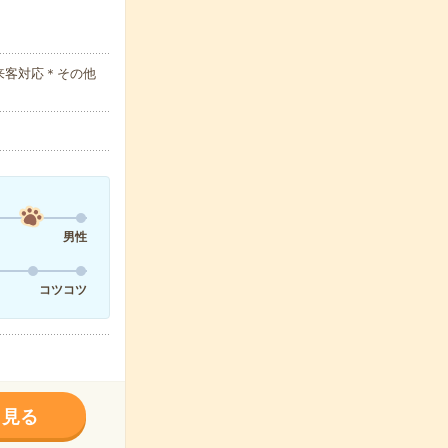
来客対応＊その他
男性
コツコツ
く見る