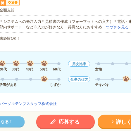
交通費
全額支給
＊システムへの発注入力＊見積書の作成（フォーマットへの入力）＊電話・
部内サポート など※入力が好きな方・得意な方におすすめ…
つづきを見る
未経験OK！
男女比率
20代
30代
40代
50代
60代
女性
仕事の仕方
活気がある
しずか
テキパキ
パーソルテンプスタッフ株式会社
応募する
詳し
になる！