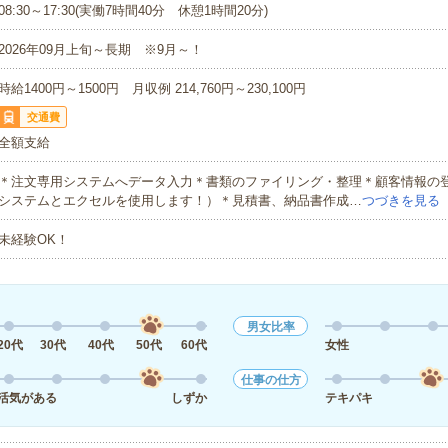
08:30～17:30(実働7時間40分 休憩1時間20分)
2026年09月上旬～長期 ※9月～！
時給1400円～1500円 月収例 214,760円～230,100円
交通費
全額支給
＊注文専用システムへデータ入力＊書類のファイリング・整理＊顧客情報の
システムとエクセルを使用します！）＊見積書、納品書作成…
つづきを見る
未経験OK！
男女比率
20代
30代
40代
50代
60代
女性
仕事の仕方
活気がある
しずか
テキパキ