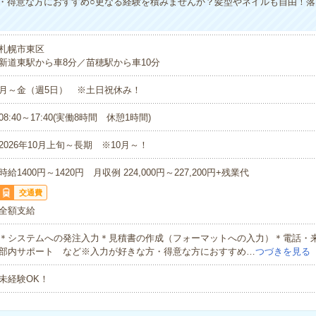
・得意な方におすすめ○更なる経験を積みませんか？髪型やネイルも自由！落
札幌市東区
新道東駅から車8分／苗穂駅から車10分
月～金（週5日） ※土日祝休み！
08:40～17:40(実働8時間 休憩1時間)
2026年10月上旬～長期 ※10月～！
時給1400円～1420円 月収例 224,000円～227,200円+残業代
交通費
全額支給
＊システムへの発注入力＊見積書の作成（フォーマットへの入力）＊電話・
部内サポート など※入力が好きな方・得意な方におすすめ…
つづきを見る
未経験OK！