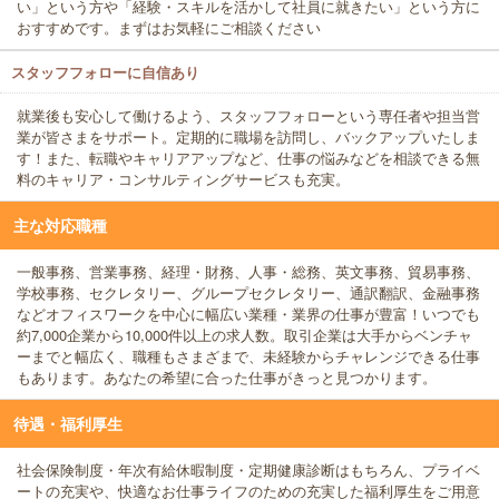
い」という方や「経験・スキルを活かして社員に就きたい」という方に
おすすめです。まずはお気軽にご相談ください
スタッフフォローに自信あり
就業後も安心して働けるよう、スタッフフォローという専任者や担当営
業が皆さまをサポート。定期的に職場を訪問し、バックアップいたしま
す！また、転職やキャリアアップなど、仕事の悩みなどを相談できる無
料のキャリア・コンサルティングサービスも充実。
主な対応職種
一般事務、営業事務、経理・財務、人事・総務、英文事務、貿易事務、
学校事務、セクレタリー、グループセクレタリー、通訳翻訳、金融事務
などオフィスワークを中心に幅広い業種・業界の仕事が豊富！いつでも
約7,000企業から10,000件以上の求人数。取引企業は大手からベンチャ
ーまでと幅広く、職種もさまざまで、未経験からチャレンジできる仕事
もあります。あなたの希望に合った仕事がきっと見つかります。
待遇・福利厚生
社会保険制度・年次有給休暇制度・定期健康診断はもちろん、プライベ
ートの充実や、快適なお仕事ライフのための充実した福利厚生をご用意