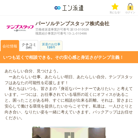
気になる!
ログイン
パーソルテンプスタッフ株式会社
労働者派遣事業許可番号:派13-010026
職業紹介事業許可番号:13-ユ-010486
クチコミ
派遣のお仕事
会社情報
120
件
0
件
いつも近くで相談できる。その安心感と身近さがテンプ主義！
あたらしい自分、見つけよう。
ーあたらしい仕事、あたらしい明日、あたらしい自分。テンプスタッ
フはあなたの可能性を応援します！
私たちはいつも、皆さまの『身近なパートナーでありたい』と考えて
います。一つには、お仕事されている場所の近くにオフィスがあるこ
と。困ったことがある時、すぐに相談が出来る距離。それは、皆さまに
安心して働ける環境を提供したいからこそです。私達は、一人ひとりと
向き合い、なりたい姿を一緒に考えていきます。バックアップはお任せ
ください。