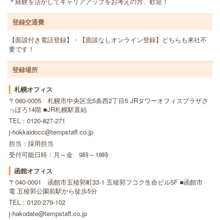
＊経験を活かしてキャリアアップをお考えの方、歓迎！
登録交通費
【面談付き電話登録】・【面談なしオンライン登録】どちらも来社不
要です！
登録場所
札幌オフィス
〒060-0005 札幌市中央区北5条西2丁目5 JRタワーオフィスプラザさ
っぽろ14階 ■JR札幌駅直結
TEL：0120-827-271
j-hokkaidocc@tempstaff.co.jp
担当：採用担当
受付可能日時：月～金 9時～18時
函館オフィス
〒040-0001 函館市五稜郭町33-1 五稜郭フコク生命ビル5F ■函館市
電 五稜郭公園前駅から徒歩5分
TEL：0120-279-102
j-hakodate@tempstaff.co.jp