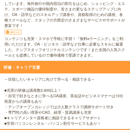
しています。海外旅行や国内宿泊の割引をはじめ、ショッピング・エス
テ、スポーツ施設の優待制度や、皆さまの更なるステップアップに向
け、OA・語学などのスキルアップ講座や、資格取得のための講座、各
種スクールなど、スタッフの方限定のさまざまなサービスやサポートが
豊富です！
ポイント
コンテンツも充実・スマホで手軽に学習！『無料eラーニング』をご利
用いただけます。OA・ビジネス・語学など仕事に必要なスキルに厳選
した、テンプスタッフオリジナルコンテンツです！また全国の人気スク
ールとも提携しているので優待価格で受講できます。
研修・キャリア支援
～目指したいキャリアに向けて学べる・相談できる～
■充実の研修は講座数2,600以上！
・自宅で好きなときに学べるOA講座、英会話やビジネスマナーは10分
程度からの講座もあり
・テンプオープンカレッジでは少人数クラスで講師サポート付き
・専門性の高い理系やCAD、経理・貿易講座も充実
■キャリアメンター資格者に相談できるキャリアサポート
■学習パソコンレンタル・パソコン割引サービスもあり！