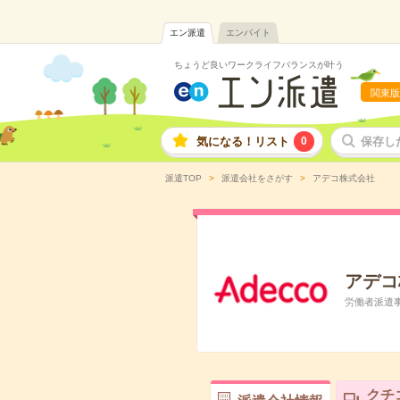
エン派遣
エンバイト
ちょうど良いワークライフバランスが叶う
関東版
気になる！リスト
0
保存し
派遣TOP
派遣会社をさがす
アデコ株式会社
アデコ
労働者派遣事業
クチ