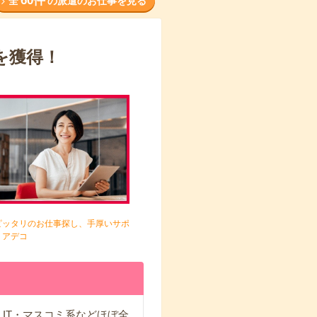
60件
全
の派遣のお仕事を見る
を獲得！
ピッタリのお仕事探し、手厚いサポ
、アデコ
IT・マスコミ系などほぼ全