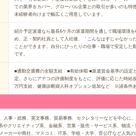
ての業界をカバー。グローバル企業との取引が多いのも特
未経験者向けまで幅広くご用意しています。
紹介予定派遣なら最長6ケ月の派遣期間を通して職場環境を
め、正・契約社員として入社後、「こんなはずじゃなかっ
ことができます。自分にぴったりの仕事・職場で安定した
です。
■通勤交通費の全額支給 ■有給休暇 ■派遣賃金基準の設定
定。さらにアデコの評価制度をもとに、評価に応じた時給改
万円支給、健康診断婦人科オプション追加など ※諸条件
、人事・総務、英文事務、貿易事務、セクレタリーなどを中心に、SE
ア系やクリエイティブ系、金融系、営業・販売・サービス系、物流
メーカーや商社、マスコミ、IT系、学校・大学、官公庁など人気