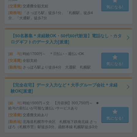
交通費
交通費全額支給
気になる!
勤務地
「さっぽろ駅」徒歩1分、「札幌駅」徒歩4
分、「大通駅」徒歩7分
【50名募集＊未経験OK・50代60代歓迎】電話なし・カタ
ログギフトのデータ入力[派遣]
給 与
時給1700円～ ＊日払い・週払いOK
交通費
全額支給
気になる!
勤務地
さっぽろ駅より徒歩4分 大通駅 札幌駅
【完全在宅】データ入力など＊大手グループ会社＊未経
験OK[派遣]
給 与
時給1500円＋交 【月収例】303,750円～ ■
給与の前払いが可能な速払いサービスあり
交通費
交通費支給あり
気になる!
勤務地
北海道札幌市中央区 札幌地下鉄南北線 さっ
ぽろ（札幌市営）駅徒歩3分、函館本線 札幌駅徒歩3分