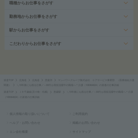
職種からお仕事をさがす
勤務地からお仕事をさがす
駅からお仕事をさがす
こだわりからお仕事をさがす
派遣TOP
北海道
北海道
恵庭市
マンパワーグループ株式会社 ケアサービス事業部 （医療福祉介護
関連）
＼10年後にも残る仕事／～60代も現役活躍中の職場へ＊介護（108364624）の派遣の仕事詳細
派遣TOP
ＪＲ千歳線(苫小牧－札幌)
恵庭駅
＼10年後にも残る仕事／～60代も現役活躍中の職場へ＊介護
（108364624）の派遣の仕事詳細
個人情報の取り扱いについて
ご利用規約
ヘルプ・お問い合わせ
掲載のお問い合わせ
エン会社概要
サイトマップ