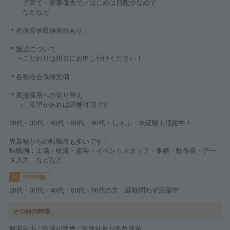
子育て・家事優先で／はじめは日数少なめで
などなど
＊産休育休取得実績あり！
＊施設について
→こだわりは担当にお申し付けください！
＊各種社会保険完備
＊直接雇用への切り替え
→ご希望があれば調整可能です
20代・30代・40代・50代・60代・しゅふ・未経験も活躍中！
異業種からの転職者も多いです！
転職例：工場・物流・接客・イベントスタッフ・事務・軽作業・デー
タ入力 などなど
平均年齢
20代・30代・40代・50代・60代の方 経験問わず活躍中！
その他の特徴
服装自由 / 職場が禁煙 / 派遣社員が多数就業