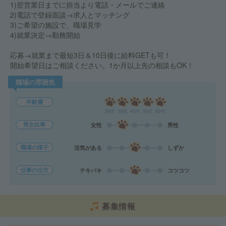
1)翌営業日までに担当より電話・メールでご連絡
2)電話で登録面談→求人とマッチング
3)ご希望の施設で、職場見学
4)就業決定→勤務開始
応募→就業まで最短3日＆10日後に給料GETも可！
開始希望日はご相談ください。1か月以上先の相談もOK！
職場の雰囲気
年齢層
20代
30代
40代
50代
60代
男女比率
女性
男性
職場の様子
活気がある
しずか
仕事の仕方
テキパキ
コツコツ
募集情報