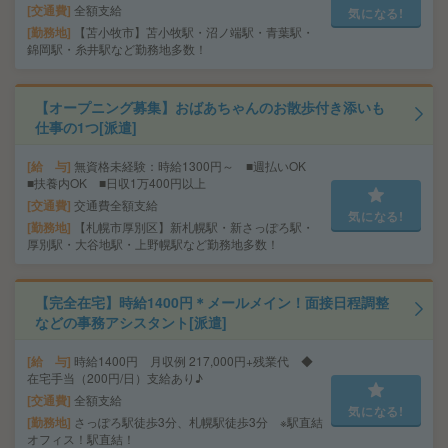
交通費
全額支給
気になる!
勤務地
【苫小牧市】苫小牧駅・沼ノ端駅・青葉駅・
錦岡駅・糸井駅など勤務地多数！
【オープニング募集】おばあちゃんのお散歩付き添いも
仕事の1つ[派遣]
給 与
無資格未経験：時給1300円～ ■週払いOK
■扶養内OK ■日収1万400円以上
交通費
交通費全額支給
気になる!
勤務地
【札幌市厚別区】新札幌駅・新さっぽろ駅・
厚別駅・大谷地駅・上野幌駅など勤務地多数！
【完全在宅】時給1400円＊メールメイン！面接日程調整
などの事務アシスタント[派遣]
給 与
時給1400円 月収例 217,000円+残業代 ◆
在宅手当（200円/日）支給あり♪
交通費
全額支給
気になる!
勤務地
さっぽろ駅徒歩3分、札幌駅徒歩3分 ※駅直結
オフィス！駅直結！