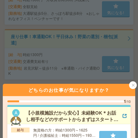
交通費
全額支給
気になる!
勤務地
大通駅徒歩5分、さっぽろ駅徒歩8分 ※おしゃ
れなオフィス！ベンチャーです！
座り仕事！車通勤OK！平日休み！野菜の選別・梱包[派
遣]
給 与
時給1300円
交通費
交通費支給有り
気になる!
勤務地
岩見沢駅～徒歩11分 ※車通勤・バイク通勤O
K
どちらのお仕事が気になりますか？
最大27名！10月！研修後完全在宅！大手×面接日程調整
[派遣]
1
/10
給 与
時給1400円 月収例 217,000円+残業代 ◆
【小規模施設だから安心】未経験OK＊お話
在宅手当（200円/日）支給あり♪
し相手などのサポートからまずはスタート！
交通費
全額支給
気になる!
[派遣]
勤務地
さっぽろ駅徒歩3分、札幌駅徒歩3分 ※駅直結
無資格の方：時給1300円～1625
給与
オフィス！駅直結！
円 / 介護福祉士：時給1550円～1937