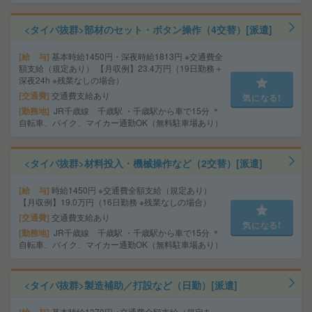
<タイパ抜群>部材のセット・ボタン操作（4交替）[派遣]
給 与
基本時給1450円・深夜時給1813円 ※交通費全
額支給（規定あり） 【月収例】23.4万円（19日勤務＋
深夜24h ※残業なしの場合）
交通費
交通費支給あり
気になる!
勤務地
JR千歳線 千歳駅 ・千歳駅から車で15分 ＊
自転車、バイク、マイカー通勤OK（無料駐車場あり）
<タイパ抜群>材料投入・機械操作など（2交替）[派遣]
給 与
時給1450円 ※交通費全額支給（規定あり）
【月収例】19.0万円（16日勤務 ※残業なしの場合）
交通費
交通費支給あり
気になる!
勤務地
JR千歳線 千歳駅 ・千歳駅から車で15分 ＊
自転車、バイク、マイカー通勤OK（無料駐車場あり）
<タイパ抜群>製造補助／打設など（日勤）[派遣]
基本時給1370円 ※交通費全額支給（規定あ