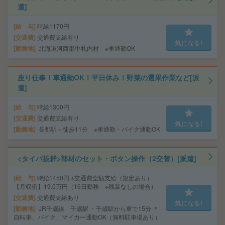
遣]
給 与
時給1170円
交通費
交通費支給有り
気になる!
勤務地
北海道河西郡中札内村 ※車通勤OK
座り仕事！車通勤OK！平日休み！野菜の選果作業など[派
遣]
給 与
時給1300円
交通費
交通費支給有り
気になる!
勤務地
長都駅～徒歩11分 ※車通勤・バイク通勤OK
<タイパ抜群>部材のセット・ボタン操作（2交替）[派遣]
給 与
時給1450円 ※交通費全額支給（規定あり）
【月収例】19.0万円（16日勤務 ※残業なしの場合）
交通費
交通費支給あり
気になる!
勤務地
JR千歳線 千歳駅 ・千歳駅から車で15分 ＊
自転車、バイク、マイカー通勤OK（無料駐車場あり）