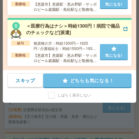
円 / 初任者以上：時給1450円～1812
【恵庭市】恵庭駅・恵み野駅・サッポ
気になる!
勤務地
円
ロビール庭園駅・島松駅など勤務地多
【チカホ直結】大人気！週4日勤務＊時短勤務＊事務的軽
数！
作業[派遣]
＜医療行為はナシ＞時給1300円！病院で備品
のチェックなど[派遣]
給 与
時給1300円
交通費
交通費支給
無資格の方：時給1300円～1625
給与
気になる!
勤務地
北海道 札幌市中央区 「大通駅」 徒歩 4分,
円 / 介護福祉士：時給1550円～1937
「さっぽろ駅」 徒歩 5分
円 / 初任者以上：時給1450円～1812
【恵庭市】恵庭駅・恵み野駅・サッポ
気になる!
勤務地
円
ロビール庭園駅・島松駅など勤務地多
数！
【フルタイムじゃ働けない！という方へ】週3や時短もO
K＊ケアスタッフ[派遣]
スキップ
どちらも気になる！
給 与
無資格未経験：時給1300円～ 経験者：時給
1350円～★日払い／週払い制度あり（月払いも選べま
しばらく表示しない
す）※稼働開始時は手続き完了次第のお支払いとなりま
す。
気になる!
交通費
交通費全額支給※規定有
勤務地
【苫小牧市】苫小牧・青葉・糸井・勇払など
勤務地多数！