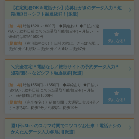
【在宅勤務OK＆電話ナシ】応募はがきのデータ入力＊短
期/週3日～シフト融通抜群！[派遣]
給 与
時給1620～1800円 ◆昇給あり ◆日払い(速
払い：給料日前に70％迄受取可能/規定有)＋月払い ※
研修時は時給1500円
気になる!
勤務地
《在宅勤務OK！》出社の際は、さっぽろ駅…
徒歩1分／札幌駅…徒歩4分／大通駅…徒歩7分
＼完全在宅＊電話なし／旅行サイトの予約データ入力＊
短期/週3～などシフト融通抜群[派遣]
給 与
時給1550円～1650円 ◆昇給あり ◆日払い
(速払い：給料日前に70％迄受取可能/規定有)＋月払
い ※研修時は時給1500円
気になる!
勤務地
《完全在宅！》研修期間→大通駅…徒歩4分／
さっぽろ駅…徒歩7分／札幌駅…徒歩10分
週1日×3h～のスキマ時間でコツコツお仕事！電話ナシの
かんたんデータ入力@旭川[派遣]