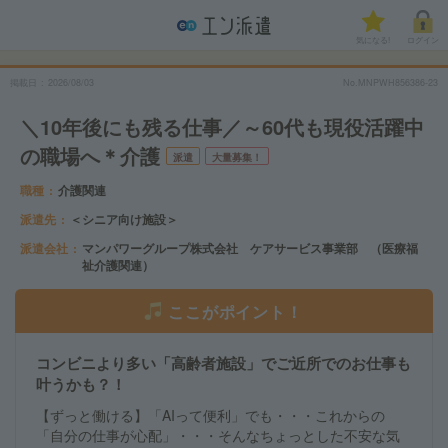
気になる!
ログイン
掲載日
2026/08/03
No.MNPWH856386-23
＼10年後にも残る仕事／～60代も現役活躍中
の職場へ＊介護
派遣
大量募集！
職種
介護関連
派遣先
＜シニア向け施設＞
派遣会社
マンパワーグループ株式会社 ケアサービス事業部 （医療福
祉介護関連）
ここがポイント！
コンビニより多い「高齢者施設」でご近所でのお仕事も
叶うかも？！
【ずっと働ける】「AIって便利」でも・・・これからの
「自分の仕事が心配」・・・そんなちょっとした不安な気