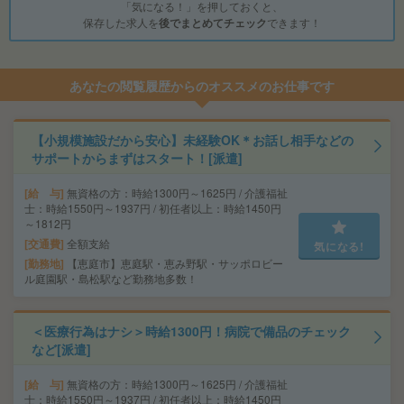
「気になる！」を押しておくと、
保存した求人を
後でまとめてチェック
できます！
あなたの閲覧履歴からのオススメのお仕事です
【小規模施設だから安心】未経験OK＊お話し相手などの
サポートからまずはスタート！[派遣]
給 与
無資格の方：時給1300円～1625円 / 介護福祉
士：時給1550円～1937円 / 初任者以上：時給1450円
～1812円
交通費
全額支給
気になる!
勤務地
【恵庭市】恵庭駅・恵み野駅・サッポロビー
ル庭園駅・島松駅など勤務地多数！
＜医療行為はナシ＞時給1300円！病院で備品のチェック
など[派遣]
給 与
無資格の方：時給1300円～1625円 / 介護福祉
士：時給1550円～1937円 / 初任者以上：時給1450円