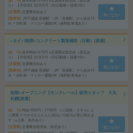
給 与
り） 【月収例】22.9万円（20日勤務＋残業10h）
交通費
交通費支給あり
気になる!
勤務地
JR千歳線 長都駅 ・JR「長都駅」から徒歩15
分 ＊自転車、マイカー通勤OK（無料駐車場あり）
<タイパ抜群>コンクリート製造補助（日勤）[派遣]
給 与
基本時給1370円 ※交通費全額支給（規定あ
り） 【月収例】22.9万円（20日勤務＋残業10h）
交通費
交通費支給あり
気になる!
勤務地
JR千歳線 長都駅 ・JR「長都駅」から徒歩15
分 ＊自転車、マイカー通勤OK（無料駐車場あり）
短期×オープニング【モンクレール】販売スタッフ 大丸
札幌[派遣]
給 与
時給1500円～1700円 ※ご経験・スキルによ
り優遇 スマホでかんたんに前払いで給与が受け取れま
す（※上限、条件あり）
交通費
交通費全額支給（規定あり）
気になる!
北海道札幌市中央区 JR「札幌駅」、地下鉄