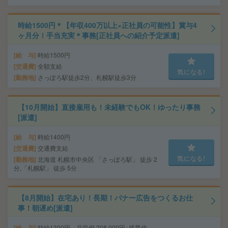
時給1500円＊【年収400万以上×正社員の可能性】賞与4
ヶ月分！手当充実＊事務[正社員への紹介予定派遣]
給 与
時給1500円
交通費
全額支給
気になる!
勤務地
さっぽろ駅徒歩2分、札幌駅徒歩3分
【10月開始】直接雇用も！未経験でもOK！ゆったり事務
[派遣]
給 与
時給1400円
交通費
交通費支給
気になる!
勤務地
北海道 札幌市中央区 「さっぽろ駅」 徒歩 2
分,「札幌駅」 徒歩 5分
【8月開始】在宅あり！長期！バナー広告をつくるお仕
事！朝遅め[派遣]
給 与
時給1300円 月収例 208,000円+残業代