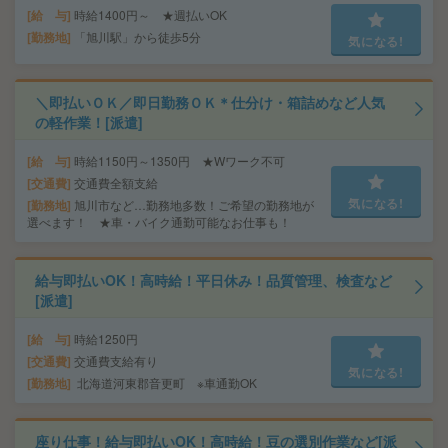
給 与
時給1400円～ ★週払いOK
勤務地
「旭川駅」から徒歩5分
気になる!
＼即払いＯＫ／即日勤務ＯＫ＊仕分け・箱詰めなど人気
の軽作業！[派遣]
給 与
時給1150円～1350円 ★Wワーク不可
交通費
交通費全額支給
気になる!
勤務地
旭川市など…勤務地多数！ご希望の勤務地が
選べます！ ★車・バイク通勤可能なお仕事も！
給与即払いOK！高時給！平日休み！品質管理、検査など
[派遣]
給 与
時給1250円
交通費
交通費支給有り
気になる!
勤務地
北海道河東郡音更町 ※車通勤OK
座り仕事！給与即払いOK！高時給！豆の選別作業など[派