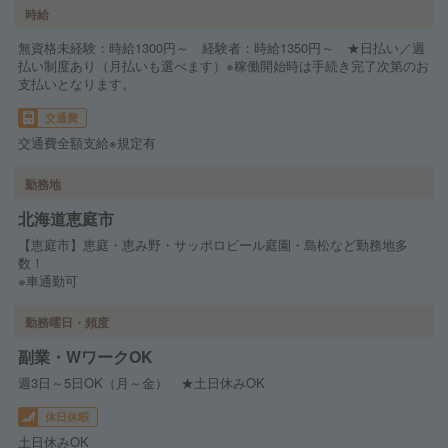
時給
無資格未経験：時給1300円～ 経験者：時給1350円～ ★日払い／週
払い制度あり（月払いも選べます）※稼働開始時は手続き完了次第のお
支払いとなります。
交通費
交通費全額支給※規定有
勤務地
北海道恵庭市
【恵庭市】恵庭・恵み野・サッポロビール庭園・島松など勤務地多
数！
※車通勤可
勤務曜日・頻度
副業・WワークOK
週3日～5日OK（月～金） ★土日休みOK
休日休暇
土日休みOK