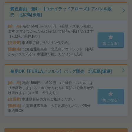
髪色自由！週4～【ユナイテッドアローズ】アパレル販
売 北広島[派遣]
給 与
時給1550円～1600円 ※経験・スキル考慮し
ます スマホでかんたんに前払いで給与が受け取れます
（※上限、条件あり）
交通費
車通勤可能（ガソリン代支給）
気になる!
勤務地
北海道北広島市 北広島アウトレット（各駅
からバスで25分）車通勤可能、ガソリン代支給
短期OK【FURLA／フルラ】バッグ販売 北広島[派遣]
給 与
時給1500円～1600円 ※ご経験・スキルによ
り考慮致します スマホでかんたんに前払いで給与が受
け取れます（※上限、条件あり）
交通費
車通勤希望の方もご相談ください
気になる!
勤務地
北海道北広島市 大谷地駅からバスで25分
車通勤OK