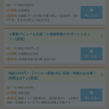
給 与
時給1800円
交通費
交通費込
気になる!
勤務地
札幌駅/さっぽろ駅/大通り駅より徒歩5分、西1
1丁目、すすきの駅より徒歩10分
≪事務デビューを応援！≫保険事務のサポートスタッ
フ！[派遣]
給 与
時給1350円＋交
交通費
交通費規定支給
気になる!
勤務地
JR函館本線 旭川駅 徒歩11分
時給1450円＊【マイカー通勤OK】長期！事務のお仕事！
残業ほぼナシ[派遣]
給 与
時給1450円
交通費
全額支給
気になる!
勤務地
南郷１３丁目駅車3分、福住駅車4分 ※月寒中
央駅・札幌駅からバスでの通勤交通費も可能です！