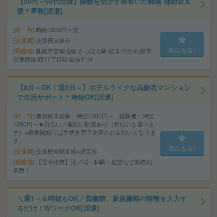
【50代～60代活躍】経験を活かす落着いた職場*補助金支
援＊事務[派遣]
給 与
時給1300円＋交
交通費
交通費支給有
気になる!
勤務地
札幌市営南北線 さっぽろ駅 徒歩10分/札幌市
営東西線 西11丁目駅 徒歩11分
【8月～OK！週3日～】ホテルライクな高齢者マンション
で生活サポート＊時短OK[派遣]
給 与
無資格未経験：時給1300円～ 経験者：時給
1350円～★日払い／週払い制度あり（月払いも選べま
す）※稼働開始時は手続き完了次第のお支払いとなりま
す。
気になる!
交通費
交通費全額支給※規定有
勤務地
【苫小牧市】沼ノ端・錦岡・植苗など勤務地
多数！
＼週1～＆時短もOK／図書館、新規書籍の情報を入力す
るだけ！WワークOK[派遣]