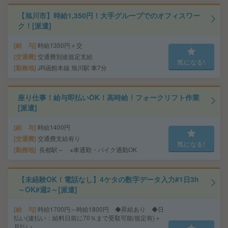
【旭川市】時給1,350円！大手グループでのオフィスワー
ク！[派遣]
給 与
時給1350円＋交
交通費
交通費別途規定支給
気になる!
勤務地
JR函館本線 旭川駅 車7分
座り仕事！給与即払いOK！高時給！フォークリフト作業
[派遣]
給 与
時給1400円
交通費
交通費支給有り
気になる!
勤務地
長都駅～ ※車通勤・バイク通勤OK
【未経験OK！電話なし】4ケタの数字データ入力#1日3h
～OK#週2～[派遣]
給 与
時給1700円～時給1800円 ◆昇給あり ◆日
払い(速払い：給料日前に70％まで受取可能/規定有)＋
月払い