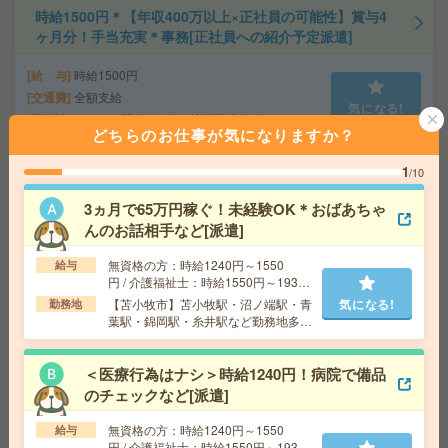
時給1500円＊【年収400万以上×正社員の可能性】賞与4
ヶ月分！手当充実＊事務[正社員への紹介予定派遣]
給 与
時給1500円
交通費
全額支給
気になる!
勤務地
さっぽろ駅徒歩2分、札幌駅徒歩3分
どちらのお仕事が気になりますか？
1
/10
【チカホ直結】大人気！週4日勤務＊時短勤務＊事務的軽
作業[派遣]
3ヵ月で65万円稼ぐ！未経験OK＊おばあちゃ
んのお話相手など[派遣]
給 与
時給1300円
交通費
交通費支給
無資格の方：時給1240円～1550
給与
気になる!
勤務地
北海道 札幌市中央区 「大通駅」 徒歩 4分,
円 / 介護福祉士：時給1550円～1937
「さっぽろ駅」 徒歩 5分
円 / 初任者以上：時給1450円～1812
【苫小牧市】苫小牧駅・沼ノ端駅・青
気になる!
勤務地
円
葉駅・錦岡駅・糸井駅など勤務地多
数！
【8月開始】在宅あり！長期！バナー広告をつくるお仕
＜医療行為はナシ＞時給1240円！病院で備品
事！朝遅め[派遣]
のチェックなど[派遣]
給 与
時給1300円 月収例 208,000円+残業代
無資格の方：時給1240円～1550
給与
交通費
全額支給
円 / 介護福祉士：時給1550円～1937