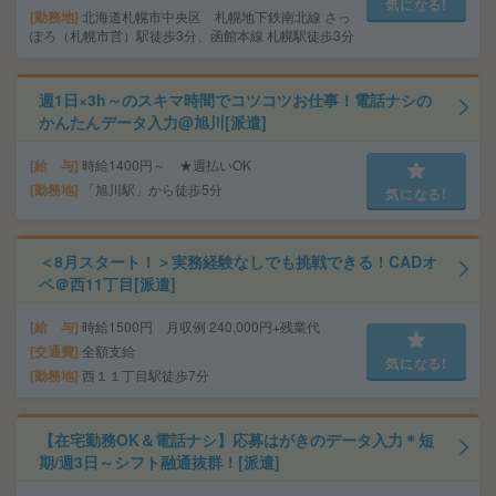
気になる!
勤務地
北海道札幌市中央区 札幌地下鉄南北線 さっ
ぽろ（札幌市営）駅徒歩3分、函館本線 札幌駅徒歩3分
週1日×3h～のスキマ時間でコツコツお仕事！電話ナシの
かんたんデータ入力@旭川[派遣]
給 与
時給1400円～ ★週払いOK
勤務地
「旭川駅」から徒歩5分
気になる!
＜8月スタート！＞実務経験なしでも挑戦できる！CADオ
ペ＠西11丁目[派遣]
給 与
時給1500円 月収例 240,000円+残業代
交通費
全額支給
気になる!
勤務地
西１１丁目駅徒歩7分
【在宅勤務OK＆電話ナシ】応募はがきのデータ入力＊短
期/週3日～シフト融通抜群！[派遣]