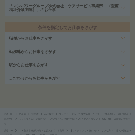
「マンパワーグループ株式会社 ケアサービス事業部 （医療
福祉介護関連）」のお仕事
条件を指定してお仕事をさがす
職種からお仕事をさがす
勤務地からお仕事をさがす
駅からお仕事をさがす
こだわりからお仕事をさがす
派遣TOP
北海道
北海道
苫小牧市
マンパワーグループ株式会社 ケアサービス事業部 （医療福祉介
護関連）
【フルタイムじゃ働けない！という方へ】週3や時短もOK＊ケアスタッフ（109521055）の派遣の仕事詳
細
派遣TOP
ＪＲ室蘭本線(長万部－岩見沢)
青葉駅
【フルタイムじゃ働けない！という方へ】週3や時短もO