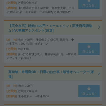
交通費
交通費全額支給
気になる!
勤務地
【札幌市豊平区】福住駅・月寒中央駅・平岸
(札幌市営)駅・南平岸駅・中の島駅など勤務地多数！
【完全在宅】時給1400円＊メールメイン！面接日程調整
などの事務アシスタント[派遣]
給 与
時給1400円 月収例 217,000円+残業代 ◆
在宅手当（200円/日）支給あり♪
交通費
全額支給
気になる!
勤務地
さっぽろ駅徒歩3分、札幌駅徒歩3分 ※駅直結
オフィス！駅直結！
高時給！車通勤OK！日勤のお仕事！製造オペレーター[派
遣]
給 与
時給1300円
交通費
交通費支給有り
気になる!
勤務地
苫小牧駅～ ※車通勤OK