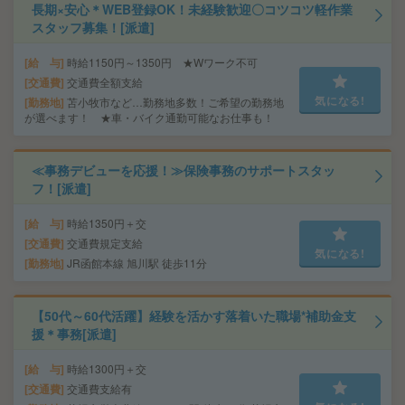
長期×安心＊WEB登録OK！未経験歓迎〇コツコツ軽作業
スタッフ募集！[派遣]
給 与
時給1150円～1350円 ★Wワーク不可
交通費
交通費全額支給
気になる!
勤務地
苫小牧市など…勤務地多数！ご希望の勤務地
が選べます！ ★車・バイク通勤可能なお仕事も！
≪事務デビューを応援！≫保険事務のサポートスタッ
フ！[派遣]
給 与
時給1350円＋交
交通費
交通費規定支給
気になる!
勤務地
JR函館本線 旭川駅 徒歩11分
【50代～60代活躍】経験を活かす落着いた職場*補助金支
援＊事務[派遣]
給 与
時給1300円＋交
交通費
交通費支給有