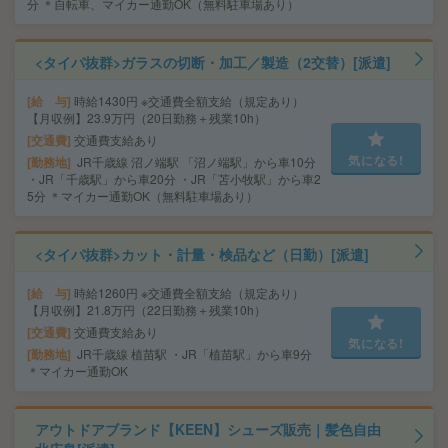
分 ＊自転車、マイカー通勤OK（無料駐車場あり）
<タイパ抜群>ガラスの切断・加工／製造（2交替）[派遣]
給 与
時給1430円 ※交通費全額支給（規定あり）
【月収例】23.9万円（20日勤務＋残業10h）
交通費
交通費支給あり
気になる!
勤務地
JR千歳線 沼ノ端駅 「沼ノ端駅」から車10分
・JR「千歳駅」から車20分 ・JR「苫小牧駅」から車2
5分 ＊マイカー通勤OK（無料駐車場あり）
<タイパ抜群>カット・計量・検品など（日勤）[派遣]
給 与
時給1260円 ※交通費全額支給（規定あり）
【月収例】21.8万円（22日勤務＋残業10h）
交通費
交通費支給あり
気になる!
勤務地
JR千歳線 植苗駅 ・JR「植苗駅」から車9分
＊マイカー通勤OK
アウトドアブランド【KEEN】シューズ販売｜髪色自由