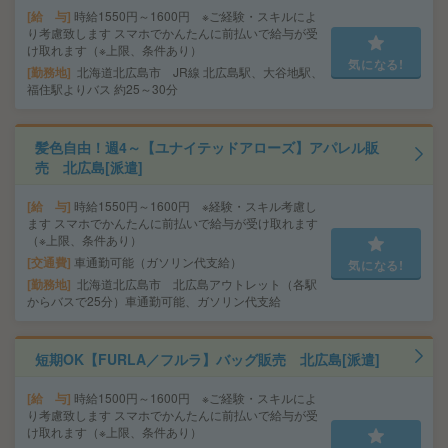
給 与
時給1550円～1600円 ※ご経験・スキルによ
り考慮致します スマホでかんたんに前払いで給与が受
け取れます（※上限、条件あり）
気になる!
勤務地
北海道北広島市 JR線 北広島駅、大谷地駅、
福住駅よりバス 約25～30分
髪色自由！週4～【ユナイテッドアローズ】アパレル販
売 北広島[派遣]
給 与
時給1550円～1600円 ※経験・スキル考慮し
ます スマホでかんたんに前払いで給与が受け取れます
（※上限、条件あり）
交通費
車通勤可能（ガソリン代支給）
気になる!
勤務地
北海道北広島市 北広島アウトレット（各駅
からバスで25分）車通勤可能、ガソリン代支給
短期OK【FURLA／フルラ】バッグ販売 北広島[派遣]
給 与
時給1500円～1600円 ※ご経験・スキルによ
り考慮致します スマホでかんたんに前払いで給与が受
け取れます（※上限、条件あり）