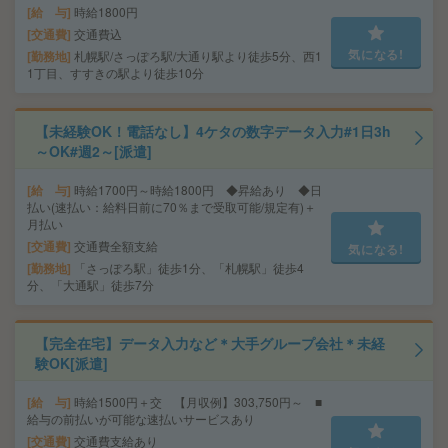
給 与
時給1800円
交通費
交通費込
気になる!
勤務地
札幌駅/さっぽろ駅/大通り駅より徒歩5分、西1
1丁目、すすきの駅より徒歩10分
【未経験OK！電話なし】4ケタの数字データ入力#1日3h
～OK#週2～[派遣]
給 与
時給1700円～時給1800円 ◆昇給あり ◆日
払い(速払い：給料日前に70％まで受取可能/規定有)＋
月払い
交通費
交通費全額支給
気になる!
勤務地
「さっぽろ駅」徒歩1分、「札幌駅」徒歩4
分、「大通駅」徒歩7分
【完全在宅】データ入力など＊大手グループ会社＊未経
験OK[派遣]
給 与
時給1500円＋交 【月収例】303,750円～ ■
給与の前払いが可能な速払いサービスあり
交通費
交通費支給あり