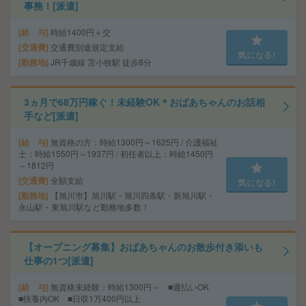
事務！[派遣]
給 与
時給1400円＋交
交通費
交通費別途規定支給
気になる!
勤務地
JR千歳線 苫小牧駅 徒歩8分
3ヵ月で68万円稼ぐ！未経験OK＊おばあちゃんのお話相
手など[派遣]
給 与
無資格の方：時給1300円～1625円 / 介護福祉
士：時給1550円～1937円 / 初任者以上：時給1450円
～1812円
交通費
全額支給
気になる!
勤務地
【旭川市】旭川駅・旭川四条駅・新旭川駅・
永山駅・東旭川駅など勤務地多数！
【オープニング募集】おばあちゃんのお散歩付き添いも
仕事の1つ[派遣]
給 与
無資格未経験：時給1300円～ ■週払いOK
■扶養内OK ■日収1万400円以上