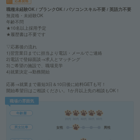
応募資格
職種未経験OK / ブランクOK / パソコンスキル不要 / 英語力不要
無資格・未経験OK
年齢不問
★10名以上採用予定
★履歴書は不要です
▽応募後の流れ
1)翌営業日までに担当より電話・メールでご連絡
2)電話で登録面談→求人とマッチング
3)ご希望の施設で、職場見学
4)就業決定→勤務開始
応募→就業まで最短3日＆10日後に給料GETも可！
開始希望日はご相談ください。1か月以上先の相談もOK！
職場の雰囲気
年齢層
20代
30代
40代
50代
60代
男女比率
女性
男性