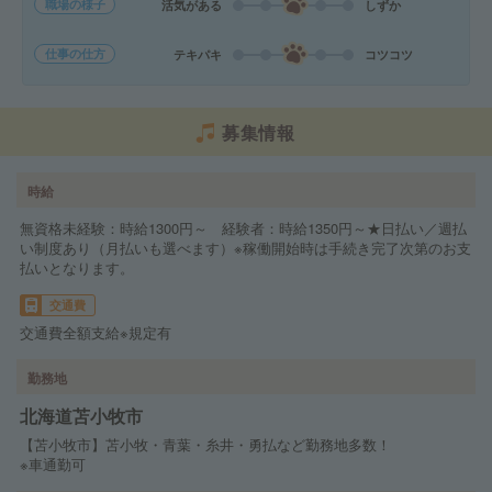
職場の様子
活気がある
しずか
仕事の仕方
テキパキ
コツコツ
募集情報
時給
無資格未経験：時給1300円～ 経験者：時給1350円～★日払い／週払
い制度あり（月払いも選べます）※稼働開始時は手続き完了次第のお支
払いとなります。
交通費
交通費全額支給※規定有
勤務地
北海道苫小牧市
【苫小牧市】苫小牧・青葉・糸井・勇払など勤務地多数！
※車通勤可