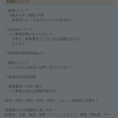
配属先について
＊服装について
→動きやすい服装でOK
派遣先によってはポロシャツの貸与あり
＊お休みについて
→ご希望お聞かせください！
子育て・家事優先で／はじめは日数少なめで
などなど
＊産休育休取得実績あり！
＊施設について
→こだわりは担当にお申し付けください！
＊各種社会保険完備
＊直接雇用への切り替え
→ご希望があれば調整可能です
20代・30代・40代・50代・60代・しゅふ・未経験も活躍中！
異業種からの転職者も多いです！
転職例：工場・物流・接客・イベントスタッフ・事務・軽作業・デー