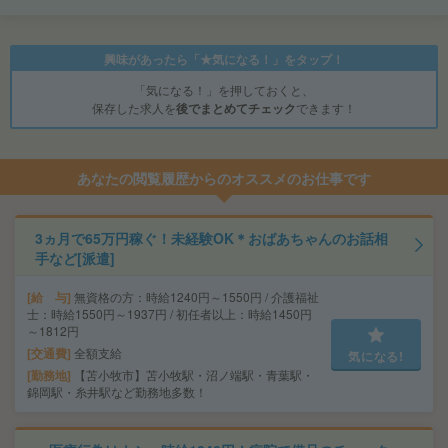
興味があったら「★気になる！」をタップ！
「気になる！」を押しておくと、
保存した求人を
後でまとめてチェック
できます！
あなたの閲覧履歴からのオススメのお仕事です
3ヵ月で65万円稼ぐ！未経験OK＊おばあちゃんのお話相
手など[派遣]
給 与
無資格の方：時給1240円～1550円 / 介護福祉
士：時給1550円～1937円 / 初任者以上：時給1450円
～1812円
交通費
全額支給
気になる!
勤務地
【苫小牧市】苫小牧駅・沼ノ端駅・青葉駅・
錦岡駅・糸井駅など勤務地多数！