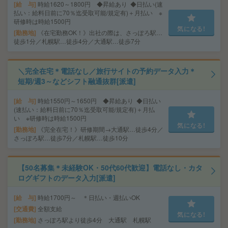
給 与
時給1620～1800円 ◆昇給あり ◆日払い(速
払い：給料日前に70％迄受取可能/規定有)＋月払い ※
研修時は時給1500円
気になる!
勤務地
《在宅勤務OK！》出社の際は、さっぽろ駅…
徒歩1分／札幌駅…徒歩4分／大通駅…徒歩7分
＼完全在宅＊電話なし／旅行サイトの予約データ入力＊
短期/週3～などシフト融通抜群[派遣]
給 与
時給1550円～1650円 ◆昇給あり ◆日払い
(速払い：給料日前に70％迄受取可能/規定有)＋月払
い ※研修時は時給1500円
気になる!
勤務地
《完全在宅！》研修期間→大通駅…徒歩4分／
さっぽろ駅…徒歩7分／札幌駅…徒歩10分
【50名募集＊未経験OK・50代60代歓迎】電話なし・カタ
ログギフトのデータ入力[派遣]
給 与
時給1700円～ ＊日払い・週払いOK
交通費
全額支給
気になる!
勤務地
さっぽろ駅より徒歩4分 大通駅 札幌駅