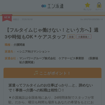
気になる!
ログイン
NEW
掲載日
2026/08/08
No.MNPWH856386-14
【フルタイムじゃ働けない！という方へ】週
3や時短もOK＊ケアスタッフ
派遣
大量募集！
職種
介護関連
派遣先
＜シニア向けマンション＞
派遣会社
マンパワーグループ株式会社 ケアサービス事業部 （医療福
祉介護関連）
ここがポイント！
派遣ってフルタイムのお仕事ばっかり…と、諦めない
で！事務→介護への転職は相性〇！
▼介護施設は全国各地にあり、24時間体制でスタッフが常
駐。だから、曜日も時間も場所もあなたの希望をもとにお