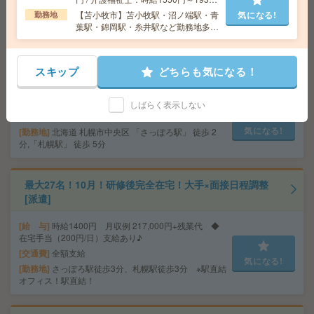
気になる!
勤務地
大通駅徒歩5分、さっぽろ駅徒歩8分 ※おしゃ
円 / 初任者以上：時給1450円～1812
【苫小牧市】苫小牧駅・沼ノ端駅・青
気になる!
勤務地
れなオフィス！ベンチャーです！
円
葉駅・錦岡駅・糸井駅など勤務地多
数！
【10月開始】直接雇用も！未経験でもOK！ゆったり事務
スキップ
どちらも気になる！
[派遣]
給 与
時給1400円
しばらく表示しない
交通費
交通費支給
気になる!
勤務地
北海道 札幌市中央区 「さっぽろ駅」 徒歩 2
分,「札幌駅」 徒歩 5分
最大27名！10月！研修後完全在宅！大手×面接日程調整
[派遣]
給 与
時給1400円 月収例 217,000円+残業代 ◆
在宅手当（200円/日）支給あり♪
交通費
全額支給
気になる!
勤務地
さっぽろ駅徒歩3分、札幌駅徒歩3分 ※駅直結
オフィス！駅直結！