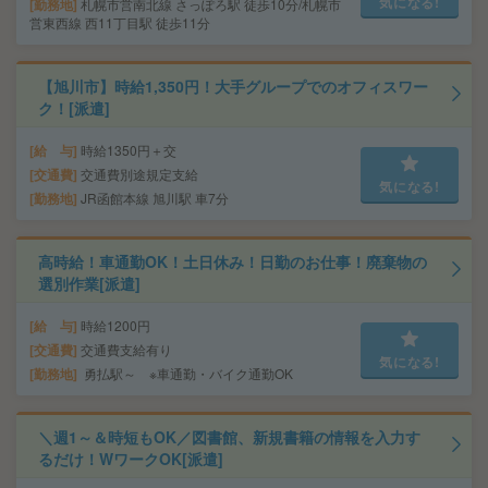
気になる!
勤務地
札幌市営南北線 さっぽろ駅 徒歩10分/札幌市
営東西線 西11丁目駅 徒歩11分
【旭川市】時給1,350円！大手グループでのオフィスワー
ク！[派遣]
給 与
時給1350円＋交
交通費
交通費別途規定支給
気になる!
勤務地
JR函館本線 旭川駅 車7分
高時給！車通勤OK！土日休み！日勤のお仕事！廃棄物の
選別作業[派遣]
給 与
時給1200円
交通費
交通費支給有り
気になる!
勤務地
勇払駅～ ※車通勤・バイク通勤OK
＼週1～＆時短もOK／図書館、新規書籍の情報を入力す
るだけ！WワークOK[派遣]