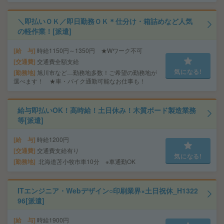
＼即払いＯＫ／即日勤務ＯＫ＊仕分け・箱詰めなど人気
の軽作業！[派遣]
給 与
時給1150円～1350円 ★Wワーク不可
交通費
交通費全額支給
気になる!
勤務地
旭川市など…勤務地多数！ご希望の勤務地が
選べます！ ★車・バイク通勤可能なお仕事も！
給与即払いOK！高時給！土日休み！木質ボード製造業務
等[派遣]
給 与
時給1200円
交通費
交通費支給有り
気になる!
勤務地
北海道苫小牧市車10分 ※車通勤OK
ITエンジニア・Webデザイン○印刷業界×土日祝休_H1322
96[派遣]
給 与
時給1900円