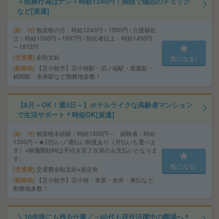
＜医療行為はナシ＞時給1240円！病院で備品のチェック
など[派遣]
給 与
無資格の方：時給1240円～1550円 / 介護福祉
士：時給1550円～1937円 / 初任者以上：時給1450円
～1812円
交通費
全額支給
気になる!
勤務地
【苫小牧市】苫小牧駅・沼ノ端駅・青葉駅・
錦岡駅・糸井駅など勤務地多数！
【8月～OK！週3日～】ホテルライクな高齢者マンション
で生活サポート＊時短OK[派遣]
給 与
無資格未経験：時給1300円～ 経験者：時給
1350円～★日払い／週払い制度あり（月払いも選べま
す）※稼働開始時は手続き完了次第のお支払いとなりま
す。
気になる!
交通費
交通費全額支給※規定有
勤務地
【苫小牧市】苫小牧・青葉・糸井・勇払など
勤務地多数！
＼10年後にも残る仕事／～60代も現役活躍中の職場へ＊