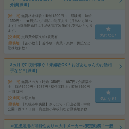
介護[派遣]
給 与
無資格未経験：時給1300円～ 経験者：時給
1350円～ ★日払い／週払い制度あり（月払いも選べ
ます）※稼働開始時は手続き完了次第のお支払いとなり
ます。
気になる!
交通費
交通費全額支給※規定有
勤務地
【苫小牧市】苫小牧・青葉・糸井・勇払など
勤務地多数！
3ヵ月で71万円稼ぐ！未経験OK＊おばあちゃんのお話相
手など＊[派遣]
給 与
無資格の方：時給1350円～1687円 / 介護福祉
士：時給1550円～1937円 / 初任者以上：時給1450円
～1812円
交通費
全額支給
気になる!
勤務地
【札幌市中央区】さっぽろ・円山公園・中島
公園・西１１丁目・資生館小学校前など勤務地多数！
≪直接雇用の可能性あり≫大手メーカー×安定勤務！一般