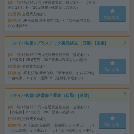
給 与
時給1430円 ※交通費支給（規定あり） 【月収
例】21.4万円（20日勤務 ※残業なしの場合）
交通費
交通費支給あり
気になる!
勤務地
JR千歳線 新千歳空港駅 ・「新千歳空港駅」
から徒歩3分
<タイパ抜群>プラスチック製品組立（日勤）[派遣]
給 与
時給1600円 ※交通費全額支給（規定あり）
【月収例】25.6万円（20日勤務 ※残業なしの場合）
交通費
交通費支給あり
気になる!
勤務地
JR札沼線 新琴似駅 「新琴似駅」から車20分
＊自転車、マイカー通勤OK（無料駐車場あり）
<タイパ抜群>設備保全業務（日勤）[派遣]
給 与
時給1700円 ※交通費全額支給（規定あり）
【月収例】27.3万円（20日勤務＋残業5h）
交通費
交通費支給あり
気になる!
勤務地
JR千歳線 長都駅 「長都駅」から車3分 ・JR
「北広島駅」から車25分 ・JR「苫小牧駅」から車45