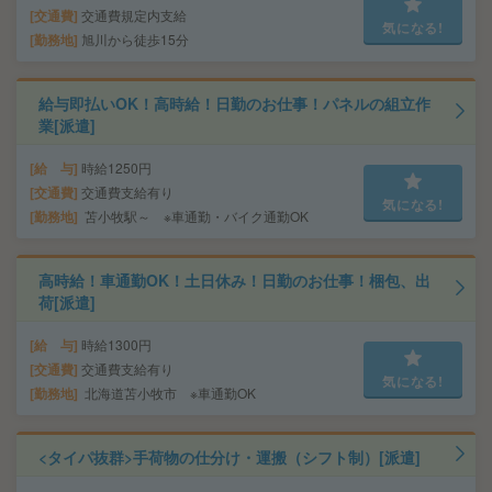
交通費
交通費規定内支給
気になる!
勤務地
旭川から徒歩15分
給与即払いOK！高時給！日勤のお仕事！パネルの組立作
業[派遣]
給 与
時給1250円
交通費
交通費支給有り
気になる!
勤務地
苫小牧駅～ ※車通勤・バイク通勤OK
高時給！車通勤OK！土日休み！日勤のお仕事！梱包、出
荷[派遣]
給 与
時給1300円
交通費
交通費支給有り
気になる!
勤務地
北海道苫小牧市 ※車通勤OK
<タイパ抜群>手荷物の仕分け・運搬（シフト制）[派遣]