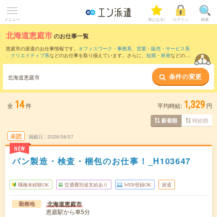
メニュー
気になる!
ログイン
検索
北海道恵庭市
のお仕事一覧
恵庭市の派遣のお仕事情報です。
オフィスワーク・事務系
、
営業・販売・サービス系
、
クリエイティブ系
などのお仕事を取り揃えています。さらに、
短期
・
単発
などの期
間や、
職種未経験OK
などのこだわり条件で絞り込んでいただけます。
条件の変更
また、
千歳市
・
北広島市
など隣接エリアのお仕事もご確認いただけます。
北海道恵庭市
14
1,329
全
件
平均時給:
円
時給順
新着順
未読
掲載日
2026/08/07
NEW
パン製造・検査・梱包のお仕事！_H103647
職種未経験OK
交通費別途支給あり
WEB登録OK
派遣
北海道恵庭市
勤務地
恵庭駅から車5分