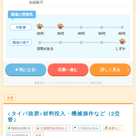
未経験可
職場の雰囲気
年齢層
20代
30代
40代
50代
60代
職場の様子
活気がある
しずか
気になる!
応募へ進む
詳しく見る
派遣会社
パーソルファクトリーパートナーズ株式会社
未読
<タイパ抜群>材料投入・機械操作など（2交
替）
職種未経験OK
交通費別途支給あり
土日祝日が休み
残業なし
WEB登録OK
派遣