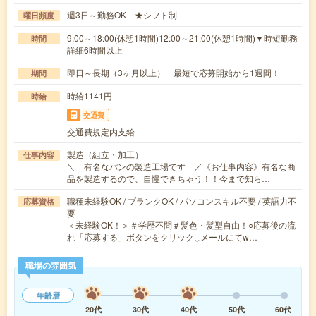
週3日～勤務OK ★シフト制
曜日頻度
9:00～18:00(休憩1時間)12:00～21:00(休憩1時間)▼時短勤務
時間
詳細6時間以上
即日～長期（3ヶ月以上） 最短で応募開始から1週間！
期間
時給1141円
時給
交通費
交通費規定内支給
製造（組立・加工）
仕事内容
＼ 有名なパンの製造工場です ／《お仕事内容》有名な商
品を製造するので、自慢できちゃう！！今まで知ら…
職種未経験OK / ブランクOK / パソコンスキル不要 / 英語力不
応募資格
要
＜未経験OK！＞＃学歴不問＃髪色・髪型自由！○応募後の流
れ「応募する」ボタンをクリック↓メールにてw…
職場の雰囲気
年齢層
20代
30代
40代
50代
60代