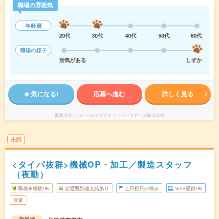
職場の雰囲気
年齢層
20代
30代
40代
50代
60代
職場の様子
活気がある
しずか
気になる!
応募へ進む
詳しく見る
派遣会社
パーソルファクトリーパートナーズ株式会社
未読
<タイパ抜群>機械OP・加工／製造スタッフ
（夜勤）
職種未経験OK
交通費別途支給あり
土日祝日が休み
WEB登録OK
派遣