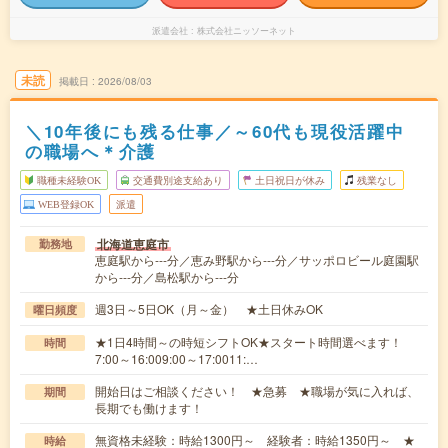
派遣会社
株式会社ニッソーネット
未読
掲載日
2026/08/03
＼10年後にも残る仕事／～60代も現役活躍中
の職場へ＊介護
職種未経験OK
交通費別途支給あり
土日祝日が休み
残業なし
WEB登録OK
派遣
北海道恵庭市
勤務地
恵庭駅から---分／恵み野駅から---分／サッポロビール庭園駅
から---分／島松駅から---分
週3日～5日OK（月～金） ★土日休みOK
曜日頻度
★1日4時間～の時短シフトOK★スタート時間選べます！
時間
7:00～16:009:00～17:0011:…
開始日はご相談ください！ ★急募 ★職場が気に入れば、
期間
長期でも働けます！
無資格未経験：時給1300円～ 経験者：時給1350円～ ★
時給