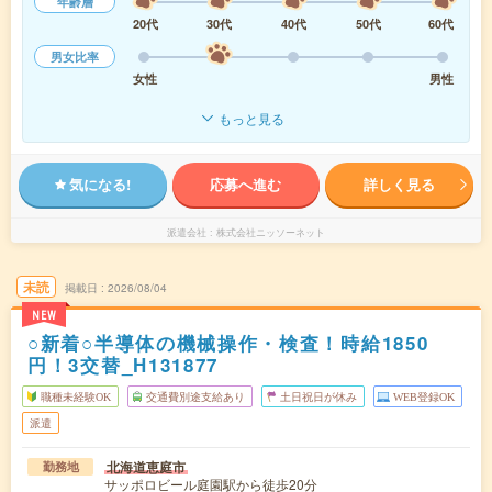
年齢層
20代
30代
40代
50代
60代
男女比率
女性
男性
もっと見る
気になる!
応募へ進む
詳しく見る
派遣会社
株式会社ニッソーネット
未読
掲載日
2026/08/04
NEW
○新着○半導体の機械操作・検査！時給1850
円！3交替_H131877
職種未経験OK
交通費別途支給あり
土日祝日が休み
WEB登録OK
派遣
北海道恵庭市
勤務地
サッポロビール庭園駅から徒歩20分