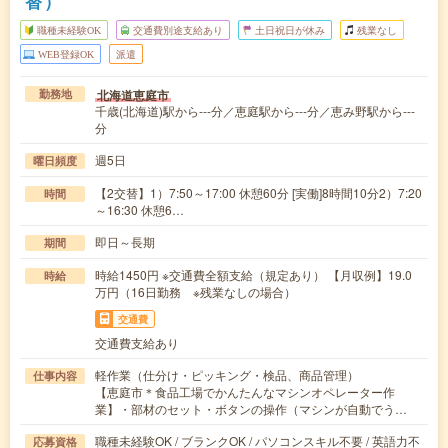
替）
職種未経験OK
交通費別途支給あり
土日祝日が休み
残業なし
WEB登録OK
派遣
北海道恵庭市
勤務地
千歳(北海道)駅から---分／恵庭駅から---分／恵み野駅から---
分
週5日
曜日頻度
【2交替】1）7:50～17:00 休憩60分 [実働]8時間10分2）7:20
時間
～16:30 休憩6…
即日～長期
期間
時給1450円 ※交通費全額支給（規定あり） 【月収例】19.0
時給
万円（16日勤務 ※残業なしの場合）
交通費
交通費支給あり
軽作業（仕分け・ピッキング・検品、商品管理）
仕事内容
【恵庭市＊食品工場でかんたんなマシンオペレーター作
業】・部材のセット・ボタンの操作（マシンが自動でう…
職種未経験OK / ブランクOK / パソコンスキル不要 / 英語力不
応募資格