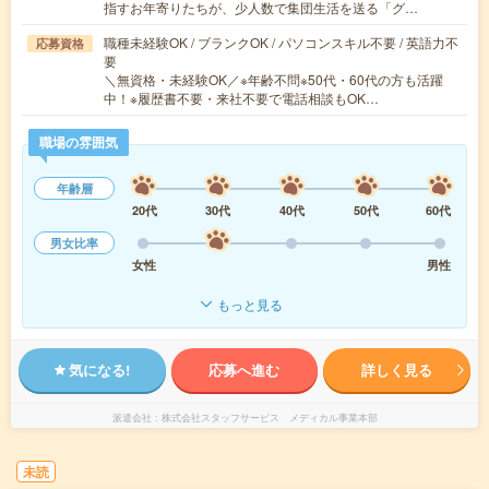
指すお年寄りたちが、少人数で集団生活を送る「グ…
職種未経験OK / ブランクOK / パソコンスキル不要 / 英語力不
応募資格
要
＼無資格・未経験OK／※年齢不問※50代・60代の方も活躍
中！※履歴書不要・来社不要で電話相談もOK…
職場の雰囲気
年齢層
20代
30代
40代
50代
60代
男女比率
女性
男性
もっと見る
気になる!
応募へ進む
詳しく見る
派遣会社
株式会社スタッフサービス メディカル事業本部
未読