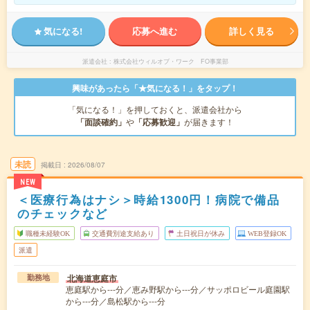
気になる!
応募へ進む
詳しく見る
派遣会社
株式会社ウィルオブ・ワーク FO事業部
興味があったら「★気になる！」をタップ！
「気になる！」を押しておくと、派遣会社から
「面談確約」
や
「応募歓迎」
が届きます！
未読
掲載日
2026/08/07
NEW
＜医療行為はナシ＞時給1300円！病院で備品
のチェックなど
職種未経験OK
交通費別途支給あり
土日祝日が休み
WEB登録OK
派遣
北海道恵庭市
勤務地
恵庭駅から---分／恵み野駅から---分／サッポロビール庭園駅
から---分／島松駅から---分