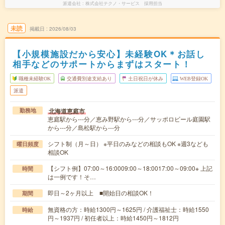
派遣会社
株式会社テクノ・サービス 採用担当
未読
掲載日
2026/08/03
【小規模施設だから安心】未経験OK＊お話し
相手などのサポートからまずはスタート！
職種未経験OK
交通費別途支給あり
土日祝日が休み
WEB登録OK
派遣
北海道恵庭市
勤務地
恵庭駅から---分／恵み野駅から---分／サッポロビール庭園駅
から---分／島松駅から---分
シフト制（月～日） ※平日のみなどの相談もOK ※週3なども
曜日頻度
相談OK
【シフト例】07:00～16:0009:00～18:0017:00～09:00※ 上記
時間
は一例です！そ…
即日～2ヶ月以上 ■開始日の相談OK！
期間
無資格の方：時給1300円～1625円 / 介護福祉士：時給1550
時給
円～1937円 / 初任者以上：時給1450円～1812円