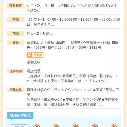
シフト制（月～日） ※平日のみなどの相談もOK ※週3なども
曜日頻度
相談OK
【シフト例】07:00～16:0009:00～18:0017:00～09:00※ 上記
時間
は一例です！そ…
即日～2ヶ月以上
期間
無資格の方：時給1300円～1625円 / 介護福祉士：時給1550
時給
円～1937円 / 初任者以上：時給1450円～1812円
交通費
全額支給
看護助手
仕事内容
＼無資格・未経験OKの看護助手／医療行為は一切行わない
ので未経験でも安心！▽具体的には…・リネンやシ…
職種未経験OK / ブランクOK / パソコンスキル不要 / 英語力不
応募資格
要
＼無資格＊未経験OK／★年齢不問・ブランクOK★履歴書不
要・来社不要（電話登録OK）★社会保険完備＼…
職場の雰囲気