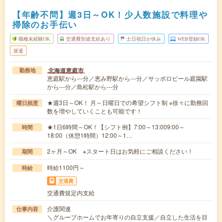
【年齢不問】週3日～OK！少人数施設で料理や
掃除のお手伝い
職種未経験OK
交通費別途支給あり
土日祝日が休み
WEB登録OK
派遣
北海道恵庭市
勤務地
恵庭駅から---分／恵み野駅から---分／サッポロビール庭園駅
から---分／島松駅から---分
★週3日～OK！ 月～日曜日での希望シフト制 ※徐々に勤務回
曜日頻度
数を増やしていくことも可能です！
★1日6時間～OK！【シフト例】7:00～13:009:00～
時間
18:00（休憩1時間）12:00～1…
2ヶ月～OK ※スタート日はお気軽にご相談ください！
期間
時給1100円～
時給
交通費
交通費規定内支給
介護関連
仕事内容
＼グループホームでお年寄りの自立支援／自立した生活を目