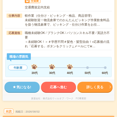
交通費
交通費規定内支給
軽作業（仕分け・ピッキング・検品、商品管理）
仕事内容
未経験歓迎！物流倉庫でのかんたんピッキング作業飲食料品
を扱う物流倉庫で、ピッキング・仕分け作業をお任…
職種未経験OK / ブランクOK / パソコンスキル不要 / 英語力不
応募資格
要
＜未経験OK！＞＃学歴不問＃髪色・髪型自由！○応募後の流
れ「応募する」ボタンをクリック↓メールにてw…
職場の雰囲気
年齢層
20代
30代
40代
50代
60代
気になる!
応募へ進む
詳しく見る
派遣会社
株式会社ウィルオブ・ワーク FO事業部
未読
掲載日
2026/08/02