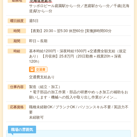
北海道恵庭市
勤務地
サッポロビール庭園駅から---分／恵庭駅から---分／千歳(北海
道)駅から---分
週5日
曜日頻度
【夜勤】20:30～翌5:30 休憩60分 [実働]8時間00分
時間
即日～長期
期間
基本時給1200円・深夜時給1500円 ※交通費全額支給（規定
時給
あり） 【月収例】25.8万円（20日勤務＋残業20h＋深夜
120h）
交通費
交通費支給あり
製造（組立・加工）
仕事内容
＊電子部品の加工作業・部品の研磨やめっき加工の補助をお
願いします・機械への投入や取り出し作業がメイン…
職種未経験OK / ブランクOK / パソコンスキル不要 / 英語力不
応募資格
要
未経験可
職場の雰囲気