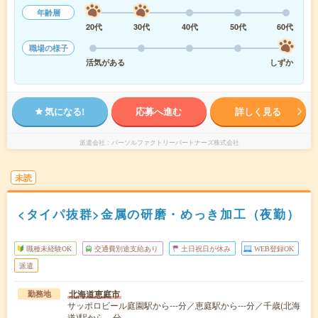
年齢層
20代
30代
40代
50代
60代
職場の様子
活気がある
しずか
気になる!
応募へ進む
詳しく見る
派遣会社
パーソルファクトリーパートナーズ株式会社
未読
<タイパ抜群>金属の研磨・めっき加工（夜勤）
職種未経験OK
交通費別途支給あり
土日祝日が休み
WEB登録OK
派遣
北海道恵庭市
勤務地
サッポロビール庭園駅から---分／恵庭駅から---分／千歳(北海
道)駅から---分