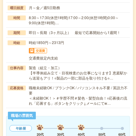
月～金／週5日勤務
曜日頻度
8:30～17:30(休憩1時間)17:00～2:00(休憩1時間)0:00～
時間
9:00(休憩1時間)…
即日～長期（3ヶ月以上） 最短で応募開始から1週間！
期間
時給1850円～2313円
時給
交通費
交通費規定内支給
製造（組立・加工）
仕事内容
【半導体組み立て・目視検査のお仕事になります】恵庭駅か
ら送迎もアリ！○製品の一部に部品を取り付ける○…
職種未経験OK / ブランクOK / パソコンスキル不要 / 英語力不
応募資格
要
＜未経験OK！＞＃学歴不問＃髪色・髪型自由！○応募後の流
れ「応募する」ボタンをクリック↓メールにてw…
職場の雰囲気
年齢層
20代
30代
40代
50代
60代