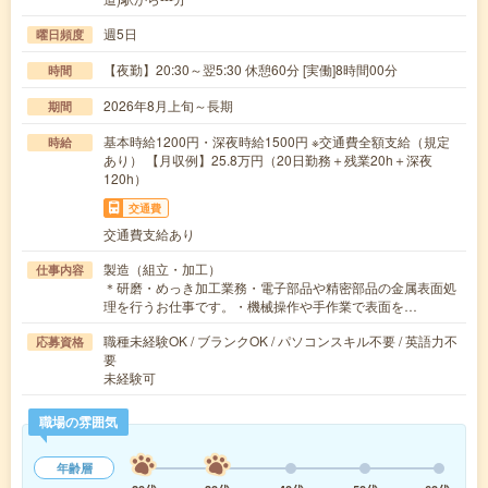
週5日
曜日頻度
【夜勤】20:30～翌5:30 休憩60分 [実働]8時間00分
時間
2026年8月上旬～長期
期間
基本時給1200円・深夜時給1500円 ※交通費全額支給（規定
時給
あり） 【月収例】25.8万円（20日勤務＋残業20h＋深夜
120h）
交通費
交通費支給あり
製造（組立・加工）
仕事内容
＊研磨・めっき加工業務・電子部品や精密部品の金属表面処
理を行うお仕事です。・機械操作や手作業で表面を…
職種未経験OK / ブランクOK / パソコンスキル不要 / 英語力不
応募資格
要
未経験可
職場の雰囲気
年齢層