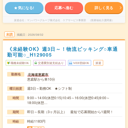
気になる!
応募へ進む
詳しく見る
派遣会社
マンパワーグループ株式会社 ケアサービス事業部 （医療福祉介護関連）
未読
掲載日
2026/08/02
《未経験OK》週3日～！物流ピッキング○車通
勤可能○_H129005
職種未経験OK
交通費別途支給あり
WEB登録OK
派遣
北海道恵庭市
勤務地
恵庭駅から車10分
週3日～勤務OK ★シフト制
曜日頻度
9:00～14:00(休憩0:15)10:45～16:00(休憩0:45)9:00～
時間
18:00(休憩…
即日～長期（3ヶ月以上） 最短で応募開始から1週間！
期間
時給1183円
時給