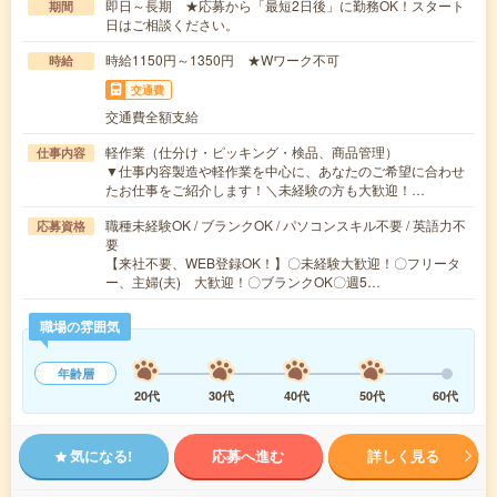
即日～長期 ★応募から「最短2日後」に勤務OK！スタート
期間
日はご相談ください。
時給1150円～1350円 ★Wワーク不可
時給
交通費
交通費全額支給
軽作業（仕分け・ピッキング・検品、商品管理）
仕事内容
▼仕事内容製造や軽作業を中心に、あなたのご希望に合わせ
たお仕事をご紹介します！＼未経験の方も大歓迎！…
職種未経験OK / ブランクOK / パソコンスキル不要 / 英語力不
応募資格
要
【来社不要、WEB登録OK！】〇未経験大歓迎！〇フリータ
ー、主婦(夫) 大歓迎！〇ブランクOK〇週5…
職場の雰囲気
年齢層
20代
30代
40代
50代
60代
気になる!
応募へ進む
詳しく見る