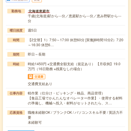
北海道恵庭市
勤務地
千歳(北海道)駅から---分／恵庭駅から---分／恵み野駅から---
分
週5日
曜日頻度
【2交替】1）7:50～17:00 休憩60分 [実働]8時間10分2）7:20
時間
～16:30 休憩6…
即日～長期
期間
時給1450円 ※交通費全額支給（規定あり） 【月収例】19.0
時給
万円（16日勤務 ※残業なしの場合）
交通費
交通費支給あり
軽作業（仕分け・ピッキング・検品、商品管理）
仕事内容
【食品工場でかんたんなオペレーター作業】・使用する材料
の準備し、機械へ投入・材料がセットされたら、ス…
職種未経験OK / ブランクOK / パソコンスキル不要 / 英語力不
応募資格
要
未経験可