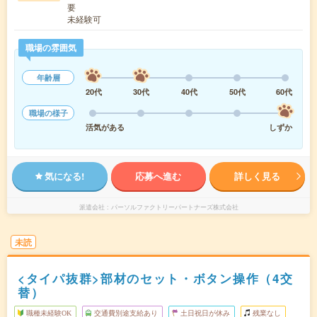
要
未経験可
職場の雰囲気
年齢層
20代
30代
40代
50代
60代
職場の様子
活気がある
しずか
気になる!
応募へ進む
詳しく見る
派遣会社
パーソルファクトリーパートナーズ株式会社
未読
<タイパ抜群>部材のセット・ボタン操作（4交
替）
職種未経験OK
交通費別途支給あり
土日祝日が休み
残業なし