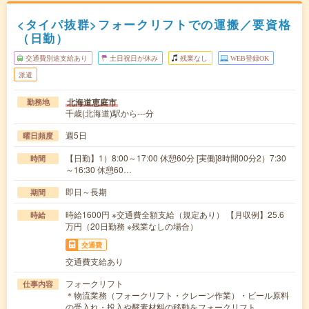
<タイパ抜群>フォークリフトでの運搬／要資格
（日勤）
交通費別途支給あり
土日祝日が休み
残業なし
WEB登録OK
派遣
北海道恵庭市
勤務地
千歳(北海道)駅から---分
週5日
曜日頻度
【日勤】1）8:00～17:00 休憩60分 [実働]8時間00分2）7:30
時間
～16:30 休憩60…
即日～長期
期間
時給1600円 ※交通費全額支給（規定あり） 【月収例】25.6
時給
万円（20日勤務 ※残業なしの場合）
交通費
交通費支給あり
フォークリフト
仕事内容
＊物流業務（フォークリフト・クレーン作業）・ビール原料
の受入れ・投入や酵素材料の移動をフォークリフト…