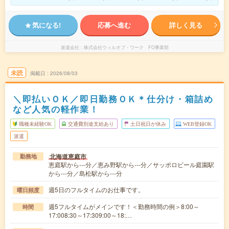
気になる!
応募へ進む
詳しく見る
派遣会社
株式会社ウィルオブ・ワーク FO事業部
未読
掲載日
2026/08/03
＼即払いＯＫ／即日勤務ＯＫ＊仕分け・箱詰め
など人気の軽作業！
職種未経験OK
交通費別途支給あり
土日祝日が休み
WEB登録OK
派遣
北海道恵庭市
勤務地
恵庭駅から---分／恵み野駅から---分／サッポロビール庭園駅
から---分／島松駅から---分
週5日のフルタイムのお仕事です。
曜日頻度
週5フルタイムがメインです！＜勤務時間の例＞8:00～
時間
17:008:30～17:309:00～18:…