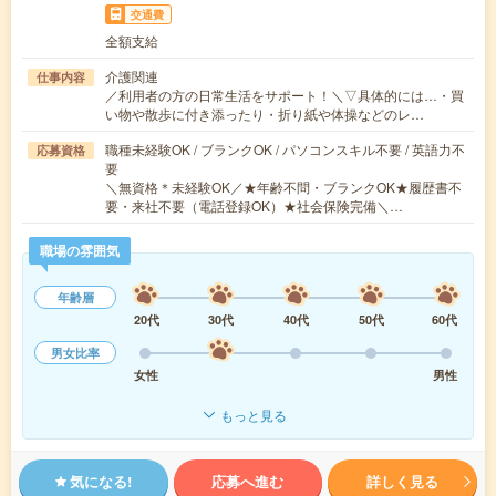
交通費
全額支給
介護関連
仕事内容
／利用者の方の日常生活をサポート！＼▽具体的には…・買
い物や散歩に付き添ったり・折り紙や体操などのレ…
職種未経験OK / ブランクOK / パソコンスキル不要 / 英語力不
応募資格
要
＼無資格＊未経験OK／★年齢不問・ブランクOK★履歴書不
要・来社不要（電話登録OK）★社会保険完備＼…
職場の雰囲気
年齢層
20代
30代
40代
50代
60代
男女比率
女性
男性
もっと見る
気になる!
応募へ進む
詳しく見る