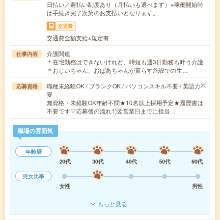
日払い／週払い制度あり（月払いも選べます）※稼働開始時
は手続き完了次第のお支払いとなります。
交通費
交通費全額支給※規定有
介護関連
仕事内容
＊在宅勤務はできないけれど、時短も週3日勤務も叶う介護
＊おじいちゃん、おばあちゃんが暮らす施設での生…
職種未経験OK / ブランクOK / パソコンスキル不要 / 英語力不
応募資格
要
無資格・未経験OK年齢不問★10名以上採用予定★履歴書は
不要です▽応募後の流れ1)翌営業日までに担当…
職場の雰囲気
年齢層
20代
30代
40代
50代
60代
男女比率
女性
男性
もっと見る