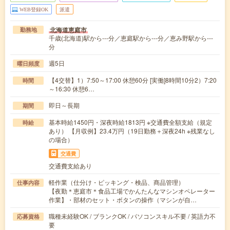
WEB登録OK
派遣
北海道恵庭市
勤務地
千歳(北海道)駅から---分／恵庭駅から---分／恵み野駅から---
分
週5日
曜日頻度
【4交替】1）7:50～17:00 休憩60分 [実働]8時間10分2）7:20
時間
～16:30 休憩6…
即日～長期
期間
基本時給1450円・深夜時給1813円 ※交通費全額支給（規定
時給
あり） 【月収例】23.4万円（19日勤務＋深夜24h ※残業なし
の場合）
交通費
交通費支給あり
軽作業（仕分け・ピッキング・検品、商品管理）
仕事内容
【夜勤＊恵庭市＊食品工場でかんたんなマシンオペレーター
作業】・部材のセット・ボタンの操作（マシンが自…
職種未経験OK / ブランクOK / パソコンスキル不要 / 英語力不
応募資格
要