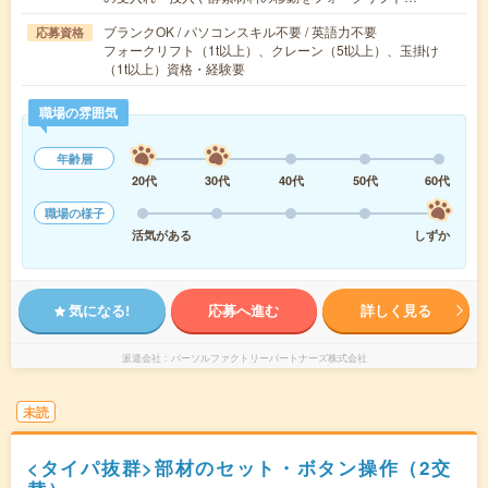
ブランクOK / パソコンスキル不要 / 英語力不要
応募資格
フォークリフト（1t以上）、クレーン（5t以上）、玉掛け
（1t以上）資格・経験要
職場の雰囲気
年齢層
20代
30代
40代
50代
60代
職場の様子
活気がある
しずか
気になる!
応募へ進む
詳しく見る
派遣会社
パーソルファクトリーパートナーズ株式会社
未読
<タイパ抜群>部材のセット・ボタン操作（2交