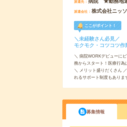
病院 ★勤務地
派遣先
株式会社ニッ
派遣会社
ここがポイント！
＼未経験さん必見／
モクモク・コツコツ作
＼ 病院WORKデビューに
務からスタート！医療行為
＼ メリット盛りだくさん
れるサポート制度もありま
募集情報