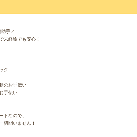
護助手／
で未経験でも安心！
ック
動のお手伝い
お手伝い
ートなので、
一切問いません！