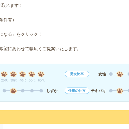
が取れます！
条件有）
になる」をクリック！
希望にあわせて幅広くご提案いたします。
女性
男女比率
20代
30代
40代
50代
60代
しずか
テキパキ
仕事の仕方