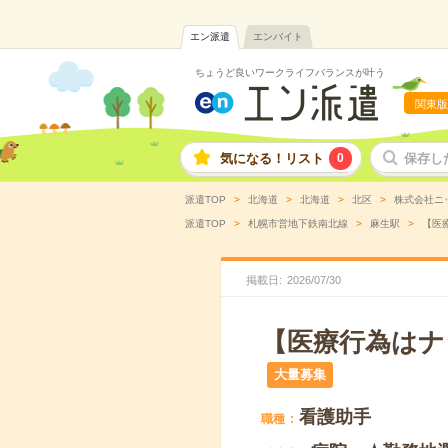
エン派遣
エンバイト
ちょうど良いワークライフバランスが叶う
関東版
気になる！リスト
0
保存し
派遣TOP
北海道
北海道
北区
株式会社ニ
派遣TOP
札幌市営地下鉄南北線
麻生駅
【医
掲載日
2026
/
07
/
30
【医療行為はナ
大量募集
看護助手
職種