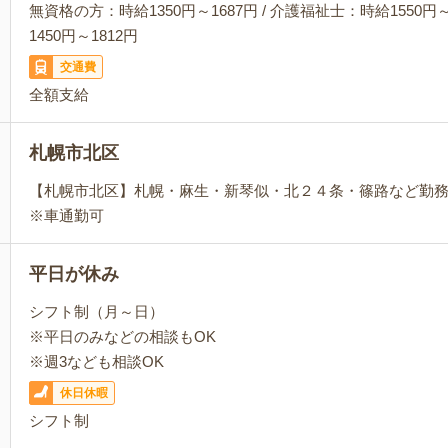
無資格の方：時給1350円～1687円 / 介護福祉士：時給1550円～
1450円～1812円
交通費
全額支給
札幌市北区
【札幌市北区】札幌・麻生・新琴似・北２４条・篠路など勤
※車通勤可
平日が休み
シフト制（月～日）
※平日のみなどの相談もOK
※週3なども相談OK
休日休暇
シフト制