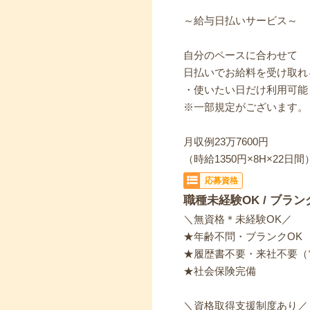
～給与日払いサービス～
自分のペースに合わせて
日払いでお給料を受け取れ
・使いたい日だけ利用可能
※一部規定がございます。
月収例23万7600円
（時給1350円×8H×22日間
応募資格
職種未経験OK / ブラン
＼無資格＊未経験OK／
★年齢不問・ブランクOK
★履歴書不要・来社不要（
★社会保険完備
＼資格取得支援制度あり／