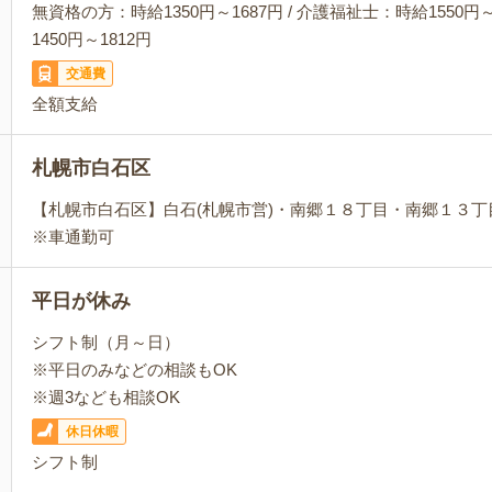
無資格の方：時給1350円～1687円 / 介護福祉士：時給1550円～
1450円～1812円
交通費
全額支給
札幌市白石区
【札幌市白石区】白石(札幌市営)・南郷１８丁目・南郷１３
※車通勤可
平日が休み
シフト制（月～日）
※平日のみなどの相談もOK
※週3なども相談OK
休日休暇
シフト制