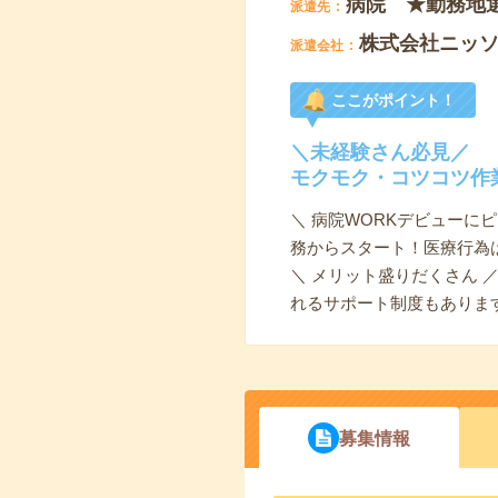
病院 ★勤務地
派遣先
株式会社ニッ
派遣会社
ここがポイント！
＼未経験さん必見／
モクモク・コツコツ作
＼ 病院WORKデビューに
務からスタート！医療行為
＼ メリット盛りだくさん
れるサポート制度もありま
募集情報