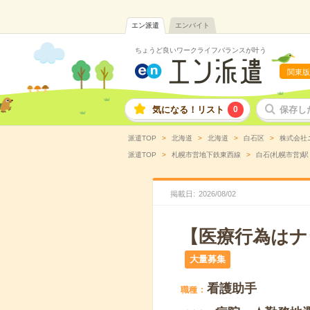
エン派遣
エンバイト
ちょうど良いワークライフバランスが叶う
関東版
気になる！リスト
0
保存し
派遣TOP
北海道
北海道
白石区
株式会社
派遣TOP
札幌市営地下鉄東西線
白石(札幌市営)駅
掲載日
2026
/
08
/
02
【医療行為はナ
大量募集
看護助手
職種