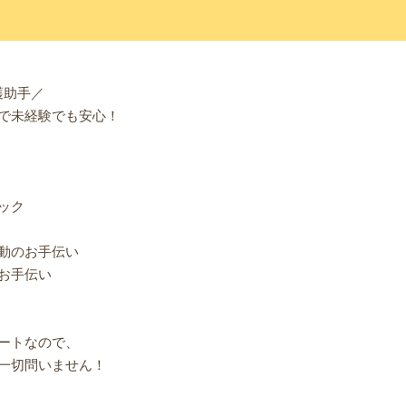
護助手／
で未経験でも安心！
ック
動のお手伝い
お手伝い
ートなので、
一切問いません！