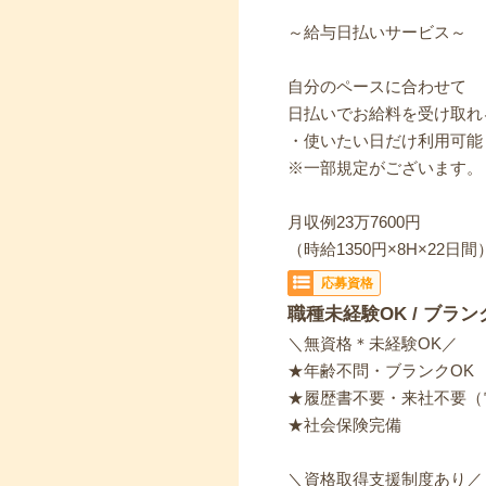
～給与日払いサービス～
自分のペースに合わせて
日払いでお給料を受け取れ
・使いたい日だけ利用可能
※一部規定がございます。
月収例23万7600円
（時給1350円×8H×22日間
応募資格
職種未経験OK / ブラン
＼無資格＊未経験OK／
★年齢不問・ブランクOK
★履歴書不要・来社不要（
★社会保険完備
＼資格取得支援制度あり／