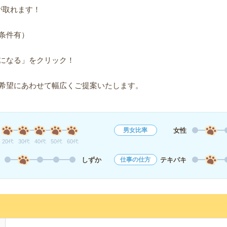
が取れます！
条件有）
になる」をクリック！
希望にあわせて幅広くご提案いたします。
女性
男女比率
20代
30代
40代
50代
60代
しずか
テキパキ
仕事の仕方