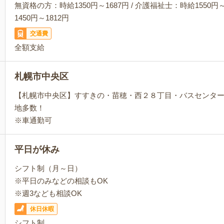
無資格の方：時給1350円～1687円 / 介護福祉士：時給1550円～
1450円～1812円
交通費
全額支給
札幌市中央区
【札幌市中央区】すすきの・苗穂・西２８丁目・バスセンタ
地多数！
※車通勤可
平日が休み
シフト制（月～日）
※平日のみなどの相談もOK
※週3なども相談OK
休日休暇
シフト制