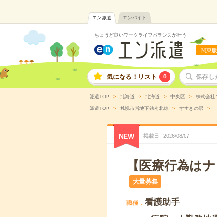
エン派遣
エンバイト
ちょうど良いワークライフバランスが叶う
関東版
気になる！リスト
0
保存し
派遣TOP
北海道
北海道
中央区
株式会社
派遣TOP
札幌市営地下鉄南北線
すすきの駅
NEW
掲載日
2026
/
08
/
07
【医療行為はナ
大量募集
看護助手
職種