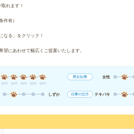
が取れます！
条件有）
になる」をクリック！
希望にあわせて幅広くご提案いたします。
女性
男女比率
20代
30代
40代
50代
60代
しずか
テキパキ
仕事の仕方