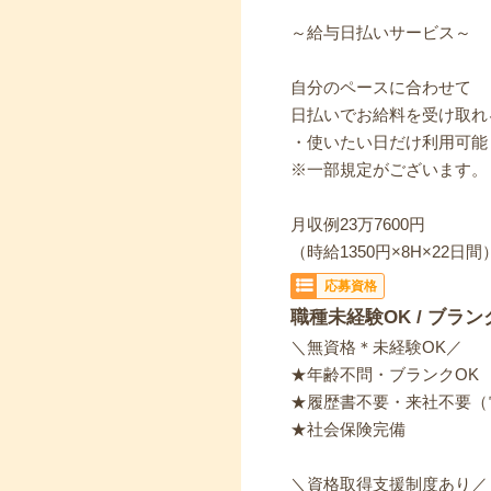
～給与日払いサービス～
自分のペースに合わせて
日払いでお給料を受け取れ
・使いたい日だけ利用可能
※一部規定がございます。
月収例23万7600円
（時給1350円×8H×22日間
応募資格
職種未経験OK / ブラン
＼無資格＊未経験OK／
★年齢不問・ブランクOK
★履歴書不要・来社不要（
★社会保険完備
＼資格取得支援制度あり／