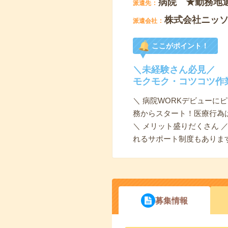
病院 ★勤務地
派遣先
株式会社ニッ
派遣会社
ここがポイント！
＼未経験さん必見／
モクモク・コツコツ作
＼ 病院WORKデビューに
務からスタート！医療行為
＼ メリット盛りだくさん
れるサポート制度もありま
募集情報