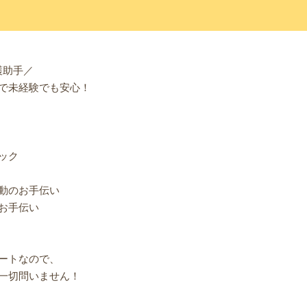
護助手／
で未経験でも安心！
ック
動のお手伝い
お手伝い
ートなので、
一切問いません！