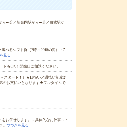
ら---分／新金岡駅から---分／白鷺駅か
▼選べるシフト例（7時～20時の間）・7
を見る
ートもOK！開始日ご相談ください。
0円～スタート！）★日払い／週払い制度あ
第のお支払いとなります★フルタイムで
ートをお任せします。～具体的なお仕事～・
そ…
つづきを見る