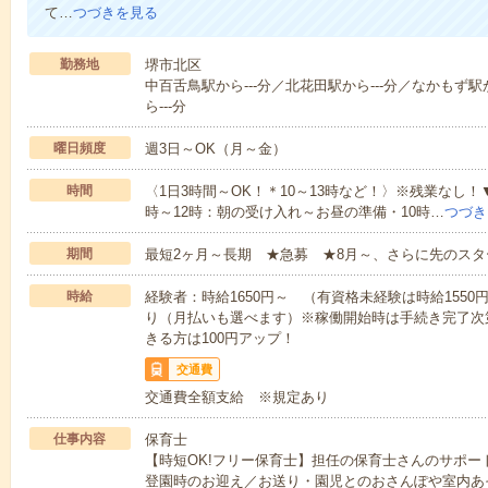
て…
つづきを見る
勤務地
堺市北区
中百舌鳥駅から---分／北花田駅から---分／なかもず駅か
ら---分
曜日頻度
週3日～OK（月～金）
時間
〈1日3時間～OK！＊10～13時など！〉※残業なし！
時～12時：朝の受け入れ～お昼の準備・10時…
つづき
期間
最短2ヶ月～長期 ★急募 ★8月～、さらに先のスタ
時給
経験者：時給1650円～ （有資格未経験は時給155
り（月払いも選べます）※稼働開始時は手続き完了次
きる方は100円アップ！
交通費
交通費全額支給 ※規定あり
仕事内容
保育士
【時短OK!フリー保育士】担任の保育士さんのサポ
登園時のお迎え／お送り・園児とのおさんぽや室内あ