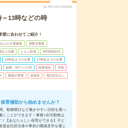
No.MPCHKS1009998
～13時などの時
希望に合わせてご紹介！
名以上の大量募集
複数名募集
0歳以上活躍
しゅふ歓迎
WEB登録OK
16時前までの仕事
17時前までの仕事
副業・WワークOK
医療福祉
学校
K
職場が禁煙
派遣多
電話対応なし
な保育補助から始めませんか？
時間、勤務曜日など働きやすい日程を選べ
働くことができます！事務×在宅勤務は
す！【あなたらしい保育ができる】子ど
派遣会社担当者や事前の職場見学を通じ