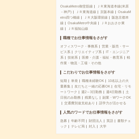
OsakaMetro御堂筋線
ＪＲ東海道本線(米原
－神戸)
ＪＲ東海道線
京阪本線
OsakaM
etro四つ橋線
ＪＲ大阪環状線
阪急京都本
線
OsakaMetro中央線
ＪＲおおさか東
線
ＪＲ福知山線
職種でお仕事情報をさがす
オフィスワーク・事務系
営業・販売・サー
ビス系
クリエイティブ系
IT・エンジニア
系
技術系
医療・介護・福祉・教育系
軽
作業・物流・工場・その他
こだわりでお仕事情報をさがす
短期
単発
職種未経験OK
10名以上の大
量募集
友だちと一緒の応募OK
在宅・リモ
ートワーク
週2～3日勤務
週4日勤務
土
日祝のみ勤務
残業なし
副業・WワークOK
交通費別途支給あり
語学力が活かせる
人気のワードでお仕事情報をさがす
急募
年齢不問
財団法人
英語
書類チェ
ック
テレビ局
封入
大学