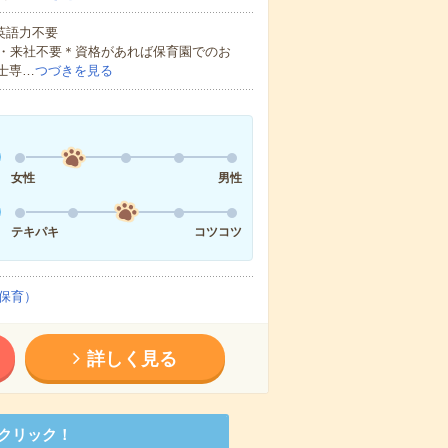
 英語力不要
・来社不要＊資格があれば保育園でのお
士専…
つづきを見る
女性
男性
テキパキ
コツコツ
保育）
詳しく見る
クリック！