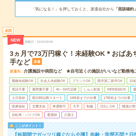
「気になる！」を押しておくと、派遣会社から
「面談確約
未読
NEW
掲載日
2026/08/09
3ヵ月で73万円稼ぐ！未経験OK＊おば
手など
派遣
介護施設や病院など ★自宅近くの施設がいいなど勤務地
派遣先
職種未経験OK
社会人未経験OK
ブランクOK
既卒第二新卒OK
10
英語不要
履歴書不要
40～50代活躍
しゅふ歓迎
WEB登録OK
週
土日祝休
朝10時以降スタート
16時前までの仕事
17時前までの仕事
医療福祉
交費支給
車通勤可
大手
制服
日払いOK
職場が禁
自転車・バイクOK
看護師
介護士
ここがポイント！
【短期間でガッツリ稼ぐなら介護】年齢・学歴不問＊日払