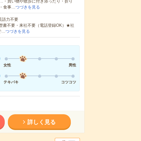
…・買い物や散歩に付き添ったり・折り
・食事…
つづきを見る
 英語力不要
歴書不要・来社不要（電話登録OK）★社
で…
つづきを見る
女性
男性
テキパキ
コツコツ
詳しく見る