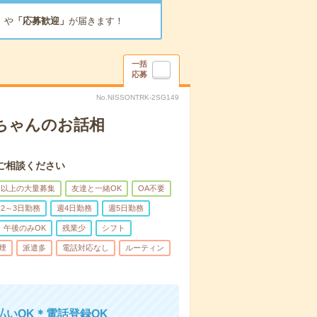
」
や
「応募歓迎」
が届きます！
一括
応募
No.NISSONTRK-2SG149
あちゃんのお話相
ご相談ください
名以上の大量募集
友達と一緒OK
OA不要
2～3日勤務
週4日勤務
週5日勤務
午後のみOK
残業少
シフト
煙
派遣多
電話対応なし
ルーティン
いOK＊電話登録OK