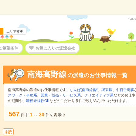
ヘル
エリア変更
た希望条件
お気に入りの派遣会社
南海高野線
の派遣のお仕事情報一覧
南海高野線の派遣のお仕事情報です。
なんば(南海線)駅
、
堺東駅
、
中百舌鳥駅
スワーク・事務系
、
営業・販売・サービス系
、
クリエイティブ系
などのお仕事
の期間や、
職種未経験OK
などのこだわり条件で絞り込んでいただけます。
567
1
30
件中
～
件を表示中
未読