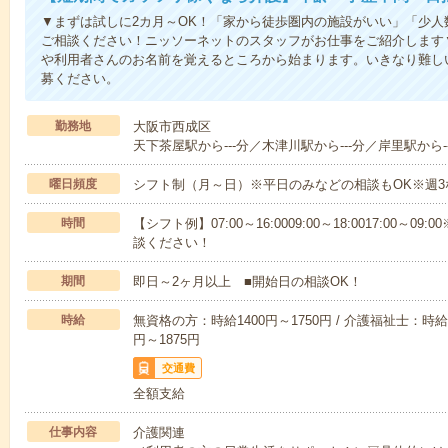
▼まずは試しに2カ月～OK！「家から徒歩圏内の施設がいい」「少
ご相談ください！ニッソーネットのスタッフがお仕事をご紹介します
や利用者さんのお名前を覚えるところから始まります。いきなり難し
募ください。
勤務地
大阪市西成区
天下茶屋駅から---分／木津川駅から---分／岸里駅から--
曜日頻度
シフト制（月～日）※平日のみなどの相談もOK※週3
時間
【シフト例】07:00～16:0009:00～18:0017:00
談ください！
期間
即日～2ヶ月以上 ■開始日の相談OK！
時給
無資格の方：時給1400円～1750円 / 介護福祉士：時給1
円～1875円
交通費
全額支給
仕事内容
介護関連