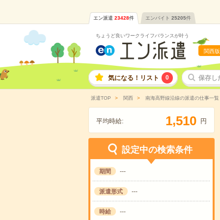
エン派遣
23428
件
エンバイト
25205
件
ちょうど良いワークライフバランスが叶う
関西版
気になる！リスト
0
保存し
派遣TOP
関西
南海高野線沿線の派遣の仕事一覧
,
1
5
1
0
平均時給:
円
設定中の検索条件
期間
---
派遣形式
---
時給
---