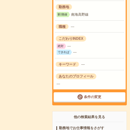
勤務地
南海高野線
駅/路線
職種
---
こだわりINDEX
---
絶対
---
できれば
キーワード
---
あなたのプロフィール
---
条件の変更
他の検索結果を見る
勤務地でお仕事情報をさがす