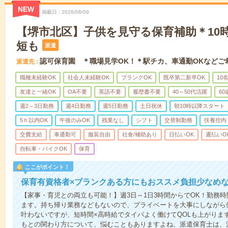
NEW
掲載日
2026/08/09
【堺市北区】子供を見守る保育補助＊10時
短も
派遣
認可保育園 ＊職場見学OK！＊駅チカ、車通勤OKなどご
派遣先
職種未経験OK
社会人未経験OK
ブランクOK
既卒第二新卒OK
10
友達と一緒OK
OA不要
英語不要
履歴書不要
40～50代活躍
6
週2～3日勤務
週4日勤務
週5日勤務
土日祝休
朝10時以降スタート
5ｈ以内OK
午後のみOK
残業なし
シフト
交替制勤務
扶養控内
交費支給
車通勤可
服装自由
社食/補助あり
日払いOK
週払いO
自転車・バイクOK
保育
ここがポイント！
保育有資格者×ブランクある方にもおススメ負担少なめ
【家事・育児との両立も可能！】週3日～1日3時間からでOK！勤務
ます。持ち帰り業務などもないので、プライベートを大事にしながら
叶わないですが、短時間×高時給でタイパよく働けてQOLも上がりま
もとの関わり方について、悩むこともありますよね。派遣保育士は、