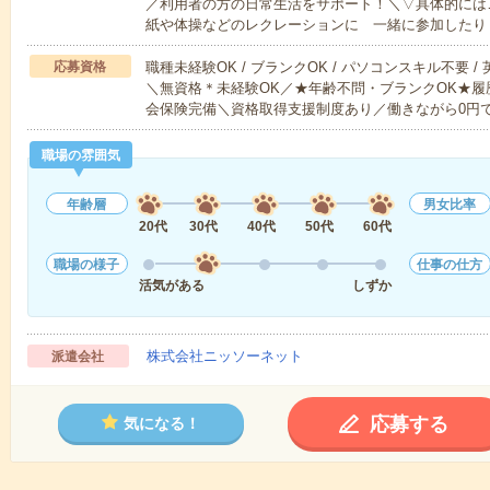
／利用者の方の日常生活をサポート！＼▽具体的には
紙や体操などのレクレーションに 一緒に参加したり
応募資格
職種未経験OK / ブランクOK / パソコンスキル不要 /
＼無資格＊未経験OK／★年齢不問・ブランクOK★履
会保険完備＼資格取得支援制度あり／働きながら0円
職場の雰囲気
年齢層
男女比率
20代
30代
40代
50代
60代
職場の様子
仕事の仕方
活気がある
しずか
株式会社ニッソーネット
派遣会社
応募する
気になる！