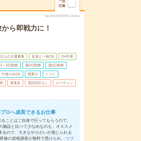
一括
応募
No.NISSONTRK-2AH24
験から即戦力に！
名以上の大量募集
友達と一緒OK
OA不要
2～3日勤務
週4日勤務
週5日勤務
午後のみOK
残業少
シフト
煙
派遣多
電話対応なし
ルーティン
のプロへ成長できるお仕事
来ることはご自身で行ってもらうので、
の施設と比べて少なめなのも、オススメ
出来るので、大きなやりがいが感じられる
者研修の資格講座が無料で受けられ…
つづ