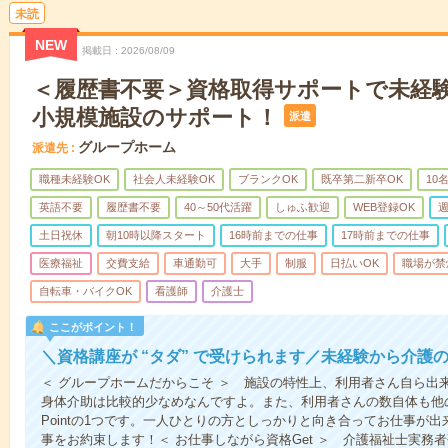
未読
NEW
掲載日
2026/08/09
＜履歴書不要＞資格取得サポートで未経
小規模施設のサポート！
派遣
グループホーム
派遣先
職種未経験OK
社会人未経験OK
ブランクOK
既卒第二新卒OK
10
英語不要
履歴書不要
40～50代活躍
しゅふ歓迎
WEB登録OK
週
土日祝休
朝10時以降スタート
16時前までの仕事
17時前までの仕事
医療福祉
交費支給
車通勤可
大手
制服
日払いOK
職場が禁
自転車・バイクOK
看護師
介護士
ここがポイント！
＼資格講座が “タダ” で受けられます／未経験から介護
＜ グループホームだからこそ ＞ 施設の特性上、利用者さん自ら出
身体介助は比較的少なめなんですよ。また、利用者さんの数自体も他
Pointの1つです。一人ひとりの方としっかりと向き合ってお仕事が
事をお約束します！＜ お仕事しながら資格Get ＞ 介護福祉士実務