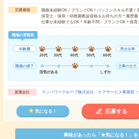
応募資格
職種未経験OK / ブランクOK / パソコンスキル不要 /
保育士・保母・幼稚園教諭資格をお持ちの方＊履歴書
仕事が未経験でもOK＊年齢不問・ブランクOK＊保育
職場の雰囲気
年齢層
男女比率
20代
30代
40代
50代
60代
職場の様子
仕事の仕方
活気がある
しずか
マンパワーグループ株式会社 ケアサービス事業部（
派遣会社
応募する
気になる！
興味があったら「★気になる！」を