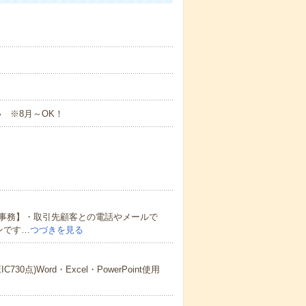
い ※8月～OK！
事務】・取引先顧客との電話やメールで
ンです…
つづきを見る
)Word・Excel・PowerPoint使用