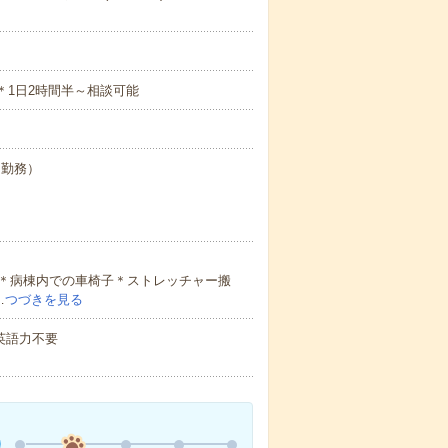
 など＊1日2時間半～相談可能
6日勤務）
＞＊病棟内での車椅子＊ストレッチャー搬
…
つづきを見る
 英語力不要