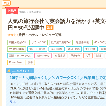
未読
NEW
掲載日
2026/08/10
人気の旅行会社＼英会話力を活かす+英文事
円＊50代活躍中
派遣
旅行・ホテル・レジャー関連
派遣先
職種未経験OK
ブランクOK
既卒第二新卒OK
履歴書不要
40～50
WEB登録OK
週2～3日勤務
週4日勤務
週5日勤務
土日祝休
朝1
副業・WワークOK
旅行ホテル
交費支給
駅歩5分
大手
制服
PowerPoint
語学
ここがポイント！
10時～＊＼朝ゆっくり／＼WワークOK！／残業無しで
ゆっくり10時～&週4日！取引先の海外顧客と電話やメール対応、滞
OEIC750点ほど>週3～5日勤務と融通の利く環境なので子育て世代
京都駅すぐで通勤立地〇基本的には営業さんからの要望に沿って提案
HPを検索し必要情報収集なども積極的に行っていただく主体性が活
見る