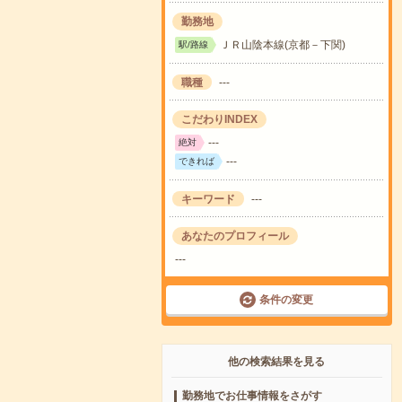
勤務地
ＪＲ山陰本線(京都－下関)
駅/路線
職種
---
こだわりINDEX
---
絶対
---
できれば
キーワード
---
あなたのプロフィール
---
条件の変更
他の検索結果を見る
勤務地でお仕事情報をさがす