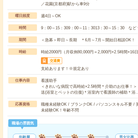
／花園(京都府)駅から車9分
曜日頻度
週4日～OK
時間
9：00～15：309：00～11：3013：30～15：30
期間
＜急募＞即日～長期 ＊6月～7月～開始日相談OK！
時給
時給2000円（月収例80,000円＝2,000円×2.5時間×1
交通費
支給あります！※規定あり
仕事内容
看護助手
＜きれいな病院で高時給×2.5時間＊介助のお仕事！
送(浴室とベットの往復)＊浴室内で看護師の補助＊浴
応募資格
職種未経験OK / ブランクOK / パソコンスキル不要 /
未経験OK！年齢不問
職場の雰囲気
年齢層
男女比率