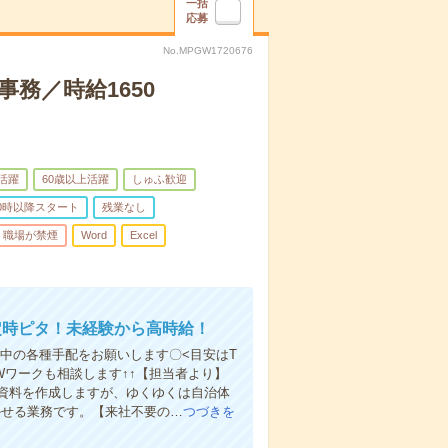
一括
応募
No.MPGW1720676
務／時給1650
代活躍
60歳以上活躍
しゅふ歓迎
0時以降スタート
残業なし
職場が禁煙
Word
Excel
定時ピタ！未経験から高時給！
在中の各種手配をお願いします〇<目安はT
やWワークも相談します↑↑【担当者より】
資料を作成しますが、ゆくゆくは自治体
かせる業務です。【来社不要の…
つづきを