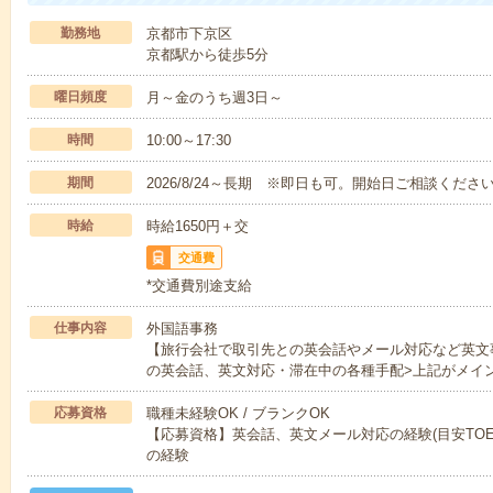
勤務地
京都市下京区
京都駅から徒歩5分
曜日頻度
月～金のうち週3日～
時間
10:00～17:30
期間
2026/8/24～長期 ※即日も可。開始日ご相談くださ
時給
時給1650円＋交
交通費
*交通費別途支給
仕事内容
外国語事務
【旅行会社で取引先との英会話やメール対応など英文
の英会話、英文対応・滞在中の各種手配>上記がメイ
応募資格
職種未経験OK / ブランクOK
【応募資格】英会話、英文メール対応の経験(目安TOEIC730点
の経験