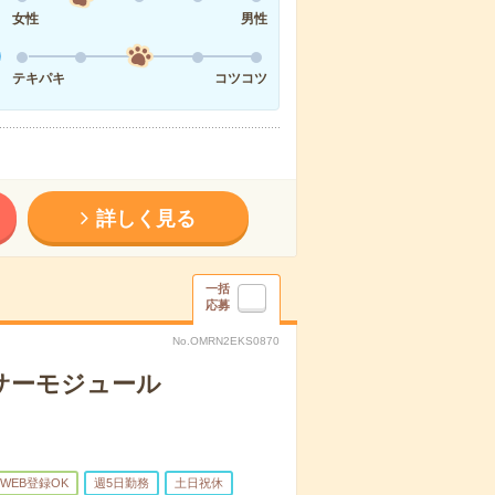
女性
男性
テキパキ
コツコツ
詳しく見る
一括
応募
No.OMRN2EKS0870
サーモジュール
WEB登録OK
週5日勤務
土日祝休