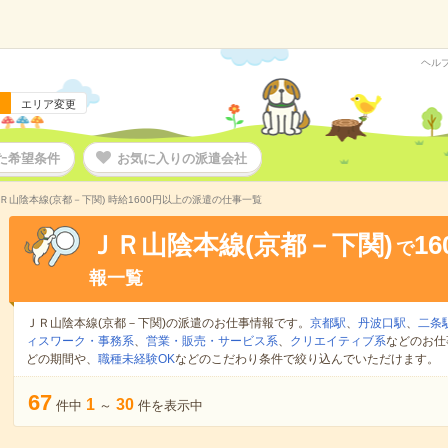
ヘル
エリア変更
た希望条件
お気に入りの派遣会社
Ｒ山陰本線(京都－下関) 時給1600円以上の派遣の仕事一覧
ＪＲ山陰本線(京都－下関)
1
で
報一覧
ＪＲ山陰本線(京都－下関)の派遣のお仕事情報です。
京都駅
、
丹波口駅
、
二条
ィスワーク・事務系
、
営業・販売・サービス系
、
クリエイティブ系
などのお仕
どの期間や、
職種未経験OK
などのこだわり条件で絞り込んでいただけます。
67
1
30
件中
～
件を表示中