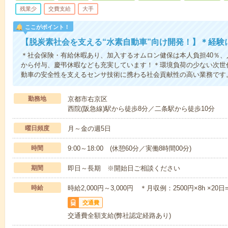
残業少
交費支給
大手
ここがポイント！
【脱炭素社会を支える“水素自動車”向け開発！】＊経験に
＊社会保険・有給休暇あり、加入するオムロン健保は本人負担40％
から付与、慶弔休暇なども充実しています！＊環境負荷の少ない次世
動車の安全性を支えるセンサ技術に携わる社会貢献性の高い業務です
勤務地
京都市右京区
西院(阪急線)駅から徒歩8分／二条駅から徒歩10分
曜日頻度
月～金の週5日
時間
9:00～18:00 (休憩60分／実働8時間00分)
期間
即日～長期 ※開始日ご相談ください
時給
時給2,000円～3,000円 ＊月収例：2500円×8h ×
交通費
交通費全額支給(弊社認定経路あり)