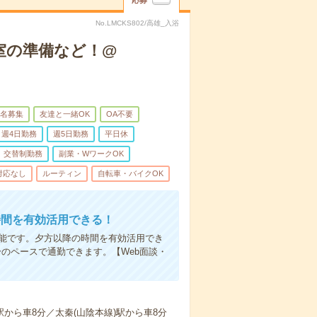
応募
No.LMCKS802/高雄_入浴
室の準備など！@
名募集
友達と一緒OK
OA不要
週4日勤務
週5日勤務
平日休
交替制勤務
副業・WワークOK
対応なし
ルーティン
自転車・バイクOK
時間を有効活用できる！
可能です。夕方以降の時間を有効活用でき
のペースで通勤できます。【Web面談・
駅から車8分／太秦(山陰本線)駅から車8分