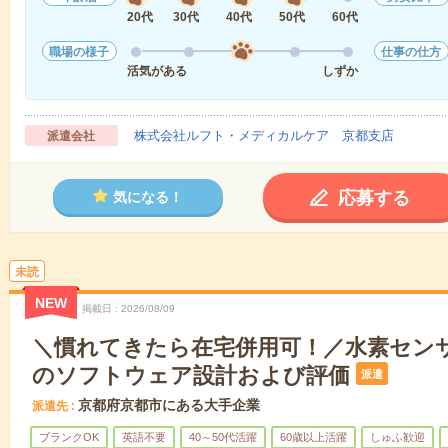
20代
30代
40代
50代
60代
職場の様子
仕事の仕方
活気がある
しずか
株式会社ルフト・メディカルケア 京都支店
派遣会社
応募する
気になる！
未読
NEW
掲載日
2026/08/09
＼慣れてきたら在宅併用可！／水素セン
のソフトウェア設計および評価
派遣
京都府京都市にある大手企業
派遣先
ブランクOK
英語不要
40～50代活躍
60歳以上活躍
しゅふ歓迎