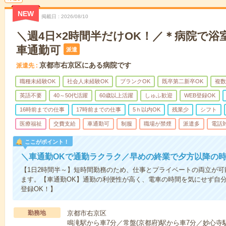
NEW
掲載日
2026/08/10
＼週4日×2時間半だけOK！／＊病院で浴
車通勤可
派遣
京都市右京区にある病院です
派遣先
職種未経験OK
社会人未経験OK
ブランクOK
既卒第二新卒OK
複数
英語不要
40～50代活躍
60歳以上活躍
しゅふ歓迎
WEB登録OK
16時前までの仕事
17時前までの仕事
5ｈ以内OK
残業少
シフト
医療福祉
交費支給
車通勤可
制服
職場が禁煙
派遣多
電話
ここがポイント！
＼車通勤OKで通勤ラクラク／早めの終業で夕方以降の
【1日2時間半～】短時間勤務のため、仕事とプライベートの両立が
ます。【車通勤OK】通勤の利便性が高く、電車の時間を気にせず自分
登録OK！】
勤務地
京都市右京区
鳴滝駅から車7分／常盤(京都府)駅から車7分／妙心寺