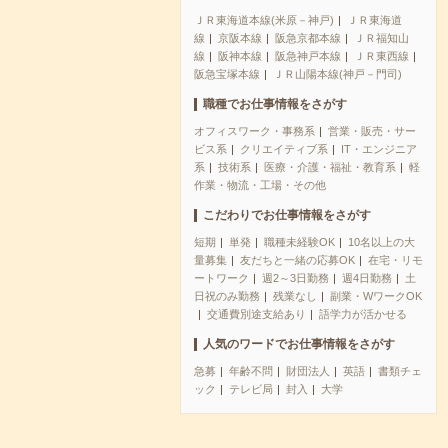
ＪＲ東海道本線(米原－神戸)
ＪＲ東海道
線
京阪本線
阪急京都本線
ＪＲ福知山
線
阪神本線
阪急神戸本線
ＪＲ東西線
阪急宝塚本線
ＪＲ山陽本線(神戸－門司)
職種でお仕事情報をさがす
オフィスワーク・事務系
営業・販売・サー
ビス系
クリエイティブ系
IT・エンジニア
系
技術系
医療・介護・福祉・教育系
軽
作業・物流・工場・その他
こだわりでお仕事情報をさがす
短期
単発
職種未経験OK
10名以上の大
量募集
友だちと一緒の応募OK
在宅・リモ
ートワーク
週2～3日勤務
週4日勤務
土
日祝のみ勤務
残業なし
副業・WワークOK
交通費別途支給あり
語学力が活かせる
人気のワードでお仕事情報をさがす
急募
年齢不問
財団法人
英語
書類チェ
ック
テレビ局
封入
大学