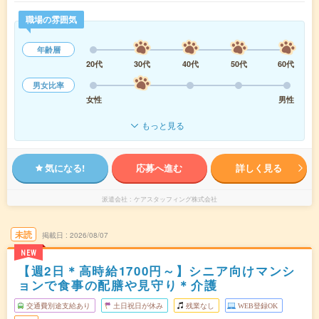
職場の雰囲気
年齢層
20代
30代
40代
50代
60代
男女比率
女性
男性
もっと見る
気になる!
応募へ進む
詳しく見る
派遣会社
ケアスタッフィング株式会社
未読
掲載日
2026/08/07
NEW
【週2日＊高時給1700円～】シニア向けマンシ
ョンで食事の配膳や見守り＊介護
交通費別途支給あり
土日祝日が休み
残業なし
WEB登録OK