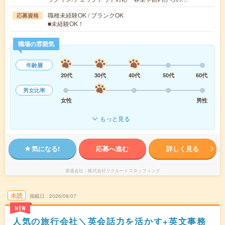
職種未経験OK / ブランクOK
応募資格
■未経験OK！
職場の雰囲気
年齢層
20代
30代
40代
50代
60代
男女比率
女性
男性
もっと見る
気になる!
応募へ進む
詳しく見る
派遣会社
株式会社リクルートスタッフィング
未読
掲載日
2026/08/07
NEW
人気の旅行会社＼英会話力を活かす+英文事務