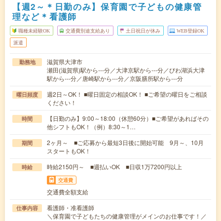
【週2～＊日勤のみ】保育園で子どもの健康管
理など＊看護師
職種未経験OK
交通費別途支給あり
土日祝日が休み
WEB登録OK
派遣
滋賀県大津市
勤務地
瀬田(滋賀県)駅から---分／大津京駅から---分／びわ湖浜大津
駅から---分／唐崎駅から---分／京阪膳所駅から---分
週2日～OK！ ■曜日固定の相談OK！ ■ご希望の曜日をご相談
曜日頻度
ください！
【日勤のみ】9:00～18:00（休憩60分）■ご希望があればその
時間
他シフトもOK！（例）8:30～1…
2ヶ月～ ■ご応募から最短3日後に開始可能 9月～、10月
期間
スタートもOK！
時給2150円～ ■週払いOK ■日収1万7200円以上
時給
交通費
交通費全額支給
看護師・准看護師
仕事内容
＼保育園で子どもたちの健康管理がメインのお仕事です！／