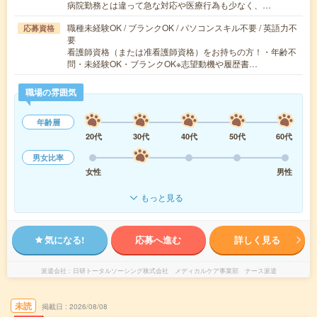
病院勤務とは違って急な対応や医療行為も少なく、…
職種未経験OK / ブランクOK / パソコンスキル不要 / 英語力不
応募資格
要
看護師資格（または准看護師資格）をお持ちの方！・年齢不
問・未経験OK・ブランクOK※志望動機や履歴書…
職場の雰囲気
年齢層
20代
30代
40代
50代
60代
男女比率
女性
男性
もっと見る
気になる!
応募へ進む
詳しく見る
派遣会社
日研トータルソーシング株式会社 メディカルケア事業部 ナース派遣
未読
掲載日
2026/08/08