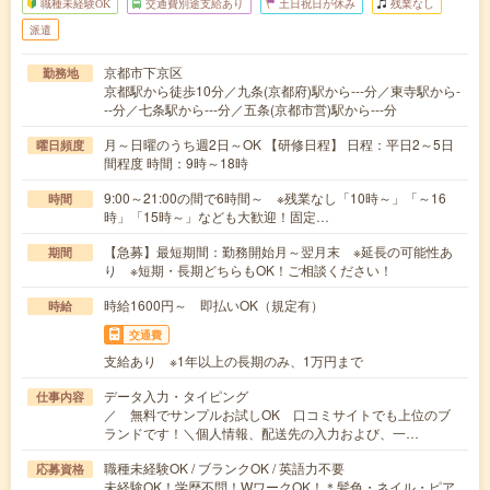
職種未経験OK
交通費別途支給あり
土日祝日が休み
残業なし
派遣
京都市下京区
勤務地
京都駅から徒歩10分／九条(京都府)駅から---分／東寺駅から-
--分／七条駅から---分／五条(京都市営)駅から---分
月～日曜のうち週2日～OK 【研修日程】 日程：平日2～5日
曜日頻度
間程度 時間：9時～18時
9:00～21:00の間で6時間～ ※残業なし「10時～」「～16
時間
時」「15時～」なども大歓迎！固定…
【急募】最短期間：勤務開始月～翌月末 ※延長の可能性あ
期間
り ※短期・長期どちらもOK！ご相談ください！
時給1600円～ 即払いOK（規定有）
時給
交通費
支給あり ※1年以上の長期のみ、1万円まで
データ入力・タイピング
仕事内容
／ 無料でサンプルお試しOK 口コミサイトでも上位のブ
ランドです！＼個人情報、配送先の入力および、一…
職種未経験OK / ブランクOK / 英語力不要
応募資格
未経験OK！学歴不問！WワークOK！＊髪色・ネイル・ピア