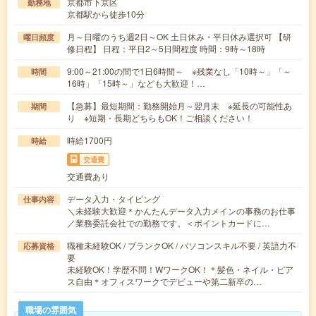
京都市下京区
勤務地
京都駅から徒歩10分
月～日曜のうち週2日～OK 土日休み・平日休み選択可 【研
曜日頻度
修日程】 日程：平日2～5日間程度 時間：9時～18時
9:00～21:00の間で1日6時間～ ※残業なし「10時～」「～
時間
16時」「15時～」なども大歓迎！…
【急募】最短期間：勤務開始月～翌月末 ※延長の可能性あ
期間
り ※短期・長期どちらもOK！ご相談ください！
時給1700円
時給
交通費
交通費あり
データ入力・タイピング
仕事内容
＼未経験大歓迎＊かんたんデータ入力メインの事務のお仕事
／業務委託会社での勤務です。＜ポイントカードに…
職種未経験OK / ブランクOK / パソコンスキル不要 / 英語力不
応募資格
要
未経験OK！学歴不問！WワークOK！＊髪色・ネイル・ピア
ス自由＊オフィスワークでデビューや第二新卒の…
職場の雰囲気