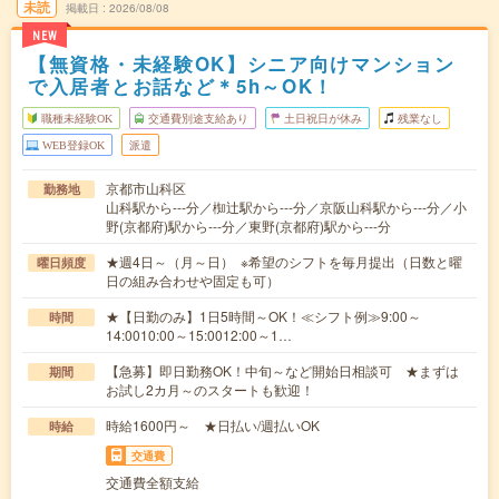
未読
掲載日
2026/08/08
NEW
【無資格・未経験OK】シニア向けマンション
で入居者とお話など＊5h～OK！
職種未経験OK
交通費別途支給あり
土日祝日が休み
残業なし
WEB登録OK
派遣
京都市山科区
勤務地
山科駅から---分／椥辻駅から---分／京阪山科駅から---分／小
野(京都府)駅から---分／東野(京都府)駅から---分
★週4日～（月～日） ※希望のシフトを毎月提出（日数と曜
曜日頻度
日の組み合わせや固定も可）
★【日勤のみ】1日5時間～OK！≪シフト例≫9:00～
時間
14:0010:00～15:0012:00～1…
【急募】即日勤務OK！中旬～など開始日相談可 ★まずは
期間
お試し2カ月～のスタートも歓迎！
時給1600円～ ★日払い/週払いOK
時給
交通費
交通費全額支給