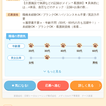
【介護施設で体調などの記録がメイン＊看護師】▼具体的に
は…○体温、血圧などのチェック・記録○お薬の飲…
職種未経験OK / ブランクOK / パソコンスキル不要 / 英語力不
応募資格
要
≪履歴書不要≫・年齢不問（50代・60代の方も活躍中！）・
未経験OK・ブランクOK・看護師資格（准看…
職場の雰囲気
年齢層
20代
30代
40代
50代
60代
男女比率
女性
男性
もっと見る
気になる!
応募へ進む
詳しく見る
派遣会社
日研トータルソーシング株式会社 メディカルケア事業部 ナース派遣