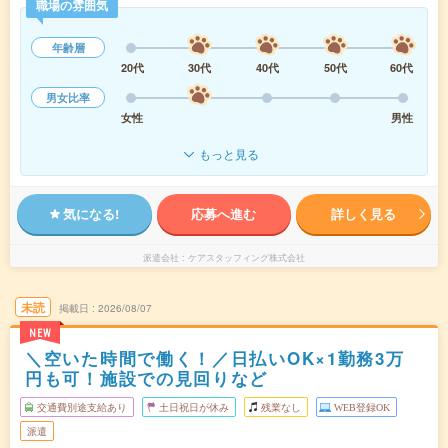
職場の雰囲気
年齢層
20代
30代
40代
50代
60代
男女比率
女性
男性
もっと見る
気になる!
応募へ進む
詳しく見る
派遣会社
ケアスタッフィング株式会社
未読
掲載日
2026/08/07
NEW
＼空いた時間で働く！／日払いOK×1勤務3万
円も可！施設での見回りなど
交通費別途支給あり
土日祝日が休み
残業なし
WEB登録OK
派遣