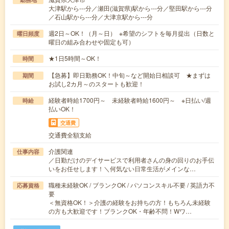
大津駅から---分／瀬田(滋賀県)駅から---分／堅田駅から---分
／石山駅から---分／大津京駅から---分
週2日～OK！（月～日） ※希望のシフトを毎月提出（日数と
曜日頻度
曜日の組み合わせや固定も可）
★1日5時間～OK！
時間
【急募】即日勤務OK！中旬～など開始日相談可 ★まずは
期間
お試し2カ月～のスタートも歓迎！
経験者時給1700円～ 未経験者時給1600円～ ※日払い/週
時給
払いOK！
交通費
交通費全額支給
介護関連
仕事内容
／日勤だけのデイサービスで利用者さんの身の回りのお手伝
いをお任せします！＼何気ない日常生活がメインな…
職種未経験OK / ブランクOK / パソコンスキル不要 / 英語力不
応募資格
要
＜無資格OK！＞介護の経験をお持ちの方！もちろん未経験
の方も大歓迎です！ブランクOK・年齢不問！Wワ…