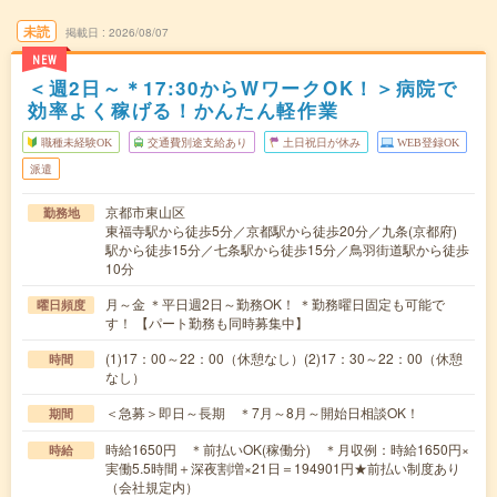
未読
掲載日
2026/08/07
NEW
＜週2日～＊17:30からWワークOK！＞病院で
効率よく稼げる！かんたん軽作業
職種未経験OK
交通費別途支給あり
土日祝日が休み
WEB登録OK
派遣
京都市東山区
勤務地
東福寺駅から徒歩5分／京都駅から徒歩20分／九条(京都府)
駅から徒歩15分／七条駅から徒歩15分／鳥羽街道駅から徒歩
10分
月～金 ＊平日週2日～勤務OK！ ＊勤務曜日固定も可能で
曜日頻度
す！ 【パート勤務も同時募集中】
(1)17：00～22：00（休憩なし）(2)17：30～22：00（休憩
時間
なし）
＜急募＞即日～長期 ＊7月～8月～開始日相談OK！
期間
時給1650円 ＊前払いOK(稼働分) ＊月収例：時給1650円×
時給
実働5.5時間＋深夜割増×21日＝194901円★前払い制度あり
（会社規定内）