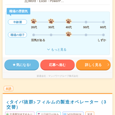
点)Word・Excel・PowerP…
職場の雰囲気
年齢層
20代
30代
40代
50代
60代
職場の様子
活気がある
しずか
もっと見る
気になる!
応募へ進む
詳しく見る
派遣会社
マンパワーグループ株式会社
未読
<タイパ抜群>フィルムの製造オペレーター（3
交替）
交通費別途支給あり
土日祝日が休み
WEB登録OK
派遣