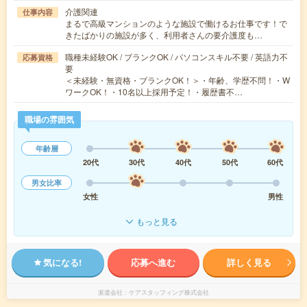
介護関連
仕事内容
まるで高級マンションのような施設で働けるお仕事です！で
きたばかりの施設が多く、利用者さんの要介護度も…
職種未経験OK / ブランクOK / パソコンスキル不要 / 英語力不
応募資格
要
＜未経験・無資格・ブランクOK！＞・年齢、学歴不問！・W
ワークOK！・10名以上採用予定！・履歴書不…
職場の雰囲気
年齢層
20代
30代
40代
50代
60代
男女比率
女性
男性
もっと見る
気になる!
応募へ進む
詳しく見る
派遣会社
ケアスタッフィング株式会社