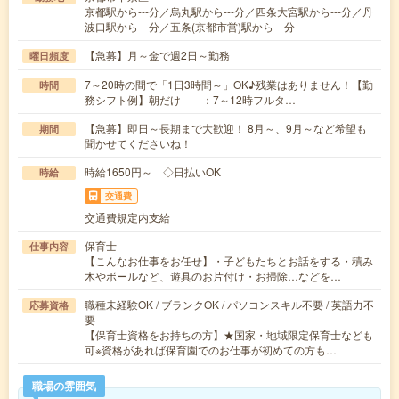
京都駅から---分／烏丸駅から---分／四条大宮駅から---分／丹
波口駅から---分／五条(京都市営)駅から---分
【急募】月～金で週2日～勤務
曜日頻度
7～20時の間で「1日3時間～」OK♪残業はありません！【勤
時間
務シフト例】朝だけ ：7～12時フルタ…
【急募】即日～長期まで大歓迎！ 8月～、9月～など希望も
期間
聞かせてくださいね！
時給1650円～ ◇日払いOK
時給
交通費
交通費規定内支給
保育士
仕事内容
【こんなお仕事をお任せ】・子どもたちとお話をする・積み
木やボールなど、遊具のお片付け・お掃除…などを…
職種未経験OK / ブランクOK / パソコンスキル不要 / 英語力不
応募資格
要
【保育士資格をお持ちの方】★国家・地域限定保育士なども
可※資格があれば保育園でのお仕事が初めての方も…
職場の雰囲気