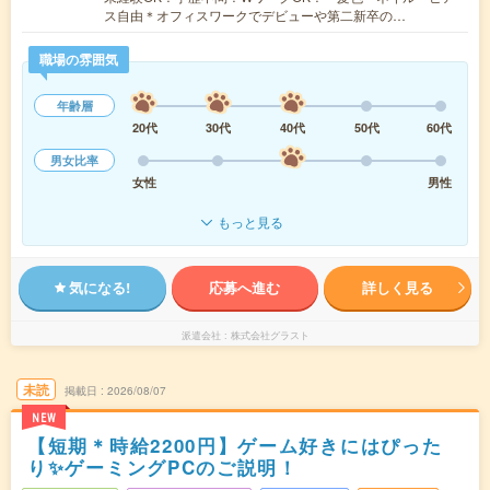
ス自由＊オフィスワークでデビューや第二新卒の…
職場の雰囲気
年齢層
20代
30代
40代
50代
60代
男女比率
女性
男性
もっと見る
気になる!
応募へ進む
詳しく見る
派遣会社
株式会社グラスト
未読
掲載日
2026/08/07
NEW
【短期＊時給2200円】ゲーム好きにはぴった
り✨ゲーミングPCのご説明！