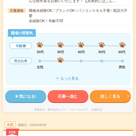
んな軽作業をお願いいたします！【具体的にはこん…
職種未経験OK / ブランクOK / パソコンスキル不要 / 英語力不
応募資格
要
未経験OK！年齢不問
職場の雰囲気
年齢層
20代
30代
40代
50代
60代
男女比率
女性
男性
もっと見る
気になる!
応募へ進む
詳しく見る
派遣会社
株式会社ルフト・メディカルケア 京都支店
未読
掲載日
2026/08/08
NEW