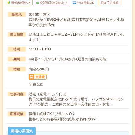
職種未経験OK
交通費別途支給あり
WEB登録OK
紹介予定派遣
京都市下京区
勤務地
京都駅から徒歩2分／五条(京都市営)駅から徒歩10分／七条
駅から徒歩13分
勤務は土日祝日＋平日2～3日のシフト制(勤務希望お伺いし
曜日頻度
ます！)
11:00～19:00
時間
※急募：9月から11月の3か月※延長の相談も可能
期間
時給2,200円
時給
交通費
全額支給
販売（家電・モバイル）
仕事内容
梅田の家電量販店にあるPC売り場で、パソコンやゲーミン
グPCの販売・ご案内のお仕事！具体的には・お客…
職種未経験OK / ブランクOK
応募資格
接客などのお客様対応の経験があればOK！
職場の雰囲気