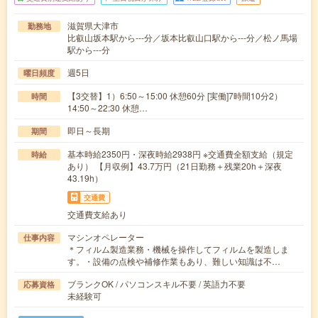
滋賀県大津市
勤務地
比叡山坂本駅から---分／坂本比叡山口駅から---分／松ノ馬場
駅から---分
週5日
曜日頻度
【3交替】1）6:50～15:00 休憩60分 [実働]7時間10分2）
時間
14:50～22:30 休憩…
即日～長期
期間
基本時給2350円・深夜時給2938円 ※交通費全額支給（規定
時給
あり） 【月収例】43.7万円（21日勤務＋残業20h＋深夜
43.19h）
交通費
交通費支給あり
マシンオペレーター
仕事内容
＊フィルム製造業務・機械を操作してフィルムを製造しま
す。・設備の点検や補修作業もあり、難しい知識は不…
ブランクOK / パソコンスキル不要 / 英語力不要
応募資格
未経験可