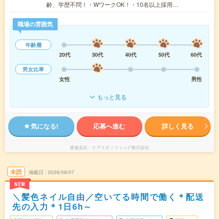
齢、学歴不問！・WワークOK！・10名以上採用…
職場の雰囲気
年齢層
20代
30代
40代
50代
60代
男女比率
女性
男性
もっと見る
気になる!
応募へ進む
詳しく見る
派遣会社
ケアスタッフィング株式会社
未読
掲載日
2026/08/07
NEW
＼髪色ネイル自由／空いてる時間で働く＊配送
先の入力＊1日6h～