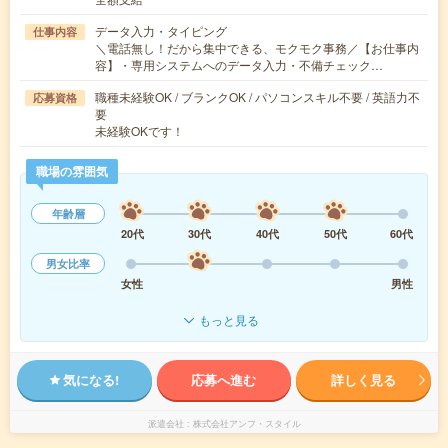
データ入力・タイピング
仕事内容
＼電話無し！だから集中できる、モクモク事務／【お仕事内
容】・専用システムへのデータ入力・不備チェック…
職種未経験OK / ブランクOK / パソコンスキル不要 / 英語力不
応募資格
要
未経験OKです！
職場の雰囲気
年齢層
20代
30代
40代
50代
60代
男女比率
女性
男性
もっと見る
気になる!
応募へ進む
詳しく見る
派遣会社
株式会社アンフ・スタイル