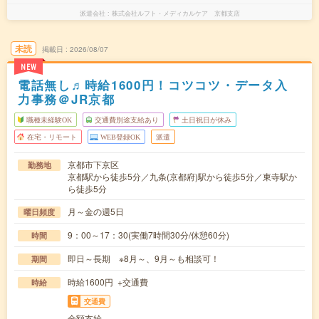
派遣会社
株式会社ルフト・メディカルケア 京都支店
未読
掲載日
2026/08/07
NEW
電話無し♬時給1600円！コツコツ・データ入
力事務＠JR京都
職種未経験OK
交通費別途支給あり
土日祝日が休み
在宅・リモート
WEB登録OK
派遣
京都市下京区
勤務地
京都駅から徒歩5分／九条(京都府)駅から徒歩5分／東寺駅か
ら徒歩5分
月～金の週5日
曜日頻度
9：00～17：30(実働7時間30分/休憩60分)
時間
即日～長期 ※8月～、9月～も相談可！
期間
時給1600円 +交通費
時給
交通費
全額支給