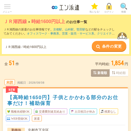
メニュー
気になる!
ログイン
検索
ＪＲ湖西線
×
時給1600円以上
のお仕事一覧
ＪＲ湖西線の派遣のお仕事情報です。
京都駅
、
山科駅
、
堅田駅
などの駅をチェックし
てみてください。
オフィスワーク・事務系
、
営業・販売・サービス系
、
クリエイティ
ブ系
などのお仕事を取り揃えています。さらに、
短期
・
単発
などの期間や、
職種未経
験OK
などのこだわり条件で絞り込んでいただけます。
条件の変更
ＪＲ湖西線 / 時給1600円以上
51
1,854
全
件
平均時給:
円
時給順
新着順
未読
掲載日
2026/08/08
NEW
【高時給1650円】子供とかかわる部分のお仕
事だけ！補助保育
職種未経験OK
交通費別途支給あり
土日祝日が休み
残業なし
WEB登録OK
派遣
京都市下京区
勤務地