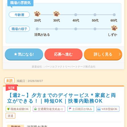
職場の雰囲気
年齢層
20代
30代
40代
50代
60代
職場の様子
活気がある
しずか
気になる!
応募へ進む
詳しく見る
派遣会社
パーソルファクトリーパートナーズ株式会社
未読
掲載日
2026/08/07
NEW
【週2～】夕方までのデイサービス＊家庭と両
立ができる！｜時短OK｜扶養内勤務OK
職種未経験OK
交通費別途支給あり
土日祝日が休み
WEB登録OK
派遣
滋賀県大津市
勤務地