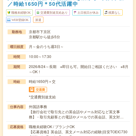
／時給1650円＊50代活躍中
職種未経験OK
交通費別途支給あり
土日祝日が休み
残業なし
WEB登録OK
派遣
京都市下京区
勤務地
京都駅から徒歩5分
月～金のうち週3日～
曜日頻度
10:00～17:30
時間
2026/8/24～長期 ※即日も可。開始日ご相談ください ※8月
期間
～OK！
時給1650円＋交
時給
交通費
*交通費別途支給
外国語事務
仕事内容
【旅行会社で取引先との英会話やメール対応など英文事
務】・取引先顧客との電話やメールでの英会話、英文対…
職種未経験OK / ブランクOK
応募資格
【応募資格】英会話、英文メール対応の経験(目安TOEIC730