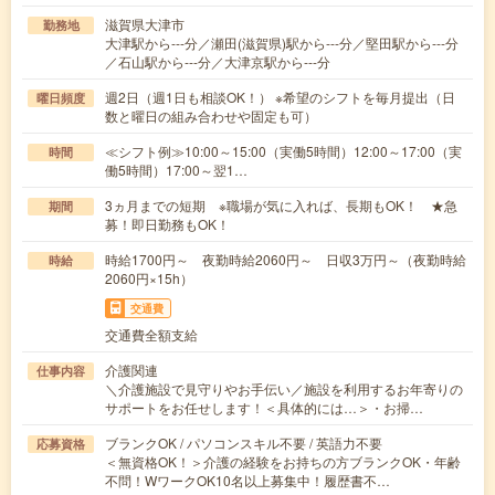
滋賀県大津市
勤務地
大津駅から---分／瀬田(滋賀県)駅から---分／堅田駅から---分
／石山駅から---分／大津京駅から---分
週2日（週1日も相談OK！） ※希望のシフトを毎月提出（日
曜日頻度
数と曜日の組み合わせや固定も可）
≪シフト例≫10:00～15:00（実働5時間）12:00～17:00（実
時間
働5時間）17:00～翌1…
3ヵ月までの短期 ※職場が気に入れば、長期もOK！ ★急
期間
募！即日勤務もOK！
時給1700円～ 夜勤時給2060円～ 日収3万円～（夜勤時給
時給
2060円×15h）
交通費
交通費全額支給
介護関連
仕事内容
＼介護施設で見守りやお手伝い／施設を利用するお年寄りの
サポートをお任せします！＜具体的には…＞・お掃…
ブランクOK / パソコンスキル不要 / 英語力不要
応募資格
＜無資格OK！＞介護の経験をお持ちの方ブランクOK・年齢
不問！WワークOK10名以上募集中！履歴書不…