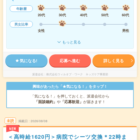
年齢層
20代
30代
40代
50代
60代
男女比率
女性
男性
もっと見る
気になる!
応募へ進む
詳しく見る
派遣会社
株式会社ウィルオブ・ワーク キッズケア事業部
興味があったら「★気になる！」をタップ！
「気になる！」を押しておくと、派遣会社から
「面談確約」
や
「応募歓迎」
が届きます！
未読
掲載日
2026/08/08
NEW
＜高時給1620円＞病院でシーツ交換＊22時ま