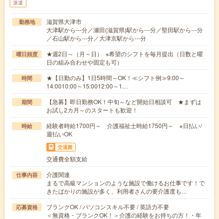
派遣
滋賀県大津市
勤務地
大津駅から---分／瀬田(滋賀県)駅から---分／堅田駅から---分
／石山駅から---分／大津京駅から---分
★週2日～（月～日） ※希望のシフトを毎月提出（日数と曜
曜日頻度
日の組み合わせや固定も可）
★【日勤のみ】1日5時間～OK！≪シフト例≫9:00～
時間
14:0010:00～15:0012:00～1…
【急募】即日勤務OK！中旬～など開始日相談可 ★まずは
期間
お試し2カ月～のスタートも歓迎！
経験者時給1700円～ 介護福祉士時給1750円～ ※日払い/
時給
週払いOK
交通費
交通費全額支給
介護関連
仕事内容
まるで高級マンションのような施設で働けるお仕事です！で
きたばかりの施設が多く、利用者さんの要介護度も…
ブランクOK / パソコンスキル不要 / 英語力不要
応募資格
＜無資格・ブランクOK！＞介護の経験をお持ちの方！・年