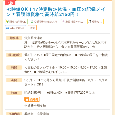
NEW
≪時短OK！17時定時≫体温・血圧の記録メイ
ン＊看護師資格で高時給2150円！
職種未経験OK
交通費別途支給あり
土日祝日が休み
残業なし
WEB登録OK
派遣
滋賀県大津市
勤務地
瀬田(滋賀県)駅から---分／大津京駅から---分／びわ湖浜大津
駅から---分／唐崎駅から---分／京阪膳所駅から---分
週3日～OK！ ■曜日固定の相談OK！ ■ご希望の曜日をご相談
曜日頻度
ください！
＼日勤のみ／シフト例・10:00～15:00・9:00～17:00（休憩
時間
60分）■ご希望があればその…
2ヶ月～ ■ご応募から最短3日後に開始可能 8月～、9月ス
期間
タートもOK！
時給2150円～ ■週払いOK ■日収1万7200円以上
時給
交通費
交通費全額支給
看護師・准看護師
仕事内容