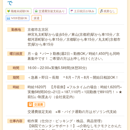
で
職種未経験OK
交通費別途支給あり
土日祝日が休み
残業なし
WEB登録OK
派遣
京都市左京区
勤務地
神宮丸太町駅から徒歩5分／東山(京都府)駅から車10分／京
都河原町駅から車15分／京都駅から車15分／丸太町(京都市
営)駅から車15分
月～金 ＊パート勤務(週2日～勤務OK／時給1,450円)も同時
曜日頻度
募集中です！ ご希望の方はお申し付けください。
16:00～22:00※実働5.5時間(休憩30分)
時間
＜急募＞即日～長期 ＊6月～7月～8月～開始日相談OK！
期間
時給1620円 【月収例】※フルタイムの場合：時給1,620円×
時給
実働5時間30分×21日＝187,110円＜1回勤務で8910円！＞★
前払い制度あり（会社規定内）
交通費
交通費規定支給 ※車・バイク通勤の方はガソリン代支給
軽作業（仕分け・ピッキング・検品、商品管理）
仕事内容
【病院でカンタンサポート！】→介助なしモクモクとかんた