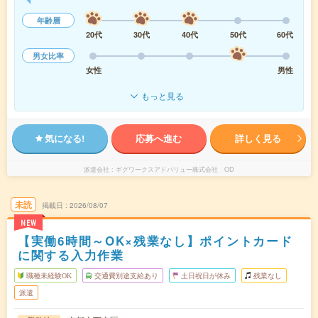
年齢層
20代
30代
40代
50代
60代
男女比率
女性
男性
もっと見る
気になる!
応募へ進む
詳しく見る
派遣会社
ギグワークスアドバリュー株式会社 OD
未読
掲載日
2026/08/07
NEW
【実働6時間～OK×残業なし】ポイントカード
に関する入力作業
職種未経験OK
交通費別途支給あり
土日祝日が休み
残業なし
派遣