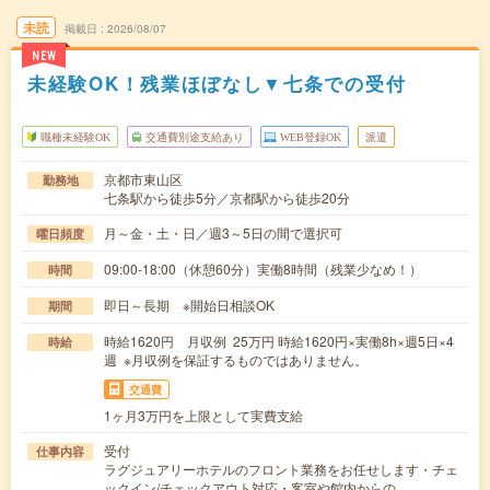
未読
掲載日
2026/08/07
NEW
未経験OK！残業ほぼなし▼七条での受付
職種未経験OK
交通費別途支給あり
WEB登録OK
派遣
京都市東山区
勤務地
七条駅から徒歩5分／京都駅から徒歩20分
月～金・土・日／週3～5日の間で選択可
曜日頻度
09:00-18:00（休憩60分）実働8時間（残業少なめ！）
時間
即日～長期 ※開始日相談OK
期間
時給1620円 月収例 25万円 時給1620円×実働8h×週5日×4
時給
週 ※月収例を保証するものではありません。
交通費
1ヶ月3万円を上限として実費支給
受付
仕事内容
ラグジュアリーホテルのフロント業務をお任せします・チェ
ックイン/チェックアウト対応・客室や館内からの…