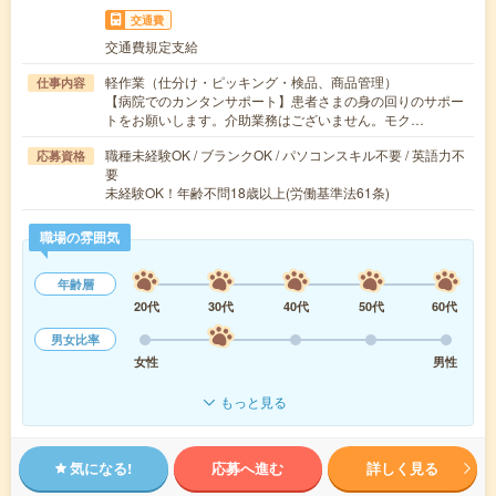
交通費
交通費規定支給
軽作業（仕分け・ピッキング・検品、商品管理）
仕事内容
【病院でのカンタンサポート】患者さまの身の回りのサポー
トをお願いします。介助業務はございません。モク…
職種未経験OK / ブランクOK / パソコンスキル不要 / 英語力不
応募資格
要
未経験OK！年齢不問18歳以上(労働基準法61条)
職場の雰囲気
年齢層
20代
30代
40代
50代
60代
男女比率
女性
男性
もっと見る
気になる!
応募へ進む
詳しく見る