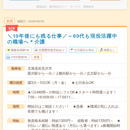
派遣会社
株式会社テクノ・サービス 採用担当
未読
掲載日
2026/08/09
NEW
＼10年後にも残る仕事／～60代も現役活躍中
の職場へ＊介護
職種未経験OK
交通費別途支給あり
土日祝日が休み
残業なし
WEB登録OK
派遣
北海道岩見沢市
勤務地
栗沢駅から---分／上幌向駅から---分／志文駅から---分
週3日～5日OK（月～金） ★土日休みOK
曜日頻度
★1日4時間～の時短シフトOK★スタート時間選べます！
時間
7:00～16:009:00～17:0011:…
開始日はご相談ください！ ★急募 ★職場が気に入れば、
期間
長期でも働けます！
無資格未経験：時給1300円～ 経験者：時給1350円～ ★
時給
日払い／週払い制度あり（月払いも選べます）※稼働開始時