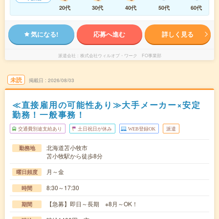
20代
30代
40代
50代
60代
気になる!
応募へ進む
詳しく見る
派遣会社
株式会社ウィルオブ・ワーク FO事業部
未読
掲載日
2026/08/03
≪直接雇用の可能性あり≫大手メーカー×安定
勤務！一般事務！
交通費別途支給あり
土日祝日が休み
WEB登録OK
派遣
北海道苫小牧市
勤務地
苫小牧駅から徒歩8分
月～金
曜日頻度
8:30～17:30
時間
【急募】即日～長期 ※8月～OK！
期間