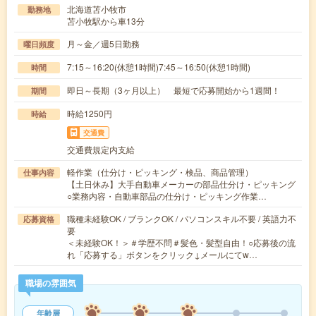
北海道苫小牧市
勤務地
苫小牧駅から車13分
月～金／週5日勤務
曜日頻度
7:15～16:20(休憩1時間)7:45～16:50(休憩1時間)
時間
即日～長期（3ヶ月以上） 最短で応募開始から1週間！
期間
時給1250円
時給
交通費
交通費規定内支給
軽作業（仕分け・ピッキング・検品、商品管理）
仕事内容
【土日休み】大手自動車メーカーの部品仕分け・ピッキング
○業務内容・自動車部品の仕分け・ピッキング作業…
職種未経験OK / ブランクOK / パソコンスキル不要 / 英語力不
応募資格
要
＜未経験OK！＞＃学歴不問＃髪色・髪型自由！○応募後の流
れ「応募する」ボタンをクリック↓メールにてw…
職場の雰囲気
年齢層