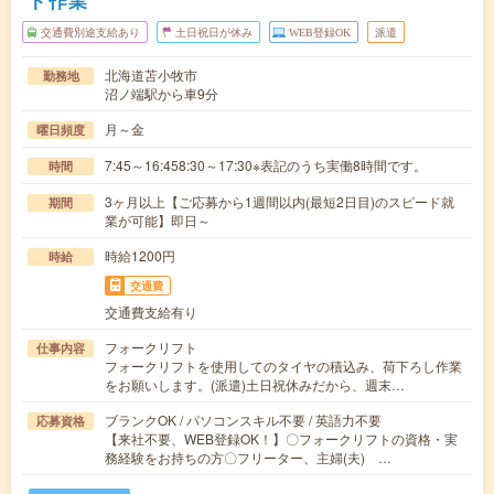
ト作業
交通費別途支給あり
土日祝日が休み
WEB登録OK
派遣
北海道苫小牧市
勤務地
沼ノ端駅から車9分
月～金
曜日頻度
7:45～16:458:30～17:30※表記のうち実働8時間です。
時間
3ヶ月以上【ご応募から1週間以内(最短2日目)のスピード就
期間
業が可能】即日～
時給1200円
時給
交通費
交通費支給有り
フォークリフト
仕事内容
フォークリフトを使用してのタイヤの積込み、荷下ろし作業
をお願いします。(派遣)土日祝休みだから、週末…
ブランクOK / パソコンスキル不要 / 英語力不要
応募資格
【来社不要、WEB登録OK！】〇フォークリフトの資格・実
務経験をお持ちの方〇フリーター、主婦(夫) …