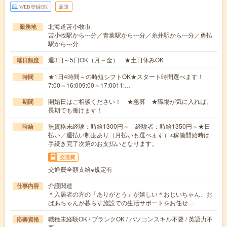
WEB登録OK
派遣
北海道苫小牧市
勤務地
苫小牧駅から---分／青葉駅から---分／糸井駅から---分／勇払
駅から---分
週3日～5日OK（月～金） ★土日休みOK
曜日頻度
★1日4時間～の時短シフトOK★スタート時間選べます！
時間
7:00～16:009:00～17:0011:…
開始日はご相談ください！ ★急募 ★職場が気に入れば、
期間
長期でも働けます！
無資格未経験：時給1300円～ 経験者：時給1350円～★日
時給
払い／週払い制度あり（月払いも選べます）※稼働開始時は
手続き完了次第のお支払いとなります。
交通費
交通費全額支給※規定有
介護関連
仕事内容
＊入居者の方の「ありがとう」が嬉しい＊おじいちゃん、お
ばあちゃんが暮らす施設での生活サポートをお任せ…
職種未経験OK / ブランクOK / パソコンスキル不要 / 英語力不
応募資格