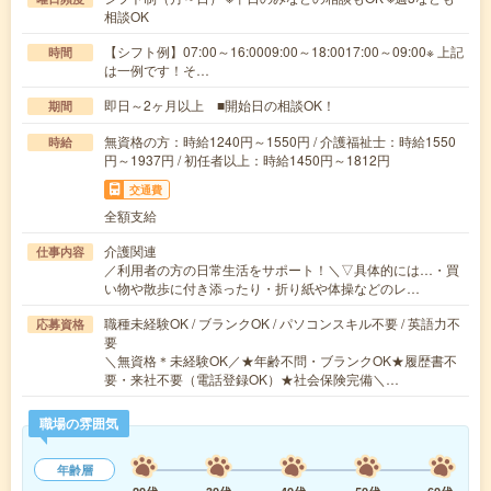
相談OK
【シフト例】07:00～16:0009:00～18:0017:00～09:00※ 上記
時間
は一例です！そ…
即日～2ヶ月以上 ■開始日の相談OK！
期間
無資格の方：時給1240円～1550円 / 介護福祉士：時給1550
時給
円～1937円 / 初任者以上：時給1450円～1812円
交通費
全額支給
介護関連
仕事内容
／利用者の方の日常生活をサポート！＼▽具体的には…・買
い物や散歩に付き添ったり・折り紙や体操などのレ…
職種未経験OK / ブランクOK / パソコンスキル不要 / 英語力不
応募資格
要
＼無資格＊未経験OK／★年齢不問・ブランクOK★履歴書不
要・来社不要（電話登録OK）★社会保険完備＼…
職場の雰囲気
年齢層