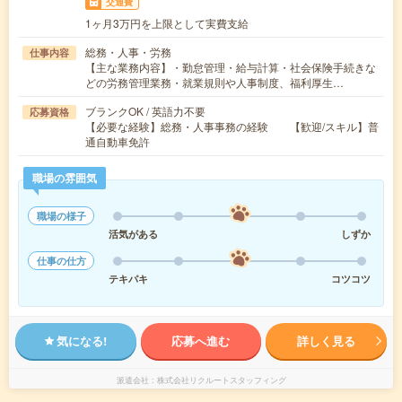
交通費
1ヶ月3万円を上限として実費支給
総務・人事・労務
仕事内容
【主な業務内容】・勤怠管理・給与計算・社会保険手続きな
どの労務管理業務・就業規則や人事制度、福利厚生…
ブランクOK / 英語力不要
応募資格
【必要な経験】総務・人事事務の経験 【歓迎/スキル】普
通自動車免許
職場の雰囲気
職場の様子
活気がある
しずか
仕事の仕方
テキパキ
コツコツ
気になる!
応募へ進む
詳しく見る
派遣会社
株式会社リクルートスタッフィング