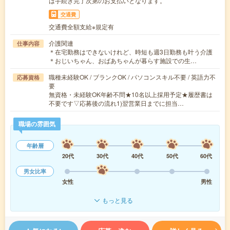
は手続き完了次第のお支払いとなります。
交通費
交通費全額支給※規定有
介護関連
仕事内容
＊在宅勤務はできないけれど、時短も週3日勤務も叶う介護
＊おじいちゃん、おばあちゃんが暮らす施設での生…
職種未経験OK / ブランクOK / パソコンスキル不要 / 英語力不
応募資格
要
無資格・未経験OK年齢不問★10名以上採用予定★履歴書は
不要です▽応募後の流れ1)翌営業日までに担当…
職場の雰囲気
年齢層
20代
30代
40代
50代
60代
男女比率
女性
男性
もっと見る