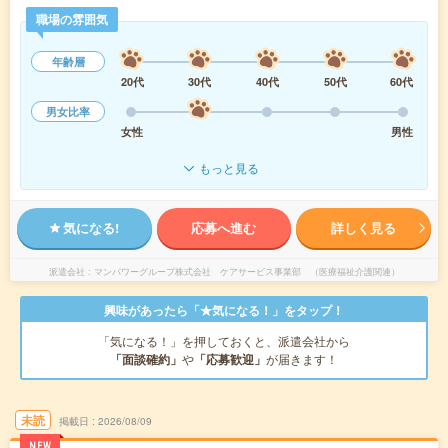
職場の雰囲気
年齢層
20代
30代
40代
50代
60代
男女比率
女性
男性
もっと見る
気になる!
応募へ進む
詳しく見る
派遣会社
マンパワーグループ株式会社 ケアサービス事業部 （医療福祉介護関連）
興味があったら「★気になる！」をタップ！
「気になる！」を押しておくと、派遣会社から
「面談確約」
や
「応募歓迎」
が届きます！
未読
掲載日
2026/08/09
NEW