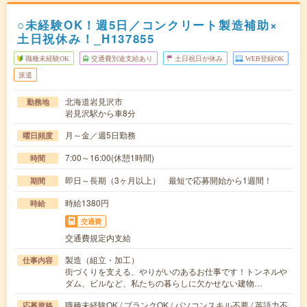
○未経験OK！週5日／コンクリート製造補助×
土日祝休み！_H137855
職種未経験OK
交通費別途支給あり
土日祝日が休み
WEB登録OK
派遣
北海道岩見沢市
勤務地
岩見沢駅から車8分
月～金／週5日勤務
曜日頻度
7:00～16:00(休憩1時間)
時間
即日～長期（3ヶ月以上） 最短で応募開始から1週間！
期間
時給1380円
時給
交通費
交通費規定内支給
製造（組立・加工）
仕事内容
街づくりを支える、やりがいのあるお仕事です！トンネルや
ダム、ビルなど、私たちの暮らしに欠かせない建物…
職種未経験OK / ブランクOK / パソコンスキル不要 / 英語力不
応募資格