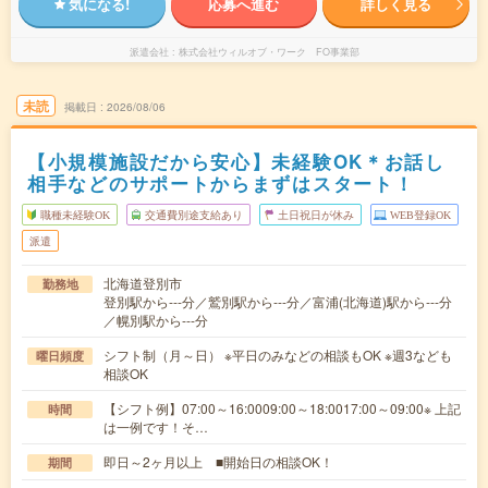
気になる!
応募へ進む
詳しく見る
派遣会社
株式会社ウィルオブ・ワーク FO事業部
未読
掲載日
2026/08/06
【小規模施設だから安心】未経験OK＊お話し
相手などのサポートからまずはスタート！
職種未経験OK
交通費別途支給あり
土日祝日が休み
WEB登録OK
派遣
北海道登別市
勤務地
登別駅から---分／鷲別駅から---分／富浦(北海道)駅から---分
／幌別駅から---分
シフト制（月～日） ※平日のみなどの相談もOK ※週3なども
曜日頻度
相談OK
【シフト例】07:00～16:0009:00～18:0017:00～09:00※ 上記
時間
は一例です！そ…
即日～2ヶ月以上 ■開始日の相談OK！
期間