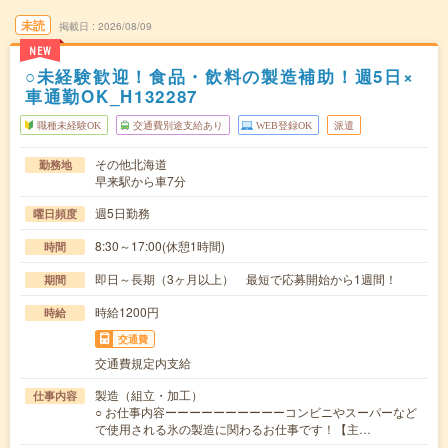
未読
掲載日
2026/08/09
NEW
○未経験歓迎！食品・飲料の製造補助！週5日×
車通勤OK_H132287
職種未経験OK
交通費別途支給あり
WEB登録OK
派遣
その他北海道
勤務地
早来駅から車7分
週5日勤務
曜日頻度
8:30～17:00(休憩1時間)
時間
即日～長期（3ヶ月以上） 最短で応募開始から1週間！
期間
時給1200円
時給
交通費
交通費規定内支給
製造（組立・加工）
仕事内容
○ お仕事内容ーーーーーーーーーーコンビニやスーパーなど
で使用される氷の製造に関わるお仕事です！【主…