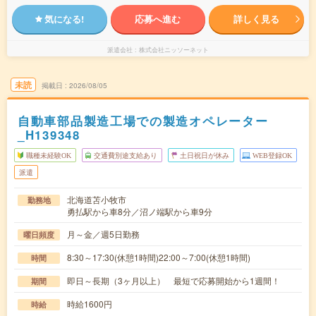
気になる!
応募へ進む
詳しく見る
派遣会社
株式会社ニッソーネット
未読
掲載日
2026/08/05
自動車部品製造工場での製造オペレーター
_H139348
職種未経験OK
交通費別途支給あり
土日祝日が休み
WEB登録OK
派遣
北海道苫小牧市
勤務地
勇払駅から車8分／沼ノ端駅から車9分
月～金／週5日勤務
曜日頻度
8:30～17:30(休憩1時間)22:00～7:00(休憩1時間)
時間
即日～長期（3ヶ月以上） 最短で応募開始から1週間！
期間
時給1600円
時給