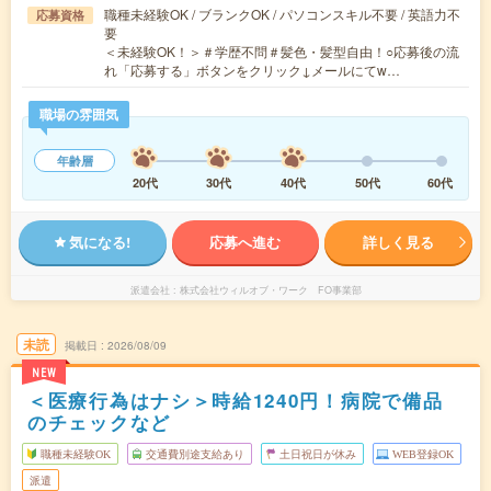
職種未経験OK / ブランクOK / パソコンスキル不要 / 英語力不
応募資格
要
＜未経験OK！＞＃学歴不問＃髪色・髪型自由！○応募後の流
れ「応募する」ボタンをクリック↓メールにてw…
職場の雰囲気
年齢層
20代
30代
40代
50代
60代
気になる!
応募へ進む
詳しく見る
派遣会社
株式会社ウィルオブ・ワーク FO事業部
未読
掲載日
2026/08/09
NEW
＜医療行為はナシ＞時給1240円！病院で備品
のチェックなど
職種未経験OK
交通費別途支給あり
土日祝日が休み
WEB登録OK
派遣