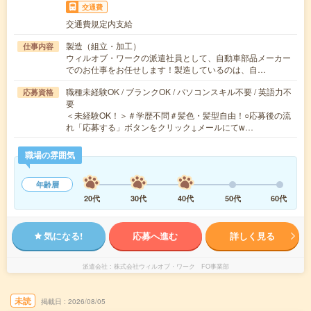
交通費
交通費規定内支給
製造（組立・加工）
仕事内容
ウィルオブ・ワークの派遣社員として、自動車部品メーカー
でのお仕事をお任せします！製造しているのは、自…
職種未経験OK / ブランクOK / パソコンスキル不要 / 英語力不
応募資格
要
＜未経験OK！＞＃学歴不問＃髪色・髪型自由！○応募後の流
れ「応募する」ボタンをクリック↓メールにてw…
職場の雰囲気
年齢層
20代
30代
40代
50代
60代
気になる!
応募へ進む
詳しく見る
派遣会社
株式会社ウィルオブ・ワーク FO事業部
未読
掲載日
2026/08/05