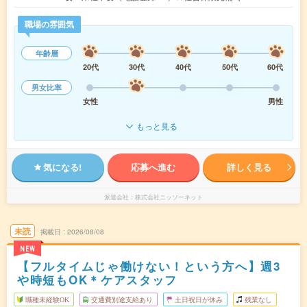
職場の雰囲気
年齢層
20代
30代
40代
50代
60代
男女比率
女性
男性
もっと見る
気になる!
応募へ進む
詳しく見る
派遣会社
株式会社ニッソーネット
未読
掲載日
2026/08/08
NEW
【フルタイムじゃ働けない！という方へ】週3
や時短もOK＊ケアスタッフ
職種未経験OK
交通費別途支給あり
土日祝日が休み
残業なし