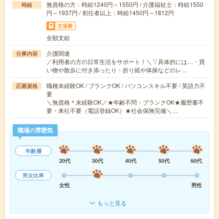
無資格の方：時給1240円～1550円 / 介護福祉士：時給1550
時給
円～1937円 / 初任者以上：時給1450円～1812円
交通費
全額支給
介護関連
仕事内容
／利用者の方の日常生活をサポート！＼▽具体的には…・買
い物や散歩に付き添ったり・折り紙や体操などのレ…
職種未経験OK / ブランクOK / パソコンスキル不要 / 英語力不
応募資格
要
＼無資格＊未経験OK／★年齢不問・ブランクOK★履歴書不
要・来社不要（電話登録OK）★社会保険完備＼…
職場の雰囲気
年齢層
20代
30代
40代
50代
60代
男女比率
女性
男性
もっと見る