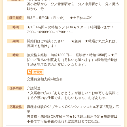
苫小牧駅から---分／青葉駅から---分／糸井駅から---分／勇払
駅から---分
週3日～5日OK（月～金） ★土日休みOK
曜日頻度
★1日4時間～の時短シフトOK★スタート時間選べます！
時間
7:00～16:009:00～17:0011:…
開始日はご相談ください！ ★急募 ★職場が気に入れば、
期間
長期でも働けます！
無資格未経験：時給1300円～ 経験者：時給1350円～★日
時給
払い／週払い制度あり（月払いも選べます）※稼働開始時は
手続き完了次第のお支払いとなります。
交通費
交通費全額支給※規定有
介護関連
仕事内容
＊入居者の方の「ありがとう」が嬉しい＊お年寄りを笑顔に
する介護のお仕事です。おじいちゃん、おばあちゃ…
職種未経験OK / ブランクOK / パソコンスキル不要 / 英語力不
応募資格
要
無資格・未経験OK年齢不問★10名以上採用予定★履歴書は
不要です▽応募後の流れ1)翌営業日までに担当…