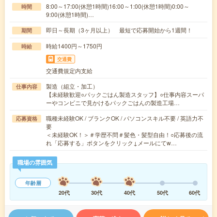
8:00～17:00(休憩1時間)16:00～1:00(休憩1時間)0:00～
時間
9:00(休憩1時間)…
即日～長期（3ヶ月以上） 最短で応募開始から1週間！
期間
時給1400円～1750円
時給
交通費
交通費規定内支給
製造（組立・加工）
仕事内容
【未経験歓迎○パックごはん製造スタッフ】○仕事内容スーパ
ーやコンビニで見かけるパックごはんの製造工場…
職種未経験OK / ブランクOK / パソコンスキル不要 / 英語力不
応募資格
要
＜未経験OK！＞＃学歴不問＃髪色・髪型自由！○応募後の流
れ「応募する」ボタンをクリック↓メールにてw…
職場の雰囲気
年齢層
20代
30代
40代
50代
60代