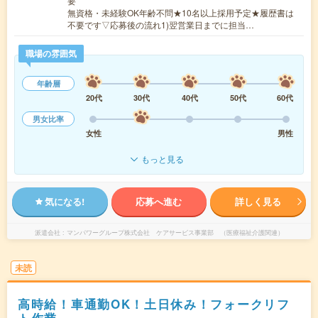
要
無資格・未経験OK年齢不問★10名以上採用予定★履歴書は
不要です▽応募後の流れ1)翌営業日までに担当…
職場の雰囲気
年齢層
20代
30代
40代
50代
60代
男女比率
女性
男性
もっと見る
気になる!
応募へ進む
詳しく見る
派遣会社
マンパワーグループ株式会社 ケアサービス事業部 （医療福祉介護関連）
未読
高時給！車通勤OK！土日休み！フォークリフ