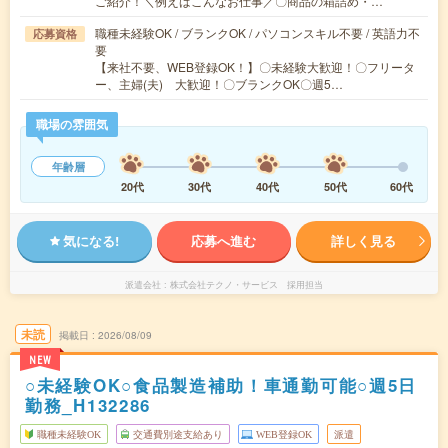
ご紹介！＼例えばこんなお仕事／〇商品の箱詰め・…
職種未経験OK / ブランクOK / パソコンスキル不要 / 英語力不
応募資格
要
【来社不要、WEB登録OK！】〇未経験大歓迎！〇フリータ
ー、主婦(夫) 大歓迎！〇ブランクOK〇週5…
職場の雰囲気
年齢層
20代
30代
40代
50代
60代
気になる!
応募へ進む
詳しく見る
派遣会社
株式会社テクノ・サービス 採用担当
未読
掲載日
2026/08/09
NEW
○未経験OK○食品製造補助！車通勤可能○週5日
勤務_H132286
職種未経験OK
交通費別途支給あり
WEB登録OK
派遣