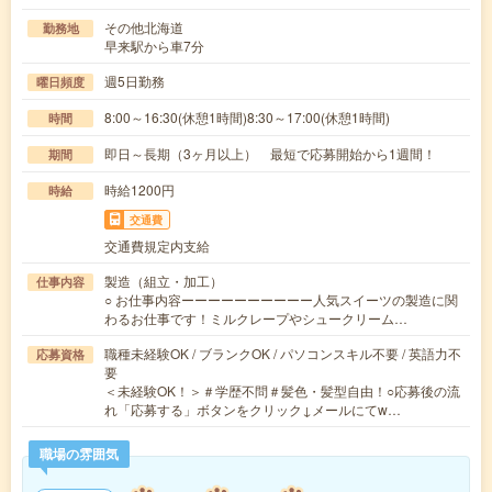
その他北海道
勤務地
早来駅から車7分
週5日勤務
曜日頻度
8:00～16:30(休憩1時間)8:30～17:00(休憩1時間)
時間
即日～長期（3ヶ月以上） 最短で応募開始から1週間！
期間
時給1200円
時給
交通費
交通費規定内支給
製造（組立・加工）
仕事内容
○ お仕事内容ーーーーーーーーーー人気スイーツの製造に関
わるお仕事です！ミルクレープやシュークリーム…
職種未経験OK / ブランクOK / パソコンスキル不要 / 英語力不
応募資格
要
＜未経験OK！＞＃学歴不問＃髪色・髪型自由！○応募後の流
れ「応募する」ボタンをクリック↓メールにてw…
職場の雰囲気