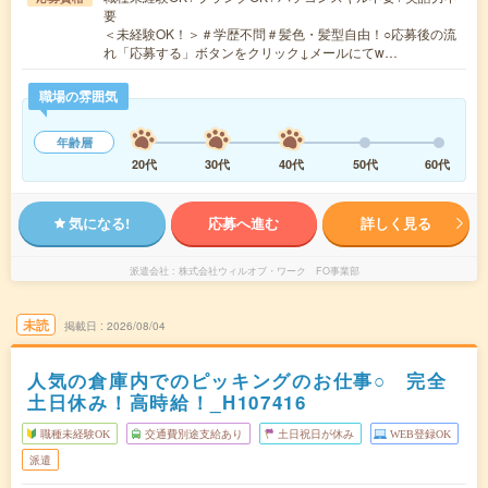
要
＜未経験OK！＞＃学歴不問＃髪色・髪型自由！○応募後の流
れ「応募する」ボタンをクリック↓メールにてw…
職場の雰囲気
年齢層
20代
30代
40代
50代
60代
気になる!
応募へ進む
詳しく見る
派遣会社
株式会社ウィルオブ・ワーク FO事業部
未読
掲載日
2026/08/04
人気の倉庫内でのピッキングのお仕事○ 完全
土日休み！高時給！_H107416
職種未経験OK
交通費別途支給あり
土日祝日が休み
WEB登録OK
派遣