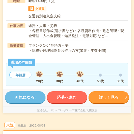
時給1400円＋交
時給
交通費
交通費別途規定支給
総務・人事・労務
仕事内容
・各種書類作成(請求書など)・各種資料作成・勤怠管理・現
金管理・入出金管理・備品発注・電話対応 など…
ブランクOK / 英語力不要
応募資格
・総務や経理経験をお持ちの方(業界・年数不問)
職場の雰囲気
年齢層
20代
30代
40代
50代
60代
気になる!
応募へ進む
詳しく見る
派遣会社
マンパワーグループ株式会社 札幌支店
未読
掲載日
2026/08/03