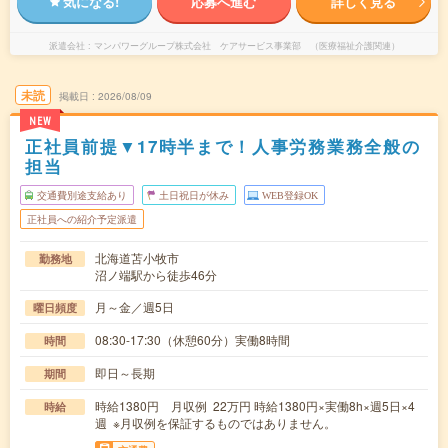
気になる!
応募へ進む
詳しく見る
派遣会社
マンパワーグループ株式会社 ケアサービス事業部 （医療福祉介護関連）
未読
掲載日
2026/08/09
NEW
正社員前提▼17時半まで！人事労務業務全般の
担当
交通費別途支給あり
土日祝日が休み
WEB登録OK
正社員への紹介予定派遣
北海道苫小牧市
勤務地
沼ノ端駅から徒歩46分
月～金／週5日
曜日頻度
08:30-17:30（休憩60分）実働8時間
時間
即日～長期
期間
時給1380円 月収例 22万円 時給1380円×実働8h×週5日×4
時給
週 ※月収例を保証するものではありません。