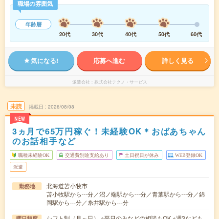
職場の雰囲気
年齢層
20代
30代
40代
50代
60代
気になる!
応募へ進む
詳しく見る
派遣会社
株式会社テクノ・サービス
未読
掲載日
2026/08/08
NEW
3ヵ月で65万円稼ぐ！未経験OK＊おばあちゃん
のお話相手など
職種未経験OK
交通費別途支給あり
土日祝日が休み
WEB登録OK
派遣
北海道苫小牧市
勤務地
苫小牧駅から---分／沼ノ端駅から---分／青葉駅から---分／錦
岡駅から---分／糸井駅から---分
シフト制（月～日） ※平日のみなどの相談もOK ※週3なども
曜日頻度