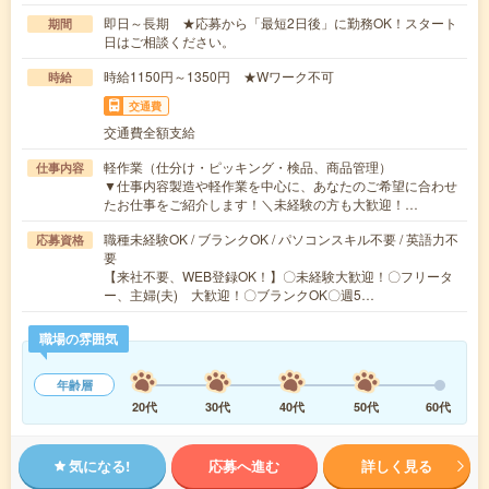
即日～長期 ★応募から「最短2日後」に勤務OK！スタート
期間
日はご相談ください。
時給1150円～1350円 ★Wワーク不可
時給
交通費
交通費全額支給
軽作業（仕分け・ピッキング・検品、商品管理）
仕事内容
▼仕事内容製造や軽作業を中心に、あなたのご希望に合わせ
たお仕事をご紹介します！＼未経験の方も大歓迎！…
職種未経験OK / ブランクOK / パソコンスキル不要 / 英語力不
応募資格
要
【来社不要、WEB登録OK！】〇未経験大歓迎！〇フリータ
ー、主婦(夫) 大歓迎！〇ブランクOK〇週5…
職場の雰囲気
年齢層
20代
30代
40代
50代
60代
気になる!
応募へ進む
詳しく見る