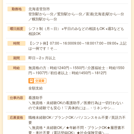
北海道登別市
勤務地
登別駅から---分／鷲別駅から---分／富浦(北海道)駅から---分
／幌別駅から---分
シフト制（月～日） ※平日のみなどの相談もOK ※週3なども
曜日頻度
相談OK
【シフト例】07:00～16:0009:00～18:0017:00～09:00※ 上記
時間
は一例です！そ…
即日～2ヶ月以上
期間
無資格の方：時給1240円～1550円 / 介護福祉士：時給1550
時給
円～1937円 / 初任者以上：時給1450円～1812円
交通費
全額支給
看護助手
仕事内容
＼無資格・未経験OKの看護助手／医療行為は一切行わない
ので未経験でも安心！▽具体的には…・リネンやシ…
職種未経験OK / ブランクOK / パソコンスキル不要 / 英語力不
応募資格
要
＼無資格＊未経験OK／★年齢不問・ブランクOK★履歴書不
要・来社不要（電話登録OK）★社会保険完備＼…