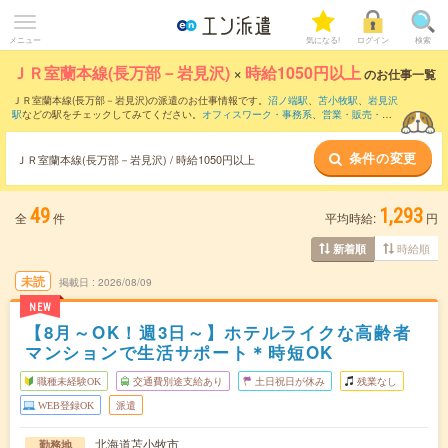
メニュー
気になる!
ログイン
検索
ＪＲ室蘭本線(長万部－岩見沢)
×
時給1050円以上
のお仕事一覧
ＪＲ室蘭本線(長万部－岩見沢)の派遣のお仕事情報です。
沼ノ端駅
、
苫小牧駅
、
岩見沢
駅
などの駅をチェックしてみてください。
オフィスワーク・事務系
、
営業・販売・サ
ービス系
、
クリエイティブ系
などのお仕事を取り揃えています。さらに、
短期
・
単発
などの期間や、
職種未経験OK
などのこだわり条件で絞り込んでいただけます。
条件の変更
ＪＲ室蘭本線(長万部－岩見沢) / 時給1050円以上
49
1,293
全
件
平均時給:
円
時給順
新着順
未読
掲載日
2026/08/09
NEW
【8月～OK！週3日～】ホテルライクな高齢者
マンションで生活サポート＊時短OK
職種未経験OK
交通費別途支給あり
土日祝日が休み
残業なし
WEB登録OK
派遣
北海道苫小牧市
勤務地