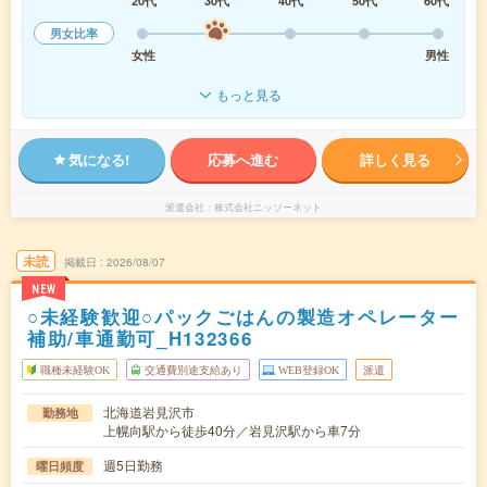
20代
30代
40代
50代
60代
男女比率
女性
男性
もっと見る
気になる!
応募へ進む
詳しく見る
派遣会社
株式会社ニッソーネット
未読
掲載日
2026/08/07
NEW
○未経験歓迎○パックごはんの製造オペレーター
補助/車通勤可_H132366
職種未経験OK
交通費別途支給あり
WEB登録OK
派遣
北海道岩見沢市
勤務地
上幌向駅から徒歩40分／岩見沢駅から車7分
週5日勤務
曜日頻度