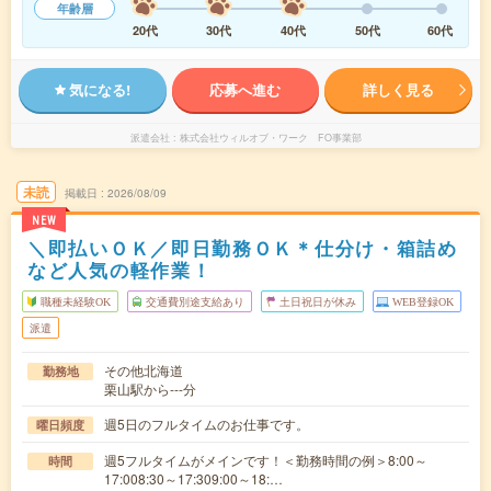
年齢層
20代
30代
40代
50代
60代
気になる!
応募へ進む
詳しく見る
派遣会社
株式会社ウィルオブ・ワーク FO事業部
未読
掲載日
2026/08/09
NEW
＼即払いＯＫ／即日勤務ＯＫ＊仕分け・箱詰め
など人気の軽作業！
職種未経験OK
交通費別途支給あり
土日祝日が休み
WEB登録OK
派遣
その他北海道
勤務地
栗山駅から---分
週5日のフルタイムのお仕事です。
曜日頻度
週5フルタイムがメインです！＜勤務時間の例＞8:00～
時間
17:008:30～17:309:00～18:…