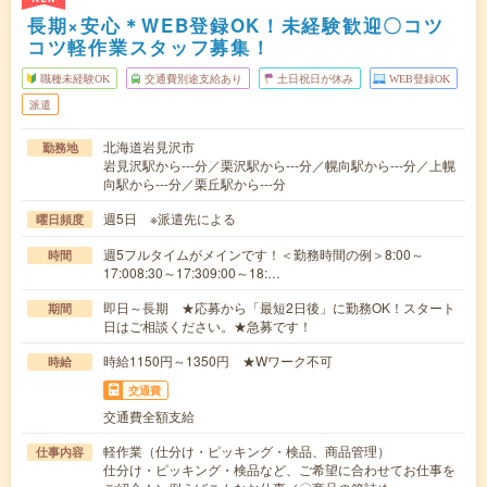
長期×安心＊WEB登録OK！未経験歓迎〇コツ
コツ軽作業スタッフ募集！
職種未経験OK
交通費別途支給あり
土日祝日が休み
WEB登録OK
派遣
北海道岩見沢市
勤務地
岩見沢駅から---分／栗沢駅から---分／幌向駅から---分／上幌
向駅から---分／栗丘駅から---分
週5日 ※派遣先による
曜日頻度
週5フルタイムがメインです！＜勤務時間の例＞8:00～
時間
17:008:30～17:309:00～18:…
即日～長期 ★応募から「最短2日後」に勤務OK！スタート
期間
日はご相談ください。★急募です！
時給1150円～1350円 ★Wワーク不可
時給
交通費
交通費全額支給
軽作業（仕分け・ピッキング・検品、商品管理）
仕事内容
仕分け・ピッキング・検品など、ご希望に合わせてお仕事を