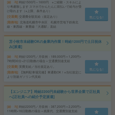
給 与
時給1500円～1600円 ※ご経験・スキルによ
り考慮致します スマホでかんたんに前払いで給与が受
け取れます（※上限、条件あり）
交通費
交通費全額支給（規定あり）
気になる!
勤務地
北海道札幌市中央区 札幌市営地下鉄南北
線・東西線・東豊線「大通駅」直結
苫小牧市未経験OKの倉庫内作業！時給1200円で土日祝休
み[派遣]
給 与
時給1200円／月収例：189,000円＝1,200円×
7時間30分×21日勤務の場合＋交通費別途支給
交通費
実費支給／当社規定あり。
気になる!
勤務地
【無料駐車場完備】車通勤OK！※当社規定に
より別途ガソリン代支給
【エンジニア】時給2200円未経験から世界企業で正社員
へ[正社員への紹介予定派遣]
給 与
時給2200円／月収例：387,200円＝2,200円×
11時間×16日勤務の場合＋残業代、交通費別途支給