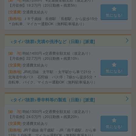
給 与
【月収例】19.3万円（20日勤務＋残業5h）
交通費
交通費支給あり
気になる!
勤務地
ＪＲ千歳線 長都駅 「長都駅」から徒歩15分
＊自転車、マイカー通勤OK（無料駐車場あり）
<タイパ抜群>充填や洗浄など（日勤）[派遣]
給 与
時給1400円 ※交通費全額支給（規定あり）
【月収例】22.7万円（20日勤務＋残業10h）
交通費
交通費支給あり
気になる!
勤務地
JR札沼線 太平駅 ・太平駅から車で21分 ・
北海道中央バス 石狩線 バス停：7線から徒歩5分 ＊
自転車、バイク、マイカー通勤OK（無料駐車場あり）
<タイパ抜群>香辛料等の製造（日勤）[派遣]
給 与
時給1300円 ※交通費全額支給（規定あり）
【月収例】24.0万円（20日勤務＋残業20h）
交通費
交通費支給あり
気になる!
勤務地
JR千歳線 南千歳駅 ・JR「南千歳駅」から車
12分 ＊自転車、マイカー通勤OK（無料駐車場あり）