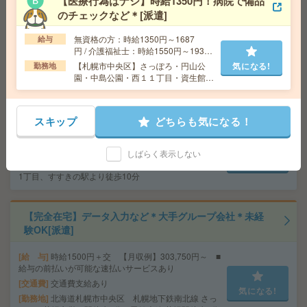
【医療行為はナシ】時給1350円！病院で備品
のチェックなど＊[派遣]
給 与
時給1350円＋交
無資格の方：時給1350円～1687
交通費
交通費規定支給
給与
気になる!
円 / 介護福祉士：時給1550円～1937
勤務地
JR函館本線 旭川駅 徒歩11分
円 / 初任者以上：時給1450円～1812
【札幌市中央区】さっぽろ・円山公
気になる!
勤務地
円
園・中島公園・西１１丁目・資生館小
学校前など勤務地多数！
＼週1～＆時短もOK／図書館、新規書籍の情報を入力す
るだけ！WワークOK[派遣]
スキップ
どちらも気になる！
給 与
時給1800円
交通費
交通費込
しばらく表示しない
気になる!
勤務地
札幌駅/さっぽろ駅/大通り駅より徒歩5分、西1
1丁目、すすきの駅より徒歩10分
【完全在宅】データ入力など＊大手グループ会社＊未経
験OK[派遣]
給 与
時給1500円＋交 【月収例】303,750円～ ■
給与の前払いが可能な速払いサービスあり
交通費
交通費支給あり
気になる!
勤務地
北海道札幌市中央区 札幌地下鉄南北線 さっ