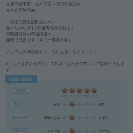
★履歴書不要・来社不要（電話登録OK）
★社会保険完備
＼資格取得支援制度あり／
働きながら0円で介護資格が取れます！
実務者研修の資格講座を
無料で受講できます（一部条件有）
少しでも興味があれば「気になる」をクリック！
※こちらは求人例です。ご希望にあわせて幅広くご提案いたしま
す。
職場の雰囲気
年齢層
20代
30代
40代
50代
60代
男女比率
女性
男性
職場の様子
活気がある
しずか
仕事の仕方
テキパキ
コツコツ