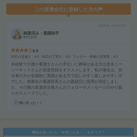
この派遣会社に登録した方の声
投稿時期
2026年03月
就業済み：看護助手
40代女性
4.0
対応の迅速さ
4.0
対応の丁寧さ
4.0
フォロー・研修の充実度
4.0
未経験で介護や看護士さんの手伝いに興味がある方は是非ニー
ソーネットさんの派遣登録をオススメします。私の場合は、担
当者の方が全国的に実績がある方で話しやすく親しみやすい方
でした。就業先の看護師長さんの面談日に採用が決定しまし
た。その後の派遣担当者さんのフォローやメッセージのやり取
りがスムーズでした。
役に立った！
2
興味があったら「★気になる！」をタップ！