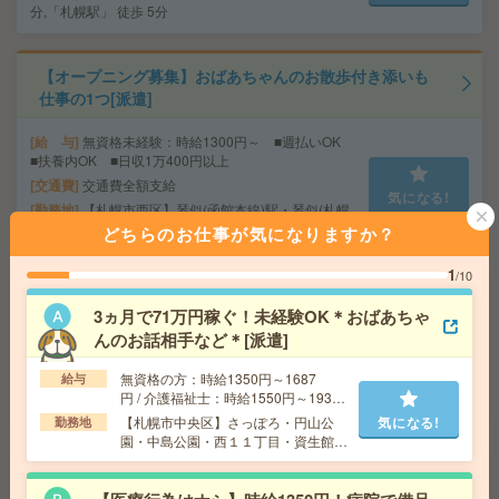
分,「札幌駅」 徒歩 5分
【オープニング募集】おばあちゃんのお散歩付き添いも
仕事の1つ[派遣]
給 与
無資格未経験：時給1300円～ ■週払いOK
■扶養内OK ■日収1万400円以上
交通費
交通費全額支給
気になる!
勤務地
【札幌市西区】琴似(函館本線)駅・琴似(札幌
市営)駅・発寒駅・宮の沢駅・八軒駅など勤務地多数！
どちらのお仕事が気になりますか？
1
/10
【旭川市】時給1,350円！大手グループでのオフィスワー
3ヵ月で71万円稼ぐ！未経験OK＊おばあちゃ
ク！[派遣]
んのお話相手など＊[派遣]
給 与
時給1350円＋交
無資格の方：時給1350円～1687
給与
交通費
交通費別途規定支給
気になる!
円 / 介護福祉士：時給1550円～1937
勤務地
JR函館本線 旭川駅 車7分
円 / 初任者以上：時給1450円～1812
【札幌市中央区】さっぽろ・円山公
気になる!
勤務地
円
園・中島公園・西１１丁目・資生館小
学校前など勤務地多数！
≪事務デビューを応援！≫保険事務のサポートスタッ
フ！[派遣]