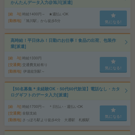
かんたんデータ入力@旭川[派遣]
給 与
時給1400円～ ★週払いOK
勤務地
「旭川駅」から徒歩5分
気になる!
高時給！平日休み！日勤のお仕事！食品の出荷、包装作
業[派遣]
給 与
時給1330円
交通費
交通費支給有り
気になる!
勤務地
伊達紋別駅～
【50名募集＊未経験OK・50代60代歓迎】電話なし・カタ
ログギフトのデータ入力[派遣]
給 与
時給1700円～ ＊日払い・週払いOK
交通費
全額支給
気になる!
勤務地
さっぽろ駅より徒歩4分 大通駅 札幌駅