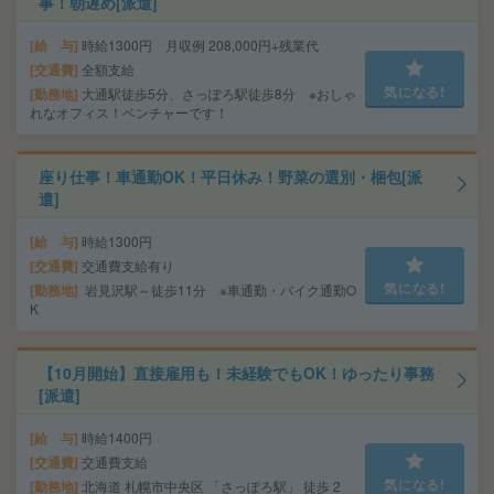
事！朝遅め[派遣]
給 与
時給1300円 月収例 208,000円+残業代
交通費
全額支給
気になる!
勤務地
大通駅徒歩5分、さっぽろ駅徒歩8分 ※おしゃ
れなオフィス！ベンチャーです！
座り仕事！車通勤OK！平日休み！野菜の選別・梱包[派
遣]
給 与
時給1300円
交通費
交通費支給有り
気になる!
勤務地
岩見沢駅～徒歩11分 ※車通勤・バイク通勤O
K
【10月開始】直接雇用も！未経験でもOK！ゆったり事務
[派遣]
給 与
時給1400円
交通費
交通費支給
気になる!
勤務地
北海道 札幌市中央区 「さっぽろ駅」 徒歩 2