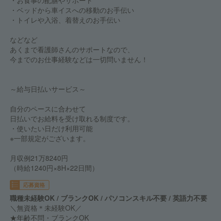
・お食事の配膳やサポート
・ベッドから車イスへの移動のお手伝い
・トイレや入浴、着替えのお手伝い
などなど
あくまで看護師さんのサポートなので、
今までのお仕事経験などは一切問いません！
～給与日払いサービス～
自分のペースに合わせて
日払いでお給料を受け取れる制度です。
・使いたい日だけ利用可能
※一部規定がございます。
月収例21万8240円
（時給1240円×8H×22日間）
応募資格
職種未経験OK / ブランクOK / パソコンスキル不要 / 英語力不要
＼無資格＊未経験OK／
★年齢不問・ブランクOK