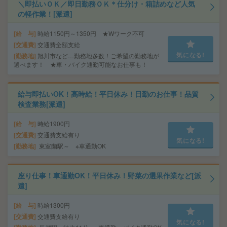
＼即払いＯＫ／即日勤務ＯＫ＊仕分け・箱詰めなど人気
の軽作業！[派遣]
給 与
時給1150円～1350円 ★Wワーク不可
交通費
交通費全額支給
気になる!
勤務地
旭川市など…勤務地多数！ご希望の勤務地が
選べます！ ★車・バイク通勤可能なお仕事も！
給与即払いOK！高時給！平日休み！日勤のお仕事！品質
検査業務[派遣]
給 与
時給1900円
交通費
交通費支給有り
気になる!
勤務地
東室蘭駅～ ※車通勤OK
座り仕事！車通勤OK！平日休み！野菜の選果作業など[派
遣]
給 与
時給1300円
交通費
交通費支給有り
気になる!