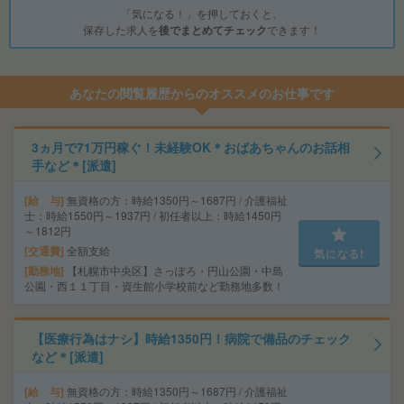
「気になる！」を押しておくと、
保存した求人を
後でまとめてチェック
できます！
あなたの閲覧履歴からのオススメのお仕事です
3ヵ月で71万円稼ぐ！未経験OK＊おばあちゃんのお話相
手など＊[派遣]
給 与
無資格の方：時給1350円～1687円 / 介護福祉
士：時給1550円～1937円 / 初任者以上：時給1450円
～1812円
交通費
全額支給
気になる!
勤務地
【札幌市中央区】さっぽろ・円山公園・中島
公園・西１１丁目・資生館小学校前など勤務地多数！
【医療行為はナシ】時給1350円！病院で備品のチェック
など＊[派遣]
給 与
無資格の方：時給1350円～1687円 / 介護福祉