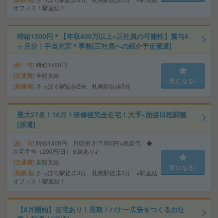
オフィス！駅直結！
時給1500円＊【年収400万以上×正社員の可能性】賞与4
ヶ月分！手当充実＊事務[正社員への紹介予定派遣]
給 与
時給1500円
交通費
全額支給
気になる!
勤務地
さっぽろ駅徒歩2分、札幌駅徒歩3分
最大27名！10月！研修後完全在宅！大手×面接日程調整
[派遣]
給 与
時給1400円 月収例 217,000円+残業代 ◆
在宅手当（200円/日）支給あり♪
交通費
全額支給
気になる!
勤務地
さっぽろ駅徒歩3分、札幌駅徒歩3分 ※駅直結
オフィス！駅直結！
【8月開始】在宅あり！長期！バナー広告をつくるお仕