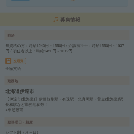
募集情報
時給
無資格の方：時給1240円～1550円 / 介護福祉士：時給1550円～1937
円 / 初任者以上：時給1450円～1812円
交通費
全額支給
勤務地
北海道伊達市
【伊達市(北海道)】伊達紋別駅・有珠駅・北舟岡駅・黄金(北海道)駅・
長和駅など勤務地多数！
※車通勤可
勤務曜日・頻度
シフト制（月～日）