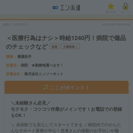
気になる!
ログイン
掲載日
2026/07/31
No.NISNHTRK-2BJ42
＜医療行為はナシ＞時給1240円！病院で備品
のチェックなど
派遣
大量募集！
職種
看護助手
派遣先
病院 ★勤務地選べます！
派遣会社
株式会社ニッソーネット
ここがポイント！
＼未経験さん必見／
モクモク・コツコツ作業がメインです！お電話での登録
もOK！
＼ 未経験でも安心してスタートできる ／病院内でのかんた
んなサポート業務が中心！患者さんの移動のお手伝いや備