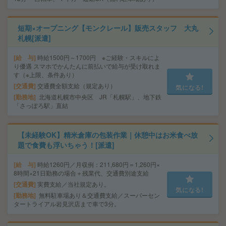
短期×オープニング【モンクレール】販売スタッフ 大丸
札幌[派遣]
給 与
時給1500円～1700円 ※ご経験・スキルによ
り優遇 スマホでかんたんに前払いで給与が受け取れま
す（※上限、条件あり）
交通費
交通費全額支給（規定あり）
気になる!
勤務地
北海道札幌市中央区 JR「札幌駅」、地下鉄
「さっぽろ駅」直結
【未経験OK】精米倉庫の包装作業｜休憩中はお米食べ放
題で食費も浮いちゃう！[派遣]
給 与
時給1260円／月収例：211,680円＝1,260円×
8時間×21日勤務の場合＋残業代、交通費別途支給
交通費
実費支給／当社規定あり。
気になる!
勤務地
無料駐車場あり＆交通費支給／スーパーセン
タートライアル岩見沢店まで車で3分。