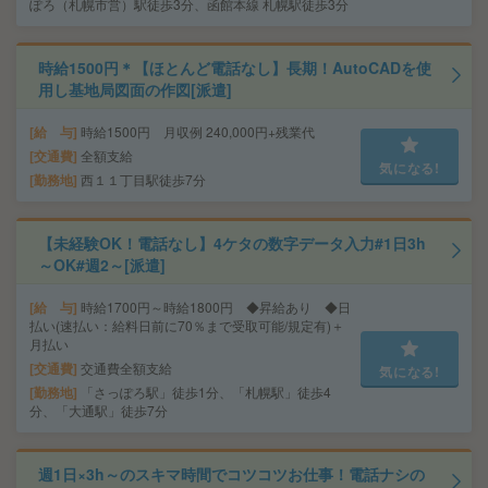
ぽろ（札幌市営）駅徒歩3分、函館本線 札幌駅徒歩3分
時給1500円＊【ほとんど電話なし】長期！AutoCADを使
用し基地局図面の作図[派遣]
給 与
時給1500円 月収例 240,000円+残業代
交通費
全額支給
気になる!
勤務地
西１１丁目駅徒歩7分
【未経験OK！電話なし】4ケタの数字データ入力#1日3h
～OK#週2～[派遣]
給 与
時給1700円～時給1800円 ◆昇給あり ◆日
払い(速払い：給料日前に70％まで受取可能/規定有)＋
月払い
交通費
交通費全額支給
気になる!
勤務地
「さっぽろ駅」徒歩1分、「札幌駅」徒歩4
分、「大通駅」徒歩7分
週1日×3h～のスキマ時間でコツコツお仕事！電話ナシの