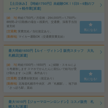
【土日休み】【時給1750円】未経験OK！1日5～6割のフ
ォーク＋軽作業[派遣]
給 与
時給1750円／月収例：294,000円＝1,750円×
8時間×21日勤務の場合＋残業代、交通費、深夜手当別
途支給
気になる!
交通費
実費支給／当社規定あり。
勤務地
マイカー通勤OK（交通費実費支給）
最大時給1650円【ルイ・ヴィトン】販売スタッフ 大丸
札幌店[派遣]
給 与
時給1500円～1650円 ※ご経験・スキルによ
り考慮致します スマホでかんたんに前払いで給与が受
け取れます（※上限、条件あり）
交通費
交通費全額支給（規定あり）
気になる!
勤務地
北海道札幌市中央区 JR「札幌駅」、地下鉄
「さっぽろ駅」直結
最大1610円【ジョーマローンロンドン】コスメ販売 札
幌大丸[派遣]