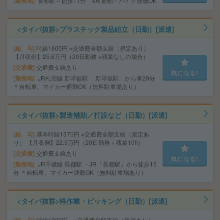
勤務地
長都駅～徒歩11分 ※車通勤・バイク通勤OK
<タイパ抜群>プラスチック製品組立（日勤）[派遣]
給 与
時給1600円 ※交通費全額支給（規定あり）
【月収例】25.6万円（20日勤務 ※残業なしの場合）
交通費
交通費支給あり
気になる!
勤務地
JR札沼線 新琴似駅 「新琴似駅」から車20分
＊自転車、マイカー通勤OK（無料駐車場あり）
<タイパ抜群>製造補助／打設など（日勤）[派遣]
給 与
基本時給1370円 ※交通費全額支給（規定あ
り） 【月収例】22.9万円（20日勤務＋残業10h）
交通費
交通費支給あり
気になる!
勤務地
JR千歳線 長都駅 ・JR「長都駅」から徒歩15
分 ＊自転車、マイカー通勤OK（無料駐車場あり）
<タイパ抜群>軽作業・ピッキング（日勤）[派遣]
時給1200円 ※交通費全額支給（規定あり）