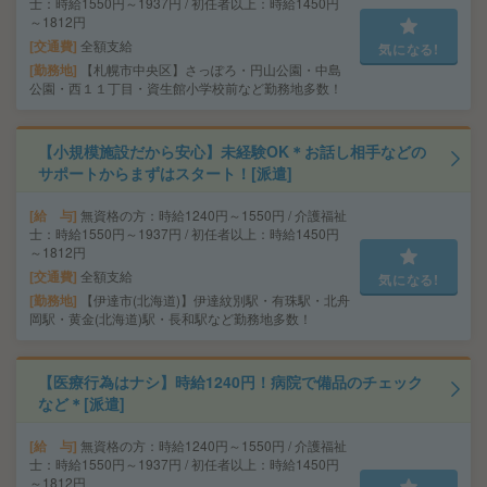
士：時給1550円～1937円 / 初任者以上：時給1450円
～1812円
交通費
全額支給
気になる!
勤務地
【札幌市中央区】さっぽろ・円山公園・中島
公園・西１１丁目・資生館小学校前など勤務地多数！
【小規模施設だから安心】未経験OK＊お話し相手などの
サポートからまずはスタート！[派遣]
給 与
無資格の方：時給1240円～1550円 / 介護福祉
士：時給1550円～1937円 / 初任者以上：時給1450円
～1812円
交通費
全額支給
気になる!
勤務地
【伊達市(北海道)】伊達紋別駅・有珠駅・北舟
岡駅・黄金(北海道)駅・長和駅など勤務地多数！
【医療行為はナシ】時給1240円！病院で備品のチェック
など＊[派遣]
給 与
無資格の方：時給1240円～1550円 / 介護福祉
士：時給1550円～1937円 / 初任者以上：時給1450円
～1812円