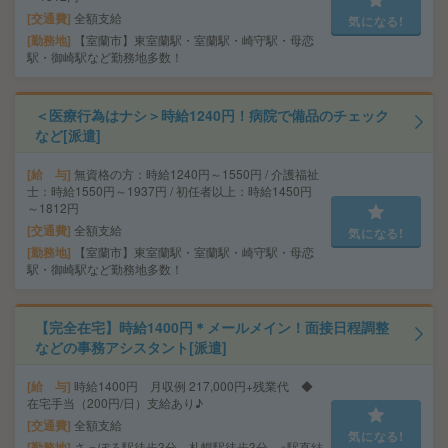
交通費
全額支給
気になる!
勤務地
【室蘭市】東室蘭駅・室蘭駅・崎守駅・母恋
駅・御崎駅など勤務地多数！
＜医療行為はナシ＞時給1240円！病院で備品のチェック
など[派遣]
給 与
無資格の方：時給1240円～1550円 / 介護福祉
士：時給1550円～1937円 / 初任者以上：時給1450円
～1812円
交通費
全額支給
気になる!
勤務地
【室蘭市】東室蘭駅・室蘭駅・崎守駅・母恋
駅・御崎駅など勤務地多数！
【完全在宅】時給1400円＊メールメイン！面接日程調整
などの事務アシスタント[派遣]
給 与
時給1400円 月収例 217,000円+残業代 ◆
在宅手当（200円/日）支給あり♪
交通費
全額支給
気になる!
勤務地
さっぽろ駅徒歩3分、札幌駅徒歩3分 ※駅直結