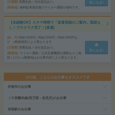
交通費
実費支給／当社規定あり。
気になる!
勤務地
無料駐車場完備でマイカー通勤が便利です。
【未経験OK】スキマ時間で「派遣登録のご案内」面談な
し！でラクラク完了！[派遣]
給 与
時給1200円／時給1200円～時給1500円な
ど ※勤務場所により異なります
交通費
実費支給／当社規定あり。
気になる!
勤務地
マイカー通勤・公共交通機関の通勤などご相
談ください※勤務地はお仕事内容により異なります。
その他、こちらのお仕事もオススメです
伊達市のお仕事
ＪＲ室蘭本線(長万部－岩見沢)のお仕事
有珠駅のお仕事