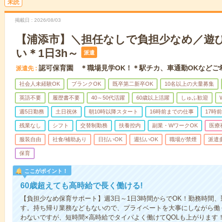
未読
掲載日
2026/08/03
【浦添市】＼担任なしで負担少なめ／遊
い＊1日3h～
派遣
認可保育園 ＊職場見学OK！＊駅チカ、車通勤OKなどご
派遣先
社会人未経験OK
ブランクOK
既卒第二新卒OK
10名以上の大量募集
英語不要
履歴書不要
40～50代活躍
60歳以上活躍
しゅふ歓迎
週5日勤務
土日祝休
朝10時以降スタート
16時前までの仕事
17時
残業なし
シフト
交替制勤務
扶養控内
副業・WワークOK
医療
服装自由
社食/補助あり
日払いOK
週払いOK
職場が禁煙
派遣
保育
ここがポイント！
60歳超えても高時給で長く働ける!
【負担少なめ保育サポート】週3日～1日3時間からでOK！勤務時間
す。持ち帰り業務などもないので、プライベートを大事にしながら働
わないですが、短時間×高時給でタイパよく働けてQOLも上がります