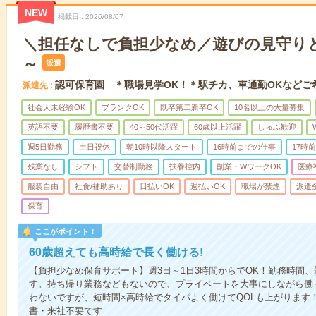
NEW
掲載日
2026/08/07
＼担任なしで負担少なめ／遊びの見守りと
～
派遣
認可保育園 ＊職場見学OK！＊駅チカ、車通勤OKなどご
派遣先
社会人未経験OK
ブランクOK
既卒第二新卒OK
10名以上の大量募集
英語不要
履歴書不要
40～50代活躍
60歳以上活躍
しゅふ歓迎
週5日勤務
土日祝休
朝10時以降スタート
16時前までの仕事
17時
残業なし
シフト
交替制勤務
扶養控内
副業・WワークOK
医療
服装自由
社食/補助あり
日払いOK
週払いOK
職場が禁煙
派遣
保育
ここがポイント！
60歳超えても高時給で長く働ける!
【負担少なめ保育サポート】週3日～1日3時間からでOK！勤務時間
す。持ち帰り業務などもないので、プライベートを大事にしながら働
わないですが、短時間×高時給でタイパよく働けてQOLも上がります
書・来社不要です