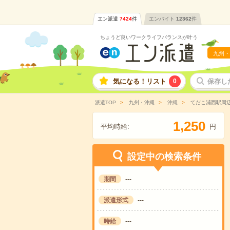
エン派遣
7424
件
エンバイト
12362
件
ちょうど良いワークライフバランスが叶う
九州・
気になる！リスト
0
保存し
派遣TOP
九州・沖縄
沖縄
てだこ浦西駅周
,
1
2
5
0
平均時給:
円
設定中の検索条件
期間
---
派遣形式
---
時給
---