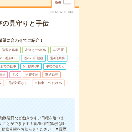
応募
No.MPW1001332
びの見守りと手伝
希望に合わせてご紹介！
複数名募集
友達と一緒OK
OA不要
WEB登録OK
週2～3日勤務
週4日勤務
前までの仕事
5ｈ以内OK
午後のみOK
福祉
学校
交費支給
車通勤可
多
電話対応なし
自転車・バイクOK
、勤務曜日など働きやすい日程を選べま
くことができます！事務×在宅勤務は叶
！勤務希望をお知らせください！▼履歴