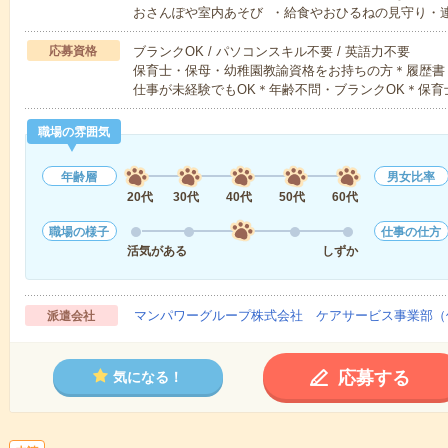
おさんぽや室内あそび ・給食やおひるねの見守り・
応募資格
ブランクOK / パソコンスキル不要 / 英語力不要
保育士・保母・幼稚園教諭資格をお持ちの方＊履歴書
仕事が未経験でもOK＊年齢不問・ブランクOK＊保育
職場の雰囲気
年齢層
男女比率
20代
30代
40代
50代
60代
職場の様子
仕事の仕方
活気がある
しずか
マンパワーグループ株式会社 ケアサービス事業部（
派遣会社
応募する
気になる！