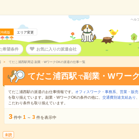
ヘル
沖縄版
エリア変更
た希望条件
お気に入りの派遣会社
辺
てだこ浦西駅周辺 副業・WワークOKの派遣の仕事一覧
てだこ浦西駅
副業・Wワーク
で
てだこ浦西駅の派遣のお仕事情報です。
オフィスワーク・事務系
、
営業・販売
を取り揃えています。副業・WワークOKの条件の他に、
交通費別途支給あり
こだわり条件も取り揃えています。
3
1
3
件中
～
件を表示中
未読