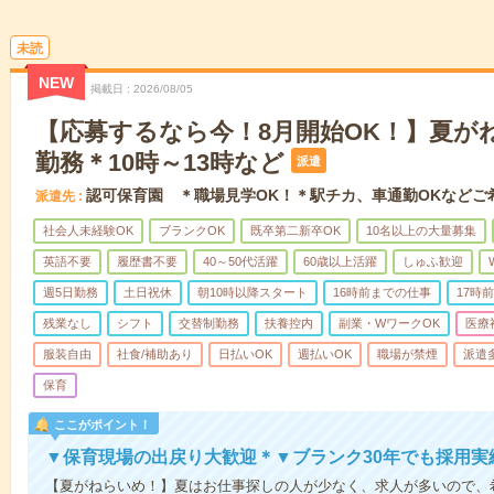
未読
NEW
掲載日
2026/08/05
【応募するなら今！8月開始OK！】夏が
勤務＊10時～13時など
派遣
認可保育園 ＊職場見学OK！＊駅チカ、車通勤OKなどご
派遣先
社会人未経験OK
ブランクOK
既卒第二新卒OK
10名以上の大量募集
英語不要
履歴書不要
40～50代活躍
60歳以上活躍
しゅふ歓迎
週5日勤務
土日祝休
朝10時以降スタート
16時前までの仕事
17時
残業なし
シフト
交替制勤務
扶養控内
副業・WワークOK
医療
服装自由
社食/補助あり
日払いOK
週払いOK
職場が禁煙
派遣
保育
ここがポイント！
▼保育現場の出戻り大歓迎＊▼ブランク30年でも採用実
【夏がねらいめ！】夏はお仕事探しの人が少なく、求人が多いので、