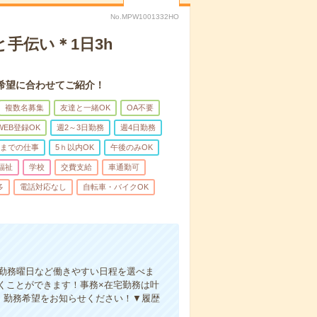
No.MPW1001332HO
手伝い＊1日3h
希望に合わせてご紹介！
複数名募集
友達と一緒OK
OA不要
WEB登録OK
週2～3日勤務
週4日勤務
前までの仕事
5ｈ以内OK
午後のみOK
福祉
学校
交費支給
車通勤可
多
電話対応なし
自転車・バイクOK
、勤務曜日など働きやすい日程を選べま
くことができます！事務×在宅勤務は叶
！勤務希望をお知らせください！▼履歴