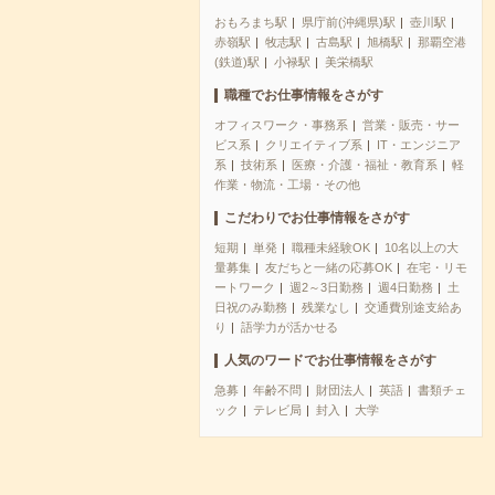
おもろまち駅
県庁前(沖縄県)駅
壺川駅
赤嶺駅
牧志駅
古島駅
旭橋駅
那覇空港
(鉄道)駅
小禄駅
美栄橋駅
職種でお仕事情報をさがす
オフィスワーク・事務系
営業・販売・サー
ビス系
クリエイティブ系
IT・エンジニア
系
技術系
医療・介護・福祉・教育系
軽
作業・物流・工場・その他
こだわりでお仕事情報をさがす
短期
単発
職種未経験OK
10名以上の大
量募集
友だちと一緒の応募OK
在宅・リモ
ートワーク
週2～3日勤務
週4日勤務
土
日祝のみ勤務
残業なし
交通費別途支給あ
り
語学力が活かせる
人気のワードでお仕事情報をさがす
急募
年齢不問
財団法人
英語
書類チェ
ック
テレビ局
封入
大学