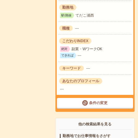
勤務地
てだこ浦西
駅/路線
職種
---
こだわりINDEX
副業・WワークOK
絶対
---
できれば
キーワード
---
あなたのプロフィール
---
条件の変更
他の検索結果を見る
勤務地でお仕事情報をさがす