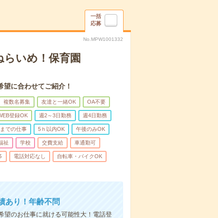
一括
応募
No.MPW1001332
ねらいめ！保育園
希望に合わせてご紹介！
複数名募集
友達と一緒OK
OA不要
WEB登録OK
週2～3日勤務
週4日勤務
前までの仕事
5ｈ以内OK
午後のみOK
福祉
学校
交費支給
車通勤可
多
電話対応なし
自転車・バイクOK
績あり！年齢不問
希望のお仕事に就ける可能性大！電話登