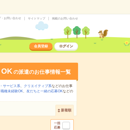
プ・お問い合わせ
サイトマップ
掲載のお問い合わせ
会員登録
ログイン
OK
の派遣のお仕事情報一覧
・サービス系
、
クリエイティブ系
などのお仕事
、
職種未経験OK
、
友だちと一緒の応募OK
などの
新着順
一括
応募