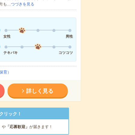
方も…
つづきを見る
女性
男性
テキパキ
コツコツ
保育）
詳しく見る
クリック！
」
や
「応募歓迎」
が届きます！