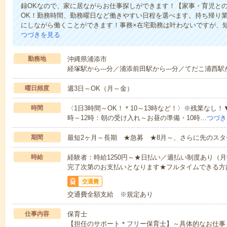
録OKなので、家に居ながらお仕事探しができます！【家事・育児との
OK！勤務時間、勤務曜日など働きやすい日程を選べます。持ち帰り
にしながら働くことができます！事務×在宅勤務は叶わないですが、短
つづきを見る
勤務地
沖縄県浦添市
経塚駅から---分／浦添前田駅から---分／てだこ浦西駅か
曜日頻度
週3日～OK（月～金）
時間
〈1日3時間～OK！＊10～13時など！〉※残業なし！
時～12時：朝の受け入れ～お昼の準備・10時…
つづき
期間
最短2ヶ月～長期 ★急募 ★8月～、さらに先のスタ
時給
経験者：時給1250円～★日払い／週払い制度あり（
完了次第のお支払いとなります★フルタイムできる方は
交通費
交通費全額支給 ※規定あり
仕事内容
保育士
【担任のサポート＊フリー保育士】～具体的なお仕事