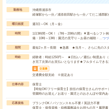
勤務地
沖縄県浦添市
経塚駅から---分／浦添前田駅から---分／てだこ浦西駅か
曜日頻度
週3日～OK（月～金）
時間
1日3時間～OK！（7時～20時の間）▼選べるシフト
備・10時～13時：園児の見守り～お昼の補助・…
つづ
期間
最短2ヶ月～長期 ★急募 ★当月～、さらに先のス
時給
経験者：時給1250円～ ★日払い／週払い制度あり
き完了次第のお支払いとなります★フルタイムできる方
交通費
交通費全額支給 ※規定あり
仕事内容
保育士
【時短OK!フリー保育士】担任の保育士さんのサポ
登園時のお迎え／お送り・園児とのおさんぽや室内あ
応募資格
ブランクOK / パソコンスキル不要 / 英語力不要
保育士・保母資格・幼稚園教諭をお持ちの方＊履歴書