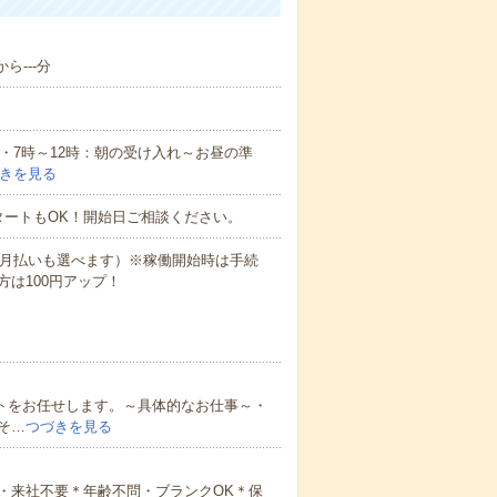
ら---分
例・7時～12時：朝の受け入れ～お昼の準
きを見る
タートもOK！開始日ご相談ください。
（月払いも選べます）※稼働開始時は手続
は100円アップ！
ートをお任せします。～具体的なお仕事～・
そ…
つづきを見る
・来社不要＊年齢不問・ブランクOK＊保