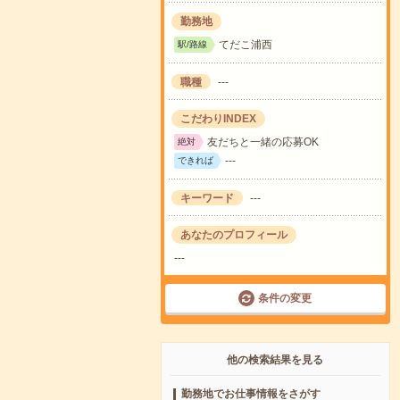
勤務地
てだこ浦西
駅/路線
職種
---
こだわりINDEX
友だちと一緒の応募OK
絶対
---
できれば
キーワード
---
あなたのプロフィール
---
条件の変更
他の検索結果を見る
勤務地でお仕事情報をさがす