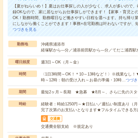
【夏がねらいめ！】夏はお仕事探しの人が少なく、求人が多いので、
録OKなので、家に居ながらお仕事探しができます！【家事・育児との
OK！勤務時間、勤務曜日など働きやすい日程を選べます。持ち帰り
にしながら働くことができます！事務×在宅勤務は叶わないですが、短
つづきを見る
勤務地
沖縄県浦添市
経塚駅から---分／浦添前田駅から---分／てだこ浦西駅か
曜日頻度
週3日～OK（月～金）
時間
〈1日3時間～OK！＊10～13時など！〉※残業なし！
時～12時：朝の受け入れ～お昼の準備・10時…
つづき
期間
最短2ヶ月～長期 ★急募 ★8月～、さらに先のスタ
時給
経験者：時給1250円～★日払い／週払い制度あり（
完了次第のお支払いとなります★フルタイムできる方は
交通費
交通費全額支給 ※規定あり