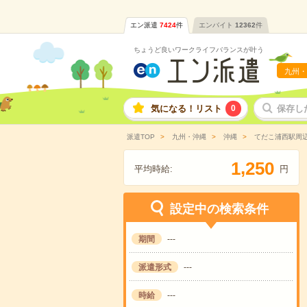
エン派遣
7424
件
エンバイト
12362
件
ちょうど良いワークライフバランスが叶う
九州・
気になる！リスト
0
保存し
派遣TOP
九州・沖縄
沖縄
てだこ浦西駅周
,
1
2
5
0
平均時給:
円
設定中の検索条件
期間
---
派遣形式
---
時給
---