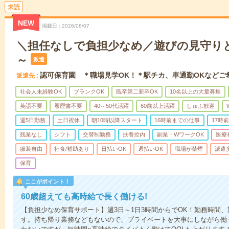
未読
NEW
掲載日
2026/08/07
＼担任なしで負担少なめ／遊びの見守りと
～
派遣
認可保育園 ＊職場見学OK！＊駅チカ、車通勤OKなどご
派遣先
社会人未経験OK
ブランクOK
既卒第二新卒OK
10名以上の大量募集
英語不要
履歴書不要
40～50代活躍
60歳以上活躍
しゅふ歓迎
週5日勤務
土日祝休
朝10時以降スタート
16時前までの仕事
17時
残業なし
シフト
交替制勤務
扶養控内
副業・WワークOK
医療
服装自由
社食/補助あり
日払いOK
週払いOK
職場が禁煙
派遣
保育
ここがポイント！
60歳超えても高時給で長く働ける!
【負担少なめ保育サポート】週3日～1日3時間からでOK！勤務時間
す。持ち帰り業務などもないので、プライベートを大事にしながら働