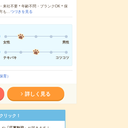
・来社不要＊年齢不問・ブランクOK＊保
方も…
つづきを見る
女性
男性
テキパキ
コツコツ
保育）
詳しく見る
クリック！
」
や
「応募歓迎」
が届きます！