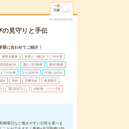
一括
応募
No.MPW1001332
びの見守りと手伝
希望に合わせてご紹介！
複数名募集
友達と一緒OK
OA不要
WEB登録OK
週2～3日勤務
週4日勤務
前までの仕事
5ｈ以内OK
午後のみOK
福祉
学校
交費支給
車通勤可
多
電話対応なし
自転車・バイクOK
、勤務曜日など働きやすい日程を選べま
くことができます！事務×在宅勤務は叶