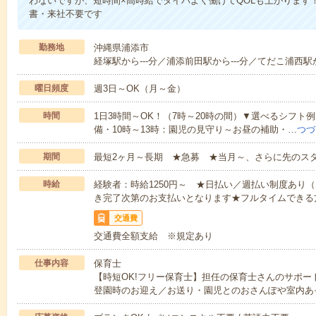
わないですが、短時間×高時給でタイパよく働けてQOLも上がります
書・来社不要です
勤務地
沖縄県浦添市
経塚駅から---分／浦添前田駅から---分／てだこ浦西駅か
曜日頻度
週3日～OK（月～金）
時間
1日3時間～OK！（7時～20時の間）▼選べるシフト
備・10時～13時：園児の見守り～お昼の補助・…
つづ
期間
最短2ヶ月～長期 ★急募 ★当月～、さらに先のス
時給
経験者：時給1250円～ ★日払い／週払い制度あり
き完了次第のお支払いとなります★フルタイムできる方
交通費
交通費全額支給 ※規定あり
仕事内容
保育士
【時短OK!フリー保育士】担任の保育士さんのサポ
登園時のお迎え／お送り・園児とのおさんぽや室内あ