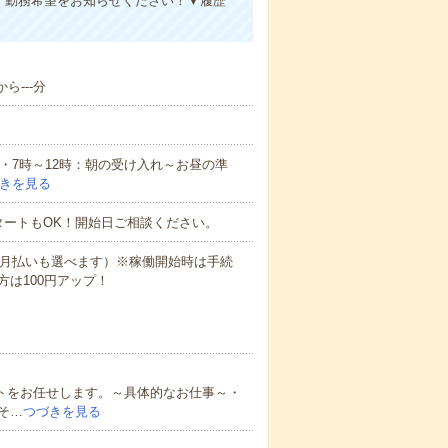
！勤務希望をお知らせください！▼履歴
ら---分
例・7時～12時：朝の受け入れ～お昼の準
きを見る
タートもOK！開始日ご相談ください。
（月払いも選べます）※稼働開始時は手続
は100円アップ！
ートをお任せします。～具体的なお仕事～・
そ…
つづきを見る