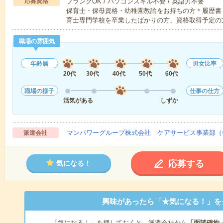
応募資格
ブランクOK / パソコンスキル不要 / 英語力不要
保育士・保母資格・幼稚園教諭をお持ちの方＊履歴書
育士専門学校を卒業したばかりの方、資格取得予定の
職場の雰囲気
年齢層
男女比率
20代
30代
40代
50代
60代
職場の様子
仕事の仕方
活気がある
しずか
マンパワーグループ株式会社 ケアサービス事業部（
派遣会社
応募する
気になる！
興味があったら「★気になる！」を
「気になる！」を押しておくと、派遣会社から
「面談確約