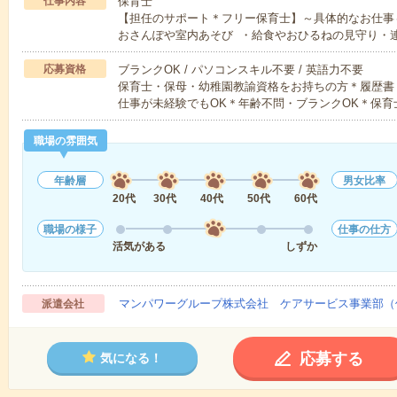
仕事内容
保育士
【担任のサポート＊フリー保育士】～具体的なお仕事
おさんぽや室内あそび ・給食やおひるねの見守り・
応募資格
ブランクOK / パソコンスキル不要 / 英語力不要
保育士・保母・幼稚園教諭資格をお持ちの方＊履歴書
仕事が未経験でもOK＊年齢不問・ブランクOK＊保育
職場の雰囲気
年齢層
男女比率
20代
30代
40代
50代
60代
職場の様子
仕事の仕方
活気がある
しずか
マンパワーグループ株式会社 ケアサービス事業部（
派遣会社
応募する
気になる！