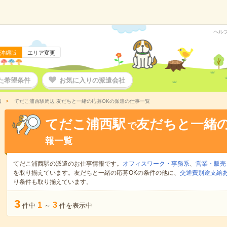
ヘル
沖縄版
エリア変更
た希望条件
お気に入りの派遣会社
辺
てだこ浦西駅周辺 友だちと一緒の応募OKの派遣の仕事一覧
てだこ浦西駅
友だちと一緒の
で
報一覧
てだこ浦西駅の派遣のお仕事情報です。
オフィスワーク・事務系
、
営業・販売
を取り揃えています。友だちと一緒の応募OKの条件の他に、
交通費別途支給
り条件も取り揃えています。
3
1
3
件中
～
件を表示中