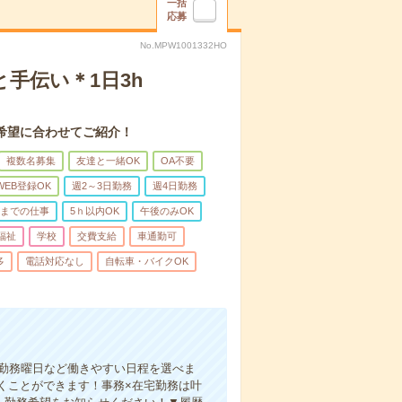
一括
応募
No.MPW1001332HO
手伝い＊1日3h
希望に合わせてご紹介！
複数名募集
友達と一緒OK
OA不要
WEB登録OK
週2～3日勤務
週4日勤務
前までの仕事
5ｈ以内OK
午後のみOK
福祉
学校
交費支給
車通勤可
多
電話対応なし
自転車・バイクOK
、勤務曜日など働きやすい日程を選べま
くことができます！事務×在宅勤務は叶