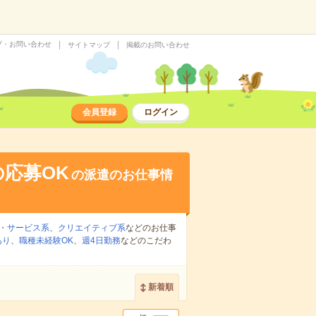
プ・お問い合わせ
サイトマップ
掲載のお問い合わせ
会員登録
ログイン
応募OK
の派遣のお仕事情
・サービス系
、
クリエイティブ系
などのお仕事
あり
、
職種未経験OK
、
週4日勤務
などのこだわ
新着順