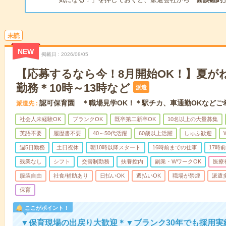
未読
NEW
掲載日
2026/08/05
【応募するなら今！8月開始OK！】夏が
勤務＊10時～13時など
派遣
認可保育園 ＊職場見学OK！＊駅チカ、車通勤OKなどご
派遣先
社会人未経験OK
ブランクOK
既卒第二新卒OK
10名以上の大量募集
英語不要
履歴書不要
40～50代活躍
60歳以上活躍
しゅふ歓迎
週5日勤務
土日祝休
朝10時以降スタート
16時前までの仕事
17時
残業なし
シフト
交替制勤務
扶養控内
副業・WワークOK
医療
服装自由
社食/補助あり
日払いOK
週払いOK
職場が禁煙
派遣
保育
ここがポイント！
▼保育現場の出戻り大歓迎＊▼ブランク30年でも採用実