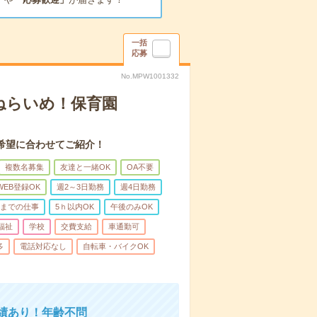
一括
応募
No.MPW1001332
ねらいめ！保育園
希望に合わせてご紹介！
複数名募集
友達と一緒OK
OA不要
WEB登録OK
週2～3日勤務
週4日勤務
前までの仕事
5ｈ以内OK
午後のみOK
福祉
学校
交費支給
車通勤可
多
電話対応なし
自転車・バイクOK
績あり！年齢不問