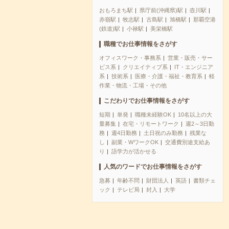
おもろまち駅
県庁前(沖縄県)駅
壺川駅
赤嶺駅
牧志駅
古島駅
旭橋駅
那覇空港
(鉄道)駅
小禄駅
美栄橋駅
職種でお仕事情報をさがす
オフィスワーク・事務系
営業・販売・サー
ビス系
クリエイティブ系
IT・エンジニア
系
技術系
医療・介護・福祉・教育系
軽
作業・物流・工場・その他
こだわりでお仕事情報をさがす
短期
単発
職種未経験OK
10名以上の大
量募集
在宅・リモートワーク
週2～3日勤
務
週4日勤務
土日祝のみ勤務
残業な
し
副業・WワークOK
交通費別途支給あ
り
語学力が活かせる
人気のワードでお仕事情報をさがす
急募
年齢不問
財団法人
英語
書類チェ
ック
テレビ局
封入
大学