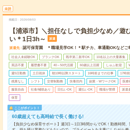
未読
掲載日
2026/08/03
【浦添市】＼担任なしで負担少なめ／遊
い＊1日3h～
派遣
認可保育園 ＊職場見学OK！＊駅チカ、車通勤OKなどご
派遣先
社会人未経験OK
ブランクOK
既卒第二新卒OK
10名以上の大量募集
英語不要
履歴書不要
40～50代活躍
60歳以上活躍
しゅふ歓迎
週5日勤務
土日祝休
朝10時以降スタート
16時前までの仕事
17時
残業なし
シフト
交替制勤務
扶養控内
副業・WワークOK
医療
服装自由
社食/補助あり
日払いOK
週払いOK
職場が禁煙
派遣
保育
ここがポイント！
60歳超えても高時給で長く働ける!
【負担少なめ保育サポート】週3日～1日3時間からでOK！勤務時間
す。持ち帰り業務などもないので、プライベートを大事にしながら働