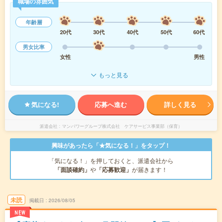
職場の雰囲気
年齢層
20代
30代
40代
50代
60代
男女比率
女性
男性
もっと見る
気になる!
応募へ進む
詳しく見る
派遣会社
マンパワーグループ株式会社 ケアサービス事業部（保育）
興味があったら「★気になる！」をタップ！
「気になる！」を押しておくと、派遣会社から
「面談確約」
や
「応募歓迎」
が届きます！
未読
掲載日
2026/08/05
NEW