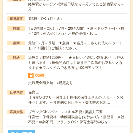
経塚駅から---分／浦添前田駅から---分／てだこ浦西駅から---
分
週3日～OK（月～金）
曜日頻度
1日3時間～OK！（7時～20時の間）▼選べるシフト例・7時
時間
～12時：朝の受け入れ～お昼の準備・10…
最短2ヶ月～長期 ★急募 ★当月～、さらに先のスタート
期間
もOK！開始日ご相談ください。
経験者：時給1250円～ ★日払い／週払い制度あり（月払い
時給
も選べます）※稼働開始時は手続き完了次第のお支払いとな
ります★フルタイムできる方は100円アップ！
交通費
交通費全額支給 ※規定あり
保育士
仕事内容
【時短OK!フリー保育士】担任の保育士さんのサポートをお
任せします。～具体的なお仕事～・登園時のお迎…
ブランクOK / パソコンスキル不要 / 英語力不要
応募資格
保育士・保母資格・幼稚園教諭をお持ちの方＊履歴書・来社
不要＊年齢不問・ブランクOK＊保育士専門学校を…