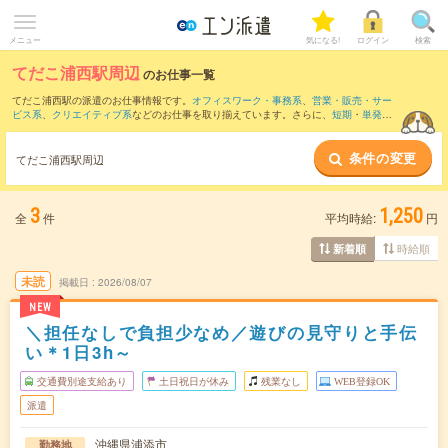
メニュー
気になる!
ログイン
検索
てだこ浦西駅周辺
のお仕事一覧
てだこ浦西駅の派遣のお仕事情報です。
オフィスワーク・事務系
、
営業・販売・サー
ビス系
、
クリエイティブ系
などのお仕事を取り揃えています。さらに、
短期
・
単発
な
どの期間や、
職種未経験OK
などのこだわり条件で絞り込んでいただけます。
条件の変更
また、
おもろまち駅
・
県庁前(沖縄県)駅
・
壺川駅
・
赤嶺駅
・
牧志駅
など近隣駅のお仕事
てだこ浦西駅周辺
もご確認いただけます。
3
1,250
全
件
平均時給:
円
時給順
新着順
未読
掲載日
2026/08/07
NEW
＼担任なしで負担少なめ／遊びの見守りと手伝
い＊1日3h～
交通費別途支給あり
土日祝日が休み
残業なし
WEB登録OK
派遣
沖縄県浦添市
勤務地