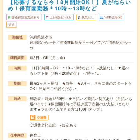
【応募するなら今！8月開始OK！】夏がねらい
め！保育園勤務＊10時～13時など
交通費別途支給あり
土日祝日が休み
残業なし
WEB登録OK
派遣
沖縄県浦添市
勤務地
経塚駅から---分／浦添前田駅から---分／てだこ浦西駅から---
分
週3日～OK（月～金）
曜日頻度
〈1日3時間～OK！＊10～13時など！〉※残業なし！▼選べ
時間
るシフト例（7時～20時の間）・7時～1…
最短2ヶ月～長期 ★急募 ★8月～、さらに先のスタートも
期間
OK！開始日ご相談ください。
経験者：時給1250円～★日払い／週払い制度あり（月払いも
時給
選べます）※稼働開始時は手続き完了次第のお支払いとなり
ます★フルタイムできる方は100円アップ！
交通費
交通費全額支給 ※規定あり
保育士
仕事内容