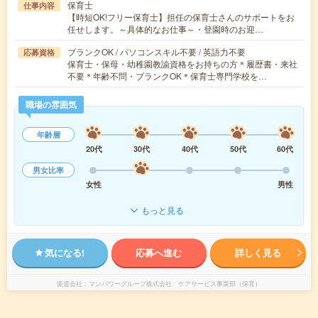
保育士
仕事内容
【時短OK!フリー保育士】担任の保育士さんのサポートをお
任せします。～具体的なお仕事～・登園時のお迎…
ブランクOK / パソコンスキル不要 / 英語力不要
応募資格
保育士・保母・幼稚園教諭資格をお持ちの方＊履歴書・来社
不要＊年齢不問・ブランクOK＊保育士専門学校を…
職場の雰囲気
年齢層
20代
30代
40代
50代
60代
男女比率
女性
男性
もっと見る
気になる!
応募へ進む
詳しく見る
派遣会社
マンパワーグループ株式会社 ケアサービス事業部（保育）