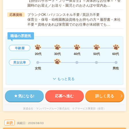
【担任のサポート＊フリー保育士】～具体的なお仕事～・登
園時のお迎え／お送り・園児とのおさんぽや室内あ…
ブランクOK / パソコンスキル不要 / 英語力不要
応募資格
保育士・保母・幼稚園教諭資格をお持ちの方＊履歴書・来社
不要＊資格があれば保育園でのお仕事が未経験でも…
職場の雰囲気
年齢層
20代
30代
40代
50代
60代
男女比率
女性
男性
もっと見る
気になる!
応募へ進む
詳しく見る
派遣会社
マンパワーグループ株式会社 ケアサービス事業部（保育）
未読
掲載日
2026/08/03